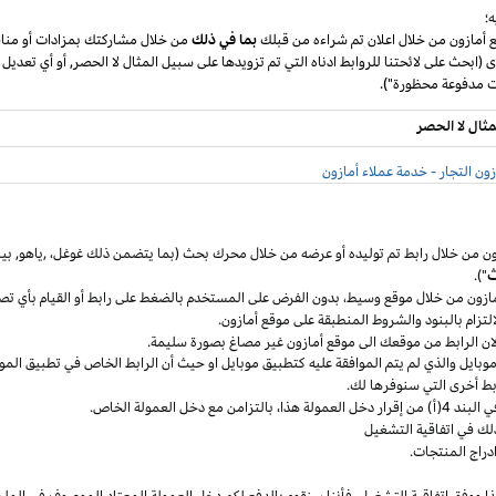
؛
ع أمازون من خلال اعلان تم شراءه من قبلك
بما في ذلك
من خلال مشاركتك بمزادات أو مناق
ى (ابحث على لائحتنا للروابط ادناه التي تم تزويدها على سبيل المثال لا الحصر, أو أي تعديل
مثال لا الحصر
ون التجار - خدمة عملاء أمازون
ون من خلال رابط تم توليده أو عرضه من خلال محرك بحث (بما يتضمن ذلك
غوغل
،
,ياهو,
بين
ث
").
مازون من خلال موقع
وسيط،
بدون الفرض على المستخدم بالضغط على رابط أو القيام بأي تص
التزام بالبنود
والشروط المنطبقة
على موقع أمازون.
 لان الرابط من موقعك الى موقع أمازون غير مصاغ بصورة سليمة.
وبايل
والذي لم يتم الموافقة عليه كتطبيق
موبايل
او حيث
أن
الرابط الخاص في تطبيق
المو
ربط أخرى التي سنوفرها لك.
خل العمولة
هذا،
بالتزامن مع دخل العمولة الخاص.
لك في اتفاقية التشغيل
دراج المنتجات.
ا ووفق اتفاقية
التشغيل،
فأننا سنقوم بالدفع لكم دخل العمولة المعتاد الموصوف في الملح