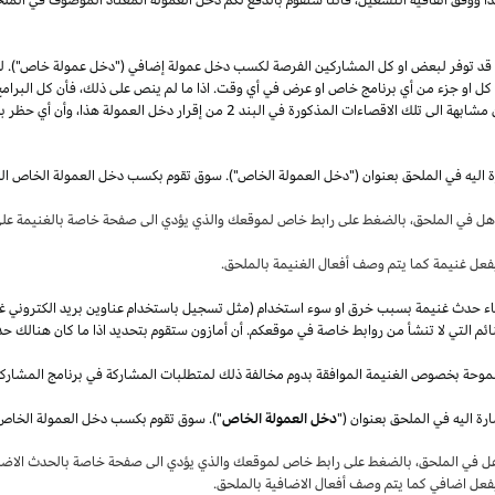
قد توفر لبعض او كل المشاركين الفرصة لكسب دخل عمولة إضافي ("دخل عمولة خاص"). 
ل كل او جزء من أي برنامج خاص او عرض في أي وقت.
اذا
ما لم ينص على
ذلك،
فأن كل البرامج
 مشابهة الى تلك الاقصاءات المذكورة في البند
2
من إقرار دخل العمولة
هذا،
وأن أي حظر بم
ة اليه في الملحق بعنوان ("دخل العمولة الخاص"). سوق تقوم بكسب دخل العمولة الخاص ال
أهل في
الملحق،
بالضغط على رابط خاص لموقعك والذي يؤدي الى صفحة خاصة بالغنيمة على 
فعل غنيمة كما يتم وصف أفعال الغنيمة بالملحق
.
قصاء حدث غنيمة بسبب خرق او سوء استخدام (مثل تسجيل باستخدام عناوين بريد الكتروني غ
ئم التي لا تنشأ من روابط خاصة في موقعكم. أن أمازون ستقوم بتحديد
اذا
ما كان هنالك حد
موحة بخصوص الغنيمة الموافقة بدوم مخالفة ذلك لمتطلبات المشاركة في برنامج المشارك
ة اليه في الملحق بعنوان ("
دخل العمولة الخاص
هل في
الملحق،
بالضغط على رابط خاص لموقعك والذي يؤدي الى صفحة خاصة بالحدث الاضاف
بفعل اضافي كما يتم وصف أفعال الاضافية بالملحق
.