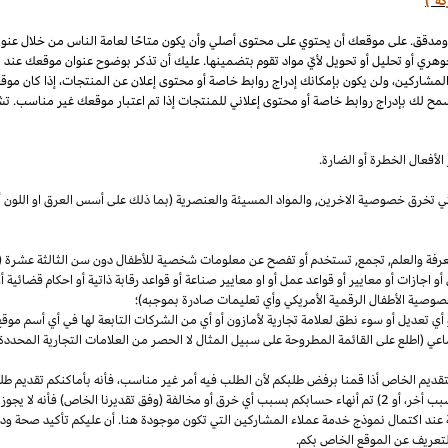
كة")
 ومدقق. على موقعك أن يحتوي على محتوى أصلي وأن يكون متاحًا لعامة الناس من خلال عنو
وهري أو تحليل أو تحويل لأيّ مواد تقوم بتضمينها. عليك أن تذكر بوضوح عنوان موقعك عند
المشاركين، ولن يكون بإمكانك إدراج روابط خاصة أو محتوى إعلان عن المنتجات، إذا كان موق
مح لك بإدراج روابط خاصة أو محتوى إعلاني للمنتجات إذا تم اعتبار موقعك غير مناسب. تشم
لأفعال الخطرة أو الضارة.
والتي تخرق خصوصية
الاخرين,
والمواد المسيئة والعنصرية (بما ذلك على أسس
العرق
او اللون 
معرفة والعلم, تجمع, تستخدم أو تفصح عن معلومات شخصية للأطفال دون سن الثالثة عشرة (ك
 أو اجازات أو معايير أو قواعد عمل أو او معايير صناعة أو قواعد رقابة ذاتية أو احكام قضائ
صوصية الأطفال الرقمية الأمريكي وأي تعليمات صادرة بموجبه)؛
أي تعديل أو سوء نطق لعلامة تجارية لأمازون أو أي من الشركات التابعة لها في أي أسم مو
 (اطلع على القائمة المطروحة على سبيل المثال لا الحصر من العلامات التجارية المحددة)
ديم الخاص أذا قمنا برفض طلبكم لأن الطلب فيه أمر غير
مناسب،
فأنه بأماكنكم تقديم ط
أخر،
أو 2) تم أنهاء حسابكم بسبب أي خرق أو مخالفة (وفق تقديرنا
الخاص)
فأنه لا يجوز
 عند اكتمال نموذج خدمة عملاء المشاركين التي تكون موجودة هنا. أن عليكم تأكيد صحة ود
تعريف عن الموقع الخاص بكم.