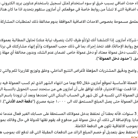
قصاء حدث اضافي بسبب خرق او سوء استخدام (مثل تسجيل باستخدام عناوين بريد الكتروني 
اضافية التي لا تنشأ من روابط خاصة في موقعكم. أن أمازون ستقوم بتحديد
اذا
ما كان هنا
الملحق مسموحة بخصوص الاحداث الاضافية الموافقة بدوم مخالفة ذلك لمتطلبات المشاركة 
شركاء أمازون. إذا اكتشفنا أنك (و/أو طرف ثالث يتصرف نيابة عنك) تحاول المطالبة بعمولا
ج روابط الإحالة)، فقد نتخذ إجراءً، بما في ذلك حجب العمولات و/أو إنهاء مشاركتك في برنا
 لكسب دخل عمولة معتاد أو دخل عمولة خاص. لضمان عدم
الشك،
وبدون مخالفة أي مهلة
ز
ق. ("
حدود دخل العمولة
").
 واضح ودقيق المشتريات المؤهلة لأغراض التتبع
الداخلي،
وخلق وتوزيع تقاريرنا لكم والتي 
سنقوم بدفع دخل العمولة المعتاد ودخل العمولة الخاص في العملة الأساسية لموقع أمازون خلال 60 يو
.
اذا
قمت بهذا
الاختيار،
فأنك توافق على أن أمازون هي من ستحدد نسب التحويل بالنسبة الى
دخل العمولة التي تكسبه في كل شهر في الحساب البنكي التي تحددها وبعد أن تزودنا باسم
الب
دخل العمولة حتى يصل المبلغ المستحق لك الى
١٬٠٠٠
جنيه
مصري
("
دفعة الحد الأدنى
")
.
ا
سنوات،
فأنه بحقنا أن نحتفظ بدخل عمولاتك المستحقة على حسابك
الغير فعال
عندما نخ
ايا. وبالإضافة الى
ذلك،
أي دخل عمولة غير مدفوع قد يقوم نقلها للدولة في حال وفاتك بموجب
بموجب الاتفاقية تكون هي الدفعة الكاملة.
 نحتفظ بحق بتعديل أو خصم المبلغ الزائد من الدفعات المقبلة التي قد تدفع لك بموجب هذه