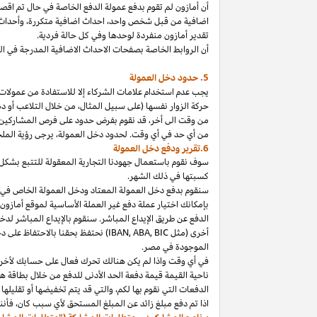
أن أمازون لم تقوم بدفع عمولة الدفع الخاصة في حال تم ا
اضافية من قبل شخص
واحد،
احداث اضافية
متكررة،
وأحداث 
تقدير أمازون منفردة لوحدها وفي كل حالة فردية.
أن الروابط الخاصة بصفحات الاحداث الاضافية المدرجة في 
5. حدود دخل العمولة
يجب عدم استخدام علامات الشركاء إلا للاستفادة من عمولات 
حركة الزوار نفسها (على سبيل المثال، من خلال التلاعب أو دم
من وقت الى
أخر،
قد نقوم بفرض حدود على فرص المشاركين
من أي حد في أي وقت. لحدود دخل
العمولة،
يرجى رؤية الملح
6.تقرير ودفع دخل العمولة
سوف نقوم باستعمال جهودنا التجارية المعقولة للتتبع بشكل
كسبتها في ذلك الشهر.
بإمكانك اختيار عملة دفع غير العملة الأساسية لموقع أمازون
الدفع عن طريق الإيداع المباشر. سنقوم بالإيداع المباشر ل
أخرى (مثل
BIC
,
ABA
,
IBAN
) نحتفظ بحقنا بالاحتفاظ على 
الموجودة
في
مصر
.
في أي وقت
واذا
لم يكن هنالك تحرك فعال على حسابك لأخر 3
ناحية القيمة قيمة دفعة الحد الأدنى للدفع من خلال بطاقة هد
الدفعات التي نقوم بها
لكم،
والتي قد يتم تخفيضها أو تقليلها 
اذا
تم دفع مبلغ زائد عن المبلغ المستحق لأي سبب
كان،
فأننا