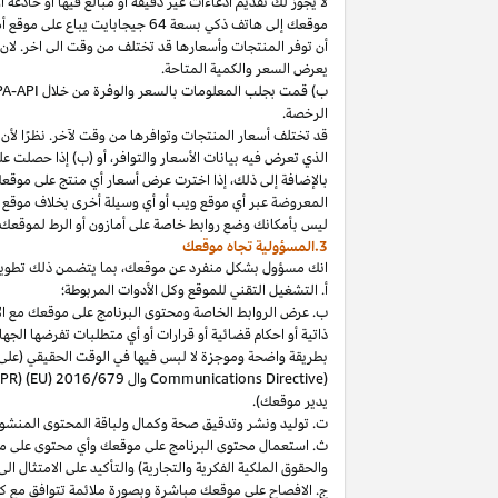
لا
يجوز
لك
تقديم
ادعاءات
غير
دقيقة
أو
مبالغ
فيها
أو
خادعة
أ
موقعك
إلى
هاتف
ذكي
بسعة
64
جيجابايت
يباع
على
موقع
أ
أن توفر المنتجات وأسعارها قد تختلف من وقت الى اخر. لان
يعرض السعر والكمية المتاحة.
ب) قمت بجلب المعلومات بالسعر والوفرة من خلال
PA-API
الرخصة.
قد تختلف أسعار المنتجات وتوافرها من وقت لآخر. نظرًا لأن أ
الذي تعرض فيه بيانات الأسعار والتوافر، أو (ب) إذا حصلت عل
بالإضافة
إلى
ذلك،
إذا
اخترت
عرض
أسعار
أي
منتج
على
موقع
المعروضة
عبر
أي
موقع
ويب
أو
أي
وسيلة
أخرى
بخلاف
موقع
ليس
بأمكانك
وضع روابط خاصة على أمازون أو الرط لموقعك 
3.المسؤولية تجاه موقعك
انك
مسؤول بشكل منفرد عن
موقعك،
بما يتضمن ذلك تطوي
أ. التشغيل التقني للموقع وكل الأدوات المربوطة؛
ب. عرض الروابط الخاصة ومحتوى البرنامج على موقعك مع الامتث
ذاتية أو احكام قضائية أو قرارات أو أي متطلبات تفرضها ال
بطريقة واضحة وموجزة لا لبس فيها في الوقت الحقيقي
(على
) وال
Communications Directive
DPR) (EU) 2016/679
يدير موقعك).
ت. توليد ونشر وتدقيق صحة وكمال ولباقة المحتوى المنشو
ث. استعمال محتوى البرنامج على موقعك وأي محتوى على موق
والحقوق الملكية الفكرية والتجارية) والتأكيد على الامتثال ال
ج. الافصاح على موقعك مباشرة وبصورة ملائمة تتوافق مع ك