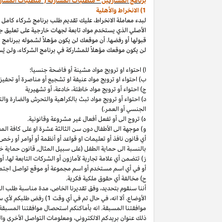
برنامج المشاركين – متطلبات المشاركة ("متطلبات المشار
1) الانخراط والأهلية
لبدء معاملة الانخراط، عليك تقديم طلب برنامج شركاء كامل
الأصلي الذي يستخدم مواد تابعة لجهات خارجية على تعليق ج
قبولها أو رفضها. أن موقعك لن يكون مؤهلاً لشموله ببرنامج 
لن يكون موقعك مؤهلاً للمشاركة في برنامج الشركاء، ولن يُس
ا) احتواء او ترويج مواد مشينة أو فاضحة جنسيا؛
ب)
احتواء
او
ترويج مواد
عنيفة او تشجيع أو مناصرة أو تحفيز ا
ج) احتواء أو ترويج مواد
خاطئة،
خادعة،
أو تشهيرية
د) احتواء أو ترويج مواد تبث بالكراهية والتحرش والضارة 
الجنسي أو العمر.)
ه) تروج الى أو تفعل أفعال غير مشروعة وقانونية.
و) موجهة الى الأطفال دون سن الثالثة عشرة او على كافة ال
أي قانون نافذ أو تعليمات او قواعد أو أنظمة أو أوامر أو رخص
بالنسبة الى حماية الطفل (على سبيل المثال, قانون حماية خ
ز) تتضمن أي علامة تجارية لأمازون أو الشركات التابعة
لها،
أو 
أو في أي اسم
مستخدم أو اسم مجموعة أو موقع تواصل اجتماعي
ح) مخالفة أي حقوق ملكية فكرية.
أننا سنقوم
بتحديد،
وفق تقديرنا
الخاص،
مدة مناسبة طلب التق
الأوضاع. ألا
انه،
في حال تم في أي وقت 1) رفض طلبكم لأي سبب
موافقتنا المسبقة. انه بأماكنكم استحصال موافقتنا المسبقة
ذلك عنوان بريدكم
الالكتروني،
ومعلومات التواصل الأخرى وال