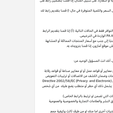
ة
أو
أسعارنا
.
على
سبيل
المثال،
إذا
قمت
بتضمين
رابط
على
لسعر والكمية المتوفرة في حال: ا) قمنا بتقديم رابط لك
فر فقط في الحالات التالية: (أ) إذا قمنا بتقديم الرابط
الواردة في الترخيص
.
بًا
إلى
جنب
مع
أسعار
المنتجات
المماثلة
أو
المشابهة
لى
موقع
أمازون،
إذا
قمنا
بتزويدك
به
.
،
أنك انت المسؤول الوحيد عن:
عايير أو قواعد عمل أو او معايير صناعة أو قواعد رقابة
حات
وضمان الكشف عن الاتصالات أو ترتيبات التعويض
(
Directive 2002/58/EC (Privacy and Electronic
بما يشمل ذلك أي حظر أو متطلب يضع عليك من أي شخص
التي تضمن او ترتبط بالرابط الخاص.)
 النشر والعلامات التجارية والخصوصية والعمومية
نيات أخرى اما منك او من طرف ثالث وكيفية جمع