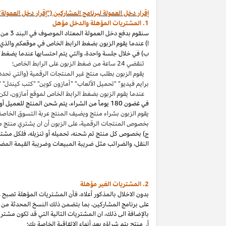
إقرار دخل العمولة لبرنامج المشاركين ("إقرار دخل العمولة"
1. المشتريات المؤهلة والدخل مؤهل
سنقوم بدفع دخل العمولة المعتاد الموصوف في البند 3 من إقرار دخل العمولة هذا بالاتصال مع المشتريات المؤهلة
ا) عندما يقوم الزبون بضغط الرابط الخاص في موقعكم والذي ي
ب) في خلال جلسة واحدة
،
والتي يتم احتسابها عندما يضغط ا
تنقضي 24 ساعة من ضغط الزبون على الرابط الخاص؛
يقوم الزبون بطلب منتج غير المنتجات الرقمية (والتي نحدد
برايم فيديو" "تحميل الألعاب" "أمازون كوين" "كتب
كيندل
" 
عندما يقوم الزبون بضغط الرابط الخاص لموقع أمازون
،
لكن 
في غضون
180 يوماً من الشراء، يتم شحن المنتج للعميل أو بثه أو تنزيله من قبله، ودفعه لثمنه
يقوم الزبون بشراء منتج ويضيف المنتج عربة التسوق الخاصة به واكمال الطلب خلال 89 يوما كموعد أقصاه
بخصوص المنتجات الرقمية
،
على الزبون أن ان يشتري منتج م
ج) بخصوص كل منتج تم شحنه
،
تحميله أو تنزيله
،
فلكل مشتر
النقل
،
والضرائب مثل ضريبة المبيعات وضريبة القيمة المضا
2. المشتريات
الغير مؤهلة
بدون الاخلال بالمذكور أعلاه
،
فأن المشتريات المؤهلة تصبح غير
على برنامج
المشاركين،
بما بتضمن ذلك النسخ المحدثة من ات
بالإضافة الى ذلك
،
ان المشتريات التالية التي قد تكون مشتر
أ. منتج يتم
شراؤه
بعد أنهاء الاتفاقية الخاصة بك؛