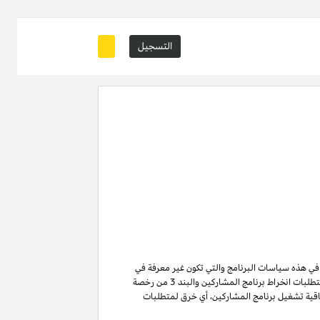
التسجيل
ة في هذه سياسات البرنامج والتي تكون غير معرفة في
من متطلبات انخراط برنامج المشاركين والبند 3 من رخصة
ن لا تنتهي ولا تنطفئ بانتهاء اتفاقية تشغيل برنامج المشاركين. لتفادي الشك وبدون الحد من غرض المادة 6 (ا) من اتفاقية تشغيل برنامج المشاركين، أي خرق لمتطلبات