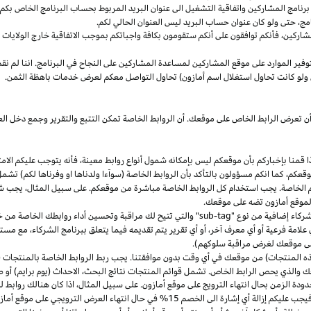
مج المشاركين واتفاقية التشغيل الى عنوان البريد المربوط بحساب البرنامج الخاص بكم. س
مج،
حتى ولو كان عنوان حساب البريد ليس العنوان الحالي لكم.
شاركين،
فأنكم توافقون على أنكم ستقومون بكافة واجباتكم بموجب الاتفاقية
خارج
الولايات 
وفير الموارد على موقع المشاركين لمساعدة المشاركين على النجاح في البرنامج. اننا لم نق
ولو كانت تحاول استغلال اسم أمازون) تحاول التواصل معكم لعرض خدمات باهظة الثمن.
ن تعرض الرابط الخاص على موقعك. أن الروابط الخاصة تمكن التتبع والتقرير وجمع دخل
ا
قمنا بإخباركم بأن موقعكم ليس بإمكانه شمول أنواع روابط
معينة،
فأنه يتوجب عليكم الامت
قعكم،
كما انكم مسؤولون بالتأكد بأن الروابط الخاصة (سوآءا ولدناها او وفرناها لكم) تشم
كم الخاصة. يجب استخدام كل الروابط الخاصة مباشرة من موقعكم. على سبيل
المثال،
يجب شم
 لموقع أمازون تضه على موقعك.
شركاء إضافية من نوع "
sub-tag
" والتي تتيح لك مراقبة وتحسين أداء روابطك الخاصة من 
لامة فرعية أو أي معرف آخر، أو أي تقرير يتم تقديمه فيما يتعلق ببرنامج الشركاء، مع 
لى موقعك لغرض مراقبة سلوكهم).
هذه المنتجات) من موقعك في أي وقت بدون موافقتنا. يجب ربط الروابط الخاصة بالمنتجات (
 والذي يحص الرابط الخاص. تشمل قوائم المنتجات نتائج
البحث،
الاحداث (يوم برايم) أو ص
ودة الزمن بحال انتهاء الترويج على موقع أمازون. على سبيل
المثال،
اذا
كان هنالك روابط 
ب عليكم إزالة أي إشارة الى الخصم 15% في حال انتهاء العرض الترويجي على موقع أمازون.