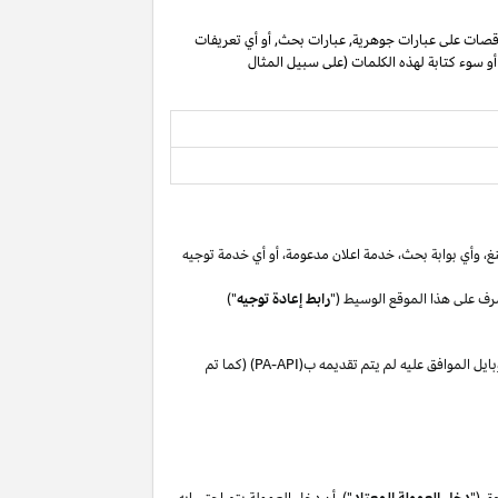
صات على عبارات جوهرية, عبارات بحث, أو أي تعريفات
 أو سوء كتابة لهذه الكلمات (على سبيل المثال
غ،
وأي بوابة
بحث،
خدمة اعلان
مدعومة،
أو
أي خدمة توجيه
رف على هذا الموقع الوسيط ("
رابط إعادة توجيه
")
بايل
الموافق
عليه لم
يتم تقديمه ب(
PA-API
) (كما تم
ق ("
دخل العمولة المعتاد
"). أن دخل العمولة يتم احتسابه