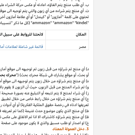
ب. أي طلب منتج يتم
الغاؤه،
اعادته أو عكس حركة الشراء عليه
ت. أي منتج يتم شراءه من أي زبون والتي يتم توجيه الى موق
تحتوي على كلمة "أمازون" أو "كيندل" أو أي علامة أمازون أخر
"ammazon" "ammazon" "kindel" (كل ما ذكر "تنسيبات مدفوعة محظورة").
المكان
لائحتنا للروابط على سبيل ال
مصر
قائمة غير شاملة لعلامات أماز
د) أي منتج تم
شراؤه
من قبل زبون تم توجيهه الى موقع أماز
أو
بحث،
أو موقع يشارك في شبكة محرك بحث) ("
محرك بح
ه) أي منتج يتم
شراؤه
من خلال زبون يتم توجيهه الى موقع أ
و) تم شراء المنتج من قبل
الزبون،
حيث
أن
الزبون لا يقوم بال
ز) أي شراء لمنتج لا يتم تتبعه أو التبليغ عنه بصورة صحيحة
ح) أي منتج يتم
شراؤه
من خلال رابط خاص من خلال تطبيق
م
تعريفها ادناه في رخصة حقوق الملكية الفكرية) أو أي أدوات 
ط) أي منتج الذي يكون موضوع حدث غنيمة (كما تم تعريفه في البند 4(أ) من إقرار د
ظ) أي منتج يتم
شراؤه
كاشتراك الا
اذا
تم الاتفاق على عكس ذ
خ) او اصدار او طلب مسبق والذي لا يكون موجود على صفحة ا
3. دخل العمولة المعتاد
بالإشارة الى الحدود الموصوفة في هذه إقرار دخل العمولة هذ