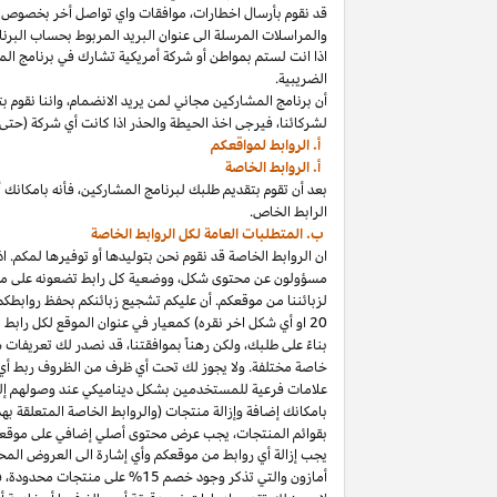
قد نقوم بأرسال
اخطارات،
موافقات واي تواصل أخر بخصوص برنا
والمراسلات المرسلة الى عنوان البريد المربوط بحساب
البرنا
اذا
انت لستم بمواطن أو شركة أمريكية تشارك في برنامج
الم
الضريبية.
أن برنامج المشاركين مجاني لمن يريد
الانضمام،
واننا
نقوم بت
لشركائنا،
فيرجى اخذ الحيطة والحذر
اذا
كانت أي شركة (حتى 
أ. الروابط لمواقعكم
أ. الروابط الخاصة
بعد أن تقوم بتقديم طلبك لبرنامج
المشاركين،
فأنه
ب
ا
مكانك
أ
الرابط الخاص.
ب. المتطلبات العامة لكل الروابط الخاصة
ان الروابط الخاصة قد نقوم نحن بتوليدها أو توفيرها لمكم.
اذ
مسؤولون عن محتوى
شكل،
ووضعية كل رابط تضعونه على
مو
لزبائننا من موقعكم. أن عليكم تشجيع زبائنكم بحفظ روابط
20
او أي شكل اخر نقره) كمعيار في عنوان الموقع لكل رابط
بناءً على طلبك، ولكن رهناً بموافقتنا، قد نصدر لك تعريفات 
خاصة مختلفة. ولا يجوز لك تحت أي ظرف من الظروف ربط أي ع
علامات فرعية للمستخدمين بشكل ديناميكي عند وصولهم إ
ب
ا
مكانك
إضافة وإزالة منتجات (والروابط الخاصة المتعلقة ب
بقوائم
المنتجات،
يجب عرض محتوى
أصلي
إضافي على موقعك
يجب إزالة أي روابط من موقعكم وأي إشارة الى العروض المحد
أمازون والتي تذكر وجود خصم
15% على منتجات
محدودة،
فيج