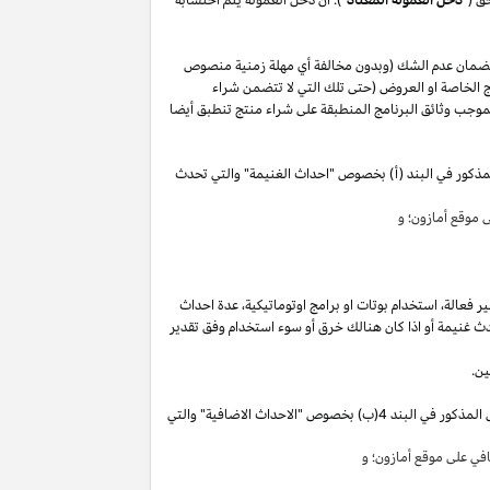
لضمان عدم الشك (وبدون مخالفة أي مهلة زمنية منصوص
 الخاصة او العروض (حتى تلك التي لا تتضمن شراء
وجب وثائق البرنامج المنطبقة على شراء منتج تنطبق أيضا
مذكور في البند (أ) بخصوص "احداث الغنيمة" والتي تحدث
موقع أمازون؛ و
ير
فعالة،
استخدام
بوتات
او برامج
اوتوماتيكية،
عدة احداث
ث غنيمة أو
اذا
كان هنالك خرق أو سوء استخدام وفق تقدير
ين.
"). سوق تقوم بكسب دخل العمولة الخاص المذكور في البند 4(ب) بخصوص "الاحداث الاضافية" والتي
ي على موقع أمازون؛ و