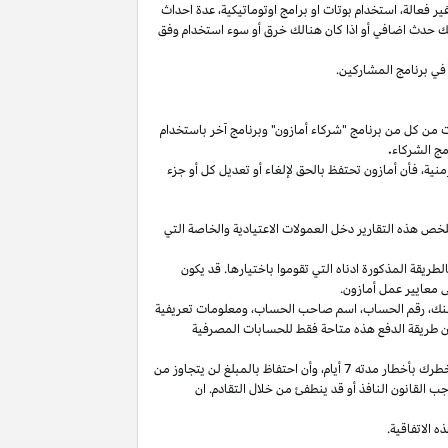
غير
فعالة،
استخدام
بوتات
او برامج
اوتوماتيكية،
عدة احداث
لك حدث اضافي أو
اذا
كان هنالك خرق أو سوء استخدام وفق
في برنامج المشاركين.
ت من كل من برنامج "شركاء أمازون" وبرنامج آخر باستخدام
مج الشركاء
.
منية،
فأن أمازون تحتفظ بالحق لإلغاء أو تعديل كل أو جزء
تلخص هذه التقارير دخل العمولات الاعتيادية والخاصة التي
ما من انتهاء الشهر الذي تم كسب العمولة فيه بالطريقة المذكورة ادناه التي تقوموا باختيارها. قد يكون
 معايير عمل أمازون.
نك،
رقم
الحساب،
اسم صاحب
الحساب،
ومعلومات تعريفية
ن
طريقة
الدفع
هذه
متاحة
فقط
للحسابات
المصرفية
طرك بأخطار مدته 7
أيام،
وأن احتفاظ بالمبلغ لن يتجاوز من
 القانون النافذ أو قد ينطفئ من خلال التقادم. ان
 الاتفاقية.