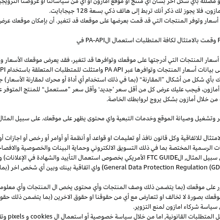
و
مضللة
بأي
شكل
آخر
بشأن
أي
منتج
أو
موقع
أمازون
أو
أي
من
سياساتنا
أو
عروضنا
الترويجي
مازون،
فلا
يجوز
لك
ذكر
أنك
تربط
إلى
هاتف
ذكي
بسعة
128
جيجابايت
.
 أسعار وتوفر المنتجات التي قد قمت بعرضها على موقعك قد تتغير. أن بإمكان موقعك عرض ا
وقمت بالامتثال لكافة المتطلبات استعمال
ال
-API
PA
في
سعار المنتجات التي أدرجتها على موقعك وتوافرها قد تتغير، فقد يعرض موقعك الأسعار والتوا
ى بيانات أسعار المنتجات وتوافرها عبر
PA API
وامتثلت للمتطلبات المتعلقة باستخدام
PA API
ك
بأي
شكل
من
أشكال
”
المقارنة
“
(
بما
في
ذلك
استخدام
أي
أداة
أو
محرك
لمقارنة
الأسعار
)
جن
أمازون،
فيجب
عليك
عرض
كل
من
أقل
سعر
’
جديد
‘
وأقل
سعر
”
مستعمل
“
للمنتج
المتوفر
ع
من خلال أمازون بشكل يروج لروابطك الخاصة.
ر
وتشغيل
وصيانة الموقع وخدمات التبعية واي محتوى يظهر على موقعك. على سبيل
المثال
ال للاتفاقية وكل قانون نافذ أو تعليمات او قواعد أو أنظمة أو أوامر أو رخص أو اجازات أو م
جهات الرسمية المختصة بما في ذلك التسويق الالكتروني وحماية البينات والخصوصية
والافصا
 سبيل المثال, ال
FTC GUIDE
الأمريكي بخصوص استعمال التأييد والشهادة في الإعلانات) و 
General Data Protection Regulation (G
) واي اتفاقية بينك وبين أي شخص اخر (
ر على موقعك (بما يتضمن ذلك وصف المنتجات وأي محتوى يخص ال المنتجات وأي معلومات 
عك بصورة لا تخالف او تتعارض مع أي من حقوقنا او حقوق الاخرين (بما يتضمن ذلك حقوق
ى سياسة شركاء امازون لمنع التزوير.
ل المتطلبات القانونية, اما من خلال سياسة خصوصية أو استعمال ال
cookies
و
pixels
و
تق