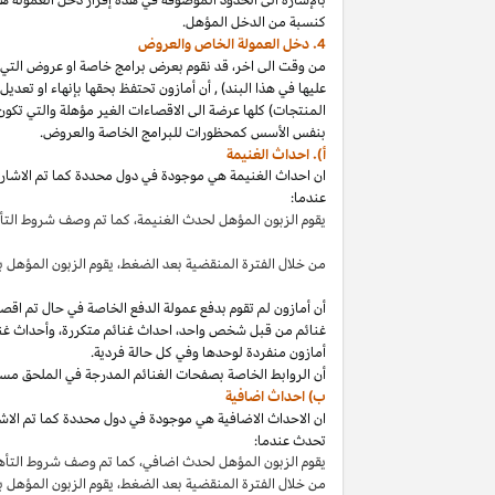
كنسبة من الدخل المؤهل.
4. دخل العمولة الخاص والعروض
من وقت الى
اخر،
قد نقوم بعرض برامج خاصة او عروض التي 
عليها في هذا
البند
)
,
أن أمازون تحتفظ بحقها بإنهاء او تعدي
المنتجات) كلها عرضة الى الاقصاءات
الغير مؤهلة
والتي تكون
بنفس الأسس كمحظورات للبرامج الخاصة والعروض.
أ). احداث الغنيمة
ان احداث الغنيمة هي موجودة في دول محددة كما تم الاشار
عندما:
يقوم الزبون المؤهل لحدث
الغنيمة،
كما تم وصف شروط الت
من خلال الفترة المنقضية بعد
الضغط،
يقوم الزبون المؤهل ب
أن أمازون لم تقوم بدفع عمولة الدفع الخاصة في حال تم ا
غنائم من قبل شخص
واحد،
احداث غنائم
متكررة،
وأحداث غنا
أمازون منفردة لوحدها وفي كل حالة فردية.
أن الروابط الخاصة بصفحات الغنائم المدرجة في الملحق مس
ب) احداث اضافية
ان الاحداث الاضافية هي موجودة في دول محددة كما تم الاشار
تحدث عندما:
يقوم الزبون المؤهل لحدث
اضافي،
كما تم وصف شروط التأ
من خلال الفترة المنقضية بعد
الضغط،
يقوم الزبون المؤهل 