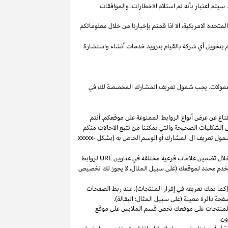
يتم اعتبار بأنه تم استلام
الاخطارات،
والموافقات
المتحدة
الامريكية،
الا
اذا
قمتم بإخبارنا من خلال معلوماتكم
م بتخويل أي شركة بالقيام بتزويد خدمات أنشاء واستشارة
 العمولات. يجب شمول تعريف المشارك المخصصة لك في
ناع عن عرض أنواع الروابط الممنوعة على موقعكم. أنتم
ل الشكليات الصحيحة والتي تمكننا من تتبع الاحالات منكم
ول تعريف ال المشارك أو الوسم الخاص به (بشكل
xxxxx-
خلال تضمين علامات فرعية مختلفة في عناوين
URL
لروابط
مستخدم محدد لموقعك (على سبيل المثال، لا يجوز لك تخصيص
كما تمك تعريفه في إقرار المنتجات). عند ربط الصفحات
فحة دائرة معينة (على سبيل المثال: البقالة).
للمنتجات على موقعك تخص قسم الملابس على موقع