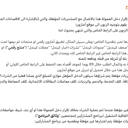
)
،
والتي (بالإشارة الى الاقصاءات ال
قوم بتوجيه الزبون الى موقع أمازون؛
لزبون على الرابط الخاص والتي تنتهي بحدوث اما:
ها نحن بتقديرنا
الخاص؛
وعلى سبيل المثال
،
تطبيق أمازون رقمي او منتجات تم بيعها تحت
"صحف
كينديل
" "مدونات
كيندل
" "نشرات اخبار
كيندل
" "مجلات
كيندل
" ("
منتج رقمي
")؛ او
هذا الرابط الخاص غير الرابط الخاص لك
،
ويحدث الاتي:
 بعد الضغط على الرابط الخاص الاولي؛ أو
ثل هذا من خلال تحميل أو تنزيل من موقع أمازون
يات مؤهلة يتم
شراؤها
سيكون الدخل المؤهل موازي للمبلغ الذي يصلنا فعليا من الشراء ا
فة
،
كلف الخدمة
،
والذمم
،
والرديات
،
كلف معاملات البطاقات الائتمانية
،
كلف المعاملة والدي
 مؤهلة عندما تتم عملية الشراء بخلاف إقرار دخل العمولة هذا او أي بند
،
شرط
،
مواصفات
فاقية التشغيل لبرنامج المشاركين (مجتمعين "
وثائق البرنامج
").
يات مؤهلة يتم اعتبارها غير مؤهلة ومقصيه من برنامج المشاركين: