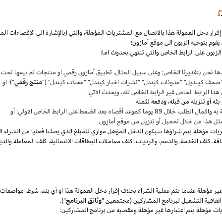
)
،
والتي (بالإشارة الى الاقصاءات ال
قوم بتوجيه الزبون الى موقع أمازون؛
لزبون على الرابط الخاص والتي تنتهي بحدوث اما:
ها نحن بتقديرنا
الخاص؛
وعلى سبيل المثال
،
تطبيق أمازون رقمي او منتجات تم بيعها تحت
"صحف
كينديل
" "مدونات
كيندل
" "نشرات اخبار
كيندل
" "مجلات
كيندل
" ("
منتج رقمي
")؛ او
هذا الرابط الخاص غير الرابط الخاص لك
،
ويحدث الاتي:
 بعد الضغط على الرابط الخاص الاولي؛ أو
ثل هذا من خلال تحميل أو تنزيل من موقع أمازون
يات مؤهلة يتم
شراؤها
سيكون الدخل المؤهل موازي للمبلغ الذي يصلنا فعليا من الشراء ا
فة
،
كلف الخدمة
،
والذمم
،
والرديات
،
كلف معاملات البطاقات الائتمانية
،
كلف المعاملة والدي
 مؤهلة عندما تتم عملية الشراء بخلاف إقرار دخل العمولة هذا او أي بند
،
شرط
،
مواصفات
فاقية التشغيل لبرنامج المشاركين (مجتمعين "
وثائق البرنامج
").
يات مؤهلة يتم اعتبارها غير مؤهلة ومقصيه من برنامج المشاركين: