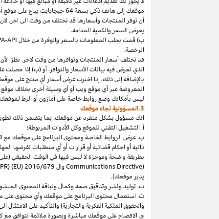
لا
يجوز
لك
تقديم
ادعاءات
غير
دقيقة
أو
مبالغ
فيها
أو
خادعة
أ
موقعك
إلى
هاتف
ذكي
بسعة
64
جيجابايت
يباع
على
موقع
أ
أن توفر المنتجات وأسعارها قد تختلف من وقت الى اخر. لان
يعرض السعر والكمية المتاحة.
ب) قمت بجلب المعلومات بالسعر والوفرة من خلال
PA-API
الرخصة.
قد تختلف أسعار المنتجات وتوافرها من وقت لآخر. نظرًا لأن أ
الذي تعرض فيه بيانات الأسعار والتوافر، أو (ب) إذا حصلت عل
بالإضافة
إلى
ذلك،
إذا
اخترت
عرض
أسعار
أي
منتج
على
موقع
المعروضة
عبر
أي
موقع
ويب
أو
أي
وسيلة
أخرى
بخلاف
موقع
ليس
بأمكانك
وضع روابط خاصة على أمازون أو الرط لموقعك 
3.المسؤولية تجاه موقعك
انك
مسؤول بشكل منفرد عن
موقعك،
بما يتضمن ذلك تطوي
أ. التشغيل التقني للموقع وكل الأدوات المربوطة؛
ب. عرض الروابط الخاصة ومحتوى البرنامج على موقعك مع الامتث
ذاتية أو احكام قضائية أو قرارات أو أي متطلبات تفرضها ال
بطريقة واضحة وموجزة لا لبس فيها في الوقت الحقيقي
(على
) وال
Communications Directive
DPR) (EU) 2016/679
يدير موقعك).
ت. توليد ونشر وتدقيق صحة وكمال ولباقة المحتوى المنشو
ث. استعمال محتوى البرنامج على موقعك وأي محتوى على موق
والحقوق الملكية الفكرية والتجارية) والتأكيد على الامتثال ال
ج. الافصاح على موقعك مباشرة وبصورة ملائمة تتوافق مع ك