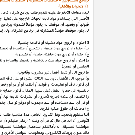
برنامج المشاركين – متطلبات المشاركة ("متطلبات المشار
1) الانخراط والأهلية
لبدء معاملة الانخراط، عليك تقديم طلب برنامج شركاء كامل
الأصلي الذي يستخدم مواد تابعة لجهات خارجية على تعليق ج
قبولها أو رفضها. أن موقعك لن يكون مؤهلاً لشموله ببرنامج 
لن يكون موقعك مؤهلاً للمشاركة في برنامج الشركاء، ولن يُس
ا) احتواء او ترويج مواد مشينة أو فاضحة جنسيا؛
ب)
احتواء
او
ترويج مواد
عنيفة او تشجيع أو مناصرة أو تحفيز ا
ج) احتواء أو ترويج مواد
خاطئة،
خادعة،
أو تشهيرية
د) احتواء أو ترويج مواد تبث بالكراهية والتحرش والضارة 
الجنسي أو العمر.)
ه) تروج الى أو تفعل أفعال غير مشروعة وقانونية.
و) موجهة الى الأطفال دون سن الثالثة عشرة او على كافة ال
أي قانون نافذ أو تعليمات او قواعد أو أنظمة أو أوامر أو رخص
بالنسبة الى حماية الطفل (على سبيل المثال, قانون حماية خ
ز) تتضمن أي علامة تجارية لأمازون أو الشركات التابعة
لها،
أو 
أو في أي اسم
مستخدم أو اسم مجموعة أو موقع تواصل اجتماعي
ح) مخالفة أي حقوق ملكية فكرية.
أننا سنقوم
بتحديد،
وفق تقديرنا
الخاص،
مدة مناسبة طلب التق
الأوضاع. ألا
انه،
في حال تم في أي وقت 1) رفض طلبكم لأي سبب
موافقتنا المسبقة. انه بأماكنكم استحصال موافقتنا المسبقة
ذلك عنوان بريدكم
الالكتروني،
ومعلومات التواصل الأخرى وال