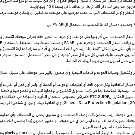
و
مضللة
بأي
شكل
آخر
بشأن
أي
منتج
أو
موقع
أمازون
أو
أي
من
سياساتنا
أو
عروضنا
الترويجي
مازون،
فلا
يجوز
لك
ذكر
أنك
تربط
إلى
هاتف
ذكي
بسعة
128
جيجابايت
.
 أسعار وتوفر المنتجات التي قد قمت بعرضها على موقعك قد تتغير. أن بإمكان موقعك عرض ا
وقمت بالامتثال لكافة المتطلبات استعمال
ال
-API
PA
في
سعار المنتجات التي أدرجتها على موقعك وتوافرها قد تتغير، فقد يعرض موقعك الأسعار والتوا
ى بيانات أسعار المنتجات وتوافرها عبر
PA API
وامتثلت للمتطلبات المتعلقة باستخدام
PA API
ك
بأي
شكل
من
أشكال
”
المقارنة
“
(
بما
في
ذلك
استخدام
أي
أداة
أو
محرك
لمقارنة
الأسعار
)
جن
أمازون،
فيجب
عليك
عرض
كل
من
أقل
سعر
’
جديد
‘
وأقل
سعر
”
مستعمل
“
للمنتج
المتوفر
ع
من خلال أمازون بشكل يروج لروابطك الخاصة.
ر
وتشغيل
وصيانة الموقع وخدمات التبعية واي محتوى يظهر على موقعك. على سبيل
المثال
ال للاتفاقية وكل قانون نافذ أو تعليمات او قواعد أو أنظمة أو أوامر أو رخص أو اجازات أو م
جهات الرسمية المختصة بما في ذلك التسويق الالكتروني وحماية البينات والخصوصية
والافصا
 سبيل المثال, ال
FTC GUIDE
الأمريكي بخصوص استعمال التأييد والشهادة في الإعلانات) و 
General Data Protection Regulation (G
) واي اتفاقية بينك وبين أي شخص اخر (
ر على موقعك (بما يتضمن ذلك وصف المنتجات وأي محتوى يخص ال المنتجات وأي معلومات 
عك بصورة لا تخالف او تتعارض مع أي من حقوقنا او حقوق الاخرين (بما يتضمن ذلك حقوق
ى سياسة شركاء امازون لمنع التزوير.
ل المتطلبات القانونية, اما من خلال سياسة خصوصية أو استعمال ال
cookies
و
pixels
و
تق