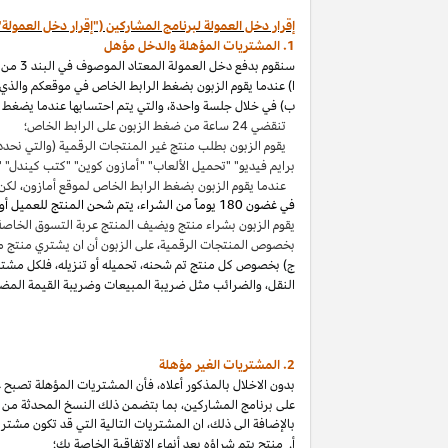
إقرار دخل العمولة لبرنامج المشاركين ("إقرار دخل العمولة"
1. المشتريات المؤهلة والدخل مؤهل
سنقوم بدفع دخل العمولة المعتاد الموصوف في البند 3 من إقرار دخل العمولة هذا بالاتصال مع المشتريات المؤهلة
ا) عندما يقوم الزبون بضغط الرابط الخاص في موقعكم والذي ي
ب) في خلال جلسة واحدة
،
والتي يتم احتسابها عندما يضغط ا
تنقضي 24 ساعة من ضغط الزبون على الرابط الخاص؛
يقوم الزبون بطلب منتج غير المنتجات الرقمية (والتي نحدد
برايم فيديو" "تحميل الألعاب" "أمازون كوين" "كتب
كيندل
" 
عندما يقوم الزبون بضغط الرابط الخاص لموقع أمازون
،
لكن 
في غضون
180 يوماً من الشراء، يتم شحن المنتج للعميل أو بثه أو تنزيله من قبله، ودفعه لثمنه
يقوم الزبون بشراء منتج ويضيف المنتج عربة التسوق الخاصة به واكمال الطلب خلال 89 يوما كموعد أقصاه
بخصوص المنتجات الرقمية
،
على الزبون أن ان يشتري منتج م
ج) بخصوص كل منتج تم شحنه
،
تحميله أو تنزيله
،
فلكل مشتر
النقل
،
والضرائب مثل ضريبة المبيعات وضريبة القيمة المضا
2. المشتريات
الغير مؤهلة
بدون الاخلال بالمذكور أعلاه
،
فأن المشتريات المؤهلة تصبح غير
على برنامج
المشاركين،
بما بتضمن ذلك النسخ المحدثة من ات
بالإضافة الى ذلك
،
ان المشتريات التالية التي قد تكون مشتر
أ. منتج يتم
شراؤه
بعد أنهاء الاتفاقية الخاصة بك؛