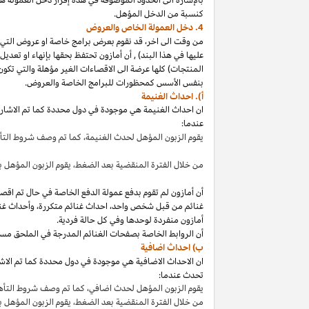
كنسبة من الدخل المؤهل.
4. دخل العمولة الخاص والعروض
من وقت الى
اخر،
قد نقوم بعرض برامج خاصة او عروض التي 
عليها في هذا
البند
)
,
أن أمازون تحتفظ بحقها بإنهاء او تعدي
المنتجات) كلها عرضة الى الاقصاءات
الغير مؤهلة
والتي تكون
بنفس الأسس كمحظورات للبرامج الخاصة والعروض.
أ). احداث الغنيمة
ان احداث الغنيمة هي موجودة في دول محددة كما تم الاشار
عندما:
يقوم الزبون المؤهل لحدث
الغنيمة،
كما تم وصف شروط الت
من خلال الفترة المنقضية بعد
الضغط،
يقوم الزبون المؤهل ب
أن أمازون لم تقوم بدفع عمولة الدفع الخاصة في حال تم ا
غنائم من قبل شخص
واحد،
احداث غنائم
متكررة،
وأحداث غنا
أمازون منفردة لوحدها وفي كل حالة فردية.
أن الروابط الخاصة بصفحات الغنائم المدرجة في الملحق مس
ب) احداث اضافية
ان الاحداث الاضافية هي موجودة في دول محددة كما تم الاشار
تحدث عندما:
يقوم الزبون المؤهل لحدث
اضافي،
كما تم وصف شروط التأ
من خلال الفترة المنقضية بعد
الضغط،
يقوم الزبون المؤهل 