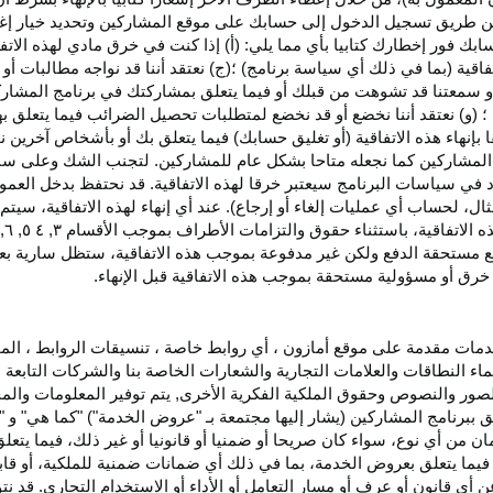
اء عن طريق تسجيل الدخول إلى حسابك على موقع المشاركين وتحديد خيار إ
ق حسابك فور إخطارك كتابيا بأي مما يلي: (أ) إذا كنت في خرق مادي لهذه ال
فاقية (بما في ذلك أي سياسة برنامج) ؛(ج) نعتقد أننا قد نواجه مطالبات 
ية أو سمعتنا قد تشوهت من قبلك أو فيما يتعلق بمشاركتك في برنامج المشار
 (و) نعتقد أننا نخضع أو قد نخضع لمتطلبات تحصيل الضرائب فيما يتعلق بهذ
ا بإنهاء هذه الاتفاقية (أو تغليق حسابك) فيما يتعلق بك أو بأشخاص آخرين 
مج المشاركين كما نجعله متاحا بشكل عام للمشاركين. لتجنب الشك وعلى س
أي انتهاك للقسم ٥ وكما هو محدد في سياسات البرنامج سيعتبر خرقا لهذه الاتفاقية. قد نحتفظ
ال، لحساب أي عمليات إلغاء أو إرجاع). عند أي إنهاء لهذه
الاتفاقية،
سيتم إ
ذه
الاتفاقية،
باستثناء حقوق والتزامات الأطراف بموجب الأقسام
۳
, ٤ ٥, ٦,
فع مستحقة
الدفع
ولكن غير مدفوعة بموجب هذه الاتفاقية، ستظل سارية بعد إن
خرق أو مسؤولية مستحقة بموجب هذه الاتفاقية قبل الإنهاء.
دمات مقدمة على موقع أمازون ، أي روابط خاصة ، تنسيقات الروابط ، الم
ماء النطاقات والعلامات التجارية والشعارات الخاصة بنا والشركات التابعة 
الصور والنصوص وحقوق الملكية الفكرية الأخرى, يتم توفير المعلومات والمحت
لق ببرنامج المشاركين (يشار إليها مجتمعة بـ "عروض الخدمة") "كما هي" و "
مان من أي نوع، سواء كان
صريحا
أو ضمنيا أو قانونيا أو غير ذلك، فيما يتع
ا يتعلق بعروض الخدمة، بما في ذلك أي ضمانات ضمنية للملكية، أو قابلية
أي قانون أو عرف أو مسار التعامل أو الأداء أو الاستخدام التجاري. قد ن