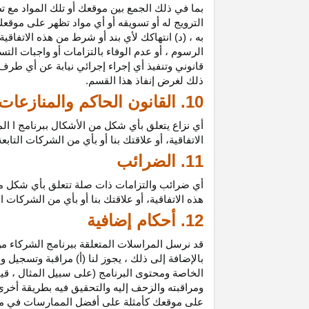
بما في ذلك الجمع بين موقعك أو تلك المواد مع تط
الترويج له أو تسويقه أو أي مواد تظهر على موقعك
به ، (د) انتهاكك لأي بند أو شرط من هذه الاتفاق
الرسوم ، أو عدم الوفاء بالتزامات أو واجبات الت
قانوني وتنفيذ أي إجراء إجرائي نيابة عن أي طر
ذلك لغرض إنفاذ هذا القسم.
10. القانون الحاكم والمنازعات
أي نزاع يتعلق بأي شكل من الأشكال ببرنامج ا ال
الاتفاقية، أو علاقتك بنا أو بأي من الشركات ال
11. الضرائب
أي ضرائب والتزامات ذات صلة تتعلق بأي شكل من 
هذه الاتفاقية، أو علاقتك بنا أو بأي من الشركات 
12. أحكام إضافية
قد نرسل المراسلات المتعلقة ببرنامج الشركاء من
بالإضافة إلى ذلك ، يجوز لنا (أ) مراقبة وتسج
الخاصة ومحتوى البرنامج (على سبيل المثال ، ق
ومراقبته والزحف إليه والتحقيق فيه بطريقة أخرى
على موقعك كأمثلة على أفضل الممارسات في موا