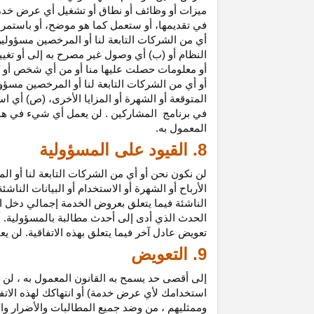
ميزات أو وظائف أو نطاق أو تشغيل أي عرض خدمة
في تقديمها، أو ستعمل كما هو موضح، أو باستمرار 
أي من الشركات التابعة لنا أو المرخصين مسؤولي
النظام أو (ب) أي وصول غير مصرح به إلى أو
تغيي
أو معلومات حصلت عليها منا أو من أي شخص أو 
أو أي من الشركات التابعة لنا أو المرخصين مسؤو
المتوقعة أو الشهرة أو المزايا
الأخرى،
(ص) أي است
في
برنامج المشاركين
. لن يعمل أي شيء في هذ
المعمول به.
8. القيود على المسؤولية
لن نكون نحن أو أي من الشركات التابعة لنا أو 
الأرباح أو الشهرة أو الاستخدام أو البيانات الناش
الناشئة فيما يتعلق بعروض الخدمة إجمالي دخل ا
الحدث الذي أدى إلى أحدث مطالبة بالمسؤولية. 
تعويض عادل آخر فيما يتعلق بهذه الاتفاقية. لن ي
9. التعويض
إلى أقصى حد يسمح به القانون المعمول به ، لن 
استخدامك لأي عرض خدمة) أو انتهاكك لهذه الاتفا
وممثليهم ، من وضد جميع المطالبات والأضرار وال