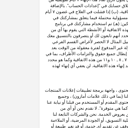
غلاق حسابك في "إعدادات الحساب". بالإضافة
اتفاقية، (ب) إذا فشلت في العلاج في غضون
۷
أيام
أو مسؤولية محتملة فيما يتعلق بمشاركتك في
كين; (هـ) تم استخدام مشاركتك في برنامج
ه الاتفاقية أو الأنشطة التي يقوم بها أي من
نحدد أنهم تابعون لك أو يتصرفون بالتنسيق معك
بيل المثال لا الحصر لأغراض القسم الفرعي
 بدخل العمولة غير المدفوع لفترة معقولة من الوقت بعد
بطال جميع حقوق والتزامات
الأطراف،
بما في
۷ ,
۸ ,
۱۰
و
۱۱
من هذه الاتفاقية وكما هو محدد
هاء هذه الاتفاقية. لن يعفي أي إنهاء لهذه
حتوى ، واجهة برمجة تطبيقات إعلانات المنتجات
لنا (بما في ذلك علامات أمازون) ، وجميع
وى المقدم أو المستخدم من قبلنا أو نيابة عنا
كما هي متوفرة". لا نقدم نحن أو أي من
لق بعروض الخدمة. نحن والشركات التابعة لنا
 التسويق، أو الجودة المرضية، أو الملاءمة
توقف عن تقديم أي خدمة، أو قد نغير
طبيعة
أو