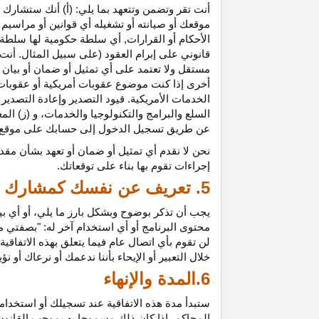
أنت تقر وتضمن وتتعهد بما يلي: (أ) أنك ستشارك ف
موقعك أو صيانته أو تشغيله أي قوانين أو مراسيم أ
الأحكام أو القرارات, أي سلطة حكومية لها سلطة ق
قانوني على إبرام العقود (على سبيل المثال. أنت
مستقل ولا تعتمد على أي تمثيل أو ضمان أو بيا
أخرى إذا كنت موضوع عقوبات أمريكية أو عقوبات
الخدمات الأمريكية. قيود التصدير وإعادة التصدير
السلع والبرامج والتكنولوجيا والخدمات، و (ز) ال
عن طريق تسجيل الدخول إلى حسابك على موقع ش
نحن لا نقدم أي تمثيل أو ضمان أو تعهد بشأن مقد
إجراءات تقوم بها بناء على توقعاتك.
5. تعريف عن نفسك كمشارك
يجب أن تذكر بوضوح وبشكل بارز ما يلي، أو أي ب
محتوى البرنامج أو أي استخدام آخر له: "بصفتي 
لن تقوم بأي اتصال عام فيما يتعلق بهذه الاتفاق
خلال التعبير أو الإيحاء بأننا ندعمك أو نرعاك أو ن
6.المدة والإنهاء
ستبدأ مدة هذه الاتفاقية عند تسجيلك أو استخدامك
المحاكم، إذا كان ذلك مسموحا به بموجب القانون ا