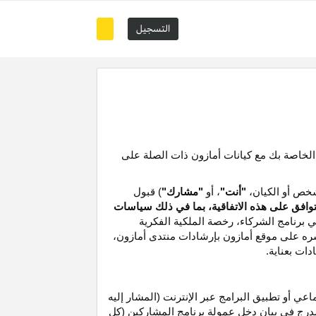
التسجيل
 الخاصة بك مع كيانات أمازون ذات الصلة على
خص أو الكيان،
"أنت"
، أو
"مشارك"
) قبول
توافق على هذه الاتفاقية، بما في ذلك سياسات
ي برنامج الشركاء،
رخصة
الملكية الفكرية
شره على موقع
أمازون
بإرشادات منتدى أمازون،
دات بعناية
.
 أو تطبيق البرامج عبر الإنترنت (المشار إليه
درج في بيان دخل عمولة برنامج المشاركين (كل