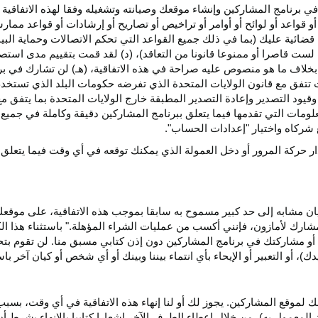
ي برنامج المشاركين وإنشاء موقعك وصيانته وتشغيله وفقا لهذه الاتفاقية 
و قواعد أو لوائح أو أوامر أو تراخيص أو تصاريح أو إرشادات أو قواعد ممارسة
ضائية عليك (بما في ذلك جميع القواعد التي تحكم الاتصالات وحماية البيا
 لست قاصرا أو ممنوعا قانونا من التعاقد)، (د) لقد قمت بتقييم مدى است
ن بخلاف ما هو منصوص عليه صراحة في هذه الاتفاقية، (هـ) لن تشارك في
 تتفق مع قانون الولايات المتحدة الذي تفرضه حكومات البلد الذي تستخ
 وقيود التصدير وإعادة التصدير المطبقة خارج الولايات المتحدة بما يتفق م
معلومات التي تقدمها فيما يتعلق ببرنامج المشاركين دقيقة وكاملة في جمي
ركاه واختيار "إعدادات الحساب".
ار حركة المرور أو دخل العمولة الذي يمكنك توقعه في أي وقت فيما يتعلق
يان مشابه إلى حد كبير مسموح به سابقا بموجب هذه الاتفاقية، على موقع
مشارك لأمازون، فإنني أكسب من عمليات الشراء المؤهلة." باستثناء هذا 
ية أو مشاركتك في برنامج المشاركين دون إذن كتابي مسبق منا. لن تقوم بت
ؤيدك)، أو التعبير أو الإيحاء بأي انتماء بيننا وبينك أو أي شخص أو كيان آخر 
 لموقع المشاركين. يجوز لك أو لنا إنهاء هذه الاتفاقية في أي وقت، بسبب
لمعمول به)، من خلال إعطاء الطرف الآخر إشعارا كتابيا بالإنهاء بشرط أن ي