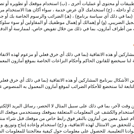
بيقات أو محتوى أو عمليات أخرى ، (ب) استخدام موقعك أو تطويره أو تصميمه
 أو داخله ، (ج) استخدامك لأي عرض خدمة ، سواء أكان هذا الاستخدام مرخص
ية (بما في ذلك أي سياسة برنامج) ، (هـ) الضرائب والرسوم الخاصة بك أو جم
سجيل الضريبي, (و) أو إهمالك أو إهمال موظفيك أو المقاولين أو سوء سلوكهم
ف من أطراف أمازون، بما في ذلك من خلال تفويض خاص، لممارسة أو الدفاع 
مشاركين أو هذه الاتفاقية (بما في ذلك أي خرق فعلي أو مزعوم لهذه الاتفا
تابعة لنا سيخضع للقانون الحاكم وأحكام النزاعات الخاصة بموقع أمازون ال
الأشكال ببرنامج المشاركين أو هذه الاتفاقية (بما في ذلك أي خرق فعلي
التابعة لنا ستخضع
للأحكام الضرائب
لموقع أمازون المعمول به المنصوص ع
 وقت لآخر، بما في ذلك على سبيل المثال لا الحصر، رسائل البريد الإلكتر
يل واستخدام والكشف عن المعلومات المتعلقة بموقعك ومستخدمي موقعك الت
يام عميل معين من أمازون بالنقر فوق رابط خاص من موقعك قبل شراء منت
 للتحقق من الامتثال لهذه الاتفاقية، و (ج) استخدام وإعادة إنتاج وتوزي
دنا التعليمية. للحصول على معلومات حول كيفية معالجتنا للمعلومات ا