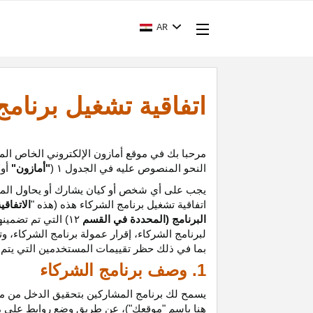
AR
اتفاقية تشغيل برنام
مرحبا بك في موقع أمازون الإلكتروني الخاص الم
النحو المنصوص عليه في الجدول
۱ (
"أمازون"
أو
"
يجب على أي شخص أو كيان يشارك أو يحاول المشا
اتفاقية تشغيل برنامج الشركاء هذه (هذه "
الاتفاقي
البرنامج (المحددة في القسم
۱۲
)
التي تم تضمينه
لبرنامج الشركاء،
إقرار
عمولة برنامج الشركاء، و
ت
بما في ذلك حظر تقييمات المستخدمين التي يتم إن
1. وصف برنامج الشركاء
يسمح لك برنامج المشاركين بتحقيق الدخل من موق
هنا باسم "موقعك")، عن طريق وضع روابط على 