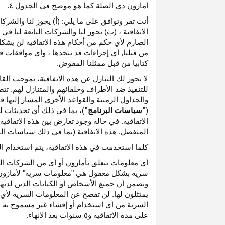
أمازون ذي الصلة كما هو موضح في الجدول ٤.
أنت تقر وتوافق على ما يلي: (أ) يجوز لنا والشر
الاتفاقية ، (ب) يجوز لنا والشركات التابعة لنا
الصارم لأي حكم من أحكام هذه الاتفاقية لن يشكل 
من قبلنا, أي إجراءات قد نتخذها ، وأي موافقات قد
كتابيا من قبل ممثلنا المفوض.
لا يجوز لك التنازل عن هذه الاتفاقية، بموجب الق
للتنفيذ ضد الأطراف وخلفائهم والمتنازل لهم. تت
والجداول الزمنية والقواعد الأخرى المشار إليها
(
"سياسات البرنامج"
)، بما في ذلك أي تحديثات 
الاتفاقية. في حالة وجود تعارض بين هذه الاتفاقي
المنفصل. هذه الاتفاقية (بما في ذلك سياسات البر
كلما استخدمت في هذه الاتفاقية، يتم استخدام ا
أي معلومات تتعلق بأمازون أو أي من الشركات التا
سرية بشكل معقول هي "معلومات سرية" لأمازون وس
وتضمن أن جميع الأشخاص أو الكيانات الذين لديه
يمتثلون لها. لن تفصح عن المعلومات السرية لأي 
السرية من أي استخدام أو إفشاء غير مسموح به ص
على مدة الاتفاقية و٥ سنوات بعد الإنهاء.