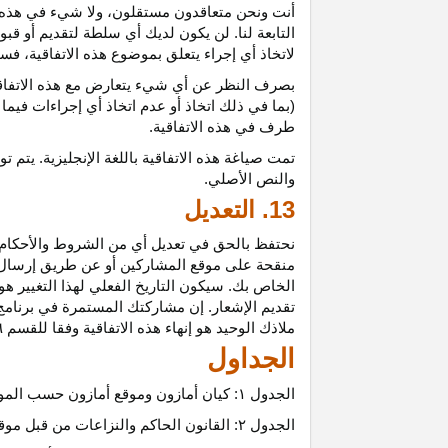
أنت ونحن متعاقدون
مستقلون،
ولا شيء في هذه 
التابعة لنا. لن يكون لديك أي سلطة لتقديم أو قب
لاتخاذ أي إجراء يتعلق بموضوع هذه
الاتفاقية،
فسيت
بصرف النظر عن أي شيء يتعارض مع هذه
الاتفا
(بما في ذلك اتخاذ أو عدم اتخاذ أي إجراءات فيما
طرف في هذه الاتفاقية.
تمت
صياغة
هذه
الاتفاقية
باللغة
الإنجليزية
.
يتم
تو
والنص
الأصلي
.
13. التعديل
نحتفظ بالحق في تعديل أي من الشروط والأحكام ال
منقحة على موقع المشاركين أو عن طريق إرسال إشع
الخاص بك. سيكون التاريخ الفعلي لهذا التغيير هو 
تقديم الإشعار. إن مشاركتك المستمرة في برنامج 
ملاذك الوحيد هو إنهاء هذه الاتفاقية وفقا للقسم ٦.
الجداول
الجدول
۱:
كيان أمازون وموقع أمازون حسب المو
الجدول
۲:
القانون الحاكم والنزاعات من قبل موق