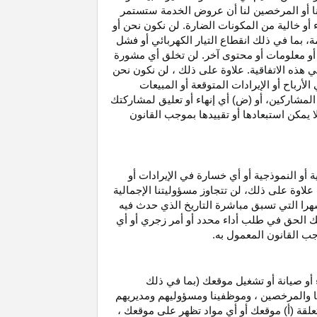
نا أو المرخصين لنا أن عروض الخدمة ستستمر
 أو خالية من المكونات الضارة. لن نكون نحن أو
ة، بما في ذلك انقطاع
التيار الكهربائي أو فشل
أو معلومات أو محتوى آخر. لن تخلق أي مشورة
هذه الاتفاقية. علاوة على
ذلك ،
لن نكون نحن
ي
الأرباح
أو الإيرادات المتوقعة أو المبيعات
المشاركين
، أو (ض) أي إنهاء أو تعليق لمشاركتك
لا يمكن استبعادها أو تقييدها بموجب القانون
ية أو النموذجية أو أي خسارة في
الإيرادات
أو
. علاوة على ذلك، لن تتجاوز مسؤوليتنا الإجمالية
هرا التي تسبق مباشرة التاريخ الذي حدث فيه
ك الحق في طلب أداء محدد أو أمر زجري أو أي
جب القانون المعمول به.
أو صيانة أو تشغيل موقعك (بما في ذلك
لنا والمرخصين ، وموظفينا ومسؤوليهم ومديريهم
علقة (أ) موقعك أو أي مواد تظهر على موقعك ،