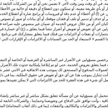
، في أي وقت ومن وقت لآخر. لا نضمن نحن أو أي من الشركات التابعة ل
أو بأي طريقة معينة، أو ستكون دون انقطاع أو دقيقة أو خالية من الأخطاء
ن عن (أ) أي أخطاء أو عدم
دقة
أو فيروسات أو برامج ضارة أو انقطاع الخدم
ر
أو حذف أو تدمير أو تلف أو فقدان
موقعك
أو أي بيانات أو صور أو نصوص 
كيان آخر أو من خلال عروض الخدمة أي ضمان غير منصوص عليه صراحة في 
لين عن أي تعويض أو تعويض أو أضرار تنشأ فيما يتعلق بـ (خ) أي خسارة ف
ثمارات أو نفقات أو التزامات من قبلك فيما يتعلق بمشاركتك في
برنامج 
ا القسم
۷
لاستبعاد أو الحد من الضمانات أو الالتزامات أو الإقرارات التي 
المرخصين مسؤولين عن الأضرار غير
المباشرة
أو العرضية أو الخاصة أو التبع
ئة فيما يتعلق بعروض الخدمة، حتى لو تم إبلاغنا بإمكانية حدوث تلك الأضرار
لعمولات المدفوع أو المستحق لك بموجب هذه الاتفاقية في الاثني عشر ش
أنت تتنازل بموجب هذا عن أي حق أو تعويض في حقوق الملكية، بما في ذل
عمل أي شيء في هذه الفقرة للحد من الالتزامات التي لا يمكن تقييدها بمو
نتحمل أي مسؤولية عن أي مسألة تتعلق بشكل مباشر أو غير مباشر بإنشاء 
قية ، وأنت توافق على الدفاع عن وتعويضنا وحمايتنا ، والشركات التابعة 
خسائر والالتزامات والتكاليف والنفقات (بما في ذلك أتعاب المحاماة) المت