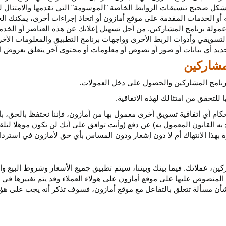
كل صحيح تنسيقات الروابط الخاصة "الموسومة" التي نقدمها والامتثال لهذ
 أو الخدمات المقدمة على موقع أمازون أو اتخاذ إجراءات
أخرى،
يمكنك ال
مولة برنامج المشاركين. من أجل تسهيل إعلانك عن هذه العناصر أو
الخدم
لتسويقي وأدوات الربط الأخرى وواجهات برنامج التطبيق والمعلومات الأخر
حديد أي
بيانات
أو صور أو نصوص أو معلومات أو محتوى آخر يتعلق بعروض ال
 برنامج المشاركين والحصول على دخل العمولات.
للتحقق من امتثالك لهذه الاتفاقية.
كام أي اتفاقية تسويق أخرى معمول بها من أمازون، فإننا نحتفظ بالحق، ب
به القانون المعمول به) عن دفع (وأنت توافق على أنك لن تكون مؤهلا لتل
هذا الانتهاك أم لا دون إشعار ودون المساس بأي حق لأمازون في استرداد ا
ن، عملائك. فيما بينك وبيننا، سيتم تطبيق جميع الأسعار وشروط البيع وا
 المنصوص عليها على موقع أمازون على هؤلاء العملاء وقد يتم تغييرها في
ا بشأن مسألة تتعلق بالتفاعل مع موقع أمازون، فسوف تذكر أنه يجب على هؤل