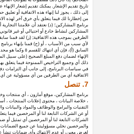
تاريخ تقديم الإشعار. يمكنك تقديم إشعار الإنه
إلى ذلك ، يجوز لنا إنهاء هذه الاتفاقية أو تعلي
من إخطارنا لك فيما يتعلق بأي خرق آخر لهذه الات
برنامج المشاركين؛ (د) نعتقد أن علامتنا التجار
المشاركين لنشاط خادع أو احتيالي أو غير قانوني ؛
الطرفين بموجب هذه الاتفاقية; (ز) لقد قمنا سابق
لأي سبب من الأسباب ، أو (ح) قمنا بإنهاء برنا
السابق (أ)، فإن 
الإنهاء لضمان دفع المبلغ الصحيح (على سبيل المث
ذلك أي وجميع التراخيص الممنوحة فيما يتعلق به
في سياسات البرنامج، إلى جانب أي التزامات د
الاتفاقية أي من الطرفين من أي مسؤولية عن أي 
7. تنصل
برنامج المشاركين، موقع أمازون ، أي منتجات وخ
، خلاصة البيانات ، محتوى إعلانات المنتجات ، أس
التقنيات والبرامج والوظائف والمواد والبيانات و
أو عن الشركات التابعة لنا أو المرخصين فيما يتع
الشركات التابعة لنا أو المرخصين أي تمثيل أو ض
والمرخصين نخلي مسؤوليتنا عن جميع الضمانات فيم
لغرض معين، أو عدم الانتهاك وأي ضمانات تنشأ عن 