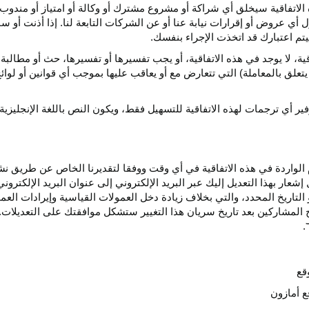
الاتفاقية سيخلق أي
شراكة
أو مشروع مشترك أو وكالة أو امتياز أو مندوب 
ول أي عروض أو إقرارات نيابة عنا أو عن الشركات التابعة لنا. إذا أذنت أ
م اعتبارك قد اتخذت الإجراء بنفسك.
قية،
لا يوجد في هذه
الاتفاقية،
أو يجب تفسيرها أو
تفسيرها،
حث أو مطالبة 
 يتعلق بالمعاملة) التي تتعارض مع أو يعاقب عليها بموجب أي
قوانين
أو لوائ
فير
أي
ترجمات
لهذه
الاتفاقية
للتسهيل
فقط،
ويكون
النص
باللغة
الإنجليزية
واردة في هذه الاتفاقية في أي وقت ووفقا لتقديرنا الخاص عن طريق نشر 
ار بهذا التعديل إليك عبر البريد الإلكتروني إلى عنوان البريد الإلكتر
التاريخ
المحدد،
والتي بخلاف زيادة دخل العمولات القياسية وإيرادات الع
المشاركين بعد تاريخ سريان هذا التغيير ستشكل موافقتك على التعديلات. 
قع
ع أمازون