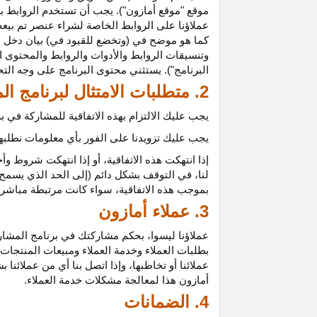
موقع "موقع أمازون"). يجب أن تستخدم الروابط بش
عملاؤنا على الروابط الخاصة لشراء عنصر تم بيعه
كما هو موضح في (وتخضع للقيود في) بيان دخل ع
وتنسيقات الروابط والأدوات والروابط والمحتوى ا
البرنامج"). يستثني محتوى البرنامج على وجه الت
2. متطلبات الامتثال لبرنامج المشاركين
يجب عليك الالتزام بهذه الاتفاقية للمشاركة في
يجب عليك تزويدنا على الفور بأي معلومات نطلبها 
إذا انتهكت هذه
الاتفاقية،
أو إذا انتهكت شروط وأح
لنا، في التوقف بشكل دائم (إلى الحد الذي يسمح 
بموجب هذه
الاتفاقية،
سواء كانت مرتبطة مباشرة ب
3. عملاء أمازون
عملاؤنا
ليسوا،
بحكم مشاركتك في برنامج المشاركي
بطلبات العملاء وخدمة العملاء ومبيعات المنتجات
عملائنا أو تخاطبها، وإذا اتصل بنا أي من عملائن
أمازون هذا لمعالجة مشكلات خدمة العملاء.
4. الضمانات