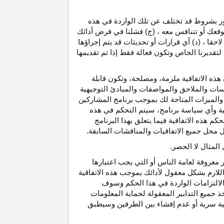
رور بشروط قد تختلف عن تلك الواردة في هذه
موقعك أو تتنافس معه ، (ج) فشلنا في فرض أدائك
حقا ، (د) أي قرارات أو تحديثات قد يتم إجراؤها
 لتقديرنا الخاص وتكون فعالة فقط إذا تم تقديمها
هذه الاتفاقية ملزمة، ومصلحة، وتكون قابلة
اسات والملاحق والمواصفات والمبادئ التوجيهية
 والميزات المتاحة لك بموجب برنامج المشاركين
ية وأي سياسة برنامج، سيتم التحكم في هذه
م هذه الاتفاقية فيما يتعلق بهذا البرنامج
تحل محل جميع الاتفاقيات والمناقشات السابقة.
لمثال لا الحصر.
ر معروفة لعامة الناس أو التي يجب اعتبارها
لازم بشكل معقول لأدائك بموجب هذه الاتفاقية
لالتزامات الواردة في هذا الحكم وسوف
 جميع التدابير المعقولة لحماية المعلومات
قية سرية أو عدم إفشاء بين الطرفين وسيطبق