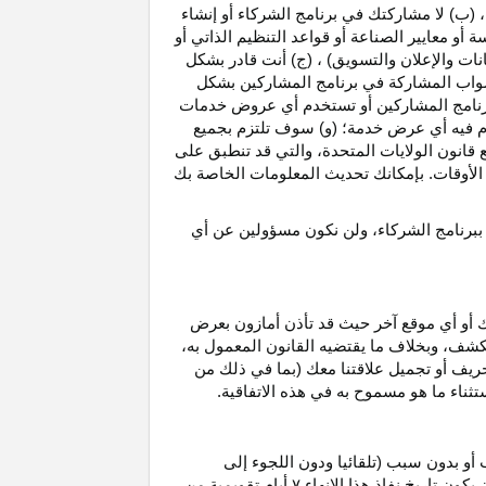
، (ب) لا مشاركتك في برنامج الشركاء أو إنشاء
 أو معايير الصناعة أو قواعد التنظيم الذاتي أو
نات والإعلان والتسويق) ، (ج) أنت قادر بشكل
صواب
المشاركة في برنامج المشاركين بشكل
 برنامج المشاركين أو تستخدم أي عروض خدمات
دم فيه أي عرض خدمة؛ (و) سوف تلتزم بجميع
ع قانون الولايات المتحدة، والتي قد تنطبق على
ع الأوقات. بإمكانك تحديث المعلومات الخاصة بك
 ببرنامج الشركاء، ولن نكون مسؤولين عن أي
ك أو أي موقع آخر حيث قد تأذن أمازون بعرض
الكشف، وبخلاف ما يقتضيه القانون المعمول
به،
حريف أو تجميل علاقتنا معك (بما في ذلك من
باستثناء ما هو مسموح به في هذه الاتفاقية.
 أو بدون سبب (تلقائيا ودون اللجوء إلى
كون تاريخ نفاذ هذا الإنهاء
۷
أيام تقويمية من