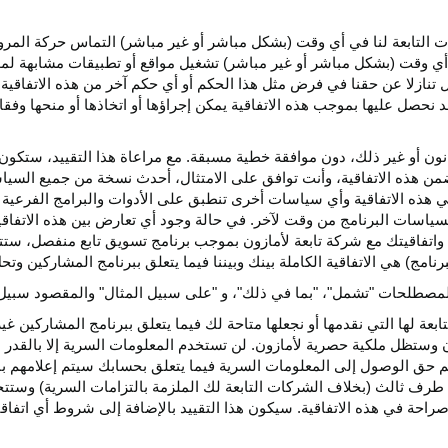
كات التابعة لنا في أي وقت (بشكل مباشر أو غير مباشر) التماس حركة الم
 في أي وقت (بشكل مباشر أو غير مباشر) تشغيل مواقع أو تطبيقات مشابهة ل
تنازلا عن حقنا في فرض مثل هذا الحكم أو أي حكم آخر من هذه الاتفاقية لا
 نحصل عليها بموجب هذه الاتفاقية يمكن إجراؤها أو اتخاذها أو منحها وفقا
انون أو غير ذلك، دون موافقة خطية مسبقة. مع مراعاة هذا التقييد، ستكون 
ضمن هذه الاتفاقية، وأنت توافق على الامتثال، أحدث نسخة من جميع السي
 في هذه الاتفاقية وأي سياسات أخرى تنطبق على الأدوات والبرامج الفرعية
لسياسات البرنامج من وقت لآخر. في حالة وجود أي تعارض بين هذه الاتفاق
ة واتفاقيتك مع شركة تابعة لأمازون بموجب برنامج تسويق تابع منفصل، ستتحك
نامج) هي الاتفاقية الكاملة بينك وبيننا فيما يتعلق ببرنامج المشاركين و
لمصطلحات "تشمل"، "بما في ذلك"، و "على سبيل المثال" والمقصود سبيل ا
بعة لها التي نقدمها أو نجعلها متاحة لك فيما يتعلق ببرنامج المشاركين غي
تظل ملكية حصرية لأمازون. لن تستخدم المعلومات السرية إلا بالقدر ال
م حق الوصول إلى المعلومات السرية فيما يتعلق بحسابك سيتم إعلامهم با
طرف ثالث (بخلاف الشركات التابعة لك الملزمة بالتزامات السرية) وستتخذ
راحة في هذه الاتفاقية. سيكون هذا التقييد بالإضافة إلى شروط أي اتفا