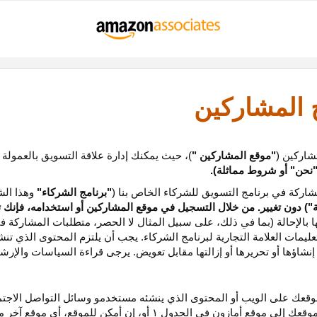
ج المشاركين
شاركين (
"موقع المشاركين "
)، حيث يمكنك إدارة علاقة التسويق بالعمولة
نحن
"
أو شروط مماثلة).
ركة في برنامج التسويق للشركاء الخاص بنا (
"برنامج الشركاء"
وهذا الش
ة
") دون تغيير. من خلال التسجيل في موقع المشاركين أو استخدامه، فإنك 
ا بالإحالة (بما في ذلك، على سبيل المثال لا الحصر، متطلبات المشاركة ف
عليمات
العلامة التجارية لبرنامج الشركاء
.
يجب أن يلتزم المحتوى الذي تن
شاؤها أو تحريرها أو إزالتها مقابل تعويض. يرجى قراءة السياسات والإرشا
عك على الويب أو المحتوى الذي ينشئه مستخدمو وسائل التواصل الاجتماعي
موقعك إلى موقع أمازون في الجدول
۱
أو، إن أمكن
للموقع،
أي موقع آخر م