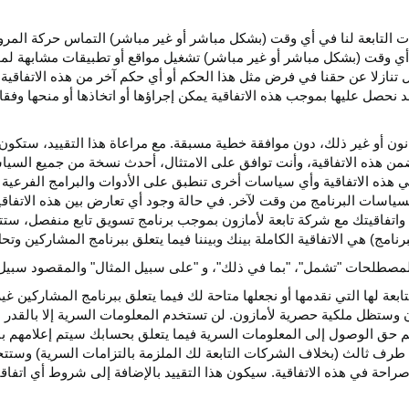
كات التابعة لنا في أي وقت (بشكل مباشر أو غير مباشر) التماس حركة الم
 في أي وقت (بشكل مباشر أو غير مباشر) تشغيل مواقع أو تطبيقات مشابهة ل
تنازلا عن حقنا في فرض مثل هذا الحكم أو أي حكم آخر من هذه الاتفاقية لا
 نحصل عليها بموجب هذه الاتفاقية يمكن إجراؤها أو اتخاذها أو منحها وفقا
انون أو غير ذلك، دون موافقة خطية مسبقة. مع مراعاة هذا التقييد، ستكون 
ضمن هذه الاتفاقية، وأنت توافق على الامتثال، أحدث نسخة من جميع السي
 في هذه الاتفاقية وأي سياسات أخرى تنطبق على الأدوات والبرامج الفرعية
لسياسات البرنامج من وقت لآخر. في حالة وجود أي تعارض بين هذه الاتفاق
ة واتفاقيتك مع شركة تابعة لأمازون بموجب برنامج تسويق تابع منفصل، ستتحك
نامج) هي الاتفاقية الكاملة بينك وبيننا فيما يتعلق ببرنامج المشاركين و
لمصطلحات "تشمل"، "بما في ذلك"، و "على سبيل المثال" والمقصود سبيل ا
بعة لها التي نقدمها أو نجعلها متاحة لك فيما يتعلق ببرنامج المشاركين غي
تظل ملكية حصرية لأمازون. لن تستخدم المعلومات السرية إلا بالقدر ال
م حق الوصول إلى المعلومات السرية فيما يتعلق بحسابك سيتم إعلامهم با
طرف ثالث (بخلاف الشركات التابعة لك الملزمة بالتزامات السرية) وستتخذ
راحة في هذه الاتفاقية. سيكون هذا التقييد بالإضافة إلى شروط أي اتفا