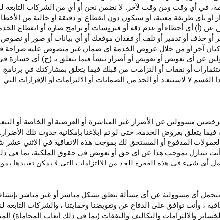
، في أي وقت ومن وقت لآخر. لا نضمن نحن أو أي من الشركات التابعة ل
أو بأي طريقة معينة، أو ستكون دون انقطاع أو دقيقة أو خالية من الأخطاء
ن عن (أ) أي أخطاء أو عدم
دقة
أو فيروسات أو برامج ضارة أو انقطاع الخدم
ر
أو حذف أو تدمير أو تلف أو فقدان
موقعك
أو أي بيانات أو صور أو نصوص 
كيان آخر أو من خلال عروض الخدمة أي ضمان غير منصوص عليه صراحة في 
لين عن أي تعويض أو تعويض أو أضرار تنشأ فيما يتعلق بـ (خ) أي خسارة ف
ثمارات أو نفقات أو التزامات من قبلك فيما يتعلق بمشاركتك في
برنامج 
ا القسم
۷
لاستبعاد أو الحد من الضمانات أو الالتزامات أو الإقرارات التي 
المرخصين مسؤولين عن الأضرار غير
المباشرة
أو العرضية أو الخاصة أو التبع
ئة فيما يتعلق بعروض الخدمة، حتى لو تم إبلاغنا بإمكانية حدوث تلك الأضرار
لعمولات المدفوع أو المستحق لك بموجب هذه الاتفاقية في الاثني عشر ش
أنت تتنازل بموجب هذا عن أي حق أو تعويض في حقوق الملكية، بما في ذل
عمل أي شيء في هذه الفقرة للحد من الالتزامات التي لا يمكن تقييدها بمو
نتحمل أي مسؤولية عن أي مسألة تتعلق بشكل مباشر أو غير مباشر بإنشاء 
قية ، وأنت توافق على الدفاع عن وتعويضنا وحمايتنا ، والشركات التابعة 
خسائر والالتزامات والتكاليف والنفقات (بما في ذلك أتعاب المحاماة) المت