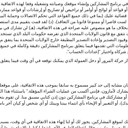
ي برنامج المشاركين وإنشاء موقعك وصيانته وتشغيله وفقا لهذه الاتفاقية 
و قواعد أو لوائح أو أوامر أو تراخيص أو تصاريح أو إرشادات أو قواعد ممارسة
ضائية عليك (بما في ذلك جميع القواعد التي تحكم الاتصالات وحماية البيا
 لست قاصرا أو ممنوعا قانونا من التعاقد)، (د) لقد قمت بتقييم مدى است
ن بخلاف ما هو منصوص عليه صراحة في هذه الاتفاقية، (هـ) لن تشارك في
 تتفق مع قانون الولايات المتحدة الذي تفرضه حكومات البلد الذي تستخ
 وقيود التصدير وإعادة التصدير المطبقة خارج الولايات المتحدة بما يتفق م
معلومات التي تقدمها فيما يتعلق ببرنامج المشاركين دقيقة وكاملة في جمي
ركاه واختيار "إعدادات الحساب".
ار حركة المرور أو دخل العمولة الذي يمكنك توقعه في أي وقت فيما يتعلق
يان مشابه إلى حد كبير مسموح به سابقا بموجب هذه الاتفاقية، على موقع
مشارك لأمازون، فإنني أكسب من عمليات الشراء المؤهلة." باستثناء هذا 
ية أو مشاركتك في برنامج المشاركين دون إذن كتابي مسبق منا. لن تقوم بت
ؤيدك)، أو التعبير أو الإيحاء بأي انتماء بيننا وبينك أو أي شخص أو كيان آخر 
 لموقع المشاركين. يجوز لك أو لنا إنهاء هذه الاتفاقية في أي وقت، بسبب
لمعمول به)، من خلال إعطاء الطرف الآخر إشعارا كتابيا بالإنهاء بشرط أن ي