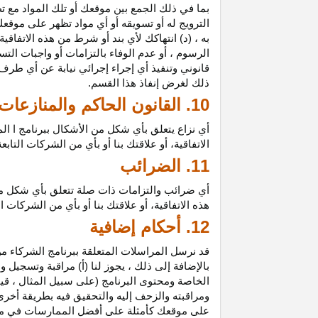
بما في ذلك الجمع بين موقعك أو تلك المواد مع تط
الترويج له أو تسويقه أو أي مواد تظهر على موقعك
به ، (د) انتهاكك لأي بند أو شرط من هذه الاتفاق
الرسوم ، أو عدم الوفاء بالتزامات أو واجبات الت
قانوني وتنفيذ أي إجراء إجرائي نيابة عن أي طر
ذلك لغرض إنفاذ هذا القسم.
10. القانون الحاكم والمنازعات
أي نزاع يتعلق بأي شكل من الأشكال ببرنامج ا ال
الاتفاقية، أو علاقتك بنا أو بأي من الشركات ال
11. الضرائب
أي ضرائب والتزامات ذات صلة تتعلق بأي شكل من 
هذه الاتفاقية، أو علاقتك بنا أو بأي من الشركات 
12. أحكام إضافية
قد نرسل المراسلات المتعلقة ببرنامج الشركاء من
بالإضافة إلى ذلك ، يجوز لنا (أ) مراقبة وتسج
الخاصة ومحتوى البرنامج (على سبيل المثال ، ق
ومراقبته والزحف إليه والتحقيق فيه بطريقة أخرى
على موقعك كأمثلة على أفضل الممارسات في موا