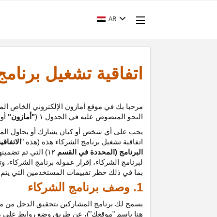
AR
اتفاقية تشغيل برنام
مرحبا بك في موقع أمازون الإلكتروني الخاص الم
النحو المنصوص عليه في الجدول
۱ (
"أمازون"
أو
"
يجب على أي شخص أو كيان يشارك أو يحاول المشا
اتفاقية تشغيل برنامج الشركاء هذه (هذه "
الاتفاقي
البرنامج (المحددة في القسم
۱۲
)
التي تم تضمينه
لبرنامج الشركاء،
إقرار
عمولة برنامج الشركاء، و
ت
بما في ذلك حظر تقييمات المستخدمين التي يتم إن
1. وصف برنامج الشركاء
يسمح لك برنامج المشاركين بتحقيق الدخل من موق
هنا باسم "موقعك")، عن طريق وضع روابط على 