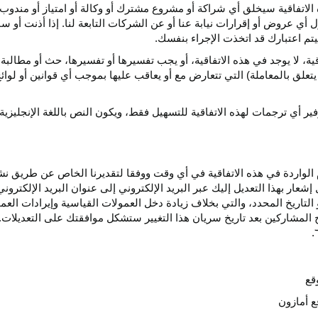
الاتفاقية سيخلق أي
شراكة
أو مشروع مشترك أو وكالة أو امتياز أو مندوب 
ول أي عروض أو إقرارات نيابة عنا أو عن الشركات التابعة لنا. إذا أذنت أ
م اعتبارك قد اتخذت الإجراء بنفسك.
قية،
لا يوجد في هذه
الاتفاقية،
أو يجب تفسيرها أو
تفسيرها،
حث أو مطالبة 
 يتعلق بالمعاملة) التي تتعارض مع أو يعاقب عليها بموجب أي
قوانين
أو لوائ
فير
أي
ترجمات
لهذه
الاتفاقية
للتسهيل
فقط،
ويكون
النص
باللغة
الإنجليزية
واردة في هذه الاتفاقية في أي وقت ووفقا لتقديرنا الخاص عن طريق نشر 
ار بهذا التعديل إليك عبر البريد الإلكتروني إلى عنوان البريد الإلكتر
التاريخ
المحدد،
والتي بخلاف زيادة دخل العمولات القياسية وإيرادات الع
المشاركين بعد تاريخ سريان هذا التغيير ستشكل موافقتك على التعديلات. 
قع
ع أمازون