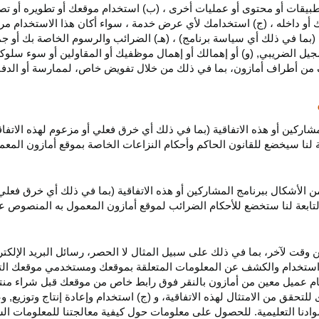
بيقات أو محتوى أو عمليات أخرى ، (ب) استخدام موقعك أو تطويره أو تصميمه
 أو داخله ، (ج) استخدامك لأي عرض خدمة ، سواء أكان هذا الاستخدام مرخص
ية (بما في ذلك أي سياسة برنامج) ، (هـ) الضرائب والرسوم الخاصة بك أو جم
سجيل الضريبي, (و) أو إهمالك أو إهمال موظفيك أو المقاولين أو سوء سلوكهم
ف من أطراف أمازون، بما في ذلك من خلال تفويض خاص، لممارسة أو الدفاع 
مشاركين أو هذه الاتفاقية (بما في ذلك أي خرق فعلي أو مزعوم لهذه الاتفا
تابعة لنا سيخضع للقانون الحاكم وأحكام النزاعات الخاصة بموقع أمازون ال
الأشكال ببرنامج المشاركين أو هذه الاتفاقية (بما في ذلك أي خرق فعلي
التابعة لنا ستخضع
للأحكام الضرائب
لموقع أمازون المعمول به المنصوص ع
 وقت لآخر، بما في ذلك على سبيل المثال لا الحصر، رسائل البريد الإلكتر
يل واستخدام والكشف عن المعلومات المتعلقة بموقعك ومستخدمي موقعك الت
يام عميل معين من أمازون بالنقر فوق رابط خاص من موقعك قبل شراء منت
 للتحقق من الامتثال لهذه الاتفاقية، و (ج) استخدام وإعادة إنتاج وتوزي
دنا التعليمية. للحصول على معلومات حول كيفية معالجتنا للمعلومات ا