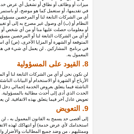
ميزات أو وظائف أو نطاق أو تشغيل أي عرض خدمة
في تقديمها، أو ستعمل كما هو موضح، أو باستمرار 
أي من الشركات التابعة لنا أو المرخصين مسؤولي
النظام أو (ب) أي وصول غير مصرح به إلى أو
تغيي
أو معلومات حصلت عليها منا أو من أي شخص أو 
أو أي من الشركات التابعة لنا أو المرخصين مسؤو
المتوقعة أو الشهرة أو المزايا
الأخرى،
(ص) أي است
في
برنامج المشاركين
. لن يعمل أي شيء في هذ
المعمول به.
8. القيود على المسؤولية
لن نكون نحن أو أي من الشركات التابعة لنا أو 
الأرباح أو الشهرة أو الاستخدام أو البيانات الناش
الناشئة فيما يتعلق بعروض الخدمة إجمالي دخل ا
الحدث الذي أدى إلى أحدث مطالبة بالمسؤولية. 
تعويض عادل آخر فيما يتعلق بهذه الاتفاقية. لن ي
9. التعويض
إلى أقصى حد يسمح به القانون المعمول به ، لن 
استخدامك لأي عرض خدمة) أو انتهاكك لهذه الاتفا
وممثليهم ، من وضد جميع المطالبات والأضرار وال