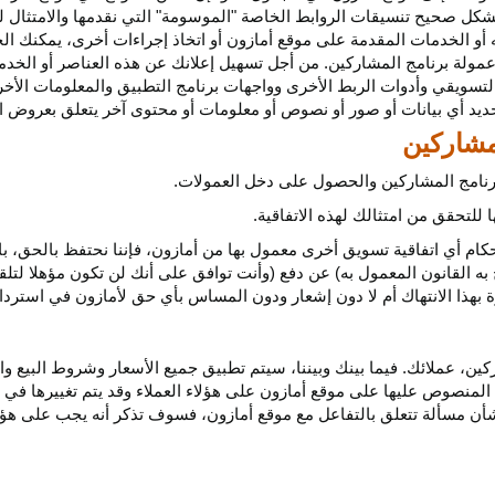
كل صحيح تنسيقات الروابط الخاصة "الموسومة" التي نقدمها والامتثال لهذ
 أو الخدمات المقدمة على موقع أمازون أو اتخاذ إجراءات
أخرى،
يمكنك ال
مولة برنامج المشاركين. من أجل تسهيل إعلانك عن هذه العناصر أو
الخدم
لتسويقي وأدوات الربط الأخرى وواجهات برنامج التطبيق والمعلومات الأخر
حديد أي
بيانات
أو صور أو نصوص أو معلومات أو محتوى آخر يتعلق بعروض ال
 برنامج المشاركين والحصول على دخل العمولات.
للتحقق من امتثالك لهذه الاتفاقية.
كام أي اتفاقية تسويق أخرى معمول بها من أمازون، فإننا نحتفظ بالحق، ب
به القانون المعمول به) عن دفع (وأنت توافق على أنك لن تكون مؤهلا لتل
هذا الانتهاك أم لا دون إشعار ودون المساس بأي حق لأمازون في استرداد ا
ن، عملائك. فيما بينك وبيننا، سيتم تطبيق جميع الأسعار وشروط البيع وا
 المنصوص عليها على موقع أمازون على هؤلاء العملاء وقد يتم تغييرها في
ا بشأن مسألة تتعلق بالتفاعل مع موقع أمازون، فسوف تذكر أنه يجب على هؤل