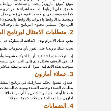
موقع "موقع أمازون"). يجب أن تستخدم الروابط بش
عملاؤنا على الروابط الخاصة لشراء عنصر تم بيعه
كما هو موضح في (وتخضع للقيود في) بيان دخل ع
وتنسيقات الروابط والأدوات والروابط والمحتوى ا
البرنامج"). يستثني محتوى البرنامج على وجه الت
2. متطلبات الامتثال لبرنامج المشاركين
يجب عليك الالتزام بهذه الاتفاقية للمشاركة في
يجب عليك تزويدنا على الفور بأي معلومات نطلبها 
إذا انتهكت هذه
الاتفاقية،
أو إذا انتهكت شروط وأح
لنا، في التوقف بشكل دائم (إلى الحد الذي يسمح 
بموجب هذه
الاتفاقية،
سواء كانت مرتبطة مباشرة ب
3. عملاء أمازون
عملاؤنا
ليسوا،
بحكم مشاركتك في برنامج المشاركي
بطلبات العملاء وخدمة العملاء ومبيعات المنتجات
عملائنا أو تخاطبها، وإذا اتصل بنا أي من عملائن
أمازون هذا لمعالجة مشكلات خدمة العملاء.
4. الضمانات