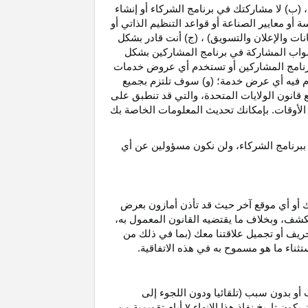
، (ب) لا مشاركتك في برنامج الشركاء أو إنشاء
 أو معايير الصناعة أو قواعد التنظيم الذاتي أو
نات والإعلان والتسويق) ، (ج) أنت قادر بشكل
صواب
المشاركة في برنامج المشاركين بشكل
 برنامج المشاركين أو تستخدم أي عروض خدمات
دم فيه أي عرض خدمة؛ (و) سوف تلتزم بجميع
ع قانون الولايات المتحدة، والتي قد تنطبق على
ع الأوقات. بإمكانك تحديث المعلومات الخاصة بك
 ببرنامج الشركاء، ولن نكون مسؤولين عن أي
ك أو أي موقع آخر حيث قد تأذن أمازون بعرض
الكشف، وبخلاف ما يقتضيه القانون المعمول
به،
حريف أو تجميل علاقتنا معك (بما في ذلك من
باستثناء ما هو مسموح به في هذه الاتفاقية.
 أو بدون سبب (تلقائيا ودون اللجوء إلى
كون تاريخ نفاذ هذا الإنهاء
۷
أيام تقويمية من