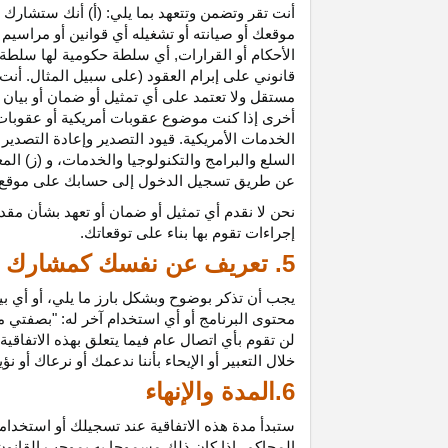
أنت تقر وتضمن وتتعهد بما يلي: (أ) أنك ستشارك ف
موقعك أو صيانته أو تشغيله أي قوانين أو مراسيم أ
الأحكام أو القرارات, أي سلطة حكومية لها سلطة ق
قانوني على إبرام العقود (على سبيل المثال. أنت
مستقل ولا تعتمد على أي تمثيل أو ضمان أو بيا
أخرى إذا كنت موضوع عقوبات أمريكية أو عقوبات
الخدمات الأمريكية. قيود التصدير وإعادة التصدير
السلع والبرامج والتكنولوجيا والخدمات، و (ز) ال
عن طريق تسجيل الدخول إلى حسابك على موقع ش
نحن لا نقدم أي تمثيل أو ضمان أو تعهد بشأن مقد
إجراءات تقوم بها بناء على توقعاتك.
5. تعريف عن نفسك كمشارك
يجب أن تذكر بوضوح وبشكل بارز ما يلي، أو أي ب
محتوى البرنامج أو أي استخدام آخر له: "بصفتي 
لن تقوم بأي اتصال عام فيما يتعلق بهذه الاتفاق
خلال التعبير أو الإيحاء بأننا ندعمك أو نرعاك أو ن
6.المدة والإنهاء
ستبدأ مدة هذه الاتفاقية عند تسجيلك أو استخدامك
المحاكم، إذا كان ذلك مسموحا به بموجب القانون ا