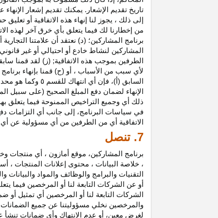
تاريخ تقديم الإشعار. يمكنك تقديم إشعار الإنه
إلى ذلك ، يجوز لنا إنهاء هذه الاتفاقية أو تعلي
من إخطارنا لك فيما يتعلق بأي خرق آخر لهذه الات
برنامج المشاركين؛ (د) نعتقد أن علامتنا التجار
المشاركين لنشاط خادع أو احتيالي أو غير قانوني ؛
الطرفين بموجب هذه الاتفاقية; (ز) لقد قمنا سابق
لأي سبب من الأسباب ، أو (ح) قمنا بإنهاء برنا
السابق (أ)، فإن 
الإنهاء لضمان دفع المبلغ الصحيح (على سبيل المث
ذلك أي وجميع التراخيص الممنوحة فيما يتعلق به
في سياسات البرنامج، إلى جانب أي التزامات د
الاتفاقية أي من الطرفين من أي مسؤولية عن أي 
7. تنصل
برنامج المشاركين، موقع أمازون ، أي منتجات وخ
، خلاصة البيانات ، محتوى إعلانات المنتجات ، أس
التقنيات والبرامج والوظائف والمواد والبيانات و
أو عن الشركات التابعة لنا أو المرخصين فيما يتع
الشركات التابعة لنا أو المرخصين أي تمثيل أو ض
والمرخصين نخلي مسؤوليتنا عن جميع الضمانات فيم
لغرض معين، أو عدم الانتهاك وأي ضمانات تنشأ عن 