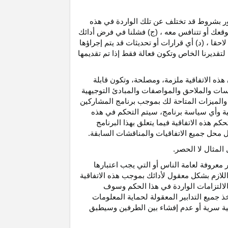
رور بشروط قد تختلف عن تلك الواردة في هذه
موقعك أو تتنافس معه ، (ج) فشلنا في فرض أدائك
حقا ، (د) أي قرارات أو تحديثات قد يتم إجراؤها
 لتقديرنا الخاص وتكون فعالة فقط إذا تم تقديمها
هذه الاتفاقية ملزمة، ومصلحة، وتكون قابلة
اسات والملاحق والمواصفات والمبادئ التوجيهية
 والميزات المتاحة لك بموجب برنامج المشاركين
ية وأي سياسة برنامج، سيتم التحكم في هذه
م هذه الاتفاقية فيما يتعلق بهذا البرنامج
تحل محل جميع الاتفاقيات والمناقشات السابقة.
لمثال لا الحصر.
ر معروفة لعامة الناس أو التي يجب اعتبارها
لازم بشكل معقول لأدائك بموجب هذه الاتفاقية
لالتزامات الواردة في هذا الحكم وسوف
 جميع التدابير المعقولة لحماية المعلومات
قية سرية أو عدم إفشاء بين الطرفين وسيطبق