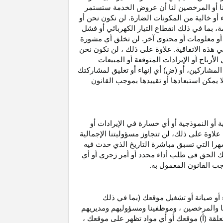
نا أو المرخصين لنا أن عروض الخدمة ستستمر
 أو خالية من المكونات الضارة. لن نكون نحن أو
ة، بما في ذلك انقطاع
التيار الكهربائي أو فشل
أو معلومات أو محتوى آخر. لن تخلق أي مشورة
هذه الاتفاقية. علاوة على
ذلك ،
لن نكون نحن
ي
الأرباح
أو الإيرادات المتوقعة أو المبيعات
المشاركين
، أو (ض) أي إنهاء أو تعليق لمشاركتك
لا يمكن استبعادها أو تقييدها بموجب القانون
ية أو النموذجية أو أي خسارة في
الإيرادات
أو
. علاوة على ذلك، لن تتجاوز مسؤوليتنا الإجمالية
هرا التي تسبق مباشرة التاريخ الذي حدث فيه
ك الحق في طلب أداء محدد أو أمر زجري أو أي
جب القانون المعمول به.
أو صيانة أو تشغيل موقعك (بما في ذلك
لنا والمرخصين ، وموظفينا ومسؤوليهم ومديريهم
علقة (أ) موقعك أو أي مواد تظهر على موقعك ،