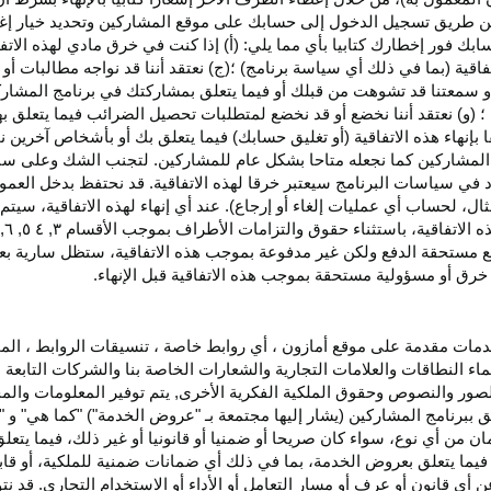
اء عن طريق تسجيل الدخول إلى حسابك على موقع المشاركين وتحديد خيار إ
ق حسابك فور إخطارك كتابيا بأي مما يلي: (أ) إذا كنت في خرق مادي لهذه ال
فاقية (بما في ذلك أي سياسة برنامج) ؛(ج) نعتقد أننا قد نواجه مطالبات 
ية أو سمعتنا قد تشوهت من قبلك أو فيما يتعلق بمشاركتك في برنامج المشار
 (و) نعتقد أننا نخضع أو قد نخضع لمتطلبات تحصيل الضرائب فيما يتعلق بهذ
ا بإنهاء هذه الاتفاقية (أو تغليق حسابك) فيما يتعلق بك أو بأشخاص آخرين 
مج المشاركين كما نجعله متاحا بشكل عام للمشاركين. لتجنب الشك وعلى س
أي انتهاك للقسم ٥ وكما هو محدد في سياسات البرنامج سيعتبر خرقا لهذه الاتفاقية. قد نحتفظ
ال، لحساب أي عمليات إلغاء أو إرجاع). عند أي إنهاء لهذه
الاتفاقية،
سيتم إ
ذه
الاتفاقية،
باستثناء حقوق والتزامات الأطراف بموجب الأقسام
۳
, ٤ ٥, ٦,
فع مستحقة
الدفع
ولكن غير مدفوعة بموجب هذه الاتفاقية، ستظل سارية بعد إن
خرق أو مسؤولية مستحقة بموجب هذه الاتفاقية قبل الإنهاء.
دمات مقدمة على موقع أمازون ، أي روابط خاصة ، تنسيقات الروابط ، الم
ماء النطاقات والعلامات التجارية والشعارات الخاصة بنا والشركات التابعة 
الصور والنصوص وحقوق الملكية الفكرية الأخرى, يتم توفير المعلومات والمحت
لق ببرنامج المشاركين (يشار إليها مجتمعة بـ "عروض الخدمة") "كما هي" و "
مان من أي نوع، سواء كان
صريحا
أو ضمنيا أو قانونيا أو غير ذلك، فيما يتع
ا يتعلق بعروض الخدمة، بما في ذلك أي ضمانات ضمنية للملكية، أو قابلية
أي قانون أو عرف أو مسار التعامل أو الأداء أو الاستخدام التجاري. قد ن