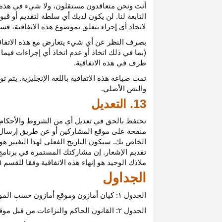
أنت ونحن متعاقدون
مستقلون،
ولا شيء في هذه 
التابعة لنا. لن يكون لديك أي سلطة لتقديم أو قب
لاتخاذ أي إجراء يتعلق بموضوع هذه
الاتفاقية،
فسيت
بصرف النظر عن أي شيء يتعارض مع هذه
الاتفا
(بما في ذلك اتخاذ أو عدم اتخاذ أي إجراءات فيما
طرف في هذه الاتفاقية.
تمت
صياغة
هذه
الاتفاقية
باللغة
الإنجليزية
.
يتم
تو
والنص
الأصلي
.
13. التعديل
نحتفظ بالحق في تعديل أي من الشروط والأحكام ال
منقحة على موقع المشاركين أو عن طريق إرسال إشع
الخاص بك. سيكون التاريخ الفعلي لهذا التغيير هو 
تقديم الإشعار. إن مشاركتك المستمرة في برنامج 
ملاذك الوحيد هو إنهاء هذه الاتفاقية وفقا للقسم ٦.
الجداول
الجدول
۱:
كيان أمازون وموقع أمازون حسب المو
الجدول
۲:
القانون الحاكم والنزاعات من قبل موق