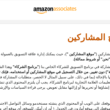
ج المشاركين
شاركين (
"موقع المشاركين "
)، حيث يمكنك إدارة علاقة التسويق بالعمولة
نحن
"
أو شروط مماثلة).
ركة في برنامج التسويق للشركاء الخاص بنا (
"برنامج الشركاء"
وهذا الش
ة
") دون تغيير. من خلال التسجيل في موقع المشاركين أو استخدامه، فإنك 
ا بالإحالة (بما في ذلك، على سبيل المثال لا الحصر، متطلبات المشاركة ف
عليمات
العلامة التجارية لبرنامج الشركاء
.
يجب أن يلتزم المحتوى الذي تن
شاؤها أو تحريرها أو إزالتها مقابل تعويض. يرجى قراءة السياسات والإرشا
عك على الويب أو المحتوى الذي ينشئه مستخدمو وسائل التواصل الاجتماعي
موقعك إلى موقع أمازون في الجدول
۱
أو، إن أمكن
للموقع،
أي موقع آخر م