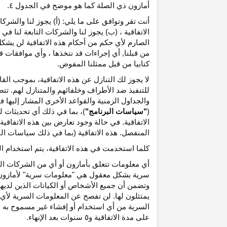
أمازون ذي الصلة كما هو موضح في الجدول ٤.
أنت تقر وتوافق على ما يلي: (أ) يجوز لنا والشر
الاتفاقية ، (ب) يجوز لنا والشركات التابعة لنا
الصارم لأي حكم من أحكام هذه الاتفاقية لن يشكل 
من قبلنا, أي إجراءات قد نتخذها ، وأي موافقات قد
كتابيا من قبل ممثلنا المفوض.
لا يجوز لك التنازل عن هذه الاتفاقية، بموجب الق
للتنفيذ ضد الأطراف وخلفائهم والمتنازل لهم. تت
والجداول الزمنية والقواعد الأخرى المشار إليها
(
"سياسات البرنامج"
)، بما في ذلك أي تحديثات 
الاتفاقية. في حالة وجود تعارض بين هذه الاتفاقي
المنفصل. هذه الاتفاقية (بما في ذلك سياسات البر
كلما استخدمت في هذه الاتفاقية، يتم استخدام ا
أي معلومات تتعلق بأمازون أو أي من الشركات التا
سرية بشكل معقول هي "معلومات سرية" لأمازون وس
وتضمن أن جميع الأشخاص أو الكيانات الذين لديه
يمتثلون لها. لن تفصح عن المعلومات السرية لأي 
السرية من أي استخدام أو إفشاء غير مسموح به ص
على مدة الاتفاقية و٥ سنوات بعد الإنهاء.