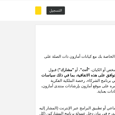
التسجيل
 الخاصة بك مع كيانات أمازون ذات الصلة على
خص أو الكيان،
"أنت"
، أو
"مشارك"
) قبول
توافق على هذه الاتفاقية، بما في ذلك سياسات
ي برنامج الشركاء،
رخصة
الملكية الفكرية
شره على موقع
أمازون
بإرشادات منتدى أمازون،
دات بعناية
.
 أو تطبيق البرامج عبر الإنترنت (المشار إليه
درج في بيان دخل عمولة برنامج المشاركين (كل