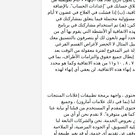
غلاق حسابك في "إعدادات الحساب". بالإضافة
اتفاقية، (ب) إذا فشلت في العلاج في غضون
۷
أيام
أو مسؤولية محتملة فيما يتعلق بمشاركتك في
كين; (هـ) تم استخدام مشاركتك في برنامج
ه الاتفاقية أو الأنشطة التي يقوم بها أي من
نحدد أنهم تابعون لك أو يتصرفون بالتنسيق معك
بيل المثال لا الحصر لأغراض القسم الفرعي
 بدخل العمولة غير المدفوع لفترة معقولة من الوقت بعد
بطال جميع حقوق والتزامات
الأطراف،
بما في
۷ ,
۸ ,
۱۰
و
۱۱
من هذه الاتفاقية وكما هو محدد
هاء هذه الاتفاقية. لن يعفي أي إنهاء لهذه
حتوى ، واجهة برمجة تطبيقات إعلانات المنتجات
لنا (بما في ذلك علامات أمازون) ، وجميع
وى المقدم أو المستخدم من قبلنا أو نيابة عنا
كما هي متوفرة". لا نقدم نحن أو أي من
لق بعروض الخدمة. نحن والشركات التابعة لنا
 التسويق، أو الجودة المرضية، أو الملاءمة
توقف عن تقديم أي خدمة، أو قد نغير
طبيعة
أو