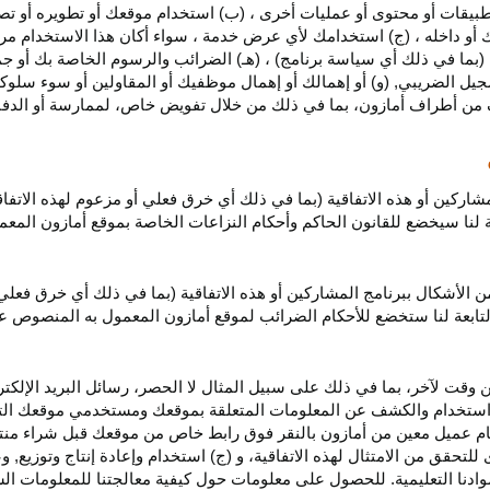
بيقات أو محتوى أو عمليات أخرى ، (ب) استخدام موقعك أو تطويره أو تصميمه
 أو داخله ، (ج) استخدامك لأي عرض خدمة ، سواء أكان هذا الاستخدام مرخص
ية (بما في ذلك أي سياسة برنامج) ، (هـ) الضرائب والرسوم الخاصة بك أو جم
سجيل الضريبي, (و) أو إهمالك أو إهمال موظفيك أو المقاولين أو سوء سلوكهم
ف من أطراف أمازون، بما في ذلك من خلال تفويض خاص، لممارسة أو الدفاع 
مشاركين أو هذه الاتفاقية (بما في ذلك أي خرق فعلي أو مزعوم لهذه الاتفا
تابعة لنا سيخضع للقانون الحاكم وأحكام النزاعات الخاصة بموقع أمازون ال
الأشكال ببرنامج المشاركين أو هذه الاتفاقية (بما في ذلك أي خرق فعلي
التابعة لنا ستخضع
للأحكام الضرائب
لموقع أمازون المعمول به المنصوص ع
 وقت لآخر، بما في ذلك على سبيل المثال لا الحصر، رسائل البريد الإلكتر
يل واستخدام والكشف عن المعلومات المتعلقة بموقعك ومستخدمي موقعك الت
يام عميل معين من أمازون بالنقر فوق رابط خاص من موقعك قبل شراء منت
 للتحقق من الامتثال لهذه الاتفاقية، و (ج) استخدام وإعادة إنتاج وتوزي
دنا التعليمية. للحصول على معلومات حول كيفية معالجتنا للمعلومات ا