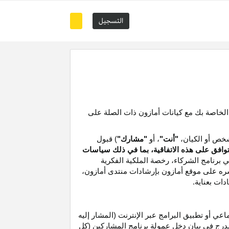
التسجيل
 الخاصة بك مع كيانات أمازون ذات الصلة على
خص أو الكيان،
"أنت"
، أو
"مشارك"
) قبول
توافق على هذه الاتفاقية، بما في ذلك سياسات
ي برنامج الشركاء،
رخصة
الملكية الفكرية
شره على موقع
أمازون
بإرشادات منتدى أمازون،
دات بعناية
.
 أو تطبيق البرامج عبر الإنترنت (المشار إليه
درج في بيان دخل عمولة برنامج المشاركين (كل