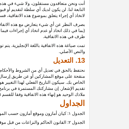
أنت ونحن متعاقدون
مستقلون،
ولا شيء في هذه 
التابعة لنا. لن يكون لديك أي سلطة لتقديم أو قب
لاتخاذ أي إجراء يتعلق بموضوع هذه
الاتفاقية،
فسيت
بصرف النظر عن أي شيء يتعارض مع هذه
الاتفا
(بما في ذلك اتخاذ أو عدم اتخاذ أي إجراءات فيما
طرف في هذه الاتفاقية.
تمت
صياغة
هذه
الاتفاقية
باللغة
الإنجليزية
.
يتم
تو
والنص
الأصلي
.
13. التعديل
نحتفظ بالحق في تعديل أي من الشروط والأحكام ال
منقحة على موقع المشاركين أو عن طريق إرسال إشع
الخاص بك. سيكون التاريخ الفعلي لهذا التغيير هو 
تقديم الإشعار. إن مشاركتك المستمرة في برنامج 
ملاذك الوحيد هو إنهاء هذه الاتفاقية وفقا للقسم ٦.
الجداول
الجدول
۱:
كيان أمازون وموقع أمازون حسب المو
الجدول
۲:
القانون الحاكم والنزاعات من قبل موق