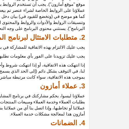
موقع "موقع أمازون"). يجب أن تستخدم الروابط بش
عملاؤنا على الروابط الخاصة لشراء عنصر تم بيعه
كما هو موضح في (وتخضع للقيود في) بيان دخل ع
وتنسيقات الروابط والأدوات والروابط والمحتوى ا
البرنامج"). يستثني محتوى البرنامج على وجه الت
2. متطلبات الامتثال لبرنامج المشاركين
يجب عليك الالتزام بهذه الاتفاقية للمشاركة في
يجب عليك تزويدنا على الفور بأي معلومات نطلبها 
إذا انتهكت هذه
الاتفاقية،
أو إذا انتهكت شروط وأح
لنا، في التوقف بشكل دائم (إلى الحد الذي يسمح 
بموجب هذه
الاتفاقية،
سواء كانت مرتبطة مباشرة ب
3. عملاء أمازون
عملاؤنا
ليسوا،
بحكم مشاركتك في برنامج المشاركي
بطلبات العملاء وخدمة العملاء ومبيعات المنتجات
عملائنا أو تخاطبها، وإذا اتصل بنا أي من عملائن
أمازون هذا لمعالجة مشكلات خدمة العملاء.
4. الضمانات