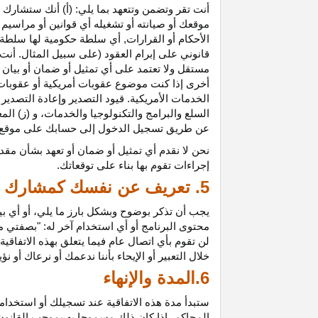
أنت تقر وتضمن وتتعهد بما يلي: (أ) أنك ستشارك ف
موقعك أو صيانته أو تشغيله أي قوانين أو مراسيم أ
الأحكام أو القرارات, أي سلطة حكومية لها سلطة ق
قانوني على إبرام العقود (على سبيل المثال. أنت
مستقل ولا تعتمد على أي تمثيل أو ضمان أو بيا
أخرى إذا كنت موضوع عقوبات أمريكية أو عقوبات
الخدمات الأمريكية. قيود التصدير وإعادة التصدير
السلع والبرامج والتكنولوجيا والخدمات، و (ز) ال
عن طريق تسجيل الدخول إلى حسابك على موقع ش
نحن لا نقدم أي تمثيل أو ضمان أو تعهد بشأن مقد
إجراءات تقوم بها بناء على توقعاتك.
5. تعريف عن نفسك كمشارك
يجب أن تذكر بوضوح وبشكل بارز ما يلي، أو أي ب
محتوى البرنامج أو أي استخدام آخر له: "بصفتي 
لن تقوم بأي اتصال عام فيما يتعلق بهذه الاتفاق
خلال التعبير أو الإيحاء بأننا ندعمك أو نرعاك أو ن
6.المدة والإنهاء
ستبدأ مدة هذه الاتفاقية عند تسجيلك أو استخدامك
المحاكم، إذا كان ذلك مسموحا به بموجب القانون ا