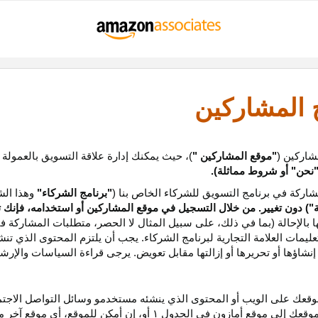
ج المشاركين
شاركين (
"موقع المشاركين "
)، حيث يمكنك إدارة علاقة التسويق بالعمولة
نحن
"
أو شروط مماثلة).
ركة في برنامج التسويق للشركاء الخاص بنا (
"برنامج الشركاء"
وهذا الش
ة
") دون تغيير. من خلال التسجيل في موقع المشاركين أو استخدامه، فإنك 
ا بالإحالة (بما في ذلك، على سبيل المثال لا الحصر، متطلبات المشاركة ف
عليمات
العلامة التجارية لبرنامج الشركاء
.
يجب أن يلتزم المحتوى الذي تن
شاؤها أو تحريرها أو إزالتها مقابل تعويض. يرجى قراءة السياسات والإرشا
عك على الويب أو المحتوى الذي ينشئه مستخدمو وسائل التواصل الاجتماعي
موقعك إلى موقع أمازون في الجدول
۱
أو، إن أمكن
للموقع،
أي موقع آخر م