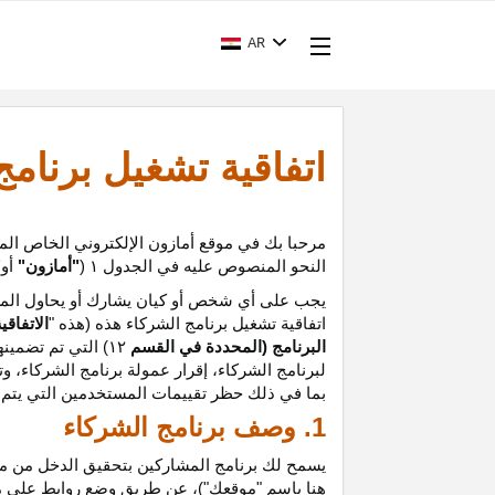
AR
اتفاقية تشغيل برنام
مرحبا بك في موقع أمازون الإلكتروني الخاص الم
النحو المنصوص عليه في الجدول
۱ (
"أمازون"
أو
"
يجب على أي شخص أو كيان يشارك أو يحاول المشا
اتفاقية تشغيل برنامج الشركاء هذه (هذه "
الاتفاقي
البرنامج (المحددة في القسم
۱۲
)
التي تم تضمينه
لبرنامج الشركاء،
إقرار
عمولة برنامج الشركاء، و
ت
بما في ذلك حظر تقييمات المستخدمين التي يتم إن
1. وصف برنامج الشركاء
يسمح لك برنامج المشاركين بتحقيق الدخل من موق
هنا باسم "موقعك")، عن طريق وضع روابط على 