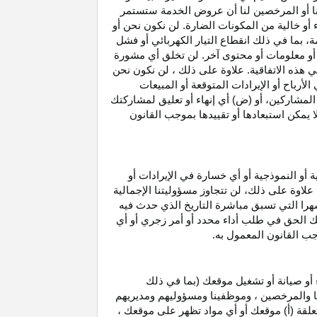
نا أو المرخصين لنا أن عروض الخدمة ستستمر
 أو خالية من المكونات الضارة. لن نكون نحن أو
ة، بما في ذلك انقطاع
التيار الكهربائي أو فشل
أو معلومات أو محتوى آخر. لن تخلق أي مشورة
هذه الاتفاقية. علاوة على
ذلك ،
لن نكون نحن
ي
الأرباح
أو الإيرادات المتوقعة أو المبيعات
المشاركين
، أو (ض) أي إنهاء أو تعليق لمشاركتك
لا يمكن استبعادها أو تقييدها بموجب القانون
ية أو النموذجية أو أي خسارة في
الإيرادات
أو
. علاوة على ذلك، لن تتجاوز مسؤوليتنا الإجمالية
هرا التي تسبق مباشرة التاريخ الذي حدث فيه
ك الحق في طلب أداء محدد أو أمر زجري أو أي
جب القانون المعمول به.
أو صيانة أو تشغيل موقعك (بما في ذلك
لنا والمرخصين ، وموظفينا ومسؤوليهم ومديريهم
علقة (أ) موقعك أو أي مواد تظهر على موقعك ،