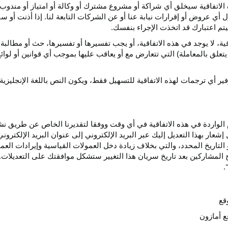
الاتفاقية سيخلق أي
شراكة
أو مشروع مشترك أو وكالة أو امتياز أو مندوب 
ول أي عروض أو إقرارات نيابة عنا أو عن الشركات التابعة لنا. إذا أذنت أ
م اعتبارك قد اتخذت الإجراء بنفسك.
قية،
لا يوجد في هذه
الاتفاقية،
أو يجب تفسيرها أو
تفسيرها،
حث أو مطالبة 
 يتعلق بالمعاملة) التي تتعارض مع أو يعاقب عليها بموجب أي
قوانين
أو لوائ
فير
أي
ترجمات
لهذه
الاتفاقية
للتسهيل
فقط،
ويكون
النص
باللغة
الإنجليزية
واردة في هذه الاتفاقية في أي وقت ووفقا لتقديرنا الخاص عن طريق نشر 
ار بهذا التعديل إليك عبر البريد الإلكتروني إلى عنوان البريد الإلكتر
التاريخ
المحدد،
والتي بخلاف زيادة دخل العمولات القياسية وإيرادات الع
المشاركين بعد تاريخ سريان هذا التغيير ستشكل موافقتك على التعديلات. 
قع
ع أمازون