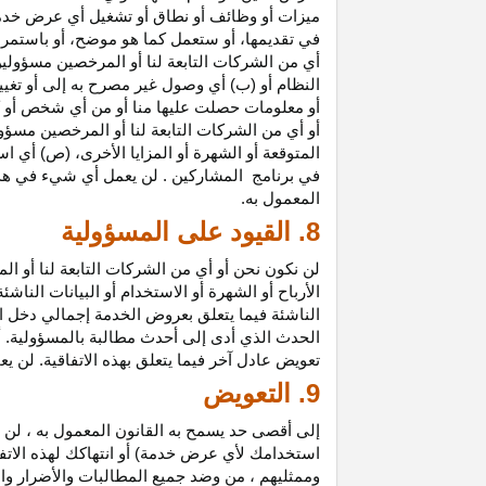
ميزات أو وظائف أو نطاق أو تشغيل أي عرض خدمة
في تقديمها، أو ستعمل كما هو موضح، أو باستمرار 
أي من الشركات التابعة لنا أو المرخصين مسؤولي
النظام أو (ب) أي وصول غير مصرح به إلى أو
تغيي
أو معلومات حصلت عليها منا أو من أي شخص أو 
أو أي من الشركات التابعة لنا أو المرخصين مسؤو
المتوقعة أو الشهرة أو المزايا
الأخرى،
(ص) أي است
في
برنامج المشاركين
. لن يعمل أي شيء في هذ
المعمول به.
8. القيود على المسؤولية
لن نكون نحن أو أي من الشركات التابعة لنا أو 
الأرباح أو الشهرة أو الاستخدام أو البيانات الناش
الناشئة فيما يتعلق بعروض الخدمة إجمالي دخل ا
الحدث الذي أدى إلى أحدث مطالبة بالمسؤولية. 
تعويض عادل آخر فيما يتعلق بهذه الاتفاقية. لن ي
9. التعويض
إلى أقصى حد يسمح به القانون المعمول به ، لن 
استخدامك لأي عرض خدمة) أو انتهاكك لهذه الاتفا
وممثليهم ، من وضد جميع المطالبات والأضرار وال