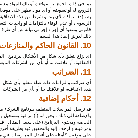
بما في ذلك الجمع بين موقعك أو تلك المواد مع تط
الترويج له أو تسويقه أو أي مواد تظهر على موقعك
به ، (د) انتهاكك لأي بند أو شرط من هذه الاتفاق
الرسوم ، أو عدم الوفاء بالتزامات أو واجبات الت
قانوني وتنفيذ أي إجراء إجرائي نيابة عن أي طر
ذلك لغرض إنفاذ هذا القسم.
10. القانون الحاكم والمنازعات
أي نزاع يتعلق بأي شكل من الأشكال ببرنامج ا ال
الاتفاقية، أو علاقتك بنا أو بأي من الشركات ال
11. الضرائب
أي ضرائب والتزامات ذات صلة تتعلق بأي شكل من 
هذه الاتفاقية، أو علاقتك بنا أو بأي من الشركات 
12. أحكام إضافية
قد نرسل المراسلات المتعلقة ببرنامج الشركاء من
بالإضافة إلى ذلك ، يجوز لنا (أ) مراقبة وتسج
الخاصة ومحتوى البرنامج (على سبيل المثال ، ق
ومراقبته والزحف إليه والتحقيق فيه بطريقة أخرى
على موقعك كأمثلة على أفضل الممارسات في موا