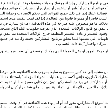
ي برنامج المشاركين وإنشاء موقعك وصيانته وتشغيله وفقا لهذه الاتفاقية 
و قواعد أو لوائح أو أوامر أو تراخيص أو تصاريح أو إرشادات أو قواعد ممارسة
ضائية عليك (بما في ذلك جميع القواعد التي تحكم الاتصالات وحماية البيا
 لست قاصرا أو ممنوعا قانونا من التعاقد)، (د) لقد قمت بتقييم مدى است
ن بخلاف ما هو منصوص عليه صراحة في هذه الاتفاقية، (هـ) لن تشارك في
 تتفق مع قانون الولايات المتحدة الذي تفرضه حكومات البلد الذي تستخ
 وقيود التصدير وإعادة التصدير المطبقة خارج الولايات المتحدة بما يتفق م
معلومات التي تقدمها فيما يتعلق ببرنامج المشاركين دقيقة وكاملة في جمي
ركاه واختيار "إعدادات الحساب".
ار حركة المرور أو دخل العمولة الذي يمكنك توقعه في أي وقت فيما يتعلق
يان مشابه إلى حد كبير مسموح به سابقا بموجب هذه الاتفاقية، على موقع
مشارك لأمازون، فإنني أكسب من عمليات الشراء المؤهلة." باستثناء هذا 
ية أو مشاركتك في برنامج المشاركين دون إذن كتابي مسبق منا. لن تقوم بت
ؤيدك)، أو التعبير أو الإيحاء بأي انتماء بيننا وبينك أو أي شخص أو كيان آخر 
 لموقع المشاركين. يجوز لك أو لنا إنهاء هذه الاتفاقية في أي وقت، بسبب
لمعمول به)، من خلال إعطاء الطرف الآخر إشعارا كتابيا بالإنهاء بشرط أن ي