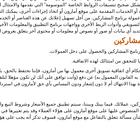
كل صحيح تنسيقات الروابط الخاصة "الموسومة" التي نقدمها والامتثال لهذ
 أو الخدمات المقدمة على موقع أمازون أو اتخاذ إجراءات
أخرى،
يمكنك ال
مولة برنامج المشاركين. من أجل تسهيل إعلانك عن هذه العناصر أو
الخدم
لتسويقي وأدوات الربط الأخرى وواجهات برنامج التطبيق والمعلومات الأخر
حديد أي
بيانات
أو صور أو نصوص أو معلومات أو محتوى آخر يتعلق بعروض ال
 برنامج المشاركين والحصول على دخل العمولات.
للتحقق من امتثالك لهذه الاتفاقية.
كام أي اتفاقية تسويق أخرى معمول بها من أمازون، فإننا نحتفظ بالحق، ب
به القانون المعمول به) عن دفع (وأنت توافق على أنك لن تكون مؤهلا لتل
هذا الانتهاك أم لا دون إشعار ودون المساس بأي حق لأمازون في استرداد ا
ن، عملائك. فيما بينك وبيننا، سيتم تطبيق جميع الأسعار وشروط البيع وا
 المنصوص عليها على موقع أمازون على هؤلاء العملاء وقد يتم تغييرها في
ا بشأن مسألة تتعلق بالتفاعل مع موقع أمازون، فسوف تذكر أنه يجب على هؤل