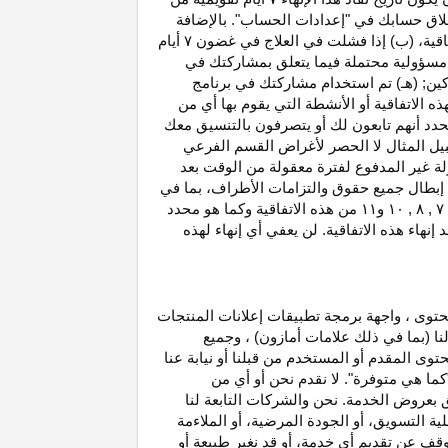
غلاق حسابك في "إعدادات الحساب". بالإضافة
اتفاقية، (ب) إذا فشلت في العلاج في غضون
۷
أيام
أو مسؤولية محتملة فيما يتعلق بمشاركتك في
كين; (هـ) تم استخدام مشاركتك في برنامج
ه الاتفاقية أو الأنشطة التي يقوم بها أي من
نحدد أنهم تابعون لك أو يتصرفون بالتنسيق معك
بيل المثال لا الحصر لأغراض القسم الفرعي
 بدخل العمولة غير المدفوع لفترة معقولة من الوقت بعد
بطال جميع حقوق والتزامات
الأطراف،
بما في
۷ ,
۸ ,
۱۰
و
۱۱
من هذه الاتفاقية وكما هو محدد
هاء هذه الاتفاقية. لن يعفي أي إنهاء لهذه
حتوى ، واجهة برمجة تطبيقات إعلانات المنتجات
لنا (بما في ذلك علامات أمازون) ، وجميع
وى المقدم أو المستخدم من قبلنا أو نيابة عنا
كما هي متوفرة". لا نقدم نحن أو أي من
لق بعروض الخدمة. نحن والشركات التابعة لنا
 التسويق، أو الجودة المرضية، أو الملاءمة
توقف عن تقديم أي خدمة، أو قد نغير
طبيعة
أو