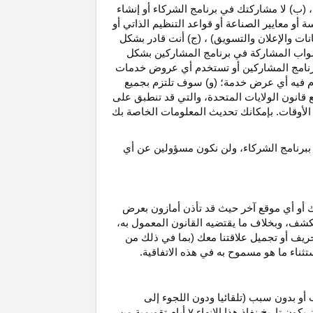
، (ب) لا مشاركتك في برنامج الشركاء أو إنشاء
 أو معايير الصناعة أو قواعد التنظيم الذاتي أو
نات والإعلان والتسويق) ، (ج) أنت قادر بشكل
صواب
المشاركة في برنامج المشاركين بشكل
 برنامج المشاركين أو تستخدم أي عروض خدمات
دم فيه أي عرض خدمة؛ (و) سوف تلتزم بجميع
ع قانون الولايات المتحدة، والتي قد تنطبق على
ع الأوقات. بإمكانك تحديث المعلومات الخاصة بك
 ببرنامج الشركاء، ولن نكون مسؤولين عن أي
ك أو أي موقع آخر حيث قد تأذن أمازون بعرض
الكشف، وبخلاف ما يقتضيه القانون المعمول
به،
حريف أو تجميل علاقتنا معك (بما في ذلك من
باستثناء ما هو مسموح به في هذه الاتفاقية.
 أو بدون سبب (تلقائيا ودون اللجوء إلى
كون تاريخ نفاذ هذا الإنهاء
۷
أيام تقويمية من