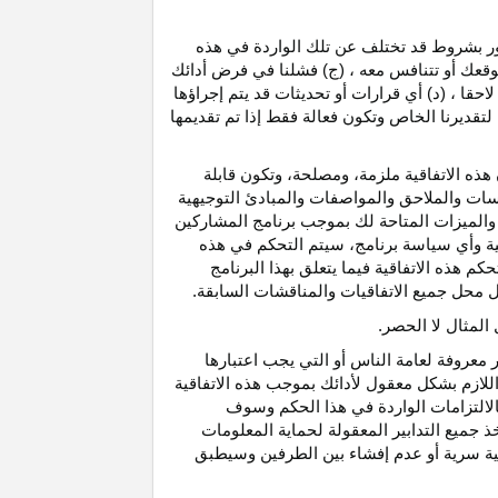
رور بشروط قد تختلف عن تلك الواردة في هذه
موقعك أو تتنافس معه ، (ج) فشلنا في فرض أدائك
حقا ، (د) أي قرارات أو تحديثات قد يتم إجراؤها
 لتقديرنا الخاص وتكون فعالة فقط إذا تم تقديمها
هذه الاتفاقية ملزمة، ومصلحة، وتكون قابلة
اسات والملاحق والمواصفات والمبادئ التوجيهية
 والميزات المتاحة لك بموجب برنامج المشاركين
ية وأي سياسة برنامج، سيتم التحكم في هذه
م هذه الاتفاقية فيما يتعلق بهذا البرنامج
تحل محل جميع الاتفاقيات والمناقشات السابقة.
لمثال لا الحصر.
ر معروفة لعامة الناس أو التي يجب اعتبارها
لازم بشكل معقول لأدائك بموجب هذه الاتفاقية
لالتزامات الواردة في هذا الحكم وسوف
 جميع التدابير المعقولة لحماية المعلومات
قية سرية أو عدم إفشاء بين الطرفين وسيطبق