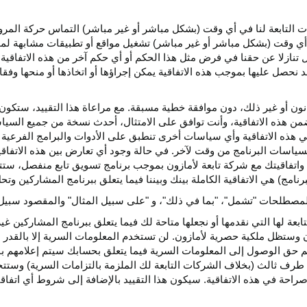
كات التابعة لنا في أي وقت (بشكل مباشر أو غير مباشر) التماس حركة الم
 في أي وقت (بشكل مباشر أو غير مباشر) تشغيل مواقع أو تطبيقات مشابهة ل
تنازلا عن حقنا في فرض مثل هذا الحكم أو أي حكم آخر من هذه الاتفاقية لا
 نحصل عليها بموجب هذه الاتفاقية يمكن إجراؤها أو اتخاذها أو منحها وفقا
انون أو غير ذلك، دون موافقة خطية مسبقة. مع مراعاة هذا التقييد، ستكون 
ضمن هذه الاتفاقية، وأنت توافق على الامتثال، أحدث نسخة من جميع السي
 في هذه الاتفاقية وأي سياسات أخرى تنطبق على الأدوات والبرامج الفرعية
لسياسات البرنامج من وقت لآخر. في حالة وجود أي تعارض بين هذه الاتفاق
ة واتفاقيتك مع شركة تابعة لأمازون بموجب برنامج تسويق تابع منفصل، ستتحك
نامج) هي الاتفاقية الكاملة بينك وبيننا فيما يتعلق ببرنامج المشاركين و
لمصطلحات "تشمل"، "بما في ذلك"، و "على سبيل المثال" والمقصود سبيل ا
بعة لها التي نقدمها أو نجعلها متاحة لك فيما يتعلق ببرنامج المشاركين غي
تظل ملكية حصرية لأمازون. لن تستخدم المعلومات السرية إلا بالقدر ال
م حق الوصول إلى المعلومات السرية فيما يتعلق بحسابك سيتم إعلامهم با
طرف ثالث (بخلاف الشركات التابعة لك الملزمة بالتزامات السرية) وستتخذ
راحة في هذه الاتفاقية. سيكون هذا التقييد بالإضافة إلى شروط أي اتفا