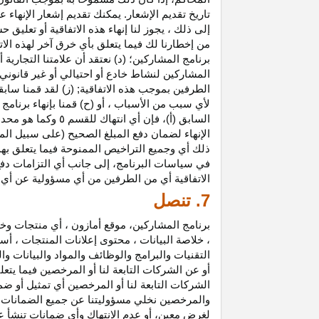
تاريخ تقديم الإشعار. يمكنك تقديم إشعار الإنه
إلى ذلك ، يجوز لنا إنهاء هذه الاتفاقية أو تعلي
من إخطارنا لك فيما يتعلق بأي خرق آخر لهذه الات
برنامج المشاركين؛ (د) نعتقد أن علامتنا التجار
المشاركين لنشاط خادع أو احتيالي أو غير قانوني ؛
الطرفين بموجب هذه الاتفاقية; (ز) لقد قمنا سابق
لأي سبب من الأسباب ، أو (ح) قمنا بإنهاء برنا
السابق (أ)، فإن 
الإنهاء لضمان دفع المبلغ الصحيح (على سبيل المث
ذلك أي وجميع التراخيص الممنوحة فيما يتعلق به
في سياسات البرنامج، إلى جانب أي التزامات د
الاتفاقية أي من الطرفين من أي مسؤولية عن أي 
7. تنصل
برنامج المشاركين، موقع أمازون ، أي منتجات وخ
، خلاصة البيانات ، محتوى إعلانات المنتجات ، أس
التقنيات والبرامج والوظائف والمواد والبيانات و
أو عن الشركات التابعة لنا أو المرخصين فيما يتع
الشركات التابعة لنا أو المرخصين أي تمثيل أو ض
والمرخصين نخلي مسؤوليتنا عن جميع الضمانات فيم
لغرض معين، أو عدم الانتهاك وأي ضمانات تنشأ عن 