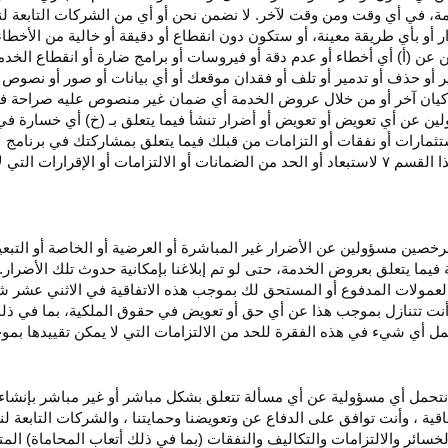
، في أي وقت ومن وقت لآخر. لا نضمن نحن أو أي من الشركات التابعة ل
أو بأي طريقة معينة، أو ستكون دون انقطاع أو دقيقة أو خالية من الأخطاء
ن عن (أ) أي أخطاء أو عدم
دقة
أو فيروسات أو برامج ضارة أو انقطاع الخدم
ر
أو حذف أو تدمير أو تلف أو فقدان
موقعك
أو أي بيانات أو صور أو نصوص 
كيان آخر أو من خلال عروض الخدمة أي ضمان غير منصوص عليه صراحة في 
لين عن أي تعويض أو تعويض أو أضرار تنشأ فيما يتعلق بـ (خ) أي خسارة ف
ثمارات أو نفقات أو التزامات من قبلك فيما يتعلق بمشاركتك في
برنامج 
ا القسم
۷
لاستبعاد أو الحد من الضمانات أو الالتزامات أو الإقرارات التي 
المرخصين مسؤولين عن الأضرار غير
المباشرة
أو العرضية أو الخاصة أو التبع
ئة فيما يتعلق بعروض الخدمة، حتى لو تم إبلاغنا بإمكانية حدوث تلك الأضرار
لعمولات المدفوع أو المستحق لك بموجب هذه الاتفاقية في الاثني عشر ش
أنت تتنازل بموجب هذا عن أي حق أو تعويض في حقوق الملكية، بما في ذل
عمل أي شيء في هذه الفقرة للحد من الالتزامات التي لا يمكن تقييدها بمو
نتحمل أي مسؤولية عن أي مسألة تتعلق بشكل مباشر أو غير مباشر بإنشاء 
قية ، وأنت توافق على الدفاع عن وتعويضنا وحمايتنا ، والشركات التابعة 
خسائر والالتزامات والتكاليف والنفقات (بما في ذلك أتعاب المحاماة) المت