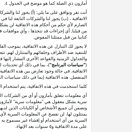
أمازون ذي الصلة كما هو موضح في الجدول ٤.
أنت تقر وتوافق على ما يلي: (أ) يجوز لنا والشر
الاتفاقية ، (ب) يجوز لنا والشركات التابعة لنا
الصارم لأي حكم من أحكام هذه الاتفاقية لن يشكل 
من قبلنا, أي إجراءات قد نتخذها ، وأي موافقات قد
كتابيا من قبل ممثلنا المفوض.
لا يجوز لك التنازل عن هذه الاتفاقية، بموجب الق
للتنفيذ ضد الأطراف وخلفائهم والمتنازل لهم. تت
والجداول الزمنية والقواعد الأخرى المشار إليها
(
"سياسات البرنامج"
)، بما في ذلك أي تحديثات 
الاتفاقية. في حالة وجود تعارض بين هذه الاتفاقي
المنفصل. هذه الاتفاقية (بما في ذلك سياسات البر
كلما استخدمت في هذه الاتفاقية، يتم استخدام ا
أي معلومات تتعلق بأمازون أو أي من الشركات التا
سرية بشكل معقول هي "معلومات سرية" لأمازون وس
وتضمن أن جميع الأشخاص أو الكيانات الذين لديه
يمتثلون لها. لن تفصح عن المعلومات السرية لأي 
السرية من أي استخدام أو إفشاء غير مسموح به ص
على مدة الاتفاقية و٥ سنوات بعد الإنهاء.