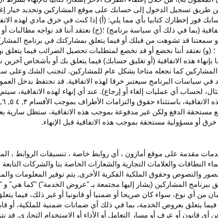
اء عن طريق تسجيل الدخول إلى حسابك على موقع المشاركين وتحديد خيار إ
ق حسابك فور إخطارك كتابيا بأي مما يلي: (أ) إذا كنت في خرق مادي لهذه ال
فاقية (بما في ذلك أي سياسة برنامج) ؛(ج) نعتقد أننا قد نواجه مطالبات 
ية أو سمعتنا قد تشوهت من قبلك أو فيما يتعلق بمشاركتك في برنامج المشار
 (و) نعتقد أننا نخضع أو قد نخضع لمتطلبات تحصيل الضرائب فيما يتعلق بهذ
ا بإنهاء هذه الاتفاقية (أو تغليق حسابك) فيما يتعلق بك أو بأشخاص آخرين 
مج المشاركين كما نجعله متاحا بشكل عام للمشاركين. لتجنب الشك وعلى س
أي انتهاك للقسم ٥ وكما هو محدد في سياسات البرنامج سيعتبر خرقا لهذه الاتفاقية. قد نحتفظ
ال، لحساب أي عمليات إلغاء أو إرجاع). عند أي إنهاء لهذه
الاتفاقية،
سيتم إ
ذه
الاتفاقية،
باستثناء حقوق والتزامات الأطراف بموجب الأقسام
۳
, ٤ ٥, ٦,
فع مستحقة
الدفع
ولكن غير مدفوعة بموجب هذه الاتفاقية، ستظل سارية بعد إن
خرق أو مسؤولية مستحقة بموجب هذه الاتفاقية قبل الإنهاء.
دمات مقدمة على موقع أمازون ، أي روابط خاصة ، تنسيقات الروابط ، الم
ماء النطاقات والعلامات التجارية والشعارات الخاصة بنا والشركات التابعة 
الصور والنصوص وحقوق الملكية الفكرية الأخرى, يتم توفير المعلومات والمحت
لق ببرنامج المشاركين (يشار إليها مجتمعة بـ "عروض الخدمة") "كما هي" و "
مان من أي نوع، سواء كان
صريحا
أو ضمنيا أو قانونيا أو غير ذلك، فيما يتع
ا يتعلق بعروض الخدمة، بما في ذلك أي ضمانات ضمنية للملكية، أو قابلية
أي قانون أو عرف أو مسار التعامل أو الأداء أو الاستخدام التجاري. قد ن