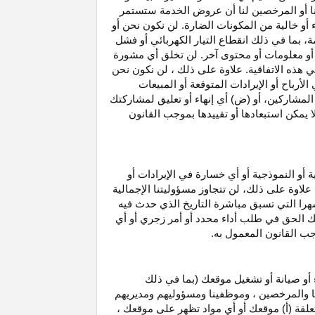
نا أو المرخصين لنا أن عروض الخدمة ستستمر
 أو خالية من المكونات الضارة. لن نكون نحن أو
ة، بما في ذلك انقطاع
التيار الكهربائي أو فشل
أو معلومات أو محتوى آخر. لن تخلق أي مشورة
هذه الاتفاقية. علاوة على
ذلك ،
لن نكون نحن
ي
الأرباح
أو الإيرادات المتوقعة أو المبيعات
المشاركين
، أو (ض) أي إنهاء أو تعليق لمشاركتك
لا يمكن استبعادها أو تقييدها بموجب القانون
ية أو النموذجية أو أي خسارة في
الإيرادات
أو
. علاوة على ذلك، لن تتجاوز مسؤوليتنا الإجمالية
هرا التي تسبق مباشرة التاريخ الذي حدث فيه
ك الحق في طلب أداء محدد أو أمر زجري أو أي
جب القانون المعمول به.
أو صيانة أو تشغيل موقعك (بما في ذلك
لنا والمرخصين ، وموظفينا ومسؤوليهم ومديريهم
علقة (أ) موقعك أو أي مواد تظهر على موقعك ،