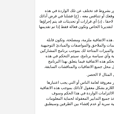
رور بشروط قد تختلف عن تلك الواردة في هذه
موقعك أو تتنافس معه ، (ج) فشلنا في فرض أدائك
حقا ، (د) أي قرارات أو تحديثات قد يتم إجراؤها
 لتقديرنا الخاص وتكون فعالة فقط إذا تم تقديمها
هذه الاتفاقية ملزمة، ومصلحة، وتكون قابلة
اسات والملاحق والمواصفات والمبادئ التوجيهية
 والميزات المتاحة لك بموجب برنامج المشاركين
ية وأي سياسة برنامج، سيتم التحكم في هذه
م هذه الاتفاقية فيما يتعلق بهذا البرنامج
تحل محل جميع الاتفاقيات والمناقشات السابقة.
لمثال لا الحصر.
ر معروفة لعامة الناس أو التي يجب اعتبارها
لازم بشكل معقول لأدائك بموجب هذه الاتفاقية
لالتزامات الواردة في هذا الحكم وسوف
 جميع التدابير المعقولة لحماية المعلومات
قية سرية أو عدم إفشاء بين الطرفين وسيطبق