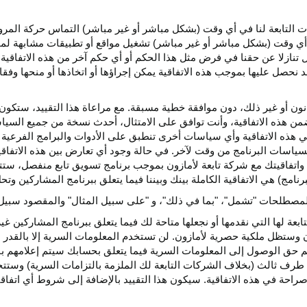
كات التابعة لنا في أي وقت (بشكل مباشر أو غير مباشر) التماس حركة الم
 في أي وقت (بشكل مباشر أو غير مباشر) تشغيل مواقع أو تطبيقات مشابهة ل
تنازلا عن حقنا في فرض مثل هذا الحكم أو أي حكم آخر من هذه الاتفاقية لا
 نحصل عليها بموجب هذه الاتفاقية يمكن إجراؤها أو اتخاذها أو منحها وفقا
انون أو غير ذلك، دون موافقة خطية مسبقة. مع مراعاة هذا التقييد، ستكون 
ضمن هذه الاتفاقية، وأنت توافق على الامتثال، أحدث نسخة من جميع السي
 في هذه الاتفاقية وأي سياسات أخرى تنطبق على الأدوات والبرامج الفرعية
لسياسات البرنامج من وقت لآخر. في حالة وجود أي تعارض بين هذه الاتفاق
ة واتفاقيتك مع شركة تابعة لأمازون بموجب برنامج تسويق تابع منفصل، ستتحك
نامج) هي الاتفاقية الكاملة بينك وبيننا فيما يتعلق ببرنامج المشاركين و
لمصطلحات "تشمل"، "بما في ذلك"، و "على سبيل المثال" والمقصود سبيل ا
بعة لها التي نقدمها أو نجعلها متاحة لك فيما يتعلق ببرنامج المشاركين غي
تظل ملكية حصرية لأمازون. لن تستخدم المعلومات السرية إلا بالقدر ال
م حق الوصول إلى المعلومات السرية فيما يتعلق بحسابك سيتم إعلامهم با
طرف ثالث (بخلاف الشركات التابعة لك الملزمة بالتزامات السرية) وستتخذ
راحة في هذه الاتفاقية. سيكون هذا التقييد بالإضافة إلى شروط أي اتفا