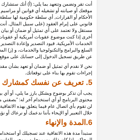
أنت تقر وتضمن وتتعهد بما يلي: (أ) أنك ستشارك ف
موقعك أو صيانته أو تشغيله أي قوانين أو مراسيم أ
الأحكام أو القرارات, أي سلطة حكومية لها سلطة ق
قانوني على إبرام العقود (على سبيل المثال. أنت
مستقل ولا تعتمد على أي تمثيل أو ضمان أو بيا
أخرى إذا كنت موضوع عقوبات أمريكية أو عقوبات
الخدمات الأمريكية. قيود التصدير وإعادة التصدير
السلع والبرامج والتكنولوجيا والخدمات، و (ز) ال
عن طريق تسجيل الدخول إلى حسابك على موقع ش
نحن لا نقدم أي تمثيل أو ضمان أو تعهد بشأن مقد
إجراءات تقوم بها بناء على توقعاتك.
5. تعريف عن نفسك كمشارك
يجب أن تذكر بوضوح وبشكل بارز ما يلي، أو أي ب
محتوى البرنامج أو أي استخدام آخر له: "بصفتي 
لن تقوم بأي اتصال عام فيما يتعلق بهذه الاتفاق
خلال التعبير أو الإيحاء بأننا ندعمك أو نرعاك أو ن
6.المدة والإنهاء
ستبدأ مدة هذه الاتفاقية عند تسجيلك أو استخدامك
المحاكم، إذا كان ذلك مسموحا به بموجب القانون ا