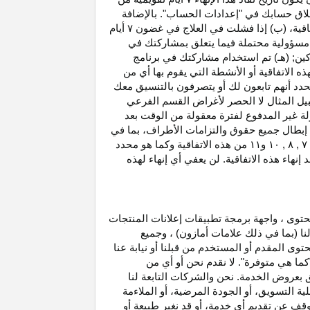
غلاق حسابك في "إعدادات الحساب". بالإضافة
اتفاقية، (ب) إذا فشلت في العلاج في غضون
۷
أيام
أو مسؤولية محتملة فيما يتعلق بمشاركتك في
كين; (هـ) تم استخدام مشاركتك في برنامج
ه الاتفاقية أو الأنشطة التي يقوم بها أي من
نحدد أنهم تابعون لك أو يتصرفون بالتنسيق معك
بيل المثال لا الحصر لأغراض القسم الفرعي
 بدخل العمولة غير المدفوع لفترة معقولة من الوقت بعد
بطال جميع حقوق والتزامات
الأطراف،
بما في
۷ ,
۸ ,
۱۰
و
۱۱
من هذه الاتفاقية وكما هو محدد
هاء هذه الاتفاقية. لن يعفي أي إنهاء لهذه
حتوى ، واجهة برمجة تطبيقات إعلانات المنتجات
لنا (بما في ذلك علامات أمازون) ، وجميع
وى المقدم أو المستخدم من قبلنا أو نيابة عنا
كما هي متوفرة". لا نقدم نحن أو أي من
لق بعروض الخدمة. نحن والشركات التابعة لنا
 التسويق، أو الجودة المرضية، أو الملاءمة
توقف عن تقديم أي خدمة، أو قد نغير
طبيعة
أو