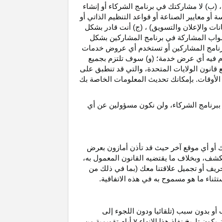
، (ب) لا مشاركتك في برنامج الشركاء أو إنشاء
 أو معايير الصناعة أو قواعد التنظيم الذاتي أو
نات والإعلان والتسويق) ، (ج) أنت قادر بشكل
صواب
المشاركة في برنامج المشاركين بشكل
 برنامج المشاركين أو تستخدم أي عروض خدمات
دم فيه أي عرض خدمة؛ (و) سوف تلتزم بجميع
ع قانون الولايات المتحدة، والتي قد تنطبق على
ع الأوقات. بإمكانك تحديث المعلومات الخاصة بك
 ببرنامج الشركاء، ولن نكون مسؤولين عن أي
ك أو أي موقع آخر حيث قد تأذن أمازون بعرض
الكشف، وبخلاف ما يقتضيه القانون المعمول
به،
حريف أو تجميل علاقتنا معك (بما في ذلك من
باستثناء ما هو مسموح به في هذه الاتفاقية.
 أو بدون سبب (تلقائيا ودون اللجوء إلى
كون تاريخ نفاذ هذا الإنهاء
۷
أيام تقويمية من