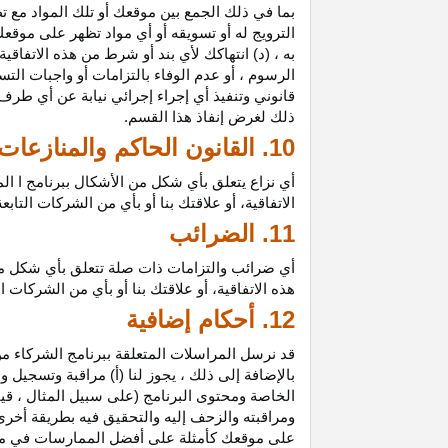
بما في ذلك الجمع بين موقعك أو تلك المواد مع تط
الترويج له أو تسويقه أو أي مواد تظهر على موقعك
به ، (د) انتهاكك لأي بند أو شرط من هذه الاتفاق
الرسوم ، أو عدم الوفاء بالتزامات أو واجبات الت
قانوني وتنفيذ أي إجراء إجرائي نيابة عن أي طر
ذلك لغرض إنفاذ هذا القسم.
10. القانون الحاكم والمنازعات
أي نزاع يتعلق بأي شكل من الأشكال ببرنامج ا ال
الاتفاقية، أو علاقتك بنا أو بأي من الشركات ال
11. الضرائب
أي ضرائب والتزامات ذات صلة تتعلق بأي شكل من 
هذه الاتفاقية، أو علاقتك بنا أو بأي من الشركات 
12. أحكام إضافية
قد نرسل المراسلات المتعلقة ببرنامج الشركاء من
بالإضافة إلى ذلك ، يجوز لنا (أ) مراقبة وتسج
الخاصة ومحتوى البرنامج (على سبيل المثال ، ق
ومراقبته والزحف إليه والتحقيق فيه بطريقة أخرى
على موقعك كأمثلة على أفضل الممارسات في موا