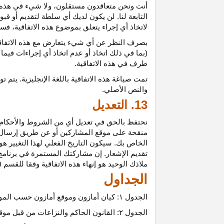
أنت ونحن متعاقدون
مستقلون،
ولا شيء في هذه 
التابعة لنا. لن يكون لديك أي سلطة لتقديم أو قب
لاتخاذ أي إجراء يتعلق بموضوع هذه
الاتفاقية،
فسيت
بصرف النظر عن أي شيء يتعارض مع هذه
الاتفا
(بما في ذلك اتخاذ أو عدم اتخاذ أي إجراءات فيما
طرف في هذه الاتفاقية.
تمت
صياغة
هذه
الاتفاقية
باللغة
الإنجليزية
.
يتم
تو
والنص
الأصلي
.
13. التعديل
نحتفظ بالحق في تعديل أي من الشروط والأحكام ال
منقحة على موقع المشاركين أو عن طريق إرسال إشع
الخاص بك. سيكون التاريخ الفعلي لهذا التغيير هو 
تقديم الإشعار. إن مشاركتك المستمرة في برنامج 
ملاذك الوحيد هو إنهاء هذه الاتفاقية وفقا للقسم ٦.
الجداول
الجدول
۱:
كيان أمازون وموقع أمازون حسب المو
الجدول
۲:
القانون الحاكم والنزاعات من قبل موق