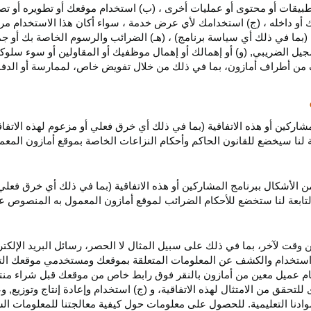
بيقات أو محتوى أو عمليات أخرى ، (ب) استخدام موقعك أو تطويره أو تصميمه
 أو داخله ، (ج) استخدامك لأي عرض خدمة ، سواء أكان هذا الاستخدام مرخص
ية (بما في ذلك أي سياسة برنامج) ، (هـ) الضرائب والرسوم الخاصة بك أو جم
سجيل الضريبي, (و) أو إهمالك أو إهمال موظفيك أو المقاولين أو سوء سلوكهم
ف من أطراف أمازون، بما في ذلك من خلال تفويض خاص، لممارسة أو الدفاع 
مشاركين أو هذه الاتفاقية (بما في ذلك أي خرق فعلي أو مزعوم لهذه الاتفا
تابعة لنا سيخضع للقانون الحاكم وأحكام النزاعات الخاصة بموقع أمازون ال
الأشكال ببرنامج المشاركين أو هذه الاتفاقية (بما في ذلك أي خرق فعلي
التابعة لنا ستخضع
للأحكام الضرائب
لموقع أمازون المعمول به المنصوص ع
 وقت لآخر، بما في ذلك على سبيل المثال لا الحصر، رسائل البريد الإلكتر
يل واستخدام والكشف عن المعلومات المتعلقة بموقعك ومستخدمي موقعك الت
يام عميل معين من أمازون بالنقر فوق رابط خاص من موقعك قبل شراء منت
 للتحقق من الامتثال لهذه الاتفاقية، و (ج) استخدام وإعادة إنتاج وتوزي
دنا التعليمية. للحصول على معلومات حول كيفية معالجتنا للمعلومات ا