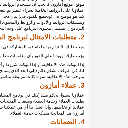
موقع "موقع أمازون"). يجب أن تستخدم الروابط بش
عملاؤنا على الروابط الخاصة لشراء عنصر تم بيعه
كما هو موضح في (وتخضع للقيود في) بيان دخل ع
وتنسيقات الروابط والأدوات والروابط والمحتوى ا
البرنامج"). يستثني محتوى البرنامج على وجه الت
2. متطلبات الامتثال لبرنامج المشاركين
يجب عليك الالتزام بهذه الاتفاقية للمشاركة في
يجب عليك تزويدنا على الفور بأي معلومات نطلبها 
إذا انتهكت هذه
الاتفاقية،
أو إذا انتهكت شروط وأح
لنا، في التوقف بشكل دائم (إلى الحد الذي يسمح 
بموجب هذه
الاتفاقية،
سواء كانت مرتبطة مباشرة ب
3. عملاء أمازون
عملاؤنا
ليسوا،
بحكم مشاركتك في برنامج المشاركي
بطلبات العملاء وخدمة العملاء ومبيعات المنتجات
عملائنا أو تخاطبها، وإذا اتصل بنا أي من عملائن
أمازون هذا لمعالجة مشكلات خدمة العملاء.
4. الضمانات