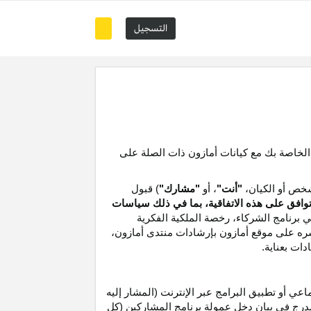
التسجيل
 الخاصة بك مع كيانات أمازون ذات الصلة على
خص أو الكيان،
"أنت"
، أو
"مشارك"
) قبول
توافق على هذه الاتفاقية، بما في ذلك سياسات
ي برنامج الشركاء،
رخصة
الملكية الفكرية
شره على موقع
أمازون
بإرشادات منتدى أمازون،
دات بعناية
.
 أو تطبيق البرامج عبر الإنترنت (المشار إليه
درج في بيان دخل عمولة برنامج المشاركين (كل