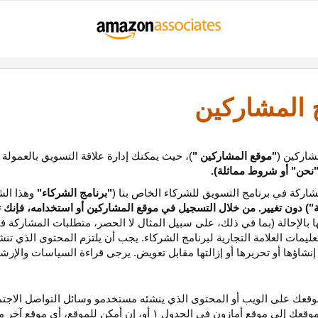
ج المشاركين
شاركين (
"موقع المشاركين "
)، حيث يمكنك إدارة علاقة التسويق بالعمولة
نحن
"
أو شروط مماثلة).
ركة في برنامج التسويق للشركاء الخاص بنا (
"برنامج الشركاء"
وهذا الش
ة
") دون تغيير. من خلال التسجيل في موقع المشاركين أو استخدامه، فإنك 
ا بالإحالة (بما في ذلك، على سبيل المثال لا الحصر، متطلبات المشاركة ف
عليمات
العلامة التجارية لبرنامج الشركاء
.
يجب أن يلتزم المحتوى الذي تن
شاؤها أو تحريرها أو إزالتها مقابل تعويض. يرجى قراءة السياسات والإرشا
عك على الويب أو المحتوى الذي ينشئه مستخدمو وسائل التواصل الاجتماعي
موقعك إلى موقع أمازون في الجدول
۱
أو، إن أمكن
للموقع،
أي موقع آخر م