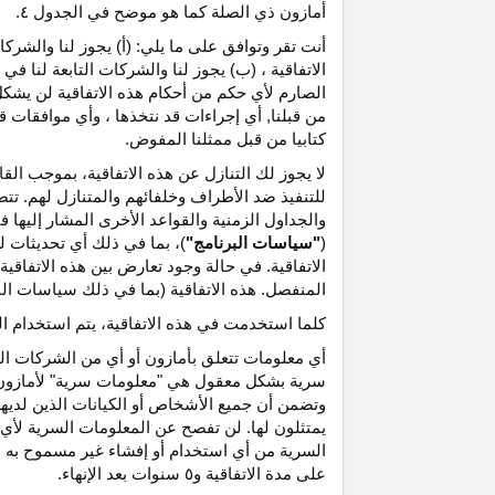
أمازون ذي الصلة كما هو موضح في الجدول ٤.
أنت تقر وتوافق على ما يلي: (أ) يجوز لنا والشر
الاتفاقية ، (ب) يجوز لنا والشركات التابعة لنا
الصارم لأي حكم من أحكام هذه الاتفاقية لن يشكل 
من قبلنا, أي إجراءات قد نتخذها ، وأي موافقات قد
كتابيا من قبل ممثلنا المفوض.
لا يجوز لك التنازل عن هذه الاتفاقية، بموجب الق
للتنفيذ ضد الأطراف وخلفائهم والمتنازل لهم. تت
والجداول الزمنية والقواعد الأخرى المشار إليها
(
"سياسات البرنامج"
)، بما في ذلك أي تحديثات 
الاتفاقية. في حالة وجود تعارض بين هذه الاتفاقي
المنفصل. هذه الاتفاقية (بما في ذلك سياسات البر
كلما استخدمت في هذه الاتفاقية، يتم استخدام ا
أي معلومات تتعلق بأمازون أو أي من الشركات التا
سرية بشكل معقول هي "معلومات سرية" لأمازون وس
وتضمن أن جميع الأشخاص أو الكيانات الذين لديه
يمتثلون لها. لن تفصح عن المعلومات السرية لأي 
السرية من أي استخدام أو إفشاء غير مسموح به ص
على مدة الاتفاقية و٥ سنوات بعد الإنهاء.