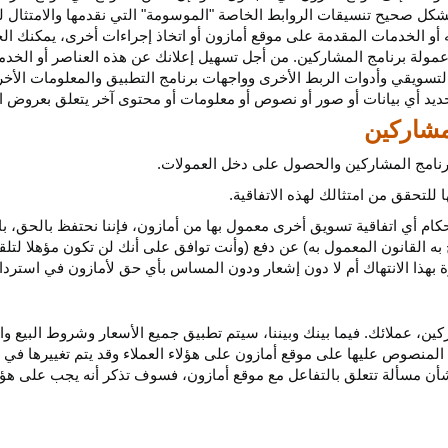
كل صحيح تنسيقات الروابط الخاصة "الموسومة" التي نقدمها والامتثال لهذ
 أو الخدمات المقدمة على موقع أمازون أو اتخاذ إجراءات
أخرى،
يمكنك ال
مولة برنامج المشاركين. من أجل تسهيل إعلانك عن هذه العناصر أو
الخدم
لتسويقي وأدوات الربط الأخرى وواجهات برنامج التطبيق والمعلومات الأخر
حديد أي
بيانات
أو صور أو نصوص أو معلومات أو محتوى آخر يتعلق بعروض ال
 برنامج المشاركين والحصول على دخل العمولات.
للتحقق من امتثالك لهذه الاتفاقية.
كام أي اتفاقية تسويق أخرى معمول بها من أمازون، فإننا نحتفظ بالحق، ب
به القانون المعمول به) عن دفع (وأنت توافق على أنك لن تكون مؤهلا لتل
هذا الانتهاك أم لا دون إشعار ودون المساس بأي حق لأمازون في استرداد ا
ن، عملائك. فيما بينك وبيننا، سيتم تطبيق جميع الأسعار وشروط البيع وا
 المنصوص عليها على موقع أمازون على هؤلاء العملاء وقد يتم تغييرها في
ا بشأن مسألة تتعلق بالتفاعل مع موقع أمازون، فسوف تذكر أنه يجب على هؤل