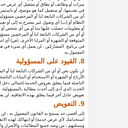
ميزات أو وظائف أو نطاق أو تشغيل أي عرض خدمة
في تقديمها، أو ستعمل كما هو موضح، أو باستمرار 
أي من الشركات التابعة لنا أو المرخصين مسؤولي
النظام أو (ب) أي وصول غير مصرح به إلى أو
تغيي
أو معلومات حصلت عليها منا أو من أي شخص أو 
أو أي من الشركات التابعة لنا أو المرخصين مسؤو
المتوقعة أو الشهرة أو المزايا
الأخرى،
(ص) أي است
في
برنامج المشاركين
. لن يعمل أي شيء في هذ
المعمول به.
8. القيود على المسؤولية
لن نكون نحن أو أي من الشركات التابعة لنا أو 
الأرباح أو الشهرة أو الاستخدام أو البيانات الناش
الناشئة فيما يتعلق بعروض الخدمة إجمالي دخل ا
الحدث الذي أدى إلى أحدث مطالبة بالمسؤولية. 
تعويض عادل آخر فيما يتعلق بهذه الاتفاقية. لن ي
9. التعويض
إلى أقصى حد يسمح به القانون المعمول به ، لن 
استخدامك لأي عرض خدمة) أو انتهاكك لهذه الاتفا
وممثليهم ، من وضد جميع المطالبات والأضرار وال