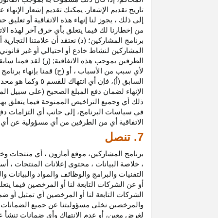
تاريخ تقديم الإشعار. يمكنك تقديم إشعار الإنه
إلى ذلك ، يجوز لنا إنهاء هذه الاتفاقية أو تعلي
من إخطارنا لك فيما يتعلق بأي خرق آخر لهذه الات
برنامج المشاركين؛ (د) نعتقد أن علامتنا التجار
المشاركين لنشاط خادع أو احتيالي أو غير قانوني ؛
الطرفين بموجب هذه الاتفاقية; (ز) لقد قمنا سابق
لأي سبب من الأسباب ، أو (ح) قمنا بإنهاء برنا
السابق (أ)، فإن 
الإنهاء لضمان دفع المبلغ الصحيح (على سبيل المث
ذلك أي وجميع التراخيص الممنوحة فيما يتعلق به
في سياسات البرنامج، إلى جانب أي التزامات د
الاتفاقية أي من الطرفين من أي مسؤولية عن أي 
7. تنصل
برنامج المشاركين، موقع أمازون ، أي منتجات وخ
، خلاصة البيانات ، محتوى إعلانات المنتجات ، أس
التقنيات والبرامج والوظائف والمواد والبيانات و
أو عن الشركات التابعة لنا أو المرخصين فيما يتع
الشركات التابعة لنا أو المرخصين أي تمثيل أو ض
والمرخصين نخلي مسؤوليتنا عن جميع الضمانات فيم
لغرض معين، أو عدم الانتهاك وأي ضمانات تنشأ عن 