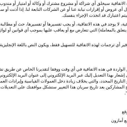
الاتفاقية سيخلق أي
شراكة
أو مشروع مشترك أو وكالة أو امتياز أو مندوب 
ول أي عروض أو إقرارات نيابة عنا أو عن الشركات التابعة لنا. إذا أذنت أ
م اعتبارك قد اتخذت الإجراء بنفسك.
قية،
لا يوجد في هذه
الاتفاقية،
أو يجب تفسيرها أو
تفسيرها،
حث أو مطالبة 
 يتعلق بالمعاملة) التي تتعارض مع أو يعاقب عليها بموجب أي
قوانين
أو لوائ
فير
أي
ترجمات
لهذه
الاتفاقية
للتسهيل
فقط،
ويكون
النص
باللغة
الإنجليزية
واردة في هذه الاتفاقية في أي وقت ووفقا لتقديرنا الخاص عن طريق نشر 
ار بهذا التعديل إليك عبر البريد الإلكتروني إلى عنوان البريد الإلكتر
التاريخ
المحدد،
والتي بخلاف زيادة دخل العمولات القياسية وإيرادات الع
المشاركين بعد تاريخ سريان هذا التغيير ستشكل موافقتك على التعديلات. 
قع
ع أمازون