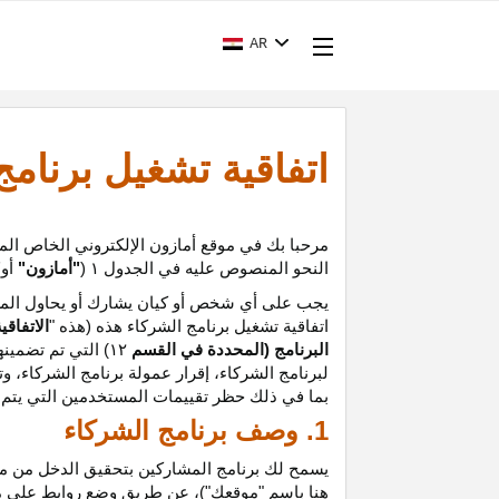
AR
اتفاقية تشغيل برنام
مرحبا بك في موقع أمازون الإلكتروني الخاص الم
النحو المنصوص عليه في الجدول
۱ (
"أمازون"
أو
"
يجب على أي شخص أو كيان يشارك أو يحاول المشا
اتفاقية تشغيل برنامج الشركاء هذه (هذه "
الاتفاقي
البرنامج (المحددة في القسم
۱۲
)
التي تم تضمينه
لبرنامج الشركاء،
إقرار
عمولة برنامج الشركاء، و
ت
بما في ذلك حظر تقييمات المستخدمين التي يتم إن
1. وصف برنامج الشركاء
يسمح لك برنامج المشاركين بتحقيق الدخل من موق
هنا باسم "موقعك")، عن طريق وضع روابط على 