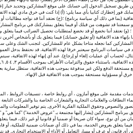
اء عن طريق تسجيل الدخول إلى حسابك على موقع المشاركين وتحديد خيار إ
ق حسابك فور إخطارك كتابيا بأي مما يلي: (أ) إذا كنت في خرق مادي لهذه ال
فاقية (بما في ذلك أي سياسة برنامج) ؛(ج) نعتقد أننا قد نواجه مطالبات 
ية أو سمعتنا قد تشوهت من قبلك أو فيما يتعلق بمشاركتك في برنامج المشار
 (و) نعتقد أننا نخضع أو قد نخضع لمتطلبات تحصيل الضرائب فيما يتعلق بهذ
ا بإنهاء هذه الاتفاقية (أو تغليق حسابك) فيما يتعلق بك أو بأشخاص آخرين 
مج المشاركين كما نجعله متاحا بشكل عام للمشاركين. لتجنب الشك وعلى س
أي انتهاك للقسم ٥ وكما هو محدد في سياسات البرنامج سيعتبر خرقا لهذه الاتفاقية. قد نحتفظ
ال، لحساب أي عمليات إلغاء أو إرجاع). عند أي إنهاء لهذه
الاتفاقية،
سيتم إ
ذه
الاتفاقية،
باستثناء حقوق والتزامات الأطراف بموجب الأقسام
۳
, ٤ ٥, ٦,
فع مستحقة
الدفع
ولكن غير مدفوعة بموجب هذه الاتفاقية، ستظل سارية بعد إن
خرق أو مسؤولية مستحقة بموجب هذه الاتفاقية قبل الإنهاء.
دمات مقدمة على موقع أمازون ، أي روابط خاصة ، تنسيقات الروابط ، الم
ماء النطاقات والعلامات التجارية والشعارات الخاصة بنا والشركات التابعة 
الصور والنصوص وحقوق الملكية الفكرية الأخرى, يتم توفير المعلومات والمحت
لق ببرنامج المشاركين (يشار إليها مجتمعة بـ "عروض الخدمة") "كما هي" و "
مان من أي نوع، سواء كان
صريحا
أو ضمنيا أو قانونيا أو غير ذلك، فيما يتع
ا يتعلق بعروض الخدمة، بما في ذلك أي ضمانات ضمنية للملكية، أو قابلية
أي قانون أو عرف أو مسار التعامل أو الأداء أو الاستخدام التجاري. قد ن