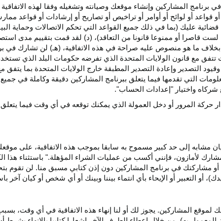
ي برنامج المشاركين وإنشاء موقعك وصيانته وتشغيله وفقا لهذه الاتفاقية 
و قواعد أو لوائح أو أوامر أو تراخيص أو تصاريح أو إرشادات أو قواعد ممارسة
ضائية عليك (بما في ذلك جميع القواعد التي تحكم الاتصالات وحماية البيا
 لست قاصرا أو ممنوعا قانونا من التعاقد)، (د) لقد قمت بتقييم مدى است
ن بخلاف ما هو منصوص عليه صراحة في هذه الاتفاقية، (هـ) لن تشارك في
 تتفق مع قانون الولايات المتحدة الذي تفرضه حكومات البلد الذي تستخ
 وقيود التصدير وإعادة التصدير المطبقة خارج الولايات المتحدة بما يتفق م
معلومات التي تقدمها فيما يتعلق ببرنامج المشاركين دقيقة وكاملة في جمي
ركاه واختيار "إعدادات الحساب".
ار حركة المرور أو دخل العمولة الذي يمكنك توقعه في أي وقت فيما يتعلق
يان مشابه إلى حد كبير مسموح به سابقا بموجب هذه الاتفاقية، على موقع
مشارك لأمازون، فإنني أكسب من عمليات الشراء المؤهلة." باستثناء هذا 
ية أو مشاركتك في برنامج المشاركين دون إذن كتابي مسبق منا. لن تقوم بت
ؤيدك)، أو التعبير أو الإيحاء بأي انتماء بيننا وبينك أو أي شخص أو كيان آخر 
 لموقع المشاركين. يجوز لك أو لنا إنهاء هذه الاتفاقية في أي وقت، بسبب
لمعمول به)، من خلال إعطاء الطرف الآخر إشعارا كتابيا بالإنهاء بشرط أن ي