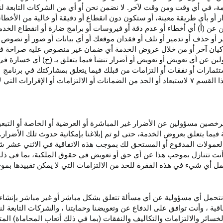
، في أي وقت ومن وقت لآخر. لا نضمن نحن أو أي من الشركات التابعة ل
أو بأي طريقة معينة، أو ستكون دون انقطاع أو دقيقة أو خالية من الأخطاء
ن عن (أ) أي أخطاء أو عدم
دقة
أو فيروسات أو برامج ضارة أو انقطاع الخدم
ر
أو حذف أو تدمير أو تلف أو فقدان
موقعك
أو أي بيانات أو صور أو نصوص 
كيان آخر أو من خلال عروض الخدمة أي ضمان غير منصوص عليه صراحة في 
لين عن أي تعويض أو تعويض أو أضرار تنشأ فيما يتعلق بـ (خ) أي خسارة ف
ثمارات أو نفقات أو التزامات من قبلك فيما يتعلق بمشاركتك في
برنامج 
ا القسم
۷
لاستبعاد أو الحد من الضمانات أو الالتزامات أو الإقرارات التي 
المرخصين مسؤولين عن الأضرار غير
المباشرة
أو العرضية أو الخاصة أو التبع
ئة فيما يتعلق بعروض الخدمة، حتى لو تم إبلاغنا بإمكانية حدوث تلك الأضرار
لعمولات المدفوع أو المستحق لك بموجب هذه الاتفاقية في الاثني عشر ش
أنت تتنازل بموجب هذا عن أي حق أو تعويض في حقوق الملكية، بما في ذل
عمل أي شيء في هذه الفقرة للحد من الالتزامات التي لا يمكن تقييدها بمو
نتحمل أي مسؤولية عن أي مسألة تتعلق بشكل مباشر أو غير مباشر بإنشاء 
قية ، وأنت توافق على الدفاع عن وتعويضنا وحمايتنا ، والشركات التابعة 
خسائر والالتزامات والتكاليف والنفقات (بما في ذلك أتعاب المحاماة) المت