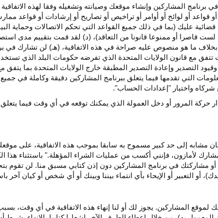
ي برنامج المشاركين وإنشاء موقعك وصيانته وتشغيله وفقا لهذه الاتفاقية 
و قواعد أو لوائح أو أوامر أو تراخيص أو تصاريح أو إرشادات أو قواعد ممارسة
ضائية عليك (بما في ذلك جميع القواعد التي تحكم الاتصالات وحماية البيا
 لست قاصرا أو ممنوعا قانونا من التعاقد)، (د) لقد قمت بتقييم مدى است
ن بخلاف ما هو منصوص عليه صراحة في هذه الاتفاقية، (هـ) لن تشارك في
 تتفق مع قانون الولايات المتحدة الذي تفرضه حكومات البلد الذي تستخ
 وقيود التصدير وإعادة التصدير المطبقة خارج الولايات المتحدة بما يتفق م
معلومات التي تقدمها فيما يتعلق ببرنامج المشاركين دقيقة وكاملة في جمي
ركاه واختيار "إعدادات الحساب".
ار حركة المرور أو دخل العمولة الذي يمكنك توقعه في أي وقت فيما يتعلق
يان مشابه إلى حد كبير مسموح به سابقا بموجب هذه الاتفاقية، على موقع
مشارك لأمازون، فإنني أكسب من عمليات الشراء المؤهلة." باستثناء هذا 
ية أو مشاركتك في برنامج المشاركين دون إذن كتابي مسبق منا. لن تقوم بت
ؤيدك)، أو التعبير أو الإيحاء بأي انتماء بيننا وبينك أو أي شخص أو كيان آخر 
 لموقع المشاركين. يجوز لك أو لنا إنهاء هذه الاتفاقية في أي وقت، بسبب
لمعمول به)، من خلال إعطاء الطرف الآخر إشعارا كتابيا بالإنهاء بشرط أن ي