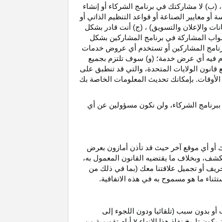
، (ب) لا مشاركتك في برنامج الشركاء أو إنشاء
 أو معايير الصناعة أو قواعد التنظيم الذاتي أو
نات والإعلان والتسويق) ، (ج) أنت قادر بشكل
صواب
المشاركة في برنامج المشاركين بشكل
 برنامج المشاركين أو تستخدم أي عروض خدمات
دم فيه أي عرض خدمة؛ (و) سوف تلتزم بجميع
ع قانون الولايات المتحدة، والتي قد تنطبق على
ع الأوقات. بإمكانك تحديث المعلومات الخاصة بك
 ببرنامج الشركاء، ولن نكون مسؤولين عن أي
ك أو أي موقع آخر حيث قد تأذن أمازون بعرض
الكشف، وبخلاف ما يقتضيه القانون المعمول
به،
حريف أو تجميل علاقتنا معك (بما في ذلك من
باستثناء ما هو مسموح به في هذه الاتفاقية.
 أو بدون سبب (تلقائيا ودون اللجوء إلى
كون تاريخ نفاذ هذا الإنهاء
۷
أيام تقويمية من