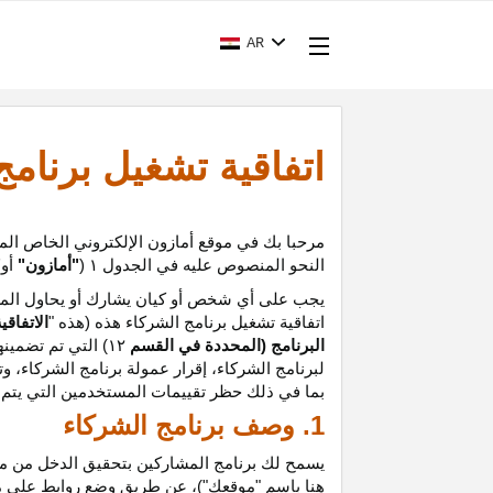
AR
اتفاقية تشغيل برنام
مرحبا بك في موقع أمازون الإلكتروني الخاص الم
النحو المنصوص عليه في الجدول
۱ (
"أمازون"
أو
"
يجب على أي شخص أو كيان يشارك أو يحاول المشا
اتفاقية تشغيل برنامج الشركاء هذه (هذه "
الاتفاقي
البرنامج (المحددة في القسم
۱۲
)
التي تم تضمينه
لبرنامج الشركاء،
إقرار
عمولة برنامج الشركاء، و
ت
بما في ذلك حظر تقييمات المستخدمين التي يتم إن
1. وصف برنامج الشركاء
يسمح لك برنامج المشاركين بتحقيق الدخل من موق
هنا باسم "موقعك")، عن طريق وضع روابط على 