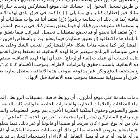
اء عن طريق تسجيل الدخول إلى حسابك على موقع المشاركين وتحديد خيار إ
ق حسابك فور إخطارك كتابيا بأي مما يلي: (أ) إذا كنت في خرق مادي لهذه ال
فاقية (بما في ذلك أي سياسة برنامج) ؛(ج) نعتقد أننا قد نواجه مطالبات 
ية أو سمعتنا قد تشوهت من قبلك أو فيما يتعلق بمشاركتك في برنامج المشار
 (و) نعتقد أننا نخضع أو قد نخضع لمتطلبات تحصيل الضرائب فيما يتعلق بهذ
ا بإنهاء هذه الاتفاقية (أو تغليق حسابك) فيما يتعلق بك أو بأشخاص آخرين 
مج المشاركين كما نجعله متاحا بشكل عام للمشاركين. لتجنب الشك وعلى س
أي انتهاك للقسم ٥ وكما هو محدد في سياسات البرنامج سيعتبر خرقا لهذه الاتفاقية. قد نحتفظ
ال، لحساب أي عمليات إلغاء أو إرجاع). عند أي إنهاء لهذه
الاتفاقية،
سيتم إ
ذه
الاتفاقية،
باستثناء حقوق والتزامات الأطراف بموجب الأقسام
۳
, ٤ ٥, ٦,
فع مستحقة
الدفع
ولكن غير مدفوعة بموجب هذه الاتفاقية، ستظل سارية بعد إن
خرق أو مسؤولية مستحقة بموجب هذه الاتفاقية قبل الإنهاء.
دمات مقدمة على موقع أمازون ، أي روابط خاصة ، تنسيقات الروابط ، الم
ماء النطاقات والعلامات التجارية والشعارات الخاصة بنا والشركات التابعة 
الصور والنصوص وحقوق الملكية الفكرية الأخرى, يتم توفير المعلومات والمحت
لق ببرنامج المشاركين (يشار إليها مجتمعة بـ "عروض الخدمة") "كما هي" و "
مان من أي نوع، سواء كان
صريحا
أو ضمنيا أو قانونيا أو غير ذلك، فيما يتع
ا يتعلق بعروض الخدمة، بما في ذلك أي ضمانات ضمنية للملكية، أو قابلية
أي قانون أو عرف أو مسار التعامل أو الأداء أو الاستخدام التجاري. قد ن