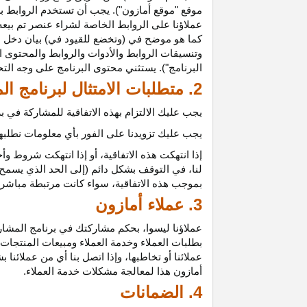
موقع "موقع أمازون"). يجب أن تستخدم الروابط بش
عملاؤنا على الروابط الخاصة لشراء عنصر تم بيعه
كما هو موضح في (وتخضع للقيود في) بيان دخل ع
وتنسيقات الروابط والأدوات والروابط والمحتوى ا
البرنامج"). يستثني محتوى البرنامج على وجه الت
2. متطلبات الامتثال لبرنامج المشاركين
يجب عليك الالتزام بهذه الاتفاقية للمشاركة في
يجب عليك تزويدنا على الفور بأي معلومات نطلبها 
إذا انتهكت هذه
الاتفاقية،
أو إذا انتهكت شروط وأح
لنا، في التوقف بشكل دائم (إلى الحد الذي يسمح 
بموجب هذه
الاتفاقية،
سواء كانت مرتبطة مباشرة ب
3. عملاء أمازون
عملاؤنا
ليسوا،
بحكم مشاركتك في برنامج المشاركي
بطلبات العملاء وخدمة العملاء ومبيعات المنتجات
عملائنا أو تخاطبها، وإذا اتصل بنا أي من عملائن
أمازون هذا لمعالجة مشكلات خدمة العملاء.
4. الضمانات