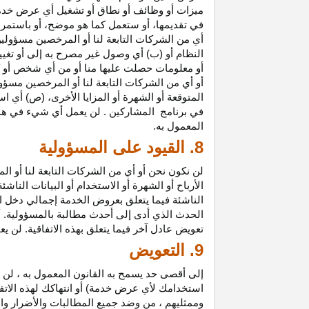
ميزات أو وظائف أو نطاق أو تشغيل أي عرض خدمة
في تقديمها، أو ستعمل كما هو موضح، أو باستمرار 
أي من الشركات التابعة لنا أو المرخصين مسؤولي
النظام أو (ب) أي وصول غير مصرح به إلى أو
تغيي
أو معلومات حصلت عليها منا أو من أي شخص أو 
أو أي من الشركات التابعة لنا أو المرخصين مسؤو
المتوقعة أو الشهرة أو المزايا
الأخرى،
(ص) أي است
في
برنامج المشاركين
. لن يعمل أي شيء في هذ
المعمول به.
8. القيود على المسؤولية
لن نكون نحن أو أي من الشركات التابعة لنا أو 
الأرباح أو الشهرة أو الاستخدام أو البيانات الناش
الناشئة فيما يتعلق بعروض الخدمة إجمالي دخل ا
الحدث الذي أدى إلى أحدث مطالبة بالمسؤولية. 
تعويض عادل آخر فيما يتعلق بهذه الاتفاقية. لن ي
9. التعويض
إلى أقصى حد يسمح به القانون المعمول به ، لن 
استخدامك لأي عرض خدمة) أو انتهاكك لهذه الاتفا
وممثليهم ، من وضد جميع المطالبات والأضرار وال