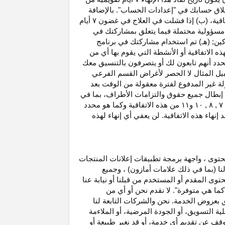
غلاق حسابك في "إعدادات الحساب". بالإضافة
اتفاقية، (ب) إذا فشلت في العلاج في غضون
۷
أيام
أو مسؤولية محتملة فيما يتعلق بمشاركتك في
كين; (هـ) تم استخدام مشاركتك في برنامج
ه الاتفاقية أو الأنشطة التي يقوم بها أي من
نحدد أنهم تابعون لك أو يتصرفون بالتنسيق معك
بيل المثال لا الحصر لأغراض القسم الفرعي
 بدخل العمولة غير المدفوع لفترة معقولة من الوقت بعد
بطال جميع حقوق والتزامات
الأطراف،
بما في
۷ ,
۸ ,
۱۰
و
۱۱
من هذه الاتفاقية وكما هو محدد
هاء هذه الاتفاقية. لن يعفي أي إنهاء لهذه
حتوى ، واجهة برمجة تطبيقات إعلانات المنتجات
لنا (بما في ذلك علامات أمازون) ، وجميع
وى المقدم أو المستخدم من قبلنا أو نيابة عنا
كما هي متوفرة". لا نقدم نحن أو أي من
لق بعروض الخدمة. نحن والشركات التابعة لنا
 التسويق، أو الجودة المرضية، أو الملاءمة
توقف عن تقديم أي خدمة، أو قد نغير
طبيعة
أو