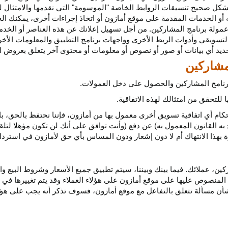
كل صحيح تنسيقات الروابط الخاصة "الموسومة" التي نقدمها والامتثال لهذ
 أو الخدمات المقدمة على موقع أمازون أو اتخاذ إجراءات
أخرى،
يمكنك ال
مولة برنامج المشاركين. من أجل تسهيل إعلانك عن هذه العناصر أو
الخدم
لتسويقي وأدوات الربط الأخرى وواجهات برنامج التطبيق والمعلومات الأخر
حديد أي
بيانات
أو صور أو نصوص أو معلومات أو محتوى آخر يتعلق بعروض ال
 برنامج المشاركين والحصول على دخل العمولات.
للتحقق من امتثالك لهذه الاتفاقية.
كام أي اتفاقية تسويق أخرى معمول بها من أمازون، فإننا نحتفظ بالحق، ب
به القانون المعمول به) عن دفع (وأنت توافق على أنك لن تكون مؤهلا لتل
هذا الانتهاك أم لا دون إشعار ودون المساس بأي حق لأمازون في استرداد ا
ن، عملائك. فيما بينك وبيننا، سيتم تطبيق جميع الأسعار وشروط البيع وا
 المنصوص عليها على موقع أمازون على هؤلاء العملاء وقد يتم تغييرها في
ا بشأن مسألة تتعلق بالتفاعل مع موقع أمازون، فسوف تذكر أنه يجب على هؤل