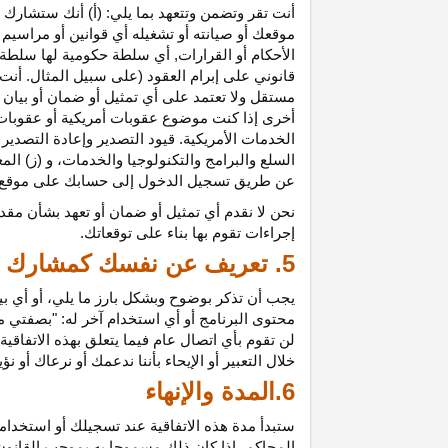
أنت تقر وتضمن وتتعهد بما يلي: (أ) أنك ستشارك ف
موقعك أو صيانته أو تشغيله أي قوانين أو مراسيم أ
الأحكام أو القرارات, أي سلطة حكومية لها سلطة ق
قانوني على إبرام العقود (على سبيل المثال. أنت
مستقل ولا تعتمد على أي تمثيل أو ضمان أو بيا
أخرى إذا كنت موضوع عقوبات أمريكية أو عقوبات
الخدمات الأمريكية. قيود التصدير وإعادة التصدير
السلع والبرامج والتكنولوجيا والخدمات، و (ز) ال
عن طريق تسجيل الدخول إلى حسابك على موقع ش
نحن لا نقدم أي تمثيل أو ضمان أو تعهد بشأن مقد
إجراءات تقوم بها بناء على توقعاتك.
5. تعريف عن نفسك كمشارك
يجب أن تذكر بوضوح وبشكل بارز ما يلي، أو أي ب
محتوى البرنامج أو أي استخدام آخر له: "بصفتي 
لن تقوم بأي اتصال عام فيما يتعلق بهذه الاتفاق
خلال التعبير أو الإيحاء بأننا ندعمك أو نرعاك أو ن
6.المدة والإنهاء
ستبدأ مدة هذه الاتفاقية عند تسجيلك أو استخدامك
المحاكم، إذا كان ذلك مسموحا به بموجب القانون ا