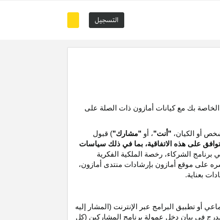
التسجيل
 الخاصة بك مع كيانات أمازون ذات الصلة على
خص أو الكيان،
"أنت"
، أو
"مشارك"
) قبول
توافق على هذه الاتفاقية، بما في ذلك سياسات
ي برنامج الشركاء،
رخصة
الملكية الفكرية
شره على موقع
أمازون
بإرشادات منتدى أمازون،
دات بعناية
.
 أو تطبيق البرامج عبر الإنترنت (المشار إليه
درج في بيان دخل عمولة برنامج المشاركين (كل