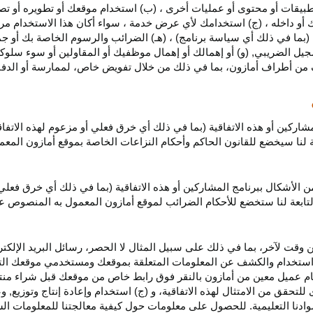
بيقات أو محتوى أو عمليات أخرى ، (ب) استخدام موقعك أو تطويره أو تصميمه
 أو داخله ، (ج) استخدامك لأي عرض خدمة ، سواء أكان هذا الاستخدام مرخص
ية (بما في ذلك أي سياسة برنامج) ، (هـ) الضرائب والرسوم الخاصة بك أو جم
سجيل الضريبي, (و) أو إهمالك أو إهمال موظفيك أو المقاولين أو سوء سلوكهم
ف من أطراف أمازون، بما في ذلك من خلال تفويض خاص، لممارسة أو الدفاع 
مشاركين أو هذه الاتفاقية (بما في ذلك أي خرق فعلي أو مزعوم لهذه الاتفا
تابعة لنا سيخضع للقانون الحاكم وأحكام النزاعات الخاصة بموقع أمازون ال
الأشكال ببرنامج المشاركين أو هذه الاتفاقية (بما في ذلك أي خرق فعلي
التابعة لنا ستخضع
للأحكام الضرائب
لموقع أمازون المعمول به المنصوص ع
 وقت لآخر، بما في ذلك على سبيل المثال لا الحصر، رسائل البريد الإلكتر
يل واستخدام والكشف عن المعلومات المتعلقة بموقعك ومستخدمي موقعك الت
يام عميل معين من أمازون بالنقر فوق رابط خاص من موقعك قبل شراء منت
 للتحقق من الامتثال لهذه الاتفاقية، و (ج) استخدام وإعادة إنتاج وتوزي
دنا التعليمية. للحصول على معلومات حول كيفية معالجتنا للمعلومات ا