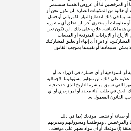
نا أو المرخصين لنا أن عروض الخدمة ستستمر
 أو خالية من المكونات الضارة. لن نكون نحن أو
ة، بما في ذلك انقطاع
التيار الكهربائي أو فشل
أو معلومات أو محتوى آخر. لن تخلق أي مشورة
هذه الاتفاقية. علاوة على
ذلك ،
لن نكون نحن
ي
الأرباح
أو الإيرادات المتوقعة أو المبيعات
المشاركين
، أو (ض) أي إنهاء أو تعليق لمشاركتك
لا يمكن استبعادها أو تقييدها بموجب القانون
ية أو النموذجية أو أي خسارة في
الإيرادات
أو
. علاوة على ذلك، لن تتجاوز مسؤوليتنا الإجمالية
هرا التي تسبق مباشرة التاريخ الذي حدث فيه
ك الحق في طلب أداء محدد أو أمر زجري أو أي
جب القانون المعمول به.
أو صيانة أو تشغيل موقعك (بما في ذلك
لنا والمرخصين ، وموظفينا ومسؤوليهم ومديريهم
علقة (أ) موقعك أو أي مواد تظهر على موقعك ،