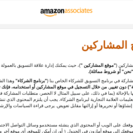
ج المشاركين
شاركين (
"موقع المشاركين "
)، حيث يمكنك إدارة علاقة التسويق بالعمولة
نحن
"
أو شروط مماثلة).
ركة في برنامج التسويق للشركاء الخاص بنا (
"برنامج الشركاء"
وهذا الش
ة
") دون تغيير. من خلال التسجيل في موقع المشاركين أو استخدامه، فإنك 
ا بالإحالة (بما في ذلك، على سبيل المثال لا الحصر، متطلبات المشاركة ف
عليمات
العلامة التجارية لبرنامج الشركاء
.
يجب أن يلتزم المحتوى الذي تن
شاؤها أو تحريرها أو إزالتها مقابل تعويض. يرجى قراءة السياسات والإرشا
عك على الويب أو المحتوى الذي ينشئه مستخدمو وسائل التواصل الاجتماعي
موقعك إلى موقع أمازون في الجدول
۱
أو، إن أمكن
للموقع،
أي موقع آخر م