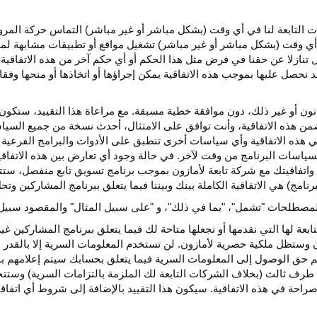
كات التابعة لنا في أي وقت (بشكل مباشر أو غير مباشر) التماس حركة الم
 في أي وقت (بشكل مباشر أو غير مباشر) تشغيل مواقع أو تطبيقات مشابهة ل
تنازلا عن حقنا في فرض مثل هذا الحكم أو أي حكم آخر من هذه الاتفاقية لا
 نحصل عليها بموجب هذه الاتفاقية يمكن إجراؤها أو اتخاذها أو منحها وفقا
انون أو غير ذلك، دون موافقة خطية مسبقة. مع مراعاة هذا التقييد، ستكون 
ضمن هذه الاتفاقية، وأنت توافق على الامتثال، أحدث نسخة من جميع السي
 في هذه الاتفاقية وأي سياسات أخرى تنطبق على الأدوات والبرامج الفرعية
لسياسات البرنامج من وقت لآخر. في حالة وجود أي تعارض بين هذه الاتفاق
ة واتفاقيتك مع شركة تابعة لأمازون بموجب برنامج تسويق تابع منفصل، ستتحك
نامج) هي الاتفاقية الكاملة بينك وبيننا فيما يتعلق ببرنامج المشاركين و
لمصطلحات "تشمل"، "بما في ذلك"، و "على سبيل المثال" والمقصود سبيل ا
بعة لها التي نقدمها أو نجعلها متاحة لك فيما يتعلق ببرنامج المشاركين غي
تظل ملكية حصرية لأمازون. لن تستخدم المعلومات السرية إلا بالقدر ال
م حق الوصول إلى المعلومات السرية فيما يتعلق بحسابك سيتم إعلامهم با
طرف ثالث (بخلاف الشركات التابعة لك الملزمة بالتزامات السرية) وستتخذ
راحة في هذه الاتفاقية. سيكون هذا التقييد بالإضافة إلى شروط أي اتفا