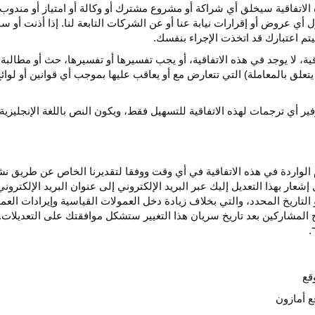
الاتفاقية سيخلق أي
شراكة
أو مشروع مشترك أو وكالة أو امتياز أو مندوب 
ول أي عروض أو إقرارات نيابة عنا أو عن الشركات التابعة لنا. إذا أذنت أ
م اعتبارك قد اتخذت الإجراء بنفسك.
قية،
لا يوجد في هذه
الاتفاقية،
أو يجب تفسيرها أو
تفسيرها،
حث أو مطالبة 
 يتعلق بالمعاملة) التي تتعارض مع أو يعاقب عليها بموجب أي
قوانين
أو لوائ
فير
أي
ترجمات
لهذه
الاتفاقية
للتسهيل
فقط،
ويكون
النص
باللغة
الإنجليزية
واردة في هذه الاتفاقية في أي وقت ووفقا لتقديرنا الخاص عن طريق نشر 
ار بهذا التعديل إليك عبر البريد الإلكتروني إلى عنوان البريد الإلكتر
التاريخ
المحدد،
والتي بخلاف زيادة دخل العمولات القياسية وإيرادات الع
المشاركين بعد تاريخ سريان هذا التغيير ستشكل موافقتك على التعديلات. 
قع
ع أمازون