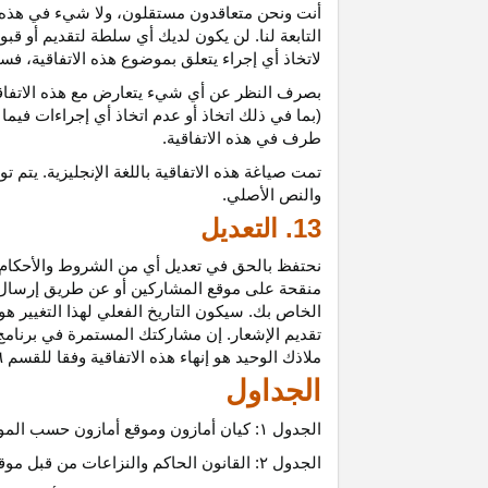
أنت ونحن متعاقدون
مستقلون،
ولا شيء في هذه 
التابعة لنا. لن يكون لديك أي سلطة لتقديم أو قب
لاتخاذ أي إجراء يتعلق بموضوع هذه
الاتفاقية،
فسيت
بصرف النظر عن أي شيء يتعارض مع هذه
الاتفا
(بما في ذلك اتخاذ أو عدم اتخاذ أي إجراءات فيما
طرف في هذه الاتفاقية.
تمت
صياغة
هذه
الاتفاقية
باللغة
الإنجليزية
.
يتم
تو
والنص
الأصلي
.
13. التعديل
نحتفظ بالحق في تعديل أي من الشروط والأحكام ال
منقحة على موقع المشاركين أو عن طريق إرسال إشع
الخاص بك. سيكون التاريخ الفعلي لهذا التغيير هو 
تقديم الإشعار. إن مشاركتك المستمرة في برنامج 
ملاذك الوحيد هو إنهاء هذه الاتفاقية وفقا للقسم ٦.
الجداول
الجدول
۱:
كيان أمازون وموقع أمازون حسب المو
الجدول
۲:
القانون الحاكم والنزاعات من قبل موق