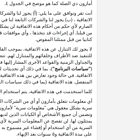
أمازون ذي الصلة كما هو موضح في الجدول ٤.
أنت تقر وتوافق على ما يلي: (أ) يجوز لنا والشر
الاتفاقية ، (ب) يجوز لنا والشركات التابعة لنا
الصارم لأي حكم من أحكام هذه الاتفاقية لن يشكل 
من قبلنا, أي إجراءات قد نتخذها ، وأي موافقات قد
كتابيا من قبل ممثلنا المفوض.
لا يجوز لك التنازل عن هذه الاتفاقية، بموجب الق
للتنفيذ ضد الأطراف وخلفائهم والمتنازل لهم. تت
والجداول الزمنية والقواعد الأخرى المشار إليها
(
"سياسات البرنامج"
)، بما في ذلك أي تحديثات 
الاتفاقية. في حالة وجود تعارض بين هذه الاتفاقي
المنفصل. هذه الاتفاقية (بما في ذلك سياسات البر
كلما استخدمت في هذه الاتفاقية، يتم استخدام ا
أي معلومات تتعلق بأمازون أو أي من الشركات التا
سرية بشكل معقول هي "معلومات سرية" لأمازون وس
وتضمن أن جميع الأشخاص أو الكيانات الذين لديه
يمتثلون لها. لن تفصح عن المعلومات السرية لأي 
السرية من أي استخدام أو إفشاء غير مسموح به ص
على مدة الاتفاقية و٥ سنوات بعد الإنهاء.