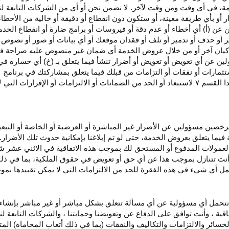
، في أي وقت ومن وقت لآخر. لا نضمن نحن أو أي من الشركات التابعة ل
أو بأي طريقة معينة، أو ستكون دون انقطاع أو دقيقة أو خالية من الأخطاء
ن عن (أ) أي أخطاء أو عدم
دقة
أو فيروسات أو برامج ضارة أو انقطاع الخدم
ر
أو حذف أو تدمير أو تلف أو فقدان
موقعك
أو أي بيانات أو صور أو نصوص 
كيان آخر أو من خلال عروض الخدمة أي ضمان غير منصوص عليه صراحة في 
لين عن أي تعويض أو تعويض أو أضرار تنشأ فيما يتعلق بـ (خ) أي خسارة ف
ثمارات أو نفقات أو التزامات من قبلك فيما يتعلق بمشاركتك في
برنامج 
ا القسم
۷
لاستبعاد أو الحد من الضمانات أو الالتزامات أو الإقرارات التي 
المرخصين مسؤولين عن الأضرار غير
المباشرة
أو العرضية أو الخاصة أو التبع
ئة فيما يتعلق بعروض الخدمة، حتى لو تم إبلاغنا بإمكانية حدوث تلك الأضرار
لعمولات المدفوع أو المستحق لك بموجب هذه الاتفاقية في الاثني عشر ش
أنت تتنازل بموجب هذا عن أي حق أو تعويض في حقوق الملكية، بما في ذل
عمل أي شيء في هذه الفقرة للحد من الالتزامات التي لا يمكن تقييدها بمو
نتحمل أي مسؤولية عن أي مسألة تتعلق بشكل مباشر أو غير مباشر بإنشاء 
قية ، وأنت توافق على الدفاع عن وتعويضنا وحمايتنا ، والشركات التابعة 
خسائر والالتزامات والتكاليف والنفقات (بما في ذلك أتعاب المحاماة) المت