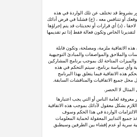
رور بشروط قد تختلف عن تلك الواردة في هذه
موقعك أو تتنافس معه ، (ج) فشلنا في فرض أدائك
حقا ، (د) أي قرارات أو تحديثات قد يتم إجراؤها
 لتقديرنا الخاص وتكون فعالة فقط إذا تم تقديمها
هذه الاتفاقية ملزمة، ومصلحة، وتكون قابلة
اسات والملاحق والمواصفات والمبادئ التوجيهية
 والميزات المتاحة لك بموجب برنامج المشاركين
ية وأي سياسة برنامج، سيتم التحكم في هذه
م هذه الاتفاقية فيما يتعلق بهذا البرنامج
تحل محل جميع الاتفاقيات والمناقشات السابقة.
لمثال لا الحصر.
ر معروفة لعامة الناس أو التي يجب اعتبارها
لازم بشكل معقول لأدائك بموجب هذه الاتفاقية
لالتزامات الواردة في هذا الحكم وسوف
 جميع التدابير المعقولة لحماية المعلومات
قية سرية أو عدم إفشاء بين الطرفين وسيطبق