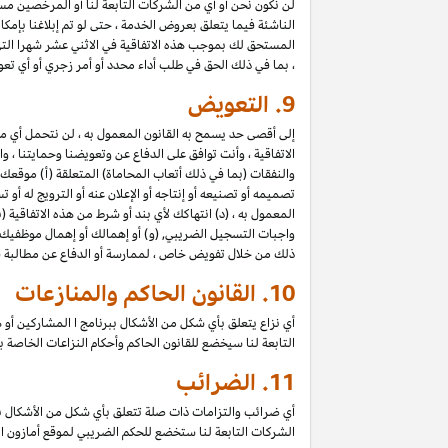
لن نكون نحن أو أي من الشركات التابعة لنا أو المرخصين مسؤول
الناشئة فيما يتعلق بعروض الخدمة ، حتى لو تم إبلاغنا بإمك
المستحق لك بموجب هذه الاتفاقية في الاثني عشر شهرا الت
، بما في ذلك الحق في طلب أداء محدد أو أمر زجري أو أي تعو
9.
التعويض
إلى أقصى حد يسمح به القانون المعمول به ، لن نتحمل أي 
الاتفاقية ، وأنت توافق على الدفاع عن وتعويضنا وحمايتنا ،
والنفقات (بما في ذلك أتعاب المحاماة) المتعلقة (أ) موقعك
تصميمه أو تصنيعه أو إنتاجه أو الإعلان عنه أو الترويج له أو
المعمول به ، (د) انتهاكك لأي بند أو شرط من هذه الاتفاقية (
واجبات التسجيل الضريبي, (و)
أو
إهمالك أو إهمال موظفيك أو
ذلك من خلال تفويض خاص ، لممارسة أو الدفاع عن مطالبة قان
10.
القانون الحاكم والمنازعات
أي نزاع يتعلق بأي شكل من الأشكال ببرنامج ا المشاركين أو ه
التابعة لنا سيخضع للقانون الحاكم وأحكام النزاعات الخاصة 
11.
الضرائب
أي ضرائب والتزامات ذات صلة تتعلق بأي شكل من الأشكال ب
الشركات التابعة لنا ستخضع للحكم الضريبي لموقع أمازون ا