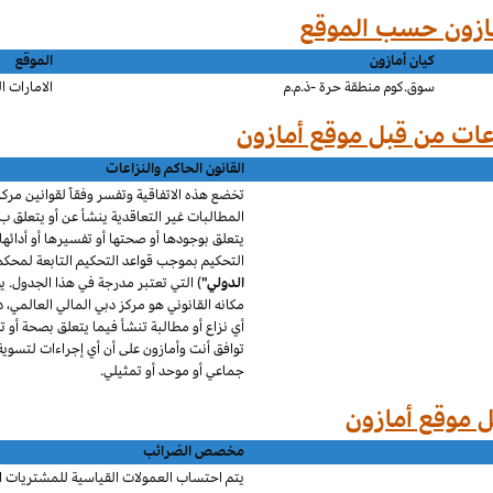
كيان أمازون
الموقع
سوق.كوم منطقة حرة -ذ.م.م
الامارات ا
القانون الحاكم والنزاعات
تخضع هذه الاتفاقية وتفسر وفقاً لقوانين مركز
المطالبات غير التعاقدية
ينشأ عن
أو يتعلق ب
يتعلق بوجودها أو صحتها أو تفسيرها أو أدائها أ
التحكيم بموجب قواعد التحكيم التابعة لمحكمة
الدولي"
)
التي تعتبر مدرجة في هذا الجدول. ي
مكانه القانوني هو مركز دبي المالي العالمي، د
أي نزاع أو مطالبة تنشأ فيما يتعلق بصحة أو ت
توافق أنت و
أمازون
على أن أي إجراءات لتسوي
جماعي أو موحد أو تمثيلي.
مخصص الضرائب
يتم احتساب العمولات القياسية للمشتريات ال