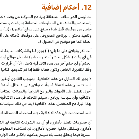
12.
أحكام إضافية
قد نرسل المراسلات المتعلقة ببرنامج الشركاء من وقت لآخر، 
واستخدام والكشف عن المعلومات المتعلقة بموقعك ومستخدمي
خاص من موقعك قبل شراء منتج على موقع أمازون) ، (ب) مراجع
وتنفيذ محتوى البرنامج المعروض على موقعك كأمثلة على أف
الصلة كما هو موضح في الجدول ٤.
أنت تقر وتوافق على ما يلي: (أ) يجوز لنا والشركات التابعة 
في أي وقت (بشكل مباشر أو غير مباشر) تشغيل مواقع أو تطب
الحكم أو أي حكم آخر من هذه الاتفاقية لاحقا ، (د) أي قرارا
وفقا لتقديرنا الخاص وتكون فعالة فقط إذا تم تقديمها كتابي
لا يجوز لك التنازل عن هذه الاتفاقية ، بموجب القانون أو غي
لهم. تتضمن هذه الاتفاقية ، وأنت توافق على الامتثال ، أح
أخرى تنطبق على الأدوات والبرامج الفرعية والميزات المتاح
الاتفاقية وأي سياسة برنامج ، سيتم التحكم في هذه الاتفاقي
بهذا البرنامج المنفصل. هذه الاتفاقية (بما في ذلك سياسات 
كلما استخدمت في هذه الاتفاقية ، يتم استخدام المصطلحات 
أي معلومات تتعلق بأمازون أو أي من الشركات التابعة لها ا
لأمازون وستظل ملكية حصرية لأمازون. لن تستخدم المعلومات
السرية فيما يتعلق بحسابك سيتم إعلامهم بالالتزامات الوار