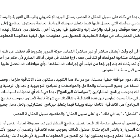
بما في ذلك على سبيل المثال لا الحصر، رسائل البريد الإلكتروني والرسائل الفورية والرسائ
 موقعك التي نحصل عليها فيما يتعلق بعرضك للروابط الخاصة ومحتوى البرنامج (على سبي
ة موقعك ومراقبته والزحف إليه والتحقيق فيه بطريقة أخرى للتحقق من الامتثال لهذه الات
ضل الممارسات في موادنا التعليمية. للحصول على معلومات حول كيفية معالجتنا للمعلوم
لنا في أي وقت (بشكل مباشر أو غير مباشر) التماس حركة المرور بشروط قد تختلف عن تلك الوار
يقات مشابهة لموقعك أو تتنافس معه ، (ج) فشلنا في فرض أدائك الصارم لأي حكم من أحكا
ت أو تحديثات قد يتم إجراؤها من قبلنا, أي إجراءات قد نتخذها ، وأي موافقات قد نحصل عليها 
ا من قبل ممثلنا المفوض.
ر ذلك ، دون موافقة خطية مسبقة. مع مراعاة هذا التقييد ، ستكون هذه الاتفاقية ملزمة ، ومصل
دث نسخة من جميع السياسات والملاحق والمواصفات والمبادئ التوجيهية والجداول الزمنية وال
ة لك بموجب برنامج المشاركين (
"سياسات البرنامج"
) ، بما في ذلك أي تحديثات لسياسات 
ة. في حالة وجود تعارض بين هذه الاتفاقية واتفاقيتك مع شركة تابعة لأمازون بموجب برنامج
البرنامج) هي الاتفاقية الكاملة بينك وبيننا فيما يتعلق ببرنامج المشاركين وتحل محل جميع
"تشمل" ، "بما في ذلك" ، و "على سبيل المثال" والمقصود سبيل المثال لا الحصر.
لتي نقدمها أو نجعلها متاحة لك فيما يتعلق ببرنامج المشاركين غير معروفة لعامة الناس أ
 السرية إلا بالقدر اللازم بشكل معقول لأدائك بموجب هذه الاتفاقية وتضمن أن جميع الأش
دة في هذا الحكم وسوف يمتثلون لها. لن تفصح عن المعلومات السرية لأي طرف ثالث (بخلاف 