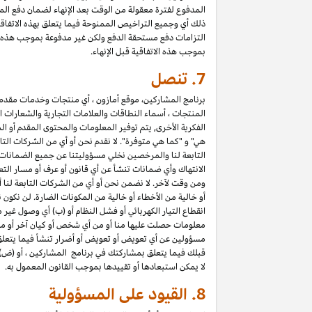
المدفوع لفترة معقولة من الوقت بعد الإنهاء لضمان دفع المب
ذلك أي وجميع التراخيص الممنوحة فيما يتعلق بهذه الاتفاق
التزامات دفع مستحقة الدفع ولكن غير مدفوعة بموجب هذه الا
بموجب هذه الاتفاقية قبل الإنهاء.
7.
تنصل
برنامج المشاركين، موقع أمازون ، أي منتجات وخدمات مقدمة ع
المنتجات ، أسماء النطاقات والعلامات التجارية والشعارات ا
الفكرية الأخرى, يتم توفير المعلومات والمحتوى المقدم أو ال
هي" و "كما هي متوفرة". لا نقدم نحن أو أي من الشركات التا
التابعة لنا والمرخصين نخلي مسؤوليتنا عن جميع الضمانا
الانتهاك وأي ضمانات تنشأ عن أي قانون أو عرف أو مسار التع
ومن وقت لآخر. لا نضمن نحن أو أي من الشركات التابعة لنا 
أو خالية من الأخطاء أو خالية من المكونات الضارة. لن نكون 
انقطاع التيار الكهربائي أو فشل النظام أو (ب) أي وصول غير
معلومات حصلت عليها منا أو من أي شخص أو كيان آخر أو من 
مسؤولين عن أي تعويض أو تعويض أو أضرار تنشأ فيما يتعلق بـ 
قبلك فيما يتعلق بمشاركتك في برنامج المشاركين ، أو (ض)
لا يمكن استبعادها أو تقييدها بموجب القانون المعمول به.
8.
القيود على المسؤولية