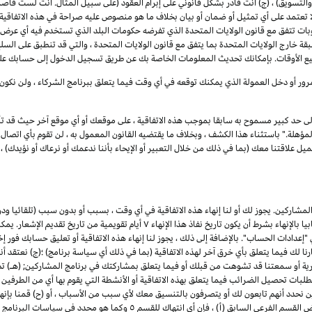
 والتسويق) ، (ج) أنت قادر بشكل قانوني على إبرام العقود (على سبيل المثال. أنت لست قاصرا
تمد على أي تمثيل أو ضمان أو بيان بخلاف ما هو منصوص عليه صراحة في هذه الاتفاقية ،
 تتفق مع قانون الولايات المتحدة الذي تفرضه حكومات البلد الذي تستخدم فيه أي عرض خد
قة خارج الولايات المتحدة بما يتفق مع قانون الولايات المتحدة ، والتي قد تنطبق على السلع
ميع الأوقات. بإمكانك تحديث المعلومات الخاصة بك عن طريق تسجيل الدخول إلى حسابك على
رور أو دخل العمولة الذي يمكنك توقعه في أي وقت فيما يتعلق ببرنامج الشركاء ، ولن نكون
إلى حد كبير مسموح به سابقا بموجب هذه الاتفاقية ، على موقعك أو أي موقع آخر حيث قد تأ
لة." باستثناء هذا الكشف ، وبخلاف ما يقتضيه القانون المعمول به ، لن تقوم بأي اتصال ع
علاقتنا معك (بما في ذلك من خلال التعبير أو الإيحاء بأننا ندعمك أو نرعاك أو نؤيدك) ، أو
شاركين. يجوز لك أو لنا إنهاء هذه الاتفاقية في أي وقت ، بسبب أو بدون سبب (تلقائيا ود
ا بالإنهاء بشرط أن يكون تاريخ نفاذ هذا الإنهاء
۷
أيام تقويمية من تاريخ تقديم الإشعار. يم
ادات الحساب". بالإضافة إلى ذلك ، يجوز لنا إنهاء هذه الاتفاقية أو تعليق حسابك فور إخط
رنا لك فيما يتعلق بأي خرق آخر لهذه الاتفاقية (بما في ذلك أي سياسة برنامج) ؛(ج) نعتقد أ
جارية أو سمعتنا قد تشوهت من قبلك أو فيما يتعلق بمشاركتك في برنامج المشاركين; (هـ) 
تطلبات تحصيل الضرائب فيما يتعلق بهذه الاتفاقية أو الأنشطة التي يقوم بها أي من الطرفين ب
ن نحدد أنهم تابعون لك أو يتصرفون بالتنسيق معك لأي سبب من الأسباب ، أو (ح) قمنا بإنه
للمشاركين. لتجنب الشك وعلى سبيل المثال لا الحصر لأغراض القسم الفرعي السابق 