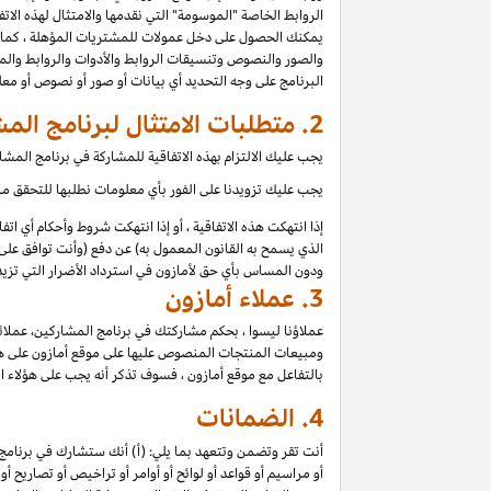
الروابط الخاصة "الموسومة" التي نقدمها والامتثال لهذه الات
يمكنك الحصول على دخل عمولات للمشتريات المؤهلة ، كما ه
والصور والنصوص وتنسيقات الروابط والأدوات والروابط والم
البرنامج على وجه التحديد أي بيانات أو صور أو نصوص أو مع
2.
متطلبات الامتثال لبرنامج الم
يجب عليك الالتزام بهذه الاتفاقية للمشاركة في برنامج الم
يجب عليك تزويدنا على الفور بأي معلومات نطلبها للتحقق من 
إذا انتهكت هذه الاتفاقية ، أو إذا انتهكت شروط وأحكام أي ا
الذي يسمح به القانون المعمول به) عن دفع (وأنت توافق على 
ودون المساس بأي حق لأمازون في استرداد الأضرار التي تزيد 
3.
عملاء أمازون
عملاؤنا ليسوا ، بحكم مشاركتك في برنامج المشاركين، عملائ
ومبيعات المنتجات المنصوص عليها على موقع أمازون على هؤلاء
بالتفاعل مع موقع أمازون ، فسوف تذكر أنه يجب على هؤلاء ا
4.
الضمانات
أنت تقر وتضمن وتتعهد بما يلي: (أ) أنك ستشارك في برنامج 
أو مراسيم أو قواعد أو لوائح أو أوامر أو تراخيص أو تصاريح أ