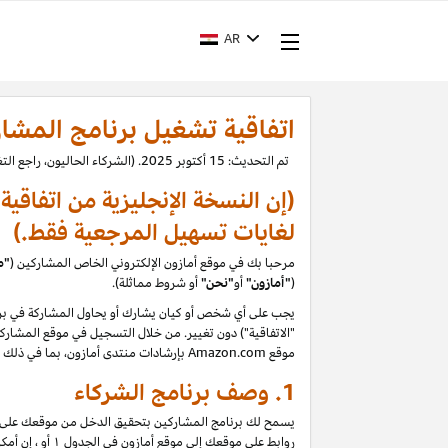
AR
اتفاقية تشغيل برنامج المشا
تم التحديث: 15 أكتوبر 2025. (الشركاء الحاليون، راجع التغييرات.)
(إن النسخة الإنجليزية من اتفاقي
لغايات تسهيل المرجعية فقط.)
مرحبا بك في موقع أمازون الإلكتروني الخاص المشاركين (
"م
(
"
أمازون"
أو
"نحن"
أو شروط مماثلة).
يجب على أي شخص أو كيان يشارك أو يحاول المشاركة في برن
"الاتفاقية") دون تغيير. من خلال التسجيل في موقع المشاركين
موقع
Amazon.com
بإرشادات منتدى أمازون، بما في ذلك ح
1.
وصف برنامج الشركاء
يسمح لك برنامج المشاركين بتحقيق الدخل من موقعك على الو
روابط على موقعك إلى موقع أمازون في الجدول
۱
أو ، إن أم