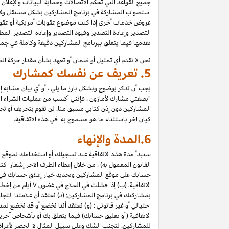
جميع القواعد التي تحكم الاتصالات وحماية البيانات والإعلان
استصواب المشاركة في برنامج المشاركين بشكل مستقل ولا تع
عروض خدمات أخرى إذا كنت موضوع عقوبات أمريكية أو عقوبات
التصدير وإعادة التصدير وقيود التصدير وإعادة التصدير المطب
تقدمها فيما يتعلق ببرنامج المشاركين دقيقة وكاملة في ج
نحن لا نقدم أي تمثيل أو ضمان أو تعهد بشأن مقدار حركة الم
5.
تعريف عن نفسك كمشارك
يجب أن تذكر بوضوح وبشكل بارز ما يلي ، أو أي بيان مشابه 
"بصفتي مشارك لأمازون ، فإنني أكسب من عمليات الشراء المؤه
المشاركين دون إذن كتابي مسبق منا. لن تقوم بتحريف أو تجميل 
كيان آخر باستثناء ما هو مسموح به في هذه الاتفاقية.
6.
المدة والإنهاء
ستبدأ مدة هذه الاتفاقية عند تسجيلك أو استخدامك لموقع الم
القانون المعمول به) ، من خلال إعطاء الطرف الآخر إشعارا كتابي
حسابك على موقع المشاركين وتحديد خيار إغلاق حسابك في "إعد
الاتفاقية، (ب) إذا فشلت في العلاج في غضون
۷
أيام من إخطا
بمشاركتك في برنامج المشاركين؛ (د) نعتقد أن علامتنا الت
احتيالي أو غير قانوني ؛ (و) نعتقد أننا نخضع أو قد نخضع لم
الاتفاقية (أو تغليق حسابك) فيما يتعلق بك أو بأشخاص آخري