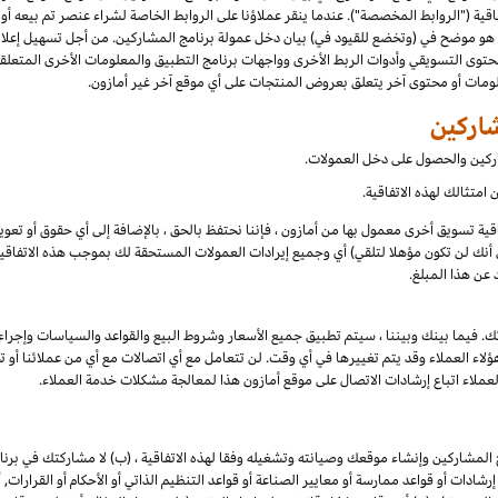
فاقية ("الروابط المخصصة"). عندما ينقر عملاؤنا على الروابط الخاصة لشراء عنصر تم بيعه أو
و موضح في (وتخضع للقيود في) بيان دخل عمولة برنامج المشاركين. من أجل تسهيل إعلانك 
حتوى التسويقي وأدوات الربط الأخرى وواجهات برنامج التطبيق والمعلومات الأخرى المتعلق
لومات أو محتوى آخر يتعلق بعروض المنتجات على أي موقع آخر غير أمازون.
شاركين
شاركين والحصول على دخل العمولات.
امتثالك لهذه الاتفاقية.
تفاقية تسويق أخرى معمول بها من أمازون ، فإننا نحتفظ بالحق ، بالإضافة إلى أي حقوق أو تع
أنك لن تكون مؤهلا لتلقي) أي وجميع إيرادات العمولات المستحقة لك بموجب هذه الاتفاقية ،
عن هذا المبلغ.
ك. فيما بينك وبيننا ، سيتم تطبيق جميع الأسعار وشروط البيع والقواعد والسياسات وإجراء
 العملاء وقد يتم تغييرها في أي وقت. لن تتعامل مع أي اتصالات مع أي من عملائنا أو تخا
لعملاء اتباع إرشادات الاتصال على موقع أمازون هذا لمعالجة مشكلات خدمة العملاء.
المشاركين وإنشاء موقعك وصيانته وتشغيله وفقا لهذه الاتفاقية ، (ب) لا مشاركتك في برنام
و إرشادات أو قواعد ممارسة أو معايير الصناعة أو قواعد التنظيم الذاتي أو الأحكام أو القرار