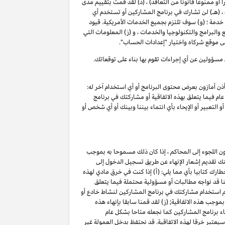
 أو ممنوعا قانونا من التعاقد) ، (د) لقد قمت بتقييم مدى
 (هـ) لن تشارك في برنامج المشاركين أو تستخدم أي
مة ؛ (و) سوف تلتزم بجميع الخدمات الأمريكية. قيود
 والبرامج والتكنولوجيا والخدمات ، و (ز) المعلومات التي
 موقع شركاه واختيار "إعدادات الحساب".
 مسؤولين عن أي إجراءات تقوم بها بناء على توقعاتك.
ذن أمازون بعرض محتوى البرنامج أو أي استخدام آخر له:
ام فيما يتعلق بهذه الاتفاقية أو مشاركتك في برنامج
 التعبير أو الإيحاء بأي انتماء بيننا وبينك أو أي شخص أو
ون اللجوء إلى المحاكم ، إذا كان ذلك مسموحا به بموجب
كنك تقديم إشعار الإنهاء عن طريق تسجيل الدخول إلى
ارك كتابيا بأي مما يلي: (أ) إذا كنت في خرق مادي لهذه
ننا قد نواجه مطالبات أو مسؤولية محتملة فيما يتعلق
تم استخدام مشاركتك في برنامج المشاركين لنشاط خادع أو
موجب هذه الاتفاقية; (ز) لقد قمنا سابقا بإنهاء هذه
اء برنامج المشاركين كما نجعله متاحا بشكل عام
(أ) ، فإن أي انتهاك للقسم ٥ وكما هو محدد في سياسات البرنامج سيعتبر خرقا لهذه الاتفاقية. قد نحتفظ بدخل العمولة غير