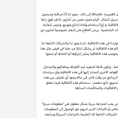
ل القصيرة
. بالإضافة إلى ذلك ، يجوز لنا (أ) مراقبة وتسجيل
ل المثال ، قيام عميل معين من أمازون بالنقر فوق رابط
فاقية، و (ج) استخدام وإعادة إنتاج وتوزيع, وعرض شعارك
ات الشخصية ، يرجى الاطلاع على إشعار خصوصية أمازون ذي
دة في هذه الاتفاقية ، (ب) يجوز لنا والشركات التابعة لنا
م هذه الاتفاقية لن يشكل تنازلا عن حقنا في فرض مثل هذا
بموجب هذه الاتفاقية يمكن إجراؤها أو اتخاذها أو منحها
حة ، وتكون قابلة للتنفيذ ضد الأطراف وخلفائهم والمتنازل
قواعد الأخرى المشار إليها في هذه الاتفاقية وأي سياسات
البرنامج من وقت لآخر. في حالة وجود أي تعارض بين هذه
 تسويق تابع منفصل ، ستتحكم هذه الاتفاقية فيما يتعلق
 الاتفاقيات والمناقشات السابقة.
و التي يجب اعتبارها سرية بشكل معقول هي "معلومات سرية"
خاص أو الكيانات الذين لديهم حق الوصول إلى المعلومات
الشركات التابعة لك الملزمة بالتزامات السرية) وستتخذ