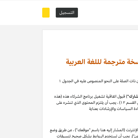
التسجيل
خة مترجمة لللغة العربية
)، حيث يمكنك إدارة علاقة التسويق بالعمولة الخاصة بك مع كيانات أمازون ذات الصلة على النحو المنصوص عليه في الجدول ۱
ارك"
) قبول اتفاقية تشغيل برنامج الشركاء هذه (هذه
م ۱۲) ،
يجب أن يلتزم المحتوى الذي تنشره على
ءة السياسات والإرشادات بعناية
إنترنت (المشار إليه هنا باسم "موقعك") ، عن طريق وضع
ازون"). يجب أن تستخدم الروابط بشكل صحيح تنسيقات