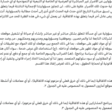
ين عن الأضرار غير المباشرة أو العرضية أو الخاصة أو التبعية أو النموذجية أو أي خسارة في ا
انية حدوث تلك الأضرار. علاوة على ذلك ، لن تتجاوز مسؤوليتنا الإجمالية الناشئة فيما يتع
ي تسبق مباشرة التاريخ الذي حدث فيه الحدث الذي أدى إلى أحدث مطالبة بالمسؤولية. أن
يض عادل آخر فيما يتعلق بهذه الاتفاقية. لن يعمل أي شيء في هذه الفقرة للحد من الالتزام
مسؤولية عن أي مسألة تتعلق بشكل مباشر أو غير مباشر بإنشاء أو صيانة أو تشغيل موقعك 
 والشركات التابعة لنا والمرخصين ، وموظفينا ومسؤوليهم ومديريهم وممثليهم ، من وضد جميع
 أو أي مواد تظهر على موقعك ، بما في ذلك الجمع بين موقعك أو تلك المواد مع تطبيقات أو
 تسويقه أو أي مواد تظهر على موقعك أو داخله ، (ج) استخدامك لأي عرض خدمة ، سواء أكان هذا 
بما في ذلك أي سياسة برنامج) ، (هـ) الضرائب والرسوم الخاصة بك أو جمع أو دفع, أو عدم تحصي
 المقاولين أو سوء سلوكهم المتعمد. يجوز لنا أو لمرشحنا اتخاذ إجراء قانوني وتنفيذ أي إج
ونية أو لحماية الحقوق ، بما في ذلك لغرض إنفاذ هذا القسم.
ذه الاتفاقية (بما في ذلك أي خرق فعلي أو مزعوم لهذه الاتفاقية) ، أو أي معاملات أو أنشطة 
بموقع أمازون المعمول به المنصوص عليه في الجدول ۲.
برنامج
المشاركين
أو هذه الاتفاقية (بما في ذلك أي خرق فعلي أو مزعوم) ، أو أي معاملات أو
لمعمول به المنصوص عليه في الجدول ۳.