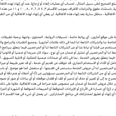
لغ الصحيح (على سبيل المثال ، لحساب أي عمليات إلغاء أو إرجاع). عند أي إنهاء لهذه الاتف
ية, باستثناء حقوق والتزامات الأطراف بموجب الأقسام
۳
, ٤ ٥, ٦,
۷ ,
۸ ,
۱۰
و
۱۱
من هذه ال
تفاقية ، ستظل سارية بعد إنهاء هذه الاتفاقية. لن يعفي أي إنهاء لهذه الاتفاقية أي من 
لى موقع أمازون ، أي روابط خاصة ، تنسيقات الروابط ، المحتوى ، واجهة برمجة تطبيقات إع
لخاصة بنا والشركات التابعة لنا (بما في ذلك علامات أمازون) ، وجميع التقنيات والبرامج و
مستخدم من قبلنا أو نيابة عنا أو عن الشركات التابعة لنا أو المرخصين فيما يتعلق ببرنامج
بعة لنا أو المرخصين أي تمثيل أو ضمان من أي نوع ، سواء كان صريحا أو ضمنيا أو قانونيا 
ت فيما يتعلق بعروض الخدمة ، بما في ذلك أي ضمانات ضمنية
للملكية
، أو قابلية التسويق ،
امل أو الأداء أو الاستخدام التجاري. قد نتوقف عن تقديم أي خدمة ، أو قد نغير طبيعة أو 
أو المرخصين لنا أن عروض الخدمة ستستمر في تقديمها ، أو ستعمل كما هو موضح ، أو باستمر
نحن أو أي من الشركات التابعة لنا أو المرخصين مسؤولين عن (أ) أي أخطاء أو عدم دقة أو في
 مصرح به إلى أو تغيير أو حذف أو تدمير أو تلف أو فقدان موقعك أو أي بيانات أو صور أو نص
خلال عروض الخدمة أي ضمان غير منصوص عليه صراحة في هذه الاتفاقية. علاوة على ذلك ، 
(خ) أي خسارة في الأرباح أو الإيرادات المتوقعة أو المبيعات المتوقعة أو الشهرة أو المزاي
 أي إنهاء أو تعليق لمشاركتك في برنامج المشاركين . لن يعمل أي شيء في هذا القسم
۷
لاس