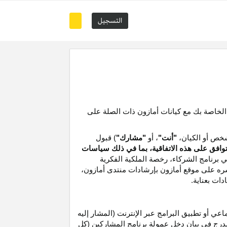
التسجيل
 الخاصة بك مع كيانات أمازون ذات الصلة على
خص أو الكيان،
"أنت"
، أو
"مشارك"
) قبول
توافق على هذه الاتفاقية، بما في ذلك سياسات
ي برنامج الشركاء،
رخصة
الملكية الفكرية
شره على موقع
أمازون
بإرشادات منتدى أمازون،
دات بعناية
.
 أو تطبيق البرامج عبر الإنترنت (المشار إليه
درج في بيان دخل عمولة برنامج المشاركين (كل