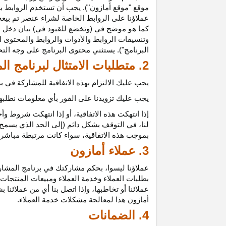
موقع "موقع أمازون"). يجب أن تستخدم الروابط بش
عملاؤنا على الروابط الخاصة لشراء عنصر تم بيعه
كما هو موضح في (وتخضع للقيود في) بيان دخل ع
وتنسيقات الروابط والأدوات والروابط والمحتوى ا
البرنامج"). يستثني محتوى البرنامج على وجه الت
2. متطلبات الامتثال لبرنامج المشاركين
يجب عليك الالتزام بهذه الاتفاقية للمشاركة في
يجب عليك تزويدنا على الفور بأي معلومات نطلبها 
إذا انتهكت هذه
الاتفاقية،
أو إذا انتهكت شروط وأح
لنا، في التوقف بشكل دائم (إلى الحد الذي يسمح 
بموجب هذه
الاتفاقية،
سواء كانت مرتبطة مباشرة ب
3. عملاء أمازون
عملاؤنا
ليسوا،
بحكم مشاركتك في برنامج المشاركي
بطلبات العملاء وخدمة العملاء ومبيعات المنتجات
عملائنا أو تخاطبها، وإذا اتصل بنا أي من عملائن
أمازون هذا لمعالجة مشكلات خدمة العملاء.
4. الضمانات