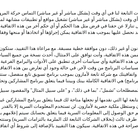
كات التابعة لنا في أي وقت (بشكل مباشر أو غير مباشر) التماس حركة الم
 في أي وقت (بشكل مباشر أو غير مباشر) تشغيل مواقع أو تطبيقات مشابهة ل
تنازلا عن حقنا في فرض مثل هذا الحكم أو أي حكم آخر من هذه الاتفاقية لا
 نحصل عليها بموجب هذه الاتفاقية يمكن إجراؤها أو اتخاذها أو منحها وفقا
انون أو غير ذلك، دون موافقة خطية مسبقة. مع مراعاة هذا التقييد، ستكون 
ضمن هذه الاتفاقية، وأنت توافق على الامتثال، أحدث نسخة من جميع السي
 في هذه الاتفاقية وأي سياسات أخرى تنطبق على الأدوات والبرامج الفرعية
لسياسات البرنامج من وقت لآخر. في حالة وجود أي تعارض بين هذه الاتفاق
ة واتفاقيتك مع شركة تابعة لأمازون بموجب برنامج تسويق تابع منفصل، ستتحك
نامج) هي الاتفاقية الكاملة بينك وبيننا فيما يتعلق ببرنامج المشاركين و
لمصطلحات "تشمل"، "بما في ذلك"، و "على سبيل المثال" والمقصود سبيل ا
بعة لها التي نقدمها أو نجعلها متاحة لك فيما يتعلق ببرنامج المشاركين غي
تظل ملكية حصرية لأمازون. لن تستخدم المعلومات السرية إلا بالقدر ال
م حق الوصول إلى المعلومات السرية فيما يتعلق بحسابك سيتم إعلامهم با
طرف ثالث (بخلاف الشركات التابعة لك الملزمة بالتزامات السرية) وستتخذ
راحة في هذه الاتفاقية. سيكون هذا التقييد بالإضافة إلى شروط أي اتفا