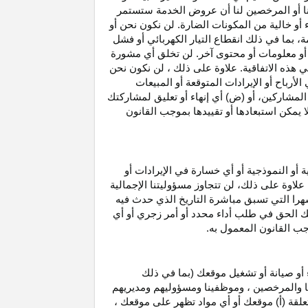
نا أو المرخصين لنا أن عروض الخدمة ستستمر
 أو خالية من المكونات الضارة. لن نكون نحن أو
ة، بما في ذلك انقطاع
التيار الكهربائي أو فشل
أو معلومات أو محتوى آخر. لن تخلق أي مشورة
هذه الاتفاقية. علاوة على
ذلك ،
لن نكون نحن
ي
الأرباح
أو الإيرادات المتوقعة أو المبيعات
المشاركين
، أو (ض) أي إنهاء أو تعليق لمشاركتك
لا يمكن استبعادها أو تقييدها بموجب القانون
ية أو النموذجية أو أي خسارة في
الإيرادات
أو
. علاوة على ذلك، لن تتجاوز مسؤوليتنا الإجمالية
هرا التي تسبق مباشرة التاريخ الذي حدث فيه
ك الحق في طلب أداء محدد أو أمر زجري أو أي
جب القانون المعمول به.
أو صيانة أو تشغيل موقعك (بما في ذلك
لنا والمرخصين ، وموظفينا ومسؤوليهم ومديريهم
علقة (أ) موقعك أو أي مواد تظهر على موقعك ،