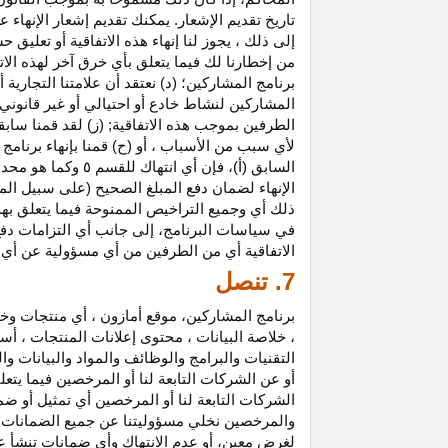
تاريخ تقديم الإشعار. يمكنك تقديم إشعار الإنه
إلى ذلك ، يجوز لنا إنهاء هذه الاتفاقية أو تعلي
من إخطارنا لك فيما يتعلق بأي خرق آخر لهذه الات
برنامج المشاركين؛ (د) نعتقد أن علامتنا التجار
المشاركين لنشاط خادع أو احتيالي أو غير قانوني ؛
الطرفين بموجب هذه الاتفاقية; (ز) لقد قمنا سابق
لأي سبب من الأسباب ، أو (ح) قمنا بإنهاء برنا
السابق (أ)، فإن 
الإنهاء لضمان دفع المبلغ الصحيح (على سبيل المث
ذلك أي وجميع التراخيص الممنوحة فيما يتعلق به
في سياسات البرنامج، إلى جانب أي التزامات د
الاتفاقية أي من الطرفين من أي مسؤولية عن أي 
7. تنصل
برنامج المشاركين، موقع أمازون ، أي منتجات وخ
، خلاصة البيانات ، محتوى إعلانات المنتجات ، أس
التقنيات والبرامج والوظائف والمواد والبيانات و
أو عن الشركات التابعة لنا أو المرخصين فيما يتع
الشركات التابعة لنا أو المرخصين أي تمثيل أو ض
والمرخصين نخلي مسؤوليتنا عن جميع الضمانات فيم
لغرض معين، أو عدم الانتهاك وأي ضمانات تنشأ عن 