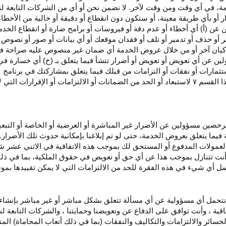
، في أي وقت ومن وقت لآخر. لا نضمن نحن أو أي من الشركات التابعة ل
أو بأي طريقة معينة، أو ستكون دون انقطاع أو دقيقة أو خالية من الأخطاء
ن عن (أ) أي أخطاء أو عدم
دقة
أو فيروسات أو برامج ضارة أو انقطاع الخدم
ر
أو حذف أو تدمير أو تلف أو فقدان
موقعك
أو أي بيانات أو صور أو نصوص 
كيان آخر أو من خلال عروض الخدمة أي ضمان غير منصوص عليه صراحة في 
لين عن أي تعويض أو تعويض أو أضرار تنشأ فيما يتعلق بـ (خ) أي خسارة ف
ثمارات أو نفقات أو التزامات من قبلك فيما يتعلق بمشاركتك في
برنامج 
ا القسم
۷
لاستبعاد أو الحد من الضمانات أو الالتزامات أو الإقرارات التي 
المرخصين مسؤولين عن الأضرار غير
المباشرة
أو العرضية أو الخاصة أو التبع
ئة فيما يتعلق بعروض الخدمة، حتى لو تم إبلاغنا بإمكانية حدوث تلك الأضرار
لعمولات المدفوع أو المستحق لك بموجب هذه الاتفاقية في الاثني عشر ش
أنت تتنازل بموجب هذا عن أي حق أو تعويض في حقوق الملكية، بما في ذل
عمل أي شيء في هذه الفقرة للحد من الالتزامات التي لا يمكن تقييدها بمو
نتحمل أي مسؤولية عن أي مسألة تتعلق بشكل مباشر أو غير مباشر بإنشاء 
قية ، وأنت توافق على الدفاع عن وتعويضنا وحمايتنا ، والشركات التابعة 
خسائر والالتزامات والتكاليف والنفقات (بما في ذلك أتعاب المحاماة) المت