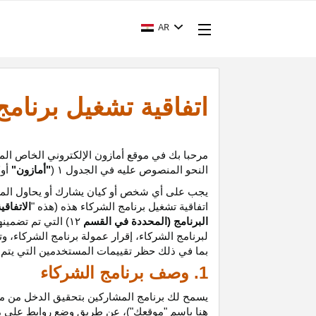
AR
اتفاقية تشغيل برنام
مرحبا بك في موقع أمازون الإلكتروني الخاص الم
النحو المنصوص عليه في الجدول
۱ (
"أمازون"
أو
"
يجب على أي شخص أو كيان يشارك أو يحاول المشا
اتفاقية تشغيل برنامج الشركاء هذه (هذه "
الاتفاقي
البرنامج (المحددة في القسم
۱۲
)
التي تم تضمينه
لبرنامج الشركاء،
إقرار
عمولة برنامج الشركاء، و
ت
بما في ذلك حظر تقييمات المستخدمين التي يتم إن
1. وصف برنامج الشركاء
يسمح لك برنامج المشاركين بتحقيق الدخل من موق
هنا باسم "موقعك")، عن طريق وضع روابط على 