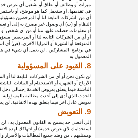
ميزات أو وظائف أو نطاق أو تشغيل أي عرض خدمة
في تقديمها، أو ستعمل كما هو موضح، أو باستمرار 
أي من الشركات التابعة لنا أو المرخصين مسؤولي
النظام أو (ب) أي وصول غير مصرح به إلى أو
تغيي
أو معلومات حصلت عليها منا أو من أي شخص أو 
أو أي من الشركات التابعة لنا أو المرخصين مسؤو
المتوقعة أو الشهرة أو المزايا
الأخرى،
(ص) أي است
في
برنامج المشاركين
. لن يعمل أي شيء في هذ
المعمول به.
8. القيود على المسؤولية
لن نكون نحن أو أي من الشركات التابعة لنا أو 
الأرباح أو الشهرة أو الاستخدام أو البيانات الناش
الناشئة فيما يتعلق بعروض الخدمة إجمالي دخل ا
الحدث الذي أدى إلى أحدث مطالبة بالمسؤولية. 
تعويض عادل آخر فيما يتعلق بهذه الاتفاقية. لن ي
9. التعويض
إلى أقصى حد يسمح به القانون المعمول به ، لن 
استخدامك لأي عرض خدمة) أو انتهاكك لهذه الاتفا
وممثليهم ، من وضد جميع المطالبات والأضرار وال