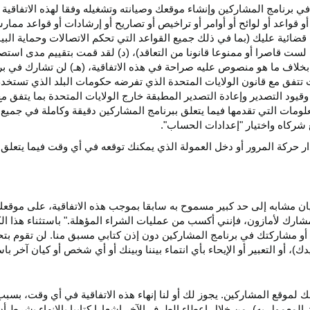
ي برنامج المشاركين وإنشاء موقعك وصيانته وتشغيله وفقا لهذه الاتفاقية 
و قواعد أو لوائح أو أوامر أو تراخيص أو تصاريح أو إرشادات أو قواعد ممارسة
ضائية عليك (بما في ذلك جميع القواعد التي تحكم الاتصالات وحماية البيا
 لست قاصرا أو ممنوعا قانونا من التعاقد)، (د) لقد قمت بتقييم مدى است
ن بخلاف ما هو منصوص عليه صراحة في هذه الاتفاقية، (هـ) لن تشارك في
 تتفق مع قانون الولايات المتحدة الذي تفرضه حكومات البلد الذي تستخ
 وقيود التصدير وإعادة التصدير المطبقة خارج الولايات المتحدة بما يتفق م
معلومات التي تقدمها فيما يتعلق ببرنامج المشاركين دقيقة وكاملة في جمي
ركاه واختيار "إعدادات الحساب".
ار حركة المرور أو دخل العمولة الذي يمكنك توقعه في أي وقت فيما يتعلق
يان مشابه إلى حد كبير مسموح به سابقا بموجب هذه الاتفاقية، على موقع
مشارك لأمازون، فإنني أكسب من عمليات الشراء المؤهلة." باستثناء هذا 
ية أو مشاركتك في برنامج المشاركين دون إذن كتابي مسبق منا. لن تقوم بت
ؤيدك)، أو التعبير أو الإيحاء بأي انتماء بيننا وبينك أو أي شخص أو كيان آخر 
 لموقع المشاركين. يجوز لك أو لنا إنهاء هذه الاتفاقية في أي وقت، بسبب
لمعمول به)، من خلال إعطاء الطرف الآخر إشعارا كتابيا بالإنهاء بشرط أن ي