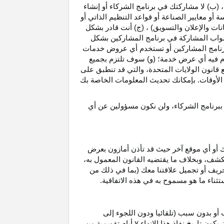
، (ب) لا مشاركتك في برنامج الشركاء أو إنشاء
 أو معايير الصناعة أو قواعد التنظيم الذاتي أو
نات والإعلان والتسويق) ، (ج) أنت قادر بشكل
صواب
المشاركة في برنامج المشاركين بشكل
 برنامج المشاركين أو تستخدم أي عروض خدمات
دم فيه أي عرض خدمة؛ (و) سوف تلتزم بجميع
ع قانون الولايات المتحدة، والتي قد تنطبق على
ع الأوقات. بإمكانك تحديث المعلومات الخاصة بك
 ببرنامج الشركاء، ولن نكون مسؤولين عن أي
ك أو أي موقع آخر حيث قد تأذن أمازون بعرض
الكشف، وبخلاف ما يقتضيه القانون المعمول
به،
حريف أو تجميل علاقتنا معك (بما في ذلك من
باستثناء ما هو مسموح به في هذه الاتفاقية.
 أو بدون سبب (تلقائيا ودون اللجوء إلى
كون تاريخ نفاذ هذا الإنهاء
۷
أيام تقويمية من