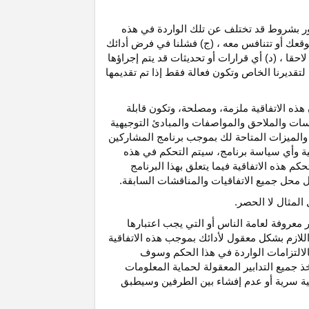
رور بشروط قد تختلف عن تلك الواردة في هذه
موقعك أو تتنافس معه ، (ج) فشلنا في فرض أدائك
حقا ، (د) أي قرارات أو تحديثات قد يتم إجراؤها
 لتقديرنا الخاص وتكون فعالة فقط إذا تم تقديمها
هذه الاتفاقية ملزمة، ومصلحة، وتكون قابلة
اسات والملاحق والمواصفات والمبادئ التوجيهية
 والميزات المتاحة لك بموجب برنامج المشاركين
ية وأي سياسة برنامج، سيتم التحكم في هذه
م هذه الاتفاقية فيما يتعلق بهذا البرنامج
تحل محل جميع الاتفاقيات والمناقشات السابقة.
لمثال لا الحصر.
ر معروفة لعامة الناس أو التي يجب اعتبارها
لازم بشكل معقول لأدائك بموجب هذه الاتفاقية
لالتزامات الواردة في هذا الحكم وسوف
 جميع التدابير المعقولة لحماية المعلومات
قية سرية أو عدم إفشاء بين الطرفين وسيطبق