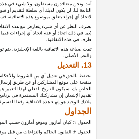
أنت ونحن متعاقدون
مستقلون،
ولا شيء في هذه 
التابعة لنا. لن يكون لديك أي سلطة لتقديم أو قب
لاتخاذ أي إجراء يتعلق بموضوع هذه
الاتفاقية،
فسيت
بصرف النظر عن أي شيء يتعارض مع هذه
الاتفا
(بما في ذلك اتخاذ أو عدم اتخاذ أي إجراءات فيما
طرف في هذه الاتفاقية.
تمت
صياغة
هذه
الاتفاقية
باللغة
الإنجليزية
.
يتم
تو
والنص
الأصلي
.
13. التعديل
نحتفظ بالحق في تعديل أي من الشروط والأحكام ال
منقحة على موقع المشاركين أو عن طريق إرسال إشع
الخاص بك. سيكون التاريخ الفعلي لهذا التغيير هو 
تقديم الإشعار. إن مشاركتك المستمرة في برنامج 
ملاذك الوحيد هو إنهاء هذه الاتفاقية وفقا للقسم ٦.
الجداول
الجدول
۱:
كيان أمازون وموقع أمازون حسب المو
الجدول
۲:
القانون الحاكم والنزاعات من قبل موق