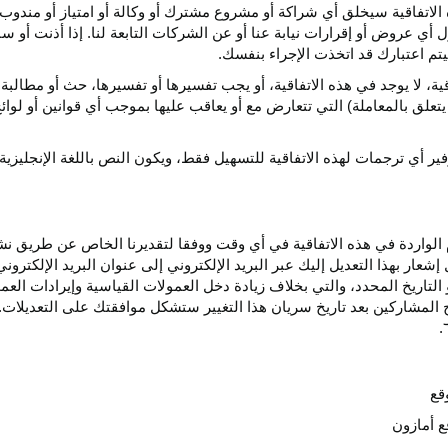
الاتفاقية سيخلق أي
شراكة
أو مشروع مشترك أو وكالة أو امتياز أو مندوب 
ول أي عروض أو إقرارات نيابة عنا أو عن الشركات التابعة لنا. إذا أذنت أ
م اعتبارك قد اتخذت الإجراء بنفسك.
قية،
لا يوجد في هذه
الاتفاقية،
أو يجب تفسيرها أو
تفسيرها،
حث أو مطالبة 
 يتعلق بالمعاملة) التي تتعارض مع أو يعاقب عليها بموجب أي
قوانين
أو لوائ
فير
أي
ترجمات
لهذه
الاتفاقية
للتسهيل
فقط،
ويكون
النص
باللغة
الإنجليزية
واردة في هذه الاتفاقية في أي وقت ووفقا لتقديرنا الخاص عن طريق نشر 
ار بهذا التعديل إليك عبر البريد الإلكتروني إلى عنوان البريد الإلكتر
التاريخ
المحدد،
والتي بخلاف زيادة دخل العمولات القياسية وإيرادات الع
المشاركين بعد تاريخ سريان هذا التغيير ستشكل موافقتك على التعديلات. 
قع
ع أمازون