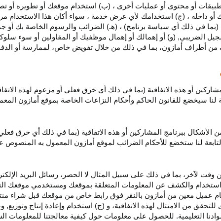
بيقات أو محتوى أو عمليات أخرى ، (ب) استخدام موقعك أو تطويره أو تصميمه
 أو داخله ، (ج) استخدامك لأي عرض خدمة ، سواء أكان هذا الاستخدام مرخص
ية (بما في ذلك أي سياسة برنامج) ، (هـ) الضرائب والرسوم الخاصة بك أو جم
سجيل الضريبي, (و) أو إهمالك أو إهمال موظفيك أو المقاولين أو سوء سلوكهم
ف من أطراف أمازون، بما في ذلك من خلال تفويض خاص، لممارسة أو الدفاع 
مشاركين أو هذه الاتفاقية (بما في ذلك أي خرق فعلي أو مزعوم لهذه الاتفا
تابعة لنا سيخضع للقانون الحاكم وأحكام النزاعات الخاصة بموقع أمازون ال
الأشكال ببرنامج المشاركين أو هذه الاتفاقية (بما في ذلك أي خرق فعلي
التابعة لنا ستخضع
للأحكام الضرائب
لموقع أمازون المعمول به المنصوص ع
 وقت لآخر، بما في ذلك على سبيل المثال لا الحصر، رسائل البريد الإلكتر
يل واستخدام والكشف عن المعلومات المتعلقة بموقعك ومستخدمي موقعك الت
يام عميل معين من أمازون بالنقر فوق رابط خاص من موقعك قبل شراء منت
 للتحقق من الامتثال لهذه الاتفاقية، و (ج) استخدام وإعادة إنتاج وتوزي
دنا التعليمية. للحصول على معلومات حول كيفية معالجتنا للمعلومات ا