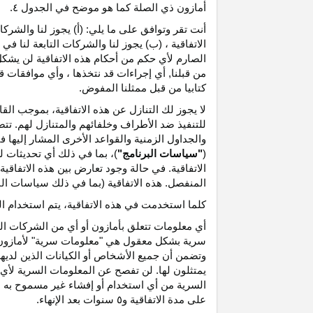
أمازون ذي الصلة كما هو موضح في الجدول ٤.
أنت تقر وتوافق على ما يلي: (أ) يجوز لنا والشر
الاتفاقية ، (ب) يجوز لنا والشركات التابعة لنا
الصارم لأي حكم من أحكام هذه الاتفاقية لن يشكل 
من قبلنا, أي إجراءات قد نتخذها ، وأي موافقات قد
كتابيا من قبل ممثلنا المفوض.
لا يجوز لك التنازل عن هذه الاتفاقية، بموجب الق
للتنفيذ ضد الأطراف وخلفائهم والمتنازل لهم. تت
والجداول الزمنية والقواعد الأخرى المشار إليها
(
"سياسات البرنامج"
)، بما في ذلك أي تحديثات 
الاتفاقية. في حالة وجود تعارض بين هذه الاتفاقي
المنفصل. هذه الاتفاقية (بما في ذلك سياسات البر
كلما استخدمت في هذه الاتفاقية، يتم استخدام ا
أي معلومات تتعلق بأمازون أو أي من الشركات التا
سرية بشكل معقول هي "معلومات سرية" لأمازون وس
وتضمن أن جميع الأشخاص أو الكيانات الذين لديه
يمتثلون لها. لن تفصح عن المعلومات السرية لأي 
السرية من أي استخدام أو إفشاء غير مسموح به ص
على مدة الاتفاقية و٥ سنوات بعد الإنهاء.