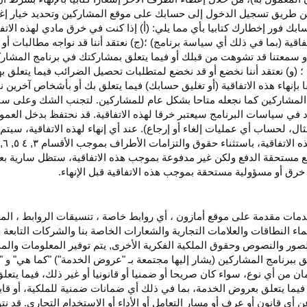
اء عن طريق تسجيل الدخول إلى حسابك على موقع المشاركين وتحديد خيار إ
ق حسابك فور إخطارك كتابيا بأي مما يلي: (أ) إذا كنت في خرق مادي لهذه ال
فاقية (بما في ذلك أي سياسة برنامج) ؛(ج) نعتقد أننا قد نواجه مطالبات 
ية أو سمعتنا قد تشوهت من قبلك أو فيما يتعلق بمشاركتك في برنامج المشار
 (و) نعتقد أننا نخضع أو قد نخضع لمتطلبات تحصيل الضرائب فيما يتعلق بهذ
ا بإنهاء هذه الاتفاقية (أو تغليق حسابك) فيما يتعلق بك أو بأشخاص آخرين 
مج المشاركين كما نجعله متاحا بشكل عام للمشاركين. لتجنب الشك وعلى س
أي انتهاك للقسم ٥ وكما هو محدد في سياسات البرنامج سيعتبر خرقا لهذه الاتفاقية. قد نحتفظ
ال، لحساب أي عمليات إلغاء أو إرجاع). عند أي إنهاء لهذه
الاتفاقية،
سيتم إ
ذه
الاتفاقية،
باستثناء حقوق والتزامات الأطراف بموجب الأقسام
۳
, ٤ ٥, ٦,
فع مستحقة
الدفع
ولكن غير مدفوعة بموجب هذه الاتفاقية، ستظل سارية بعد إن
خرق أو مسؤولية مستحقة بموجب هذه الاتفاقية قبل الإنهاء.
دمات مقدمة على موقع أمازون ، أي روابط خاصة ، تنسيقات الروابط ، الم
ماء النطاقات والعلامات التجارية والشعارات الخاصة بنا والشركات التابعة 
الصور والنصوص وحقوق الملكية الفكرية الأخرى, يتم توفير المعلومات والمحت
لق ببرنامج المشاركين (يشار إليها مجتمعة بـ "عروض الخدمة") "كما هي" و "
مان من أي نوع، سواء كان
صريحا
أو ضمنيا أو قانونيا أو غير ذلك، فيما يتع
ا يتعلق بعروض الخدمة، بما في ذلك أي ضمانات ضمنية للملكية، أو قابلية
أي قانون أو عرف أو مسار التعامل أو الأداء أو الاستخدام التجاري. قد ن