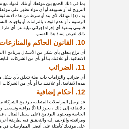
بما في ذلك الجمع بين موقعك أو تلك المواد مع تط
الترويج له أو تسويقه أو أي مواد تظهر على موقعك
به ، (د) انتهاكك لأي بند أو شرط من هذه الاتفاق
الرسوم ، أو عدم الوفاء بالتزامات أو واجبات الت
قانوني وتنفيذ أي إجراء إجرائي نيابة عن أي طر
ذلك لغرض إنفاذ هذا القسم.
10. القانون الحاكم والمنازعات
أي نزاع يتعلق بأي شكل من الأشكال ببرنامج ا ال
الاتفاقية، أو علاقتك بنا أو بأي من الشركات ال
11. الضرائب
أي ضرائب والتزامات ذات صلة تتعلق بأي شكل من 
هذه الاتفاقية، أو علاقتك بنا أو بأي من الشركات 
12. أحكام إضافية
قد نرسل المراسلات المتعلقة ببرنامج الشركاء من
بالإضافة إلى ذلك ، يجوز لنا (أ) مراقبة وتسج
الخاصة ومحتوى البرنامج (على سبيل المثال ، ق
ومراقبته والزحف إليه والتحقيق فيه بطريقة أخرى
على موقعك كأمثلة على أفضل الممارسات في موا