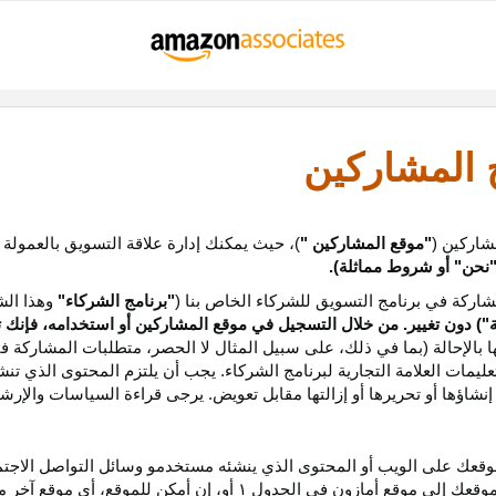
ج المشاركين
شاركين (
"موقع المشاركين "
)، حيث يمكنك إدارة علاقة التسويق بالعمولة
نحن
"
أو شروط مماثلة).
ركة في برنامج التسويق للشركاء الخاص بنا (
"برنامج الشركاء"
وهذا الش
ة
") دون تغيير. من خلال التسجيل في موقع المشاركين أو استخدامه، فإنك 
ا بالإحالة (بما في ذلك، على سبيل المثال لا الحصر، متطلبات المشاركة ف
عليمات
العلامة التجارية لبرنامج الشركاء
.
يجب أن يلتزم المحتوى الذي تن
شاؤها أو تحريرها أو إزالتها مقابل تعويض. يرجى قراءة السياسات والإرشا
عك على الويب أو المحتوى الذي ينشئه مستخدمو وسائل التواصل الاجتماعي
موقعك إلى موقع أمازون في الجدول
۱
أو، إن أمكن
للموقع،
أي موقع آخر م