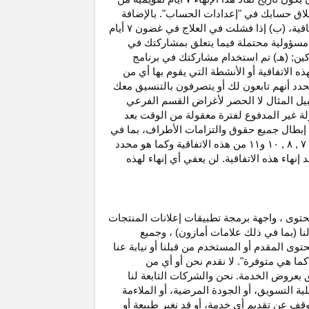
غلاق حسابك في "إعدادات الحساب". بالإضافة
اتفاقية، (ب) إذا فشلت في العلاج في غضون
۷
أيام
أو مسؤولية محتملة فيما يتعلق بمشاركتك في
كين; (هـ) تم استخدام مشاركتك في برنامج
ه الاتفاقية أو الأنشطة التي يقوم بها أي من
نحدد أنهم تابعون لك أو يتصرفون بالتنسيق معك
بيل المثال لا الحصر لأغراض القسم الفرعي
 بدخل العمولة غير المدفوع لفترة معقولة من الوقت بعد
بطال جميع حقوق والتزامات
الأطراف،
بما في
۷ ,
۸ ,
۱۰
و
۱۱
من هذه الاتفاقية وكما هو محدد
هاء هذه الاتفاقية. لن يعفي أي إنهاء لهذه
حتوى ، واجهة برمجة تطبيقات إعلانات المنتجات
لنا (بما في ذلك علامات أمازون) ، وجميع
وى المقدم أو المستخدم من قبلنا أو نيابة عنا
كما هي متوفرة". لا نقدم نحن أو أي من
لق بعروض الخدمة. نحن والشركات التابعة لنا
 التسويق، أو الجودة المرضية، أو الملاءمة
توقف عن تقديم أي خدمة، أو قد نغير
طبيعة
أو