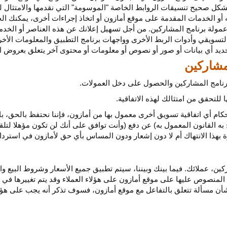
كل صحيح تنسيقات الروابط الخاصة "الموسومة" التي نقدمها والامتثال لهذ
 أو الخدمات المقدمة على موقع أمازون أو اتخاذ إجراءات
أخرى،
يمكنك ال
مولة برنامج المشاركين. من أجل تسهيل إعلانك عن هذه العناصر أو
الخدم
لتسويقي وأدوات الربط الأخرى وواجهات برنامج التطبيق والمعلومات الأخر
حديد أي
بيانات
أو صور أو نصوص أو معلومات أو محتوى آخر يتعلق بعروض ال
 برنامج المشاركين والحصول على دخل العمولات.
للتحقق من امتثالك لهذه الاتفاقية.
كام أي اتفاقية تسويق أخرى معمول بها من أمازون، فإننا نحتفظ بالحق، ب
به القانون المعمول به) عن دفع (وأنت توافق على أنك لن تكون مؤهلا لتل
هذا الانتهاك أم لا دون إشعار ودون المساس بأي حق لأمازون في استرداد ا
ن، عملائك. فيما بينك وبيننا، سيتم تطبيق جميع الأسعار وشروط البيع وا
 المنصوص عليها على موقع أمازون على هؤلاء العملاء وقد يتم تغييرها في
ا بشأن مسألة تتعلق بالتفاعل مع موقع أمازون، فسوف تذكر أنه يجب على هؤل