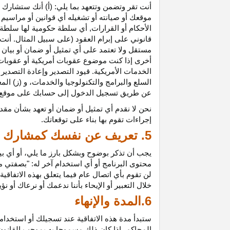
أنت تقر وتضمن وتتعهد بما يلي: (أ) أنك ستشارك ف
موقعك أو صيانته أو تشغيله أي قوانين أو مراسيم أ
الأحكام أو القرارات, أي سلطة حكومية لها سلطة ق
قانوني على إبرام العقود (على سبيل المثال. أنت
مستقل ولا تعتمد على أي تمثيل أو ضمان أو بيا
أخرى إذا كنت موضوع عقوبات أمريكية أو عقوبات
الخدمات الأمريكية. قيود التصدير وإعادة التصدير
السلع والبرامج والتكنولوجيا والخدمات، و (ز) ال
عن طريق تسجيل الدخول إلى حسابك على موقع ش
نحن لا نقدم أي تمثيل أو ضمان أو تعهد بشأن مقد
إجراءات تقوم بها بناء على توقعاتك.
5. تعريف عن نفسك كمشارك
يجب أن تذكر بوضوح وبشكل بارز ما يلي، أو أي ب
محتوى البرنامج أو أي استخدام آخر له: "بصفتي 
لن تقوم بأي اتصال عام فيما يتعلق بهذه الاتفاق
خلال التعبير أو الإيحاء بأننا ندعمك أو نرعاك أو ن
6.المدة والإنهاء
ستبدأ مدة هذه الاتفاقية عند تسجيلك أو استخدامك
المحاكم، إذا كان ذلك مسموحا به بموجب القانون ا