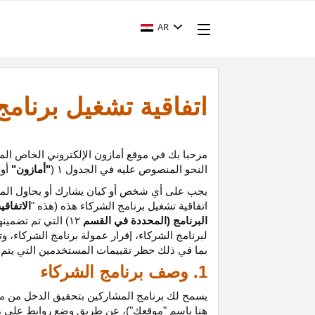
AR
اتفاقية تشغيل برنام
مرحبا بك في موقع أمازون الإلكتروني الخاص الم
النحو المنصوص عليه في الجدول
۱ (
"أمازون"
أو
"
يجب على أي شخص أو كيان يشارك أو يحاول المشا
اتفاقية تشغيل برنامج الشركاء هذه (هذه "
الاتفاقي
البرنامج (المحددة في القسم
۱۲
)
التي تم تضمينه
لبرنامج الشركاء،
إقرار
عمولة برنامج الشركاء، و
ت
بما في ذلك حظر تقييمات المستخدمين التي يتم إن
1. وصف برنامج الشركاء
يسمح لك برنامج المشاركين بتحقيق الدخل من موق
هنا باسم "موقعك")، عن طريق وضع روابط على 