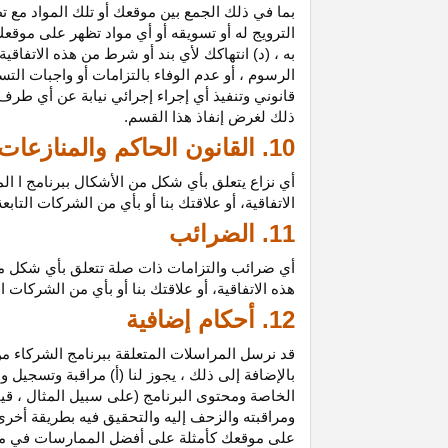
بما في ذلك الجمع بين موقعك أو تلك المواد مع تط
الترويج له أو تسويقه أو أي مواد تظهر على موقعك
به ، (د) انتهاكك لأي بند أو شرط من هذه الاتفاق
الرسوم ، أو عدم الوفاء بالتزامات أو واجبات الت
قانوني وتنفيذ أي إجراء إجرائي نيابة عن أي طر
ذلك لغرض إنفاذ هذا القسم.
10. القانون الحاكم والمنازعات
أي نزاع يتعلق بأي شكل من الأشكال ببرنامج ا ال
الاتفاقية، أو علاقتك بنا أو بأي من الشركات ال
11. الضرائب
أي ضرائب والتزامات ذات صلة تتعلق بأي شكل من 
هذه الاتفاقية، أو علاقتك بنا أو بأي من الشركات 
12. أحكام إضافية
قد نرسل المراسلات المتعلقة ببرنامج الشركاء من
بالإضافة إلى ذلك ، يجوز لنا (أ) مراقبة وتسج
الخاصة ومحتوى البرنامج (على سبيل المثال ، ق
ومراقبته والزحف إليه والتحقيق فيه بطريقة أخرى
على موقعك كأمثلة على أفضل الممارسات في موا