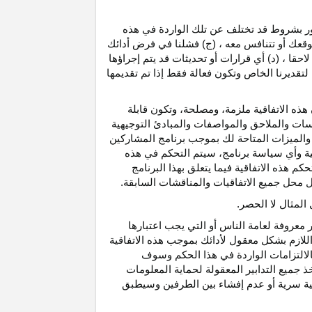
رور بشروط قد تختلف عن تلك الواردة في هذه
موقعك أو تتنافس معه ، (ج) فشلنا في فرض أدائك
حقا ، (د) أي قرارات أو تحديثات قد يتم إجراؤها
 لتقديرنا الخاص وتكون فعالة فقط إذا تم تقديمها
هذه الاتفاقية ملزمة، ومصلحة، وتكون قابلة
اسات والملاحق والمواصفات والمبادئ التوجيهية
 والميزات المتاحة لك بموجب برنامج المشاركين
ية وأي سياسة برنامج، سيتم التحكم في هذه
م هذه الاتفاقية فيما يتعلق بهذا البرنامج
تحل محل جميع الاتفاقيات والمناقشات السابقة.
لمثال لا الحصر.
ر معروفة لعامة الناس أو التي يجب اعتبارها
لازم بشكل معقول لأدائك بموجب هذه الاتفاقية
لالتزامات الواردة في هذا الحكم وسوف
 جميع التدابير المعقولة لحماية المعلومات
قية سرية أو عدم إفشاء بين الطرفين وسيطبق