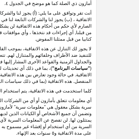
أمازون ذي الصلة كما هو موضح في الجدول ٤.
أنت تقر وتوافق على ما يلي: (أ) يجوز لنا والشر
الاتفاقية ، (ب) يجوز لنا والشركات التابعة لنا
الصارم لأي حكم من أحكام هذه الاتفاقية لن يشكل 
من قبلنا, أي إجراءات قد نتخذها ، وأي موافقات قد
كتابيا من قبل ممثلنا المفوض.
لا يجوز لك التنازل عن هذه الاتفاقية، بموجب الق
للتنفيذ ضد الأطراف وخلفائهم والمتنازل لهم. تت
والجداول الزمنية والقواعد الأخرى المشار إليها
(
"سياسات البرنامج"
)، بما في ذلك أي تحديثات 
الاتفاقية. في حالة وجود تعارض بين هذه الاتفاقي
المنفصل. هذه الاتفاقية (بما في ذلك سياسات البر
كلما استخدمت في هذه الاتفاقية، يتم استخدام ا
أي معلومات تتعلق بأمازون أو أي من الشركات التا
سرية بشكل معقول هي "معلومات سرية" لأمازون وس
وتضمن أن جميع الأشخاص أو الكيانات الذين لديه
يمتثلون لها. لن تفصح عن المعلومات السرية لأي 
السرية من أي استخدام أو إفشاء غير مسموح به ص
على مدة الاتفاقية و٥ سنوات بعد الإنهاء.