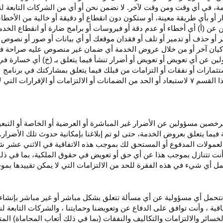
، في أي وقت ومن وقت لآخر. لا نضمن نحن أو أي من الشركات التابعة ل
أو بأي طريقة معينة، أو ستكون دون انقطاع أو دقيقة أو خالية من الأخطاء
ن عن (أ) أي أخطاء أو عدم
دقة
أو فيروسات أو برامج ضارة أو انقطاع الخدم
ر
أو حذف أو تدمير أو تلف أو فقدان
موقعك
أو أي بيانات أو صور أو نصوص 
كيان آخر أو من خلال عروض الخدمة أي ضمان غير منصوص عليه صراحة في 
لين عن أي تعويض أو تعويض أو أضرار تنشأ فيما يتعلق بـ (خ) أي خسارة ف
ثمارات أو نفقات أو التزامات من قبلك فيما يتعلق بمشاركتك في
برنامج 
ا القسم
۷
لاستبعاد أو الحد من الضمانات أو الالتزامات أو الإقرارات التي 
المرخصين مسؤولين عن الأضرار غير
المباشرة
أو العرضية أو الخاصة أو التبع
ئة فيما يتعلق بعروض الخدمة، حتى لو تم إبلاغنا بإمكانية حدوث تلك الأضرار
لعمولات المدفوع أو المستحق لك بموجب هذه الاتفاقية في الاثني عشر ش
أنت تتنازل بموجب هذا عن أي حق أو تعويض في حقوق الملكية، بما في ذل
عمل أي شيء في هذه الفقرة للحد من الالتزامات التي لا يمكن تقييدها بمو
نتحمل أي مسؤولية عن أي مسألة تتعلق بشكل مباشر أو غير مباشر بإنشاء 
قية ، وأنت توافق على الدفاع عن وتعويضنا وحمايتنا ، والشركات التابعة 
خسائر والالتزامات والتكاليف والنفقات (بما في ذلك أتعاب المحاماة) المت