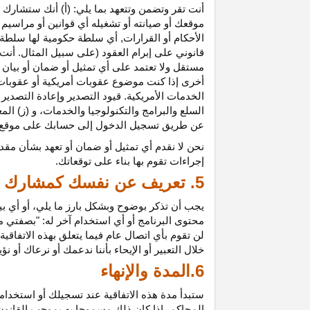
أنت تقر وتضمن وتتعهد بما يلي: (أ) أنك ستشارك ف
موقعك أو صيانته أو تشغيله أي قوانين أو مراسيم أ
الأحكام أو القرارات, أي سلطة حكومية لها سلطة ق
قانوني على إبرام العقود (على سبيل المثال. أنت
مستقل ولا تعتمد على أي تمثيل أو ضمان أو بيا
أخرى إذا كنت موضوع عقوبات أمريكية أو عقوبات
الخدمات الأمريكية. قيود التصدير وإعادة التصدير
السلع والبرامج والتكنولوجيا والخدمات، و (ز) ال
عن طريق تسجيل الدخول إلى حسابك على موقع ش
نحن لا نقدم أي تمثيل أو ضمان أو تعهد بشأن مقد
إجراءات تقوم بها بناء على توقعاتك.
5. تعريف عن نفسك كمشارك
يجب أن تذكر بوضوح وبشكل بارز ما يلي، أو أي ب
محتوى البرنامج أو أي استخدام آخر له: "بصفتي 
لن تقوم بأي اتصال عام فيما يتعلق بهذه الاتفاق
خلال التعبير أو الإيحاء بأننا ندعمك أو نرعاك أو ن
6.المدة والإنهاء
ستبدأ مدة هذه الاتفاقية عند تسجيلك أو استخدامك
المحاكم، إذا كان ذلك مسموحا به بموجب القانون ا