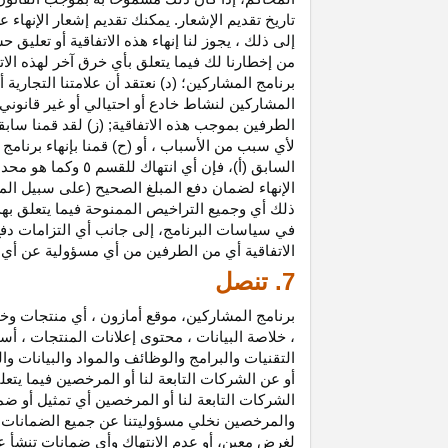
تاريخ تقديم الإشعار. يمكنك تقديم إشعار الإنه
إلى ذلك ، يجوز لنا إنهاء هذه الاتفاقية أو تعلي
من إخطارنا لك فيما يتعلق بأي خرق آخر لهذه الات
برنامج المشاركين؛ (د) نعتقد أن علامتنا التجار
المشاركين لنشاط خادع أو احتيالي أو غير قانوني ؛
الطرفين بموجب هذه الاتفاقية; (ز) لقد قمنا سابق
لأي سبب من الأسباب ، أو (ح) قمنا بإنهاء برنا
السابق (أ)، فإن 
الإنهاء لضمان دفع المبلغ الصحيح (على سبيل المث
ذلك أي وجميع التراخيص الممنوحة فيما يتعلق به
في سياسات البرنامج، إلى جانب أي التزامات د
الاتفاقية أي من الطرفين من أي مسؤولية عن أي 
7. تنصل
برنامج المشاركين، موقع أمازون ، أي منتجات وخ
، خلاصة البيانات ، محتوى إعلانات المنتجات ، أس
التقنيات والبرامج والوظائف والمواد والبيانات و
أو عن الشركات التابعة لنا أو المرخصين فيما يتع
الشركات التابعة لنا أو المرخصين أي تمثيل أو ض
والمرخصين نخلي مسؤوليتنا عن جميع الضمانات فيم
لغرض معين، أو عدم الانتهاك وأي ضمانات تنشأ عن 