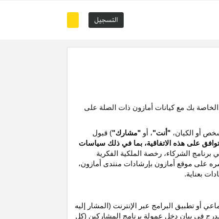
التسجيل
 الخاصة بك مع كيانات أمازون ذات الصلة على
خص أو الكيان،
"أنت"
، أو
"مشارك"
) قبول
توافق على هذه الاتفاقية، بما في ذلك سياسات
ي برنامج الشركاء،
رخصة
الملكية الفكرية
شره على موقع
أمازون
بإرشادات منتدى أمازون،
دات بعناية
.
 أو تطبيق البرامج عبر الإنترنت (المشار إليه
درج في بيان دخل عمولة برنامج المشاركين (كل