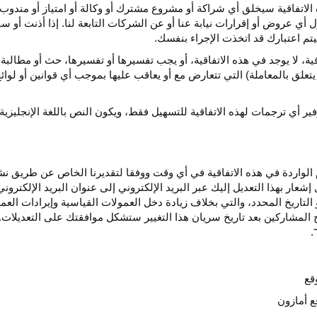
الاتفاقية سيخلق أي
شراكة
أو مشروع مشترك أو وكالة أو امتياز أو مندوب 
ول أي عروض أو إقرارات نيابة عنا أو عن الشركات التابعة لنا. إذا أذنت أ
م اعتبارك قد اتخذت الإجراء بنفسك.
قية،
لا يوجد في هذه
الاتفاقية،
أو يجب تفسيرها أو
تفسيرها،
حث أو مطالبة 
 يتعلق بالمعاملة) التي تتعارض مع أو يعاقب عليها بموجب أي
قوانين
أو لوائ
فير
أي
ترجمات
لهذه
الاتفاقية
للتسهيل
فقط،
ويكون
النص
باللغة
الإنجليزية
واردة في هذه الاتفاقية في أي وقت ووفقا لتقديرنا الخاص عن طريق نشر 
ار بهذا التعديل إليك عبر البريد الإلكتروني إلى عنوان البريد الإلكتر
التاريخ
المحدد،
والتي بخلاف زيادة دخل العمولات القياسية وإيرادات الع
المشاركين بعد تاريخ سريان هذا التغيير ستشكل موافقتك على التعديلات. 
قع
ع أمازون