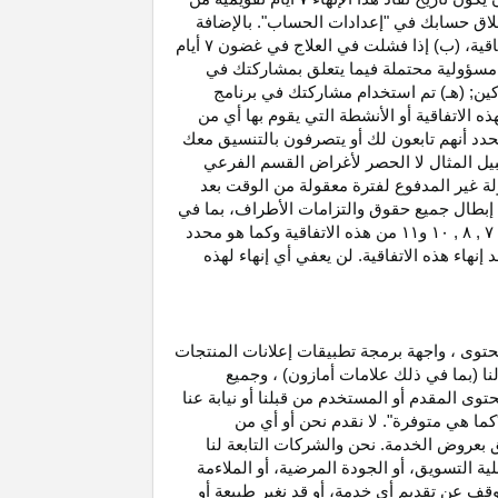
غلاق حسابك في "إعدادات الحساب". بالإضافة
اتفاقية، (ب) إذا فشلت في العلاج في غضون
۷
أيام
أو مسؤولية محتملة فيما يتعلق بمشاركتك في
كين; (هـ) تم استخدام مشاركتك في برنامج
ه الاتفاقية أو الأنشطة التي يقوم بها أي من
نحدد أنهم تابعون لك أو يتصرفون بالتنسيق معك
بيل المثال لا الحصر لأغراض القسم الفرعي
 بدخل العمولة غير المدفوع لفترة معقولة من الوقت بعد
بطال جميع حقوق والتزامات
الأطراف،
بما في
۷ ,
۸ ,
۱۰
و
۱۱
من هذه الاتفاقية وكما هو محدد
هاء هذه الاتفاقية. لن يعفي أي إنهاء لهذه
حتوى ، واجهة برمجة تطبيقات إعلانات المنتجات
لنا (بما في ذلك علامات أمازون) ، وجميع
وى المقدم أو المستخدم من قبلنا أو نيابة عنا
كما هي متوفرة". لا نقدم نحن أو أي من
لق بعروض الخدمة. نحن والشركات التابعة لنا
 التسويق، أو الجودة المرضية، أو الملاءمة
توقف عن تقديم أي خدمة، أو قد نغير
طبيعة
أو