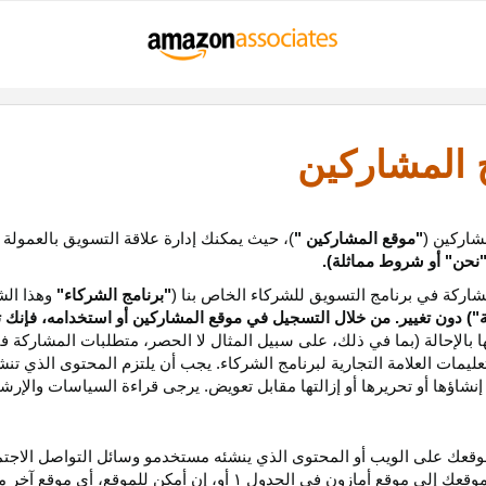
ج المشاركين
شاركين (
"موقع المشاركين "
)، حيث يمكنك إدارة علاقة التسويق بالعمولة
نحن
"
أو شروط مماثلة).
ركة في برنامج التسويق للشركاء الخاص بنا (
"برنامج الشركاء"
وهذا الش
ة
") دون تغيير. من خلال التسجيل في موقع المشاركين أو استخدامه، فإنك 
ا بالإحالة (بما في ذلك، على سبيل المثال لا الحصر، متطلبات المشاركة ف
عليمات
العلامة التجارية لبرنامج الشركاء
.
يجب أن يلتزم المحتوى الذي تن
شاؤها أو تحريرها أو إزالتها مقابل تعويض. يرجى قراءة السياسات والإرشا
عك على الويب أو المحتوى الذي ينشئه مستخدمو وسائل التواصل الاجتماعي
موقعك إلى موقع أمازون في الجدول
۱
أو، إن أمكن
للموقع،
أي موقع آخر م