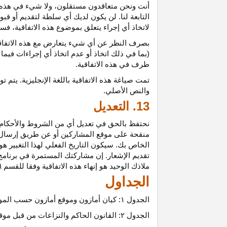
أنت ونحن متعاقدون
مستقلون،
ولا شيء في هذه 
التابعة لنا. لن يكون لديك أي سلطة لتقديم أو قب
لاتخاذ أي إجراء يتعلق بموضوع هذه
الاتفاقية،
فسيت
بصرف النظر عن أي شيء يتعارض مع هذه
الاتفا
(بما في ذلك اتخاذ أو عدم اتخاذ أي إجراءات فيما
طرف في هذه الاتفاقية.
تمت
صياغة
هذه
الاتفاقية
باللغة
الإنجليزية
.
يتم
تو
والنص
الأصلي
.
13. التعديل
نحتفظ بالحق في تعديل أي من الشروط والأحكام ال
منقحة على موقع المشاركين أو عن طريق إرسال إشع
الخاص بك. سيكون التاريخ الفعلي لهذا التغيير هو 
تقديم الإشعار. إن مشاركتك المستمرة في برنامج 
ملاذك الوحيد هو إنهاء هذه الاتفاقية وفقا للقسم ٦.
الجداول
الجدول
۱:
كيان أمازون وموقع أمازون حسب المو
الجدول
۲:
القانون الحاكم والنزاعات من قبل موق