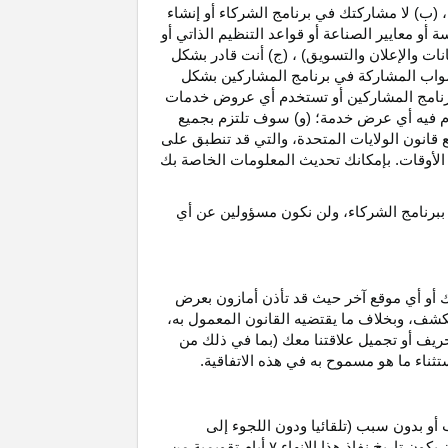
، (ب) لا مشاركتك في برنامج الشركاء أو إنشاء
 أو معايير الصناعة أو قواعد التنظيم الذاتي أو
نات والإعلان والتسويق) ، (ج) أنت قادر بشكل
صواب
المشاركة في برنامج المشاركين بشكل
 برنامج المشاركين أو تستخدم أي عروض خدمات
دم فيه أي عرض خدمة؛ (و) سوف تلتزم بجميع
ع قانون الولايات المتحدة، والتي قد تنطبق على
ع الأوقات. بإمكانك تحديث المعلومات الخاصة بك
 ببرنامج الشركاء، ولن نكون مسؤولين عن أي
ك أو أي موقع آخر حيث قد تأذن أمازون بعرض
الكشف، وبخلاف ما يقتضيه القانون المعمول
به،
حريف أو تجميل علاقتنا معك (بما في ذلك من
باستثناء ما هو مسموح به في هذه الاتفاقية.
 أو بدون سبب (تلقائيا ودون اللجوء إلى
كون تاريخ نفاذ هذا الإنهاء
۷
أيام تقويمية من