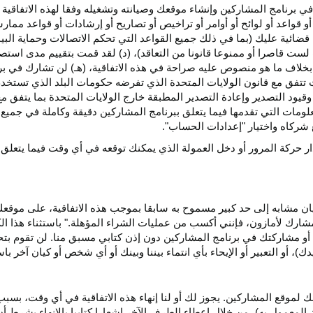
ي برنامج المشاركين وإنشاء موقعك وصيانته وتشغيله وفقا لهذه الاتفاقية 
و قواعد أو لوائح أو أوامر أو تراخيص أو تصاريح أو إرشادات أو قواعد ممارسة
ضائية عليك (بما في ذلك جميع القواعد التي تحكم الاتصالات وحماية البيا
 لست قاصرا أو ممنوعا قانونا من التعاقد)، (د) لقد قمت بتقييم مدى است
ن بخلاف ما هو منصوص عليه صراحة في هذه الاتفاقية، (هـ) لن تشارك في
 تتفق مع قانون الولايات المتحدة الذي تفرضه حكومات البلد الذي تستخ
 وقيود التصدير وإعادة التصدير المطبقة خارج الولايات المتحدة بما يتفق م
معلومات التي تقدمها فيما يتعلق ببرنامج المشاركين دقيقة وكاملة في جمي
ركاه واختيار "إعدادات الحساب".
ار حركة المرور أو دخل العمولة الذي يمكنك توقعه في أي وقت فيما يتعلق
يان مشابه إلى حد كبير مسموح به سابقا بموجب هذه الاتفاقية، على موقع
مشارك لأمازون، فإنني أكسب من عمليات الشراء المؤهلة." باستثناء هذا 
ية أو مشاركتك في برنامج المشاركين دون إذن كتابي مسبق منا. لن تقوم بت
ؤيدك)، أو التعبير أو الإيحاء بأي انتماء بيننا وبينك أو أي شخص أو كيان آخر 
 لموقع المشاركين. يجوز لك أو لنا إنهاء هذه الاتفاقية في أي وقت، بسبب
لمعمول به)، من خلال إعطاء الطرف الآخر إشعارا كتابيا بالإنهاء بشرط أن ي