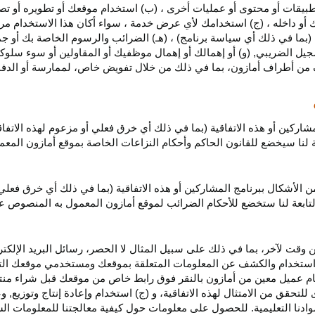
بيقات أو محتوى أو عمليات أخرى ، (ب) استخدام موقعك أو تطويره أو تصميمه
 أو داخله ، (ج) استخدامك لأي عرض خدمة ، سواء أكان هذا الاستخدام مرخص
ية (بما في ذلك أي سياسة برنامج) ، (هـ) الضرائب والرسوم الخاصة بك أو جم
سجيل الضريبي, (و) أو إهمالك أو إهمال موظفيك أو المقاولين أو سوء سلوكهم
ف من أطراف أمازون، بما في ذلك من خلال تفويض خاص، لممارسة أو الدفاع 
مشاركين أو هذه الاتفاقية (بما في ذلك أي خرق فعلي أو مزعوم لهذه الاتفا
تابعة لنا سيخضع للقانون الحاكم وأحكام النزاعات الخاصة بموقع أمازون ال
الأشكال ببرنامج المشاركين أو هذه الاتفاقية (بما في ذلك أي خرق فعلي
التابعة لنا ستخضع
للأحكام الضرائب
لموقع أمازون المعمول به المنصوص ع
 وقت لآخر، بما في ذلك على سبيل المثال لا الحصر، رسائل البريد الإلكتر
يل واستخدام والكشف عن المعلومات المتعلقة بموقعك ومستخدمي موقعك الت
يام عميل معين من أمازون بالنقر فوق رابط خاص من موقعك قبل شراء منت
 للتحقق من الامتثال لهذه الاتفاقية، و (ج) استخدام وإعادة إنتاج وتوزي
دنا التعليمية. للحصول على معلومات حول كيفية معالجتنا للمعلومات ا