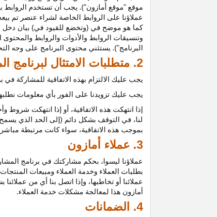
موقع "موقع أمازون"). يجب أن تستخدم الروابط بش
عملاؤنا على الروابط الخاصة لشراء عنصر تم بيعه
كما هو موضح في (وتخضع للقيود في) بيان دخل ع
وتنسيقات الروابط والأدوات والروابط والمحتوى ا
البرنامج"). يستثني محتوى البرنامج على وجه الت
2. متطلبات الامتثال لبرنامج المشاركين
يجب عليك الالتزام بهذه الاتفاقية للمشاركة في
يجب عليك تزويدنا على الفور بأي معلومات نطلبها 
إذا انتهكت هذه
الاتفاقية،
أو إذا انتهكت شروط وأح
لنا، في التوقف بشكل دائم (إلى الحد الذي يسمح 
بموجب هذه
الاتفاقية،
سواء كانت مرتبطة مباشرة ب
3. عملاء أمازون
عملاؤنا
ليسوا،
بحكم مشاركتك في برنامج المشاركي
بطلبات العملاء وخدمة العملاء ومبيعات المنتجات
عملائنا أو تخاطبها، وإذا اتصل بنا أي من عملائن
أمازون هذا لمعالجة مشكلات خدمة العملاء.
4. الضمانات