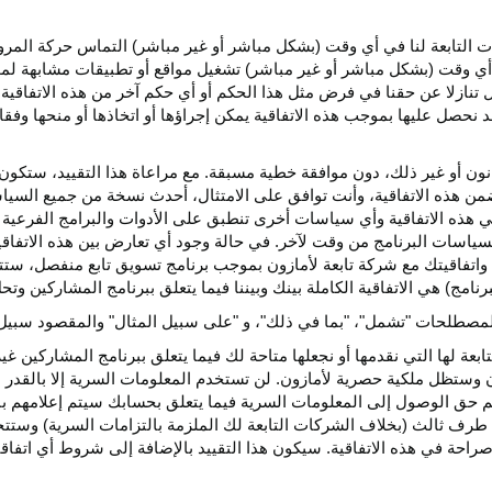
كات التابعة لنا في أي وقت (بشكل مباشر أو غير مباشر) التماس حركة الم
 في أي وقت (بشكل مباشر أو غير مباشر) تشغيل مواقع أو تطبيقات مشابهة ل
تنازلا عن حقنا في فرض مثل هذا الحكم أو أي حكم آخر من هذه الاتفاقية لا
 نحصل عليها بموجب هذه الاتفاقية يمكن إجراؤها أو اتخاذها أو منحها وفقا
انون أو غير ذلك، دون موافقة خطية مسبقة. مع مراعاة هذا التقييد، ستكون 
ضمن هذه الاتفاقية، وأنت توافق على الامتثال، أحدث نسخة من جميع السي
 في هذه الاتفاقية وأي سياسات أخرى تنطبق على الأدوات والبرامج الفرعية
لسياسات البرنامج من وقت لآخر. في حالة وجود أي تعارض بين هذه الاتفاق
ة واتفاقيتك مع شركة تابعة لأمازون بموجب برنامج تسويق تابع منفصل، ستتحك
نامج) هي الاتفاقية الكاملة بينك وبيننا فيما يتعلق ببرنامج المشاركين و
لمصطلحات "تشمل"، "بما في ذلك"، و "على سبيل المثال" والمقصود سبيل ا
بعة لها التي نقدمها أو نجعلها متاحة لك فيما يتعلق ببرنامج المشاركين غي
تظل ملكية حصرية لأمازون. لن تستخدم المعلومات السرية إلا بالقدر ال
م حق الوصول إلى المعلومات السرية فيما يتعلق بحسابك سيتم إعلامهم با
طرف ثالث (بخلاف الشركات التابعة لك الملزمة بالتزامات السرية) وستتخذ
راحة في هذه الاتفاقية. سيكون هذا التقييد بالإضافة إلى شروط أي اتفا