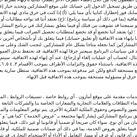
اء عن طريق تسجيل الدخول إلى حسابك على موقع المشاركين وتحديد خيار إ
ق حسابك فور إخطارك كتابيا بأي مما يلي: (أ) إذا كنت في خرق مادي لهذه ال
فاقية (بما في ذلك أي سياسة برنامج) ؛(ج) نعتقد أننا قد نواجه مطالبات 
ية أو سمعتنا قد تشوهت من قبلك أو فيما يتعلق بمشاركتك في برنامج المشار
 (و) نعتقد أننا نخضع أو قد نخضع لمتطلبات تحصيل الضرائب فيما يتعلق بهذ
ا بإنهاء هذه الاتفاقية (أو تغليق حسابك) فيما يتعلق بك أو بأشخاص آخرين 
مج المشاركين كما نجعله متاحا بشكل عام للمشاركين. لتجنب الشك وعلى س
أي انتهاك للقسم ٥ وكما هو محدد في سياسات البرنامج سيعتبر خرقا لهذه الاتفاقية. قد نحتفظ
ال، لحساب أي عمليات إلغاء أو إرجاع). عند أي إنهاء لهذه
الاتفاقية،
سيتم إ
ذه
الاتفاقية،
باستثناء حقوق والتزامات الأطراف بموجب الأقسام
۳
, ٤ ٥, ٦,
فع مستحقة
الدفع
ولكن غير مدفوعة بموجب هذه الاتفاقية، ستظل سارية بعد إن
خرق أو مسؤولية مستحقة بموجب هذه الاتفاقية قبل الإنهاء.
دمات مقدمة على موقع أمازون ، أي روابط خاصة ، تنسيقات الروابط ، الم
ماء النطاقات والعلامات التجارية والشعارات الخاصة بنا والشركات التابعة 
الصور والنصوص وحقوق الملكية الفكرية الأخرى, يتم توفير المعلومات والمحت
لق ببرنامج المشاركين (يشار إليها مجتمعة بـ "عروض الخدمة") "كما هي" و "
مان من أي نوع، سواء كان
صريحا
أو ضمنيا أو قانونيا أو غير ذلك، فيما يتع
ا يتعلق بعروض الخدمة، بما في ذلك أي ضمانات ضمنية للملكية، أو قابلية
أي قانون أو عرف أو مسار التعامل أو الأداء أو الاستخدام التجاري. قد ن