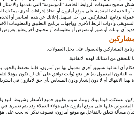
كل صحيح تنسيقات الروابط الخاصة "الموسومة" التي نقدمها والامتثال لهذ
 أو الخدمات المقدمة على موقع أمازون أو اتخاذ إجراءات
أخرى،
يمكنك ال
مولة برنامج المشاركين. من أجل تسهيل إعلانك عن هذه العناصر أو
الخدم
لتسويقي وأدوات الربط الأخرى وواجهات برنامج التطبيق والمعلومات الأخر
حديد أي
بيانات
أو صور أو نصوص أو معلومات أو محتوى آخر يتعلق بعروض ال
 برنامج المشاركين والحصول على دخل العمولات.
للتحقق من امتثالك لهذه الاتفاقية.
كام أي اتفاقية تسويق أخرى معمول بها من أمازون، فإننا نحتفظ بالحق، ب
به القانون المعمول به) عن دفع (وأنت توافق على أنك لن تكون مؤهلا لتل
هذا الانتهاك أم لا دون إشعار ودون المساس بأي حق لأمازون في استرداد ا
ن، عملائك. فيما بينك وبيننا، سيتم تطبيق جميع الأسعار وشروط البيع وا
 المنصوص عليها على موقع أمازون على هؤلاء العملاء وقد يتم تغييرها في
ا بشأن مسألة تتعلق بالتفاعل مع موقع أمازون، فسوف تذكر أنه يجب على هؤل