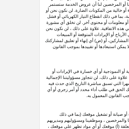
نا أو المرخصين لنا أن عروض الخدمة ستستمر
 أو خالية من المكونات الضارة. لن نكون نحن أو
ة، بما في ذلك انقطاع
التيار الكهربائي أو فشل
أو معلومات أو محتوى آخر. لن تخلق أي مشورة
هذه الاتفاقية. علاوة على
ذلك ،
لن نكون نحن
ي
الأرباح
أو الإيرادات المتوقعة أو المبيعات
المشاركين
، أو (ض) أي إنهاء أو تعليق لمشاركتك
لا يمكن استبعادها أو تقييدها بموجب القانون
ية أو النموذجية أو أي خسارة في
الإيرادات
أو
. علاوة على ذلك، لن تتجاوز مسؤوليتنا الإجمالية
هرا التي تسبق مباشرة التاريخ الذي حدث فيه
ك الحق في طلب أداء محدد أو أمر زجري أو أي
جب القانون المعمول به.
أو صيانة أو تشغيل موقعك (بما في ذلك
لنا والمرخصين ، وموظفينا ومسؤوليهم ومديريهم
علقة (أ) موقعك أو أي مواد تظهر على موقعك ،