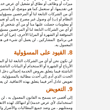
ميزات أو وظائف أو نطاق أو تشغيل أي عرض خدمة
في تقديمها، أو ستعمل كما هو موضح، أو باستمرار 
أي من الشركات التابعة لنا أو المرخصين مسؤولي
النظام أو (ب) أي وصول غير مصرح به إلى أو
تغيي
أو معلومات حصلت عليها منا أو من أي شخص أو 
أو أي من الشركات التابعة لنا أو المرخصين مسؤو
المتوقعة أو الشهرة أو المزايا
الأخرى،
(ص) أي است
في
برنامج المشاركين
. لن يعمل أي شيء في هذ
المعمول به.
8. القيود على المسؤولية
لن نكون نحن أو أي من الشركات التابعة لنا أو 
الأرباح أو الشهرة أو الاستخدام أو البيانات الناش
الناشئة فيما يتعلق بعروض الخدمة إجمالي دخل ا
الحدث الذي أدى إلى أحدث مطالبة بالمسؤولية. 
تعويض عادل آخر فيما يتعلق بهذه الاتفاقية. لن ي
9. التعويض
إلى أقصى حد يسمح به القانون المعمول به ، لن 
استخدامك لأي عرض خدمة) أو انتهاكك لهذه الاتفا
وممثليهم ، من وضد جميع المطالبات والأضرار وال