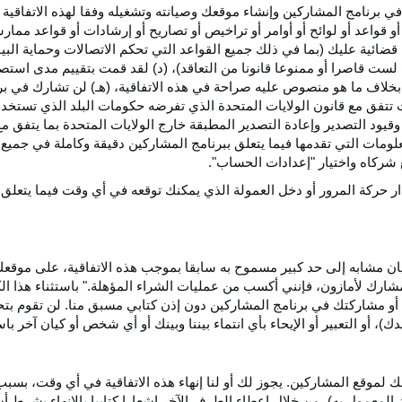
ي برنامج المشاركين وإنشاء موقعك وصيانته وتشغيله وفقا لهذه الاتفاقية 
و قواعد أو لوائح أو أوامر أو تراخيص أو تصاريح أو إرشادات أو قواعد ممارسة
ضائية عليك (بما في ذلك جميع القواعد التي تحكم الاتصالات وحماية البيا
 لست قاصرا أو ممنوعا قانونا من التعاقد)، (د) لقد قمت بتقييم مدى است
ن بخلاف ما هو منصوص عليه صراحة في هذه الاتفاقية، (هـ) لن تشارك في
 تتفق مع قانون الولايات المتحدة الذي تفرضه حكومات البلد الذي تستخ
 وقيود التصدير وإعادة التصدير المطبقة خارج الولايات المتحدة بما يتفق م
معلومات التي تقدمها فيما يتعلق ببرنامج المشاركين دقيقة وكاملة في جمي
ركاه واختيار "إعدادات الحساب".
ار حركة المرور أو دخل العمولة الذي يمكنك توقعه في أي وقت فيما يتعلق
يان مشابه إلى حد كبير مسموح به سابقا بموجب هذه الاتفاقية، على موقع
مشارك لأمازون، فإنني أكسب من عمليات الشراء المؤهلة." باستثناء هذا 
ية أو مشاركتك في برنامج المشاركين دون إذن كتابي مسبق منا. لن تقوم بت
ؤيدك)، أو التعبير أو الإيحاء بأي انتماء بيننا وبينك أو أي شخص أو كيان آخر 
 لموقع المشاركين. يجوز لك أو لنا إنهاء هذه الاتفاقية في أي وقت، بسبب
لمعمول به)، من خلال إعطاء الطرف الآخر إشعارا كتابيا بالإنهاء بشرط أن ي