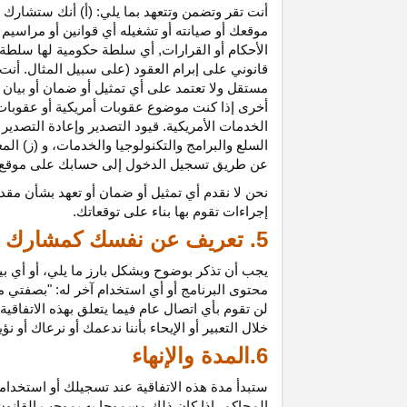
أنت تقر وتضمن وتتعهد بما يلي: (أ) أنك ستشارك ف
موقعك أو صيانته أو تشغيله أي قوانين أو مراسيم أ
الأحكام أو القرارات, أي سلطة حكومية لها سلطة ق
قانوني على إبرام العقود (على سبيل المثال. أنت
مستقل ولا تعتمد على أي تمثيل أو ضمان أو بيا
أخرى إذا كنت موضوع عقوبات أمريكية أو عقوبات
الخدمات الأمريكية. قيود التصدير وإعادة التصدير
السلع والبرامج والتكنولوجيا والخدمات، و (ز) ال
عن طريق تسجيل الدخول إلى حسابك على موقع ش
نحن لا نقدم أي تمثيل أو ضمان أو تعهد بشأن مقد
إجراءات تقوم بها بناء على توقعاتك.
5. تعريف عن نفسك كمشارك
يجب أن تذكر بوضوح وبشكل بارز ما يلي، أو أي ب
محتوى البرنامج أو أي استخدام آخر له: "بصفتي 
لن تقوم بأي اتصال عام فيما يتعلق بهذه الاتفاق
خلال التعبير أو الإيحاء بأننا ندعمك أو نرعاك أو ن
6.المدة والإنهاء
ستبدأ مدة هذه الاتفاقية عند تسجيلك أو استخدامك
المحاكم، إذا كان ذلك مسموحا به بموجب القانون ا