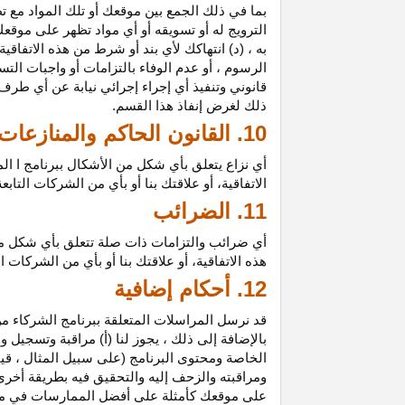
بما في ذلك الجمع بين موقعك أو تلك المواد مع تط
الترويج له أو تسويقه أو أي مواد تظهر على موقعك
به ، (د) انتهاكك لأي بند أو شرط من هذه الاتفاق
الرسوم ، أو عدم الوفاء بالتزامات أو واجبات الت
قانوني وتنفيذ أي إجراء إجرائي نيابة عن أي طر
ذلك لغرض إنفاذ هذا القسم.
10. القانون الحاكم والمنازعات
أي نزاع يتعلق بأي شكل من الأشكال ببرنامج ا ال
الاتفاقية، أو علاقتك بنا أو بأي من الشركات ال
11. الضرائب
أي ضرائب والتزامات ذات صلة تتعلق بأي شكل من 
هذه الاتفاقية، أو علاقتك بنا أو بأي من الشركات 
12. أحكام إضافية
قد نرسل المراسلات المتعلقة ببرنامج الشركاء من
بالإضافة إلى ذلك ، يجوز لنا (أ) مراقبة وتسج
الخاصة ومحتوى البرنامج (على سبيل المثال ، ق
ومراقبته والزحف إليه والتحقيق فيه بطريقة أخرى
على موقعك كأمثلة على أفضل الممارسات في موا