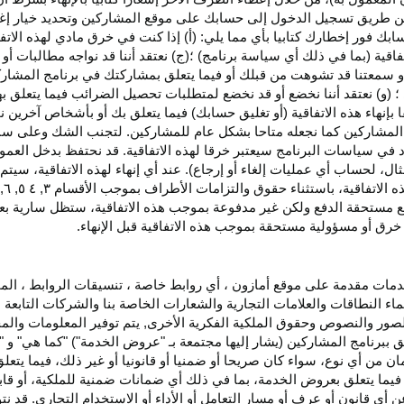
اء عن طريق تسجيل الدخول إلى حسابك على موقع المشاركين وتحديد خيار إ
ق حسابك فور إخطارك كتابيا بأي مما يلي: (أ) إذا كنت في خرق مادي لهذه ال
فاقية (بما في ذلك أي سياسة برنامج) ؛(ج) نعتقد أننا قد نواجه مطالبات 
ية أو سمعتنا قد تشوهت من قبلك أو فيما يتعلق بمشاركتك في برنامج المشار
 (و) نعتقد أننا نخضع أو قد نخضع لمتطلبات تحصيل الضرائب فيما يتعلق بهذ
ا بإنهاء هذه الاتفاقية (أو تغليق حسابك) فيما يتعلق بك أو بأشخاص آخرين 
مج المشاركين كما نجعله متاحا بشكل عام للمشاركين. لتجنب الشك وعلى س
أي انتهاك للقسم ٥ وكما هو محدد في سياسات البرنامج سيعتبر خرقا لهذه الاتفاقية. قد نحتفظ
ال، لحساب أي عمليات إلغاء أو إرجاع). عند أي إنهاء لهذه
الاتفاقية،
سيتم إ
ذه
الاتفاقية،
باستثناء حقوق والتزامات الأطراف بموجب الأقسام
۳
, ٤ ٥, ٦,
فع مستحقة
الدفع
ولكن غير مدفوعة بموجب هذه الاتفاقية، ستظل سارية بعد إن
خرق أو مسؤولية مستحقة بموجب هذه الاتفاقية قبل الإنهاء.
دمات مقدمة على موقع أمازون ، أي روابط خاصة ، تنسيقات الروابط ، الم
ماء النطاقات والعلامات التجارية والشعارات الخاصة بنا والشركات التابعة 
الصور والنصوص وحقوق الملكية الفكرية الأخرى, يتم توفير المعلومات والمحت
لق ببرنامج المشاركين (يشار إليها مجتمعة بـ "عروض الخدمة") "كما هي" و "
مان من أي نوع، سواء كان
صريحا
أو ضمنيا أو قانونيا أو غير ذلك، فيما يتع
ا يتعلق بعروض الخدمة، بما في ذلك أي ضمانات ضمنية للملكية، أو قابلية
أي قانون أو عرف أو مسار التعامل أو الأداء أو الاستخدام التجاري. قد ن