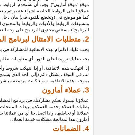
موقع "موقع أمازون"). يجب أن تستخدم الروابط بش
عملاؤنا على الروابط الخاصة لشراء عنصر تم بيعه
كما هو موضح في (وتخضع للقيود في) بيان دخل ع
وتنسيقات الروابط والأدوات والروابط والمحتوى ا
البرنامج"). يستثني محتوى البرنامج على وجه الت
2. متطلبات الامتثال لبرنامج المشاركين
يجب عليك الالتزام بهذه الاتفاقية للمشاركة في
يجب عليك تزويدنا على الفور بأي معلومات نطلبها 
إذا انتهكت هذه
الاتفاقية،
أو إذا انتهكت شروط وأح
لنا، في التوقف بشكل دائم (إلى الحد الذي يسمح 
بموجب هذه
الاتفاقية،
سواء كانت مرتبطة مباشرة ب
3. عملاء أمازون
عملاؤنا
ليسوا،
بحكم مشاركتك في برنامج المشاركي
بطلبات العملاء وخدمة العملاء ومبيعات المنتجات
عملائنا أو تخاطبها، وإذا اتصل بنا أي من عملائن
أمازون هذا لمعالجة مشكلات خدمة العملاء.
4. الضمانات