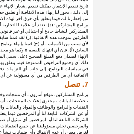
تاريخ تقديم الإشعار. يمكنك تقديم إشعار الإنه
إلى ذلك ، يجوز لنا إنهاء هذه الاتفاقية أو تعلي
من إخطارنا لك فيما يتعلق بأي خرق آخر لهذه الات
برنامج المشاركين؛ (د) نعتقد أن علامتنا التجار
المشاركين لنشاط خادع أو احتيالي أو غير قانوني ؛
الطرفين بموجب هذه الاتفاقية; (ز) لقد قمنا سابق
لأي سبب من الأسباب ، أو (ح) قمنا بإنهاء برنا
السابق (أ)، فإن 
الإنهاء لضمان دفع المبلغ الصحيح (على سبيل المث
ذلك أي وجميع التراخيص الممنوحة فيما يتعلق به
في سياسات البرنامج، إلى جانب أي التزامات د
الاتفاقية أي من الطرفين من أي مسؤولية عن أي 
7. تنصل
برنامج المشاركين، موقع أمازون ، أي منتجات وخ
، خلاصة البيانات ، محتوى إعلانات المنتجات ، أس
التقنيات والبرامج والوظائف والمواد والبيانات و
أو عن الشركات التابعة لنا أو المرخصين فيما يتع
الشركات التابعة لنا أو المرخصين أي تمثيل أو ض
والمرخصين نخلي مسؤوليتنا عن جميع الضمانات فيم
لغرض معين، أو عدم الانتهاك وأي ضمانات تنشأ عن 