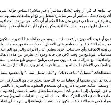
كات التابعة لنا في أي وقت (بشكل مباشر أو غير مباشر) التماس حركة الم
 في أي وقت (بشكل مباشر أو غير مباشر) تشغيل مواقع أو تطبيقات مشابهة ل
تنازلا عن حقنا في فرض مثل هذا الحكم أو أي حكم آخر من هذه الاتفاقية لا
 نحصل عليها بموجب هذه الاتفاقية يمكن إجراؤها أو اتخاذها أو منحها وفقا
انون أو غير ذلك، دون موافقة خطية مسبقة. مع مراعاة هذا التقييد، ستكون 
ضمن هذه الاتفاقية، وأنت توافق على الامتثال، أحدث نسخة من جميع السي
 في هذه الاتفاقية وأي سياسات أخرى تنطبق على الأدوات والبرامج الفرعية
لسياسات البرنامج من وقت لآخر. في حالة وجود أي تعارض بين هذه الاتفاق
ة واتفاقيتك مع شركة تابعة لأمازون بموجب برنامج تسويق تابع منفصل، ستتحك
نامج) هي الاتفاقية الكاملة بينك وبيننا فيما يتعلق ببرنامج المشاركين و
لمصطلحات "تشمل"، "بما في ذلك"، و "على سبيل المثال" والمقصود سبيل ا
بعة لها التي نقدمها أو نجعلها متاحة لك فيما يتعلق ببرنامج المشاركين غي
تظل ملكية حصرية لأمازون. لن تستخدم المعلومات السرية إلا بالقدر ال
م حق الوصول إلى المعلومات السرية فيما يتعلق بحسابك سيتم إعلامهم با
طرف ثالث (بخلاف الشركات التابعة لك الملزمة بالتزامات السرية) وستتخذ
راحة في هذه الاتفاقية. سيكون هذا التقييد بالإضافة إلى شروط أي اتفا