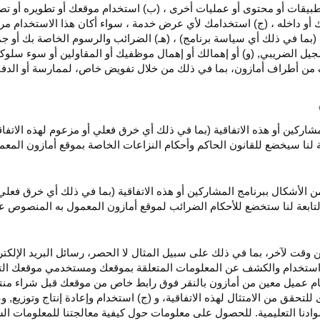
بيقات أو محتوى أو عمليات أخرى ، (ب) استخدام موقعك أو تطويره أو تصميمه
 أو داخله ، (ج) استخدامك لأي عرض خدمة ، سواء أكان هذا الاستخدام مرخص
ية (بما في ذلك أي سياسة برنامج) ، (هـ) الضرائب والرسوم الخاصة بك أو جم
سجيل الضريبي, (و) أو إهمالك أو إهمال موظفيك أو المقاولين أو سوء سلوكهم
ف من أطراف أمازون، بما في ذلك من خلال تفويض خاص، لممارسة أو الدفاع 
مشاركين أو هذه الاتفاقية (بما في ذلك أي خرق فعلي أو مزعوم لهذه الاتفا
تابعة لنا سيخضع للقانون الحاكم وأحكام النزاعات الخاصة بموقع أمازون ال
الأشكال ببرنامج المشاركين أو هذه الاتفاقية (بما في ذلك أي خرق فعلي
التابعة لنا ستخضع
للأحكام الضرائب
لموقع أمازون المعمول به المنصوص ع
 وقت لآخر، بما في ذلك على سبيل المثال لا الحصر، رسائل البريد الإلكتر
يل واستخدام والكشف عن المعلومات المتعلقة بموقعك ومستخدمي موقعك الت
يام عميل معين من أمازون بالنقر فوق رابط خاص من موقعك قبل شراء منت
 للتحقق من الامتثال لهذه الاتفاقية، و (ج) استخدام وإعادة إنتاج وتوزي
دنا التعليمية. للحصول على معلومات حول كيفية معالجتنا للمعلومات ا