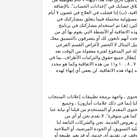
غلاق حسابك في "إعدادات الحساب". بالإضافة
اتفاقية، (ب) إذا فشلت في العلاج في غضون
۷
أيام
أو مسؤولية محتملة فيما يتعلق بمشاركتك في
كين; (هـ) تم استخدام مشاركتك في برنامج
ه الاتفاقية أو الأنشطة التي يقوم بها أي من
نحدد أنهم تابعون لك أو يتصرفون بالتنسيق معك
بيل المثال لا الحصر لأغراض القسم الفرعي
 بدخل العمولة غير المدفوع لفترة معقولة من الوقت بعد
بطال جميع حقوق والتزامات
الأطراف،
بما في
۷ ,
۸ ,
۱۰
و
۱۱
من هذه الاتفاقية وكما هو محدد
هاء هذه الاتفاقية. لن يعفي أي إنهاء لهذه
حتوى ، واجهة برمجة تطبيقات إعلانات المنتجات
لنا (بما في ذلك علامات أمازون) ، وجميع
وى المقدم أو المستخدم من قبلنا أو نيابة عنا
كما هي متوفرة". لا نقدم نحن أو أي من
لق بعروض الخدمة. نحن والشركات التابعة لنا
 التسويق، أو الجودة المرضية، أو الملاءمة
توقف عن تقديم أي خدمة، أو قد نغير
طبيعة
أو