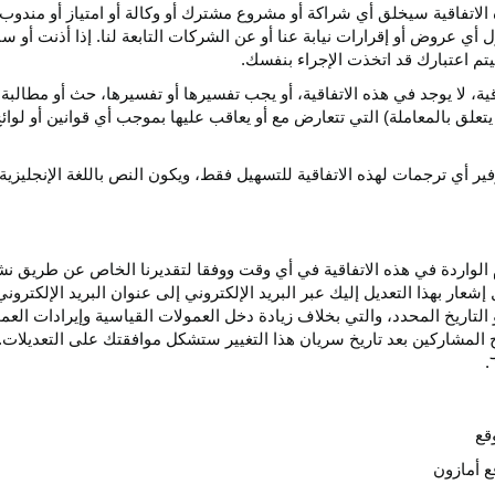
الاتفاقية سيخلق أي
شراكة
أو مشروع مشترك أو وكالة أو امتياز أو مندوب 
ول أي عروض أو إقرارات نيابة عنا أو عن الشركات التابعة لنا. إذا أذنت أ
م اعتبارك قد اتخذت الإجراء بنفسك.
قية،
لا يوجد في هذه
الاتفاقية،
أو يجب تفسيرها أو
تفسيرها،
حث أو مطالبة 
 يتعلق بالمعاملة) التي تتعارض مع أو يعاقب عليها بموجب أي
قوانين
أو لوائ
فير
أي
ترجمات
لهذه
الاتفاقية
للتسهيل
فقط،
ويكون
النص
باللغة
الإنجليزية
واردة في هذه الاتفاقية في أي وقت ووفقا لتقديرنا الخاص عن طريق نشر 
ار بهذا التعديل إليك عبر البريد الإلكتروني إلى عنوان البريد الإلكتر
التاريخ
المحدد،
والتي بخلاف زيادة دخل العمولات القياسية وإيرادات الع
المشاركين بعد تاريخ سريان هذا التغيير ستشكل موافقتك على التعديلات. 
قع
ع أمازون