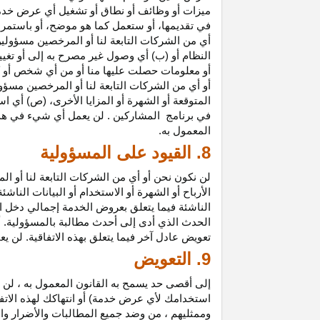
ميزات أو وظائف أو نطاق أو تشغيل أي عرض خدمة
في تقديمها، أو ستعمل كما هو موضح، أو باستمرار 
أي من الشركات التابعة لنا أو المرخصين مسؤولي
النظام أو (ب) أي وصول غير مصرح به إلى أو
تغيي
أو معلومات حصلت عليها منا أو من أي شخص أو 
أو أي من الشركات التابعة لنا أو المرخصين مسؤو
المتوقعة أو الشهرة أو المزايا
الأخرى،
(ص) أي است
في
برنامج المشاركين
. لن يعمل أي شيء في هذ
المعمول به.
8. القيود على المسؤولية
لن نكون نحن أو أي من الشركات التابعة لنا أو 
الأرباح أو الشهرة أو الاستخدام أو البيانات الناش
الناشئة فيما يتعلق بعروض الخدمة إجمالي دخل ا
الحدث الذي أدى إلى أحدث مطالبة بالمسؤولية. 
تعويض عادل آخر فيما يتعلق بهذه الاتفاقية. لن ي
9. التعويض
إلى أقصى حد يسمح به القانون المعمول به ، لن 
استخدامك لأي عرض خدمة) أو انتهاكك لهذه الاتفا
وممثليهم ، من وضد جميع المطالبات والأضرار وال