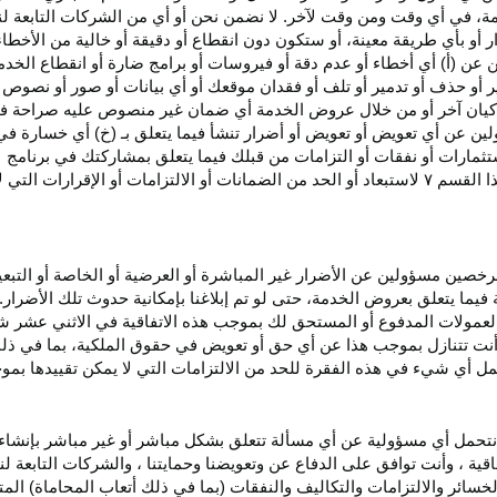
، في أي وقت ومن وقت لآخر. لا نضمن نحن أو أي من الشركات التابعة ل
أو بأي طريقة معينة، أو ستكون دون انقطاع أو دقيقة أو خالية من الأخطاء
ن عن (أ) أي أخطاء أو عدم
دقة
أو فيروسات أو برامج ضارة أو انقطاع الخدم
ر
أو حذف أو تدمير أو تلف أو فقدان
موقعك
أو أي بيانات أو صور أو نصوص 
كيان آخر أو من خلال عروض الخدمة أي ضمان غير منصوص عليه صراحة في 
لين عن أي تعويض أو تعويض أو أضرار تنشأ فيما يتعلق بـ (خ) أي خسارة ف
ثمارات أو نفقات أو التزامات من قبلك فيما يتعلق بمشاركتك في
برنامج 
ا القسم
۷
لاستبعاد أو الحد من الضمانات أو الالتزامات أو الإقرارات التي 
المرخصين مسؤولين عن الأضرار غير
المباشرة
أو العرضية أو الخاصة أو التبع
ئة فيما يتعلق بعروض الخدمة، حتى لو تم إبلاغنا بإمكانية حدوث تلك الأضرار
لعمولات المدفوع أو المستحق لك بموجب هذه الاتفاقية في الاثني عشر ش
أنت تتنازل بموجب هذا عن أي حق أو تعويض في حقوق الملكية، بما في ذل
عمل أي شيء في هذه الفقرة للحد من الالتزامات التي لا يمكن تقييدها بمو
نتحمل أي مسؤولية عن أي مسألة تتعلق بشكل مباشر أو غير مباشر بإنشاء 
قية ، وأنت توافق على الدفاع عن وتعويضنا وحمايتنا ، والشركات التابعة 
خسائر والالتزامات والتكاليف والنفقات (بما في ذلك أتعاب المحاماة) المت