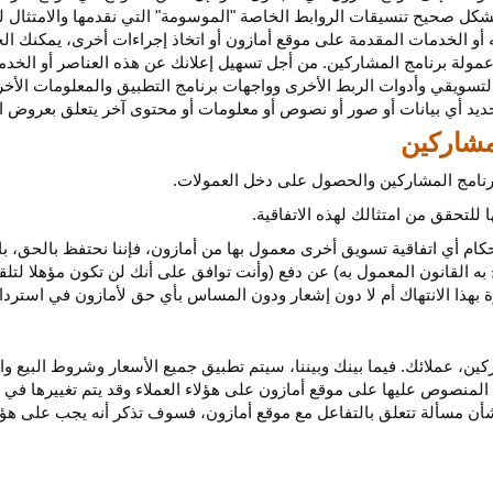
كل صحيح تنسيقات الروابط الخاصة "الموسومة" التي نقدمها والامتثال لهذ
 أو الخدمات المقدمة على موقع أمازون أو اتخاذ إجراءات
أخرى،
يمكنك ال
مولة برنامج المشاركين. من أجل تسهيل إعلانك عن هذه العناصر أو
الخدم
لتسويقي وأدوات الربط الأخرى وواجهات برنامج التطبيق والمعلومات الأخر
حديد أي
بيانات
أو صور أو نصوص أو معلومات أو محتوى آخر يتعلق بعروض ال
 برنامج المشاركين والحصول على دخل العمولات.
للتحقق من امتثالك لهذه الاتفاقية.
كام أي اتفاقية تسويق أخرى معمول بها من أمازون، فإننا نحتفظ بالحق، ب
به القانون المعمول به) عن دفع (وأنت توافق على أنك لن تكون مؤهلا لتل
هذا الانتهاك أم لا دون إشعار ودون المساس بأي حق لأمازون في استرداد ا
ن، عملائك. فيما بينك وبيننا، سيتم تطبيق جميع الأسعار وشروط البيع وا
 المنصوص عليها على موقع أمازون على هؤلاء العملاء وقد يتم تغييرها في
ا بشأن مسألة تتعلق بالتفاعل مع موقع أمازون، فسوف تذكر أنه يجب على هؤل