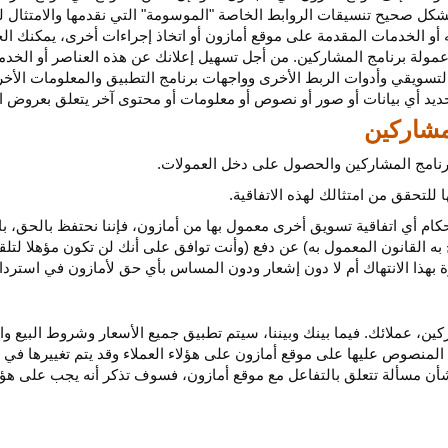
كل صحيح تنسيقات الروابط الخاصة "الموسومة" التي نقدمها والامتثال لهذ
 أو الخدمات المقدمة على موقع أمازون أو اتخاذ إجراءات
أخرى،
يمكنك ال
مولة برنامج المشاركين. من أجل تسهيل إعلانك عن هذه العناصر أو
الخدم
لتسويقي وأدوات الربط الأخرى وواجهات برنامج التطبيق والمعلومات الأخر
حديد أي
بيانات
أو صور أو نصوص أو معلومات أو محتوى آخر يتعلق بعروض ال
 برنامج المشاركين والحصول على دخل العمولات.
للتحقق من امتثالك لهذه الاتفاقية.
كام أي اتفاقية تسويق أخرى معمول بها من أمازون، فإننا نحتفظ بالحق، ب
به القانون المعمول به) عن دفع (وأنت توافق على أنك لن تكون مؤهلا لتل
هذا الانتهاك أم لا دون إشعار ودون المساس بأي حق لأمازون في استرداد ا
ن، عملائك. فيما بينك وبيننا، سيتم تطبيق جميع الأسعار وشروط البيع وا
 المنصوص عليها على موقع أمازون على هؤلاء العملاء وقد يتم تغييرها في
ا بشأن مسألة تتعلق بالتفاعل مع موقع أمازون، فسوف تذكر أنه يجب على هؤل