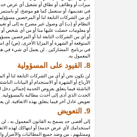
ميزات أو وظائف أو نطاق أو تشغيل أي عرض خدمة
في تقديمها، أو ستعمل كما هو موضح، أو باستمرار 
أي من الشركات التابعة لنا أو المرخصين مسؤولي
النظام أو (ب) أي وصول غير مصرح به إلى أو
تغيي
أو معلومات حصلت عليها منا أو من أي شخص أو 
أو أي من الشركات التابعة لنا أو المرخصين مسؤو
المتوقعة أو الشهرة أو المزايا
الأخرى،
(ص) أي است
في
برنامج المشاركين
. لن يعمل أي شيء في هذ
المعمول به.
8. القيود على المسؤولية
لن نكون نحن أو أي من الشركات التابعة لنا أو 
الأرباح أو الشهرة أو الاستخدام أو البيانات الناش
الناشئة فيما يتعلق بعروض الخدمة إجمالي دخل ا
الحدث الذي أدى إلى أحدث مطالبة بالمسؤولية. 
تعويض عادل آخر فيما يتعلق بهذه الاتفاقية. لن ي
9. التعويض
إلى أقصى حد يسمح به القانون المعمول به ، لن 
استخدامك لأي عرض خدمة) أو انتهاكك لهذه الاتفا
وممثليهم ، من وضد جميع المطالبات والأضرار وال