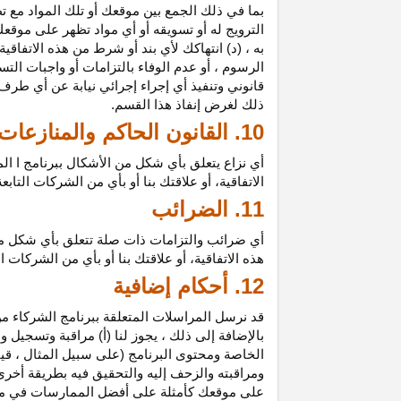
بما في ذلك الجمع بين موقعك أو تلك المواد مع تط
الترويج له أو تسويقه أو أي مواد تظهر على موقعك
به ، (د) انتهاكك لأي بند أو شرط من هذه الاتفاق
الرسوم ، أو عدم الوفاء بالتزامات أو واجبات الت
قانوني وتنفيذ أي إجراء إجرائي نيابة عن أي طر
ذلك لغرض إنفاذ هذا القسم.
10. القانون الحاكم والمنازعات
أي نزاع يتعلق بأي شكل من الأشكال ببرنامج ا ال
الاتفاقية، أو علاقتك بنا أو بأي من الشركات ال
11. الضرائب
أي ضرائب والتزامات ذات صلة تتعلق بأي شكل من 
هذه الاتفاقية، أو علاقتك بنا أو بأي من الشركات 
12. أحكام إضافية
قد نرسل المراسلات المتعلقة ببرنامج الشركاء من
بالإضافة إلى ذلك ، يجوز لنا (أ) مراقبة وتسج
الخاصة ومحتوى البرنامج (على سبيل المثال ، ق
ومراقبته والزحف إليه والتحقيق فيه بطريقة أخرى
على موقعك كأمثلة على أفضل الممارسات في موا