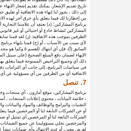
تاريخ تقديم الإشعار. يمكنك تقديم إشعار الإنه
إلى ذلك ، يجوز لنا إنهاء هذه الاتفاقية أو تعلي
من إخطارنا لك فيما يتعلق بأي خرق آخر لهذه الات
برنامج المشاركين؛ (د) نعتقد أن علامتنا التجار
المشاركين لنشاط خادع أو احتيالي أو غير قانوني ؛
الطرفين بموجب هذه الاتفاقية; (ز) لقد قمنا سابق
لأي سبب من الأسباب ، أو (ح) قمنا بإنهاء برنا
السابق (أ)، فإن 
الإنهاء لضمان دفع المبلغ الصحيح (على سبيل المث
ذلك أي وجميع التراخيص الممنوحة فيما يتعلق به
في سياسات البرنامج، إلى جانب أي التزامات د
الاتفاقية أي من الطرفين من أي مسؤولية عن أي 
7. تنصل
برنامج المشاركين، موقع أمازون ، أي منتجات وخ
، خلاصة البيانات ، محتوى إعلانات المنتجات ، أس
التقنيات والبرامج والوظائف والمواد والبيانات و
أو عن الشركات التابعة لنا أو المرخصين فيما يتع
الشركات التابعة لنا أو المرخصين أي تمثيل أو ض
والمرخصين نخلي مسؤوليتنا عن جميع الضمانات فيم
لغرض معين، أو عدم الانتهاك وأي ضمانات تنشأ عن 