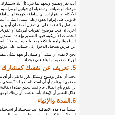
أنت تقر وتضمن وتتعهد بما يلي: (أ) أنك ستشارك ف
موقعك أو صيانته أو تشغيله أي قوانين أو مراسيم أ
الأحكام أو القرارات, أي سلطة حكومية لها سلطة ق
قانوني على إبرام العقود (على سبيل المثال. أنت
مستقل ولا تعتمد على أي تمثيل أو ضمان أو بيا
أخرى إذا كنت موضوع عقوبات أمريكية أو عقوبات
الخدمات الأمريكية. قيود التصدير وإعادة التصدير
السلع والبرامج والتكنولوجيا والخدمات، و (ز) ال
عن طريق تسجيل الدخول إلى حسابك على موقع ش
نحن لا نقدم أي تمثيل أو ضمان أو تعهد بشأن مقد
إجراءات تقوم بها بناء على توقعاتك.
5. تعريف عن نفسك كمشارك
يجب أن تذكر بوضوح وبشكل بارز ما يلي، أو أي ب
محتوى البرنامج أو أي استخدام آخر له: "بصفتي 
لن تقوم بأي اتصال عام فيما يتعلق بهذه الاتفاق
خلال التعبير أو الإيحاء بأننا ندعمك أو نرعاك أو ن
6.المدة والإنهاء
ستبدأ مدة هذه الاتفاقية عند تسجيلك أو استخدامك
المحاكم، إذا كان ذلك مسموحا به بموجب القانون ا