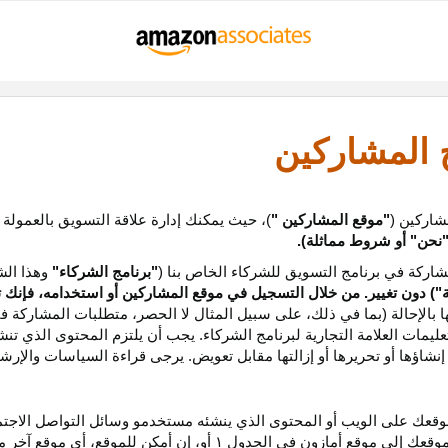
ج المشاركين
شاركين (
"موقع المشاركين "
)، حيث يمكنك إدارة علاقة التسويق بالعمولة
نحن
"
أو شروط مماثلة).
ركة في برنامج التسويق للشركاء الخاص بنا (
"برنامج الشركاء"
وهذا الش
ة
") دون تغيير. من خلال التسجيل في موقع المشاركين أو استخدامه، فإنك 
ا بالإحالة (بما في ذلك، على سبيل المثال لا الحصر، متطلبات المشاركة ف
عليمات
العلامة التجارية لبرنامج الشركاء
.
يجب أن يلتزم المحتوى الذي تن
شاؤها أو تحريرها أو إزالتها مقابل تعويض. يرجى قراءة السياسات والإرشا
عك على الويب أو المحتوى الذي ينشئه مستخدمو وسائل التواصل الاجتماعي
موقعك إلى موقع أمازون في الجدول
۱
أو، إن أمكن
للموقع،
أي موقع آخر م