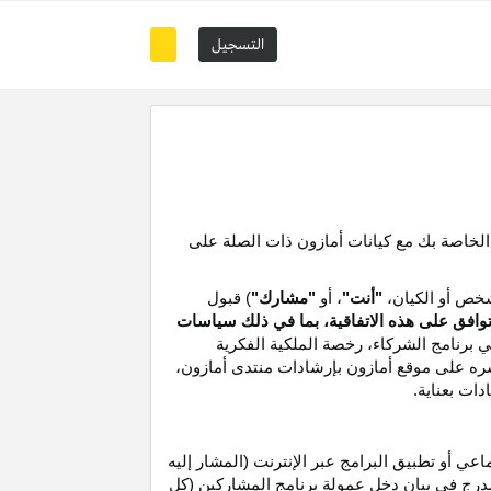
التسجيل
 الخاصة بك مع كيانات أمازون ذات الصلة على
خص أو الكيان،
"أنت"
، أو
"مشارك"
) قبول
توافق على هذه الاتفاقية، بما في ذلك سياسات
ي برنامج الشركاء،
رخصة
الملكية الفكرية
شره على موقع
أمازون
بإرشادات منتدى أمازون،
دات بعناية
.
 أو تطبيق البرامج عبر الإنترنت (المشار إليه
درج في بيان دخل عمولة برنامج المشاركين (كل