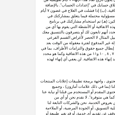
غلاق حسابك في "إعدادات الحساب". بالإضافة
اتفاقية، (ب) إذا فشلت في العلاج في غضون
۷
أيام
أو مسؤولية محتملة فيما يتعلق بمشاركتك في
كين; (هـ) تم استخدام مشاركتك في برنامج
ه الاتفاقية أو الأنشطة التي يقوم بها أي من
نحدد أنهم تابعون لك أو يتصرفون بالتنسيق معك
بيل المثال لا الحصر لأغراض القسم الفرعي
 بدخل العمولة غير المدفوع لفترة معقولة من الوقت بعد
بطال جميع حقوق والتزامات
الأطراف،
بما في
۷ ,
۸ ,
۱۰
و
۱۱
من هذه الاتفاقية وكما هو محدد
هاء هذه الاتفاقية. لن يعفي أي إنهاء لهذه
حتوى ، واجهة برمجة تطبيقات إعلانات المنتجات
لنا (بما في ذلك علامات أمازون) ، وجميع
وى المقدم أو المستخدم من قبلنا أو نيابة عنا
كما هي متوفرة". لا نقدم نحن أو أي من
لق بعروض الخدمة. نحن والشركات التابعة لنا
 التسويق، أو الجودة المرضية، أو الملاءمة
توقف عن تقديم أي خدمة، أو قد نغير
طبيعة
أو