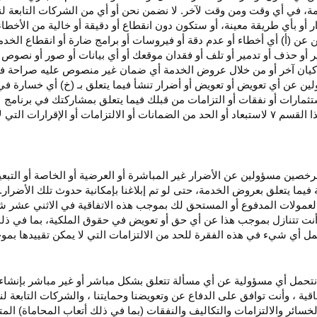
، في أي وقت ومن وقت لآخر. لا نضمن نحن أو أي من الشركات التابعة ل
أو بأي طريقة معينة، أو ستكون دون انقطاع أو دقيقة أو خالية من الأخطاء
ن عن (أ) أي أخطاء أو عدم
دقة
أو فيروسات أو برامج ضارة أو انقطاع الخدم
ر
أو حذف أو تدمير أو تلف أو فقدان
موقعك
أو أي بيانات أو صور أو نصوص 
كيان آخر أو من خلال عروض الخدمة أي ضمان غير منصوص عليه صراحة في 
لين عن أي تعويض أو تعويض أو أضرار تنشأ فيما يتعلق بـ (خ) أي خسارة ف
ثمارات أو نفقات أو التزامات من قبلك فيما يتعلق بمشاركتك في
برنامج 
ا القسم
۷
لاستبعاد أو الحد من الضمانات أو الالتزامات أو الإقرارات التي 
المرخصين مسؤولين عن الأضرار غير
المباشرة
أو العرضية أو الخاصة أو التبع
ئة فيما يتعلق بعروض الخدمة، حتى لو تم إبلاغنا بإمكانية حدوث تلك الأضرار
لعمولات المدفوع أو المستحق لك بموجب هذه الاتفاقية في الاثني عشر ش
أنت تتنازل بموجب هذا عن أي حق أو تعويض في حقوق الملكية، بما في ذل
عمل أي شيء في هذه الفقرة للحد من الالتزامات التي لا يمكن تقييدها بمو
نتحمل أي مسؤولية عن أي مسألة تتعلق بشكل مباشر أو غير مباشر بإنشاء 
قية ، وأنت توافق على الدفاع عن وتعويضنا وحمايتنا ، والشركات التابعة 
خسائر والالتزامات والتكاليف والنفقات (بما في ذلك أتعاب المحاماة) المت