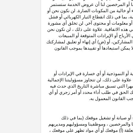
نا أو المرخصين لنا أن عروض الخدمة ستستمر
 أو خالية من المكونات الضارة. لن نكون نحن أو
ة، بما في ذلك انقطاع
التيار الكهربائي أو فشل
أو معلومات أو محتوى آخر. لن تخلق أي مشورة
هذه الاتفاقية. علاوة على
ذلك ،
لن نكون نحن
ي
الأرباح
أو الإيرادات المتوقعة أو المبيعات
المشاركين
، أو (ض) أي إنهاء أو تعليق لمشاركتك
لا يمكن استبعادها أو تقييدها بموجب القانون
ية أو النموذجية أو أي خسارة في
الإيرادات
أو
. علاوة على ذلك، لن تتجاوز مسؤوليتنا الإجمالية
هرا التي تسبق مباشرة التاريخ الذي حدث فيه
ك الحق في طلب أداء محدد أو أمر زجري أو أي
جب القانون المعمول به.
أو صيانة أو تشغيل موقعك (بما في ذلك
لنا والمرخصين ، وموظفينا ومسؤوليهم ومديريهم
علقة (أ) موقعك أو أي مواد تظهر على موقعك ،