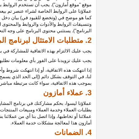
موقع "موقع أمازون"). يجب أن تستخدم الروابط بش
عملاؤنا على الروابط الخاصة لشراء عنصر تم بيعه
كما هو موضح في (وتخضع للقيود في) بيان دخل ع
وتنسيقات الروابط والأدوات والروابط والمحتوى ا
البرنامج"). يستثني محتوى البرنامج على وجه الت
2. متطلبات الامتثال لبرنامج المشاركين
يجب عليك الالتزام بهذه الاتفاقية للمشاركة في
يجب عليك تزويدنا على الفور بأي معلومات نطلبها 
إذا انتهكت هذه
الاتفاقية،
أو إذا انتهكت شروط وأح
لنا، في التوقف بشكل دائم (إلى الحد الذي يسمح 
بموجب هذه
الاتفاقية،
سواء كانت مرتبطة مباشرة ب
3. عملاء أمازون
عملاؤنا
ليسوا،
بحكم مشاركتك في برنامج المشاركي
بطلبات العملاء وخدمة العملاء ومبيعات المنتجات
عملائنا أو تخاطبها، وإذا اتصل بنا أي من عملائن
أمازون هذا لمعالجة مشكلات خدمة العملاء.
4. الضمانات