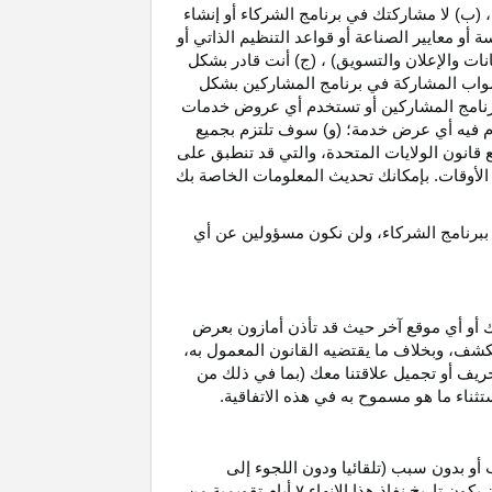
، (ب) لا مشاركتك في برنامج الشركاء أو إنشاء
 أو معايير الصناعة أو قواعد التنظيم الذاتي أو
نات والإعلان والتسويق) ، (ج) أنت قادر بشكل
صواب
المشاركة في برنامج المشاركين بشكل
 برنامج المشاركين أو تستخدم أي عروض خدمات
دم فيه أي عرض خدمة؛ (و) سوف تلتزم بجميع
ع قانون الولايات المتحدة، والتي قد تنطبق على
ع الأوقات. بإمكانك تحديث المعلومات الخاصة بك
 ببرنامج الشركاء، ولن نكون مسؤولين عن أي
ك أو أي موقع آخر حيث قد تأذن أمازون بعرض
الكشف، وبخلاف ما يقتضيه القانون المعمول
به،
حريف أو تجميل علاقتنا معك (بما في ذلك من
باستثناء ما هو مسموح به في هذه الاتفاقية.
 أو بدون سبب (تلقائيا ودون اللجوء إلى
كون تاريخ نفاذ هذا الإنهاء
۷
أيام تقويمية من