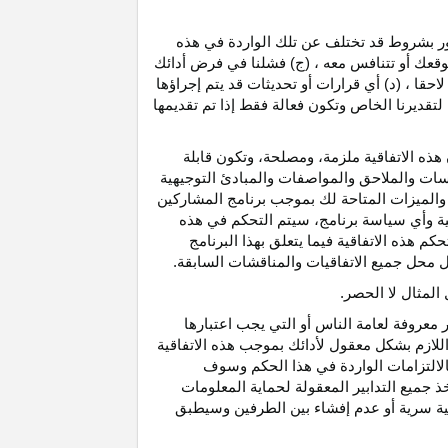
رور بشروط قد تختلف عن تلك الواردة في هذه
موقعك أو تتنافس معه ، (ج) فشلنا في فرض أدائك
حقا ، (د) أي قرارات أو تحديثات قد يتم إجراؤها
 لتقديرنا الخاص وتكون فعالة فقط إذا تم تقديمها
هذه الاتفاقية ملزمة، ومصلحة، وتكون قابلة
اسات والملاحق والمواصفات والمبادئ التوجيهية
 والميزات المتاحة لك بموجب برنامج المشاركين
ية وأي سياسة برنامج، سيتم التحكم في هذه
م هذه الاتفاقية فيما يتعلق بهذا البرنامج
تحل محل جميع الاتفاقيات والمناقشات السابقة.
لمثال لا الحصر.
ر معروفة لعامة الناس أو التي يجب اعتبارها
لازم بشكل معقول لأدائك بموجب هذه الاتفاقية
لالتزامات الواردة في هذا الحكم وسوف
 جميع التدابير المعقولة لحماية المعلومات
قية سرية أو عدم إفشاء بين الطرفين وسيطبق