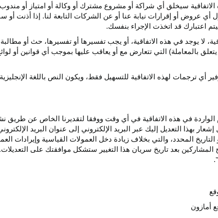
الاتفاقية سيخلق أي
شراكة
أو مشروع مشترك أو وكالة أو امتياز أو مندوب 
ول أي عروض أو إقرارات نيابة عنا أو عن الشركات التابعة لنا. إذا أذنت أ
م اعتبارك قد اتخذت الإجراء بنفسك.
قية،
لا يوجد في هذه
الاتفاقية،
أو يجب تفسيرها أو
تفسيرها،
حث أو مطالبة 
 يتعلق بالمعاملة) التي تتعارض مع أو يعاقب عليها بموجب أي
قوانين
أو لوائ
فير
أي
ترجمات
لهذه
الاتفاقية
للتسهيل
فقط،
ويكون
النص
باللغة
الإنجليزية
واردة في هذه الاتفاقية في أي وقت ووفقا لتقديرنا الخاص عن طريق نشر 
ار بهذا التعديل إليك عبر البريد الإلكتروني إلى عنوان البريد الإلكتر
التاريخ
المحدد،
والتي بخلاف زيادة دخل العمولات القياسية وإيرادات الع
المشاركين بعد تاريخ سريان هذا التغيير ستشكل موافقتك على التعديلات. 
قع
ع أمازون