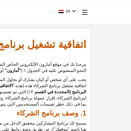
AR
اتفاقية تشغيل برنام
مرحبا بك في موقع أمازون الإلكتروني الخاص الم
النحو المنصوص عليه في الجدول
۱ (
"أمازون"
أو
"
يجب على أي شخص أو كيان يشارك أو يحاول المشا
اتفاقية تشغيل برنامج الشركاء هذه (هذه "
الاتفاقي
البرنامج (المحددة في القسم
۱۲
)
التي تم تضمينه
لبرنامج الشركاء،
إقرار
عمولة برنامج الشركاء، و
ت
بما في ذلك حظر تقييمات المستخدمين التي يتم إن
1. وصف برنامج الشركاء
يسمح لك برنامج المشاركين بتحقيق الدخل من موق
هنا باسم "موقعك")، عن طريق وضع روابط على 