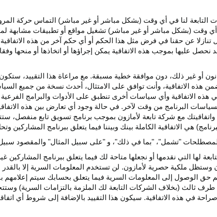
كات التابعة لنا في أي وقت (بشكل مباشر أو غير مباشر) التماس حركة الم
 في أي وقت (بشكل مباشر أو غير مباشر) تشغيل مواقع أو تطبيقات مشابهة ل
تنازلا عن حقنا في فرض مثل هذا الحكم أو أي حكم آخر من هذه الاتفاقية لا
 نحصل عليها بموجب هذه الاتفاقية يمكن إجراؤها أو اتخاذها أو منحها وفقا
انون أو غير ذلك، دون موافقة خطية مسبقة. مع مراعاة هذا التقييد، ستكون 
ضمن هذه الاتفاقية، وأنت توافق على الامتثال، أحدث نسخة من جميع السي
 في هذه الاتفاقية وأي سياسات أخرى تنطبق على الأدوات والبرامج الفرعية
لسياسات البرنامج من وقت لآخر. في حالة وجود أي تعارض بين هذه الاتفاق
ة واتفاقيتك مع شركة تابعة لأمازون بموجب برنامج تسويق تابع منفصل، ستتحك
نامج) هي الاتفاقية الكاملة بينك وبيننا فيما يتعلق ببرنامج المشاركين و
لمصطلحات "تشمل"، "بما في ذلك"، و "على سبيل المثال" والمقصود سبيل ا
بعة لها التي نقدمها أو نجعلها متاحة لك فيما يتعلق ببرنامج المشاركين غي
تظل ملكية حصرية لأمازون. لن تستخدم المعلومات السرية إلا بالقدر ال
م حق الوصول إلى المعلومات السرية فيما يتعلق بحسابك سيتم إعلامهم با
طرف ثالث (بخلاف الشركات التابعة لك الملزمة بالتزامات السرية) وستتخذ
راحة في هذه الاتفاقية. سيكون هذا التقييد بالإضافة إلى شروط أي اتفا