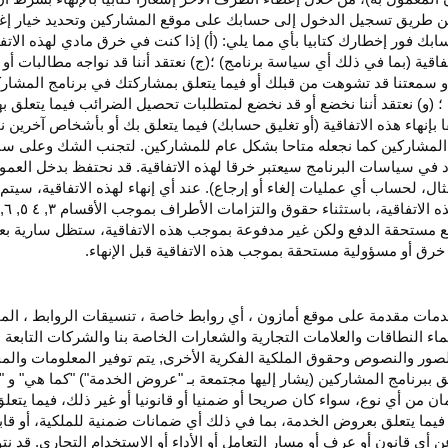
اء عن طريق تسجيل الدخول إلى حسابك على موقع المشاركين وتحديد خيار إ
ق حسابك فور إخطارك كتابيا بأي مما يلي: (أ) إذا كنت في خرق مادي لهذه ال
فاقية (بما في ذلك أي سياسة برنامج) ؛(ج) نعتقد أننا قد نواجه مطالبات 
ية أو سمعتنا قد تشوهت من قبلك أو فيما يتعلق بمشاركتك في برنامج المشار
 (و) نعتقد أننا نخضع أو قد نخضع لمتطلبات تحصيل الضرائب فيما يتعلق بهذ
ا بإنهاء هذه الاتفاقية (أو تغليق حسابك) فيما يتعلق بك أو بأشخاص آخرين 
مج المشاركين كما نجعله متاحا بشكل عام للمشاركين. لتجنب الشك وعلى س
أي انتهاك للقسم ٥ وكما هو محدد في سياسات البرنامج سيعتبر خرقا لهذه الاتفاقية. قد نحتفظ
ال، لحساب أي عمليات إلغاء أو إرجاع). عند أي إنهاء لهذه
الاتفاقية،
سيتم إ
ذه
الاتفاقية،
باستثناء حقوق والتزامات الأطراف بموجب الأقسام
۳
, ٤ ٥, ٦,
فع مستحقة
الدفع
ولكن غير مدفوعة بموجب هذه الاتفاقية، ستظل سارية بعد إن
خرق أو مسؤولية مستحقة بموجب هذه الاتفاقية قبل الإنهاء.
دمات مقدمة على موقع أمازون ، أي روابط خاصة ، تنسيقات الروابط ، الم
ماء النطاقات والعلامات التجارية والشعارات الخاصة بنا والشركات التابعة 
الصور والنصوص وحقوق الملكية الفكرية الأخرى, يتم توفير المعلومات والمحت
لق ببرنامج المشاركين (يشار إليها مجتمعة بـ "عروض الخدمة") "كما هي" و "
مان من أي نوع، سواء كان
صريحا
أو ضمنيا أو قانونيا أو غير ذلك، فيما يتع
ا يتعلق بعروض الخدمة، بما في ذلك أي ضمانات ضمنية للملكية، أو قابلية
أي قانون أو عرف أو مسار التعامل أو الأداء أو الاستخدام التجاري. قد ن