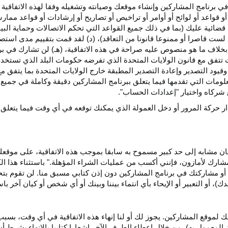
ي برنامج المشاركين وإنشاء موقعك وصيانته وتشغيله وفقا لهذه الاتفاقية 
و قواعد أو لوائح أو أوامر أو تراخيص أو تصاريح أو إرشادات أو قواعد ممارسة
ضائية عليك (بما في ذلك جميع القواعد التي تحكم الاتصالات وحماية البيا
 لست قاصرا أو ممنوعا قانونا من التعاقد)، (د) لقد قمت بتقييم مدى است
ن بخلاف ما هو منصوص عليه صراحة في هذه الاتفاقية، (هـ) لن تشارك في
 تتفق مع قانون الولايات المتحدة الذي تفرضه حكومات البلد الذي تستخ
 وقيود التصدير وإعادة التصدير المطبقة خارج الولايات المتحدة بما يتفق م
معلومات التي تقدمها فيما يتعلق ببرنامج المشاركين دقيقة وكاملة في جمي
ركاه واختيار "إعدادات الحساب".
ار حركة المرور أو دخل العمولة الذي يمكنك توقعه في أي وقت فيما يتعلق
يان مشابه إلى حد كبير مسموح به سابقا بموجب هذه الاتفاقية، على موقع
مشارك لأمازون، فإنني أكسب من عمليات الشراء المؤهلة." باستثناء هذا 
ية أو مشاركتك في برنامج المشاركين دون إذن كتابي مسبق منا. لن تقوم بت
ؤيدك)، أو التعبير أو الإيحاء بأي انتماء بيننا وبينك أو أي شخص أو كيان آخر 
 لموقع المشاركين. يجوز لك أو لنا إنهاء هذه الاتفاقية في أي وقت، بسبب
لمعمول به)، من خلال إعطاء الطرف الآخر إشعارا كتابيا بالإنهاء بشرط أن ي