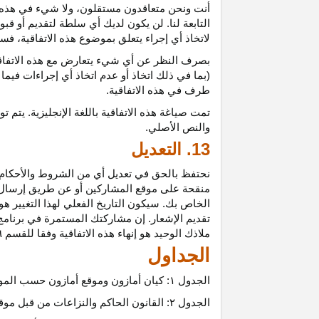
أنت ونحن متعاقدون
مستقلون،
ولا شيء في هذه 
التابعة لنا. لن يكون لديك أي سلطة لتقديم أو قب
لاتخاذ أي إجراء يتعلق بموضوع هذه
الاتفاقية،
فسيت
بصرف النظر عن أي شيء يتعارض مع هذه
الاتفا
(بما في ذلك اتخاذ أو عدم اتخاذ أي إجراءات فيما
طرف في هذه الاتفاقية.
تمت
صياغة
هذه
الاتفاقية
باللغة
الإنجليزية
.
يتم
تو
والنص
الأصلي
.
13. التعديل
نحتفظ بالحق في تعديل أي من الشروط والأحكام ال
منقحة على موقع المشاركين أو عن طريق إرسال إشع
الخاص بك. سيكون التاريخ الفعلي لهذا التغيير هو 
تقديم الإشعار. إن مشاركتك المستمرة في برنامج 
ملاذك الوحيد هو إنهاء هذه الاتفاقية وفقا للقسم ٦.
الجداول
الجدول
۱:
كيان أمازون وموقع أمازون حسب المو
الجدول
۲:
القانون الحاكم والنزاعات من قبل موق