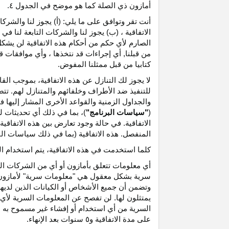
أمازون ذي الصلة كما هو موضح في الجدول ٤.
أنت تقر وتوافق على ما يلي: (أ) يجوز لنا والشر
الاتفاقية ، (ب) يجوز لنا والشركات التابعة لنا
الصارم لأي حكم من أحكام هذه الاتفاقية لن يشكل 
من قبلنا, أي إجراءات قد نتخذها ، وأي موافقات قد
كتابيا من قبل ممثلنا المفوض.
لا يجوز لك التنازل عن هذه الاتفاقية، بموجب الق
للتنفيذ ضد الأطراف وخلفائهم والمتنازل لهم. تت
والجداول الزمنية والقواعد الأخرى المشار إليها
(
"سياسات البرنامج"
)، بما في ذلك أي تحديثات 
الاتفاقية. في حالة وجود تعارض بين هذه الاتفاقي
المنفصل. هذه الاتفاقية (بما في ذلك سياسات البر
كلما استخدمت في هذه الاتفاقية، يتم استخدام ا
أي معلومات تتعلق بأمازون أو أي من الشركات التا
سرية بشكل معقول هي "معلومات سرية" لأمازون وس
وتضمن أن جميع الأشخاص أو الكيانات الذين لديه
يمتثلون لها. لن تفصح عن المعلومات السرية لأي 
السرية من أي استخدام أو إفشاء غير مسموح به ص
على مدة الاتفاقية و٥ سنوات بعد الإنهاء.