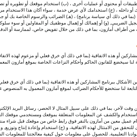
بيقات أو محتوى أو عمليات أخرى ، (ب) استخدام موقعك أو تطويره أو تصميمه
 أو داخله ، (ج) استخدامك لأي عرض خدمة ، سواء أكان هذا الاستخدام مرخص
ية (بما في ذلك أي سياسة برنامج) ، (هـ) الضرائب والرسوم الخاصة بك أو جم
سجيل الضريبي, (و) أو إهمالك أو إهمال موظفيك أو المقاولين أو سوء سلوكهم
ف من أطراف أمازون، بما في ذلك من خلال تفويض خاص، لممارسة أو الدفاع 
مشاركين أو هذه الاتفاقية (بما في ذلك أي خرق فعلي أو مزعوم لهذه الاتفا
تابعة لنا سيخضع للقانون الحاكم وأحكام النزاعات الخاصة بموقع أمازون ال
الأشكال ببرنامج المشاركين أو هذه الاتفاقية (بما في ذلك أي خرق فعلي
التابعة لنا ستخضع
للأحكام الضرائب
لموقع أمازون المعمول به المنصوص ع
 وقت لآخر، بما في ذلك على سبيل المثال لا الحصر، رسائل البريد الإلكتر
يل واستخدام والكشف عن المعلومات المتعلقة بموقعك ومستخدمي موقعك الت
يام عميل معين من أمازون بالنقر فوق رابط خاص من موقعك قبل شراء منت
 للتحقق من الامتثال لهذه الاتفاقية، و (ج) استخدام وإعادة إنتاج وتوزي
دنا التعليمية. للحصول على معلومات حول كيفية معالجتنا للمعلومات ا