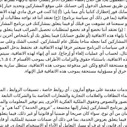
اء عن طريق تسجيل الدخول إلى حسابك على موقع المشاركين وتحديد خيار إ
ق حسابك فور إخطارك كتابيا بأي مما يلي: (أ) إذا كنت في خرق مادي لهذه ال
فاقية (بما في ذلك أي سياسة برنامج) ؛(ج) نعتقد أننا قد نواجه مطالبات 
ية أو سمعتنا قد تشوهت من قبلك أو فيما يتعلق بمشاركتك في برنامج المشار
 (و) نعتقد أننا نخضع أو قد نخضع لمتطلبات تحصيل الضرائب فيما يتعلق بهذ
ا بإنهاء هذه الاتفاقية (أو تغليق حسابك) فيما يتعلق بك أو بأشخاص آخرين 
مج المشاركين كما نجعله متاحا بشكل عام للمشاركين. لتجنب الشك وعلى س
أي انتهاك للقسم ٥ وكما هو محدد في سياسات البرنامج سيعتبر خرقا لهذه الاتفاقية. قد نحتفظ
ال، لحساب أي عمليات إلغاء أو إرجاع). عند أي إنهاء لهذه
الاتفاقية،
سيتم إ
ذه
الاتفاقية،
باستثناء حقوق والتزامات الأطراف بموجب الأقسام
۳
, ٤ ٥, ٦,
فع مستحقة
الدفع
ولكن غير مدفوعة بموجب هذه الاتفاقية، ستظل سارية بعد إن
خرق أو مسؤولية مستحقة بموجب هذه الاتفاقية قبل الإنهاء.
دمات مقدمة على موقع أمازون ، أي روابط خاصة ، تنسيقات الروابط ، الم
ماء النطاقات والعلامات التجارية والشعارات الخاصة بنا والشركات التابعة 
الصور والنصوص وحقوق الملكية الفكرية الأخرى, يتم توفير المعلومات والمحت
لق ببرنامج المشاركين (يشار إليها مجتمعة بـ "عروض الخدمة") "كما هي" و "
مان من أي نوع، سواء كان
صريحا
أو ضمنيا أو قانونيا أو غير ذلك، فيما يتع
ا يتعلق بعروض الخدمة، بما في ذلك أي ضمانات ضمنية للملكية، أو قابلية
أي قانون أو عرف أو مسار التعامل أو الأداء أو الاستخدام التجاري. قد ن