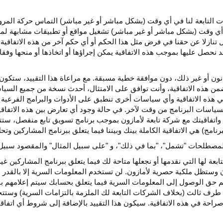
كات التابعة لنا في أي وقت (بشكل مباشر أو غير مباشر) التماس حركة الم
 في أي وقت (بشكل مباشر أو غير مباشر) تشغيل مواقع أو تطبيقات مشابهة ل
تنازلا عن حقنا في فرض مثل هذا الحكم أو أي حكم آخر من هذه الاتفاقية لا
 نحصل عليها بموجب هذه الاتفاقية يمكن إجراؤها أو اتخاذها أو منحها وفقا
انون أو غير ذلك، دون موافقة خطية مسبقة. مع مراعاة هذا التقييد، ستكون 
ضمن هذه الاتفاقية، وأنت توافق على الامتثال، أحدث نسخة من جميع السي
 في هذه الاتفاقية وأي سياسات أخرى تنطبق على الأدوات والبرامج الفرعية
لسياسات البرنامج من وقت لآخر. في حالة وجود أي تعارض بين هذه الاتفاق
ة واتفاقيتك مع شركة تابعة لأمازون بموجب برنامج تسويق تابع منفصل، ستتحك
نامج) هي الاتفاقية الكاملة بينك وبيننا فيما يتعلق ببرنامج المشاركين و
لمصطلحات "تشمل"، "بما في ذلك"، و "على سبيل المثال" والمقصود سبيل ا
بعة لها التي نقدمها أو نجعلها متاحة لك فيما يتعلق ببرنامج المشاركين غي
تظل ملكية حصرية لأمازون. لن تستخدم المعلومات السرية إلا بالقدر ال
م حق الوصول إلى المعلومات السرية فيما يتعلق بحسابك سيتم إعلامهم با
طرف ثالث (بخلاف الشركات التابعة لك الملزمة بالتزامات السرية) وستتخذ
راحة في هذه الاتفاقية. سيكون هذا التقييد بالإضافة إلى شروط أي اتفا