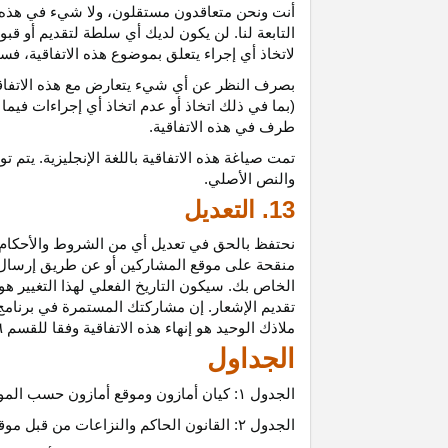
أنت ونحن متعاقدون
مستقلون،
ولا شيء في هذه 
التابعة لنا. لن يكون لديك أي سلطة لتقديم أو قب
لاتخاذ أي إجراء يتعلق بموضوع هذه
الاتفاقية،
فسيت
بصرف النظر عن أي شيء يتعارض مع هذه
الاتفا
(بما في ذلك اتخاذ أو عدم اتخاذ أي إجراءات فيما
طرف في هذه الاتفاقية.
تمت
صياغة
هذه
الاتفاقية
باللغة
الإنجليزية
.
يتم
تو
والنص
الأصلي
.
13. التعديل
نحتفظ بالحق في تعديل أي من الشروط والأحكام ال
منقحة على موقع المشاركين أو عن طريق إرسال إشع
الخاص بك. سيكون التاريخ الفعلي لهذا التغيير هو 
تقديم الإشعار. إن مشاركتك المستمرة في برنامج 
ملاذك الوحيد هو إنهاء هذه الاتفاقية وفقا للقسم ٦.
الجداول
الجدول
۱:
كيان أمازون وموقع أمازون حسب المو
الجدول
۲:
القانون الحاكم والنزاعات من قبل موق