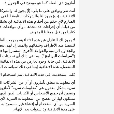
أمازون ذي الصلة كما هو موضح في الجدول ٤.
أنت تقر وتوافق على ما يلي: (أ) يجوز لنا والشر
الاتفاقية ، (ب) يجوز لنا والشركات التابعة لنا
الصارم لأي حكم من أحكام هذه الاتفاقية لن يشكل 
من قبلنا, أي إجراءات قد نتخذها ، وأي موافقات قد
كتابيا من قبل ممثلنا المفوض.
لا يجوز لك التنازل عن هذه الاتفاقية، بموجب الق
للتنفيذ ضد الأطراف وخلفائهم والمتنازل لهم. تت
والجداول الزمنية والقواعد الأخرى المشار إليها
(
"سياسات البرنامج"
)، بما في ذلك أي تحديثات 
الاتفاقية. في حالة وجود تعارض بين هذه الاتفاقي
المنفصل. هذه الاتفاقية (بما في ذلك سياسات البر
كلما استخدمت في هذه الاتفاقية، يتم استخدام ا
أي معلومات تتعلق بأمازون أو أي من الشركات التا
سرية بشكل معقول هي "معلومات سرية" لأمازون وس
وتضمن أن جميع الأشخاص أو الكيانات الذين لديه
يمتثلون لها. لن تفصح عن المعلومات السرية لأي 
السرية من أي استخدام أو إفشاء غير مسموح به ص
على مدة الاتفاقية و٥ سنوات بعد الإنهاء.