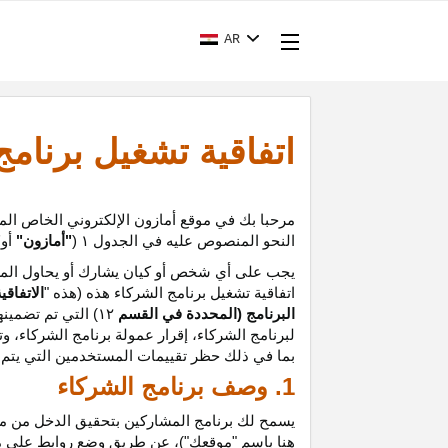
AR
اتفاقية تشغيل برنام
مرحبا بك في موقع أمازون الإلكتروني الخاص الم
النحو المنصوص عليه في الجدول
۱ (
"أمازون"
أو
"
يجب على أي شخص أو كيان يشارك أو يحاول المشا
اتفاقية تشغيل برنامج الشركاء هذه (هذه "
الاتفاقي
البرنامج (المحددة في القسم
۱۲
)
التي تم تضمينه
لبرنامج الشركاء،
إقرار
عمولة برنامج الشركاء، و
ت
بما في ذلك حظر تقييمات المستخدمين التي يتم إن
1. وصف برنامج الشركاء
يسمح لك برنامج المشاركين بتحقيق الدخل من موق
هنا باسم "موقعك")، عن طريق وضع روابط على 