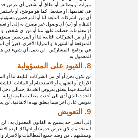
ميزات أو وظائف أو نطاق أو تشغيل أي عرض خدمة
في تقديمها، أو ستعمل كما هو موضح، أو باستمرار 
أي من الشركات التابعة لنا أو المرخصين مسؤولي
النظام أو (ب) أي وصول غير مصرح به إلى أو
تغيي
أو معلومات حصلت عليها منا أو من أي شخص أو 
أو أي من الشركات التابعة لنا أو المرخصين مسؤو
المتوقعة أو الشهرة أو المزايا
الأخرى،
(ص) أي است
في
برنامج المشاركين
. لن يعمل أي شيء في هذ
المعمول به.
8. القيود على المسؤولية
لن نكون نحن أو أي من الشركات التابعة لنا أو 
الأرباح أو الشهرة أو الاستخدام أو البيانات الناش
الناشئة فيما يتعلق بعروض الخدمة إجمالي دخل ا
الحدث الذي أدى إلى أحدث مطالبة بالمسؤولية. 
تعويض عادل آخر فيما يتعلق بهذه الاتفاقية. لن ي
9. التعويض
إلى أقصى حد يسمح به القانون المعمول به ، لن 
استخدامك لأي عرض خدمة) أو انتهاكك لهذه الاتفا
وممثليهم ، من وضد جميع المطالبات والأضرار وال