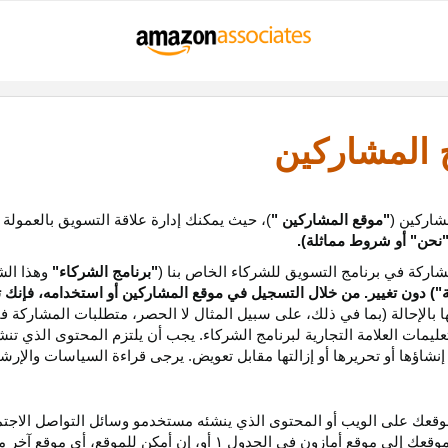
ج المشاركين
شاركين (
"موقع المشاركين "
)، حيث يمكنك إدارة علاقة التسويق بالعمولة
نحن
"
أو شروط مماثلة).
ركة في برنامج التسويق للشركاء الخاص بنا (
"برنامج الشركاء"
وهذا الش
ة
") دون تغيير. من خلال التسجيل في موقع المشاركين أو استخدامه، فإنك 
ا بالإحالة (بما في ذلك، على سبيل المثال لا الحصر، متطلبات المشاركة ف
عليمات
العلامة التجارية لبرنامج الشركاء
.
يجب أن يلتزم المحتوى الذي تن
شاؤها أو تحريرها أو إزالتها مقابل تعويض. يرجى قراءة السياسات والإرشا
عك على الويب أو المحتوى الذي ينشئه مستخدمو وسائل التواصل الاجتماعي
موقعك إلى موقع أمازون في الجدول
۱
أو، إن أمكن
للموقع،
أي موقع آخر م