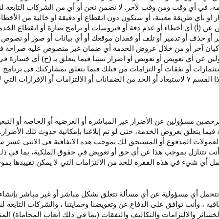
، في أي وقت ومن وقت لآخر. لا نضمن نحن أو أي من الشركات التابعة ل
أو بأي طريقة معينة، أو ستكون دون انقطاع أو دقيقة أو خالية من الأخطاء
ن عن (أ) أي أخطاء أو عدم
دقة
أو فيروسات أو برامج ضارة أو انقطاع الخدم
ر
أو حذف أو تدمير أو تلف أو فقدان
موقعك
أو أي بيانات أو صور أو نصوص 
كيان آخر أو من خلال عروض الخدمة أي ضمان غير منصوص عليه صراحة في 
لين عن أي تعويض أو تعويض أو أضرار تنشأ فيما يتعلق بـ (خ) أي خسارة ف
ثمارات أو نفقات أو التزامات من قبلك فيما يتعلق بمشاركتك في
برنامج 
ا القسم
۷
لاستبعاد أو الحد من الضمانات أو الالتزامات أو الإقرارات التي 
المرخصين مسؤولين عن الأضرار غير
المباشرة
أو العرضية أو الخاصة أو التبع
ئة فيما يتعلق بعروض الخدمة، حتى لو تم إبلاغنا بإمكانية حدوث تلك الأضرار
لعمولات المدفوع أو المستحق لك بموجب هذه الاتفاقية في الاثني عشر ش
أنت تتنازل بموجب هذا عن أي حق أو تعويض في حقوق الملكية، بما في ذل
عمل أي شيء في هذه الفقرة للحد من الالتزامات التي لا يمكن تقييدها بمو
نتحمل أي مسؤولية عن أي مسألة تتعلق بشكل مباشر أو غير مباشر بإنشاء 
قية ، وأنت توافق على الدفاع عن وتعويضنا وحمايتنا ، والشركات التابعة 
خسائر والالتزامات والتكاليف والنفقات (بما في ذلك أتعاب المحاماة) المت