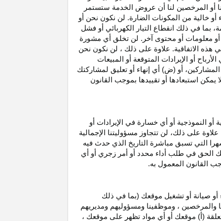
نا أو المرخصين لنا أن عروض الخدمة ستستمر
 أو خالية من المكونات الضارة. لن نكون نحن أو
ة، بما في ذلك انقطاع
التيار الكهربائي أو فشل
أو معلومات أو محتوى آخر. لن تخلق أي مشورة
هذه الاتفاقية. علاوة على
ذلك ،
لن نكون نحن
ي
الأرباح
أو الإيرادات المتوقعة أو المبيعات
المشاركين
، أو (ض) أي إنهاء أو تعليق لمشاركتك
لا يمكن استبعادها أو تقييدها بموجب القانون
ية أو النموذجية أو أي خسارة في
الإيرادات
أو
. علاوة على ذلك، لن تتجاوز مسؤوليتنا الإجمالية
هرا التي تسبق مباشرة التاريخ الذي حدث فيه
ك الحق في طلب أداء محدد أو أمر زجري أو أي
جب القانون المعمول به.
أو صيانة أو تشغيل موقعك (بما في ذلك
لنا والمرخصين ، وموظفينا ومسؤوليهم ومديريهم
علقة (أ) موقعك أو أي مواد تظهر على موقعك ،