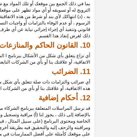
بما في ذلك الجمع بين موقعك أو تلك المواد مع تط
الترويج له أو تسويقه أو أي مواد تظهر على موقعك
به ، (د) انتهاكك لأي بند أو شرط من هذه الاتفاق
الرسوم ، أو عدم الوفاء بالتزامات أو واجبات الت
قانوني وتنفيذ أي إجراء إجرائي نيابة عن أي طر
ذلك لغرض إنفاذ هذا القسم.
10. القانون الحاكم والمنازعات
أي نزاع يتعلق بأي شكل من الأشكال ببرنامج ا ال
الاتفاقية، أو علاقتك بنا أو بأي من الشركات ال
11. الضرائب
أي ضرائب والتزامات ذات صلة تتعلق بأي شكل من 
هذه الاتفاقية، أو علاقتك بنا أو بأي من الشركات 
12. أحكام إضافية
قد نرسل المراسلات المتعلقة ببرنامج الشركاء من
بالإضافة إلى ذلك ، يجوز لنا (أ) مراقبة وتسج
الخاصة ومحتوى البرنامج (على سبيل المثال ، ق
ومراقبته والزحف إليه والتحقيق فيه بطريقة أخرى
على موقعك كأمثلة على أفضل الممارسات في موا