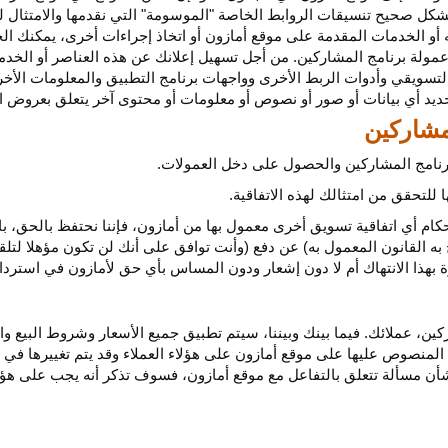
كل صحيح تنسيقات الروابط الخاصة "الموسومة" التي نقدمها والامتثال لهذ
 أو الخدمات المقدمة على موقع أمازون أو اتخاذ إجراءات
أخرى،
يمكنك ال
مولة برنامج المشاركين. من أجل تسهيل إعلانك عن هذه العناصر أو
الخدم
لتسويقي وأدوات الربط الأخرى وواجهات برنامج التطبيق والمعلومات الأخر
حديد أي
بيانات
أو صور أو نصوص أو معلومات أو محتوى آخر يتعلق بعروض ال
 برنامج المشاركين والحصول على دخل العمولات.
للتحقق من امتثالك لهذه الاتفاقية.
كام أي اتفاقية تسويق أخرى معمول بها من أمازون، فإننا نحتفظ بالحق، ب
به القانون المعمول به) عن دفع (وأنت توافق على أنك لن تكون مؤهلا لتل
هذا الانتهاك أم لا دون إشعار ودون المساس بأي حق لأمازون في استرداد ا
ن، عملائك. فيما بينك وبيننا، سيتم تطبيق جميع الأسعار وشروط البيع وا
 المنصوص عليها على موقع أمازون على هؤلاء العملاء وقد يتم تغييرها في
ا بشأن مسألة تتعلق بالتفاعل مع موقع أمازون، فسوف تذكر أنه يجب على هؤل