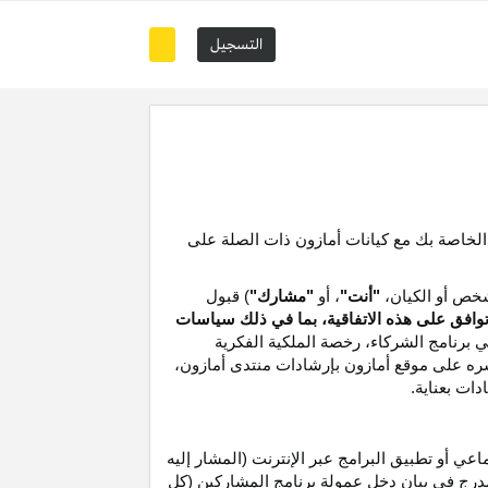
التسجيل
 الخاصة بك مع كيانات أمازون ذات الصلة على
خص أو الكيان،
"أنت"
، أو
"مشارك"
) قبول
توافق على هذه الاتفاقية، بما في ذلك سياسات
ي برنامج الشركاء،
رخصة
الملكية الفكرية
شره على موقع
أمازون
بإرشادات منتدى أمازون،
دات بعناية
.
 أو تطبيق البرامج عبر الإنترنت (المشار إليه
درج في بيان دخل عمولة برنامج المشاركين (كل