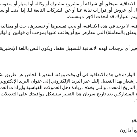
الاتفاقية سيخلق أي
شراكة
أو مشروع مشترك أو وكالة أو امتياز أو مندوب 
ول أي عروض أو إقرارات نيابة عنا أو عن الشركات التابعة لنا. إذا أذنت أ
م اعتبارك قد اتخذت الإجراء بنفسك.
قية،
لا يوجد في هذه
الاتفاقية،
أو يجب تفسيرها أو
تفسيرها،
حث أو مطالبة 
 يتعلق بالمعاملة) التي تتعارض مع أو يعاقب عليها بموجب أي
قوانين
أو لوائ
فير
أي
ترجمات
لهذه
الاتفاقية
للتسهيل
فقط،
ويكون
النص
باللغة
الإنجليزية
واردة في هذه الاتفاقية في أي وقت ووفقا لتقديرنا الخاص عن طريق نشر 
ار بهذا التعديل إليك عبر البريد الإلكتروني إلى عنوان البريد الإلكتر
التاريخ
المحدد،
والتي بخلاف زيادة دخل العمولات القياسية وإيرادات الع
المشاركين بعد تاريخ سريان هذا التغيير ستشكل موافقتك على التعديلات. 
قع
ع أمازون