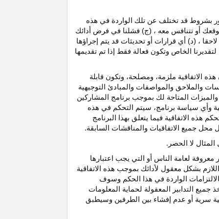
رور بشروط قد تختلف عن تلك الواردة في هذه
موقعك أو تتنافس معه ، (ج) فشلنا في فرض أدائك
حقا ، (د) أي قرارات أو تحديثات قد يتم إجراؤها
 لتقديرنا الخاص وتكون فعالة فقط إذا تم تقديمها
هذه الاتفاقية ملزمة، ومصلحة، وتكون قابلة
اسات والملاحق والمواصفات والمبادئ التوجيهية
 والميزات المتاحة لك بموجب برنامج المشاركين
ية وأي سياسة برنامج، سيتم التحكم في هذه
م هذه الاتفاقية فيما يتعلق بهذا البرنامج
تحل محل جميع الاتفاقيات والمناقشات السابقة.
لمثال لا الحصر.
ر معروفة لعامة الناس أو التي يجب اعتبارها
لازم بشكل معقول لأدائك بموجب هذه الاتفاقية
لالتزامات الواردة في هذا الحكم وسوف
 جميع التدابير المعقولة لحماية المعلومات
قية سرية أو عدم إفشاء بين الطرفين وسيطبق