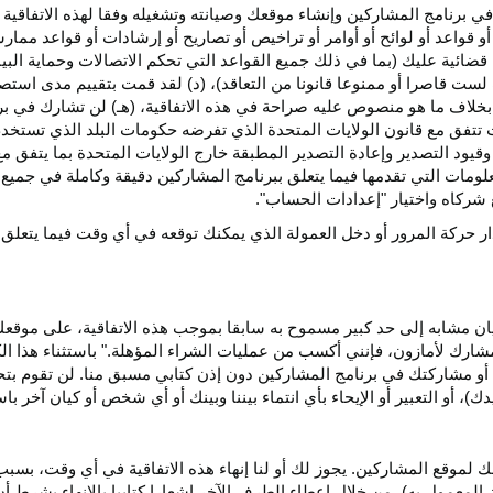
ي برنامج المشاركين وإنشاء موقعك وصيانته وتشغيله وفقا لهذه الاتفاقية 
و قواعد أو لوائح أو أوامر أو تراخيص أو تصاريح أو إرشادات أو قواعد ممارسة
ضائية عليك (بما في ذلك جميع القواعد التي تحكم الاتصالات وحماية البيا
 لست قاصرا أو ممنوعا قانونا من التعاقد)، (د) لقد قمت بتقييم مدى است
ن بخلاف ما هو منصوص عليه صراحة في هذه الاتفاقية، (هـ) لن تشارك في
 تتفق مع قانون الولايات المتحدة الذي تفرضه حكومات البلد الذي تستخ
 وقيود التصدير وإعادة التصدير المطبقة خارج الولايات المتحدة بما يتفق م
معلومات التي تقدمها فيما يتعلق ببرنامج المشاركين دقيقة وكاملة في جمي
ركاه واختيار "إعدادات الحساب".
ار حركة المرور أو دخل العمولة الذي يمكنك توقعه في أي وقت فيما يتعلق
يان مشابه إلى حد كبير مسموح به سابقا بموجب هذه الاتفاقية، على موقع
مشارك لأمازون، فإنني أكسب من عمليات الشراء المؤهلة." باستثناء هذا 
ية أو مشاركتك في برنامج المشاركين دون إذن كتابي مسبق منا. لن تقوم بت
ؤيدك)، أو التعبير أو الإيحاء بأي انتماء بيننا وبينك أو أي شخص أو كيان آخر 
 لموقع المشاركين. يجوز لك أو لنا إنهاء هذه الاتفاقية في أي وقت، بسبب
لمعمول به)، من خلال إعطاء الطرف الآخر إشعارا كتابيا بالإنهاء بشرط أن ي