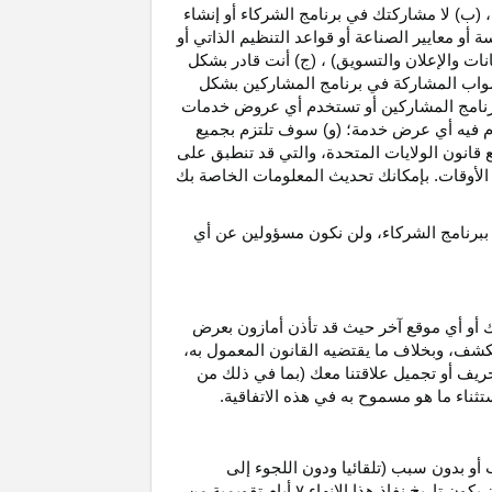
، (ب) لا مشاركتك في برنامج الشركاء أو إنشاء
 أو معايير الصناعة أو قواعد التنظيم الذاتي أو
نات والإعلان والتسويق) ، (ج) أنت قادر بشكل
صواب
المشاركة في برنامج المشاركين بشكل
 برنامج المشاركين أو تستخدم أي عروض خدمات
دم فيه أي عرض خدمة؛ (و) سوف تلتزم بجميع
ع قانون الولايات المتحدة، والتي قد تنطبق على
ع الأوقات. بإمكانك تحديث المعلومات الخاصة بك
 ببرنامج الشركاء، ولن نكون مسؤولين عن أي
ك أو أي موقع آخر حيث قد تأذن أمازون بعرض
الكشف، وبخلاف ما يقتضيه القانون المعمول
به،
حريف أو تجميل علاقتنا معك (بما في ذلك من
باستثناء ما هو مسموح به في هذه الاتفاقية.
 أو بدون سبب (تلقائيا ودون اللجوء إلى
كون تاريخ نفاذ هذا الإنهاء
۷
أيام تقويمية من