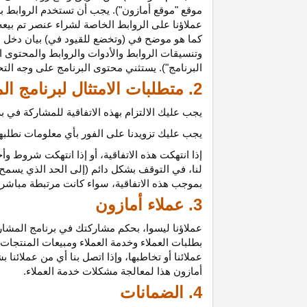
موقع "موقع أمازون"). يجب أن تستخدم الروابط بش
عملاؤنا على الروابط الخاصة لشراء عنصر تم بيعه
كما هو موضح في (وتخضع للقيود في) بيان دخل ع
وتنسيقات الروابط والأدوات والروابط والمحتوى ا
البرنامج"). يستثني محتوى البرنامج على وجه الت
2. متطلبات الامتثال لبرنامج المشاركين
يجب عليك الالتزام بهذه الاتفاقية للمشاركة في
يجب عليك تزويدنا على الفور بأي معلومات نطلبها 
إذا انتهكت هذه
الاتفاقية،
أو إذا انتهكت شروط وأح
لنا، في التوقف بشكل دائم (إلى الحد الذي يسمح 
بموجب هذه
الاتفاقية،
سواء كانت مرتبطة مباشرة ب
3. عملاء أمازون
عملاؤنا
ليسوا،
بحكم مشاركتك في برنامج المشاركي
بطلبات العملاء وخدمة العملاء ومبيعات المنتجات
عملائنا أو تخاطبها، وإذا اتصل بنا أي من عملائن
أمازون هذا لمعالجة مشكلات خدمة العملاء.
4. الضمانات