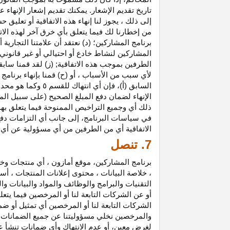
تاريخ تقديم الإشعار. يمكنك تقديم إشعار الإنه
إلى ذلك ، يجوز لنا إنهاء هذه الاتفاقية أو تعلي
من إخطارنا لك فيما يتعلق بأي خرق آخر لهذه الات
برنامج المشاركين؛ (د) نعتقد أن علامتنا التجار
المشاركين لنشاط خادع أو احتيالي أو غير قانوني ؛
الطرفين بموجب هذه الاتفاقية; (ز) لقد قمنا سابق
لأي سبب من الأسباب ، أو (ح) قمنا بإنهاء برنا
السابق (أ)، فإن 
الإنهاء لضمان دفع المبلغ الصحيح (على سبيل المث
ذلك أي وجميع التراخيص الممنوحة فيما يتعلق به
في سياسات البرنامج، إلى جانب أي التزامات د
الاتفاقية أي من الطرفين من أي مسؤولية عن أي 
7. تنصل
برنامج المشاركين، موقع أمازون ، أي منتجات وخ
، خلاصة البيانات ، محتوى إعلانات المنتجات ، أس
التقنيات والبرامج والوظائف والمواد والبيانات و
أو عن الشركات التابعة لنا أو المرخصين فيما يتع
الشركات التابعة لنا أو المرخصين أي تمثيل أو ض
والمرخصين نخلي مسؤوليتنا عن جميع الضمانات فيم
لغرض معين، أو عدم الانتهاك وأي ضمانات تنشأ عن 