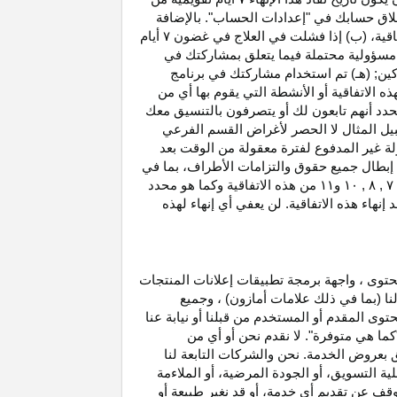
غلاق حسابك في "إعدادات الحساب". بالإضافة
اتفاقية، (ب) إذا فشلت في العلاج في غضون
۷
أيام
أو مسؤولية محتملة فيما يتعلق بمشاركتك في
كين; (هـ) تم استخدام مشاركتك في برنامج
ه الاتفاقية أو الأنشطة التي يقوم بها أي من
نحدد أنهم تابعون لك أو يتصرفون بالتنسيق معك
بيل المثال لا الحصر لأغراض القسم الفرعي
 بدخل العمولة غير المدفوع لفترة معقولة من الوقت بعد
بطال جميع حقوق والتزامات
الأطراف،
بما في
۷ ,
۸ ,
۱۰
و
۱۱
من هذه الاتفاقية وكما هو محدد
هاء هذه الاتفاقية. لن يعفي أي إنهاء لهذه
حتوى ، واجهة برمجة تطبيقات إعلانات المنتجات
لنا (بما في ذلك علامات أمازون) ، وجميع
وى المقدم أو المستخدم من قبلنا أو نيابة عنا
كما هي متوفرة". لا نقدم نحن أو أي من
لق بعروض الخدمة. نحن والشركات التابعة لنا
 التسويق، أو الجودة المرضية، أو الملاءمة
توقف عن تقديم أي خدمة، أو قد نغير
طبيعة
أو