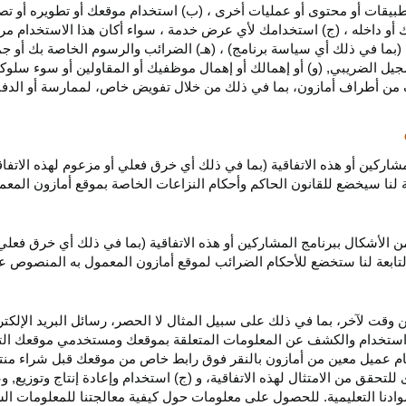
بيقات أو محتوى أو عمليات أخرى ، (ب) استخدام موقعك أو تطويره أو تصميمه
 أو داخله ، (ج) استخدامك لأي عرض خدمة ، سواء أكان هذا الاستخدام مرخص
ية (بما في ذلك أي سياسة برنامج) ، (هـ) الضرائب والرسوم الخاصة بك أو جم
سجيل الضريبي, (و) أو إهمالك أو إهمال موظفيك أو المقاولين أو سوء سلوكهم
ف من أطراف أمازون، بما في ذلك من خلال تفويض خاص، لممارسة أو الدفاع 
مشاركين أو هذه الاتفاقية (بما في ذلك أي خرق فعلي أو مزعوم لهذه الاتفا
تابعة لنا سيخضع للقانون الحاكم وأحكام النزاعات الخاصة بموقع أمازون ال
الأشكال ببرنامج المشاركين أو هذه الاتفاقية (بما في ذلك أي خرق فعلي
التابعة لنا ستخضع
للأحكام الضرائب
لموقع أمازون المعمول به المنصوص ع
 وقت لآخر، بما في ذلك على سبيل المثال لا الحصر، رسائل البريد الإلكتر
يل واستخدام والكشف عن المعلومات المتعلقة بموقعك ومستخدمي موقعك الت
يام عميل معين من أمازون بالنقر فوق رابط خاص من موقعك قبل شراء منت
 للتحقق من الامتثال لهذه الاتفاقية، و (ج) استخدام وإعادة إنتاج وتوزي
دنا التعليمية. للحصول على معلومات حول كيفية معالجتنا للمعلومات ا