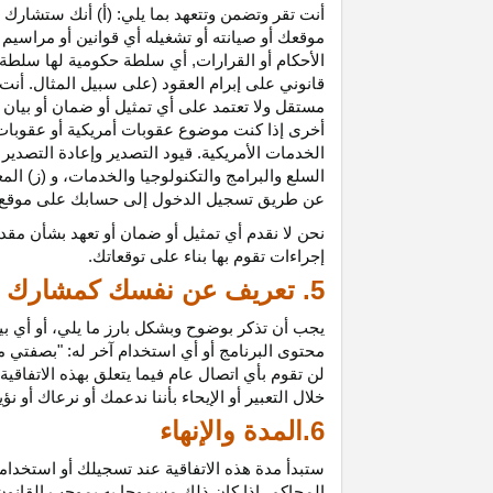
أنت تقر وتضمن وتتعهد بما يلي: (أ) أنك ستشارك ف
موقعك أو صيانته أو تشغيله أي قوانين أو مراسيم أ
الأحكام أو القرارات, أي سلطة حكومية لها سلطة ق
قانوني على إبرام العقود (على سبيل المثال. أنت
مستقل ولا تعتمد على أي تمثيل أو ضمان أو بيا
أخرى إذا كنت موضوع عقوبات أمريكية أو عقوبات
الخدمات الأمريكية. قيود التصدير وإعادة التصدير
السلع والبرامج والتكنولوجيا والخدمات، و (ز) ال
عن طريق تسجيل الدخول إلى حسابك على موقع ش
نحن لا نقدم أي تمثيل أو ضمان أو تعهد بشأن مقد
إجراءات تقوم بها بناء على توقعاتك.
5. تعريف عن نفسك كمشارك
يجب أن تذكر بوضوح وبشكل بارز ما يلي، أو أي ب
محتوى البرنامج أو أي استخدام آخر له: "بصفتي 
لن تقوم بأي اتصال عام فيما يتعلق بهذه الاتفاق
خلال التعبير أو الإيحاء بأننا ندعمك أو نرعاك أو ن
6.المدة والإنهاء
ستبدأ مدة هذه الاتفاقية عند تسجيلك أو استخدامك
المحاكم، إذا كان ذلك مسموحا به بموجب القانون ا