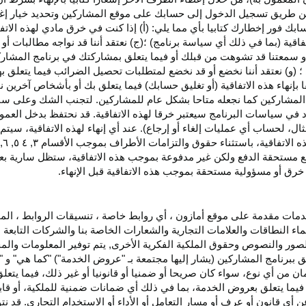
اء عن طريق تسجيل الدخول إلى حسابك على موقع المشاركين وتحديد خيار إ
ق حسابك فور إخطارك كتابيا بأي مما يلي: (أ) إذا كنت في خرق مادي لهذه ال
فاقية (بما في ذلك أي سياسة برنامج) ؛(ج) نعتقد أننا قد نواجه مطالبات 
ية أو سمعتنا قد تشوهت من قبلك أو فيما يتعلق بمشاركتك في برنامج المشار
 (و) نعتقد أننا نخضع أو قد نخضع لمتطلبات تحصيل الضرائب فيما يتعلق بهذ
ا بإنهاء هذه الاتفاقية (أو تغليق حسابك) فيما يتعلق بك أو بأشخاص آخرين 
مج المشاركين كما نجعله متاحا بشكل عام للمشاركين. لتجنب الشك وعلى س
أي انتهاك للقسم ٥ وكما هو محدد في سياسات البرنامج سيعتبر خرقا لهذه الاتفاقية. قد نحتفظ
ال، لحساب أي عمليات إلغاء أو إرجاع). عند أي إنهاء لهذه
الاتفاقية،
سيتم إ
ذه
الاتفاقية،
باستثناء حقوق والتزامات الأطراف بموجب الأقسام
۳
, ٤ ٥, ٦,
فع مستحقة
الدفع
ولكن غير مدفوعة بموجب هذه الاتفاقية، ستظل سارية بعد إن
خرق أو مسؤولية مستحقة بموجب هذه الاتفاقية قبل الإنهاء.
دمات مقدمة على موقع أمازون ، أي روابط خاصة ، تنسيقات الروابط ، الم
ماء النطاقات والعلامات التجارية والشعارات الخاصة بنا والشركات التابعة 
الصور والنصوص وحقوق الملكية الفكرية الأخرى, يتم توفير المعلومات والمحت
لق ببرنامج المشاركين (يشار إليها مجتمعة بـ "عروض الخدمة") "كما هي" و "
مان من أي نوع، سواء كان
صريحا
أو ضمنيا أو قانونيا أو غير ذلك، فيما يتع
ا يتعلق بعروض الخدمة، بما في ذلك أي ضمانات ضمنية للملكية، أو قابلية
أي قانون أو عرف أو مسار التعامل أو الأداء أو الاستخدام التجاري. قد ن