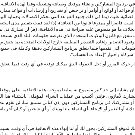
ي برنامج المشاركين وإنشاء موقعك وصيانته وتشغيله وفقا لهذه الاتفاقية 
و قواعد أو لوائح أو أوامر أو تراخيص أو تصاريح أو إرشادات أو قواعد ممارسة
ضائية عليك (بما في ذلك جميع القواعد التي تحكم الاتصالات وحماية البيا
 لست قاصرا أو ممنوعا قانونا من التعاقد)، (د) لقد قمت بتقييم مدى است
ن بخلاف ما هو منصوص عليه صراحة في هذه الاتفاقية، (هـ) لن تشارك في
 تتفق مع قانون الولايات المتحدة الذي تفرضه حكومات البلد الذي تستخ
 وقيود التصدير وإعادة التصدير المطبقة خارج الولايات المتحدة بما يتفق م
معلومات التي تقدمها فيما يتعلق ببرنامج المشاركين دقيقة وكاملة في جمي
ركاه واختيار "إعدادات الحساب".
ار حركة المرور أو دخل العمولة الذي يمكنك توقعه في أي وقت فيما يتعلق
يان مشابه إلى حد كبير مسموح به سابقا بموجب هذه الاتفاقية، على موقع
مشارك لأمازون، فإنني أكسب من عمليات الشراء المؤهلة." باستثناء هذا 
ية أو مشاركتك في برنامج المشاركين دون إذن كتابي مسبق منا. لن تقوم بت
ؤيدك)، أو التعبير أو الإيحاء بأي انتماء بيننا وبينك أو أي شخص أو كيان آخر 
 لموقع المشاركين. يجوز لك أو لنا إنهاء هذه الاتفاقية في أي وقت، بسبب
لمعمول به)، من خلال إعطاء الطرف الآخر إشعارا كتابيا بالإنهاء بشرط أن ي