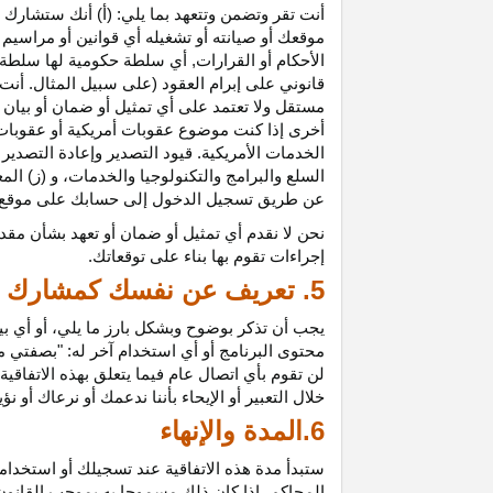
أنت تقر وتضمن وتتعهد بما يلي: (أ) أنك ستشارك ف
موقعك أو صيانته أو تشغيله أي قوانين أو مراسيم أ
الأحكام أو القرارات, أي سلطة حكومية لها سلطة ق
قانوني على إبرام العقود (على سبيل المثال. أنت
مستقل ولا تعتمد على أي تمثيل أو ضمان أو بيا
أخرى إذا كنت موضوع عقوبات أمريكية أو عقوبات
الخدمات الأمريكية. قيود التصدير وإعادة التصدير
السلع والبرامج والتكنولوجيا والخدمات، و (ز) ال
عن طريق تسجيل الدخول إلى حسابك على موقع ش
نحن لا نقدم أي تمثيل أو ضمان أو تعهد بشأن مقد
إجراءات تقوم بها بناء على توقعاتك.
5. تعريف عن نفسك كمشارك
يجب أن تذكر بوضوح وبشكل بارز ما يلي، أو أي ب
محتوى البرنامج أو أي استخدام آخر له: "بصفتي 
لن تقوم بأي اتصال عام فيما يتعلق بهذه الاتفاق
خلال التعبير أو الإيحاء بأننا ندعمك أو نرعاك أو ن
6.المدة والإنهاء
ستبدأ مدة هذه الاتفاقية عند تسجيلك أو استخدامك
المحاكم، إذا كان ذلك مسموحا به بموجب القانون ا