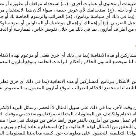
بيقات أو محتوى أو عمليات أخرى ، (ب) استخدام موقعك أو تطويره أو تصميمه
 أو داخله ، (ج) استخدامك لأي عرض خدمة ، سواء أكان هذا الاستخدام مرخص
ية (بما في ذلك أي سياسة برنامج) ، (هـ) الضرائب والرسوم الخاصة بك أو جم
سجيل الضريبي, (و) أو إهمالك أو إهمال موظفيك أو المقاولين أو سوء سلوكهم
ف من أطراف أمازون، بما في ذلك من خلال تفويض خاص، لممارسة أو الدفاع 
مشاركين أو هذه الاتفاقية (بما في ذلك أي خرق فعلي أو مزعوم لهذه الاتفا
تابعة لنا سيخضع للقانون الحاكم وأحكام النزاعات الخاصة بموقع أمازون ال
الأشكال ببرنامج المشاركين أو هذه الاتفاقية (بما في ذلك أي خرق فعلي
التابعة لنا ستخضع
للأحكام الضرائب
لموقع أمازون المعمول به المنصوص ع
 وقت لآخر، بما في ذلك على سبيل المثال لا الحصر، رسائل البريد الإلكتر
يل واستخدام والكشف عن المعلومات المتعلقة بموقعك ومستخدمي موقعك الت
يام عميل معين من أمازون بالنقر فوق رابط خاص من موقعك قبل شراء منت
 للتحقق من الامتثال لهذه الاتفاقية، و (ج) استخدام وإعادة إنتاج وتوزي
دنا التعليمية. للحصول على معلومات حول كيفية معالجتنا للمعلومات ا