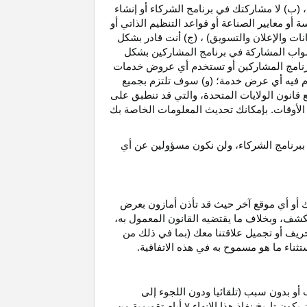
، (ب) لا مشاركتك في برنامج الشركاء أو إنشاء
 أو معايير الصناعة أو قواعد التنظيم الذاتي أو
نات والإعلان والتسويق) ، (ج) أنت قادر بشكل
صواب
المشاركة في برنامج المشاركين بشكل
 برنامج المشاركين أو تستخدم أي عروض خدمات
دم فيه أي عرض خدمة؛ (و) سوف تلتزم بجميع
ع قانون الولايات المتحدة، والتي قد تنطبق على
ع الأوقات. بإمكانك تحديث المعلومات الخاصة بك
 ببرنامج الشركاء، ولن نكون مسؤولين عن أي
ك أو أي موقع آخر حيث قد تأذن أمازون بعرض
الكشف، وبخلاف ما يقتضيه القانون المعمول
به،
حريف أو تجميل علاقتنا معك (بما في ذلك من
باستثناء ما هو مسموح به في هذه الاتفاقية.
 أو بدون سبب (تلقائيا ودون اللجوء إلى
كون تاريخ نفاذ هذا الإنهاء
۷
أيام تقويمية من