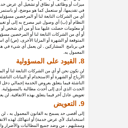
ميزات أو وظائف أو نطاق أو تشغيل أي عرض خدمة
في تقديمها، أو ستعمل كما هو موضح، أو باستمرار 
أي من الشركات التابعة لنا أو المرخصين مسؤولي
النظام أو (ب) أي وصول غير مصرح به إلى أو
تغيي
أو معلومات حصلت عليها منا أو من أي شخص أو 
أو أي من الشركات التابعة لنا أو المرخصين مسؤو
المتوقعة أو الشهرة أو المزايا
الأخرى،
(ص) أي است
في
برنامج المشاركين
. لن يعمل أي شيء في هذ
المعمول به.
8. القيود على المسؤولية
لن نكون نحن أو أي من الشركات التابعة لنا أو 
الأرباح أو الشهرة أو الاستخدام أو البيانات الناش
الناشئة فيما يتعلق بعروض الخدمة إجمالي دخل ا
الحدث الذي أدى إلى أحدث مطالبة بالمسؤولية. 
تعويض عادل آخر فيما يتعلق بهذه الاتفاقية. لن ي
9. التعويض
إلى أقصى حد يسمح به القانون المعمول به ، لن 
استخدامك لأي عرض خدمة) أو انتهاكك لهذه الاتفا
وممثليهم ، من وضد جميع المطالبات والأضرار وال