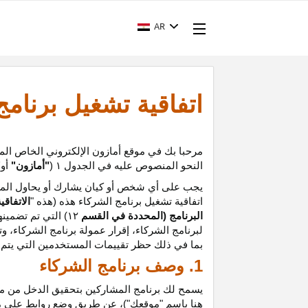
AR
اتفاقية تشغيل برنام
مرحبا بك في موقع أمازون الإلكتروني الخاص الم
النحو المنصوص عليه في الجدول
۱ (
"أمازون"
أو
"
يجب على أي شخص أو كيان يشارك أو يحاول المشا
اتفاقية تشغيل برنامج الشركاء هذه (هذه "
الاتفاقي
البرنامج (المحددة في القسم
۱۲
)
التي تم تضمينه
لبرنامج الشركاء،
إقرار
عمولة برنامج الشركاء، و
ت
بما في ذلك حظر تقييمات المستخدمين التي يتم إن
1. وصف برنامج الشركاء
يسمح لك برنامج المشاركين بتحقيق الدخل من موق
هنا باسم "موقعك")، عن طريق وضع روابط على 