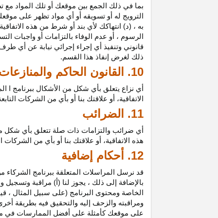
بما في ذلك الجمع بين موقعك أو تلك المواد مع تط
الترويج له أو تسويقه أو أي مواد تظهر على موقعك
به ، (د) انتهاكك لأي بند أو شرط من هذه الاتفاق
الرسوم ، أو عدم الوفاء بالتزامات أو واجبات الت
قانوني وتنفيذ أي إجراء إجرائي نيابة عن أي طر
ذلك لغرض إنفاذ هذا القسم.
10. القانون الحاكم والمنازعات
أي نزاع يتعلق بأي شكل من الأشكال ببرنامج ا ال
الاتفاقية، أو علاقتك بنا أو بأي من الشركات ال
11. الضرائب
أي ضرائب والتزامات ذات صلة تتعلق بأي شكل من 
هذه الاتفاقية، أو علاقتك بنا أو بأي من الشركات 
12. أحكام إضافية
قد نرسل المراسلات المتعلقة ببرنامج الشركاء من
بالإضافة إلى ذلك ، يجوز لنا (أ) مراقبة وتسج
الخاصة ومحتوى البرنامج (على سبيل المثال ، ق
ومراقبته والزحف إليه والتحقيق فيه بطريقة أخرى
على موقعك كأمثلة على أفضل الممارسات في موا