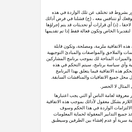
رور بشروط قد تختلف عن تلك الواردة في هذه
موقعك أو تتنافس معه ، (ج) فشلنا في فرض أدائك
حقا ، (د) أي قرارات أو تحديثات قد يتم إجراؤها
 لتقديرنا الخاص وتكون فعالة فقط إذا تم تقديمها
هذه الاتفاقية ملزمة، ومصلحة، وتكون قابلة
اسات والملاحق والمواصفات والمبادئ التوجيهية
 والميزات المتاحة لك بموجب برنامج المشاركين
ية وأي سياسة برنامج، سيتم التحكم في هذه
م هذه الاتفاقية فيما يتعلق بهذا البرنامج
تحل محل جميع الاتفاقيات والمناقشات السابقة.
لمثال لا الحصر.
ر معروفة لعامة الناس أو التي يجب اعتبارها
لازم بشكل معقول لأدائك بموجب هذه الاتفاقية
لالتزامات الواردة في هذا الحكم وسوف
 جميع التدابير المعقولة لحماية المعلومات
قية سرية أو عدم إفشاء بين الطرفين وسيطبق