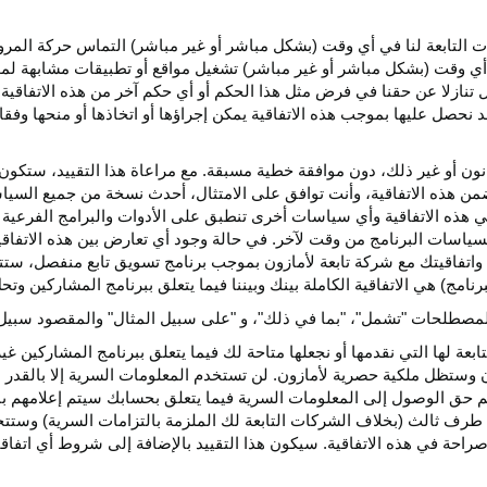
كات التابعة لنا في أي وقت (بشكل مباشر أو غير مباشر) التماس حركة الم
 في أي وقت (بشكل مباشر أو غير مباشر) تشغيل مواقع أو تطبيقات مشابهة ل
تنازلا عن حقنا في فرض مثل هذا الحكم أو أي حكم آخر من هذه الاتفاقية لا
 نحصل عليها بموجب هذه الاتفاقية يمكن إجراؤها أو اتخاذها أو منحها وفقا
انون أو غير ذلك، دون موافقة خطية مسبقة. مع مراعاة هذا التقييد، ستكون 
ضمن هذه الاتفاقية، وأنت توافق على الامتثال، أحدث نسخة من جميع السي
 في هذه الاتفاقية وأي سياسات أخرى تنطبق على الأدوات والبرامج الفرعية
لسياسات البرنامج من وقت لآخر. في حالة وجود أي تعارض بين هذه الاتفاق
ة واتفاقيتك مع شركة تابعة لأمازون بموجب برنامج تسويق تابع منفصل، ستتحك
نامج) هي الاتفاقية الكاملة بينك وبيننا فيما يتعلق ببرنامج المشاركين و
لمصطلحات "تشمل"، "بما في ذلك"، و "على سبيل المثال" والمقصود سبيل ا
بعة لها التي نقدمها أو نجعلها متاحة لك فيما يتعلق ببرنامج المشاركين غي
تظل ملكية حصرية لأمازون. لن تستخدم المعلومات السرية إلا بالقدر ال
م حق الوصول إلى المعلومات السرية فيما يتعلق بحسابك سيتم إعلامهم با
طرف ثالث (بخلاف الشركات التابعة لك الملزمة بالتزامات السرية) وستتخذ
راحة في هذه الاتفاقية. سيكون هذا التقييد بالإضافة إلى شروط أي اتفا