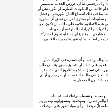
نا أو المرخصين لنا أن عروض الخدمة ستستمر
 أو خالية من المكونات الضارة. لن نكون نحن أو
ة، بما في ذلك انقطاع
التيار الكهربائي أو فشل
أو معلومات أو محتوى آخر. لن تخلق أي مشورة
هذه الاتفاقية. علاوة على
ذلك ،
لن نكون نحن
ي
الأرباح
أو الإيرادات المتوقعة أو المبيعات
المشاركين
، أو (ض) أي إنهاء أو تعليق لمشاركتك
لا يمكن استبعادها أو تقييدها بموجب القانون
ية أو النموذجية أو أي خسارة في
الإيرادات
أو
. علاوة على ذلك، لن تتجاوز مسؤوليتنا الإجمالية
هرا التي تسبق مباشرة التاريخ الذي حدث فيه
ك الحق في طلب أداء محدد أو أمر زجري أو أي
جب القانون المعمول به.
أو صيانة أو تشغيل موقعك (بما في ذلك
لنا والمرخصين ، وموظفينا ومسؤوليهم ومديريهم
علقة (أ) موقعك أو أي مواد تظهر على موقعك ،