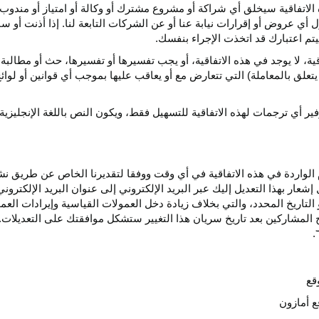
الاتفاقية سيخلق أي
شراكة
أو مشروع مشترك أو وكالة أو امتياز أو مندوب 
ول أي عروض أو إقرارات نيابة عنا أو عن الشركات التابعة لنا. إذا أذنت أ
م اعتبارك قد اتخذت الإجراء بنفسك.
قية،
لا يوجد في هذه
الاتفاقية،
أو يجب تفسيرها أو
تفسيرها،
حث أو مطالبة 
 يتعلق بالمعاملة) التي تتعارض مع أو يعاقب عليها بموجب أي
قوانين
أو لوائ
فير
أي
ترجمات
لهذه
الاتفاقية
للتسهيل
فقط،
ويكون
النص
باللغة
الإنجليزية
واردة في هذه الاتفاقية في أي وقت ووفقا لتقديرنا الخاص عن طريق نشر 
ار بهذا التعديل إليك عبر البريد الإلكتروني إلى عنوان البريد الإلكتر
التاريخ
المحدد،
والتي بخلاف زيادة دخل العمولات القياسية وإيرادات الع
المشاركين بعد تاريخ سريان هذا التغيير ستشكل موافقتك على التعديلات. 
قع
ع أمازون