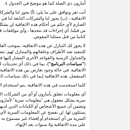
أمازون ذي الصلة كما هو موضح في الجدول ٤.
أنت تقر وتوافق على ما يلي: (أ) يجوز لنا والشر
الاتفاقية ، (ب) يجوز لنا والشركات التابعة لنا
الصارم لأي حكم من أحكام هذه الاتفاقية لن يشكل 
من قبلنا, أي إجراءات قد نتخذها ، وأي موافقات قد
كتابيا من قبل ممثلنا المفوض.
لا يجوز لك التنازل عن هذه الاتفاقية، بموجب الق
للتنفيذ ضد الأطراف وخلفائهم والمتنازل لهم. تت
والجداول الزمنية والقواعد الأخرى المشار إليها
(
"سياسات البرنامج"
)، بما في ذلك أي تحديثات 
الاتفاقية. في حالة وجود تعارض بين هذه الاتفاقي
المنفصل. هذه الاتفاقية (بما في ذلك سياسات البر
كلما استخدمت في هذه الاتفاقية، يتم استخدام ا
أي معلومات تتعلق بأمازون أو أي من الشركات التا
سرية بشكل معقول هي "معلومات سرية" لأمازون وس
وتضمن أن جميع الأشخاص أو الكيانات الذين لديه
يمتثلون لها. لن تفصح عن المعلومات السرية لأي 
السرية من أي استخدام أو إفشاء غير مسموح به ص
على مدة الاتفاقية و٥ سنوات بعد الإنهاء.