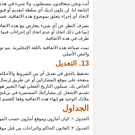
أنت ونحن متعاقدون
مستقلون،
ولا شيء في هذه 
التابعة لنا. لن يكون لديك أي سلطة لتقديم أو قب
لاتخاذ أي إجراء يتعلق بموضوع هذه
الاتفاقية،
فسيت
بصرف النظر عن أي شيء يتعارض مع هذه
الاتفا
(بما في ذلك اتخاذ أو عدم اتخاذ أي إجراءات فيما
طرف في هذه الاتفاقية.
تمت
صياغة
هذه
الاتفاقية
باللغة
الإنجليزية
.
يتم
تو
والنص
الأصلي
.
13. التعديل
نحتفظ بالحق في تعديل أي من الشروط والأحكام ال
منقحة على موقع المشاركين أو عن طريق إرسال إشع
الخاص بك. سيكون التاريخ الفعلي لهذا التغيير هو 
تقديم الإشعار. إن مشاركتك المستمرة في برنامج 
ملاذك الوحيد هو إنهاء هذه الاتفاقية وفقا للقسم ٦.
الجداول
الجدول
۱:
كيان أمازون وموقع أمازون حسب المو
الجدول
۲:
القانون الحاكم والنزاعات من قبل موق