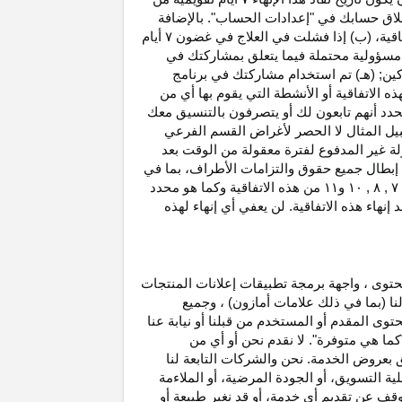
غلاق حسابك في "إعدادات الحساب". بالإضافة
اتفاقية، (ب) إذا فشلت في العلاج في غضون
۷
أيام
أو مسؤولية محتملة فيما يتعلق بمشاركتك في
كين; (هـ) تم استخدام مشاركتك في برنامج
ه الاتفاقية أو الأنشطة التي يقوم بها أي من
نحدد أنهم تابعون لك أو يتصرفون بالتنسيق معك
بيل المثال لا الحصر لأغراض القسم الفرعي
 بدخل العمولة غير المدفوع لفترة معقولة من الوقت بعد
بطال جميع حقوق والتزامات
الأطراف،
بما في
۷ ,
۸ ,
۱۰
و
۱۱
من هذه الاتفاقية وكما هو محدد
هاء هذه الاتفاقية. لن يعفي أي إنهاء لهذه
حتوى ، واجهة برمجة تطبيقات إعلانات المنتجات
لنا (بما في ذلك علامات أمازون) ، وجميع
وى المقدم أو المستخدم من قبلنا أو نيابة عنا
كما هي متوفرة". لا نقدم نحن أو أي من
لق بعروض الخدمة. نحن والشركات التابعة لنا
 التسويق، أو الجودة المرضية، أو الملاءمة
توقف عن تقديم أي خدمة، أو قد نغير
طبيعة
أو