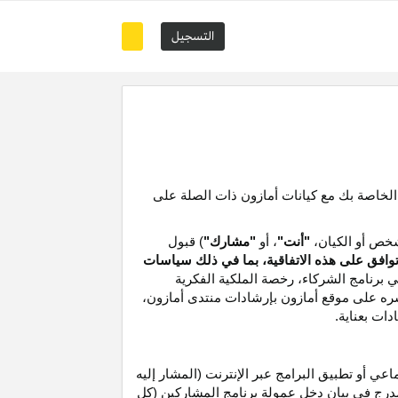
التسجيل
 الخاصة بك مع كيانات أمازون ذات الصلة على
خص أو الكيان،
"أنت"
، أو
"مشارك"
) قبول
توافق على هذه الاتفاقية، بما في ذلك سياسات
ي برنامج الشركاء،
رخصة
الملكية الفكرية
شره على موقع
أمازون
بإرشادات منتدى أمازون،
دات بعناية
.
 أو تطبيق البرامج عبر الإنترنت (المشار إليه
درج في بيان دخل عمولة برنامج المشاركين (كل