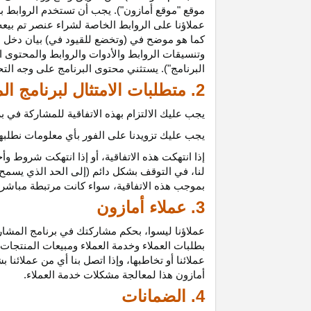
موقع "موقع أمازون"). يجب أن تستخدم الروابط بش
عملاؤنا على الروابط الخاصة لشراء عنصر تم بيعه
كما هو موضح في (وتخضع للقيود في) بيان دخل ع
وتنسيقات الروابط والأدوات والروابط والمحتوى ا
البرنامج"). يستثني محتوى البرنامج على وجه الت
2. متطلبات الامتثال لبرنامج المشاركين
يجب عليك الالتزام بهذه الاتفاقية للمشاركة في
يجب عليك تزويدنا على الفور بأي معلومات نطلبها 
إذا انتهكت هذه
الاتفاقية،
أو إذا انتهكت شروط وأح
لنا، في التوقف بشكل دائم (إلى الحد الذي يسمح 
بموجب هذه
الاتفاقية،
سواء كانت مرتبطة مباشرة ب
3. عملاء أمازون
عملاؤنا
ليسوا،
بحكم مشاركتك في برنامج المشاركي
بطلبات العملاء وخدمة العملاء ومبيعات المنتجات
عملائنا أو تخاطبها، وإذا اتصل بنا أي من عملائن
أمازون هذا لمعالجة مشكلات خدمة العملاء.
4. الضمانات