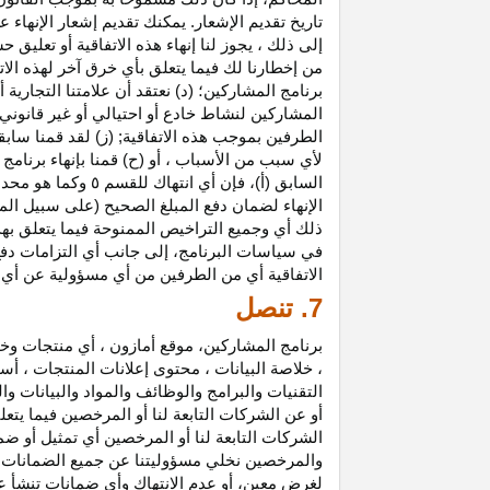
تاريخ تقديم الإشعار. يمكنك تقديم إشعار الإنه
إلى ذلك ، يجوز لنا إنهاء هذه الاتفاقية أو تعلي
من إخطارنا لك فيما يتعلق بأي خرق آخر لهذه الات
برنامج المشاركين؛ (د) نعتقد أن علامتنا التجار
المشاركين لنشاط خادع أو احتيالي أو غير قانوني ؛
الطرفين بموجب هذه الاتفاقية; (ز) لقد قمنا سابق
لأي سبب من الأسباب ، أو (ح) قمنا بإنهاء برنا
السابق (أ)، فإن 
الإنهاء لضمان دفع المبلغ الصحيح (على سبيل المث
ذلك أي وجميع التراخيص الممنوحة فيما يتعلق به
في سياسات البرنامج، إلى جانب أي التزامات د
الاتفاقية أي من الطرفين من أي مسؤولية عن أي 
7. تنصل
برنامج المشاركين، موقع أمازون ، أي منتجات وخ
، خلاصة البيانات ، محتوى إعلانات المنتجات ، أس
التقنيات والبرامج والوظائف والمواد والبيانات و
أو عن الشركات التابعة لنا أو المرخصين فيما يتع
الشركات التابعة لنا أو المرخصين أي تمثيل أو ض
والمرخصين نخلي مسؤوليتنا عن جميع الضمانات فيم
لغرض معين، أو عدم الانتهاك وأي ضمانات تنشأ عن 