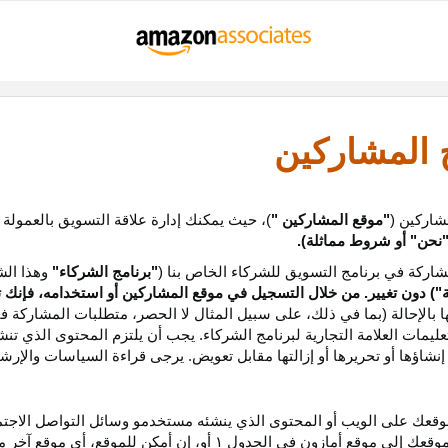
ج المشاركين
شاركين (
"موقع المشاركين "
)، حيث يمكنك إدارة علاقة التسويق بالعمولة
نحن
"
أو شروط مماثلة).
ركة في برنامج التسويق للشركاء الخاص بنا (
"برنامج الشركاء"
وهذا الش
ة
") دون تغيير. من خلال التسجيل في موقع المشاركين أو استخدامه، فإنك 
ا بالإحالة (بما في ذلك، على سبيل المثال لا الحصر، متطلبات المشاركة ف
عليمات
العلامة التجارية لبرنامج الشركاء
.
يجب أن يلتزم المحتوى الذي تن
شاؤها أو تحريرها أو إزالتها مقابل تعويض. يرجى قراءة السياسات والإرشا
عك على الويب أو المحتوى الذي ينشئه مستخدمو وسائل التواصل الاجتماعي
موقعك إلى موقع أمازون في الجدول
۱
أو، إن أمكن
للموقع،
أي موقع آخر م