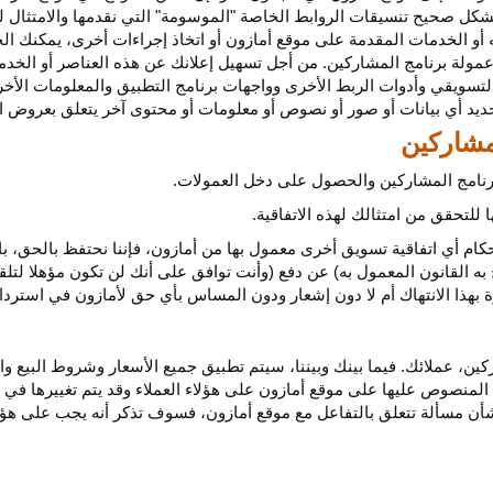
كل صحيح تنسيقات الروابط الخاصة "الموسومة" التي نقدمها والامتثال لهذ
 أو الخدمات المقدمة على موقع أمازون أو اتخاذ إجراءات
أخرى،
يمكنك ال
مولة برنامج المشاركين. من أجل تسهيل إعلانك عن هذه العناصر أو
الخدم
لتسويقي وأدوات الربط الأخرى وواجهات برنامج التطبيق والمعلومات الأخر
حديد أي
بيانات
أو صور أو نصوص أو معلومات أو محتوى آخر يتعلق بعروض ال
 برنامج المشاركين والحصول على دخل العمولات.
للتحقق من امتثالك لهذه الاتفاقية.
كام أي اتفاقية تسويق أخرى معمول بها من أمازون، فإننا نحتفظ بالحق، ب
به القانون المعمول به) عن دفع (وأنت توافق على أنك لن تكون مؤهلا لتل
هذا الانتهاك أم لا دون إشعار ودون المساس بأي حق لأمازون في استرداد ا
ن، عملائك. فيما بينك وبيننا، سيتم تطبيق جميع الأسعار وشروط البيع وا
 المنصوص عليها على موقع أمازون على هؤلاء العملاء وقد يتم تغييرها في
ا بشأن مسألة تتعلق بالتفاعل مع موقع أمازون، فسوف تذكر أنه يجب على هؤل