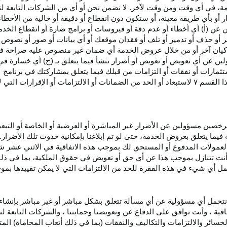
، في أي وقت ومن وقت لآخر. لا نضمن نحن أو أي من الشركات التابعة ل
أو بأي طريقة معينة، أو ستكون دون انقطاع أو دقيقة أو خالية من الأخطاء
ن عن (أ) أي أخطاء أو عدم
دقة
أو فيروسات أو برامج ضارة أو انقطاع الخدم
ر
أو حذف أو تدمير أو تلف أو فقدان
موقعك
أو أي بيانات أو صور أو نصوص 
كيان آخر أو من خلال عروض الخدمة أي ضمان غير منصوص عليه صراحة في 
لين عن أي تعويض أو تعويض أو أضرار تنشأ فيما يتعلق بـ (خ) أي خسارة ف
ثمارات أو نفقات أو التزامات من قبلك فيما يتعلق بمشاركتك في
برنامج 
ا القسم
۷
لاستبعاد أو الحد من الضمانات أو الالتزامات أو الإقرارات التي 
المرخصين مسؤولين عن الأضرار غير
المباشرة
أو العرضية أو الخاصة أو التبع
ئة فيما يتعلق بعروض الخدمة، حتى لو تم إبلاغنا بإمكانية حدوث تلك الأضرار
لعمولات المدفوع أو المستحق لك بموجب هذه الاتفاقية في الاثني عشر ش
أنت تتنازل بموجب هذا عن أي حق أو تعويض في حقوق الملكية، بما في ذل
عمل أي شيء في هذه الفقرة للحد من الالتزامات التي لا يمكن تقييدها بمو
نتحمل أي مسؤولية عن أي مسألة تتعلق بشكل مباشر أو غير مباشر بإنشاء 
قية ، وأنت توافق على الدفاع عن وتعويضنا وحمايتنا ، والشركات التابعة 
خسائر والالتزامات والتكاليف والنفقات (بما في ذلك أتعاب المحاماة) المت