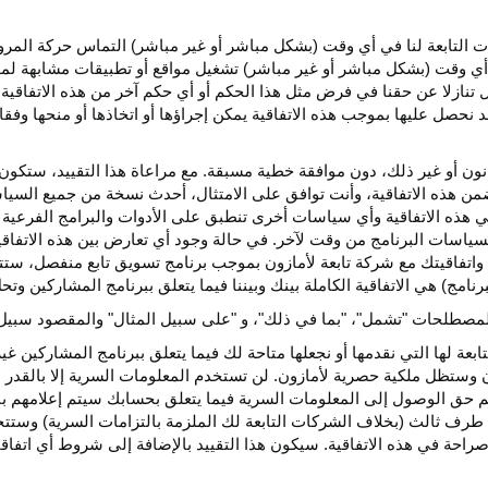
كات التابعة لنا في أي وقت (بشكل مباشر أو غير مباشر) التماس حركة الم
 في أي وقت (بشكل مباشر أو غير مباشر) تشغيل مواقع أو تطبيقات مشابهة ل
تنازلا عن حقنا في فرض مثل هذا الحكم أو أي حكم آخر من هذه الاتفاقية لا
 نحصل عليها بموجب هذه الاتفاقية يمكن إجراؤها أو اتخاذها أو منحها وفقا
انون أو غير ذلك، دون موافقة خطية مسبقة. مع مراعاة هذا التقييد، ستكون 
ضمن هذه الاتفاقية، وأنت توافق على الامتثال، أحدث نسخة من جميع السي
 في هذه الاتفاقية وأي سياسات أخرى تنطبق على الأدوات والبرامج الفرعية
لسياسات البرنامج من وقت لآخر. في حالة وجود أي تعارض بين هذه الاتفاق
ة واتفاقيتك مع شركة تابعة لأمازون بموجب برنامج تسويق تابع منفصل، ستتحك
نامج) هي الاتفاقية الكاملة بينك وبيننا فيما يتعلق ببرنامج المشاركين و
لمصطلحات "تشمل"، "بما في ذلك"، و "على سبيل المثال" والمقصود سبيل ا
بعة لها التي نقدمها أو نجعلها متاحة لك فيما يتعلق ببرنامج المشاركين غي
تظل ملكية حصرية لأمازون. لن تستخدم المعلومات السرية إلا بالقدر ال
م حق الوصول إلى المعلومات السرية فيما يتعلق بحسابك سيتم إعلامهم با
طرف ثالث (بخلاف الشركات التابعة لك الملزمة بالتزامات السرية) وستتخذ
راحة في هذه الاتفاقية. سيكون هذا التقييد بالإضافة إلى شروط أي اتفا