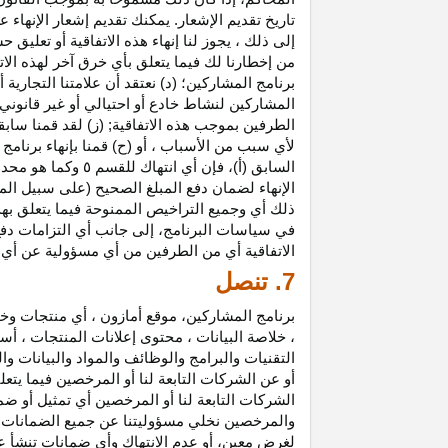
تاريخ تقديم الإشعار. يمكنك تقديم إشعار الإنه
إلى ذلك ، يجوز لنا إنهاء هذه الاتفاقية أو تعلي
من إخطارنا لك فيما يتعلق بأي خرق آخر لهذه الات
برنامج المشاركين؛ (د) نعتقد أن علامتنا التجار
المشاركين لنشاط خادع أو احتيالي أو غير قانوني ؛
الطرفين بموجب هذه الاتفاقية; (ز) لقد قمنا سابق
لأي سبب من الأسباب ، أو (ح) قمنا بإنهاء برنا
السابق (أ)، فإن 
الإنهاء لضمان دفع المبلغ الصحيح (على سبيل المث
ذلك أي وجميع التراخيص الممنوحة فيما يتعلق به
في سياسات البرنامج، إلى جانب أي التزامات د
الاتفاقية أي من الطرفين من أي مسؤولية عن أي 
7. تنصل
برنامج المشاركين، موقع أمازون ، أي منتجات وخ
، خلاصة البيانات ، محتوى إعلانات المنتجات ، أس
التقنيات والبرامج والوظائف والمواد والبيانات و
أو عن الشركات التابعة لنا أو المرخصين فيما يتع
الشركات التابعة لنا أو المرخصين أي تمثيل أو ض
والمرخصين نخلي مسؤوليتنا عن جميع الضمانات فيم
لغرض معين، أو عدم الانتهاك وأي ضمانات تنشأ عن 