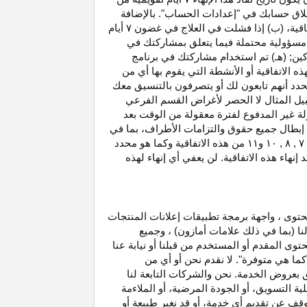
غلاق حسابك في "إعدادات الحساب". بالإضافة
اتفاقية، (ب) إذا فشلت في العلاج في غضون
۷
أيام
أو مسؤولية محتملة فيما يتعلق بمشاركتك في
كين; (هـ) تم استخدام مشاركتك في برنامج
ه الاتفاقية أو الأنشطة التي يقوم بها أي من
نحدد أنهم تابعون لك أو يتصرفون بالتنسيق معك
بيل المثال لا الحصر لأغراض القسم الفرعي
 بدخل العمولة غير المدفوع لفترة معقولة من الوقت بعد
بطال جميع حقوق والتزامات
الأطراف،
بما في
۷ ,
۸ ,
۱۰
و
۱۱
من هذه الاتفاقية وكما هو محدد
هاء هذه الاتفاقية. لن يعفي أي إنهاء لهذه
حتوى ، واجهة برمجة تطبيقات إعلانات المنتجات
لنا (بما في ذلك علامات أمازون) ، وجميع
وى المقدم أو المستخدم من قبلنا أو نيابة عنا
كما هي متوفرة". لا نقدم نحن أو أي من
لق بعروض الخدمة. نحن والشركات التابعة لنا
 التسويق، أو الجودة المرضية، أو الملاءمة
توقف عن تقديم أي خدمة، أو قد نغير
طبيعة
أو