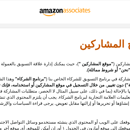
ج المشاركين
شاركين (
"موقع المشاركين "
)، حيث يمكنك إدارة علاقة التسويق بالعمولة
نحن
"
أو شروط مماثلة).
ركة في برنامج التسويق للشركاء الخاص بنا (
"برنامج الشركاء"
وهذا الش
ة
") دون تغيير. من خلال التسجيل في موقع المشاركين أو استخدامه، فإنك 
ا بالإحالة (بما في ذلك، على سبيل المثال لا الحصر، متطلبات المشاركة ف
عليمات
العلامة التجارية لبرنامج الشركاء
.
يجب أن يلتزم المحتوى الذي تن
شاؤها أو تحريرها أو إزالتها مقابل تعويض. يرجى قراءة السياسات والإرشا
عك على الويب أو المحتوى الذي ينشئه مستخدمو وسائل التواصل الاجتماعي
موقعك إلى موقع أمازون في الجدول
۱
أو، إن أمكن
للموقع،
أي موقع آخر م