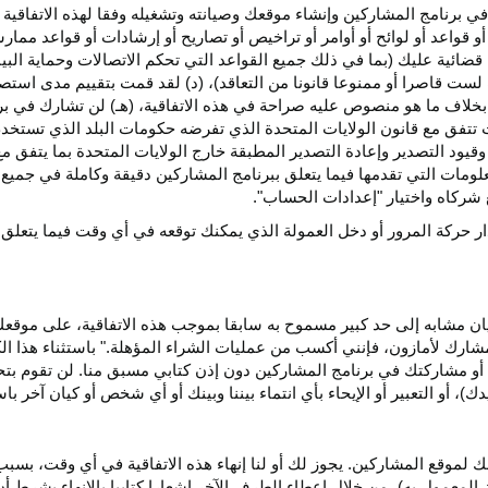
ي برنامج المشاركين وإنشاء موقعك وصيانته وتشغيله وفقا لهذه الاتفاقية 
و قواعد أو لوائح أو أوامر أو تراخيص أو تصاريح أو إرشادات أو قواعد ممارسة
ضائية عليك (بما في ذلك جميع القواعد التي تحكم الاتصالات وحماية البيا
 لست قاصرا أو ممنوعا قانونا من التعاقد)، (د) لقد قمت بتقييم مدى است
ن بخلاف ما هو منصوص عليه صراحة في هذه الاتفاقية، (هـ) لن تشارك في
 تتفق مع قانون الولايات المتحدة الذي تفرضه حكومات البلد الذي تستخ
 وقيود التصدير وإعادة التصدير المطبقة خارج الولايات المتحدة بما يتفق م
معلومات التي تقدمها فيما يتعلق ببرنامج المشاركين دقيقة وكاملة في جمي
ركاه واختيار "إعدادات الحساب".
ار حركة المرور أو دخل العمولة الذي يمكنك توقعه في أي وقت فيما يتعلق
يان مشابه إلى حد كبير مسموح به سابقا بموجب هذه الاتفاقية، على موقع
مشارك لأمازون، فإنني أكسب من عمليات الشراء المؤهلة." باستثناء هذا 
ية أو مشاركتك في برنامج المشاركين دون إذن كتابي مسبق منا. لن تقوم بت
ؤيدك)، أو التعبير أو الإيحاء بأي انتماء بيننا وبينك أو أي شخص أو كيان آخر 
 لموقع المشاركين. يجوز لك أو لنا إنهاء هذه الاتفاقية في أي وقت، بسبب
لمعمول به)، من خلال إعطاء الطرف الآخر إشعارا كتابيا بالإنهاء بشرط أن ي