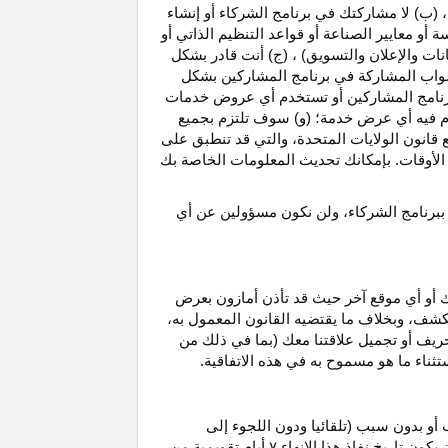
، (ب) لا مشاركتك في برنامج الشركاء أو إنشاء
 أو معايير الصناعة أو قواعد التنظيم الذاتي أو
نات والإعلان والتسويق) ، (ج) أنت قادر بشكل
صواب
المشاركة في برنامج المشاركين بشكل
 برنامج المشاركين أو تستخدم أي عروض خدمات
دم فيه أي عرض خدمة؛ (و) سوف تلتزم بجميع
ع قانون الولايات المتحدة، والتي قد تنطبق على
ع الأوقات. بإمكانك تحديث المعلومات الخاصة بك
 ببرنامج الشركاء، ولن نكون مسؤولين عن أي
ك أو أي موقع آخر حيث قد تأذن أمازون بعرض
الكشف، وبخلاف ما يقتضيه القانون المعمول
به،
حريف أو تجميل علاقتنا معك (بما في ذلك من
باستثناء ما هو مسموح به في هذه الاتفاقية.
 أو بدون سبب (تلقائيا ودون اللجوء إلى
كون تاريخ نفاذ هذا الإنهاء
۷
أيام تقويمية من