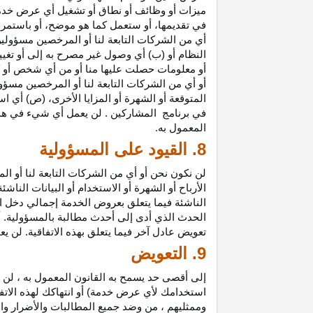
ميزات أو وظائف أو نطاق أو تشغيل أي عرض خدمة
في تقديمها، أو ستعمل كما هو موضح، أو باستمرار 
أي من الشركات التابعة لنا أو المرخصين مسؤولي
النظام أو (ب) أي وصول غير مصرح به إلى أو
تغيي
أو معلومات حصلت عليها منا أو من أي شخص أو 
أو أي من الشركات التابعة لنا أو المرخصين مسؤو
المتوقعة أو الشهرة أو المزايا
الأخرى،
(ص) أي است
في
برنامج المشاركين
. لن يعمل أي شيء في هذ
المعمول به.
8. القيود على المسؤولية
لن نكون نحن أو أي من الشركات التابعة لنا أو 
الأرباح أو الشهرة أو الاستخدام أو البيانات الناش
الناشئة فيما يتعلق بعروض الخدمة إجمالي دخل ا
الحدث الذي أدى إلى أحدث مطالبة بالمسؤولية. 
تعويض عادل آخر فيما يتعلق بهذه الاتفاقية. لن ي
9. التعويض
إلى أقصى حد يسمح به القانون المعمول به ، لن 
استخدامك لأي عرض خدمة) أو انتهاكك لهذه الاتفا
وممثليهم ، من وضد جميع المطالبات والأضرار وال