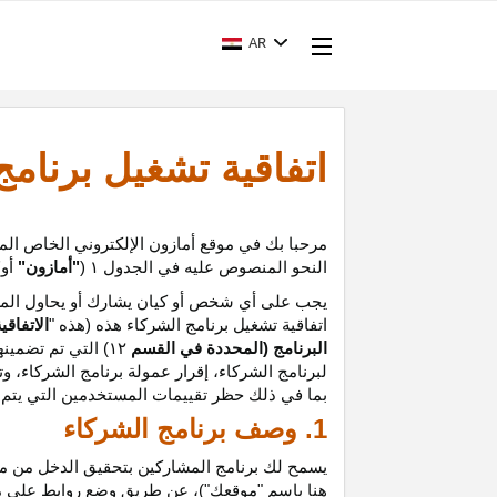
AR
اتفاقية تشغيل برنام
مرحبا بك في موقع أمازون الإلكتروني الخاص الم
النحو المنصوص عليه في الجدول
۱ (
"أمازون"
أو
"
يجب على أي شخص أو كيان يشارك أو يحاول المشا
اتفاقية تشغيل برنامج الشركاء هذه (هذه "
الاتفاقي
البرنامج (المحددة في القسم
۱۲
)
التي تم تضمينه
لبرنامج الشركاء،
إقرار
عمولة برنامج الشركاء، و
ت
بما في ذلك حظر تقييمات المستخدمين التي يتم إن
1. وصف برنامج الشركاء
يسمح لك برنامج المشاركين بتحقيق الدخل من موق
هنا باسم "موقعك")، عن طريق وضع روابط على 