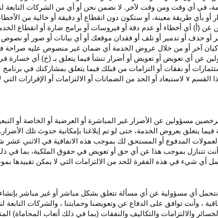
، في أي وقت ومن وقت لآخر. لا نضمن نحن أو أي من الشركات التابعة ل
أو بأي طريقة معينة، أو ستكون دون انقطاع أو دقيقة أو خالية من الأخطاء
ن عن (أ) أي أخطاء أو عدم
دقة
أو فيروسات أو برامج ضارة أو انقطاع الخدم
ر
أو حذف أو تدمير أو تلف أو فقدان
موقعك
أو أي بيانات أو صور أو نصوص 
كيان آخر أو من خلال عروض الخدمة أي ضمان غير منصوص عليه صراحة في 
لين عن أي تعويض أو تعويض أو أضرار تنشأ فيما يتعلق بـ (خ) أي خسارة ف
ثمارات أو نفقات أو التزامات من قبلك فيما يتعلق بمشاركتك في
برنامج 
ا القسم
۷
لاستبعاد أو الحد من الضمانات أو الالتزامات أو الإقرارات التي 
المرخصين مسؤولين عن الأضرار غير
المباشرة
أو العرضية أو الخاصة أو التبع
ئة فيما يتعلق بعروض الخدمة، حتى لو تم إبلاغنا بإمكانية حدوث تلك الأضرار
لعمولات المدفوع أو المستحق لك بموجب هذه الاتفاقية في الاثني عشر ش
أنت تتنازل بموجب هذا عن أي حق أو تعويض في حقوق الملكية، بما في ذل
عمل أي شيء في هذه الفقرة للحد من الالتزامات التي لا يمكن تقييدها بمو
نتحمل أي مسؤولية عن أي مسألة تتعلق بشكل مباشر أو غير مباشر بإنشاء 
قية ، وأنت توافق على الدفاع عن وتعويضنا وحمايتنا ، والشركات التابعة 
خسائر والالتزامات والتكاليف والنفقات (بما في ذلك أتعاب المحاماة) المت