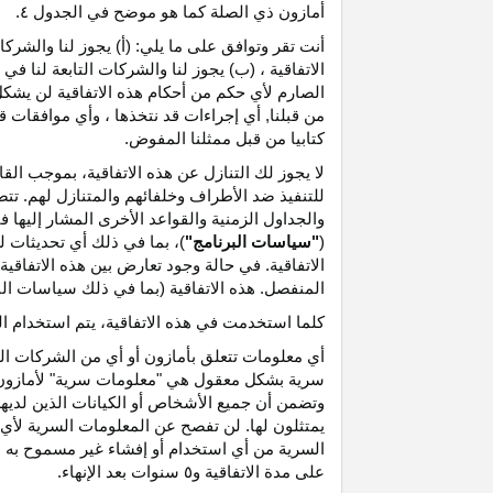
أمازون ذي الصلة كما هو موضح في الجدول ٤.
أنت تقر وتوافق على ما يلي: (أ) يجوز لنا والشر
الاتفاقية ، (ب) يجوز لنا والشركات التابعة لنا
الصارم لأي حكم من أحكام هذه الاتفاقية لن يشكل 
من قبلنا, أي إجراءات قد نتخذها ، وأي موافقات قد
كتابيا من قبل ممثلنا المفوض.
لا يجوز لك التنازل عن هذه الاتفاقية، بموجب الق
للتنفيذ ضد الأطراف وخلفائهم والمتنازل لهم. تت
والجداول الزمنية والقواعد الأخرى المشار إليها
(
"سياسات البرنامج"
)، بما في ذلك أي تحديثات 
الاتفاقية. في حالة وجود تعارض بين هذه الاتفاقي
المنفصل. هذه الاتفاقية (بما في ذلك سياسات البر
كلما استخدمت في هذه الاتفاقية، يتم استخدام ا
أي معلومات تتعلق بأمازون أو أي من الشركات التا
سرية بشكل معقول هي "معلومات سرية" لأمازون وس
وتضمن أن جميع الأشخاص أو الكيانات الذين لديه
يمتثلون لها. لن تفصح عن المعلومات السرية لأي 
السرية من أي استخدام أو إفشاء غير مسموح به ص
على مدة الاتفاقية و٥ سنوات بعد الإنهاء.