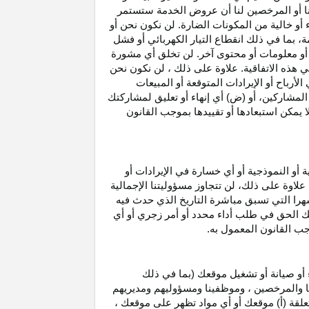
نا أو المرخصين لنا أن عروض الخدمة ستستمر
 أو خالية من المكونات الضارة. لن نكون نحن أو
ة، بما في ذلك انقطاع
التيار الكهربائي أو فشل
أو معلومات أو محتوى آخر. لن تخلق أي مشورة
هذه الاتفاقية. علاوة على
ذلك ،
لن نكون نحن
ي
الأرباح
أو الإيرادات المتوقعة أو المبيعات
المشاركين
، أو (ض) أي إنهاء أو تعليق لمشاركتك
لا يمكن استبعادها أو تقييدها بموجب القانون
ية أو النموذجية أو أي خسارة في
الإيرادات
أو
. علاوة على ذلك، لن تتجاوز مسؤوليتنا الإجمالية
هرا التي تسبق مباشرة التاريخ الذي حدث فيه
ك الحق في طلب أداء محدد أو أمر زجري أو أي
جب القانون المعمول به.
أو صيانة أو تشغيل موقعك (بما في ذلك
لنا والمرخصين ، وموظفينا ومسؤوليهم ومديريهم
علقة (أ) موقعك أو أي مواد تظهر على موقعك ،