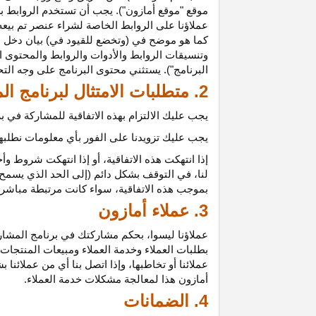
موقع "موقع أمازون"). يجب أن تستخدم الروابط بش
عملاؤنا على الروابط الخاصة لشراء عنصر تم بيعه
كما هو موضح في (وتخضع للقيود في) بيان دخل ع
وتنسيقات الروابط والأدوات والروابط والمحتوى ا
البرنامج"). يستثني محتوى البرنامج على وجه الت
2. متطلبات الامتثال لبرنامج المشاركين
يجب عليك الالتزام بهذه الاتفاقية للمشاركة في
يجب عليك تزويدنا على الفور بأي معلومات نطلبها 
إذا انتهكت هذه
الاتفاقية،
أو إذا انتهكت شروط وأح
لنا، في التوقف بشكل دائم (إلى الحد الذي يسمح 
بموجب هذه
الاتفاقية،
سواء كانت مرتبطة مباشرة ب
3. عملاء أمازون
عملاؤنا
ليسوا،
بحكم مشاركتك في برنامج المشاركي
بطلبات العملاء وخدمة العملاء ومبيعات المنتجات
عملائنا أو تخاطبها، وإذا اتصل بنا أي من عملائن
أمازون هذا لمعالجة مشكلات خدمة العملاء.
4. الضمانات