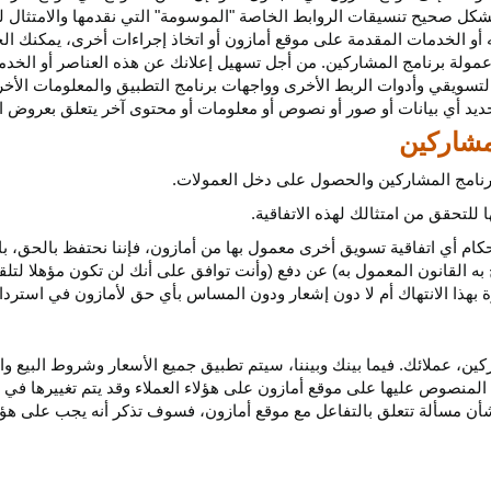
كل صحيح تنسيقات الروابط الخاصة "الموسومة" التي نقدمها والامتثال لهذ
 أو الخدمات المقدمة على موقع أمازون أو اتخاذ إجراءات
أخرى،
يمكنك ال
مولة برنامج المشاركين. من أجل تسهيل إعلانك عن هذه العناصر أو
الخدم
لتسويقي وأدوات الربط الأخرى وواجهات برنامج التطبيق والمعلومات الأخر
حديد أي
بيانات
أو صور أو نصوص أو معلومات أو محتوى آخر يتعلق بعروض ال
 برنامج المشاركين والحصول على دخل العمولات.
للتحقق من امتثالك لهذه الاتفاقية.
كام أي اتفاقية تسويق أخرى معمول بها من أمازون، فإننا نحتفظ بالحق، ب
به القانون المعمول به) عن دفع (وأنت توافق على أنك لن تكون مؤهلا لتل
هذا الانتهاك أم لا دون إشعار ودون المساس بأي حق لأمازون في استرداد ا
ن، عملائك. فيما بينك وبيننا، سيتم تطبيق جميع الأسعار وشروط البيع وا
 المنصوص عليها على موقع أمازون على هؤلاء العملاء وقد يتم تغييرها في
ا بشأن مسألة تتعلق بالتفاعل مع موقع أمازون، فسوف تذكر أنه يجب على هؤل