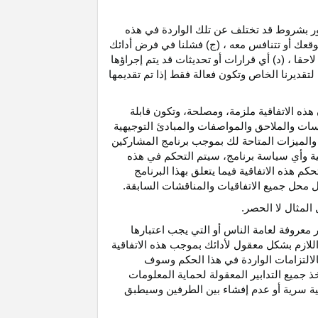
رور بشروط قد تختلف عن تلك الواردة في هذه
موقعك أو تتنافس معه ، (ج) فشلنا في فرض أدائك
حقا ، (د) أي قرارات أو تحديثات قد يتم إجراؤها
 لتقديرنا الخاص وتكون فعالة فقط إذا تم تقديمها
هذه الاتفاقية ملزمة، ومصلحة، وتكون قابلة
اسات والملاحق والمواصفات والمبادئ التوجيهية
 والميزات المتاحة لك بموجب برنامج المشاركين
ية وأي سياسة برنامج، سيتم التحكم في هذه
م هذه الاتفاقية فيما يتعلق بهذا البرنامج
تحل محل جميع الاتفاقيات والمناقشات السابقة.
لمثال لا الحصر.
ر معروفة لعامة الناس أو التي يجب اعتبارها
لازم بشكل معقول لأدائك بموجب هذه الاتفاقية
لالتزامات الواردة في هذا الحكم وسوف
 جميع التدابير المعقولة لحماية المعلومات
قية سرية أو عدم إفشاء بين الطرفين وسيطبق