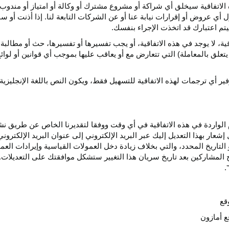
الاتفاقية سيخلق أي
شراكة
أو مشروع مشترك أو وكالة أو امتياز أو مندوب 
ول أي عروض أو إقرارات نيابة عنا أو عن الشركات التابعة لنا. إذا أذنت أ
م اعتبارك قد اتخذت الإجراء بنفسك.
قية،
لا يوجد في هذه
الاتفاقية،
أو يجب تفسيرها أو
تفسيرها،
حث أو مطالبة 
 يتعلق بالمعاملة) التي تتعارض مع أو يعاقب عليها بموجب أي
قوانين
أو لوائ
فير
أي
ترجمات
لهذه
الاتفاقية
للتسهيل
فقط،
ويكون
النص
باللغة
الإنجليزية
واردة في هذه الاتفاقية في أي وقت ووفقا لتقديرنا الخاص عن طريق نشر 
ار بهذا التعديل إليك عبر البريد الإلكتروني إلى عنوان البريد الإلكتر
التاريخ
المحدد،
والتي بخلاف زيادة دخل العمولات القياسية وإيرادات الع
المشاركين بعد تاريخ سريان هذا التغيير ستشكل موافقتك على التعديلات. 
قع
ع أمازون