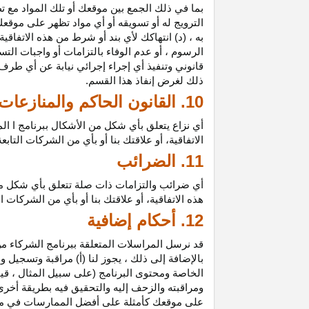
بما في ذلك الجمع بين موقعك أو تلك المواد مع تط
الترويج له أو تسويقه أو أي مواد تظهر على موقعك
به ، (د) انتهاكك لأي بند أو شرط من هذه الاتفاق
الرسوم ، أو عدم الوفاء بالتزامات أو واجبات الت
قانوني وتنفيذ أي إجراء إجرائي نيابة عن أي طر
ذلك لغرض إنفاذ هذا القسم.
10. القانون الحاكم والمنازعات
أي نزاع يتعلق بأي شكل من الأشكال ببرنامج ا ال
الاتفاقية، أو علاقتك بنا أو بأي من الشركات ال
11. الضرائب
أي ضرائب والتزامات ذات صلة تتعلق بأي شكل من 
هذه الاتفاقية، أو علاقتك بنا أو بأي من الشركات 
12. أحكام إضافية
قد نرسل المراسلات المتعلقة ببرنامج الشركاء من
بالإضافة إلى ذلك ، يجوز لنا (أ) مراقبة وتسج
الخاصة ومحتوى البرنامج (على سبيل المثال ، ق
ومراقبته والزحف إليه والتحقيق فيه بطريقة أخرى
على موقعك كأمثلة على أفضل الممارسات في موا