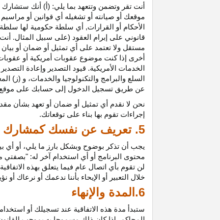
أنت تقر وتضمن وتتعهد بما يلي: (أ) أنك ستشارك ف
موقعك أو صيانته أو تشغيله أي قوانين أو مراسيم أ
الأحكام أو القرارات, أي سلطة حكومية لها سلطة ق
قانوني على إبرام العقود (على سبيل المثال. أنت
مستقل ولا تعتمد على أي تمثيل أو ضمان أو بيا
أخرى إذا كنت موضوع عقوبات أمريكية أو عقوبات
الخدمات الأمريكية. قيود التصدير وإعادة التصدير
السلع والبرامج والتكنولوجيا والخدمات، و (ز) ال
عن طريق تسجيل الدخول إلى حسابك على موقع ش
نحن لا نقدم أي تمثيل أو ضمان أو تعهد بشأن مقد
إجراءات تقوم بها بناء على توقعاتك.
5. تعريف عن نفسك كمشارك
يجب أن تذكر بوضوح وبشكل بارز ما يلي، أو أي ب
محتوى البرنامج أو أي استخدام آخر له: "بصفتي 
لن تقوم بأي اتصال عام فيما يتعلق بهذه الاتفاق
خلال التعبير أو الإيحاء بأننا ندعمك أو نرعاك أو ن
6.المدة والإنهاء
ستبدأ مدة هذه الاتفاقية عند تسجيلك أو استخدامك
المحاكم، إذا كان ذلك مسموحا به بموجب القانون ا