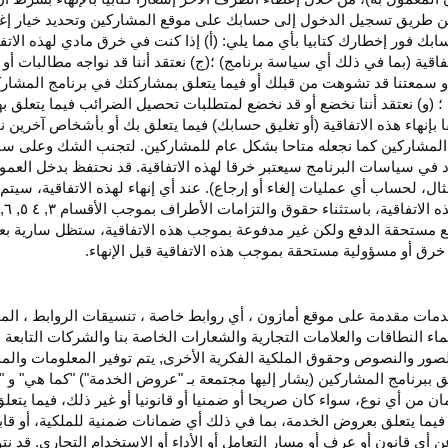
اء عن طريق تسجيل الدخول إلى حسابك على موقع المشاركين وتحديد خيار إ
ق حسابك فور إخطارك كتابيا بأي مما يلي: (أ) إذا كنت في خرق مادي لهذه ال
فاقية (بما في ذلك أي سياسة برنامج) ؛(ج) نعتقد أننا قد نواجه مطالبات 
ية أو سمعتنا قد تشوهت من قبلك أو فيما يتعلق بمشاركتك في برنامج المشار
 (و) نعتقد أننا نخضع أو قد نخضع لمتطلبات تحصيل الضرائب فيما يتعلق بهذ
ا بإنهاء هذه الاتفاقية (أو تغليق حسابك) فيما يتعلق بك أو بأشخاص آخرين 
مج المشاركين كما نجعله متاحا بشكل عام للمشاركين. لتجنب الشك وعلى س
أي انتهاك للقسم ٥ وكما هو محدد في سياسات البرنامج سيعتبر خرقا لهذه الاتفاقية. قد نحتفظ
ال، لحساب أي عمليات إلغاء أو إرجاع). عند أي إنهاء لهذه
الاتفاقية،
سيتم إ
ذه
الاتفاقية،
باستثناء حقوق والتزامات الأطراف بموجب الأقسام
۳
, ٤ ٥, ٦,
فع مستحقة
الدفع
ولكن غير مدفوعة بموجب هذه الاتفاقية، ستظل سارية بعد إن
خرق أو مسؤولية مستحقة بموجب هذه الاتفاقية قبل الإنهاء.
دمات مقدمة على موقع أمازون ، أي روابط خاصة ، تنسيقات الروابط ، الم
ماء النطاقات والعلامات التجارية والشعارات الخاصة بنا والشركات التابعة 
الصور والنصوص وحقوق الملكية الفكرية الأخرى, يتم توفير المعلومات والمحت
لق ببرنامج المشاركين (يشار إليها مجتمعة بـ "عروض الخدمة") "كما هي" و "
مان من أي نوع، سواء كان
صريحا
أو ضمنيا أو قانونيا أو غير ذلك، فيما يتع
ا يتعلق بعروض الخدمة، بما في ذلك أي ضمانات ضمنية للملكية، أو قابلية
أي قانون أو عرف أو مسار التعامل أو الأداء أو الاستخدام التجاري. قد ن