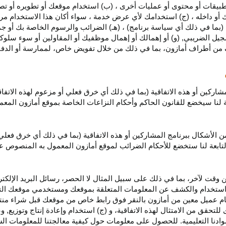
بيقات أو محتوى أو عمليات أخرى ، (ب) استخدام موقعك أو تطويره أو تصميمه
 أو داخله ، (ج) استخدامك لأي عرض خدمة ، سواء أكان هذا الاستخدام مرخص
ية (بما في ذلك أي سياسة برنامج) ، (هـ) الضرائب والرسوم الخاصة بك أو جم
سجيل الضريبي, (و) أو إهمالك أو إهمال موظفيك أو المقاولين أو سوء سلوكهم
ف من أطراف أمازون، بما في ذلك من خلال تفويض خاص، لممارسة أو الدفاع 
مشاركين أو هذه الاتفاقية (بما في ذلك أي خرق فعلي أو مزعوم لهذه الاتفا
تابعة لنا سيخضع للقانون الحاكم وأحكام النزاعات الخاصة بموقع أمازون ال
الأشكال ببرنامج المشاركين أو هذه الاتفاقية (بما في ذلك أي خرق فعلي
التابعة لنا ستخضع
للأحكام الضرائب
لموقع أمازون المعمول به المنصوص ع
 وقت لآخر، بما في ذلك على سبيل المثال لا الحصر، رسائل البريد الإلكتر
يل واستخدام والكشف عن المعلومات المتعلقة بموقعك ومستخدمي موقعك الت
يام عميل معين من أمازون بالنقر فوق رابط خاص من موقعك قبل شراء منت
 للتحقق من الامتثال لهذه الاتفاقية، و (ج) استخدام وإعادة إنتاج وتوزي
دنا التعليمية. للحصول على معلومات حول كيفية معالجتنا للمعلومات ا