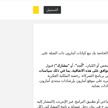
التسجيل
 الخاصة بك مع كيانات أمازون ذات الصلة على
خص أو الكيان،
"أنت"
، أو
"مشارك"
) قبول
توافق على هذه الاتفاقية، بما في ذلك سياسات
ي برنامج الشركاء،
رخصة
الملكية الفكرية
شره على موقع
أمازون
بإرشادات منتدى أمازون،
دات بعناية
.
 أو تطبيق البرامج عبر الإنترنت (المشار إليه
درج في بيان دخل عمولة برنامج المشاركين (كل