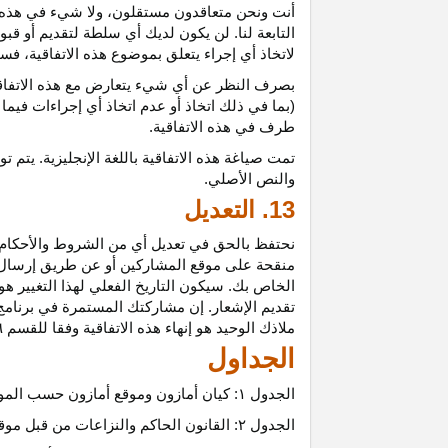
أنت ونحن متعاقدون
مستقلون،
ولا شيء في هذه 
التابعة لنا. لن يكون لديك أي سلطة لتقديم أو قب
لاتخاذ أي إجراء يتعلق بموضوع هذه
الاتفاقية،
فسيت
بصرف النظر عن أي شيء يتعارض مع هذه
الاتفا
(بما في ذلك اتخاذ أو عدم اتخاذ أي إجراءات فيما
طرف في هذه الاتفاقية.
تمت
صياغة
هذه
الاتفاقية
باللغة
الإنجليزية
.
يتم
تو
والنص
الأصلي
.
13. التعديل
نحتفظ بالحق في تعديل أي من الشروط والأحكام ال
منقحة على موقع المشاركين أو عن طريق إرسال إشع
الخاص بك. سيكون التاريخ الفعلي لهذا التغيير هو 
تقديم الإشعار. إن مشاركتك المستمرة في برنامج 
ملاذك الوحيد هو إنهاء هذه الاتفاقية وفقا للقسم ٦.
الجداول
الجدول
۱:
كيان أمازون وموقع أمازون حسب المو
الجدول
۲:
القانون الحاكم والنزاعات من قبل موق