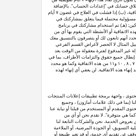
غلاق حسابك في "إعدادات الحساب". بالإضافة
اتفاقية، (ب) إذا فشلت في العلاج في غضون
۷
أيام
أو مسؤولية محتملة فيما يتعلق بمشاركتك في
كين; (هـ) تم استخدام مشاركتك في برنامج
ه الاتفاقية أو الأنشطة التي يقوم بها أي من
نحدد أنهم تابعون لك أو يتصرفون بالتنسيق معك
بيل المثال لا الحصر لأغراض القسم الفرعي
 بدخل العمولة غير المدفوع لفترة معقولة من الوقت بعد
بطال جميع حقوق والتزامات
الأطراف،
بما في
۷ ,
۸ ,
۱۰
و
۱۱
من هذه الاتفاقية وكما هو محدد
هاء هذه الاتفاقية. لن يعفي أي إنهاء لهذه
حتوى ، واجهة برمجة تطبيقات إعلانات المنتجات
لنا (بما في ذلك علامات أمازون) ، وجميع
وى المقدم أو المستخدم من قبلنا أو نيابة عنا
كما هي متوفرة". لا نقدم نحن أو أي من
لق بعروض الخدمة. نحن والشركات التابعة لنا
 التسويق، أو الجودة المرضية، أو الملاءمة
توقف عن تقديم أي خدمة، أو قد نغير
طبيعة
أو