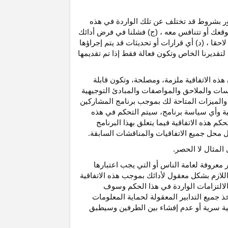
رور بشروط قد تختلف عن تلك الواردة في هذه
موقعك أو تتنافس معه ، (ج) فشلنا في فرض أدائك
حقا ، (د) أي قرارات أو تحديثات قد يتم إجراؤها
 لتقديرنا الخاص وتكون فعالة فقط إذا تم تقديمها
هذه الاتفاقية ملزمة، ومصلحة، وتكون قابلة
اسات والملاحق والمواصفات والمبادئ التوجيهية
 والميزات المتاحة لك بموجب برنامج المشاركين
ية وأي سياسة برنامج، سيتم التحكم في هذه
م هذه الاتفاقية فيما يتعلق بهذا البرنامج
تحل محل جميع الاتفاقيات والمناقشات السابقة.
لمثال لا الحصر.
ر معروفة لعامة الناس أو التي يجب اعتبارها
لازم بشكل معقول لأدائك بموجب هذه الاتفاقية
لالتزامات الواردة في هذا الحكم وسوف
 جميع التدابير المعقولة لحماية المعلومات
قية سرية أو عدم إفشاء بين الطرفين وسيطبق