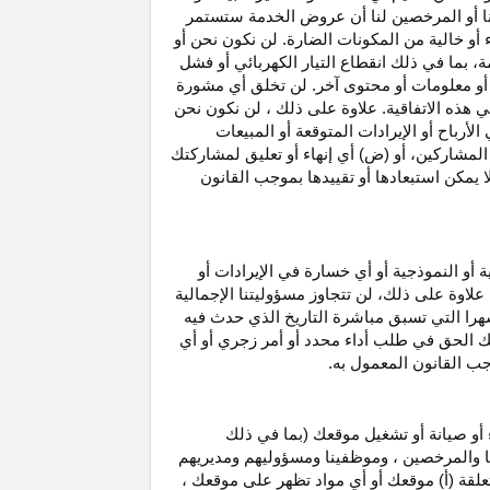
نا أو المرخصين لنا أن عروض الخدمة ستستمر
 أو خالية من المكونات الضارة. لن نكون نحن أو
ة، بما في ذلك انقطاع
التيار الكهربائي أو فشل
أو معلومات أو محتوى آخر. لن تخلق أي مشورة
هذه الاتفاقية. علاوة على
ذلك ،
لن نكون نحن
ي
الأرباح
أو الإيرادات المتوقعة أو المبيعات
المشاركين
، أو (ض) أي إنهاء أو تعليق لمشاركتك
لا يمكن استبعادها أو تقييدها بموجب القانون
ية أو النموذجية أو أي خسارة في
الإيرادات
أو
. علاوة على ذلك، لن تتجاوز مسؤوليتنا الإجمالية
هرا التي تسبق مباشرة التاريخ الذي حدث فيه
ك الحق في طلب أداء محدد أو أمر زجري أو أي
جب القانون المعمول به.
أو صيانة أو تشغيل موقعك (بما في ذلك
لنا والمرخصين ، وموظفينا ومسؤوليهم ومديريهم
علقة (أ) موقعك أو أي مواد تظهر على موقعك ،