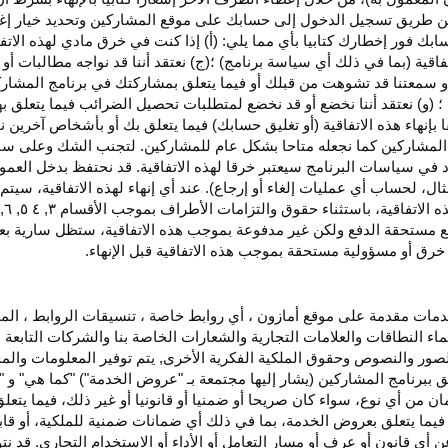
اء عن طريق تسجيل الدخول إلى حسابك على موقع المشاركين وتحديد خيار إ
ق حسابك فور إخطارك كتابيا بأي مما يلي: (أ) إذا كنت في خرق مادي لهذه ال
فاقية (بما في ذلك أي سياسة برنامج) ؛(ج) نعتقد أننا قد نواجه مطالبات 
ية أو سمعتنا قد تشوهت من قبلك أو فيما يتعلق بمشاركتك في برنامج المشار
 (و) نعتقد أننا نخضع أو قد نخضع لمتطلبات تحصيل الضرائب فيما يتعلق بهذ
ا بإنهاء هذه الاتفاقية (أو تغليق حسابك) فيما يتعلق بك أو بأشخاص آخرين 
مج المشاركين كما نجعله متاحا بشكل عام للمشاركين. لتجنب الشك وعلى س
أي انتهاك للقسم ٥ وكما هو محدد في سياسات البرنامج سيعتبر خرقا لهذه الاتفاقية. قد نحتفظ
ال، لحساب أي عمليات إلغاء أو إرجاع). عند أي إنهاء لهذه
الاتفاقية،
سيتم إ
ذه
الاتفاقية،
باستثناء حقوق والتزامات الأطراف بموجب الأقسام
۳
, ٤ ٥, ٦,
فع مستحقة
الدفع
ولكن غير مدفوعة بموجب هذه الاتفاقية، ستظل سارية بعد إن
خرق أو مسؤولية مستحقة بموجب هذه الاتفاقية قبل الإنهاء.
دمات مقدمة على موقع أمازون ، أي روابط خاصة ، تنسيقات الروابط ، الم
ماء النطاقات والعلامات التجارية والشعارات الخاصة بنا والشركات التابعة 
الصور والنصوص وحقوق الملكية الفكرية الأخرى, يتم توفير المعلومات والمحت
لق ببرنامج المشاركين (يشار إليها مجتمعة بـ "عروض الخدمة") "كما هي" و "
مان من أي نوع، سواء كان
صريحا
أو ضمنيا أو قانونيا أو غير ذلك، فيما يتع
ا يتعلق بعروض الخدمة، بما في ذلك أي ضمانات ضمنية للملكية، أو قابلية
أي قانون أو عرف أو مسار التعامل أو الأداء أو الاستخدام التجاري. قد ن