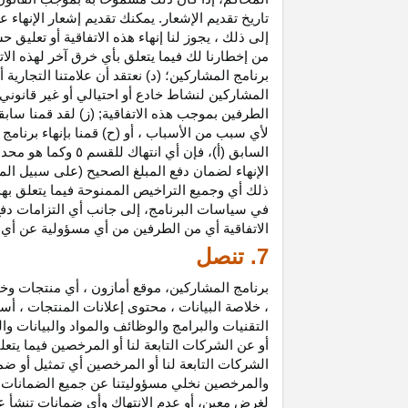
تاريخ تقديم الإشعار. يمكنك تقديم إشعار الإنه
إلى ذلك ، يجوز لنا إنهاء هذه الاتفاقية أو تعلي
من إخطارنا لك فيما يتعلق بأي خرق آخر لهذه الات
برنامج المشاركين؛ (د) نعتقد أن علامتنا التجار
المشاركين لنشاط خادع أو احتيالي أو غير قانوني ؛
الطرفين بموجب هذه الاتفاقية; (ز) لقد قمنا سابق
لأي سبب من الأسباب ، أو (ح) قمنا بإنهاء برنا
السابق (أ)، فإن 
الإنهاء لضمان دفع المبلغ الصحيح (على سبيل المث
ذلك أي وجميع التراخيص الممنوحة فيما يتعلق به
في سياسات البرنامج، إلى جانب أي التزامات د
الاتفاقية أي من الطرفين من أي مسؤولية عن أي 
7. تنصل
برنامج المشاركين، موقع أمازون ، أي منتجات وخ
، خلاصة البيانات ، محتوى إعلانات المنتجات ، أس
التقنيات والبرامج والوظائف والمواد والبيانات و
أو عن الشركات التابعة لنا أو المرخصين فيما يتع
الشركات التابعة لنا أو المرخصين أي تمثيل أو ض
والمرخصين نخلي مسؤوليتنا عن جميع الضمانات فيم
لغرض معين، أو عدم الانتهاك وأي ضمانات تنشأ عن 