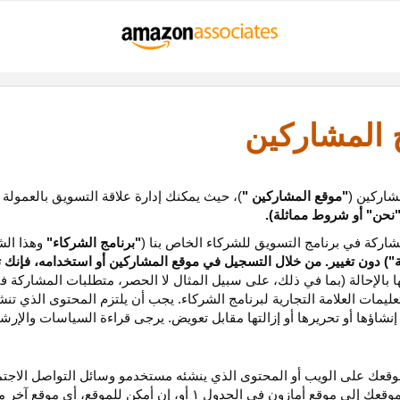
ج المشاركين
شاركين (
"موقع المشاركين "
)، حيث يمكنك إدارة علاقة التسويق بالعمولة
نحن
"
أو شروط مماثلة).
ركة في برنامج التسويق للشركاء الخاص بنا (
"برنامج الشركاء"
وهذا الش
ة
") دون تغيير. من خلال التسجيل في موقع المشاركين أو استخدامه، فإنك 
ا بالإحالة (بما في ذلك، على سبيل المثال لا الحصر، متطلبات المشاركة ف
عليمات
العلامة التجارية لبرنامج الشركاء
.
يجب أن يلتزم المحتوى الذي تن
شاؤها أو تحريرها أو إزالتها مقابل تعويض. يرجى قراءة السياسات والإرشا
عك على الويب أو المحتوى الذي ينشئه مستخدمو وسائل التواصل الاجتماعي
موقعك إلى موقع أمازون في الجدول
۱
أو، إن أمكن
للموقع،
أي موقع آخر م