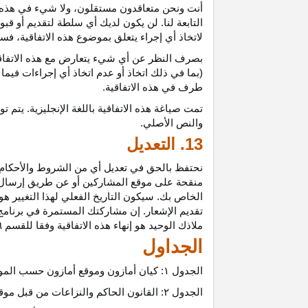
أنت ونحن متعاقدون
مستقلون،
ولا شيء في هذه 
التابعة لنا. لن يكون لديك أي سلطة لتقديم أو قب
لاتخاذ أي إجراء يتعلق بموضوع هذه
الاتفاقية،
فسيت
بصرف النظر عن أي شيء يتعارض مع هذه
الاتفا
(بما في ذلك اتخاذ أو عدم اتخاذ أي إجراءات فيما
طرف في هذه الاتفاقية.
تمت
صياغة
هذه
الاتفاقية
باللغة
الإنجليزية
.
يتم
تو
والنص
الأصلي
.
13. التعديل
نحتفظ بالحق في تعديل أي من الشروط والأحكام ال
منقحة على موقع المشاركين أو عن طريق إرسال إشع
الخاص بك. سيكون التاريخ الفعلي لهذا التغيير هو 
تقديم الإشعار. إن مشاركتك المستمرة في برنامج 
ملاذك الوحيد هو إنهاء هذه الاتفاقية وفقا للقسم ٦.
الجداول
الجدول
۱:
كيان أمازون وموقع أمازون حسب المو
الجدول
۲:
القانون الحاكم والنزاعات من قبل موق