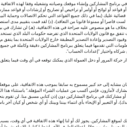
ي برنامج المشاركين وإنشاء موقعك وصيانته وتشغيله وفقا لهذه الاتفاقية 
و قواعد أو لوائح أو أوامر أو تراخيص أو تصاريح أو إرشادات أو قواعد ممارسة
ضائية عليك (بما في ذلك جميع القواعد التي تحكم الاتصالات وحماية البيا
 لست قاصرا أو ممنوعا قانونا من التعاقد)، (د) لقد قمت بتقييم مدى است
ن بخلاف ما هو منصوص عليه صراحة في هذه الاتفاقية، (هـ) لن تشارك في
 تتفق مع قانون الولايات المتحدة الذي تفرضه حكومات البلد الذي تستخ
 وقيود التصدير وإعادة التصدير المطبقة خارج الولايات المتحدة بما يتفق م
معلومات التي تقدمها فيما يتعلق ببرنامج المشاركين دقيقة وكاملة في جمي
ركاه واختيار "إعدادات الحساب".
ار حركة المرور أو دخل العمولة الذي يمكنك توقعه في أي وقت فيما يتعلق
يان مشابه إلى حد كبير مسموح به سابقا بموجب هذه الاتفاقية، على موقع
مشارك لأمازون، فإنني أكسب من عمليات الشراء المؤهلة." باستثناء هذا 
ية أو مشاركتك في برنامج المشاركين دون إذن كتابي مسبق منا. لن تقوم بت
ؤيدك)، أو التعبير أو الإيحاء بأي انتماء بيننا وبينك أو أي شخص أو كيان آخر 
 لموقع المشاركين. يجوز لك أو لنا إنهاء هذه الاتفاقية في أي وقت، بسبب
لمعمول به)، من خلال إعطاء الطرف الآخر إشعارا كتابيا بالإنهاء بشرط أن ي