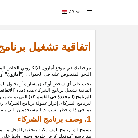
AR
اتفاقية تشغيل برنام
مرحبا بك في موقع أمازون الإلكتروني الخاص الم
النحو المنصوص عليه في الجدول
۱ (
"أمازون"
أو
"
يجب على أي شخص أو كيان يشارك أو يحاول المشا
اتفاقية تشغيل برنامج الشركاء هذه (هذه "
الاتفاقي
البرنامج (المحددة في القسم
۱۲
)
التي تم تضمينه
لبرنامج الشركاء،
إقرار
عمولة برنامج الشركاء، و
ت
بما في ذلك حظر تقييمات المستخدمين التي يتم إن
1. وصف برنامج الشركاء
يسمح لك برنامج المشاركين بتحقيق الدخل من موق
هنا باسم "موقعك")، عن طريق وضع روابط على 