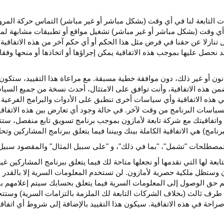
كات التابعة لنا في أي وقت (بشكل مباشر أو غير مباشر) التماس حركة الم
 في أي وقت (بشكل مباشر أو غير مباشر) تشغيل مواقع أو تطبيقات مشابهة ل
تنازلا عن حقنا في فرض مثل هذا الحكم أو أي حكم آخر من هذه الاتفاقية لا
 نحصل عليها بموجب هذه الاتفاقية يمكن إجراؤها أو اتخاذها أو منحها وفقا
انون أو غير ذلك، دون موافقة خطية مسبقة. مع مراعاة هذا التقييد، ستكون 
ضمن هذه الاتفاقية، وأنت توافق على الامتثال، أحدث نسخة من جميع السي
 في هذه الاتفاقية وأي سياسات أخرى تنطبق على الأدوات والبرامج الفرعية
لسياسات البرنامج من وقت لآخر. في حالة وجود أي تعارض بين هذه الاتفاق
ة واتفاقيتك مع شركة تابعة لأمازون بموجب برنامج تسويق تابع منفصل، ستتحك
نامج) هي الاتفاقية الكاملة بينك وبيننا فيما يتعلق ببرنامج المشاركين و
لمصطلحات "تشمل"، "بما في ذلك"، و "على سبيل المثال" والمقصود سبيل ا
بعة لها التي نقدمها أو نجعلها متاحة لك فيما يتعلق ببرنامج المشاركين غي
تظل ملكية حصرية لأمازون. لن تستخدم المعلومات السرية إلا بالقدر ال
م حق الوصول إلى المعلومات السرية فيما يتعلق بحسابك سيتم إعلامهم با
طرف ثالث (بخلاف الشركات التابعة لك الملزمة بالتزامات السرية) وستتخذ
راحة في هذه الاتفاقية. سيكون هذا التقييد بالإضافة إلى شروط أي اتفا