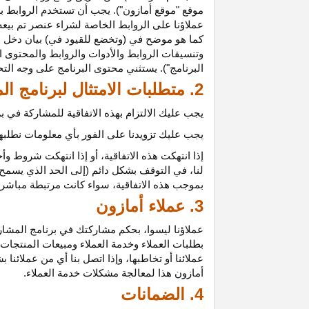
موقع "موقع أمازون"). يجب أن تستخدم الروابط بش
عملاؤنا على الروابط الخاصة لشراء عنصر تم بيعه
كما هو موضح في (وتخضع للقيود في) بيان دخل ع
وتنسيقات الروابط والأدوات والروابط والمحتوى ا
البرنامج"). يستثني محتوى البرنامج على وجه الت
2. متطلبات الامتثال لبرنامج المشاركين
يجب عليك الالتزام بهذه الاتفاقية للمشاركة في
يجب عليك تزويدنا على الفور بأي معلومات نطلبها 
إذا انتهكت هذه
الاتفاقية،
أو إذا انتهكت شروط وأح
لنا، في التوقف بشكل دائم (إلى الحد الذي يسمح 
بموجب هذه
الاتفاقية،
سواء كانت مرتبطة مباشرة ب
3. عملاء أمازون
عملاؤنا
ليسوا،
بحكم مشاركتك في برنامج المشاركي
بطلبات العملاء وخدمة العملاء ومبيعات المنتجات
عملائنا أو تخاطبها، وإذا اتصل بنا أي من عملائن
أمازون هذا لمعالجة مشكلات خدمة العملاء.
4. الضمانات