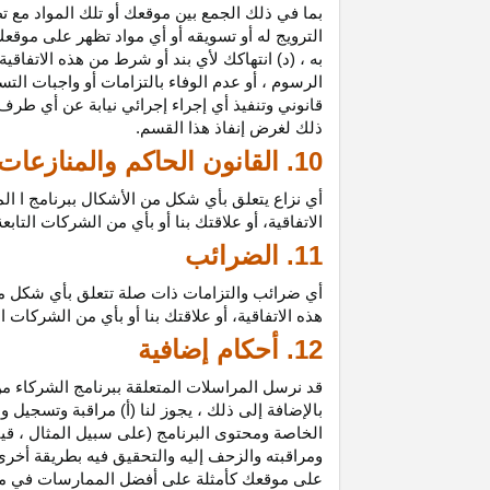
بما في ذلك الجمع بين موقعك أو تلك المواد مع تط
الترويج له أو تسويقه أو أي مواد تظهر على موقعك
به ، (د) انتهاكك لأي بند أو شرط من هذه الاتفاق
الرسوم ، أو عدم الوفاء بالتزامات أو واجبات الت
قانوني وتنفيذ أي إجراء إجرائي نيابة عن أي طر
ذلك لغرض إنفاذ هذا القسم.
10. القانون الحاكم والمنازعات
أي نزاع يتعلق بأي شكل من الأشكال ببرنامج ا ال
الاتفاقية، أو علاقتك بنا أو بأي من الشركات ال
11. الضرائب
أي ضرائب والتزامات ذات صلة تتعلق بأي شكل من 
هذه الاتفاقية، أو علاقتك بنا أو بأي من الشركات 
12. أحكام إضافية
قد نرسل المراسلات المتعلقة ببرنامج الشركاء من
بالإضافة إلى ذلك ، يجوز لنا (أ) مراقبة وتسج
الخاصة ومحتوى البرنامج (على سبيل المثال ، ق
ومراقبته والزحف إليه والتحقيق فيه بطريقة أخرى
على موقعك كأمثلة على أفضل الممارسات في موا