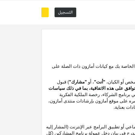
التسجيل
 الخاصة بك مع كيانات أمازون ذات الصلة على
خص أو الكيان،
"أنت"
، أو
"مشارك"
) قبول
توافق على هذه الاتفاقية، بما في ذلك سياسات
ي برنامج الشركاء،
رخصة
الملكية الفكرية
شره على موقع
أمازون
بإرشادات منتدى أمازون،
دات بعناية
.
 أو تطبيق البرامج عبر الإنترنت (المشار إليه
درج في بيان دخل عمولة برنامج المشاركين (كل