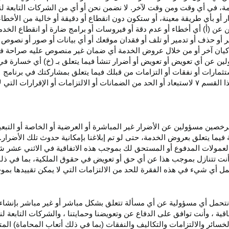
، في أي وقت ومن وقت لآخر. لا نضمن نحن أو أي من الشركات التابعة ل
أو بأي طريقة معينة، أو ستكون دون انقطاع أو دقيقة أو خالية من الأخطاء
ن عن (أ) أي أخطاء أو عدم
دقة
أو فيروسات أو برامج ضارة أو انقطاع الخدم
ر
أو حذف أو تدمير أو تلف أو فقدان
موقعك
أو أي بيانات أو صور أو نصوص 
كيان آخر أو من خلال عروض الخدمة أي ضمان غير منصوص عليه صراحة في 
لين عن أي تعويض أو تعويض أو أضرار تنشأ فيما يتعلق بـ (خ) أي خسارة ف
ثمارات أو نفقات أو التزامات من قبلك فيما يتعلق بمشاركتك في
برنامج 
ا القسم
۷
لاستبعاد أو الحد من الضمانات أو الالتزامات أو الإقرارات التي 
المرخصين مسؤولين عن الأضرار غير
المباشرة
أو العرضية أو الخاصة أو التبع
ئة فيما يتعلق بعروض الخدمة، حتى لو تم إبلاغنا بإمكانية حدوث تلك الأضرار
لعمولات المدفوع أو المستحق لك بموجب هذه الاتفاقية في الاثني عشر ش
أنت تتنازل بموجب هذا عن أي حق أو تعويض في حقوق الملكية، بما في ذل
عمل أي شيء في هذه الفقرة للحد من الالتزامات التي لا يمكن تقييدها بمو
نتحمل أي مسؤولية عن أي مسألة تتعلق بشكل مباشر أو غير مباشر بإنشاء 
قية ، وأنت توافق على الدفاع عن وتعويضنا وحمايتنا ، والشركات التابعة 
خسائر والالتزامات والتكاليف والنفقات (بما في ذلك أتعاب المحاماة) المت