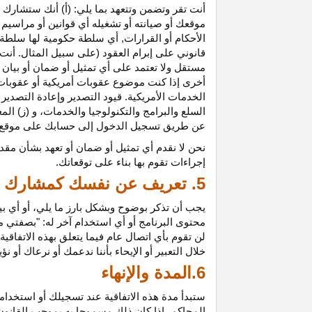
أنت تقر وتضمن وتتعهد بما يلي: (أ) أنك ستشارك ف
موقعك أو صيانته أو تشغيله أي قوانين أو مراسيم أ
الأحكام أو القرارات, أي سلطة حكومية لها سلطة ق
قانوني على إبرام العقود (على سبيل المثال. أنت
مستقل ولا تعتمد على أي تمثيل أو ضمان أو بيا
أخرى إذا كنت موضوع عقوبات أمريكية أو عقوبات
الخدمات الأمريكية. قيود التصدير وإعادة التصدير
السلع والبرامج والتكنولوجيا والخدمات، و (ز) ال
عن طريق تسجيل الدخول إلى حسابك على موقع ش
نحن لا نقدم أي تمثيل أو ضمان أو تعهد بشأن مقد
إجراءات تقوم بها بناء على توقعاتك.
5. تعريف عن نفسك كمشارك
يجب أن تذكر بوضوح وبشكل بارز ما يلي، أو أي ب
محتوى البرنامج أو أي استخدام آخر له: "بصفتي 
لن تقوم بأي اتصال عام فيما يتعلق بهذه الاتفاق
خلال التعبير أو الإيحاء بأننا ندعمك أو نرعاك أو ن
6.المدة والإنهاء
ستبدأ مدة هذه الاتفاقية عند تسجيلك أو استخدامك
المحاكم، إذا كان ذلك مسموحا به بموجب القانون ا