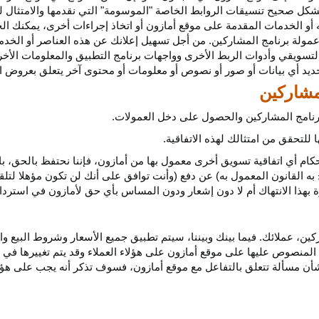
كل صحيح تنسيقات الروابط الخاصة "الموسومة" التي نقدمها والامتثال لهذ
 أو الخدمات المقدمة على موقع أمازون أو اتخاذ إجراءات
أخرى،
يمكنك ال
مولة برنامج المشاركين. من أجل تسهيل إعلانك عن هذه العناصر أو
الخدم
لتسويقي وأدوات الربط الأخرى وواجهات برنامج التطبيق والمعلومات الأخر
حديد أي
بيانات
أو صور أو نصوص أو معلومات أو محتوى آخر يتعلق بعروض ال
 برنامج المشاركين والحصول على دخل العمولات.
للتحقق من امتثالك لهذه الاتفاقية.
كام أي اتفاقية تسويق أخرى معمول بها من أمازون، فإننا نحتفظ بالحق، ب
به القانون المعمول به) عن دفع (وأنت توافق على أنك لن تكون مؤهلا لتل
هذا الانتهاك أم لا دون إشعار ودون المساس بأي حق لأمازون في استرداد ا
ن، عملائك. فيما بينك وبيننا، سيتم تطبيق جميع الأسعار وشروط البيع وا
 المنصوص عليها على موقع أمازون على هؤلاء العملاء وقد يتم تغييرها في
ا بشأن مسألة تتعلق بالتفاعل مع موقع أمازون، فسوف تذكر أنه يجب على هؤل