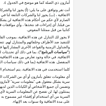
أمازون ذي الصلة كما هو موضح في الجدول ٤.
أنت تقر وتوافق على ما يلي: (أ) يجوز لنا والشر
الاتفاقية ، (ب) يجوز لنا والشركات التابعة لنا
الصارم لأي حكم من أحكام هذه الاتفاقية لن يشكل 
من قبلنا, أي إجراءات قد نتخذها ، وأي موافقات قد
كتابيا من قبل ممثلنا المفوض.
لا يجوز لك التنازل عن هذه الاتفاقية، بموجب الق
للتنفيذ ضد الأطراف وخلفائهم والمتنازل لهم. تت
والجداول الزمنية والقواعد الأخرى المشار إليها
(
"سياسات البرنامج"
)، بما في ذلك أي تحديثات 
الاتفاقية. في حالة وجود تعارض بين هذه الاتفاقي
المنفصل. هذه الاتفاقية (بما في ذلك سياسات البر
كلما استخدمت في هذه الاتفاقية، يتم استخدام ا
أي معلومات تتعلق بأمازون أو أي من الشركات التا
سرية بشكل معقول هي "معلومات سرية" لأمازون وس
وتضمن أن جميع الأشخاص أو الكيانات الذين لديه
يمتثلون لها. لن تفصح عن المعلومات السرية لأي 
السرية من أي استخدام أو إفشاء غير مسموح به ص
على مدة الاتفاقية و٥ سنوات بعد الإنهاء.