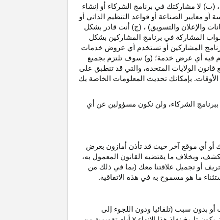
، (ب) لا مشاركتك في برنامج الشركاء أو إنشاء
 أو معايير الصناعة أو قواعد التنظيم الذاتي أو
نات والإعلان والتسويق) ، (ج) أنت قادر بشكل
صواب
المشاركة في برنامج المشاركين بشكل
 برنامج المشاركين أو تستخدم أي عروض خدمات
دم فيه أي عرض خدمة؛ (و) سوف تلتزم بجميع
ع قانون الولايات المتحدة، والتي قد تنطبق على
ع الأوقات. بإمكانك تحديث المعلومات الخاصة بك
 ببرنامج الشركاء، ولن نكون مسؤولين عن أي
ك أو أي موقع آخر حيث قد تأذن أمازون بعرض
الكشف، وبخلاف ما يقتضيه القانون المعمول
به،
حريف أو تجميل علاقتنا معك (بما في ذلك من
باستثناء ما هو مسموح به في هذه الاتفاقية.
 أو بدون سبب (تلقائيا ودون اللجوء إلى
كون تاريخ نفاذ هذا الإنهاء
۷
أيام تقويمية من