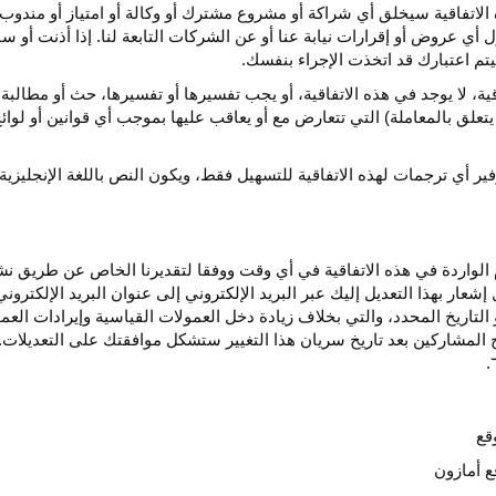
الاتفاقية سيخلق أي
شراكة
أو مشروع مشترك أو وكالة أو امتياز أو مندوب 
ول أي عروض أو إقرارات نيابة عنا أو عن الشركات التابعة لنا. إذا أذنت أ
م اعتبارك قد اتخذت الإجراء بنفسك.
قية،
لا يوجد في هذه
الاتفاقية،
أو يجب تفسيرها أو
تفسيرها،
حث أو مطالبة 
 يتعلق بالمعاملة) التي تتعارض مع أو يعاقب عليها بموجب أي
قوانين
أو لوائ
فير
أي
ترجمات
لهذه
الاتفاقية
للتسهيل
فقط،
ويكون
النص
باللغة
الإنجليزية
واردة في هذه الاتفاقية في أي وقت ووفقا لتقديرنا الخاص عن طريق نشر 
ار بهذا التعديل إليك عبر البريد الإلكتروني إلى عنوان البريد الإلكتر
التاريخ
المحدد،
والتي بخلاف زيادة دخل العمولات القياسية وإيرادات الع
المشاركين بعد تاريخ سريان هذا التغيير ستشكل موافقتك على التعديلات. 
قع
ع أمازون