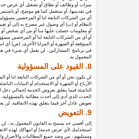
ميزات أو وظائف أو نطاق أو تشغيل أي عرض خدمة
في تقديمها، أو ستعمل كما هو موضح، أو باستمرار 
أي من الشركات التابعة لنا أو المرخصين مسؤولي
النظام أو (ب) أي وصول غير مصرح به إلى أو
تغيي
أو معلومات حصلت عليها منا أو من أي شخص أو 
أو أي من الشركات التابعة لنا أو المرخصين مسؤو
المتوقعة أو الشهرة أو المزايا
الأخرى،
(ص) أي است
في
برنامج المشاركين
. لن يعمل أي شيء في هذ
المعمول به.
8. القيود على المسؤولية
لن نكون نحن أو أي من الشركات التابعة لنا أو 
الأرباح أو الشهرة أو الاستخدام أو البيانات الناش
الناشئة فيما يتعلق بعروض الخدمة إجمالي دخل ا
الحدث الذي أدى إلى أحدث مطالبة بالمسؤولية. 
تعويض عادل آخر فيما يتعلق بهذه الاتفاقية. لن ي
9. التعويض
إلى أقصى حد يسمح به القانون المعمول به ، لن 
استخدامك لأي عرض خدمة) أو انتهاكك لهذه الاتفا
وممثليهم ، من وضد جميع المطالبات والأضرار وال