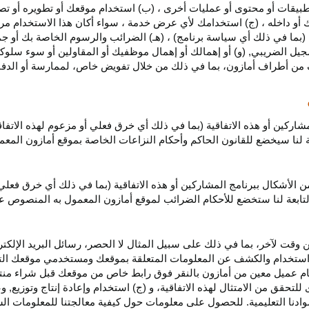
بيقات أو محتوى أو عمليات أخرى ، (ب) استخدام موقعك أو تطويره أو تصميمه
 أو داخله ، (ج) استخدامك لأي عرض خدمة ، سواء أكان هذا الاستخدام مرخص
ية (بما في ذلك أي سياسة برنامج) ، (هـ) الضرائب والرسوم الخاصة بك أو جم
سجيل الضريبي, (و) أو إهمالك أو إهمال موظفيك أو المقاولين أو سوء سلوكهم
ف من أطراف أمازون، بما في ذلك من خلال تفويض خاص، لممارسة أو الدفاع 
مشاركين أو هذه الاتفاقية (بما في ذلك أي خرق فعلي أو مزعوم لهذه الاتفا
تابعة لنا سيخضع للقانون الحاكم وأحكام النزاعات الخاصة بموقع أمازون ال
الأشكال ببرنامج المشاركين أو هذه الاتفاقية (بما في ذلك أي خرق فعلي
التابعة لنا ستخضع
للأحكام الضرائب
لموقع أمازون المعمول به المنصوص ع
 وقت لآخر، بما في ذلك على سبيل المثال لا الحصر، رسائل البريد الإلكتر
يل واستخدام والكشف عن المعلومات المتعلقة بموقعك ومستخدمي موقعك الت
يام عميل معين من أمازون بالنقر فوق رابط خاص من موقعك قبل شراء منت
 للتحقق من الامتثال لهذه الاتفاقية، و (ج) استخدام وإعادة إنتاج وتوزي
دنا التعليمية. للحصول على معلومات حول كيفية معالجتنا للمعلومات ا