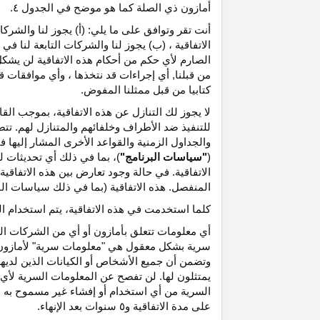
أمازون ذي الصلة كما هو موضح في الجدول ٤.
أنت تقر وتوافق على ما يلي: (أ) يجوز لنا والشر
الاتفاقية ، (ب) يجوز لنا والشركات التابعة لنا
الصارم لأي حكم من أحكام هذه الاتفاقية لن يشكل 
من قبلنا, أي إجراءات قد نتخذها ، وأي موافقات قد
كتابيا من قبل ممثلنا المفوض.
لا يجوز لك التنازل عن هذه الاتفاقية، بموجب الق
للتنفيذ ضد الأطراف وخلفائهم والمتنازل لهم. تت
والجداول الزمنية والقواعد الأخرى المشار إليها
(
"سياسات البرنامج"
)، بما في ذلك أي تحديثات 
الاتفاقية. في حالة وجود تعارض بين هذه الاتفاقي
المنفصل. هذه الاتفاقية (بما في ذلك سياسات البر
كلما استخدمت في هذه الاتفاقية، يتم استخدام ا
أي معلومات تتعلق بأمازون أو أي من الشركات التا
سرية بشكل معقول هي "معلومات سرية" لأمازون وس
وتضمن أن جميع الأشخاص أو الكيانات الذين لديه
يمتثلون لها. لن تفصح عن المعلومات السرية لأي 
السرية من أي استخدام أو إفشاء غير مسموح به ص
على مدة الاتفاقية و٥ سنوات بعد الإنهاء.