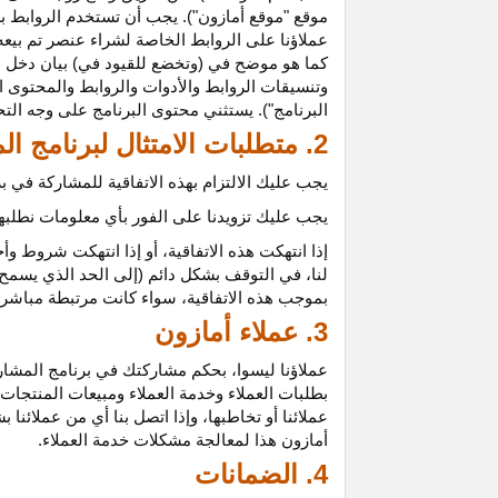
موقع "موقع أمازون"). يجب أن تستخدم الروابط بش
عملاؤنا على الروابط الخاصة لشراء عنصر تم بيعه
كما هو موضح في (وتخضع للقيود في) بيان دخل ع
وتنسيقات الروابط والأدوات والروابط والمحتوى ا
البرنامج"). يستثني محتوى البرنامج على وجه الت
2. متطلبات الامتثال لبرنامج المشاركين
يجب عليك الالتزام بهذه الاتفاقية للمشاركة في
يجب عليك تزويدنا على الفور بأي معلومات نطلبها 
إذا انتهكت هذه
الاتفاقية،
أو إذا انتهكت شروط وأح
لنا، في التوقف بشكل دائم (إلى الحد الذي يسمح 
بموجب هذه
الاتفاقية،
سواء كانت مرتبطة مباشرة ب
3. عملاء أمازون
عملاؤنا
ليسوا،
بحكم مشاركتك في برنامج المشاركي
بطلبات العملاء وخدمة العملاء ومبيعات المنتجات
عملائنا أو تخاطبها، وإذا اتصل بنا أي من عملائن
أمازون هذا لمعالجة مشكلات خدمة العملاء.
4. الضمانات