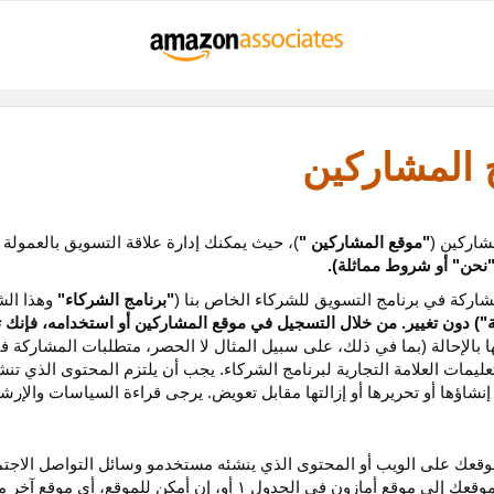
ج المشاركين
شاركين (
"موقع المشاركين "
)، حيث يمكنك إدارة علاقة التسويق بالعمولة
نحن
"
أو شروط مماثلة).
ركة في برنامج التسويق للشركاء الخاص بنا (
"برنامج الشركاء"
وهذا الش
ة
") دون تغيير. من خلال التسجيل في موقع المشاركين أو استخدامه، فإنك 
ا بالإحالة (بما في ذلك، على سبيل المثال لا الحصر، متطلبات المشاركة ف
عليمات
العلامة التجارية لبرنامج الشركاء
.
يجب أن يلتزم المحتوى الذي تن
شاؤها أو تحريرها أو إزالتها مقابل تعويض. يرجى قراءة السياسات والإرشا
عك على الويب أو المحتوى الذي ينشئه مستخدمو وسائل التواصل الاجتماعي
موقعك إلى موقع أمازون في الجدول
۱
أو، إن أمكن
للموقع،
أي موقع آخر م