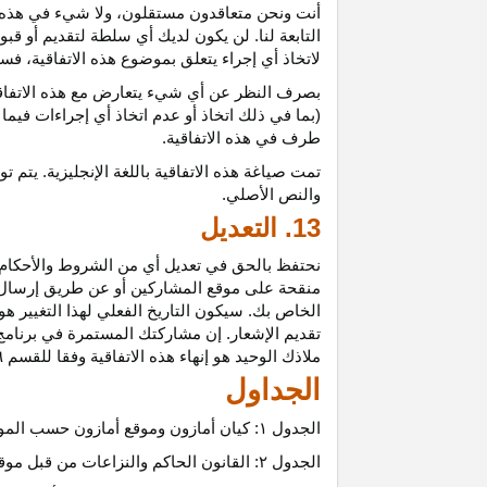
أنت ونحن متعاقدون
مستقلون،
ولا شيء في هذه 
التابعة لنا. لن يكون لديك أي سلطة لتقديم أو قب
لاتخاذ أي إجراء يتعلق بموضوع هذه
الاتفاقية،
فسيت
بصرف النظر عن أي شيء يتعارض مع هذه
الاتفا
(بما في ذلك اتخاذ أو عدم اتخاذ أي إجراءات فيما
طرف في هذه الاتفاقية.
تمت
صياغة
هذه
الاتفاقية
باللغة
الإنجليزية
.
يتم
تو
والنص
الأصلي
.
13. التعديل
نحتفظ بالحق في تعديل أي من الشروط والأحكام ال
منقحة على موقع المشاركين أو عن طريق إرسال إشع
الخاص بك. سيكون التاريخ الفعلي لهذا التغيير هو 
تقديم الإشعار. إن مشاركتك المستمرة في برنامج 
ملاذك الوحيد هو إنهاء هذه الاتفاقية وفقا للقسم ٦.
الجداول
الجدول
۱:
كيان أمازون وموقع أمازون حسب المو
الجدول
۲:
القانون الحاكم والنزاعات من قبل موق