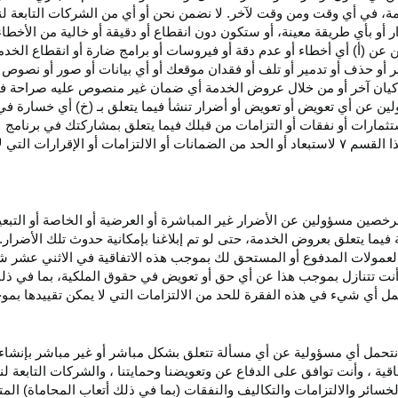
، في أي وقت ومن وقت لآخر. لا نضمن نحن أو أي من الشركات التابعة ل
أو بأي طريقة معينة، أو ستكون دون انقطاع أو دقيقة أو خالية من الأخطاء
ن عن (أ) أي أخطاء أو عدم
دقة
أو فيروسات أو برامج ضارة أو انقطاع الخدم
ر
أو حذف أو تدمير أو تلف أو فقدان
موقعك
أو أي بيانات أو صور أو نصوص 
كيان آخر أو من خلال عروض الخدمة أي ضمان غير منصوص عليه صراحة في 
لين عن أي تعويض أو تعويض أو أضرار تنشأ فيما يتعلق بـ (خ) أي خسارة ف
ثمارات أو نفقات أو التزامات من قبلك فيما يتعلق بمشاركتك في
برنامج 
ا القسم
۷
لاستبعاد أو الحد من الضمانات أو الالتزامات أو الإقرارات التي 
المرخصين مسؤولين عن الأضرار غير
المباشرة
أو العرضية أو الخاصة أو التبع
ئة فيما يتعلق بعروض الخدمة، حتى لو تم إبلاغنا بإمكانية حدوث تلك الأضرار
لعمولات المدفوع أو المستحق لك بموجب هذه الاتفاقية في الاثني عشر ش
أنت تتنازل بموجب هذا عن أي حق أو تعويض في حقوق الملكية، بما في ذل
عمل أي شيء في هذه الفقرة للحد من الالتزامات التي لا يمكن تقييدها بمو
نتحمل أي مسؤولية عن أي مسألة تتعلق بشكل مباشر أو غير مباشر بإنشاء 
قية ، وأنت توافق على الدفاع عن وتعويضنا وحمايتنا ، والشركات التابعة 
خسائر والالتزامات والتكاليف والنفقات (بما في ذلك أتعاب المحاماة) المت