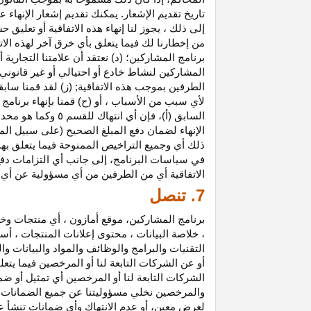
تاريخ تقديم الإشعار. يمكنك تقديم إشعار الإنه
إلى ذلك ، يجوز لنا إنهاء هذه الاتفاقية أو تعلي
من إخطارنا لك فيما يتعلق بأي خرق آخر لهذه الات
برنامج المشاركين؛ (د) نعتقد أن علامتنا التجار
المشاركين لنشاط خادع أو احتيالي أو غير قانوني ؛
الطرفين بموجب هذه الاتفاقية; (ز) لقد قمنا سابق
لأي سبب من الأسباب ، أو (ح) قمنا بإنهاء برنا
السابق (أ)، فإن 
الإنهاء لضمان دفع المبلغ الصحيح (على سبيل المث
ذلك أي وجميع التراخيص الممنوحة فيما يتعلق به
في سياسات البرنامج، إلى جانب أي التزامات د
الاتفاقية أي من الطرفين من أي مسؤولية عن أي 
7. تنصل
برنامج المشاركين، موقع أمازون ، أي منتجات وخ
، خلاصة البيانات ، محتوى إعلانات المنتجات ، أس
التقنيات والبرامج والوظائف والمواد والبيانات و
أو عن الشركات التابعة لنا أو المرخصين فيما يتع
الشركات التابعة لنا أو المرخصين أي تمثيل أو ض
والمرخصين نخلي مسؤوليتنا عن جميع الضمانات فيم
لغرض معين، أو عدم الانتهاك وأي ضمانات تنشأ عن 