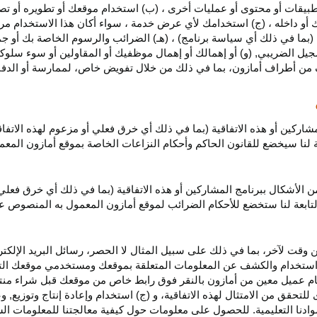
بيقات أو محتوى أو عمليات أخرى ، (ب) استخدام موقعك أو تطويره أو تصميمه
 أو داخله ، (ج) استخدامك لأي عرض خدمة ، سواء أكان هذا الاستخدام مرخص
ية (بما في ذلك أي سياسة برنامج) ، (هـ) الضرائب والرسوم الخاصة بك أو جم
سجيل الضريبي, (و) أو إهمالك أو إهمال موظفيك أو المقاولين أو سوء سلوكهم
ف من أطراف أمازون، بما في ذلك من خلال تفويض خاص، لممارسة أو الدفاع 
مشاركين أو هذه الاتفاقية (بما في ذلك أي خرق فعلي أو مزعوم لهذه الاتفا
تابعة لنا سيخضع للقانون الحاكم وأحكام النزاعات الخاصة بموقع أمازون ال
الأشكال ببرنامج المشاركين أو هذه الاتفاقية (بما في ذلك أي خرق فعلي
التابعة لنا ستخضع
للأحكام الضرائب
لموقع أمازون المعمول به المنصوص ع
 وقت لآخر، بما في ذلك على سبيل المثال لا الحصر، رسائل البريد الإلكتر
يل واستخدام والكشف عن المعلومات المتعلقة بموقعك ومستخدمي موقعك الت
يام عميل معين من أمازون بالنقر فوق رابط خاص من موقعك قبل شراء منت
 للتحقق من الامتثال لهذه الاتفاقية، و (ج) استخدام وإعادة إنتاج وتوزي
دنا التعليمية. للحصول على معلومات حول كيفية معالجتنا للمعلومات ا