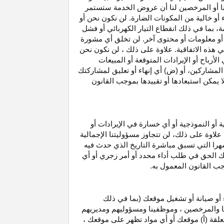
نا أو المرخصين لنا أن عروض الخدمة ستستمر
 أو خالية من المكونات الضارة. لن نكون نحن أو
ة، بما في ذلك انقطاع
التيار الكهربائي أو فشل
أو معلومات أو محتوى آخر. لن تخلق أي مشورة
هذه الاتفاقية. علاوة على
ذلك ،
لن نكون نحن
ي
الأرباح
أو الإيرادات المتوقعة أو المبيعات
المشاركين
، أو (ض) أي إنهاء أو تعليق لمشاركتك
لا يمكن استبعادها أو تقييدها بموجب القانون
ية أو النموذجية أو أي خسارة في
الإيرادات
أو
. علاوة على ذلك، لن تتجاوز مسؤوليتنا الإجمالية
هرا التي تسبق مباشرة التاريخ الذي حدث فيه
ك الحق في طلب أداء محدد أو أمر زجري أو أي
جب القانون المعمول به.
أو صيانة أو تشغيل موقعك (بما في ذلك
لنا والمرخصين ، وموظفينا ومسؤوليهم ومديريهم
علقة (أ) موقعك أو أي مواد تظهر على موقعك ،