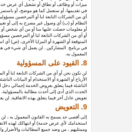
ميزات أو وظائف أو نطاق أو تشغيل أي عرض خدمة
في تقديمها، أو ستعمل كما هو موضح، أو باستمرار 
أي من الشركات التابعة لنا أو المرخصين مسؤولي
النظام أو (ب) أي وصول غير مصرح به إلى أو
تغيي
أو معلومات حصلت عليها منا أو من أي شخص أو 
أو أي من الشركات التابعة لنا أو المرخصين مسؤو
المتوقعة أو الشهرة أو المزايا
الأخرى،
(ص) أي است
في
برنامج المشاركين
. لن يعمل أي شيء في هذ
المعمول به.
8. القيود على المسؤولية
لن نكون نحن أو أي من الشركات التابعة لنا أو 
الأرباح أو الشهرة أو الاستخدام أو البيانات الناش
الناشئة فيما يتعلق بعروض الخدمة إجمالي دخل ا
الحدث الذي أدى إلى أحدث مطالبة بالمسؤولية. 
تعويض عادل آخر فيما يتعلق بهذه الاتفاقية. لن ي
9. التعويض
إلى أقصى حد يسمح به القانون المعمول به ، لن 
استخدامك لأي عرض خدمة) أو انتهاكك لهذه الاتفا
وممثليهم ، من وضد جميع المطالبات والأضرار وال