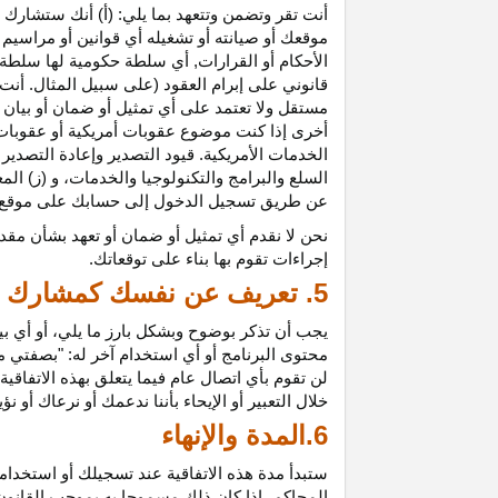
أنت تقر وتضمن وتتعهد بما يلي: (أ) أنك ستشارك ف
موقعك أو صيانته أو تشغيله أي قوانين أو مراسيم أ
الأحكام أو القرارات, أي سلطة حكومية لها سلطة ق
قانوني على إبرام العقود (على سبيل المثال. أنت
مستقل ولا تعتمد على أي تمثيل أو ضمان أو بيا
أخرى إذا كنت موضوع عقوبات أمريكية أو عقوبات
الخدمات الأمريكية. قيود التصدير وإعادة التصدير
السلع والبرامج والتكنولوجيا والخدمات، و (ز) ال
عن طريق تسجيل الدخول إلى حسابك على موقع ش
نحن لا نقدم أي تمثيل أو ضمان أو تعهد بشأن مقد
إجراءات تقوم بها بناء على توقعاتك.
5. تعريف عن نفسك كمشارك
يجب أن تذكر بوضوح وبشكل بارز ما يلي، أو أي ب
محتوى البرنامج أو أي استخدام آخر له: "بصفتي 
لن تقوم بأي اتصال عام فيما يتعلق بهذه الاتفاق
خلال التعبير أو الإيحاء بأننا ندعمك أو نرعاك أو ن
6.المدة والإنهاء
ستبدأ مدة هذه الاتفاقية عند تسجيلك أو استخدامك
المحاكم، إذا كان ذلك مسموحا به بموجب القانون ا