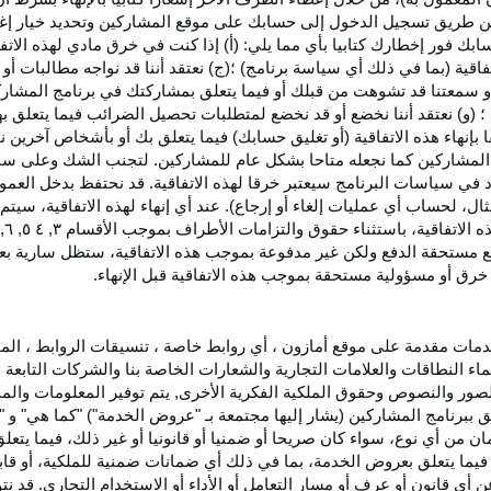
اء عن طريق تسجيل الدخول إلى حسابك على موقع المشاركين وتحديد خيار إ
ق حسابك فور إخطارك كتابيا بأي مما يلي: (أ) إذا كنت في خرق مادي لهذه ال
فاقية (بما في ذلك أي سياسة برنامج) ؛(ج) نعتقد أننا قد نواجه مطالبات 
ية أو سمعتنا قد تشوهت من قبلك أو فيما يتعلق بمشاركتك في برنامج المشار
 (و) نعتقد أننا نخضع أو قد نخضع لمتطلبات تحصيل الضرائب فيما يتعلق بهذ
ا بإنهاء هذه الاتفاقية (أو تغليق حسابك) فيما يتعلق بك أو بأشخاص آخرين 
مج المشاركين كما نجعله متاحا بشكل عام للمشاركين. لتجنب الشك وعلى س
أي انتهاك للقسم ٥ وكما هو محدد في سياسات البرنامج سيعتبر خرقا لهذه الاتفاقية. قد نحتفظ
ال، لحساب أي عمليات إلغاء أو إرجاع). عند أي إنهاء لهذه
الاتفاقية،
سيتم إ
ذه
الاتفاقية،
باستثناء حقوق والتزامات الأطراف بموجب الأقسام
۳
, ٤ ٥, ٦,
فع مستحقة
الدفع
ولكن غير مدفوعة بموجب هذه الاتفاقية، ستظل سارية بعد إن
خرق أو مسؤولية مستحقة بموجب هذه الاتفاقية قبل الإنهاء.
دمات مقدمة على موقع أمازون ، أي روابط خاصة ، تنسيقات الروابط ، الم
ماء النطاقات والعلامات التجارية والشعارات الخاصة بنا والشركات التابعة 
الصور والنصوص وحقوق الملكية الفكرية الأخرى, يتم توفير المعلومات والمحت
لق ببرنامج المشاركين (يشار إليها مجتمعة بـ "عروض الخدمة") "كما هي" و "
مان من أي نوع، سواء كان
صريحا
أو ضمنيا أو قانونيا أو غير ذلك، فيما يتع
ا يتعلق بعروض الخدمة، بما في ذلك أي ضمانات ضمنية للملكية، أو قابلية
أي قانون أو عرف أو مسار التعامل أو الأداء أو الاستخدام التجاري. قد ن