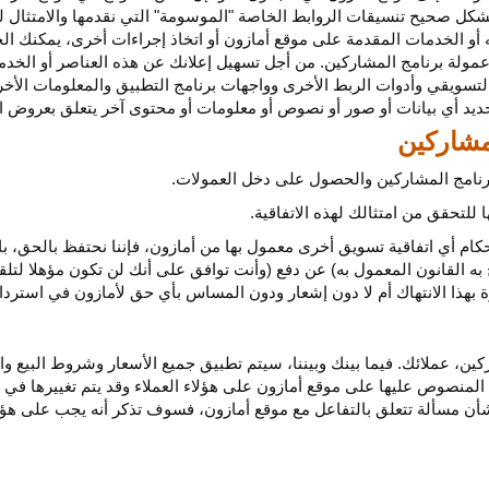
كل صحيح تنسيقات الروابط الخاصة "الموسومة" التي نقدمها والامتثال لهذ
 أو الخدمات المقدمة على موقع أمازون أو اتخاذ إجراءات
أخرى،
يمكنك ال
مولة برنامج المشاركين. من أجل تسهيل إعلانك عن هذه العناصر أو
الخدم
لتسويقي وأدوات الربط الأخرى وواجهات برنامج التطبيق والمعلومات الأخر
حديد أي
بيانات
أو صور أو نصوص أو معلومات أو محتوى آخر يتعلق بعروض ال
 برنامج المشاركين والحصول على دخل العمولات.
للتحقق من امتثالك لهذه الاتفاقية.
كام أي اتفاقية تسويق أخرى معمول بها من أمازون، فإننا نحتفظ بالحق، ب
به القانون المعمول به) عن دفع (وأنت توافق على أنك لن تكون مؤهلا لتل
هذا الانتهاك أم لا دون إشعار ودون المساس بأي حق لأمازون في استرداد ا
ن، عملائك. فيما بينك وبيننا، سيتم تطبيق جميع الأسعار وشروط البيع وا
 المنصوص عليها على موقع أمازون على هؤلاء العملاء وقد يتم تغييرها في
ا بشأن مسألة تتعلق بالتفاعل مع موقع أمازون، فسوف تذكر أنه يجب على هؤل