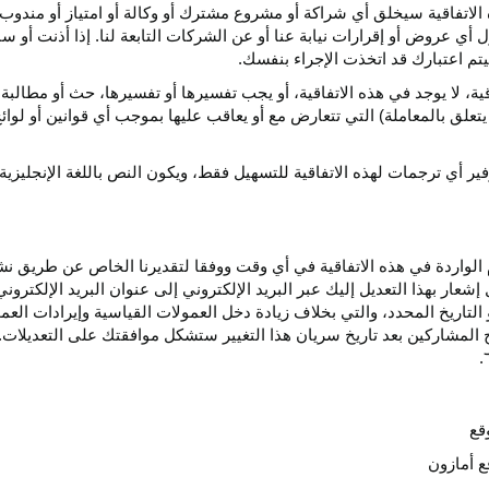
الاتفاقية سيخلق أي
شراكة
أو مشروع مشترك أو وكالة أو امتياز أو مندوب 
ول أي عروض أو إقرارات نيابة عنا أو عن الشركات التابعة لنا. إذا أذنت أ
م اعتبارك قد اتخذت الإجراء بنفسك.
قية،
لا يوجد في هذه
الاتفاقية،
أو يجب تفسيرها أو
تفسيرها،
حث أو مطالبة 
 يتعلق بالمعاملة) التي تتعارض مع أو يعاقب عليها بموجب أي
قوانين
أو لوائ
فير
أي
ترجمات
لهذه
الاتفاقية
للتسهيل
فقط،
ويكون
النص
باللغة
الإنجليزية
واردة في هذه الاتفاقية في أي وقت ووفقا لتقديرنا الخاص عن طريق نشر 
ار بهذا التعديل إليك عبر البريد الإلكتروني إلى عنوان البريد الإلكتر
التاريخ
المحدد،
والتي بخلاف زيادة دخل العمولات القياسية وإيرادات الع
المشاركين بعد تاريخ سريان هذا التغيير ستشكل موافقتك على التعديلات. 
قع
ع أمازون