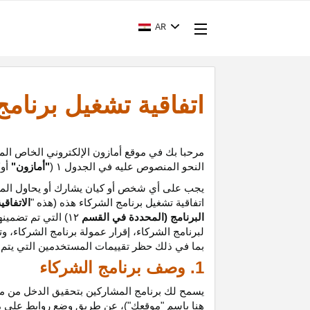
AR
اتفاقية تشغيل برنام
مرحبا بك في موقع أمازون الإلكتروني الخاص الم
النحو المنصوص عليه في الجدول
۱ (
"أمازون"
أو
"
يجب على أي شخص أو كيان يشارك أو يحاول المشا
اتفاقية تشغيل برنامج الشركاء هذه (هذه "
الاتفاقي
البرنامج (المحددة في القسم
۱۲
)
التي تم تضمينه
لبرنامج الشركاء،
إقرار
عمولة برنامج الشركاء، و
ت
بما في ذلك حظر تقييمات المستخدمين التي يتم إن
1. وصف برنامج الشركاء
يسمح لك برنامج المشاركين بتحقيق الدخل من موق
هنا باسم "موقعك")، عن طريق وضع روابط على 