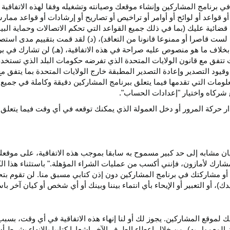
ي برنامج المشاركين وإنشاء موقعك وصيانته وتشغيله وفقا لهذه الاتفاقية 
و قواعد أو لوائح أو أوامر أو تراخيص أو تصاريح أو إرشادات أو قواعد ممارسة
ضائية عليك (بما في ذلك جميع القواعد التي تحكم الاتصالات وحماية البيا
 لست قاصرا أو ممنوعا قانونا من التعاقد)، (د) لقد قمت بتقييم مدى است
ن بخلاف ما هو منصوص عليه صراحة في هذه الاتفاقية، (هـ) لن تشارك في
 تتفق مع قانون الولايات المتحدة الذي تفرضه حكومات البلد الذي تستخ
 وقيود التصدير وإعادة التصدير المطبقة خارج الولايات المتحدة بما يتفق م
معلومات التي تقدمها فيما يتعلق ببرنامج المشاركين دقيقة وكاملة في جمي
ركاه واختيار "إعدادات الحساب".
ار حركة المرور أو دخل العمولة الذي يمكنك توقعه في أي وقت فيما يتعلق
يان مشابه إلى حد كبير مسموح به سابقا بموجب هذه الاتفاقية، على موقع
مشارك لأمازون، فإنني أكسب من عمليات الشراء المؤهلة." باستثناء هذا 
ية أو مشاركتك في برنامج المشاركين دون إذن كتابي مسبق منا. لن تقوم بت
ؤيدك)، أو التعبير أو الإيحاء بأي انتماء بيننا وبينك أو أي شخص أو كيان آخر 
 لموقع المشاركين. يجوز لك أو لنا إنهاء هذه الاتفاقية في أي وقت، بسبب
لمعمول به)، من خلال إعطاء الطرف الآخر إشعارا كتابيا بالإنهاء بشرط أن ي