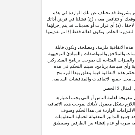
رور بشروط قد تختلف عن تلك الواردة في هذه
موقعك أو تتنافس معه ، (ج) فشلنا في فرض أدائك
حقا ، (د) أي قرارات أو تحديثات قد يتم إجراؤها
 لتقديرنا الخاص وتكون فعالة فقط إذا تم تقديمها
هذه الاتفاقية ملزمة، ومصلحة، وتكون قابلة
اسات والملاحق والمواصفات والمبادئ التوجيهية
 والميزات المتاحة لك بموجب برنامج المشاركين
ية وأي سياسة برنامج، سيتم التحكم في هذه
م هذه الاتفاقية فيما يتعلق بهذا البرنامج
تحل محل جميع الاتفاقيات والمناقشات السابقة.
لمثال لا الحصر.
ر معروفة لعامة الناس أو التي يجب اعتبارها
لازم بشكل معقول لأدائك بموجب هذه الاتفاقية
لالتزامات الواردة في هذا الحكم وسوف
 جميع التدابير المعقولة لحماية المعلومات
قية سرية أو عدم إفشاء بين الطرفين وسيطبق