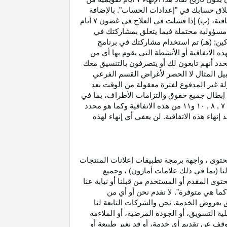
غلاق حسابك في "إعدادات الحساب". بالإضافة
اتفاقية، (ب) إذا فشلت في العلاج في غضون
۷
أيام
أو مسؤولية محتملة فيما يتعلق بمشاركتك في
كين; (هـ) تم استخدام مشاركتك في برنامج
ه الاتفاقية أو الأنشطة التي يقوم بها أي من
نحدد أنهم تابعون لك أو يتصرفون بالتنسيق معك
بيل المثال لا الحصر لأغراض القسم الفرعي
 بدخل العمولة غير المدفوع لفترة معقولة من الوقت بعد
بطال جميع حقوق والتزامات
الأطراف،
بما في
۷ ,
۸ ,
۱۰
و
۱۱
من هذه الاتفاقية وكما هو محدد
هاء هذه الاتفاقية. لن يعفي أي إنهاء لهذه
حتوى ، واجهة برمجة تطبيقات إعلانات المنتجات
لنا (بما في ذلك علامات أمازون) ، وجميع
وى المقدم أو المستخدم من قبلنا أو نيابة عنا
كما هي متوفرة". لا نقدم نحن أو أي من
لق بعروض الخدمة. نحن والشركات التابعة لنا
 التسويق، أو الجودة المرضية، أو الملاءمة
توقف عن تقديم أي خدمة، أو قد نغير
طبيعة
أو