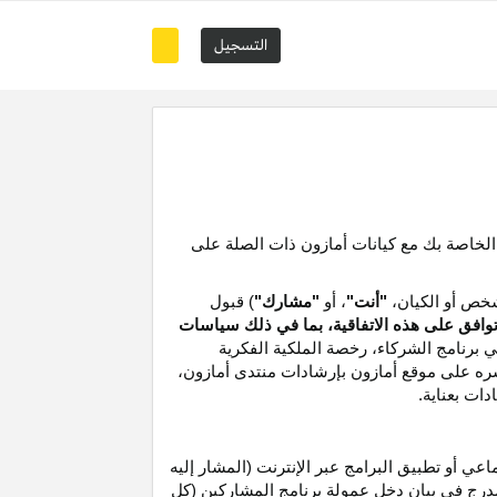
التسجيل
 الخاصة بك مع كيانات أمازون ذات الصلة على
خص أو الكيان،
"أنت"
، أو
"مشارك"
) قبول
توافق على هذه الاتفاقية، بما في ذلك سياسات
ي برنامج الشركاء،
رخصة
الملكية الفكرية
شره على موقع
أمازون
بإرشادات منتدى أمازون،
دات بعناية
.
 أو تطبيق البرامج عبر الإنترنت (المشار إليه
درج في بيان دخل عمولة برنامج المشاركين (كل