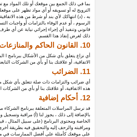
بما في ذلك الجمع بين موقعك أو تلك المواد مع تط
الترويج له أو تسويقه أو أي مواد تظهر على موقعك
به ، (د) انتهاكك لأي بند أو شرط من هذه الاتفاق
الرسوم ، أو عدم الوفاء بالتزامات أو واجبات الت
قانوني وتنفيذ أي إجراء إجرائي نيابة عن أي طر
ذلك لغرض إنفاذ هذا القسم.
10. القانون الحاكم والمنازعات
أي نزاع يتعلق بأي شكل من الأشكال ببرنامج ا ال
الاتفاقية، أو علاقتك بنا أو بأي من الشركات ال
11. الضرائب
أي ضرائب والتزامات ذات صلة تتعلق بأي شكل من 
هذه الاتفاقية، أو علاقتك بنا أو بأي من الشركات 
12. أحكام إضافية
قد نرسل المراسلات المتعلقة ببرنامج الشركاء من
بالإضافة إلى ذلك ، يجوز لنا (أ) مراقبة وتسج
الخاصة ومحتوى البرنامج (على سبيل المثال ، ق
ومراقبته والزحف إليه والتحقيق فيه بطريقة أخرى
على موقعك كأمثلة على أفضل الممارسات في موا