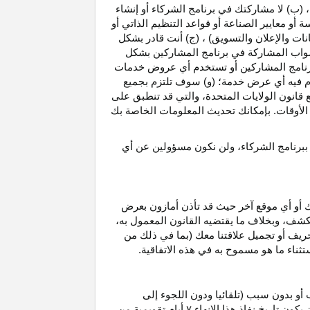
، (ب) لا مشاركتك في برنامج الشركاء أو إنشاء
 أو معايير الصناعة أو قواعد التنظيم الذاتي أو
نات والإعلان والتسويق) ، (ج) أنت قادر بشكل
صواب
المشاركة في برنامج المشاركين بشكل
 برنامج المشاركين أو تستخدم أي عروض خدمات
دم فيه أي عرض خدمة؛ (و) سوف تلتزم بجميع
ع قانون الولايات المتحدة، والتي قد تنطبق على
ع الأوقات. بإمكانك تحديث المعلومات الخاصة بك
 ببرنامج الشركاء، ولن نكون مسؤولين عن أي
ك أو أي موقع آخر حيث قد تأذن أمازون بعرض
الكشف، وبخلاف ما يقتضيه القانون المعمول
به،
حريف أو تجميل علاقتنا معك (بما في ذلك من
باستثناء ما هو مسموح به في هذه الاتفاقية.
 أو بدون سبب (تلقائيا ودون اللجوء إلى
كون تاريخ نفاذ هذا الإنهاء
۷
أيام تقويمية من