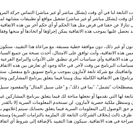
كات التابعة لنا في أي وقت (بشكل مباشر أو غير مباشر) التماس حركة الم
 في أي وقت (بشكل مباشر أو غير مباشر) تشغيل مواقع أو تطبيقات مشابهة ل
تنازلا عن حقنا في فرض مثل هذا الحكم أو أي حكم آخر من هذه الاتفاقية لا
 نحصل عليها بموجب هذه الاتفاقية يمكن إجراؤها أو اتخاذها أو منحها وفقا
انون أو غير ذلك، دون موافقة خطية مسبقة. مع مراعاة هذا التقييد، ستكون 
ضمن هذه الاتفاقية، وأنت توافق على الامتثال، أحدث نسخة من جميع السي
 في هذه الاتفاقية وأي سياسات أخرى تنطبق على الأدوات والبرامج الفرعية
لسياسات البرنامج من وقت لآخر. في حالة وجود أي تعارض بين هذه الاتفاق
ة واتفاقيتك مع شركة تابعة لأمازون بموجب برنامج تسويق تابع منفصل، ستتحك
نامج) هي الاتفاقية الكاملة بينك وبيننا فيما يتعلق ببرنامج المشاركين و
لمصطلحات "تشمل"، "بما في ذلك"، و "على سبيل المثال" والمقصود سبيل ا
بعة لها التي نقدمها أو نجعلها متاحة لك فيما يتعلق ببرنامج المشاركين غي
تظل ملكية حصرية لأمازون. لن تستخدم المعلومات السرية إلا بالقدر ال
م حق الوصول إلى المعلومات السرية فيما يتعلق بحسابك سيتم إعلامهم با
طرف ثالث (بخلاف الشركات التابعة لك الملزمة بالتزامات السرية) وستتخذ
راحة في هذه الاتفاقية. سيكون هذا التقييد بالإضافة إلى شروط أي اتفا