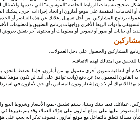
كل صحيح تنسيقات الروابط الخاصة "الموسومة" التي نقدمها والامتثال لهذ
 أو الخدمات المقدمة على موقع أمازون أو اتخاذ إجراءات
أخرى،
يمكنك ال
مولة برنامج المشاركين. من أجل تسهيل إعلانك عن هذه العناصر أو
الخدم
لتسويقي وأدوات الربط الأخرى وواجهات برنامج التطبيق والمعلومات الأخر
حديد أي
بيانات
أو صور أو نصوص أو معلومات أو محتوى آخر يتعلق بعروض ال
 برنامج المشاركين والحصول على دخل العمولات.
للتحقق من امتثالك لهذه الاتفاقية.
كام أي اتفاقية تسويق أخرى معمول بها من أمازون، فإننا نحتفظ بالحق، ب
به القانون المعمول به) عن دفع (وأنت توافق على أنك لن تكون مؤهلا لتل
هذا الانتهاك أم لا دون إشعار ودون المساس بأي حق لأمازون في استرداد ا
ن، عملائك. فيما بينك وبيننا، سيتم تطبيق جميع الأسعار وشروط البيع وا
 المنصوص عليها على موقع أمازون على هؤلاء العملاء وقد يتم تغييرها في
ا بشأن مسألة تتعلق بالتفاعل مع موقع أمازون، فسوف تذكر أنه يجب على هؤل