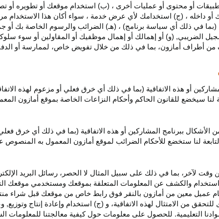
بيقات أو محتوى أو عمليات أخرى ، (ب) استخدام موقعك أو تطويره أو تصميمه
 أو داخله ، (ج) استخدامك لأي عرض خدمة ، سواء أكان هذا الاستخدام مرخص
ية (بما في ذلك أي سياسة برنامج) ، (هـ) الضرائب والرسوم الخاصة بك أو جم
سجيل الضريبي, (و) أو إهمالك أو إهمال موظفيك أو المقاولين أو سوء سلوكهم
ف من أطراف أمازون، بما في ذلك من خلال تفويض خاص، لممارسة أو الدفاع 
مشاركين أو هذه الاتفاقية (بما في ذلك أي خرق فعلي أو مزعوم لهذه الاتفا
تابعة لنا سيخضع للقانون الحاكم وأحكام النزاعات الخاصة بموقع أمازون ال
الأشكال ببرنامج المشاركين أو هذه الاتفاقية (بما في ذلك أي خرق فعلي
التابعة لنا ستخضع
للأحكام الضرائب
لموقع أمازون المعمول به المنصوص ع
 وقت لآخر، بما في ذلك على سبيل المثال لا الحصر، رسائل البريد الإلكتر
يل واستخدام والكشف عن المعلومات المتعلقة بموقعك ومستخدمي موقعك الت
يام عميل معين من أمازون بالنقر فوق رابط خاص من موقعك قبل شراء منت
 للتحقق من الامتثال لهذه الاتفاقية، و (ج) استخدام وإعادة إنتاج وتوزي
دنا التعليمية. للحصول على معلومات حول كيفية معالجتنا للمعلومات ا