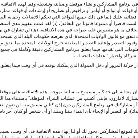
ي برنامج المشاركين وإنشاء موقعك وصيانته وتشغيله وفقا لهذه الاتفاقية 
و قواعد أو لوائح أو أوامر أو تراخيص أو تصاريح أو إرشادات أو قواعد ممارسة
ضائية عليك (بما في ذلك جميع القواعد التي تحكم الاتصالات وحماية البيا
 لست قاصرا أو ممنوعا قانونا من التعاقد)، (د) لقد قمت بتقييم مدى است
ن بخلاف ما هو منصوص عليه صراحة في هذه الاتفاقية، (هـ) لن تشارك في
 تتفق مع قانون الولايات المتحدة الذي تفرضه حكومات البلد الذي تستخ
 وقيود التصدير وإعادة التصدير المطبقة خارج الولايات المتحدة بما يتفق م
معلومات التي تقدمها فيما يتعلق ببرنامج المشاركين دقيقة وكاملة في جمي
ركاه واختيار "إعدادات الحساب".
ار حركة المرور أو دخل العمولة الذي يمكنك توقعه في أي وقت فيما يتعلق
يان مشابه إلى حد كبير مسموح به سابقا بموجب هذه الاتفاقية، على موقع
مشارك لأمازون، فإنني أكسب من عمليات الشراء المؤهلة." باستثناء هذا 
ية أو مشاركتك في برنامج المشاركين دون إذن كتابي مسبق منا. لن تقوم بت
ؤيدك)، أو التعبير أو الإيحاء بأي انتماء بيننا وبينك أو أي شخص أو كيان آخر 
 لموقع المشاركين. يجوز لك أو لنا إنهاء هذه الاتفاقية في أي وقت، بسبب
لمعمول به)، من خلال إعطاء الطرف الآخر إشعارا كتابيا بالإنهاء بشرط أن ي