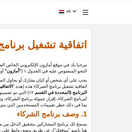
AR
اتفاقية تشغيل برنام
مرحبا بك في موقع أمازون الإلكتروني الخاص الم
النحو المنصوص عليه في الجدول
۱ (
"أمازون"
أو
"
يجب على أي شخص أو كيان يشارك أو يحاول المشا
اتفاقية تشغيل برنامج الشركاء هذه (هذه "
الاتفاقي
البرنامج (المحددة في القسم
۱۲
)
التي تم تضمينه
لبرنامج الشركاء،
إقرار
عمولة برنامج الشركاء، و
ت
بما في ذلك حظر تقييمات المستخدمين التي يتم إن
1. وصف برنامج الشركاء
يسمح لك برنامج المشاركين بتحقيق الدخل من موق
هنا باسم "موقعك")، عن طريق وضع روابط على 