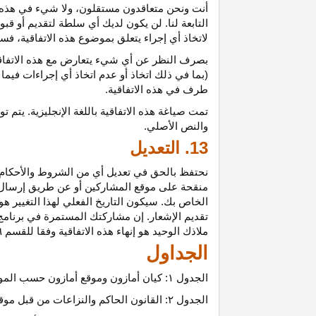
أنت ونحن متعاقدون
مستقلون،
ولا شيء في هذه 
التابعة لنا. لن يكون لديك أي سلطة لتقديم أو قب
لاتخاذ أي إجراء يتعلق بموضوع هذه
الاتفاقية،
فسيت
بصرف النظر عن أي شيء يتعارض مع هذه
الاتفا
(بما في ذلك اتخاذ أو عدم اتخاذ أي إجراءات فيما
طرف في هذه الاتفاقية.
تمت
صياغة
هذه
الاتفاقية
باللغة
الإنجليزية
.
يتم
تو
والنص
الأصلي
.
13. التعديل
نحتفظ بالحق في تعديل أي من الشروط والأحكام ال
منقحة على موقع المشاركين أو عن طريق إرسال إشع
الخاص بك. سيكون التاريخ الفعلي لهذا التغيير هو 
تقديم الإشعار. إن مشاركتك المستمرة في برنامج 
ملاذك الوحيد هو إنهاء هذه الاتفاقية وفقا للقسم ٦.
الجداول
الجدول
۱:
كيان أمازون وموقع أمازون حسب المو
الجدول
۲:
القانون الحاكم والنزاعات من قبل موق