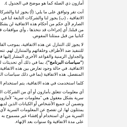
أمازون ذي الصلة كما هو موضح في الجدول ٤.
أنت تقر وتوافق على ما يلي: (أ) يجوز لنا والشر
الاتفاقية ، (ب) يجوز لنا والشركات التابعة لنا
الصارم لأي حكم من أحكام هذه الاتفاقية لن يشكل 
من قبلنا, أي إجراءات قد نتخذها ، وأي موافقات قد
كتابيا من قبل ممثلنا المفوض.
لا يجوز لك التنازل عن هذه الاتفاقية، بموجب الق
للتنفيذ ضد الأطراف وخلفائهم والمتنازل لهم. تت
والجداول الزمنية والقواعد الأخرى المشار إليها
(
"سياسات البرنامج"
)، بما في ذلك أي تحديثات 
الاتفاقية. في حالة وجود تعارض بين هذه الاتفاقي
المنفصل. هذه الاتفاقية (بما في ذلك سياسات البر
كلما استخدمت في هذه الاتفاقية، يتم استخدام ا
أي معلومات تتعلق بأمازون أو أي من الشركات التا
سرية بشكل معقول هي "معلومات سرية" لأمازون وس
وتضمن أن جميع الأشخاص أو الكيانات الذين لديه
يمتثلون لها. لن تفصح عن المعلومات السرية لأي 
السرية من أي استخدام أو إفشاء غير مسموح به ص
على مدة الاتفاقية و٥ سنوات بعد الإنهاء.