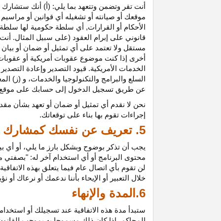
أنت تقر وتضمن وتتعهد بما يلي: (أ) أنك ستشارك ف
موقعك أو صيانته أو تشغيله أي قوانين أو مراسيم أ
الأحكام أو القرارات, أي سلطة حكومية لها سلطة ق
قانوني على إبرام العقود (على سبيل المثال. أنت
مستقل ولا تعتمد على أي تمثيل أو ضمان أو بيا
أخرى إذا كنت موضوع عقوبات أمريكية أو عقوبات
الخدمات الأمريكية. قيود التصدير وإعادة التصدير
السلع والبرامج والتكنولوجيا والخدمات، و (ز) ال
عن طريق تسجيل الدخول إلى حسابك على موقع ش
نحن لا نقدم أي تمثيل أو ضمان أو تعهد بشأن مقد
إجراءات تقوم بها بناء على توقعاتك.
5. تعريف عن نفسك كمشارك
يجب أن تذكر بوضوح وبشكل بارز ما يلي، أو أي ب
محتوى البرنامج أو أي استخدام آخر له: "بصفتي 
لن تقوم بأي اتصال عام فيما يتعلق بهذه الاتفاق
خلال التعبير أو الإيحاء بأننا ندعمك أو نرعاك أو ن
6.المدة والإنهاء
ستبدأ مدة هذه الاتفاقية عند تسجيلك أو استخدامك
المحاكم، إذا كان ذلك مسموحا به بموجب القانون ا