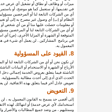
ميزات أو وظائف أو نطاق أو تشغيل أي عرض خدمة
في تقديمها، أو ستعمل كما هو موضح، أو باستمرار 
أي من الشركات التابعة لنا أو المرخصين مسؤولي
النظام أو (ب) أي وصول غير مصرح به إلى أو
تغيي
أو معلومات حصلت عليها منا أو من أي شخص أو 
أو أي من الشركات التابعة لنا أو المرخصين مسؤو
المتوقعة أو الشهرة أو المزايا
الأخرى،
(ص) أي است
في
برنامج المشاركين
. لن يعمل أي شيء في هذ
المعمول به.
8. القيود على المسؤولية
لن نكون نحن أو أي من الشركات التابعة لنا أو 
الأرباح أو الشهرة أو الاستخدام أو البيانات الناش
الناشئة فيما يتعلق بعروض الخدمة إجمالي دخل ا
الحدث الذي أدى إلى أحدث مطالبة بالمسؤولية. 
تعويض عادل آخر فيما يتعلق بهذه الاتفاقية. لن ي
9. التعويض
إلى أقصى حد يسمح به القانون المعمول به ، لن 
استخدامك لأي عرض خدمة) أو انتهاكك لهذه الاتفا
وممثليهم ، من وضد جميع المطالبات والأضرار وال