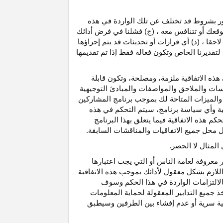
رور بشروط قد تختلف عن تلك الواردة في هذه
موقعك أو تتنافس معه ، (ج) فشلنا في فرض أدائك
حقا ، (د) أي قرارات أو تحديثات قد يتم إجراؤها
 لتقديرنا الخاص وتكون فعالة فقط إذا تم تقديمها
هذه الاتفاقية ملزمة، ومصلحة، وتكون قابلة
اسات والملاحق والمواصفات والمبادئ التوجيهية
 والميزات المتاحة لك بموجب برنامج المشاركين
ية وأي سياسة برنامج، سيتم التحكم في هذه
م هذه الاتفاقية فيما يتعلق بهذا البرنامج
تحل محل جميع الاتفاقيات والمناقشات السابقة.
لمثال لا الحصر.
ر معروفة لعامة الناس أو التي يجب اعتبارها
لازم بشكل معقول لأدائك بموجب هذه الاتفاقية
لالتزامات الواردة في هذا الحكم وسوف
 جميع التدابير المعقولة لحماية المعلومات
قية سرية أو عدم إفشاء بين الطرفين وسيطبق