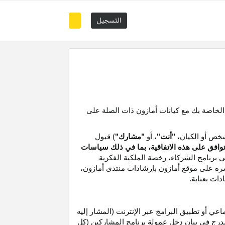
التسجيل
 الخاصة بك مع كيانات أمازون ذات الصلة على
خص أو الكيان،
"أنت"
، أو
"مشارك"
) قبول
توافق على هذه الاتفاقية، بما في ذلك سياسات
ي برنامج الشركاء،
رخصة
الملكية الفكرية
شره على موقع
أمازون
بإرشادات منتدى أمازون،
دات بعناية
.
 أو تطبيق البرامج عبر الإنترنت (المشار إليه
درج في بيان دخل عمولة برنامج المشاركين (كل