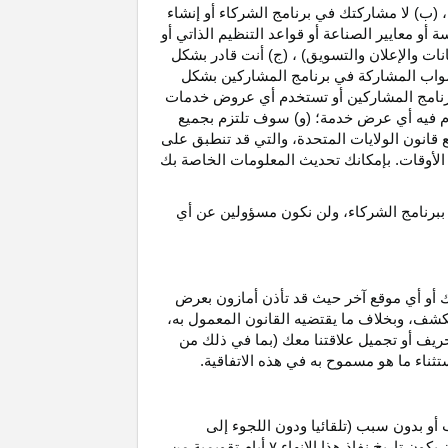
، (ب) لا مشاركتك في برنامج الشركاء أو إنشاء
 أو معايير الصناعة أو قواعد التنظيم الذاتي أو
نات والإعلان والتسويق) ، (ج) أنت قادر بشكل
صواب
المشاركة في برنامج المشاركين بشكل
 برنامج المشاركين أو تستخدم أي عروض خدمات
دم فيه أي عرض خدمة؛ (و) سوف تلتزم بجميع
ع قانون الولايات المتحدة، والتي قد تنطبق على
ع الأوقات. بإمكانك تحديث المعلومات الخاصة بك
 ببرنامج الشركاء، ولن نكون مسؤولين عن أي
ك أو أي موقع آخر حيث قد تأذن أمازون بعرض
الكشف، وبخلاف ما يقتضيه القانون المعمول
به،
حريف أو تجميل علاقتنا معك (بما في ذلك من
باستثناء ما هو مسموح به في هذه الاتفاقية.
 أو بدون سبب (تلقائيا ودون اللجوء إلى
كون تاريخ نفاذ هذا الإنهاء
۷
أيام تقويمية من