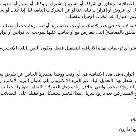
الاتفاقية سيخلق أي
شراكة
أو مشروع مشترك أو وكالة أو امتياز أو مندوب 
ول أي عروض أو إقرارات نيابة عنا أو عن الشركات التابعة لنا. إذا أذنت أ
م اعتبارك قد اتخذت الإجراء بنفسك.
قية،
لا يوجد في هذه
الاتفاقية،
أو يجب تفسيرها أو
تفسيرها،
حث أو مطالبة 
 يتعلق بالمعاملة) التي تتعارض مع أو يعاقب عليها بموجب أي
قوانين
أو لوائ
فير
أي
ترجمات
لهذه
الاتفاقية
للتسهيل
فقط،
ويكون
النص
باللغة
الإنجليزية
واردة في هذه الاتفاقية في أي وقت ووفقا لتقديرنا الخاص عن طريق نشر 
ار بهذا التعديل إليك عبر البريد الإلكتروني إلى عنوان البريد الإلكتر
التاريخ
المحدد،
والتي بخلاف زيادة دخل العمولات القياسية وإيرادات الع
المشاركين بعد تاريخ سريان هذا التغيير ستشكل موافقتك على التعديلات. 
قع
ع أمازون