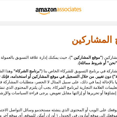
ج المشاركين
شاركين (
"موقع المشاركين "
)، حيث يمكنك إدارة علاقة التسويق بالعمولة
نحن
"
أو شروط مماثلة).
ركة في برنامج التسويق للشركاء الخاص بنا (
"برنامج الشركاء"
وهذا الش
ة
") دون تغيير. من خلال التسجيل في موقع المشاركين أو استخدامه، فإنك 
ا بالإحالة (بما في ذلك، على سبيل المثال لا الحصر، متطلبات المشاركة ف
عليمات
العلامة التجارية لبرنامج الشركاء
.
يجب أن يلتزم المحتوى الذي تن
شاؤها أو تحريرها أو إزالتها مقابل تعويض. يرجى قراءة السياسات والإرشا
عك على الويب أو المحتوى الذي ينشئه مستخدمو وسائل التواصل الاجتماعي
موقعك إلى موقع أمازون في الجدول
۱
أو، إن أمكن
للموقع،
أي موقع آخر م