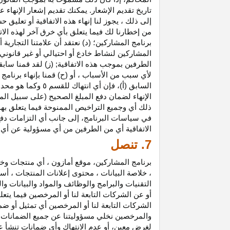
تاريخ تقديم الإشعار. يمكنك تقديم إشعار الإنه
إلى ذلك ، يجوز لنا إنهاء هذه الاتفاقية أو تعلي
من إخطارنا لك فيما يتعلق بأي خرق آخر لهذه الات
برنامج المشاركين؛ (د) نعتقد أن علامتنا التجار
المشاركين لنشاط خادع أو احتيالي أو غير قانوني ؛
الطرفين بموجب هذه الاتفاقية; (ز) لقد قمنا سابق
لأي سبب من الأسباب ، أو (ح) قمنا بإنهاء برنا
السابق (أ)، فإن 
الإنهاء لضمان دفع المبلغ الصحيح (على سبيل المث
ذلك أي وجميع التراخيص الممنوحة فيما يتعلق به
في سياسات البرنامج، إلى جانب أي التزامات د
الاتفاقية أي من الطرفين من أي مسؤولية عن أي 
7. تنصل
برنامج المشاركين، موقع أمازون ، أي منتجات وخ
، خلاصة البيانات ، محتوى إعلانات المنتجات ، أس
التقنيات والبرامج والوظائف والمواد والبيانات و
أو عن الشركات التابعة لنا أو المرخصين فيما يتع
الشركات التابعة لنا أو المرخصين أي تمثيل أو ض
والمرخصين نخلي مسؤوليتنا عن جميع الضمانات فيم
لغرض معين، أو عدم الانتهاك وأي ضمانات تنشأ عن 