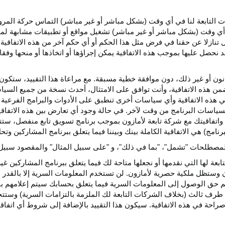
كات التابعة لنا في أي وقت (بشكل مباشر أو غير مباشر) التماس حركة الم
 في أي وقت (بشكل مباشر أو غير مباشر) تشغيل مواقع أو تطبيقات مشابهة ل
تنازلا عن حقنا في فرض مثل هذا الحكم أو أي حكم آخر من هذه الاتفاقية لا
 نحصل عليها بموجب هذه الاتفاقية يمكن إجراؤها أو اتخاذها أو منحها وفقا
انون أو غير ذلك، دون موافقة خطية مسبقة. مع مراعاة هذا التقييد، ستكون 
ضمن هذه الاتفاقية، وأنت توافق على الامتثال، أحدث نسخة من جميع السي
 في هذه الاتفاقية وأي سياسات أخرى تنطبق على الأدوات والبرامج الفرعية
لسياسات البرنامج من وقت لآخر. في حالة وجود أي تعارض بين هذه الاتفاق
ة واتفاقيتك مع شركة تابعة لأمازون بموجب برنامج تسويق تابع منفصل، ستتحك
نامج) هي الاتفاقية الكاملة بينك وبيننا فيما يتعلق ببرنامج المشاركين و
لمصطلحات "تشمل"، "بما في ذلك"، و "على سبيل المثال" والمقصود سبيل ا
بعة لها التي نقدمها أو نجعلها متاحة لك فيما يتعلق ببرنامج المشاركين غي
تظل ملكية حصرية لأمازون. لن تستخدم المعلومات السرية إلا بالقدر ال
م حق الوصول إلى المعلومات السرية فيما يتعلق بحسابك سيتم إعلامهم با
طرف ثالث (بخلاف الشركات التابعة لك الملزمة بالتزامات السرية) وستتخذ
راحة في هذه الاتفاقية. سيكون هذا التقييد بالإضافة إلى شروط أي اتفا