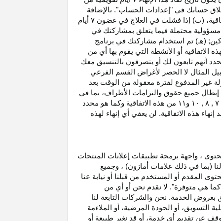
غلاق حسابك في "إعدادات الحساب". بالإضافة
اتفاقية، (ب) إذا فشلت في العلاج في غضون
۷
أيام
أو مسؤولية محتملة فيما يتعلق بمشاركتك في
كين; (هـ) تم استخدام مشاركتك في برنامج
ه الاتفاقية أو الأنشطة التي يقوم بها أي من
نحدد أنهم تابعون لك أو يتصرفون بالتنسيق معك
بيل المثال لا الحصر لأغراض القسم الفرعي
 بدخل العمولة غير المدفوع لفترة معقولة من الوقت بعد
بطال جميع حقوق والتزامات
الأطراف،
بما في
۷ ,
۸ ,
۱۰
و
۱۱
من هذه الاتفاقية وكما هو محدد
هاء هذه الاتفاقية. لن يعفي أي إنهاء لهذه
حتوى ، واجهة برمجة تطبيقات إعلانات المنتجات
لنا (بما في ذلك علامات أمازون) ، وجميع
وى المقدم أو المستخدم من قبلنا أو نيابة عنا
كما هي متوفرة". لا نقدم نحن أو أي من
لق بعروض الخدمة. نحن والشركات التابعة لنا
 التسويق، أو الجودة المرضية، أو الملاءمة
توقف عن تقديم أي خدمة، أو قد نغير
طبيعة
أو