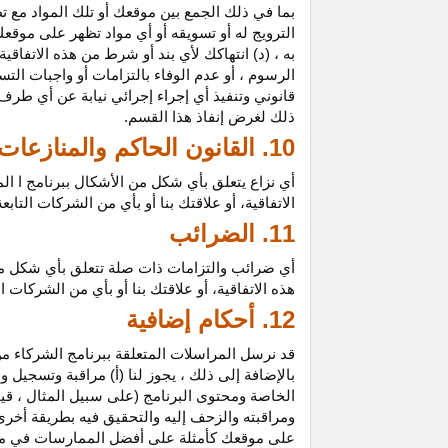
بما في ذلك الجمع بين موقعك أو تلك المواد مع تط
الترويج له أو تسويقه أو أي مواد تظهر على موقعك
به ، (د) انتهاكك لأي بند أو شرط من هذه الاتفاق
الرسوم ، أو عدم الوفاء بالتزامات أو واجبات الت
قانوني وتنفيذ أي إجراء إجرائي نيابة عن أي طر
ذلك لغرض إنفاذ هذا القسم.
10. القانون الحاكم والمنازعات
أي نزاع يتعلق بأي شكل من الأشكال ببرنامج ا ال
الاتفاقية، أو علاقتك بنا أو بأي من الشركات ال
11. الضرائب
أي ضرائب والتزامات ذات صلة تتعلق بأي شكل من 
هذه الاتفاقية، أو علاقتك بنا أو بأي من الشركات 
12. أحكام إضافية
قد نرسل المراسلات المتعلقة ببرنامج الشركاء من
بالإضافة إلى ذلك ، يجوز لنا (أ) مراقبة وتسج
الخاصة ومحتوى البرنامج (على سبيل المثال ، ق
ومراقبته والزحف إليه والتحقيق فيه بطريقة أخرى
على موقعك كأمثلة على أفضل الممارسات في موا