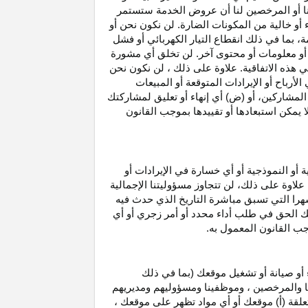
نا أو المرخصين لنا أن عروض الخدمة ستستمر
 أو خالية من المكونات الضارة. لن نكون نحن أو
ة، بما في ذلك انقطاع
التيار الكهربائي أو فشل
أو معلومات أو محتوى آخر. لن تخلق أي مشورة
هذه الاتفاقية. علاوة على
ذلك ،
لن نكون نحن
ي
الأرباح
أو الإيرادات المتوقعة أو المبيعات
المشاركين
، أو (ض) أي إنهاء أو تعليق لمشاركتك
لا يمكن استبعادها أو تقييدها بموجب القانون
ية أو النموذجية أو أي خسارة في
الإيرادات
أو
. علاوة على ذلك، لن تتجاوز مسؤوليتنا الإجمالية
هرا التي تسبق مباشرة التاريخ الذي حدث فيه
ك الحق في طلب أداء محدد أو أمر زجري أو أي
جب القانون المعمول به.
أو صيانة أو تشغيل موقعك (بما في ذلك
لنا والمرخصين ، وموظفينا ومسؤوليهم ومديريهم
علقة (أ) موقعك أو أي مواد تظهر على موقعك ،