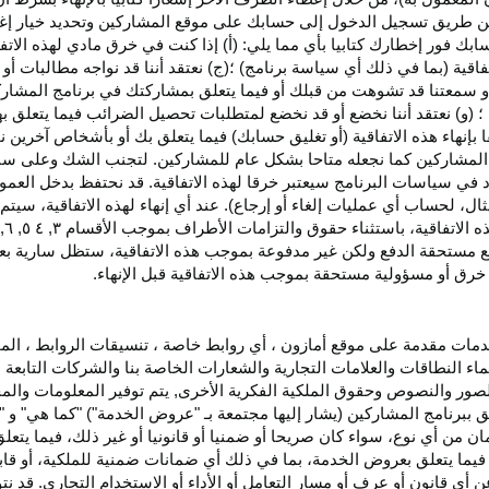
اء عن طريق تسجيل الدخول إلى حسابك على موقع المشاركين وتحديد خيار إ
ق حسابك فور إخطارك كتابيا بأي مما يلي: (أ) إذا كنت في خرق مادي لهذه ال
فاقية (بما في ذلك أي سياسة برنامج) ؛(ج) نعتقد أننا قد نواجه مطالبات 
ية أو سمعتنا قد تشوهت من قبلك أو فيما يتعلق بمشاركتك في برنامج المشار
 (و) نعتقد أننا نخضع أو قد نخضع لمتطلبات تحصيل الضرائب فيما يتعلق بهذ
ا بإنهاء هذه الاتفاقية (أو تغليق حسابك) فيما يتعلق بك أو بأشخاص آخرين 
مج المشاركين كما نجعله متاحا بشكل عام للمشاركين. لتجنب الشك وعلى س
أي انتهاك للقسم ٥ وكما هو محدد في سياسات البرنامج سيعتبر خرقا لهذه الاتفاقية. قد نحتفظ
ال، لحساب أي عمليات إلغاء أو إرجاع). عند أي إنهاء لهذه
الاتفاقية،
سيتم إ
ذه
الاتفاقية،
باستثناء حقوق والتزامات الأطراف بموجب الأقسام
۳
, ٤ ٥, ٦,
فع مستحقة
الدفع
ولكن غير مدفوعة بموجب هذه الاتفاقية، ستظل سارية بعد إن
خرق أو مسؤولية مستحقة بموجب هذه الاتفاقية قبل الإنهاء.
دمات مقدمة على موقع أمازون ، أي روابط خاصة ، تنسيقات الروابط ، الم
ماء النطاقات والعلامات التجارية والشعارات الخاصة بنا والشركات التابعة 
الصور والنصوص وحقوق الملكية الفكرية الأخرى, يتم توفير المعلومات والمحت
لق ببرنامج المشاركين (يشار إليها مجتمعة بـ "عروض الخدمة") "كما هي" و "
مان من أي نوع، سواء كان
صريحا
أو ضمنيا أو قانونيا أو غير ذلك، فيما يتع
ا يتعلق بعروض الخدمة، بما في ذلك أي ضمانات ضمنية للملكية، أو قابلية
أي قانون أو عرف أو مسار التعامل أو الأداء أو الاستخدام التجاري. قد ن