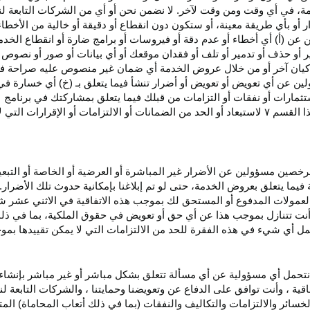
، في أي وقت ومن وقت لآخر. لا نضمن نحن أو أي من الشركات التابعة ل
أو بأي طريقة معينة، أو ستكون دون انقطاع أو دقيقة أو خالية من الأخطاء
ن عن (أ) أي أخطاء أو عدم
دقة
أو فيروسات أو برامج ضارة أو انقطاع الخدم
ر
أو حذف أو تدمير أو تلف أو فقدان
موقعك
أو أي بيانات أو صور أو نصوص 
كيان آخر أو من خلال عروض الخدمة أي ضمان غير منصوص عليه صراحة في 
لين عن أي تعويض أو تعويض أو أضرار تنشأ فيما يتعلق بـ (خ) أي خسارة ف
ثمارات أو نفقات أو التزامات من قبلك فيما يتعلق بمشاركتك في
برنامج 
ا القسم
۷
لاستبعاد أو الحد من الضمانات أو الالتزامات أو الإقرارات التي 
المرخصين مسؤولين عن الأضرار غير
المباشرة
أو العرضية أو الخاصة أو التبع
ئة فيما يتعلق بعروض الخدمة، حتى لو تم إبلاغنا بإمكانية حدوث تلك الأضرار
لعمولات المدفوع أو المستحق لك بموجب هذه الاتفاقية في الاثني عشر ش
أنت تتنازل بموجب هذا عن أي حق أو تعويض في حقوق الملكية، بما في ذل
عمل أي شيء في هذه الفقرة للحد من الالتزامات التي لا يمكن تقييدها بمو
نتحمل أي مسؤولية عن أي مسألة تتعلق بشكل مباشر أو غير مباشر بإنشاء 
قية ، وأنت توافق على الدفاع عن وتعويضنا وحمايتنا ، والشركات التابعة 
خسائر والالتزامات والتكاليف والنفقات (بما في ذلك أتعاب المحاماة) المت