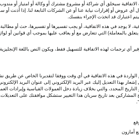
الاتفاقية سيخلق أي
شراكة
أو مشروع مشترك أو وكالة أو امتياز أو مندوب 
ول أي عروض أو إقرارات نيابة عنا أو عن الشركات التابعة لنا. إذا أذنت أ
م اعتبارك قد اتخذت الإجراء بنفسك.
قية،
لا يوجد في هذه
الاتفاقية،
أو يجب تفسيرها أو
تفسيرها،
حث أو مطالبة 
 يتعلق بالمعاملة) التي تتعارض مع أو يعاقب عليها بموجب أي
قوانين
أو لوائ
فير
أي
ترجمات
لهذه
الاتفاقية
للتسهيل
فقط،
ويكون
النص
باللغة
الإنجليزية
واردة في هذه الاتفاقية في أي وقت ووفقا لتقديرنا الخاص عن طريق نشر 
ار بهذا التعديل إليك عبر البريد الإلكتروني إلى عنوان البريد الإلكتر
التاريخ
المحدد،
والتي بخلاف زيادة دخل العمولات القياسية وإيرادات الع
المشاركين بعد تاريخ سريان هذا التغيير ستشكل موافقتك على التعديلات. 
قع
ع أمازون