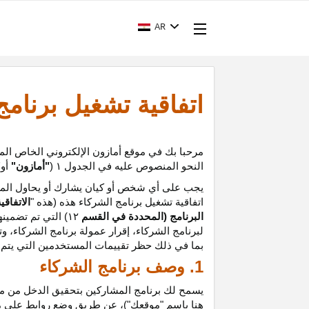
AR
اتفاقية تشغيل برنام
مرحبا بك في موقع أمازون الإلكتروني الخاص الم
النحو المنصوص عليه في الجدول
۱ (
"أمازون"
أو
"
يجب على أي شخص أو كيان يشارك أو يحاول المشا
اتفاقية تشغيل برنامج الشركاء هذه (هذه "
الاتفاقي
البرنامج (المحددة في القسم
۱۲
)
التي تم تضمينه
لبرنامج الشركاء،
إقرار
عمولة برنامج الشركاء، و
ت
بما في ذلك حظر تقييمات المستخدمين التي يتم إن
1. وصف برنامج الشركاء
يسمح لك برنامج المشاركين بتحقيق الدخل من موق
هنا باسم "موقعك")، عن طريق وضع روابط على 