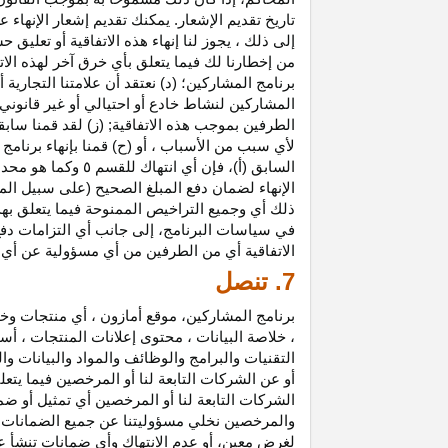
تاريخ تقديم الإشعار. يمكنك تقديم إشعار الإنه
إلى ذلك ، يجوز لنا إنهاء هذه الاتفاقية أو تعلي
من إخطارنا لك فيما يتعلق بأي خرق آخر لهذه الات
برنامج المشاركين؛ (د) نعتقد أن علامتنا التجار
المشاركين لنشاط خادع أو احتيالي أو غير قانوني ؛
الطرفين بموجب هذه الاتفاقية; (ز) لقد قمنا سابق
لأي سبب من الأسباب ، أو (ح) قمنا بإنهاء برنا
السابق (أ)، فإن 
الإنهاء لضمان دفع المبلغ الصحيح (على سبيل المث
ذلك أي وجميع التراخيص الممنوحة فيما يتعلق به
في سياسات البرنامج، إلى جانب أي التزامات د
الاتفاقية أي من الطرفين من أي مسؤولية عن أي 
7. تنصل
برنامج المشاركين، موقع أمازون ، أي منتجات وخ
، خلاصة البيانات ، محتوى إعلانات المنتجات ، أس
التقنيات والبرامج والوظائف والمواد والبيانات و
أو عن الشركات التابعة لنا أو المرخصين فيما يتع
الشركات التابعة لنا أو المرخصين أي تمثيل أو ض
والمرخصين نخلي مسؤوليتنا عن جميع الضمانات فيم
لغرض معين، أو عدم الانتهاك وأي ضمانات تنشأ عن 