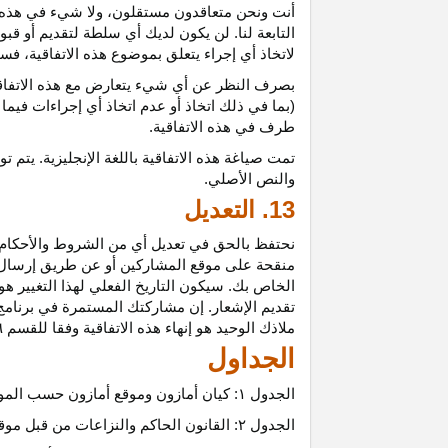
أنت ونحن متعاقدون
مستقلون،
ولا شيء في هذه 
التابعة لنا. لن يكون لديك أي سلطة لتقديم أو قب
لاتخاذ أي إجراء يتعلق بموضوع هذه
الاتفاقية،
فسيت
بصرف النظر عن أي شيء يتعارض مع هذه
الاتفا
(بما في ذلك اتخاذ أو عدم اتخاذ أي إجراءات فيما
طرف في هذه الاتفاقية.
تمت
صياغة
هذه
الاتفاقية
باللغة
الإنجليزية
.
يتم
تو
والنص
الأصلي
.
13. التعديل
نحتفظ بالحق في تعديل أي من الشروط والأحكام ال
منقحة على موقع المشاركين أو عن طريق إرسال إشع
الخاص بك. سيكون التاريخ الفعلي لهذا التغيير هو 
تقديم الإشعار. إن مشاركتك المستمرة في برنامج 
ملاذك الوحيد هو إنهاء هذه الاتفاقية وفقا للقسم ٦.
الجداول
الجدول
۱:
كيان أمازون وموقع أمازون حسب المو
الجدول
۲:
القانون الحاكم والنزاعات من قبل موق