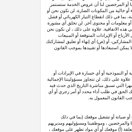
نا أو المرخصين لنا أن عروض الخدمة ستستمر
 أو خالية من المكونات الضارة. لن نكون نحن أو
ة، بما في ذلك انقطاع
التيار الكهربائي أو فشل
أو معلومات أو محتوى آخر. لن تخلق أي مشورة
هذه الاتفاقية. علاوة على
ذلك ،
لن نكون نحن
ي
الأرباح
أو الإيرادات المتوقعة أو المبيعات
المشاركين
، أو (ض) أي إنهاء أو تعليق لمشاركتك
لا يمكن استبعادها أو تقييدها بموجب القانون
ية أو النموذجية أو أي خسارة في
الإيرادات
أو
. علاوة على ذلك، لن تتجاوز مسؤوليتنا الإجمالية
هرا التي تسبق مباشرة التاريخ الذي حدث فيه
ك الحق في طلب أداء محدد أو أمر زجري أو أي
جب القانون المعمول به.
أو صيانة أو تشغيل موقعك (بما في ذلك
لنا والمرخصين ، وموظفينا ومسؤوليهم ومديريهم
علقة (أ) موقعك أو أي مواد تظهر على موقعك ،