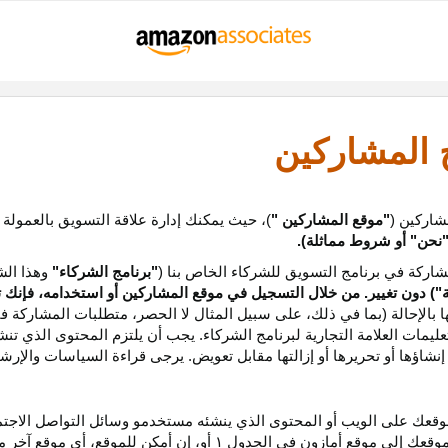
ج المشاركين
شاركين (
"موقع المشاركين "
)، حيث يمكنك إدارة علاقة التسويق بالعمولة
نحن
"
أو شروط مماثلة).
ركة في برنامج التسويق للشركاء الخاص بنا (
"برنامج الشركاء"
وهذا الش
ة
") دون تغيير. من خلال التسجيل في موقع المشاركين أو استخدامه، فإنك 
ا بالإحالة (بما في ذلك، على سبيل المثال لا الحصر، متطلبات المشاركة ف
عليمات
العلامة التجارية لبرنامج الشركاء
.
يجب أن يلتزم المحتوى الذي تن
شاؤها أو تحريرها أو إزالتها مقابل تعويض. يرجى قراءة السياسات والإرشا
عك على الويب أو المحتوى الذي ينشئه مستخدمو وسائل التواصل الاجتماعي
موقعك إلى موقع أمازون في الجدول
۱
أو، إن أمكن
للموقع،
أي موقع آخر م