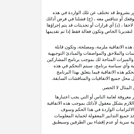
رور بشروط قد تختلف عن تلك الواردة في هذه
موقعك أو تتنافس معه ، (ج) فشلنا في فرض أدائك
حقا ، (د) أي قرارات أو تحديثات قد يتم إجراؤها
 لتقديرنا الخاص وتكون فعالة فقط إذا تم تقديمها
هذه الاتفاقية ملزمة، ومصلحة، وتكون قابلة
اسات والملاحق والمواصفات والمبادئ التوجيهية
 والميزات المتاحة لك بموجب برنامج المشاركين
ية وأي سياسة برنامج، سيتم التحكم في هذه
م هذه الاتفاقية فيما يتعلق بهذا البرنامج
تحل محل جميع الاتفاقيات والمناقشات السابقة.
لمثال لا الحصر.
ر معروفة لعامة الناس أو التي يجب اعتبارها
لازم بشكل معقول لأدائك بموجب هذه الاتفاقية
لالتزامات الواردة في هذا الحكم وسوف
 جميع التدابير المعقولة لحماية المعلومات
قية سرية أو عدم إفشاء بين الطرفين وسيطبق