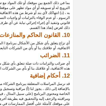
بما في ذلك الجمع بين موقعك أو تلك المواد مع تط
الترويج له أو تسويقه أو أي مواد تظهر على موقعك
به ، (د) انتهاكك لأي بند أو شرط من هذه الاتفاق
الرسوم ، أو عدم الوفاء بالتزامات أو واجبات الت
قانوني وتنفيذ أي إجراء إجرائي نيابة عن أي طر
ذلك لغرض إنفاذ هذا القسم.
10. القانون الحاكم والمنازعات
أي نزاع يتعلق بأي شكل من الأشكال ببرنامج ا ال
الاتفاقية، أو علاقتك بنا أو بأي من الشركات ال
11. الضرائب
أي ضرائب والتزامات ذات صلة تتعلق بأي شكل من 
هذه الاتفاقية، أو علاقتك بنا أو بأي من الشركات 
12. أحكام إضافية
قد نرسل المراسلات المتعلقة ببرنامج الشركاء من
بالإضافة إلى ذلك ، يجوز لنا (أ) مراقبة وتسج
الخاصة ومحتوى البرنامج (على سبيل المثال ، ق
ومراقبته والزحف إليه والتحقيق فيه بطريقة أخرى
على موقعك كأمثلة على أفضل الممارسات في موا