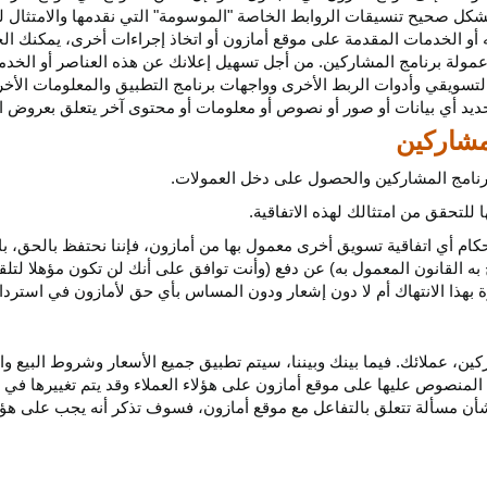
كل صحيح تنسيقات الروابط الخاصة "الموسومة" التي نقدمها والامتثال لهذ
 أو الخدمات المقدمة على موقع أمازون أو اتخاذ إجراءات
أخرى،
يمكنك ال
مولة برنامج المشاركين. من أجل تسهيل إعلانك عن هذه العناصر أو
الخدم
لتسويقي وأدوات الربط الأخرى وواجهات برنامج التطبيق والمعلومات الأخر
حديد أي
بيانات
أو صور أو نصوص أو معلومات أو محتوى آخر يتعلق بعروض ال
 برنامج المشاركين والحصول على دخل العمولات.
للتحقق من امتثالك لهذه الاتفاقية.
كام أي اتفاقية تسويق أخرى معمول بها من أمازون، فإننا نحتفظ بالحق، ب
به القانون المعمول به) عن دفع (وأنت توافق على أنك لن تكون مؤهلا لتل
هذا الانتهاك أم لا دون إشعار ودون المساس بأي حق لأمازون في استرداد ا
ن، عملائك. فيما بينك وبيننا، سيتم تطبيق جميع الأسعار وشروط البيع وا
 المنصوص عليها على موقع أمازون على هؤلاء العملاء وقد يتم تغييرها في
ا بشأن مسألة تتعلق بالتفاعل مع موقع أمازون، فسوف تذكر أنه يجب على هؤل