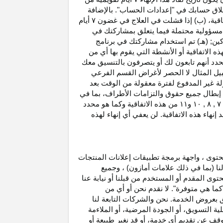
غلاق حسابك في "إعدادات الحساب". بالإضافة
اتفاقية، (ب) إذا فشلت في العلاج في غضون
۷
أيام
أو مسؤولية محتملة فيما يتعلق بمشاركتك في
كين; (هـ) تم استخدام مشاركتك في برنامج
ه الاتفاقية أو الأنشطة التي يقوم بها أي من
نحدد أنهم تابعون لك أو يتصرفون بالتنسيق معك
بيل المثال لا الحصر لأغراض القسم الفرعي
 بدخل العمولة غير المدفوع لفترة معقولة من الوقت بعد
بطال جميع حقوق والتزامات
الأطراف،
بما في
۷ ,
۸ ,
۱۰
و
۱۱
من هذه الاتفاقية وكما هو محدد
هاء هذه الاتفاقية. لن يعفي أي إنهاء لهذه
حتوى ، واجهة برمجة تطبيقات إعلانات المنتجات
لنا (بما في ذلك علامات أمازون) ، وجميع
وى المقدم أو المستخدم من قبلنا أو نيابة عنا
كما هي متوفرة". لا نقدم نحن أو أي من
لق بعروض الخدمة. نحن والشركات التابعة لنا
 التسويق، أو الجودة المرضية، أو الملاءمة
توقف عن تقديم أي خدمة، أو قد نغير
طبيعة
أو