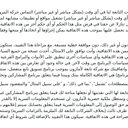
كات التابعة لنا في أي وقت (بشكل مباشر أو غير مباشر) التماس حركة الم
 في أي وقت (بشكل مباشر أو غير مباشر) تشغيل مواقع أو تطبيقات مشابهة ل
تنازلا عن حقنا في فرض مثل هذا الحكم أو أي حكم آخر من هذه الاتفاقية لا
 نحصل عليها بموجب هذه الاتفاقية يمكن إجراؤها أو اتخاذها أو منحها وفقا
انون أو غير ذلك، دون موافقة خطية مسبقة. مع مراعاة هذا التقييد، ستكون 
ضمن هذه الاتفاقية، وأنت توافق على الامتثال، أحدث نسخة من جميع السي
 في هذه الاتفاقية وأي سياسات أخرى تنطبق على الأدوات والبرامج الفرعية
لسياسات البرنامج من وقت لآخر. في حالة وجود أي تعارض بين هذه الاتفاق
ة واتفاقيتك مع شركة تابعة لأمازون بموجب برنامج تسويق تابع منفصل، ستتحك
نامج) هي الاتفاقية الكاملة بينك وبيننا فيما يتعلق ببرنامج المشاركين و
لمصطلحات "تشمل"، "بما في ذلك"، و "على سبيل المثال" والمقصود سبيل ا
بعة لها التي نقدمها أو نجعلها متاحة لك فيما يتعلق ببرنامج المشاركين غي
تظل ملكية حصرية لأمازون. لن تستخدم المعلومات السرية إلا بالقدر ال
م حق الوصول إلى المعلومات السرية فيما يتعلق بحسابك سيتم إعلامهم با
طرف ثالث (بخلاف الشركات التابعة لك الملزمة بالتزامات السرية) وستتخذ
راحة في هذه الاتفاقية. سيكون هذا التقييد بالإضافة إلى شروط أي اتفا