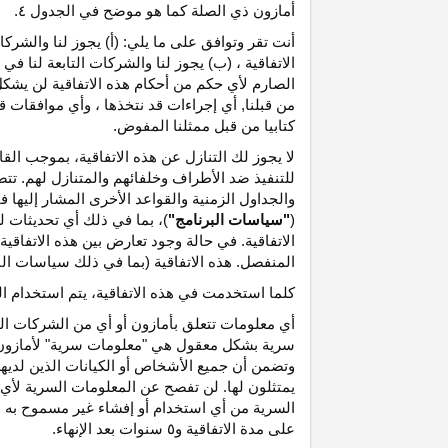
أمازون ذي الصلة كما هو موضح في الجدول ٤.
أنت تقر وتوافق على ما يلي: (أ) يجوز لنا والشر
الاتفاقية ، (ب) يجوز لنا والشركات التابعة لنا
الصارم لأي حكم من أحكام هذه الاتفاقية لن يشكل 
من قبلنا, أي إجراءات قد نتخذها ، وأي موافقات قد
كتابيا من قبل ممثلنا المفوض.
لا يجوز لك التنازل عن هذه الاتفاقية، بموجب الق
للتنفيذ ضد الأطراف وخلفائهم والمتنازل لهم. تت
والجداول الزمنية والقواعد الأخرى المشار إليها
(
"سياسات البرنامج"
)، بما في ذلك أي تحديثات 
الاتفاقية. في حالة وجود تعارض بين هذه الاتفاقي
المنفصل. هذه الاتفاقية (بما في ذلك سياسات البر
كلما استخدمت في هذه الاتفاقية، يتم استخدام ا
أي معلومات تتعلق بأمازون أو أي من الشركات التا
سرية بشكل معقول هي "معلومات سرية" لأمازون وس
وتضمن أن جميع الأشخاص أو الكيانات الذين لديه
يمتثلون لها. لن تفصح عن المعلومات السرية لأي 
السرية من أي استخدام أو إفشاء غير مسموح به ص
على مدة الاتفاقية و٥ سنوات بعد الإنهاء.