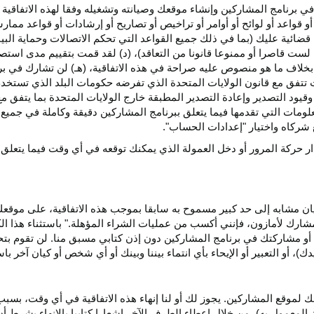
ي برنامج المشاركين وإنشاء موقعك وصيانته وتشغيله وفقا لهذه الاتفاقية 
و قواعد أو لوائح أو أوامر أو تراخيص أو تصاريح أو إرشادات أو قواعد ممارسة
ضائية عليك (بما في ذلك جميع القواعد التي تحكم الاتصالات وحماية البيا
 لست قاصرا أو ممنوعا قانونا من التعاقد)، (د) لقد قمت بتقييم مدى است
ن بخلاف ما هو منصوص عليه صراحة في هذه الاتفاقية، (هـ) لن تشارك في
 تتفق مع قانون الولايات المتحدة الذي تفرضه حكومات البلد الذي تستخ
 وقيود التصدير وإعادة التصدير المطبقة خارج الولايات المتحدة بما يتفق م
معلومات التي تقدمها فيما يتعلق ببرنامج المشاركين دقيقة وكاملة في جمي
ركاه واختيار "إعدادات الحساب".
ار حركة المرور أو دخل العمولة الذي يمكنك توقعه في أي وقت فيما يتعلق
يان مشابه إلى حد كبير مسموح به سابقا بموجب هذه الاتفاقية، على موقع
مشارك لأمازون، فإنني أكسب من عمليات الشراء المؤهلة." باستثناء هذا 
ية أو مشاركتك في برنامج المشاركين دون إذن كتابي مسبق منا. لن تقوم بت
ؤيدك)، أو التعبير أو الإيحاء بأي انتماء بيننا وبينك أو أي شخص أو كيان آخر 
 لموقع المشاركين. يجوز لك أو لنا إنهاء هذه الاتفاقية في أي وقت، بسبب
لمعمول به)، من خلال إعطاء الطرف الآخر إشعارا كتابيا بالإنهاء بشرط أن ي