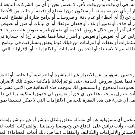
، في أي وقت ومن وقت لآخر. لا نضمن نحن أو أي من الشركات التابعة ل
أو بأي طريقة معينة، أو ستكون دون انقطاع أو دقيقة أو خالية من الأخطاء
ن عن (أ) أي أخطاء أو عدم
دقة
أو فيروسات أو برامج ضارة أو انقطاع الخدم
ر
أو حذف أو تدمير أو تلف أو فقدان
موقعك
أو أي بيانات أو صور أو نصوص 
كيان آخر أو من خلال عروض الخدمة أي ضمان غير منصوص عليه صراحة في 
لين عن أي تعويض أو تعويض أو أضرار تنشأ فيما يتعلق بـ (خ) أي خسارة ف
ثمارات أو نفقات أو التزامات من قبلك فيما يتعلق بمشاركتك في
برنامج 
ا القسم
۷
لاستبعاد أو الحد من الضمانات أو الالتزامات أو الإقرارات التي 
المرخصين مسؤولين عن الأضرار غير
المباشرة
أو العرضية أو الخاصة أو التبع
ئة فيما يتعلق بعروض الخدمة، حتى لو تم إبلاغنا بإمكانية حدوث تلك الأضرار
لعمولات المدفوع أو المستحق لك بموجب هذه الاتفاقية في الاثني عشر ش
أنت تتنازل بموجب هذا عن أي حق أو تعويض في حقوق الملكية، بما في ذل
عمل أي شيء في هذه الفقرة للحد من الالتزامات التي لا يمكن تقييدها بمو
نتحمل أي مسؤولية عن أي مسألة تتعلق بشكل مباشر أو غير مباشر بإنشاء 
قية ، وأنت توافق على الدفاع عن وتعويضنا وحمايتنا ، والشركات التابعة 
خسائر والالتزامات والتكاليف والنفقات (بما في ذلك أتعاب المحاماة) المت