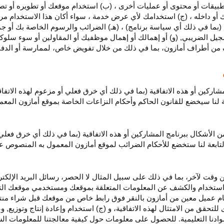
بيقات أو محتوى أو عمليات أخرى ، (ب) استخدام موقعك أو تطويره أو تصميمه
 أو داخله ، (ج) استخدامك لأي عرض خدمة ، سواء أكان هذا الاستخدام مرخص
ية (بما في ذلك أي سياسة برنامج) ، (هـ) الضرائب والرسوم الخاصة بك أو جم
سجيل الضريبي, (و) أو إهمالك أو إهمال موظفيك أو المقاولين أو سوء سلوكهم
ف من أطراف أمازون، بما في ذلك من خلال تفويض خاص، لممارسة أو الدفاع 
مشاركين أو هذه الاتفاقية (بما في ذلك أي خرق فعلي أو مزعوم لهذه الاتفا
تابعة لنا سيخضع للقانون الحاكم وأحكام النزاعات الخاصة بموقع أمازون ال
الأشكال ببرنامج المشاركين أو هذه الاتفاقية (بما في ذلك أي خرق فعلي
التابعة لنا ستخضع
للأحكام الضرائب
لموقع أمازون المعمول به المنصوص ع
 وقت لآخر، بما في ذلك على سبيل المثال لا الحصر، رسائل البريد الإلكتر
يل واستخدام والكشف عن المعلومات المتعلقة بموقعك ومستخدمي موقعك الت
يام عميل معين من أمازون بالنقر فوق رابط خاص من موقعك قبل شراء منت
 للتحقق من الامتثال لهذه الاتفاقية، و (ج) استخدام وإعادة إنتاج وتوزي
دنا التعليمية. للحصول على معلومات حول كيفية معالجتنا للمعلومات ا