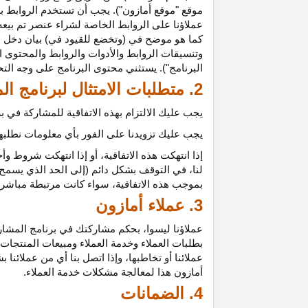
موقع "موقع أمازون"). يجب أن تستخدم الروابط بش
عملاؤنا على الروابط الخاصة لشراء عنصر تم بيعه
كما هو موضح في (وتخضع للقيود في) بيان دخل ع
وتنسيقات الروابط والأدوات والروابط والمحتوى ا
البرنامج"). يستثني محتوى البرنامج على وجه الت
2. متطلبات الامتثال لبرنامج المشاركين
يجب عليك الالتزام بهذه الاتفاقية للمشاركة في
يجب عليك تزويدنا على الفور بأي معلومات نطلبها 
إذا انتهكت هذه
الاتفاقية،
أو إذا انتهكت شروط وأح
لنا، في التوقف بشكل دائم (إلى الحد الذي يسمح 
بموجب هذه
الاتفاقية،
سواء كانت مرتبطة مباشرة ب
3. عملاء أمازون
عملاؤنا
ليسوا،
بحكم مشاركتك في برنامج المشاركي
بطلبات العملاء وخدمة العملاء ومبيعات المنتجات
عملائنا أو تخاطبها، وإذا اتصل بنا أي من عملائن
أمازون هذا لمعالجة مشكلات خدمة العملاء.
4. الضمانات