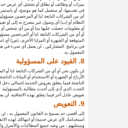
ميزات أو وظائف أو نطاق أو تشغيل أي عرض خدمة
في تقديمها، أو ستعمل كما هو موضح، أو باستمرار 
أي من الشركات التابعة لنا أو المرخصين مسؤولي
النظام أو (ب) أي وصول غير مصرح به إلى أو
تغيي
أو معلومات حصلت عليها منا أو من أي شخص أو 
أو أي من الشركات التابعة لنا أو المرخصين مسؤو
المتوقعة أو الشهرة أو المزايا
الأخرى،
(ص) أي است
في
برنامج المشاركين
. لن يعمل أي شيء في هذ
المعمول به.
8. القيود على المسؤولية
لن نكون نحن أو أي من الشركات التابعة لنا أو 
الأرباح أو الشهرة أو الاستخدام أو البيانات الناش
الناشئة فيما يتعلق بعروض الخدمة إجمالي دخل ا
الحدث الذي أدى إلى أحدث مطالبة بالمسؤولية. 
تعويض عادل آخر فيما يتعلق بهذه الاتفاقية. لن ي
9. التعويض
إلى أقصى حد يسمح به القانون المعمول به ، لن 
استخدامك لأي عرض خدمة) أو انتهاكك لهذه الاتفا
وممثليهم ، من وضد جميع المطالبات والأضرار وال