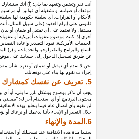
أنت تقر وتضمن وتتعهد بما يلي: (أ) أنك ستشارك ف
موقعك أو صيانته أو تشغيله أي قوانين أو مراسيم أ
الأحكام أو القرارات, أي سلطة حكومية لها سلطة ق
قانوني على إبرام العقود (على سبيل المثال. أنت
مستقل ولا تعتمد على أي تمثيل أو ضمان أو بيا
أخرى إذا كنت موضوع عقوبات أمريكية أو عقوبات
الخدمات الأمريكية. قيود التصدير وإعادة التصدير
السلع والبرامج والتكنولوجيا والخدمات، و (ز) ال
عن طريق تسجيل الدخول إلى حسابك على موقع ش
نحن لا نقدم أي تمثيل أو ضمان أو تعهد بشأن مقد
إجراءات تقوم بها بناء على توقعاتك.
5. تعريف عن نفسك كمشارك
يجب أن تذكر بوضوح وبشكل بارز ما يلي، أو أي ب
محتوى البرنامج أو أي استخدام آخر له: "بصفتي 
لن تقوم بأي اتصال عام فيما يتعلق بهذه الاتفاق
خلال التعبير أو الإيحاء بأننا ندعمك أو نرعاك أو ن
6.المدة والإنهاء
ستبدأ مدة هذه الاتفاقية عند تسجيلك أو استخدامك
المحاكم، إذا كان ذلك مسموحا به بموجب القانون ا