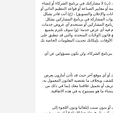
، (ب) لا مشاركتك في برنامج الشركاء أو إنشاء
 أو معايير الصناعة أو قواعد التنظيم الذاتي أو
نات والإعلان والتسويق) ، (ج) أنت قادر بشكل
صواب
المشاركة في برنامج المشاركين بشكل
 برنامج المشاركين أو تستخدم أي عروض خدمات
دم فيه أي عرض خدمة؛ (و) سوف تلتزم بجميع
ع قانون الولايات المتحدة، والتي قد تنطبق على
ع الأوقات. بإمكانك تحديث المعلومات الخاصة بك
 ببرنامج الشركاء، ولن نكون مسؤولين عن أي
ك أو أي موقع آخر حيث قد تأذن أمازون بعرض
الكشف، وبخلاف ما يقتضيه القانون المعمول
به،
حريف أو تجميل علاقتنا معك (بما في ذلك من
باستثناء ما هو مسموح به في هذه الاتفاقية.
 أو بدون سبب (تلقائيا ودون اللجوء إلى
كون تاريخ نفاذ هذا الإنهاء
۷
أيام تقويمية من