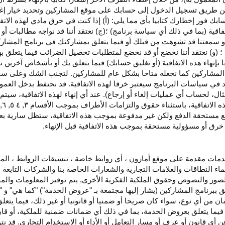
اء عن طريق تسجيل الدخول إلى حسابك على موقع المشاركين وتحديد خيار إ
ق حسابك فور إخطارك كتابيا بأي مما يلي: (أ) إذا كنت في خرق مادي لهذه ال
فاقية (بما في ذلك أي سياسة برنامج) ؛(ج) نعتقد أننا قد نواجه مطالبات 
ية أو سمعتنا قد تشوهت من قبلك أو فيما يتعلق بمشاركتك في برنامج المشار
 (و) نعتقد أننا نخضع أو قد نخضع لمتطلبات تحصيل الضرائب فيما يتعلق بهذ
ا بإنهاء هذه الاتفاقية (أو تغليق حسابك) فيما يتعلق بك أو بأشخاص آخرين 
مج المشاركين كما نجعله متاحا بشكل عام للمشاركين. لتجنب الشك وعلى س
أي انتهاك للقسم ٥ وكما هو محدد في سياسات البرنامج سيعتبر خرقا لهذه الاتفاقية. قد نحتفظ
ال، لحساب أي عمليات إلغاء أو إرجاع). عند أي إنهاء لهذه
الاتفاقية،
سيتم إ
ذه
الاتفاقية،
باستثناء حقوق والتزامات الأطراف بموجب الأقسام
۳
, ٤ ٥, ٦,
فع مستحقة
الدفع
ولكن غير مدفوعة بموجب هذه الاتفاقية، ستظل سارية بعد إن
خرق أو مسؤولية مستحقة بموجب هذه الاتفاقية قبل الإنهاء.
دمات مقدمة على موقع أمازون ، أي روابط خاصة ، تنسيقات الروابط ، الم
ماء النطاقات والعلامات التجارية والشعارات الخاصة بنا والشركات التابعة 
الصور والنصوص وحقوق الملكية الفكرية الأخرى, يتم توفير المعلومات والمحت
لق ببرنامج المشاركين (يشار إليها مجتمعة بـ "عروض الخدمة") "كما هي" و "
مان من أي نوع، سواء كان
صريحا
أو ضمنيا أو قانونيا أو غير ذلك، فيما يتع
ا يتعلق بعروض الخدمة، بما في ذلك أي ضمانات ضمنية للملكية، أو قابلية
أي قانون أو عرف أو مسار التعامل أو الأداء أو الاستخدام التجاري. قد ن