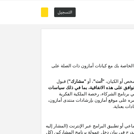
التسجيل
 الخاصة بك مع كيانات أمازون ذات الصلة على
خص أو الكيان،
"أنت"
، أو
"مشارك"
) قبول
توافق على هذه الاتفاقية، بما في ذلك سياسات
ي برنامج الشركاء،
رخصة
الملكية الفكرية
شره على موقع
أمازون
بإرشادات منتدى أمازون،
دات بعناية
.
 أو تطبيق البرامج عبر الإنترنت (المشار إليه
درج في بيان دخل عمولة برنامج المشاركين (كل