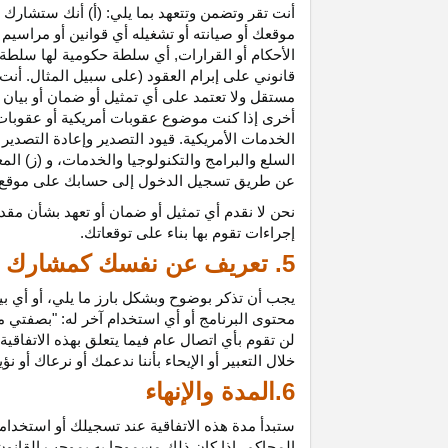
أنت تقر وتضمن وتتعهد بما يلي: (أ) أنك ستشارك ف
موقعك أو صيانته أو تشغيله أي قوانين أو مراسيم أ
الأحكام أو القرارات, أي سلطة حكومية لها سلطة ق
قانوني على إبرام العقود (على سبيل المثال. أنت
مستقل ولا تعتمد على أي تمثيل أو ضمان أو بيا
أخرى إذا كنت موضوع عقوبات أمريكية أو عقوبات
الخدمات الأمريكية. قيود التصدير وإعادة التصدير
السلع والبرامج والتكنولوجيا والخدمات، و (ز) ال
عن طريق تسجيل الدخول إلى حسابك على موقع ش
نحن لا نقدم أي تمثيل أو ضمان أو تعهد بشأن مقد
إجراءات تقوم بها بناء على توقعاتك.
5. تعريف عن نفسك كمشارك
يجب أن تذكر بوضوح وبشكل بارز ما يلي، أو أي ب
محتوى البرنامج أو أي استخدام آخر له: "بصفتي 
لن تقوم بأي اتصال عام فيما يتعلق بهذه الاتفاق
خلال التعبير أو الإيحاء بأننا ندعمك أو نرعاك أو ن
6.المدة والإنهاء
ستبدأ مدة هذه الاتفاقية عند تسجيلك أو استخدامك
المحاكم، إذا كان ذلك مسموحا به بموجب القانون ا