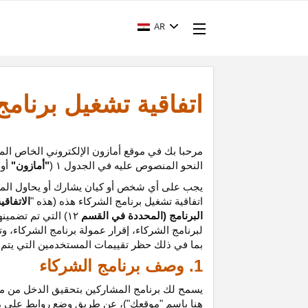
AR
اتفاقية تشغيل برنام
مرحبا بك في موقع أمازون الإلكتروني الخاص الم
النحو المنصوص عليه في الجدول
۱ (
"أمازون"
أو
"
يجب على أي شخص أو كيان يشارك أو يحاول المشا
اتفاقية تشغيل برنامج الشركاء هذه (هذه "
الاتفاقي
البرنامج (المحددة في القسم
۱۲
)
التي تم تضمينه
لبرنامج الشركاء،
إقرار
عمولة برنامج الشركاء، و
ت
بما في ذلك حظر تقييمات المستخدمين التي يتم إن
1. وصف برنامج الشركاء
يسمح لك برنامج المشاركين بتحقيق الدخل من موق
هنا باسم "موقعك")، عن طريق وضع روابط على 