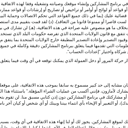
ي برنامج المشاركين وإنشاء موقعك وصيانته وتشغيله وفقا لهذه الاتفاقية 
و قواعد أو لوائح أو أوامر أو تراخيص أو تصاريح أو إرشادات أو قواعد ممارسة
ضائية عليك (بما في ذلك جميع القواعد التي تحكم الاتصالات وحماية البيا
 لست قاصرا أو ممنوعا قانونا من التعاقد)، (د) لقد قمت بتقييم مدى است
ن بخلاف ما هو منصوص عليه صراحة في هذه الاتفاقية، (هـ) لن تشارك في
 تتفق مع قانون الولايات المتحدة الذي تفرضه حكومات البلد الذي تستخ
 وقيود التصدير وإعادة التصدير المطبقة خارج الولايات المتحدة بما يتفق م
معلومات التي تقدمها فيما يتعلق ببرنامج المشاركين دقيقة وكاملة في جمي
ركاه واختيار "إعدادات الحساب".
ار حركة المرور أو دخل العمولة الذي يمكنك توقعه في أي وقت فيما يتعلق
يان مشابه إلى حد كبير مسموح به سابقا بموجب هذه الاتفاقية، على موقع
مشارك لأمازون، فإنني أكسب من عمليات الشراء المؤهلة." باستثناء هذا 
ية أو مشاركتك في برنامج المشاركين دون إذن كتابي مسبق منا. لن تقوم بت
ؤيدك)، أو التعبير أو الإيحاء بأي انتماء بيننا وبينك أو أي شخص أو كيان آخر 
 لموقع المشاركين. يجوز لك أو لنا إنهاء هذه الاتفاقية في أي وقت، بسبب
لمعمول به)، من خلال إعطاء الطرف الآخر إشعارا كتابيا بالإنهاء بشرط أن ي