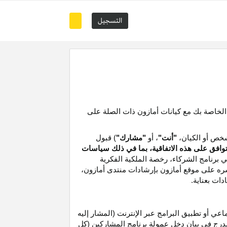
التسجيل
 الخاصة بك مع كيانات أمازون ذات الصلة على
خص أو الكيان،
"أنت"
، أو
"مشارك"
) قبول
توافق على هذه الاتفاقية، بما في ذلك سياسات
ي برنامج الشركاء،
رخصة
الملكية الفكرية
شره على موقع
أمازون
بإرشادات منتدى أمازون،
دات بعناية
.
 أو تطبيق البرامج عبر الإنترنت (المشار إليه
درج في بيان دخل عمولة برنامج المشاركين (كل