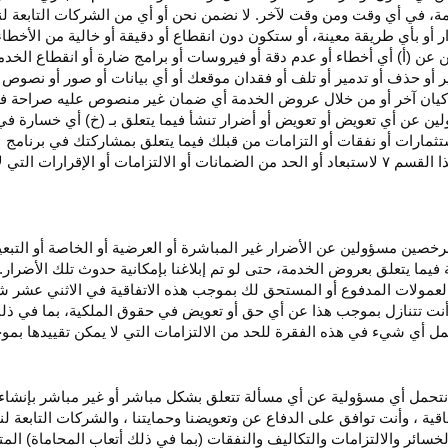
، في أي وقت ومن وقت لآخر. لا نضمن نحن أو أي من الشركات التابعة ل
أو بأي طريقة معينة، أو ستكون دون انقطاع أو دقيقة أو خالية من الأخطاء
ن عن (أ) أي أخطاء أو عدم
دقة
أو فيروسات أو برامج ضارة أو انقطاع الخدم
ر
أو حذف أو تدمير أو تلف أو فقدان
موقعك
أو أي بيانات أو صور أو نصوص 
كيان آخر أو من خلال عروض الخدمة أي ضمان غير منصوص عليه صراحة في 
لين عن أي تعويض أو تعويض أو أضرار تنشأ فيما يتعلق بـ (خ) أي خسارة ف
ثمارات أو نفقات أو التزامات من قبلك فيما يتعلق بمشاركتك في
برنامج 
ا القسم
۷
لاستبعاد أو الحد من الضمانات أو الالتزامات أو الإقرارات التي 
المرخصين مسؤولين عن الأضرار غير
المباشرة
أو العرضية أو الخاصة أو التبع
ئة فيما يتعلق بعروض الخدمة، حتى لو تم إبلاغنا بإمكانية حدوث تلك الأضرار
لعمولات المدفوع أو المستحق لك بموجب هذه الاتفاقية في الاثني عشر ش
أنت تتنازل بموجب هذا عن أي حق أو تعويض في حقوق الملكية، بما في ذل
عمل أي شيء في هذه الفقرة للحد من الالتزامات التي لا يمكن تقييدها بمو
نتحمل أي مسؤولية عن أي مسألة تتعلق بشكل مباشر أو غير مباشر بإنشاء 
قية ، وأنت توافق على الدفاع عن وتعويضنا وحمايتنا ، والشركات التابعة 
خسائر والالتزامات والتكاليف والنفقات (بما في ذلك أتعاب المحاماة) المت