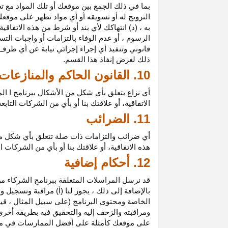
بما في ذلك الجمع بين موقعك أو تلك المواد مع تط
الترويج له أو تسويقه أو أي مواد تظهر على موقعك
به ، (د) انتهاكك لأي بند أو شرط من هذه الاتفاق
الرسوم ، أو عدم الوفاء بالتزامات أو واجبات الت
قانوني وتنفيذ أي إجراء إجرائي نيابة عن أي طر
ذلك لغرض إنفاذ هذا القسم.
10. القانون الحاكم والمنازعات
أي نزاع يتعلق بأي شكل من الأشكال ببرنامج ا ال
الاتفاقية، أو علاقتك بنا أو بأي من الشركات ال
11. الضرائب
أي ضرائب والتزامات ذات صلة تتعلق بأي شكل من 
هذه الاتفاقية، أو علاقتك بنا أو بأي من الشركات 
12. أحكام إضافية
قد نرسل المراسلات المتعلقة ببرنامج الشركاء من
بالإضافة إلى ذلك ، يجوز لنا (أ) مراقبة وتسج
الخاصة ومحتوى البرنامج (على سبيل المثال ، ق
ومراقبته والزحف إليه والتحقيق فيه بطريقة أخرى
على موقعك كأمثلة على أفضل الممارسات في موا