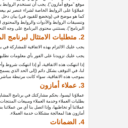
موقع "موقع أمازون"). يجب أن تستخدم الروابط بش
عملاؤنا على الروابط الخاصة لشراء عنصر تم بيعه
كما هو موضح في (وتخضع للقيود في) بيان دخل ع
وتنسيقات الروابط والأدوات والروابط والمحتوى ا
البرنامج"). يستثني محتوى البرنامج على وجه الت
2. متطلبات الامتثال لبرنامج المشاركين
يجب عليك الالتزام بهذه الاتفاقية للمشاركة في
يجب عليك تزويدنا على الفور بأي معلومات نطلبها 
إذا انتهكت هذه
الاتفاقية،
أو إذا انتهكت شروط وأح
لنا، في التوقف بشكل دائم (إلى الحد الذي يسمح 
بموجب هذه
الاتفاقية،
سواء كانت مرتبطة مباشرة ب
3. عملاء أمازون
عملاؤنا
ليسوا،
بحكم مشاركتك في برنامج المشاركي
بطلبات العملاء وخدمة العملاء ومبيعات المنتجات
عملائنا أو تخاطبها، وإذا اتصل بنا أي من عملائن
أمازون هذا لمعالجة مشكلات خدمة العملاء.
4. الضمانات