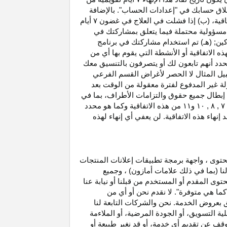
غلاق حسابك في "إعدادات الحساب". بالإضافة
اتفاقية، (ب) إذا فشلت في العلاج في غضون
۷
أيام
أو مسؤولية محتملة فيما يتعلق بمشاركتك في
كين; (هـ) تم استخدام مشاركتك في برنامج
ه الاتفاقية أو الأنشطة التي يقوم بها أي من
نحدد أنهم تابعون لك أو يتصرفون بالتنسيق معك
بيل المثال لا الحصر لأغراض القسم الفرعي
 بدخل العمولة غير المدفوع لفترة معقولة من الوقت بعد
بطال جميع حقوق والتزامات
الأطراف،
بما في
۷ ,
۸ ,
۱۰
و
۱۱
من هذه الاتفاقية وكما هو محدد
هاء هذه الاتفاقية. لن يعفي أي إنهاء لهذه
حتوى ، واجهة برمجة تطبيقات إعلانات المنتجات
لنا (بما في ذلك علامات أمازون) ، وجميع
وى المقدم أو المستخدم من قبلنا أو نيابة عنا
كما هي متوفرة". لا نقدم نحن أو أي من
لق بعروض الخدمة. نحن والشركات التابعة لنا
 التسويق، أو الجودة المرضية، أو الملاءمة
توقف عن تقديم أي خدمة، أو قد نغير
طبيعة
أو