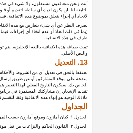
أنت ونحن متعاقدون
مستقلون،
ولا شيء في هذه 
التابعة لنا. لن يكون لديك أي سلطة لتقديم أو قب
لاتخاذ أي إجراء يتعلق بموضوع هذه
الاتفاقية،
فسيت
بصرف النظر عن أي شيء يتعارض مع هذه
الاتفا
(بما في ذلك اتخاذ أو عدم اتخاذ أي إجراءات فيما
طرف في هذه الاتفاقية.
تمت
صياغة
هذه
الاتفاقية
باللغة
الإنجليزية
.
يتم
تو
والنص
الأصلي
.
13. التعديل
نحتفظ بالحق في تعديل أي من الشروط والأحكام ال
منقحة على موقع المشاركين أو عن طريق إرسال إشع
الخاص بك. سيكون التاريخ الفعلي لهذا التغيير هو 
تقديم الإشعار. إن مشاركتك المستمرة في برنامج 
ملاذك الوحيد هو إنهاء هذه الاتفاقية وفقا للقسم ٦.
الجداول
الجدول
۱:
كيان أمازون وموقع أمازون حسب المو
الجدول
۲:
القانون الحاكم والنزاعات من قبل موق