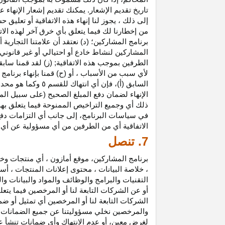
تاريخ تقديم الإشعار. يمكنك تقديم إشعار الإنه
إلى ذلك ، يجوز لنا إنهاء هذه الاتفاقية أو تعلي
من إخطارنا لك فيما يتعلق بأي خرق آخر لهذه الات
برنامج المشاركين؛ (د) نعتقد أن علامتنا التجار
المشاركين لنشاط خادع أو احتيالي أو غير قانوني ؛
الطرفين بموجب هذه الاتفاقية; (ز) لقد قمنا سابق
لأي سبب من الأسباب ، أو (ح) قمنا بإنهاء برنا
السابق (أ)، فإن 
الإنهاء لضمان دفع المبلغ الصحيح (على سبيل المث
ذلك أي وجميع التراخيص الممنوحة فيما يتعلق به
في سياسات البرنامج، إلى جانب أي التزامات د
الاتفاقية أي من الطرفين من أي مسؤولية عن أي 
7. تنصل
برنامج المشاركين، موقع أمازون ، أي منتجات وخ
، خلاصة البيانات ، محتوى إعلانات المنتجات ، أس
التقنيات والبرامج والوظائف والمواد والبيانات و
أو عن الشركات التابعة لنا أو المرخصين فيما يتع
الشركات التابعة لنا أو المرخصين أي تمثيل أو ض
والمرخصين نخلي مسؤوليتنا عن جميع الضمانات فيم
لغرض معين، أو عدم الانتهاك وأي ضمانات تنشأ عن 