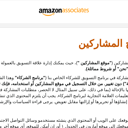
ج المشاركين
شاركين (
"موقع المشاركين "
)، حيث يمكنك إدارة علاقة التسويق بالعمولة
نحن
"
أو شروط مماثلة).
ركة في برنامج التسويق للشركاء الخاص بنا (
"برنامج الشركاء"
وهذا الش
ة
") دون تغيير. من خلال التسجيل في موقع المشاركين أو استخدامه، فإنك 
ا بالإحالة (بما في ذلك، على سبيل المثال لا الحصر، متطلبات المشاركة ف
عليمات
العلامة التجارية لبرنامج الشركاء
.
يجب أن يلتزم المحتوى الذي تن
شاؤها أو تحريرها أو إزالتها مقابل تعويض. يرجى قراءة السياسات والإرشا
عك على الويب أو المحتوى الذي ينشئه مستخدمو وسائل التواصل الاجتماعي
موقعك إلى موقع أمازون في الجدول
۱
أو، إن أمكن
للموقع،
أي موقع آخر م