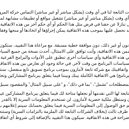
كات التابعة لنا في أي وقت (بشكل مباشر أو غير مباشر) التماس حركة الم
 في أي وقت (بشكل مباشر أو غير مباشر) تشغيل مواقع أو تطبيقات مشابهة ل
تنازلا عن حقنا في فرض مثل هذا الحكم أو أي حكم آخر من هذه الاتفاقية لا
 نحصل عليها بموجب هذه الاتفاقية يمكن إجراؤها أو اتخاذها أو منحها وفقا
انون أو غير ذلك، دون موافقة خطية مسبقة. مع مراعاة هذا التقييد، ستكون 
ضمن هذه الاتفاقية، وأنت توافق على الامتثال، أحدث نسخة من جميع السي
 في هذه الاتفاقية وأي سياسات أخرى تنطبق على الأدوات والبرامج الفرعية
لسياسات البرنامج من وقت لآخر. في حالة وجود أي تعارض بين هذه الاتفاق
ة واتفاقيتك مع شركة تابعة لأمازون بموجب برنامج تسويق تابع منفصل، ستتحك
نامج) هي الاتفاقية الكاملة بينك وبيننا فيما يتعلق ببرنامج المشاركين و
لمصطلحات "تشمل"، "بما في ذلك"، و "على سبيل المثال" والمقصود سبيل ا
بعة لها التي نقدمها أو نجعلها متاحة لك فيما يتعلق ببرنامج المشاركين غي
تظل ملكية حصرية لأمازون. لن تستخدم المعلومات السرية إلا بالقدر ال
م حق الوصول إلى المعلومات السرية فيما يتعلق بحسابك سيتم إعلامهم با
طرف ثالث (بخلاف الشركات التابعة لك الملزمة بالتزامات السرية) وستتخذ
راحة في هذه الاتفاقية. سيكون هذا التقييد بالإضافة إلى شروط أي اتفا