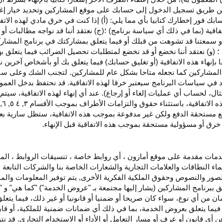
اء عن طريق تسجيل الدخول إلى حسابك على موقع المشاركين وتحديد خيار إ
ق حسابك فور إخطارك كتابيا بأي مما يلي: (أ) إذا كنت في خرق مادي لهذه ال
فاقية (بما في ذلك أي سياسة برنامج) ؛(ج) نعتقد أننا قد نواجه مطالبات 
ية أو سمعتنا قد تشوهت من قبلك أو فيما يتعلق بمشاركتك في برنامج المشار
 (و) نعتقد أننا نخضع أو قد نخضع لمتطلبات تحصيل الضرائب فيما يتعلق بهذ
ا بإنهاء هذه الاتفاقية (أو تغليق حسابك) فيما يتعلق بك أو بأشخاص آخرين 
مج المشاركين كما نجعله متاحا بشكل عام للمشاركين. لتجنب الشك وعلى س
أي انتهاك للقسم ٥ وكما هو محدد في سياسات البرنامج سيعتبر خرقا لهذه الاتفاقية. قد نحتفظ
ال، لحساب أي عمليات إلغاء أو إرجاع). عند أي إنهاء لهذه
الاتفاقية،
سيتم إ
ذه
الاتفاقية،
باستثناء حقوق والتزامات الأطراف بموجب الأقسام
۳
, ٤ ٥, ٦,
فع مستحقة
الدفع
ولكن غير مدفوعة بموجب هذه الاتفاقية، ستظل سارية بعد إن
خرق أو مسؤولية مستحقة بموجب هذه الاتفاقية قبل الإنهاء.
دمات مقدمة على موقع أمازون ، أي روابط خاصة ، تنسيقات الروابط ، الم
ماء النطاقات والعلامات التجارية والشعارات الخاصة بنا والشركات التابعة 
الصور والنصوص وحقوق الملكية الفكرية الأخرى, يتم توفير المعلومات والمحت
لق ببرنامج المشاركين (يشار إليها مجتمعة بـ "عروض الخدمة") "كما هي" و "
مان من أي نوع، سواء كان
صريحا
أو ضمنيا أو قانونيا أو غير ذلك، فيما يتع
ا يتعلق بعروض الخدمة، بما في ذلك أي ضمانات ضمنية للملكية، أو قابلية
أي قانون أو عرف أو مسار التعامل أو الأداء أو الاستخدام التجاري. قد ن