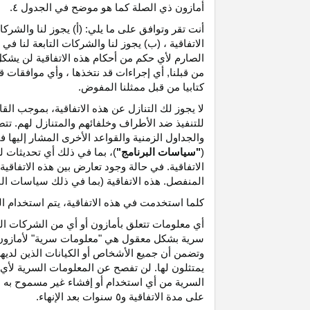
أمازون ذي الصلة كما هو موضح في الجدول ٤.
أنت تقر وتوافق على ما يلي: (أ) يجوز لنا والشر
الاتفاقية ، (ب) يجوز لنا والشركات التابعة لنا
الصارم لأي حكم من أحكام هذه الاتفاقية لن يشكل 
من قبلنا, أي إجراءات قد نتخذها ، وأي موافقات قد
كتابيا من قبل ممثلنا المفوض.
لا يجوز لك التنازل عن هذه الاتفاقية، بموجب الق
للتنفيذ ضد الأطراف وخلفائهم والمتنازل لهم. تت
والجداول الزمنية والقواعد الأخرى المشار إليها
(
"سياسات البرنامج"
)، بما في ذلك أي تحديثات 
الاتفاقية. في حالة وجود تعارض بين هذه الاتفاقي
المنفصل. هذه الاتفاقية (بما في ذلك سياسات البر
كلما استخدمت في هذه الاتفاقية، يتم استخدام ا
أي معلومات تتعلق بأمازون أو أي من الشركات التا
سرية بشكل معقول هي "معلومات سرية" لأمازون وس
وتضمن أن جميع الأشخاص أو الكيانات الذين لديه
يمتثلون لها. لن تفصح عن المعلومات السرية لأي 
السرية من أي استخدام أو إفشاء غير مسموح به ص
على مدة الاتفاقية و٥ سنوات بعد الإنهاء.