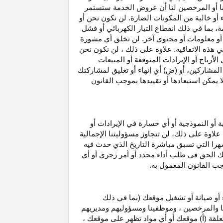
نا أو المرخصين لنا أن عروض الخدمة ستستمر
 أو خالية من المكونات الضارة. لن نكون نحن أو
ة، بما في ذلك انقطاع
التيار الكهربائي أو فشل
أو معلومات أو محتوى آخر. لن تخلق أي مشورة
هذه الاتفاقية. علاوة على
ذلك ،
لن نكون نحن
ي
الأرباح
أو الإيرادات المتوقعة أو المبيعات
المشاركين
، أو (ض) أي إنهاء أو تعليق لمشاركتك
لا يمكن استبعادها أو تقييدها بموجب القانون
ية أو النموذجية أو أي خسارة في
الإيرادات
أو
. علاوة على ذلك، لن تتجاوز مسؤوليتنا الإجمالية
هرا التي تسبق مباشرة التاريخ الذي حدث فيه
ك الحق في طلب أداء محدد أو أمر زجري أو أي
جب القانون المعمول به.
أو صيانة أو تشغيل موقعك (بما في ذلك
لنا والمرخصين ، وموظفينا ومسؤوليهم ومديريهم
علقة (أ) موقعك أو أي مواد تظهر على موقعك ،