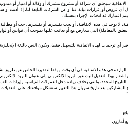
الاتفاقية سيخلق أي
شراكة
أو مشروع مشترك أو وكالة أو امتياز أو مندوب 
ول أي عروض أو إقرارات نيابة عنا أو عن الشركات التابعة لنا. إذا أذنت أ
م اعتبارك قد اتخذت الإجراء بنفسك.
قية،
لا يوجد في هذه
الاتفاقية،
أو يجب تفسيرها أو
تفسيرها،
حث أو مطالبة 
 يتعلق بالمعاملة) التي تتعارض مع أو يعاقب عليها بموجب أي
قوانين
أو لوائ
فير
أي
ترجمات
لهذه
الاتفاقية
للتسهيل
فقط،
ويكون
النص
باللغة
الإنجليزية
واردة في هذه الاتفاقية في أي وقت ووفقا لتقديرنا الخاص عن طريق نشر 
ار بهذا التعديل إليك عبر البريد الإلكتروني إلى عنوان البريد الإلكتر
التاريخ
المحدد،
والتي بخلاف زيادة دخل العمولات القياسية وإيرادات الع
المشاركين بعد تاريخ سريان هذا التغيير ستشكل موافقتك على التعديلات. 
قع
ع أمازون