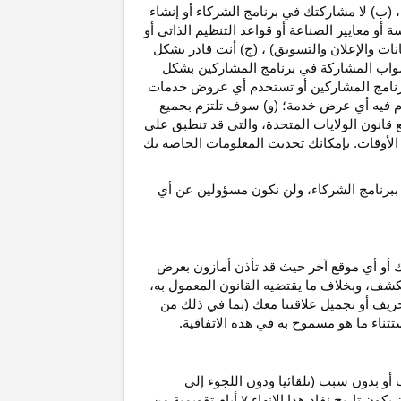
، (ب) لا مشاركتك في برنامج الشركاء أو إنشاء
 أو معايير الصناعة أو قواعد التنظيم الذاتي أو
نات والإعلان والتسويق) ، (ج) أنت قادر بشكل
صواب
المشاركة في برنامج المشاركين بشكل
 برنامج المشاركين أو تستخدم أي عروض خدمات
دم فيه أي عرض خدمة؛ (و) سوف تلتزم بجميع
ع قانون الولايات المتحدة، والتي قد تنطبق على
ع الأوقات. بإمكانك تحديث المعلومات الخاصة بك
 ببرنامج الشركاء، ولن نكون مسؤولين عن أي
ك أو أي موقع آخر حيث قد تأذن أمازون بعرض
الكشف، وبخلاف ما يقتضيه القانون المعمول
به،
حريف أو تجميل علاقتنا معك (بما في ذلك من
باستثناء ما هو مسموح به في هذه الاتفاقية.
 أو بدون سبب (تلقائيا ودون اللجوء إلى
كون تاريخ نفاذ هذا الإنهاء
۷
أيام تقويمية من