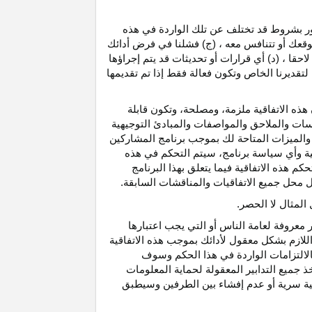
رور بشروط قد تختلف عن تلك الواردة في هذه
موقعك أو تتنافس معه ، (ج) فشلنا في فرض أدائك
حقا ، (د) أي قرارات أو تحديثات قد يتم إجراؤها
 لتقديرنا الخاص وتكون فعالة فقط إذا تم تقديمها
هذه الاتفاقية ملزمة، ومصلحة، وتكون قابلة
اسات والملاحق والمواصفات والمبادئ التوجيهية
 والميزات المتاحة لك بموجب برنامج المشاركين
ية وأي سياسة برنامج، سيتم التحكم في هذه
م هذه الاتفاقية فيما يتعلق بهذا البرنامج
تحل محل جميع الاتفاقيات والمناقشات السابقة.
لمثال لا الحصر.
ر معروفة لعامة الناس أو التي يجب اعتبارها
لازم بشكل معقول لأدائك بموجب هذه الاتفاقية
لالتزامات الواردة في هذا الحكم وسوف
 جميع التدابير المعقولة لحماية المعلومات
قية سرية أو عدم إفشاء بين الطرفين وسيطبق