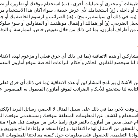
بيقات أو محتوى أو عمليات أخرى ، (ب) استخدام موقعك أو تطويره أو تصميمه
 أو داخله ، (ج) استخدامك لأي عرض خدمة ، سواء أكان هذا الاستخدام مرخص
ية (بما في ذلك أي سياسة برنامج) ، (هـ) الضرائب والرسوم الخاصة بك أو جم
سجيل الضريبي, (و) أو إهمالك أو إهمال موظفيك أو المقاولين أو سوء سلوكهم
ف من أطراف أمازون، بما في ذلك من خلال تفويض خاص، لممارسة أو الدفاع 
مشاركين أو هذه الاتفاقية (بما في ذلك أي خرق فعلي أو مزعوم لهذه الاتفا
تابعة لنا سيخضع للقانون الحاكم وأحكام النزاعات الخاصة بموقع أمازون ال
الأشكال ببرنامج المشاركين أو هذه الاتفاقية (بما في ذلك أي خرق فعلي
التابعة لنا ستخضع
للأحكام الضرائب
لموقع أمازون المعمول به المنصوص ع
 وقت لآخر، بما في ذلك على سبيل المثال لا الحصر، رسائل البريد الإلكتر
يل واستخدام والكشف عن المعلومات المتعلقة بموقعك ومستخدمي موقعك الت
يام عميل معين من أمازون بالنقر فوق رابط خاص من موقعك قبل شراء منت
 للتحقق من الامتثال لهذه الاتفاقية، و (ج) استخدام وإعادة إنتاج وتوزي
دنا التعليمية. للحصول على معلومات حول كيفية معالجتنا للمعلومات ا