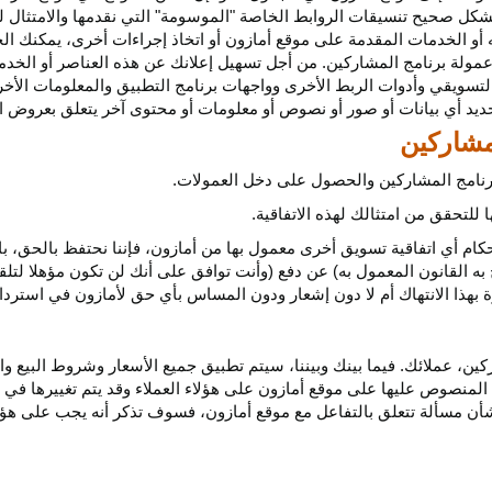
كل صحيح تنسيقات الروابط الخاصة "الموسومة" التي نقدمها والامتثال لهذ
 أو الخدمات المقدمة على موقع أمازون أو اتخاذ إجراءات
أخرى،
يمكنك ال
مولة برنامج المشاركين. من أجل تسهيل إعلانك عن هذه العناصر أو
الخدم
لتسويقي وأدوات الربط الأخرى وواجهات برنامج التطبيق والمعلومات الأخر
حديد أي
بيانات
أو صور أو نصوص أو معلومات أو محتوى آخر يتعلق بعروض ال
 برنامج المشاركين والحصول على دخل العمولات.
للتحقق من امتثالك لهذه الاتفاقية.
كام أي اتفاقية تسويق أخرى معمول بها من أمازون، فإننا نحتفظ بالحق، ب
به القانون المعمول به) عن دفع (وأنت توافق على أنك لن تكون مؤهلا لتل
هذا الانتهاك أم لا دون إشعار ودون المساس بأي حق لأمازون في استرداد ا
ن، عملائك. فيما بينك وبيننا، سيتم تطبيق جميع الأسعار وشروط البيع وا
 المنصوص عليها على موقع أمازون على هؤلاء العملاء وقد يتم تغييرها في
ا بشأن مسألة تتعلق بالتفاعل مع موقع أمازون، فسوف تذكر أنه يجب على هؤل