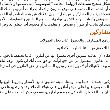
كل صحيح تنسيقات الروابط الخاصة "الموسومة" التي نقدمها والامتثال لهذ
 أو الخدمات المقدمة على موقع أمازون أو اتخاذ إجراءات
أخرى،
يمكنك ال
مولة برنامج المشاركين. من أجل تسهيل إعلانك عن هذه العناصر أو
الخدم
لتسويقي وأدوات الربط الأخرى وواجهات برنامج التطبيق والمعلومات الأخر
حديد أي
بيانات
أو صور أو نصوص أو معلومات أو محتوى آخر يتعلق بعروض ال
 برنامج المشاركين والحصول على دخل العمولات.
للتحقق من امتثالك لهذه الاتفاقية.
كام أي اتفاقية تسويق أخرى معمول بها من أمازون، فإننا نحتفظ بالحق، ب
به القانون المعمول به) عن دفع (وأنت توافق على أنك لن تكون مؤهلا لتل
هذا الانتهاك أم لا دون إشعار ودون المساس بأي حق لأمازون في استرداد ا
ن، عملائك. فيما بينك وبيننا، سيتم تطبيق جميع الأسعار وشروط البيع وا
 المنصوص عليها على موقع أمازون على هؤلاء العملاء وقد يتم تغييرها في
ا بشأن مسألة تتعلق بالتفاعل مع موقع أمازون، فسوف تذكر أنه يجب على هؤل