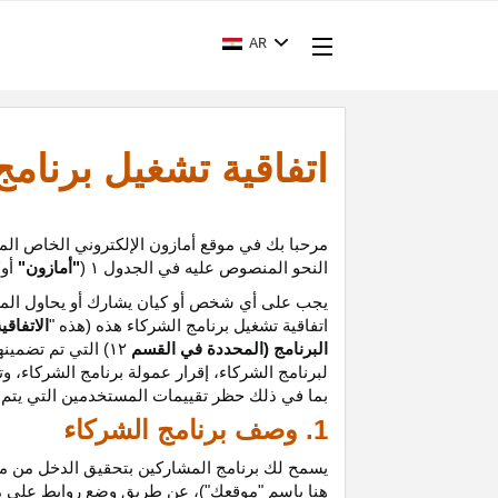
AR
اتفاقية تشغيل برنام
مرحبا بك في موقع أمازون الإلكتروني الخاص الم
النحو المنصوص عليه في الجدول
۱ (
"أمازون"
أو
"
يجب على أي شخص أو كيان يشارك أو يحاول المشا
اتفاقية تشغيل برنامج الشركاء هذه (هذه "
الاتفاقي
البرنامج (المحددة في القسم
۱۲
)
التي تم تضمينه
لبرنامج الشركاء،
إقرار
عمولة برنامج الشركاء، و
ت
بما في ذلك حظر تقييمات المستخدمين التي يتم إن
1. وصف برنامج الشركاء
يسمح لك برنامج المشاركين بتحقيق الدخل من موق
هنا باسم "موقعك")، عن طريق وضع روابط على 