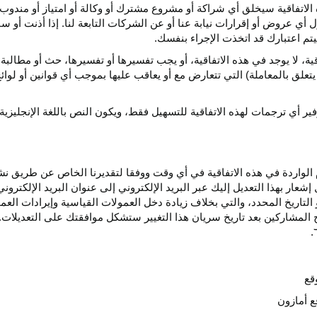
الاتفاقية سيخلق أي
شراكة
أو مشروع مشترك أو وكالة أو امتياز أو مندوب 
ول أي عروض أو إقرارات نيابة عنا أو عن الشركات التابعة لنا. إذا أذنت أ
م اعتبارك قد اتخذت الإجراء بنفسك.
قية،
لا يوجد في هذه
الاتفاقية،
أو يجب تفسيرها أو
تفسيرها،
حث أو مطالبة 
 يتعلق بالمعاملة) التي تتعارض مع أو يعاقب عليها بموجب أي
قوانين
أو لوائ
فير
أي
ترجمات
لهذه
الاتفاقية
للتسهيل
فقط،
ويكون
النص
باللغة
الإنجليزية
واردة في هذه الاتفاقية في أي وقت ووفقا لتقديرنا الخاص عن طريق نشر 
ار بهذا التعديل إليك عبر البريد الإلكتروني إلى عنوان البريد الإلكتر
التاريخ
المحدد،
والتي بخلاف زيادة دخل العمولات القياسية وإيرادات الع
المشاركين بعد تاريخ سريان هذا التغيير ستشكل موافقتك على التعديلات. 
قع
ع أمازون