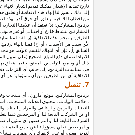
تاريخ تقديم الإشعار. يمكنك تقديم إشعار الإنه
إلى ذلك ، يجوز لنا إنهاء هذه الاتفاقية أو تعلي
من إخطارنا لك فيما يتعلق بأي خرق آخر لهذه الات
برنامج المشاركين؛ (د) نعتقد أن علامتنا التجار
المشاركين لنشاط خادع أو احتيالي أو غير قانوني ؛
الطرفين بموجب هذه الاتفاقية; (ز) لقد قمنا سابق
لأي سبب من الأسباب ، أو (ح) قمنا بإنهاء برنا
السابق (أ)، فإن 
الإنهاء لضمان دفع المبلغ الصحيح (على سبيل المث
ذلك أي وجميع التراخيص الممنوحة فيما يتعلق به
في سياسات البرنامج، إلى جانب أي التزامات د
الاتفاقية أي من الطرفين من أي مسؤولية عن أي 
7. تنصل
برنامج المشاركين، موقع أمازون ، أي منتجات وخ
، خلاصة البيانات ، محتوى إعلانات المنتجات ، أس
التقنيات والبرامج والوظائف والمواد والبيانات و
أو عن الشركات التابعة لنا أو المرخصين فيما يتع
الشركات التابعة لنا أو المرخصين أي تمثيل أو ض
والمرخصين نخلي مسؤوليتنا عن جميع الضمانات فيم
لغرض معين، أو عدم الانتهاك وأي ضمانات تنشأ عن 