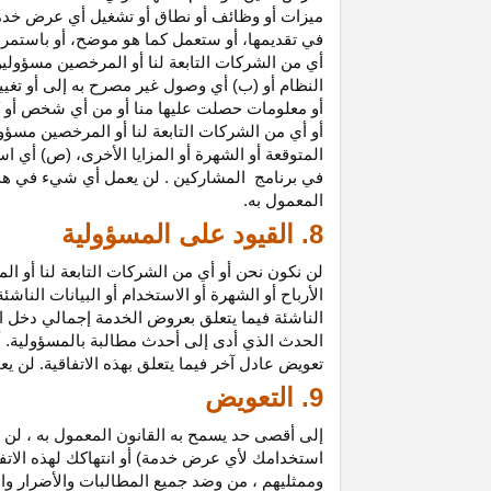
ميزات أو وظائف أو نطاق أو تشغيل أي عرض خدمة
في تقديمها، أو ستعمل كما هو موضح، أو باستمرار 
أي من الشركات التابعة لنا أو المرخصين مسؤولي
النظام أو (ب) أي وصول غير مصرح به إلى أو
تغيي
أو معلومات حصلت عليها منا أو من أي شخص أو 
أو أي من الشركات التابعة لنا أو المرخصين مسؤو
المتوقعة أو الشهرة أو المزايا
الأخرى،
(ص) أي است
في
برنامج المشاركين
. لن يعمل أي شيء في هذ
المعمول به.
8. القيود على المسؤولية
لن نكون نحن أو أي من الشركات التابعة لنا أو 
الأرباح أو الشهرة أو الاستخدام أو البيانات الناش
الناشئة فيما يتعلق بعروض الخدمة إجمالي دخل ا
الحدث الذي أدى إلى أحدث مطالبة بالمسؤولية. 
تعويض عادل آخر فيما يتعلق بهذه الاتفاقية. لن ي
9. التعويض
إلى أقصى حد يسمح به القانون المعمول به ، لن 
استخدامك لأي عرض خدمة) أو انتهاكك لهذه الاتفا
وممثليهم ، من وضد جميع المطالبات والأضرار وال