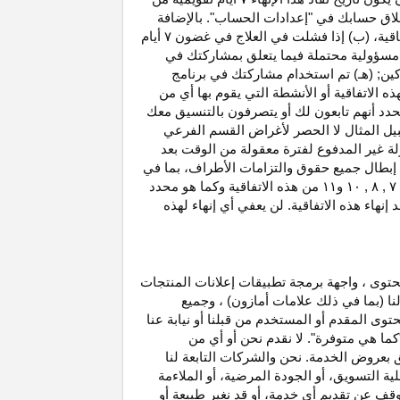
غلاق حسابك في "إعدادات الحساب". بالإضافة
اتفاقية، (ب) إذا فشلت في العلاج في غضون
۷
أيام
أو مسؤولية محتملة فيما يتعلق بمشاركتك في
كين; (هـ) تم استخدام مشاركتك في برنامج
ه الاتفاقية أو الأنشطة التي يقوم بها أي من
نحدد أنهم تابعون لك أو يتصرفون بالتنسيق معك
بيل المثال لا الحصر لأغراض القسم الفرعي
 بدخل العمولة غير المدفوع لفترة معقولة من الوقت بعد
بطال جميع حقوق والتزامات
الأطراف،
بما في
۷ ,
۸ ,
۱۰
و
۱۱
من هذه الاتفاقية وكما هو محدد
هاء هذه الاتفاقية. لن يعفي أي إنهاء لهذه
حتوى ، واجهة برمجة تطبيقات إعلانات المنتجات
لنا (بما في ذلك علامات أمازون) ، وجميع
وى المقدم أو المستخدم من قبلنا أو نيابة عنا
كما هي متوفرة". لا نقدم نحن أو أي من
لق بعروض الخدمة. نحن والشركات التابعة لنا
 التسويق، أو الجودة المرضية، أو الملاءمة
توقف عن تقديم أي خدمة، أو قد نغير
طبيعة
أو