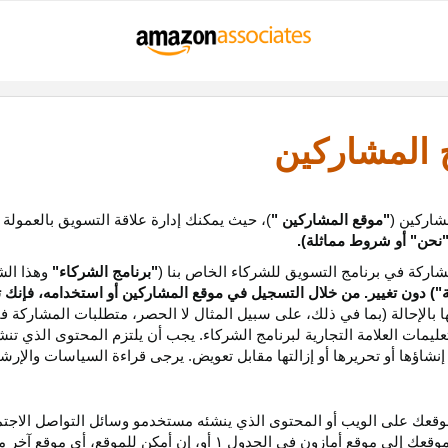
ج المشاركين
شاركين (
"موقع المشاركين "
)، حيث يمكنك إدارة علاقة التسويق بالعمولة
نحن
"
أو شروط مماثلة).
ركة في برنامج التسويق للشركاء الخاص بنا (
"برنامج الشركاء"
وهذا الش
ة
") دون تغيير. من خلال التسجيل في موقع المشاركين أو استخدامه، فإنك 
ا بالإحالة (بما في ذلك، على سبيل المثال لا الحصر، متطلبات المشاركة ف
عليمات
العلامة التجارية لبرنامج الشركاء
.
يجب أن يلتزم المحتوى الذي تن
شاؤها أو تحريرها أو إزالتها مقابل تعويض. يرجى قراءة السياسات والإرشا
عك على الويب أو المحتوى الذي ينشئه مستخدمو وسائل التواصل الاجتماعي
موقعك إلى موقع أمازون في الجدول
۱
أو، إن أمكن
للموقع،
أي موقع آخر م