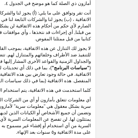
أمازون ذي الصلة كما هو موضح في الجدول ٤.
أنت تقر وتوافق على ما يلي: (أ) يجوز لنا والشر
الاتفاقية ، (ب) يجوز لنا والشركات التابعة لنا
الصارم لأي حكم من أحكام هذه الاتفاقية لن يشكل 
من قبلنا, أي إجراءات قد نتخذها ، وأي موافقات قد
كتابيا من قبل ممثلنا المفوض.
لا يجوز لك التنازل عن هذه الاتفاقية، بموجب الق
للتنفيذ ضد الأطراف وخلفائهم والمتنازل لهم. تت
والجداول الزمنية والقواعد الأخرى المشار إليها
(
"سياسات البرنامج"
)، بما في ذلك أي تحديثات 
الاتفاقية. في حالة وجود تعارض بين هذه الاتفاقي
المنفصل. هذه الاتفاقية (بما في ذلك سياسات البر
كلما استخدمت في هذه الاتفاقية، يتم استخدام ا
أي معلومات تتعلق بأمازون أو أي من الشركات التا
سرية بشكل معقول هي "معلومات سرية" لأمازون وس
وتضمن أن جميع الأشخاص أو الكيانات الذين لديه
يمتثلون لها. لن تفصح عن المعلومات السرية لأي 
السرية من أي استخدام أو إفشاء غير مسموح به ص
على مدة الاتفاقية و٥ سنوات بعد الإنهاء.