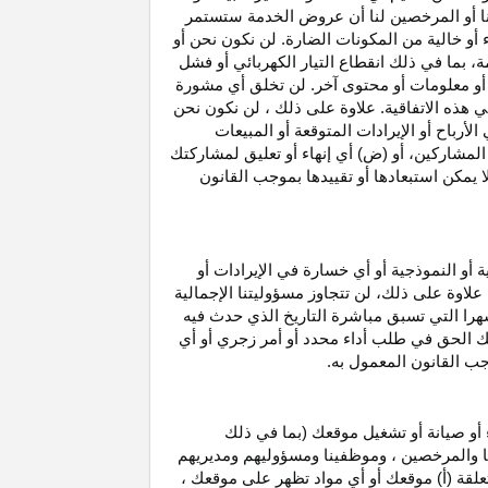
نا أو المرخصين لنا أن عروض الخدمة ستستمر
 أو خالية من المكونات الضارة. لن نكون نحن أو
ة، بما في ذلك انقطاع
التيار الكهربائي أو فشل
أو معلومات أو محتوى آخر. لن تخلق أي مشورة
هذه الاتفاقية. علاوة على
ذلك ،
لن نكون نحن
ي
الأرباح
أو الإيرادات المتوقعة أو المبيعات
المشاركين
، أو (ض) أي إنهاء أو تعليق لمشاركتك
لا يمكن استبعادها أو تقييدها بموجب القانون
ية أو النموذجية أو أي خسارة في
الإيرادات
أو
. علاوة على ذلك، لن تتجاوز مسؤوليتنا الإجمالية
هرا التي تسبق مباشرة التاريخ الذي حدث فيه
ك الحق في طلب أداء محدد أو أمر زجري أو أي
جب القانون المعمول به.
أو صيانة أو تشغيل موقعك (بما في ذلك
لنا والمرخصين ، وموظفينا ومسؤوليهم ومديريهم
علقة (أ) موقعك أو أي مواد تظهر على موقعك ،