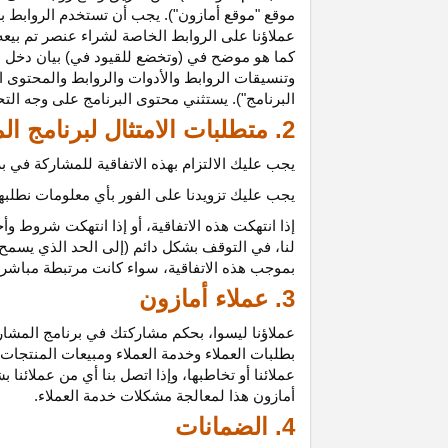
موقع "موقع أمازون"). يجب أن تستخدم الروابط بش
عملاؤنا على الروابط الخاصة لشراء عنصر تم بيعه
كما هو موضح في (وتخضع للقيود في) بيان دخل ع
وتنسيقات الروابط والأدوات والروابط والمحتوى ا
البرنامج"). يستثني محتوى البرنامج على وجه الت
2. متطلبات الامتثال لبرنامج المشاركين
يجب عليك الالتزام بهذه الاتفاقية للمشاركة في
يجب عليك تزويدنا على الفور بأي معلومات نطلبها 
إذا انتهكت هذه
الاتفاقية،
أو إذا انتهكت شروط وأح
لنا، في التوقف بشكل دائم (إلى الحد الذي يسمح 
بموجب هذه
الاتفاقية،
سواء كانت مرتبطة مباشرة ب
3. عملاء أمازون
عملاؤنا
ليسوا،
بحكم مشاركتك في برنامج المشاركي
بطلبات العملاء وخدمة العملاء ومبيعات المنتجات
عملائنا أو تخاطبها، وإذا اتصل بنا أي من عملائن
أمازون هذا لمعالجة مشكلات خدمة العملاء.
4. الضمانات