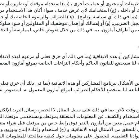
بيقات أو محتوى أو عمليات أخرى ، (ب) استخدام موقعك أو تطويره أو تصميمه
 أو داخله ، (ج) استخدامك لأي عرض خدمة ، سواء أكان هذا الاستخدام مرخص
ية (بما في ذلك أي سياسة برنامج) ، (هـ) الضرائب والرسوم الخاصة بك أو جم
سجيل الضريبي, (و) أو إهمالك أو إهمال موظفيك أو المقاولين أو سوء سلوكهم
ف من أطراف أمازون، بما في ذلك من خلال تفويض خاص، لممارسة أو الدفاع 
مشاركين أو هذه الاتفاقية (بما في ذلك أي خرق فعلي أو مزعوم لهذه الاتفا
تابعة لنا سيخضع للقانون الحاكم وأحكام النزاعات الخاصة بموقع أمازون ال
الأشكال ببرنامج المشاركين أو هذه الاتفاقية (بما في ذلك أي خرق فعلي
التابعة لنا ستخضع
للأحكام الضرائب
لموقع أمازون المعمول به المنصوص ع
 وقت لآخر، بما في ذلك على سبيل المثال لا الحصر، رسائل البريد الإلكتر
يل واستخدام والكشف عن المعلومات المتعلقة بموقعك ومستخدمي موقعك الت
يام عميل معين من أمازون بالنقر فوق رابط خاص من موقعك قبل شراء منت
 للتحقق من الامتثال لهذه الاتفاقية، و (ج) استخدام وإعادة إنتاج وتوزي
دنا التعليمية. للحصول على معلومات حول كيفية معالجتنا للمعلومات ا