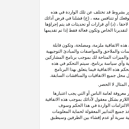
رور بشروط قد تختلف عن تلك الواردة في هذه
موقعك أو تتنافس معه ، (ج) فشلنا في فرض أدائك
حقا ، (د) أي قرارات أو تحديثات قد يتم إجراؤها
 لتقديرنا الخاص وتكون فعالة فقط إذا تم تقديمها
هذه الاتفاقية ملزمة، ومصلحة، وتكون قابلة
اسات والملاحق والمواصفات والمبادئ التوجيهية
 والميزات المتاحة لك بموجب برنامج المشاركين
ية وأي سياسة برنامج، سيتم التحكم في هذه
م هذه الاتفاقية فيما يتعلق بهذا البرنامج
تحل محل جميع الاتفاقيات والمناقشات السابقة.
لمثال لا الحصر.
ر معروفة لعامة الناس أو التي يجب اعتبارها
لازم بشكل معقول لأدائك بموجب هذه الاتفاقية
لالتزامات الواردة في هذا الحكم وسوف
 جميع التدابير المعقولة لحماية المعلومات
قية سرية أو عدم إفشاء بين الطرفين وسيطبق