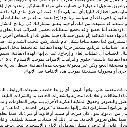
اء عن طريق تسجيل الدخول إلى حسابك على موقع المشاركين وتحديد خيار إ
ق حسابك فور إخطارك كتابيا بأي مما يلي: (أ) إذا كنت في خرق مادي لهذه ال
فاقية (بما في ذلك أي سياسة برنامج) ؛(ج) نعتقد أننا قد نواجه مطالبات 
ية أو سمعتنا قد تشوهت من قبلك أو فيما يتعلق بمشاركتك في برنامج المشار
 (و) نعتقد أننا نخضع أو قد نخضع لمتطلبات تحصيل الضرائب فيما يتعلق بهذ
ا بإنهاء هذه الاتفاقية (أو تغليق حسابك) فيما يتعلق بك أو بأشخاص آخرين 
مج المشاركين كما نجعله متاحا بشكل عام للمشاركين. لتجنب الشك وعلى س
أي انتهاك للقسم ٥ وكما هو محدد في سياسات البرنامج سيعتبر خرقا لهذه الاتفاقية. قد نحتفظ
ال، لحساب أي عمليات إلغاء أو إرجاع). عند أي إنهاء لهذه
الاتفاقية،
سيتم إ
ذه
الاتفاقية،
باستثناء حقوق والتزامات الأطراف بموجب الأقسام
۳
, ٤ ٥, ٦,
فع مستحقة
الدفع
ولكن غير مدفوعة بموجب هذه الاتفاقية، ستظل سارية بعد إن
خرق أو مسؤولية مستحقة بموجب هذه الاتفاقية قبل الإنهاء.
دمات مقدمة على موقع أمازون ، أي روابط خاصة ، تنسيقات الروابط ، الم
ماء النطاقات والعلامات التجارية والشعارات الخاصة بنا والشركات التابعة 
الصور والنصوص وحقوق الملكية الفكرية الأخرى, يتم توفير المعلومات والمحت
لق ببرنامج المشاركين (يشار إليها مجتمعة بـ "عروض الخدمة") "كما هي" و "
مان من أي نوع، سواء كان
صريحا
أو ضمنيا أو قانونيا أو غير ذلك، فيما يتع
ا يتعلق بعروض الخدمة، بما في ذلك أي ضمانات ضمنية للملكية، أو قابلية
أي قانون أو عرف أو مسار التعامل أو الأداء أو الاستخدام التجاري. قد ن