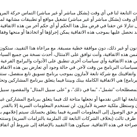
كات التابعة لنا في أي وقت (بشكل مباشر أو غير مباشر) التماس حركة الم
 في أي وقت (بشكل مباشر أو غير مباشر) تشغيل مواقع أو تطبيقات مشابهة ل
تنازلا عن حقنا في فرض مثل هذا الحكم أو أي حكم آخر من هذه الاتفاقية لا
 نحصل عليها بموجب هذه الاتفاقية يمكن إجراؤها أو اتخاذها أو منحها وفقا
انون أو غير ذلك، دون موافقة خطية مسبقة. مع مراعاة هذا التقييد، ستكون 
ضمن هذه الاتفاقية، وأنت توافق على الامتثال، أحدث نسخة من جميع السي
 في هذه الاتفاقية وأي سياسات أخرى تنطبق على الأدوات والبرامج الفرعية
لسياسات البرنامج من وقت لآخر. في حالة وجود أي تعارض بين هذه الاتفاق
ة واتفاقيتك مع شركة تابعة لأمازون بموجب برنامج تسويق تابع منفصل، ستتحك
نامج) هي الاتفاقية الكاملة بينك وبيننا فيما يتعلق ببرنامج المشاركين و
لمصطلحات "تشمل"، "بما في ذلك"، و "على سبيل المثال" والمقصود سبيل ا
بعة لها التي نقدمها أو نجعلها متاحة لك فيما يتعلق ببرنامج المشاركين غي
تظل ملكية حصرية لأمازون. لن تستخدم المعلومات السرية إلا بالقدر ال
م حق الوصول إلى المعلومات السرية فيما يتعلق بحسابك سيتم إعلامهم با
طرف ثالث (بخلاف الشركات التابعة لك الملزمة بالتزامات السرية) وستتخذ
راحة في هذه الاتفاقية. سيكون هذا التقييد بالإضافة إلى شروط أي اتفا