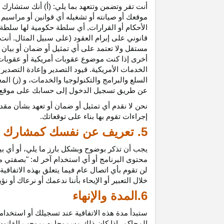
أنت تقر وتضمن وتتعهد بما يلي: (أ) أنك ستشارك ف
موقعك أو صيانته أو تشغيله أي قوانين أو مراسيم أ
الأحكام أو القرارات, أي سلطة حكومية لها سلطة ق
قانوني على إبرام العقود (على سبيل المثال. أنت
مستقل ولا تعتمد على أي تمثيل أو ضمان أو بيا
أخرى إذا كنت موضوع عقوبات أمريكية أو عقوبات
الخدمات الأمريكية. قيود التصدير وإعادة التصدير
السلع والبرامج والتكنولوجيا والخدمات، و (ز) ال
عن طريق تسجيل الدخول إلى حسابك على موقع ش
نحن لا نقدم أي تمثيل أو ضمان أو تعهد بشأن مقد
إجراءات تقوم بها بناء على توقعاتك.
5. تعريف عن نفسك كمشارك
يجب أن تذكر بوضوح وبشكل بارز ما يلي، أو أي ب
محتوى البرنامج أو أي استخدام آخر له: "بصفتي 
لن تقوم بأي اتصال عام فيما يتعلق بهذه الاتفاق
خلال التعبير أو الإيحاء بأننا ندعمك أو نرعاك أو ن
6.المدة والإنهاء
ستبدأ مدة هذه الاتفاقية عند تسجيلك أو استخدامك
المحاكم، إذا كان ذلك مسموحا به بموجب القانون ا