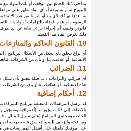
بما في ذلك الجمع بين موقعك أو تلك المواد مع تط
الترويج له أو تسويقه أو أي مواد تظهر على موقعك
به ، (د) انتهاكك لأي بند أو شرط من هذه الاتفاق
الرسوم ، أو عدم الوفاء بالتزامات أو واجبات الت
قانوني وتنفيذ أي إجراء إجرائي نيابة عن أي طر
ذلك لغرض إنفاذ هذا القسم.
10. القانون الحاكم والمنازعات
أي نزاع يتعلق بأي شكل من الأشكال ببرنامج ا ال
الاتفاقية، أو علاقتك بنا أو بأي من الشركات ال
11. الضرائب
أي ضرائب والتزامات ذات صلة تتعلق بأي شكل من 
هذه الاتفاقية، أو علاقتك بنا أو بأي من الشركات 
12. أحكام إضافية
قد نرسل المراسلات المتعلقة ببرنامج الشركاء من
بالإضافة إلى ذلك ، يجوز لنا (أ) مراقبة وتسج
الخاصة ومحتوى البرنامج (على سبيل المثال ، ق
ومراقبته والزحف إليه والتحقيق فيه بطريقة أخرى
على موقعك كأمثلة على أفضل الممارسات في موا