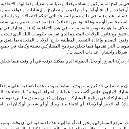
ي برنامج المشاركين وإنشاء موقعك وصيانته وتشغيله وفقا لهذه الاتفاقية 
و قواعد أو لوائح أو أوامر أو تراخيص أو تصاريح أو إرشادات أو قواعد ممارسة
ضائية عليك (بما في ذلك جميع القواعد التي تحكم الاتصالات وحماية البيا
 لست قاصرا أو ممنوعا قانونا من التعاقد)، (د) لقد قمت بتقييم مدى است
ن بخلاف ما هو منصوص عليه صراحة في هذه الاتفاقية، (هـ) لن تشارك في
 تتفق مع قانون الولايات المتحدة الذي تفرضه حكومات البلد الذي تستخ
 وقيود التصدير وإعادة التصدير المطبقة خارج الولايات المتحدة بما يتفق م
معلومات التي تقدمها فيما يتعلق ببرنامج المشاركين دقيقة وكاملة في جمي
ركاه واختيار "إعدادات الحساب".
ار حركة المرور أو دخل العمولة الذي يمكنك توقعه في أي وقت فيما يتعلق
يان مشابه إلى حد كبير مسموح به سابقا بموجب هذه الاتفاقية، على موقع
مشارك لأمازون، فإنني أكسب من عمليات الشراء المؤهلة." باستثناء هذا 
ية أو مشاركتك في برنامج المشاركين دون إذن كتابي مسبق منا. لن تقوم بت
ؤيدك)، أو التعبير أو الإيحاء بأي انتماء بيننا وبينك أو أي شخص أو كيان آخر 
 لموقع المشاركين. يجوز لك أو لنا إنهاء هذه الاتفاقية في أي وقت، بسبب
لمعمول به)، من خلال إعطاء الطرف الآخر إشعارا كتابيا بالإنهاء بشرط أن ي