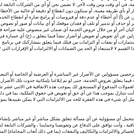
، في أي وقت ومن وقت لآخر. لا نضمن نحن أو أي من الشركات التابعة ل
أو بأي طريقة معينة، أو ستكون دون انقطاع أو دقيقة أو خالية من الأخطاء
ن عن (أ) أي أخطاء أو عدم
دقة
أو فيروسات أو برامج ضارة أو انقطاع الخدم
ر
أو حذف أو تدمير أو تلف أو فقدان
موقعك
أو أي بيانات أو صور أو نصوص 
كيان آخر أو من خلال عروض الخدمة أي ضمان غير منصوص عليه صراحة في 
لين عن أي تعويض أو تعويض أو أضرار تنشأ فيما يتعلق بـ (خ) أي خسارة ف
ثمارات أو نفقات أو التزامات من قبلك فيما يتعلق بمشاركتك في
برنامج 
ا القسم
۷
لاستبعاد أو الحد من الضمانات أو الالتزامات أو الإقرارات التي 
المرخصين مسؤولين عن الأضرار غير
المباشرة
أو العرضية أو الخاصة أو التبع
ئة فيما يتعلق بعروض الخدمة، حتى لو تم إبلاغنا بإمكانية حدوث تلك الأضرار
لعمولات المدفوع أو المستحق لك بموجب هذه الاتفاقية في الاثني عشر ش
أنت تتنازل بموجب هذا عن أي حق أو تعويض في حقوق الملكية، بما في ذل
عمل أي شيء في هذه الفقرة للحد من الالتزامات التي لا يمكن تقييدها بمو
نتحمل أي مسؤولية عن أي مسألة تتعلق بشكل مباشر أو غير مباشر بإنشاء 
قية ، وأنت توافق على الدفاع عن وتعويضنا وحمايتنا ، والشركات التابعة 
خسائر والالتزامات والتكاليف والنفقات (بما في ذلك أتعاب المحاماة) المت