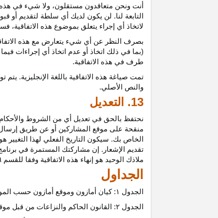
أنت ونحن متعاقدون
مستقلون،
ولا شيء في هذه 
التابعة لنا. لن يكون لديك أي سلطة لتقديم أو قب
لاتخاذ أي إجراء يتعلق بموضوع هذه
الاتفاقية،
فسيت
بصرف النظر عن أي شيء يتعارض مع هذه
الاتفا
(بما في ذلك اتخاذ أو عدم اتخاذ أي إجراءات فيما
طرف في هذه الاتفاقية.
تمت
صياغة
هذه
الاتفاقية
باللغة
الإنجليزية
.
يتم
تو
والنص
الأصلي
.
13. التعديل
نحتفظ بالحق في تعديل أي من الشروط والأحكام ال
منقحة على موقع المشاركين أو عن طريق إرسال إشع
الخاص بك. سيكون التاريخ الفعلي لهذا التغيير هو 
تقديم الإشعار. إن مشاركتك المستمرة في برنامج 
ملاذك الوحيد هو إنهاء هذه الاتفاقية وفقا للقسم ٦.
الجداول
الجدول
۱:
كيان أمازون وموقع أمازون حسب المو
الجدول
۲:
القانون الحاكم والنزاعات من قبل موق