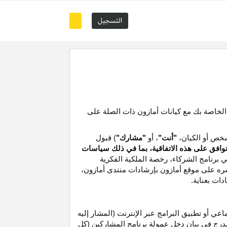
التسجيل
 الخاصة بك مع كيانات أمازون ذات الصلة على
خص أو الكيان،
"أنت"
، أو
"مشارك"
) قبول
توافق على هذه الاتفاقية، بما في ذلك سياسات
ي برنامج الشركاء،
رخصة
الملكية الفكرية
شره على موقع
أمازون
بإرشادات منتدى أمازون،
دات بعناية
.
 أو تطبيق البرامج عبر الإنترنت (المشار إليه
درج في بيان دخل عمولة برنامج المشاركين (كل