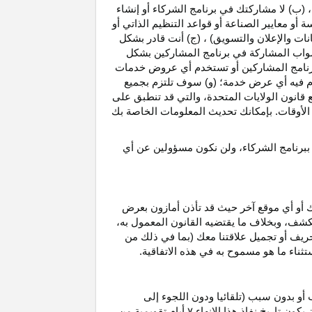
، (ب) لا مشاركتك في برنامج الشركاء أو إنشاء
 أو معايير الصناعة أو قواعد التنظيم الذاتي أو
نات والإعلان والتسويق) ، (ج) أنت قادر بشكل
صواب
المشاركة في برنامج المشاركين بشكل
 برنامج المشاركين أو تستخدم أي عروض خدمات
دم فيه أي عرض خدمة؛ (و) سوف تلتزم بجميع
ع قانون الولايات المتحدة، والتي قد تنطبق على
ع الأوقات. بإمكانك تحديث المعلومات الخاصة بك
 ببرنامج الشركاء، ولن نكون مسؤولين عن أي
ك أو أي موقع آخر حيث قد تأذن أمازون بعرض
الكشف، وبخلاف ما يقتضيه القانون المعمول
به،
حريف أو تجميل علاقتنا معك (بما في ذلك من
باستثناء ما هو مسموح به في هذه الاتفاقية.
 أو بدون سبب (تلقائيا ودون اللجوء إلى
كون تاريخ نفاذ هذا الإنهاء
۷
أيام تقويمية من