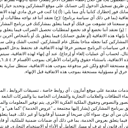
اء عن طريق تسجيل الدخول إلى حسابك على موقع المشاركين وتحديد خيار إ
ق حسابك فور إخطارك كتابيا بأي مما يلي: (أ) إذا كنت في خرق مادي لهذه ال
فاقية (بما في ذلك أي سياسة برنامج) ؛(ج) نعتقد أننا قد نواجه مطالبات 
ية أو سمعتنا قد تشوهت من قبلك أو فيما يتعلق بمشاركتك في برنامج المشار
 (و) نعتقد أننا نخضع أو قد نخضع لمتطلبات تحصيل الضرائب فيما يتعلق بهذ
ا بإنهاء هذه الاتفاقية (أو تغليق حسابك) فيما يتعلق بك أو بأشخاص آخرين 
مج المشاركين كما نجعله متاحا بشكل عام للمشاركين. لتجنب الشك وعلى س
أي انتهاك للقسم ٥ وكما هو محدد في سياسات البرنامج سيعتبر خرقا لهذه الاتفاقية. قد نحتفظ
ال، لحساب أي عمليات إلغاء أو إرجاع). عند أي إنهاء لهذه
الاتفاقية،
سيتم إ
ذه
الاتفاقية،
باستثناء حقوق والتزامات الأطراف بموجب الأقسام
۳
, ٤ ٥, ٦,
فع مستحقة
الدفع
ولكن غير مدفوعة بموجب هذه الاتفاقية، ستظل سارية بعد إن
خرق أو مسؤولية مستحقة بموجب هذه الاتفاقية قبل الإنهاء.
دمات مقدمة على موقع أمازون ، أي روابط خاصة ، تنسيقات الروابط ، الم
ماء النطاقات والعلامات التجارية والشعارات الخاصة بنا والشركات التابعة 
الصور والنصوص وحقوق الملكية الفكرية الأخرى, يتم توفير المعلومات والمحت
لق ببرنامج المشاركين (يشار إليها مجتمعة بـ "عروض الخدمة") "كما هي" و "
مان من أي نوع، سواء كان
صريحا
أو ضمنيا أو قانونيا أو غير ذلك، فيما يتع
ا يتعلق بعروض الخدمة، بما في ذلك أي ضمانات ضمنية للملكية، أو قابلية
أي قانون أو عرف أو مسار التعامل أو الأداء أو الاستخدام التجاري. قد ن