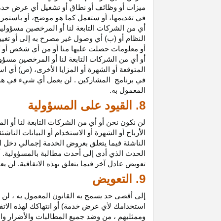
ميزات أو وظائف أو نطاق أو تشغيل أي عرض خدمة
في تقديمها، أو ستعمل كما هو موضح، أو باستمرار 
أي من الشركات التابعة لنا أو المرخصين مسؤولي
النظام أو (ب) أي وصول غير مصرح به إلى أو
تغيي
أو معلومات حصلت عليها منا أو من أي شخص أو 
أو أي من الشركات التابعة لنا أو المرخصين مسؤو
المتوقعة أو الشهرة أو المزايا
الأخرى،
(ص) أي است
في
برنامج المشاركين
. لن يعمل أي شيء في هذ
المعمول به.
8. القيود على المسؤولية
لن نكون نحن أو أي من الشركات التابعة لنا أو 
الأرباح أو الشهرة أو الاستخدام أو البيانات الناش
الناشئة فيما يتعلق بعروض الخدمة إجمالي دخل ا
الحدث الذي أدى إلى أحدث مطالبة بالمسؤولية. 
تعويض عادل آخر فيما يتعلق بهذه الاتفاقية. لن ي
9. التعويض
إلى أقصى حد يسمح به القانون المعمول به ، لن 
استخدامك لأي عرض خدمة) أو انتهاكك لهذه الاتفا
وممثليهم ، من وضد جميع المطالبات والأضرار وال