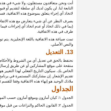
أنت ونحن متعاقدون
مستقلون،
ولا شيء في هذه 
التابعة لنا. لن يكون لديك أي سلطة لتقديم أو قب
لاتخاذ أي إجراء يتعلق بموضوع هذه
الاتفاقية،
فسيت
بصرف النظر عن أي شيء يتعارض مع هذه
الاتفا
(بما في ذلك اتخاذ أو عدم اتخاذ أي إجراءات فيما
طرف في هذه الاتفاقية.
تمت
صياغة
هذه
الاتفاقية
باللغة
الإنجليزية
.
يتم
تو
والنص
الأصلي
.
13. التعديل
نحتفظ بالحق في تعديل أي من الشروط والأحكام ال
منقحة على موقع المشاركين أو عن طريق إرسال إشع
الخاص بك. سيكون التاريخ الفعلي لهذا التغيير هو 
تقديم الإشعار. إن مشاركتك المستمرة في برنامج 
ملاذك الوحيد هو إنهاء هذه الاتفاقية وفقا للقسم ٦.
الجداول
الجدول
۱:
كيان أمازون وموقع أمازون حسب المو
الجدول
۲:
القانون الحاكم والنزاعات من قبل موق