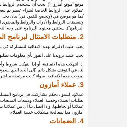
موقع "موقع أمازون"). يجب أن تستخدم الروابط بش
عملاؤنا على الروابط الخاصة لشراء عنصر تم بيعه
كما هو موضح في (وتخضع للقيود في) بيان دخل ع
وتنسيقات الروابط والأدوات والروابط والمحتوى ا
البرنامج"). يستثني محتوى البرنامج على وجه الت
2. متطلبات الامتثال لبرنامج المشاركين
يجب عليك الالتزام بهذه الاتفاقية للمشاركة في
يجب عليك تزويدنا على الفور بأي معلومات نطلبها 
إذا انتهكت هذه
الاتفاقية،
أو إذا انتهكت شروط وأح
لنا، في التوقف بشكل دائم (إلى الحد الذي يسمح 
بموجب هذه
الاتفاقية،
سواء كانت مرتبطة مباشرة ب
3. عملاء أمازون
عملاؤنا
ليسوا،
بحكم مشاركتك في برنامج المشاركي
بطلبات العملاء وخدمة العملاء ومبيعات المنتجات
عملائنا أو تخاطبها، وإذا اتصل بنا أي من عملائن
أمازون هذا لمعالجة مشكلات خدمة العملاء.
4. الضمانات