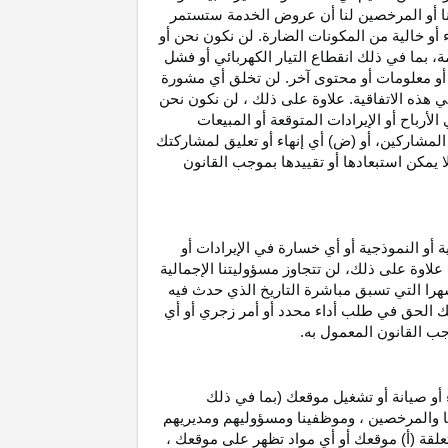
نا أو المرخصين لنا أن عروض الخدمة ستستمر
 أو خالية من المكونات الضارة. لن نكون نحن أو
ة، بما في ذلك انقطاع
التيار الكهربائي أو فشل
أو معلومات أو محتوى آخر. لن تخلق أي مشورة
هذه الاتفاقية. علاوة على
ذلك ،
لن نكون نحن
ي
الأرباح
أو الإيرادات المتوقعة أو المبيعات
المشاركين
، أو (ض) أي إنهاء أو تعليق لمشاركتك
لا يمكن استبعادها أو تقييدها بموجب القانون
ية أو النموذجية أو أي خسارة في
الإيرادات
أو
. علاوة على ذلك، لن تتجاوز مسؤوليتنا الإجمالية
هرا التي تسبق مباشرة التاريخ الذي حدث فيه
ك الحق في طلب أداء محدد أو أمر زجري أو أي
جب القانون المعمول به.
أو صيانة أو تشغيل موقعك (بما في ذلك
لنا والمرخصين ، وموظفينا ومسؤوليهم ومديريهم
علقة (أ) موقعك أو أي مواد تظهر على موقعك ،