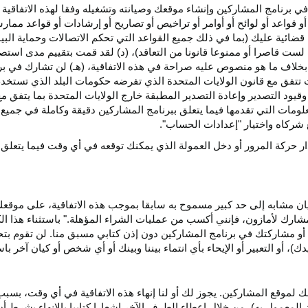
ي برنامج المشاركين وإنشاء موقعك وصيانته وتشغيله وفقا لهذه الاتفاقية 
و قواعد أو لوائح أو أوامر أو تراخيص أو تصاريح أو إرشادات أو قواعد ممارسة
ضائية عليك (بما في ذلك جميع القواعد التي تحكم الاتصالات وحماية البيا
 لست قاصرا أو ممنوعا قانونا من التعاقد)، (د) لقد قمت بتقييم مدى است
ن بخلاف ما هو منصوص عليه صراحة في هذه الاتفاقية، (هـ) لن تشارك في
 تتفق مع قانون الولايات المتحدة الذي تفرضه حكومات البلد الذي تستخ
 وقيود التصدير وإعادة التصدير المطبقة خارج الولايات المتحدة بما يتفق م
معلومات التي تقدمها فيما يتعلق ببرنامج المشاركين دقيقة وكاملة في جمي
ركاه واختيار "إعدادات الحساب".
ار حركة المرور أو دخل العمولة الذي يمكنك توقعه في أي وقت فيما يتعلق
يان مشابه إلى حد كبير مسموح به سابقا بموجب هذه الاتفاقية، على موقع
مشارك لأمازون، فإنني أكسب من عمليات الشراء المؤهلة." باستثناء هذا 
ية أو مشاركتك في برنامج المشاركين دون إذن كتابي مسبق منا. لن تقوم بت
ؤيدك)، أو التعبير أو الإيحاء بأي انتماء بيننا وبينك أو أي شخص أو كيان آخر 
 لموقع المشاركين. يجوز لك أو لنا إنهاء هذه الاتفاقية في أي وقت، بسبب
لمعمول به)، من خلال إعطاء الطرف الآخر إشعارا كتابيا بالإنهاء بشرط أن ي