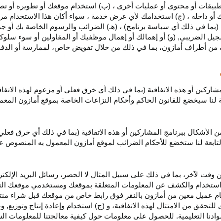
بيقات أو محتوى أو عمليات أخرى ، (ب) استخدام موقعك أو تطويره أو تصميمه
 أو داخله ، (ج) استخدامك لأي عرض خدمة ، سواء أكان هذا الاستخدام مرخص
ية (بما في ذلك أي سياسة برنامج) ، (هـ) الضرائب والرسوم الخاصة بك أو جم
سجيل الضريبي, (و) أو إهمالك أو إهمال موظفيك أو المقاولين أو سوء سلوكهم
ف من أطراف أمازون، بما في ذلك من خلال تفويض خاص، لممارسة أو الدفاع 
مشاركين أو هذه الاتفاقية (بما في ذلك أي خرق فعلي أو مزعوم لهذه الاتفا
تابعة لنا سيخضع للقانون الحاكم وأحكام النزاعات الخاصة بموقع أمازون ال
الأشكال ببرنامج المشاركين أو هذه الاتفاقية (بما في ذلك أي خرق فعلي
التابعة لنا ستخضع
للأحكام الضرائب
لموقع أمازون المعمول به المنصوص ع
 وقت لآخر، بما في ذلك على سبيل المثال لا الحصر، رسائل البريد الإلكتر
يل واستخدام والكشف عن المعلومات المتعلقة بموقعك ومستخدمي موقعك الت
يام عميل معين من أمازون بالنقر فوق رابط خاص من موقعك قبل شراء منت
 للتحقق من الامتثال لهذه الاتفاقية، و (ج) استخدام وإعادة إنتاج وتوزي
دنا التعليمية. للحصول على معلومات حول كيفية معالجتنا للمعلومات ا