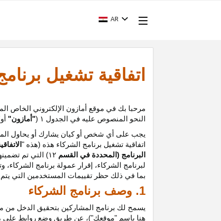
AR
اتفاقية تشغيل برنام
مرحبا بك في موقع أمازون الإلكتروني الخاص الم
النحو المنصوص عليه في الجدول
۱ (
"أمازون"
أو
"
يجب على أي شخص أو كيان يشارك أو يحاول المشا
اتفاقية تشغيل برنامج الشركاء هذه (هذه "
الاتفاقي
البرنامج (المحددة في القسم
۱۲
)
التي تم تضمينه
لبرنامج الشركاء،
إقرار
عمولة برنامج الشركاء، و
ت
بما في ذلك حظر تقييمات المستخدمين التي يتم إن
1. وصف برنامج الشركاء
يسمح لك برنامج المشاركين بتحقيق الدخل من موق
هنا باسم "موقعك")، عن طريق وضع روابط على 