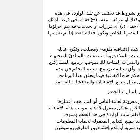
رور بشروط قد تختلف عن تلك الواردة في هذه
موقعك أو تتنافس معه ، (ج) فشلنا في فرض أدائك
حقا ، (د) أي قرارات أو تحديثات قد يتم إجراؤها
 لتقديرنا الخاص وتكون فعالة فقط إذا تم تقديمها
هذه الاتفاقية ملزمة، ومصلحة، وتكون قابلة
اسات والملاحق والمواصفات والمبادئ التوجيهية
 والميزات المتاحة لك بموجب برنامج المشاركين
ية وأي سياسة برنامج، سيتم التحكم في هذه
م هذه الاتفاقية فيما يتعلق بهذا البرنامج
تحل محل جميع الاتفاقيات والمناقشات السابقة.
لمثال لا الحصر.
ر معروفة لعامة الناس أو التي يجب اعتبارها
لازم بشكل معقول لأدائك بموجب هذه الاتفاقية
لالتزامات الواردة في هذا الحكم وسوف
 جميع التدابير المعقولة لحماية المعلومات
قية سرية أو عدم إفشاء بين الطرفين وسيطبق