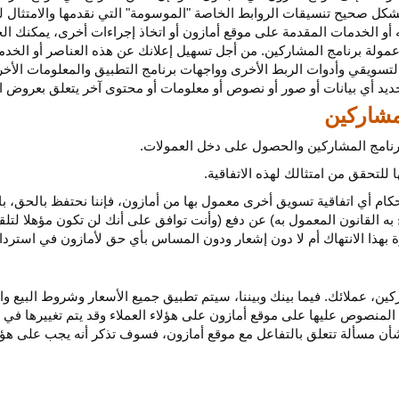
كل صحيح تنسيقات الروابط الخاصة "الموسومة" التي نقدمها والامتثال لهذ
 أو الخدمات المقدمة على موقع أمازون أو اتخاذ إجراءات
أخرى،
يمكنك ال
مولة برنامج المشاركين. من أجل تسهيل إعلانك عن هذه العناصر أو
الخدم
لتسويقي وأدوات الربط الأخرى وواجهات برنامج التطبيق والمعلومات الأخر
حديد أي
بيانات
أو صور أو نصوص أو معلومات أو محتوى آخر يتعلق بعروض ال
 برنامج المشاركين والحصول على دخل العمولات.
للتحقق من امتثالك لهذه الاتفاقية.
كام أي اتفاقية تسويق أخرى معمول بها من أمازون، فإننا نحتفظ بالحق، ب
به القانون المعمول به) عن دفع (وأنت توافق على أنك لن تكون مؤهلا لتل
هذا الانتهاك أم لا دون إشعار ودون المساس بأي حق لأمازون في استرداد ا
ن، عملائك. فيما بينك وبيننا، سيتم تطبيق جميع الأسعار وشروط البيع وا
 المنصوص عليها على موقع أمازون على هؤلاء العملاء وقد يتم تغييرها في
ا بشأن مسألة تتعلق بالتفاعل مع موقع أمازون، فسوف تذكر أنه يجب على هؤل