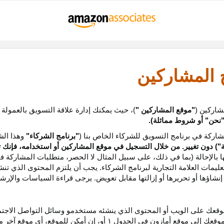
ج المشاركين
شاركين (
"موقع المشاركين "
)، حيث يمكنك إدارة علاقة التسويق بالعمولة
نحن
"
أو شروط مماثلة).
ركة في برنامج التسويق للشركاء الخاص بنا (
"برنامج الشركاء"
وهذا الش
ة
") دون تغيير. من خلال التسجيل في موقع المشاركين أو استخدامه، فإنك 
ا بالإحالة (بما في ذلك، على سبيل المثال لا الحصر، متطلبات المشاركة ف
عليمات
العلامة التجارية لبرنامج الشركاء
.
يجب أن يلتزم المحتوى الذي تن
شاؤها أو تحريرها أو إزالتها مقابل تعويض. يرجى قراءة السياسات والإرشا
عك على الويب أو المحتوى الذي ينشئه مستخدمو وسائل التواصل الاجتماعي
موقعك إلى موقع أمازون في الجدول
۱
أو، إن أمكن
للموقع،
أي موقع آخر م