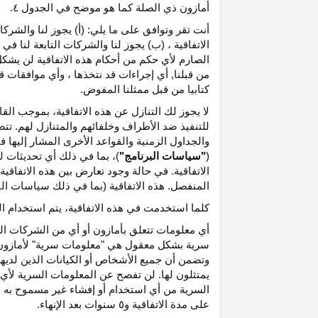
أمازون ذي الصلة كما هو موضح في الجدول ٤.
أنت تقر وتوافق على ما يلي: (أ) يجوز لنا والشر
الاتفاقية ، (ب) يجوز لنا والشركات التابعة لنا
الصارم لأي حكم من أحكام هذه الاتفاقية لن يشكل 
من قبلنا, أي إجراءات قد نتخذها ، وأي موافقات قد
كتابيا من قبل ممثلنا المفوض.
لا يجوز لك التنازل عن هذه الاتفاقية، بموجب الق
للتنفيذ ضد الأطراف وخلفائهم والمتنازل لهم. تت
والجداول الزمنية والقواعد الأخرى المشار إليها
(
"سياسات البرنامج"
)، بما في ذلك أي تحديثات 
الاتفاقية. في حالة وجود تعارض بين هذه الاتفاقي
المنفصل. هذه الاتفاقية (بما في ذلك سياسات البر
كلما استخدمت في هذه الاتفاقية، يتم استخدام ا
أي معلومات تتعلق بأمازون أو أي من الشركات التا
سرية بشكل معقول هي "معلومات سرية" لأمازون وس
وتضمن أن جميع الأشخاص أو الكيانات الذين لديه
يمتثلون لها. لن تفصح عن المعلومات السرية لأي 
السرية من أي استخدام أو إفشاء غير مسموح به ص
على مدة الاتفاقية و٥ سنوات بعد الإنهاء.