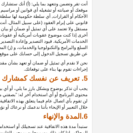
أنت تقر وتضمن وتتعهد بما يلي: (أ) أنك ستشارك ف
موقعك أو صيانته أو تشغيله أي قوانين أو مراسيم أ
الأحكام أو القرارات, أي سلطة حكومية لها سلطة ق
قانوني على إبرام العقود (على سبيل المثال. أنت
مستقل ولا تعتمد على أي تمثيل أو ضمان أو بيا
أخرى إذا كنت موضوع عقوبات أمريكية أو عقوبات
الخدمات الأمريكية. قيود التصدير وإعادة التصدير
السلع والبرامج والتكنولوجيا والخدمات، و (ز) ال
عن طريق تسجيل الدخول إلى حسابك على موقع ش
نحن لا نقدم أي تمثيل أو ضمان أو تعهد بشأن مقد
إجراءات تقوم بها بناء على توقعاتك.
5. تعريف عن نفسك كمشارك
يجب أن تذكر بوضوح وبشكل بارز ما يلي، أو أي ب
محتوى البرنامج أو أي استخدام آخر له: "بصفتي 
لن تقوم بأي اتصال عام فيما يتعلق بهذه الاتفاق
خلال التعبير أو الإيحاء بأننا ندعمك أو نرعاك أو ن
6.المدة والإنهاء
ستبدأ مدة هذه الاتفاقية عند تسجيلك أو استخدامك
المحاكم، إذا كان ذلك مسموحا به بموجب القانون ا