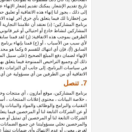
تاريخ تقديم الإشعار. يمكنك تقديم إشعار الإنه
إلى ذلك ، يجوز لنا إنهاء هذه الاتفاقية أو تعلي
من إخطارنا لك فيما يتعلق بأي خرق آخر لهذه الات
برنامج المشاركين؛ (د) نعتقد أن علامتنا التجار
المشاركين لنشاط خادع أو احتيالي أو غير قانوني ؛
الطرفين بموجب هذه الاتفاقية; (ز) لقد قمنا سابق
لأي سبب من الأسباب ، أو (ح) قمنا بإنهاء برنا
السابق (أ)، فإن 
الإنهاء لضمان دفع المبلغ الصحيح (على سبيل المث
ذلك أي وجميع التراخيص الممنوحة فيما يتعلق به
في سياسات البرنامج، إلى جانب أي التزامات د
الاتفاقية أي من الطرفين من أي مسؤولية عن أي 
7. تنصل
برنامج المشاركين، موقع أمازون ، أي منتجات وخ
، خلاصة البيانات ، محتوى إعلانات المنتجات ، أس
التقنيات والبرامج والوظائف والمواد والبيانات و
أو عن الشركات التابعة لنا أو المرخصين فيما يتع
الشركات التابعة لنا أو المرخصين أي تمثيل أو ض
والمرخصين نخلي مسؤوليتنا عن جميع الضمانات فيم
لغرض معين، أو عدم الانتهاك وأي ضمانات تنشأ عن 