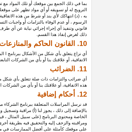
بما في ذلك الجمع بين موقعك أو تلك المواد مع تط
الترويج له أو تسويقه أو أي مواد تظهر على موقعك
به ، (د) انتهاكك لأي بند أو شرط من هذه الاتفاق
الرسوم ، أو عدم الوفاء بالتزامات أو واجبات الت
قانوني وتنفيذ أي إجراء إجرائي نيابة عن أي طر
ذلك لغرض إنفاذ هذا القسم.
10. القانون الحاكم والمنازعات
أي نزاع يتعلق بأي شكل من الأشكال ببرنامج ا ال
الاتفاقية، أو علاقتك بنا أو بأي من الشركات ال
11. الضرائب
أي ضرائب والتزامات ذات صلة تتعلق بأي شكل من 
هذه الاتفاقية، أو علاقتك بنا أو بأي من الشركات 
12. أحكام إضافية
قد نرسل المراسلات المتعلقة ببرنامج الشركاء من
بالإضافة إلى ذلك ، يجوز لنا (أ) مراقبة وتسج
الخاصة ومحتوى البرنامج (على سبيل المثال ، ق
ومراقبته والزحف إليه والتحقيق فيه بطريقة أخرى
على موقعك كأمثلة على أفضل الممارسات في موا