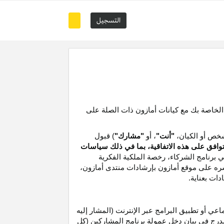
التسجيل
 الخاصة بك مع كيانات أمازون ذات الصلة على
خص أو الكيان،
"أنت"
، أو
"مشارك"
) قبول
توافق على هذه الاتفاقية، بما في ذلك سياسات
ي برنامج الشركاء،
رخصة
الملكية الفكرية
شره على موقع
أمازون
بإرشادات منتدى أمازون،
دات بعناية
.
 أو تطبيق البرامج عبر الإنترنت (المشار إليه
درج في بيان دخل عمولة برنامج المشاركين (كل