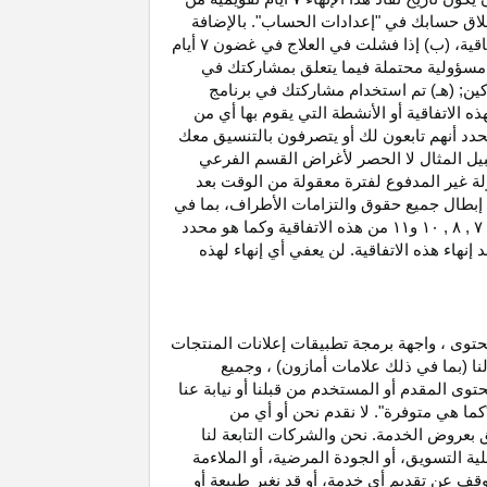
غلاق حسابك في "إعدادات الحساب". بالإضافة
اتفاقية، (ب) إذا فشلت في العلاج في غضون
۷
أيام
أو مسؤولية محتملة فيما يتعلق بمشاركتك في
كين; (هـ) تم استخدام مشاركتك في برنامج
ه الاتفاقية أو الأنشطة التي يقوم بها أي من
نحدد أنهم تابعون لك أو يتصرفون بالتنسيق معك
بيل المثال لا الحصر لأغراض القسم الفرعي
 بدخل العمولة غير المدفوع لفترة معقولة من الوقت بعد
بطال جميع حقوق والتزامات
الأطراف،
بما في
۷ ,
۸ ,
۱۰
و
۱۱
من هذه الاتفاقية وكما هو محدد
هاء هذه الاتفاقية. لن يعفي أي إنهاء لهذه
حتوى ، واجهة برمجة تطبيقات إعلانات المنتجات
لنا (بما في ذلك علامات أمازون) ، وجميع
وى المقدم أو المستخدم من قبلنا أو نيابة عنا
كما هي متوفرة". لا نقدم نحن أو أي من
لق بعروض الخدمة. نحن والشركات التابعة لنا
 التسويق، أو الجودة المرضية، أو الملاءمة
توقف عن تقديم أي خدمة، أو قد نغير
طبيعة
أو