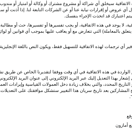
الاتفاقية سيخلق أي
شراكة
أو مشروع مشترك أو وكالة أو امتياز أو مندوب 
ول أي عروض أو إقرارات نيابة عنا أو عن الشركات التابعة لنا. إذا أذنت أ
م اعتبارك قد اتخذت الإجراء بنفسك.
قية،
لا يوجد في هذه
الاتفاقية،
أو يجب تفسيرها أو
تفسيرها،
حث أو مطالبة 
 يتعلق بالمعاملة) التي تتعارض مع أو يعاقب عليها بموجب أي
قوانين
أو لوائ
فير
أي
ترجمات
لهذه
الاتفاقية
للتسهيل
فقط،
ويكون
النص
باللغة
الإنجليزية
واردة في هذه الاتفاقية في أي وقت ووفقا لتقديرنا الخاص عن طريق نشر 
ار بهذا التعديل إليك عبر البريد الإلكتروني إلى عنوان البريد الإلكتر
التاريخ
المحدد،
والتي بخلاف زيادة دخل العمولات القياسية وإيرادات الع
المشاركين بعد تاريخ سريان هذا التغيير ستشكل موافقتك على التعديلات. 
قع
ع أمازون