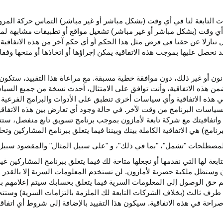
كات التابعة لنا في أي وقت (بشكل مباشر أو غير مباشر) التماس حركة الم
 في أي وقت (بشكل مباشر أو غير مباشر) تشغيل مواقع أو تطبيقات مشابهة ل
تنازلا عن حقنا في فرض مثل هذا الحكم أو أي حكم آخر من هذه الاتفاقية لا
 نحصل عليها بموجب هذه الاتفاقية يمكن إجراؤها أو اتخاذها أو منحها وفقا
انون أو غير ذلك، دون موافقة خطية مسبقة. مع مراعاة هذا التقييد، ستكون 
ضمن هذه الاتفاقية، وأنت توافق على الامتثال، أحدث نسخة من جميع السي
 في هذه الاتفاقية وأي سياسات أخرى تنطبق على الأدوات والبرامج الفرعية
لسياسات البرنامج من وقت لآخر. في حالة وجود أي تعارض بين هذه الاتفاق
ة واتفاقيتك مع شركة تابعة لأمازون بموجب برنامج تسويق تابع منفصل، ستتحك
نامج) هي الاتفاقية الكاملة بينك وبيننا فيما يتعلق ببرنامج المشاركين و
لمصطلحات "تشمل"، "بما في ذلك"، و "على سبيل المثال" والمقصود سبيل ا
بعة لها التي نقدمها أو نجعلها متاحة لك فيما يتعلق ببرنامج المشاركين غي
تظل ملكية حصرية لأمازون. لن تستخدم المعلومات السرية إلا بالقدر ال
م حق الوصول إلى المعلومات السرية فيما يتعلق بحسابك سيتم إعلامهم با
طرف ثالث (بخلاف الشركات التابعة لك الملزمة بالتزامات السرية) وستتخذ
راحة في هذه الاتفاقية. سيكون هذا التقييد بالإضافة إلى شروط أي اتفا