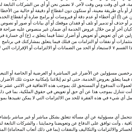
، في أي وقت ومن وقت لآخر. لا نضمن نحن أو أي من الشركات التابعة ل
أو بأي طريقة معينة، أو ستكون دون انقطاع أو دقيقة أو خالية من الأخطاء
ن عن (أ) أي أخطاء أو عدم
دقة
أو فيروسات أو برامج ضارة أو انقطاع الخدم
ر
أو حذف أو تدمير أو تلف أو فقدان
موقعك
أو أي بيانات أو صور أو نصوص 
كيان آخر أو من خلال عروض الخدمة أي ضمان غير منصوص عليه صراحة في 
لين عن أي تعويض أو تعويض أو أضرار تنشأ فيما يتعلق بـ (خ) أي خسارة ف
ثمارات أو نفقات أو التزامات من قبلك فيما يتعلق بمشاركتك في
برنامج 
ا القسم
۷
لاستبعاد أو الحد من الضمانات أو الالتزامات أو الإقرارات التي 
المرخصين مسؤولين عن الأضرار غير
المباشرة
أو العرضية أو الخاصة أو التبع
ئة فيما يتعلق بعروض الخدمة، حتى لو تم إبلاغنا بإمكانية حدوث تلك الأضرار
لعمولات المدفوع أو المستحق لك بموجب هذه الاتفاقية في الاثني عشر ش
أنت تتنازل بموجب هذا عن أي حق أو تعويض في حقوق الملكية، بما في ذل
عمل أي شيء في هذه الفقرة للحد من الالتزامات التي لا يمكن تقييدها بمو
نتحمل أي مسؤولية عن أي مسألة تتعلق بشكل مباشر أو غير مباشر بإنشاء 
قية ، وأنت توافق على الدفاع عن وتعويضنا وحمايتنا ، والشركات التابعة 
خسائر والالتزامات والتكاليف والنفقات (بما في ذلك أتعاب المحاماة) المت