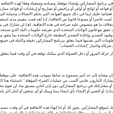
ي برنامج المشاركين وإنشاء موقعك وصيانته وتشغيله وفقا لهذه الاتفاقية 
و قواعد أو لوائح أو أوامر أو تراخيص أو تصاريح أو إرشادات أو قواعد ممارسة
ضائية عليك (بما في ذلك جميع القواعد التي تحكم الاتصالات وحماية البيا
 لست قاصرا أو ممنوعا قانونا من التعاقد)، (د) لقد قمت بتقييم مدى است
ن بخلاف ما هو منصوص عليه صراحة في هذه الاتفاقية، (هـ) لن تشارك في
 تتفق مع قانون الولايات المتحدة الذي تفرضه حكومات البلد الذي تستخ
 وقيود التصدير وإعادة التصدير المطبقة خارج الولايات المتحدة بما يتفق م
معلومات التي تقدمها فيما يتعلق ببرنامج المشاركين دقيقة وكاملة في جمي
ركاه واختيار "إعدادات الحساب".
ار حركة المرور أو دخل العمولة الذي يمكنك توقعه في أي وقت فيما يتعلق
يان مشابه إلى حد كبير مسموح به سابقا بموجب هذه الاتفاقية، على موقع
مشارك لأمازون، فإنني أكسب من عمليات الشراء المؤهلة." باستثناء هذا 
ية أو مشاركتك في برنامج المشاركين دون إذن كتابي مسبق منا. لن تقوم بت
ؤيدك)، أو التعبير أو الإيحاء بأي انتماء بيننا وبينك أو أي شخص أو كيان آخر 
 لموقع المشاركين. يجوز لك أو لنا إنهاء هذه الاتفاقية في أي وقت، بسبب
لمعمول به)، من خلال إعطاء الطرف الآخر إشعارا كتابيا بالإنهاء بشرط أن ي