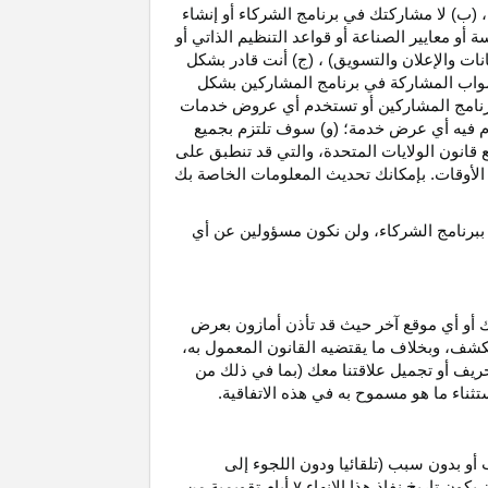
، (ب) لا مشاركتك في برنامج الشركاء أو إنشاء
 أو معايير الصناعة أو قواعد التنظيم الذاتي أو
نات والإعلان والتسويق) ، (ج) أنت قادر بشكل
صواب
المشاركة في برنامج المشاركين بشكل
 برنامج المشاركين أو تستخدم أي عروض خدمات
دم فيه أي عرض خدمة؛ (و) سوف تلتزم بجميع
ع قانون الولايات المتحدة، والتي قد تنطبق على
ع الأوقات. بإمكانك تحديث المعلومات الخاصة بك
 ببرنامج الشركاء، ولن نكون مسؤولين عن أي
ك أو أي موقع آخر حيث قد تأذن أمازون بعرض
الكشف، وبخلاف ما يقتضيه القانون المعمول
به،
حريف أو تجميل علاقتنا معك (بما في ذلك من
باستثناء ما هو مسموح به في هذه الاتفاقية.
 أو بدون سبب (تلقائيا ودون اللجوء إلى
كون تاريخ نفاذ هذا الإنهاء
۷
أيام تقويمية من