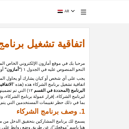
AR
اتفاقية تشغيل برنام
مرحبا بك في موقع أمازون الإلكتروني الخاص الم
النحو المنصوص عليه في الجدول
۱ (
"أمازون"
أو
"
يجب على أي شخص أو كيان يشارك أو يحاول المشا
اتفاقية تشغيل برنامج الشركاء هذه (هذه "
الاتفاقي
البرنامج (المحددة في القسم
۱۲
)
التي تم تضمينه
لبرنامج الشركاء،
إقرار
عمولة برنامج الشركاء، و
ت
بما في ذلك حظر تقييمات المستخدمين التي يتم إن
1. وصف برنامج الشركاء
يسمح لك برنامج المشاركين بتحقيق الدخل من موق
هنا باسم "موقعك")، عن طريق وضع روابط على 