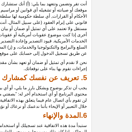
أنت تقر وتضمن وتتعهد بما يلي: (أ) أنك ستشارك ف
موقعك أو صيانته أو تشغيله أي قوانين أو مراسيم أ
الأحكام أو القرارات, أي سلطة حكومية لها سلطة ق
قانوني على إبرام العقود (على سبيل المثال. أنت
مستقل ولا تعتمد على أي تمثيل أو ضمان أو بيا
أخرى إذا كنت موضوع عقوبات أمريكية أو عقوبات
الخدمات الأمريكية. قيود التصدير وإعادة التصدير
السلع والبرامج والتكنولوجيا والخدمات، و (ز) ال
عن طريق تسجيل الدخول إلى حسابك على موقع ش
نحن لا نقدم أي تمثيل أو ضمان أو تعهد بشأن مقد
إجراءات تقوم بها بناء على توقعاتك.
5. تعريف عن نفسك كمشارك
يجب أن تذكر بوضوح وبشكل بارز ما يلي، أو أي ب
محتوى البرنامج أو أي استخدام آخر له: "بصفتي 
لن تقوم بأي اتصال عام فيما يتعلق بهذه الاتفاق
خلال التعبير أو الإيحاء بأننا ندعمك أو نرعاك أو ن
6.المدة والإنهاء
ستبدأ مدة هذه الاتفاقية عند تسجيلك أو استخدامك
المحاكم، إذا كان ذلك مسموحا به بموجب القانون ا