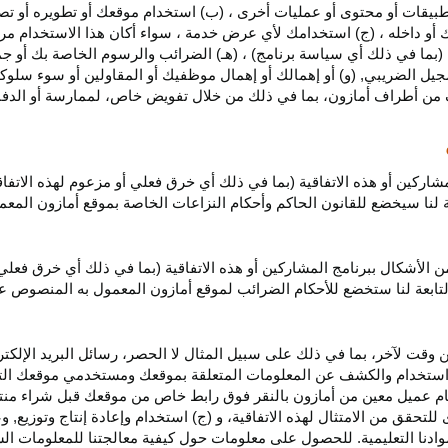
بيقات أو محتوى أو عمليات أخرى ، (ب) استخدام موقعك أو تطويره أو تصميمه
 أو داخله ، (ج) استخدامك لأي عرض خدمة ، سواء أكان هذا الاستخدام مرخص
ية (بما في ذلك أي سياسة برنامج) ، (هـ) الضرائب والرسوم الخاصة بك أو جم
سجيل الضريبي, (و) أو إهمالك أو إهمال موظفيك أو المقاولين أو سوء سلوكهم
ف من أطراف أمازون، بما في ذلك من خلال تفويض خاص، لممارسة أو الدفاع 
مشاركين أو هذه الاتفاقية (بما في ذلك أي خرق فعلي أو مزعوم لهذه الاتفا
تابعة لنا سيخضع للقانون الحاكم وأحكام النزاعات الخاصة بموقع أمازون ال
الأشكال ببرنامج المشاركين أو هذه الاتفاقية (بما في ذلك أي خرق فعلي
التابعة لنا ستخضع
للأحكام الضرائب
لموقع أمازون المعمول به المنصوص ع
 وقت لآخر، بما في ذلك على سبيل المثال لا الحصر، رسائل البريد الإلكتر
يل واستخدام والكشف عن المعلومات المتعلقة بموقعك ومستخدمي موقعك الت
يام عميل معين من أمازون بالنقر فوق رابط خاص من موقعك قبل شراء منت
 للتحقق من الامتثال لهذه الاتفاقية، و (ج) استخدام وإعادة إنتاج وتوزي
دنا التعليمية. للحصول على معلومات حول كيفية معالجتنا للمعلومات ا