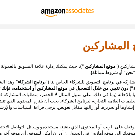
ج المشاركين
شاركين (
"موقع المشاركين "
)، حيث يمكنك إدارة علاقة التسويق بالعمولة
نحن
"
أو شروط مماثلة).
ركة في برنامج التسويق للشركاء الخاص بنا (
"برنامج الشركاء"
وهذا الش
ة
") دون تغيير. من خلال التسجيل في موقع المشاركين أو استخدامه، فإنك 
ا بالإحالة (بما في ذلك، على سبيل المثال لا الحصر، متطلبات المشاركة ف
عليمات
العلامة التجارية لبرنامج الشركاء
.
يجب أن يلتزم المحتوى الذي تن
شاؤها أو تحريرها أو إزالتها مقابل تعويض. يرجى قراءة السياسات والإرشا
عك على الويب أو المحتوى الذي ينشئه مستخدمو وسائل التواصل الاجتماعي
موقعك إلى موقع أمازون في الجدول
۱
أو، إن أمكن
للموقع،
أي موقع آخر م