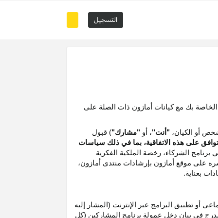
التسجيل
 الخاصة بك مع كيانات أمازون ذات الصلة على
خص أو الكيان،
"أنت"
، أو
"مشارك"
) قبول
توافق على هذه الاتفاقية، بما في ذلك سياسات
ي برنامج الشركاء،
رخصة
الملكية الفكرية
شره على موقع
أمازون
بإرشادات منتدى أمازون،
دات بعناية
.
 أو تطبيق البرامج عبر الإنترنت (المشار إليه
درج في بيان دخل عمولة برنامج المشاركين (كل