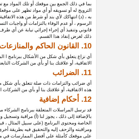
بما في ذلك الجمع بين موقعك أو تلك المواد مع تط
الترويج له أو تسويقه أو أي مواد تظهر على موقعك
به ، (د) انتهاكك لأي بند أو شرط من هذه الاتفاق
الرسوم ، أو عدم الوفاء بالتزامات أو واجبات الت
قانوني وتنفيذ أي إجراء إجرائي نيابة عن أي طر
ذلك لغرض إنفاذ هذا القسم.
10. القانون الحاكم والمنازعات
أي نزاع يتعلق بأي شكل من الأشكال ببرنامج ا ال
الاتفاقية، أو علاقتك بنا أو بأي من الشركات ال
11. الضرائب
أي ضرائب والتزامات ذات صلة تتعلق بأي شكل من 
هذه الاتفاقية، أو علاقتك بنا أو بأي من الشركات 
12. أحكام إضافية
قد نرسل المراسلات المتعلقة ببرنامج الشركاء من
بالإضافة إلى ذلك ، يجوز لنا (أ) مراقبة وتسج
الخاصة ومحتوى البرنامج (على سبيل المثال ، ق
ومراقبته والزحف إليه والتحقيق فيه بطريقة أخرى
على موقعك كأمثلة على أفضل الممارسات في موا