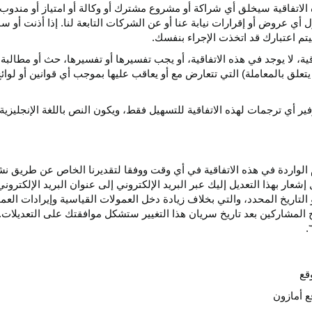
الاتفاقية سيخلق أي
شراكة
أو مشروع مشترك أو وكالة أو امتياز أو مندوب 
ول أي عروض أو إقرارات نيابة عنا أو عن الشركات التابعة لنا. إذا أذنت أ
م اعتبارك قد اتخذت الإجراء بنفسك.
قية،
لا يوجد في هذه
الاتفاقية،
أو يجب تفسيرها أو
تفسيرها،
حث أو مطالبة 
 يتعلق بالمعاملة) التي تتعارض مع أو يعاقب عليها بموجب أي
قوانين
أو لوائ
فير
أي
ترجمات
لهذه
الاتفاقية
للتسهيل
فقط،
ويكون
النص
باللغة
الإنجليزية
واردة في هذه الاتفاقية في أي وقت ووفقا لتقديرنا الخاص عن طريق نشر 
ار بهذا التعديل إليك عبر البريد الإلكتروني إلى عنوان البريد الإلكتر
التاريخ
المحدد،
والتي بخلاف زيادة دخل العمولات القياسية وإيرادات الع
المشاركين بعد تاريخ سريان هذا التغيير ستشكل موافقتك على التعديلات. 
قع
ع أمازون