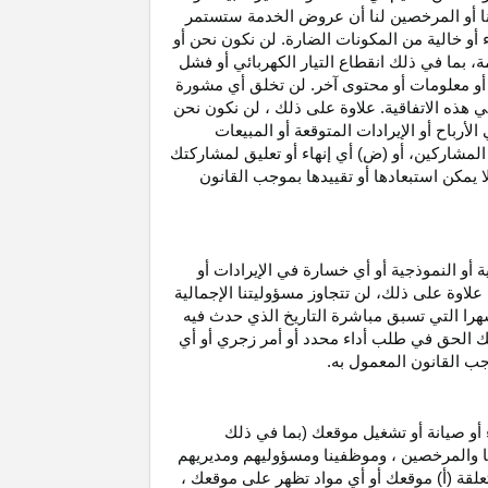
نا أو المرخصين لنا أن عروض الخدمة ستستمر
 أو خالية من المكونات الضارة. لن نكون نحن أو
ة، بما في ذلك انقطاع
التيار الكهربائي أو فشل
أو معلومات أو محتوى آخر. لن تخلق أي مشورة
هذه الاتفاقية. علاوة على
ذلك ،
لن نكون نحن
ي
الأرباح
أو الإيرادات المتوقعة أو المبيعات
المشاركين
، أو (ض) أي إنهاء أو تعليق لمشاركتك
لا يمكن استبعادها أو تقييدها بموجب القانون
ية أو النموذجية أو أي خسارة في
الإيرادات
أو
. علاوة على ذلك، لن تتجاوز مسؤوليتنا الإجمالية
هرا التي تسبق مباشرة التاريخ الذي حدث فيه
ك الحق في طلب أداء محدد أو أمر زجري أو أي
جب القانون المعمول به.
أو صيانة أو تشغيل موقعك (بما في ذلك
لنا والمرخصين ، وموظفينا ومسؤوليهم ومديريهم
علقة (أ) موقعك أو أي مواد تظهر على موقعك ،