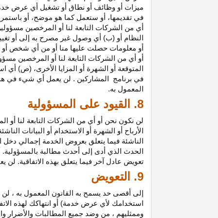
ميزات أو وظائف أو نطاق أو تشغيل أي عرض خدمة
في تقديمها، أو ستعمل كما هو موضح، أو باستمرار 
أي من الشركات التابعة لنا أو المرخصين مسؤولي
النظام أو (ب) أي وصول غير مصرح به إلى أو
تغيي
أو معلومات حصلت عليها منا أو من أي شخص أو 
أو أي من الشركات التابعة لنا أو المرخصين مسؤو
المتوقعة أو الشهرة أو المزايا
الأخرى،
(ص) أي است
في
برنامج المشاركين
. لن يعمل أي شيء في هذ
المعمول به.
8. القيود على المسؤولية
لن نكون نحن أو أي من الشركات التابعة لنا أو 
الأرباح أو الشهرة أو الاستخدام أو البيانات الناش
الناشئة فيما يتعلق بعروض الخدمة إجمالي دخل ا
الحدث الذي أدى إلى أحدث مطالبة بالمسؤولية. 
تعويض عادل آخر فيما يتعلق بهذه الاتفاقية. لن ي
9. التعويض
إلى أقصى حد يسمح به القانون المعمول به ، لن 
استخدامك لأي عرض خدمة) أو انتهاكك لهذه الاتفا
وممثليهم ، من وضد جميع المطالبات والأضرار وال