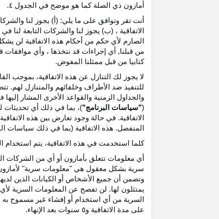
أمازون ذي الصلة كما هو موضح في الجدول ٤.
أنت تقر وتوافق على ما يلي: (أ) يجوز لنا والشر
الاتفاقية ، (ب) يجوز لنا والشركات التابعة لنا
الصارم لأي حكم من أحكام هذه الاتفاقية لن يشكل 
من قبلنا, أي إجراءات قد نتخذها ، وأي موافقات قد
كتابيا من قبل ممثلنا المفوض.
لا يجوز لك التنازل عن هذه الاتفاقية، بموجب الق
للتنفيذ ضد الأطراف وخلفائهم والمتنازل لهم. تت
والجداول الزمنية والقواعد الأخرى المشار إليها
(
"سياسات البرنامج"
)، بما في ذلك أي تحديثات 
الاتفاقية. في حالة وجود تعارض بين هذه الاتفاقي
المنفصل. هذه الاتفاقية (بما في ذلك سياسات البر
كلما استخدمت في هذه الاتفاقية، يتم استخدام ا
أي معلومات تتعلق بأمازون أو أي من الشركات التا
سرية بشكل معقول هي "معلومات سرية" لأمازون وس
وتضمن أن جميع الأشخاص أو الكيانات الذين لديه
يمتثلون لها. لن تفصح عن المعلومات السرية لأي 
السرية من أي استخدام أو إفشاء غير مسموح به ص
على مدة الاتفاقية و٥ سنوات بعد الإنهاء.