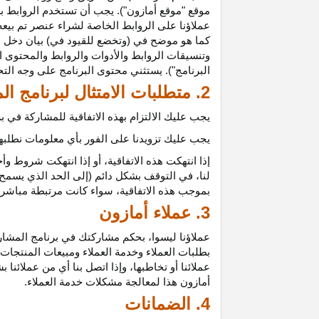
موقع "موقع أمازون"). يجب أن تستخدم الروابط بش
عملاؤنا على الروابط الخاصة لشراء عنصر تم بيعه
كما هو موضح في (وتخضع للقيود في) بيان دخل ع
وتنسيقات الروابط والأدوات والروابط والمحتوى ا
البرنامج"). يستثني محتوى البرنامج على وجه الت
2. متطلبات الامتثال لبرنامج المشاركين
يجب عليك الالتزام بهذه الاتفاقية للمشاركة في
يجب عليك تزويدنا على الفور بأي معلومات نطلبها 
إذا انتهكت هذه
الاتفاقية،
أو إذا انتهكت شروط وأح
لنا، في التوقف بشكل دائم (إلى الحد الذي يسمح 
بموجب هذه
الاتفاقية،
سواء كانت مرتبطة مباشرة ب
3. عملاء أمازون
عملاؤنا
ليسوا،
بحكم مشاركتك في برنامج المشاركي
بطلبات العملاء وخدمة العملاء ومبيعات المنتجات
عملائنا أو تخاطبها، وإذا اتصل بنا أي من عملائن
أمازون هذا لمعالجة مشكلات خدمة العملاء.
4. الضمانات