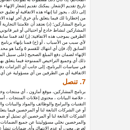
تاريخ تقديم الإشعار. يمكنك تقديم إشعار الإنه
إلى ذلك ، يجوز لنا إنهاء هذه الاتفاقية أو تعلي
من إخطارنا لك فيما يتعلق بأي خرق آخر لهذه الات
برنامج المشاركين؛ (د) نعتقد أن علامتنا التجار
المشاركين لنشاط خادع أو احتيالي أو غير قانوني ؛
الطرفين بموجب هذه الاتفاقية; (ز) لقد قمنا سابق
لأي سبب من الأسباب ، أو (ح) قمنا بإنهاء برنا
السابق (أ)، فإن 
الإنهاء لضمان دفع المبلغ الصحيح (على سبيل المث
ذلك أي وجميع التراخيص الممنوحة فيما يتعلق به
في سياسات البرنامج، إلى جانب أي التزامات د
الاتفاقية أي من الطرفين من أي مسؤولية عن أي 
7. تنصل
برنامج المشاركين، موقع أمازون ، أي منتجات وخ
، خلاصة البيانات ، محتوى إعلانات المنتجات ، أس
التقنيات والبرامج والوظائف والمواد والبيانات و
أو عن الشركات التابعة لنا أو المرخصين فيما يتع
الشركات التابعة لنا أو المرخصين أي تمثيل أو ض
والمرخصين نخلي مسؤوليتنا عن جميع الضمانات فيم
لغرض معين، أو عدم الانتهاك وأي ضمانات تنشأ عن 