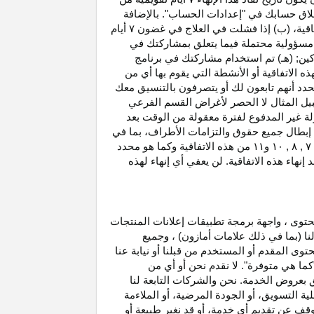
غلاق حسابك في "إعدادات الحساب". بالإضافة
اتفاقية، (ب) إذا فشلت في العلاج في غضون
۷
أيام
أو مسؤولية محتملة فيما يتعلق بمشاركتك في
كين; (هـ) تم استخدام مشاركتك في برنامج
ه الاتفاقية أو الأنشطة التي يقوم بها أي من
نحدد أنهم تابعون لك أو يتصرفون بالتنسيق معك
بيل المثال لا الحصر لأغراض القسم الفرعي
 بدخل العمولة غير المدفوع لفترة معقولة من الوقت بعد
بطال جميع حقوق والتزامات
الأطراف،
بما في
۷ ,
۸ ,
۱۰
و
۱۱
من هذه الاتفاقية وكما هو محدد
هاء هذه الاتفاقية. لن يعفي أي إنهاء لهذه
حتوى ، واجهة برمجة تطبيقات إعلانات المنتجات
لنا (بما في ذلك علامات أمازون) ، وجميع
وى المقدم أو المستخدم من قبلنا أو نيابة عنا
كما هي متوفرة". لا نقدم نحن أو أي من
لق بعروض الخدمة. نحن والشركات التابعة لنا
 التسويق، أو الجودة المرضية، أو الملاءمة
توقف عن تقديم أي خدمة، أو قد نغير
طبيعة
أو