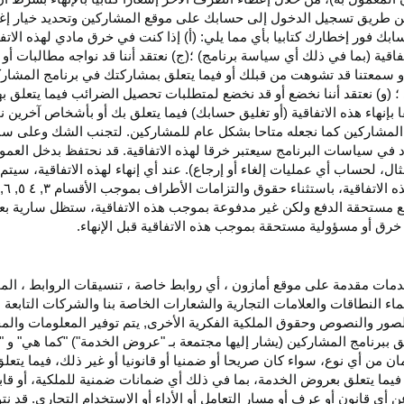
اء عن طريق تسجيل الدخول إلى حسابك على موقع المشاركين وتحديد خيار إ
ق حسابك فور إخطارك كتابيا بأي مما يلي: (أ) إذا كنت في خرق مادي لهذه ال
فاقية (بما في ذلك أي سياسة برنامج) ؛(ج) نعتقد أننا قد نواجه مطالبات 
ية أو سمعتنا قد تشوهت من قبلك أو فيما يتعلق بمشاركتك في برنامج المشار
 (و) نعتقد أننا نخضع أو قد نخضع لمتطلبات تحصيل الضرائب فيما يتعلق بهذ
ا بإنهاء هذه الاتفاقية (أو تغليق حسابك) فيما يتعلق بك أو بأشخاص آخرين 
مج المشاركين كما نجعله متاحا بشكل عام للمشاركين. لتجنب الشك وعلى س
أي انتهاك للقسم ٥ وكما هو محدد في سياسات البرنامج سيعتبر خرقا لهذه الاتفاقية. قد نحتفظ
ال، لحساب أي عمليات إلغاء أو إرجاع). عند أي إنهاء لهذه
الاتفاقية،
سيتم إ
ذه
الاتفاقية،
باستثناء حقوق والتزامات الأطراف بموجب الأقسام
۳
, ٤ ٥, ٦,
فع مستحقة
الدفع
ولكن غير مدفوعة بموجب هذه الاتفاقية، ستظل سارية بعد إن
خرق أو مسؤولية مستحقة بموجب هذه الاتفاقية قبل الإنهاء.
دمات مقدمة على موقع أمازون ، أي روابط خاصة ، تنسيقات الروابط ، الم
ماء النطاقات والعلامات التجارية والشعارات الخاصة بنا والشركات التابعة 
الصور والنصوص وحقوق الملكية الفكرية الأخرى, يتم توفير المعلومات والمحت
لق ببرنامج المشاركين (يشار إليها مجتمعة بـ "عروض الخدمة") "كما هي" و "
مان من أي نوع، سواء كان
صريحا
أو ضمنيا أو قانونيا أو غير ذلك، فيما يتع
ا يتعلق بعروض الخدمة، بما في ذلك أي ضمانات ضمنية للملكية، أو قابلية
أي قانون أو عرف أو مسار التعامل أو الأداء أو الاستخدام التجاري. قد ن