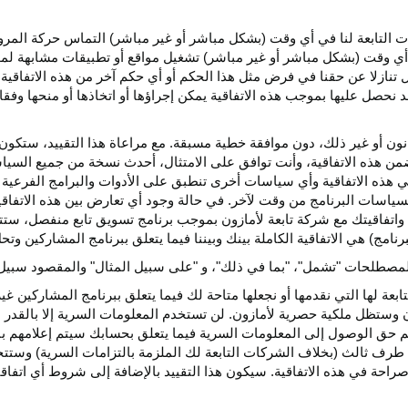
كات التابعة لنا في أي وقت (بشكل مباشر أو غير مباشر) التماس حركة الم
 في أي وقت (بشكل مباشر أو غير مباشر) تشغيل مواقع أو تطبيقات مشابهة ل
تنازلا عن حقنا في فرض مثل هذا الحكم أو أي حكم آخر من هذه الاتفاقية لا
 نحصل عليها بموجب هذه الاتفاقية يمكن إجراؤها أو اتخاذها أو منحها وفقا
انون أو غير ذلك، دون موافقة خطية مسبقة. مع مراعاة هذا التقييد، ستكون 
ضمن هذه الاتفاقية، وأنت توافق على الامتثال، أحدث نسخة من جميع السي
 في هذه الاتفاقية وأي سياسات أخرى تنطبق على الأدوات والبرامج الفرعية
لسياسات البرنامج من وقت لآخر. في حالة وجود أي تعارض بين هذه الاتفاق
ة واتفاقيتك مع شركة تابعة لأمازون بموجب برنامج تسويق تابع منفصل، ستتحك
نامج) هي الاتفاقية الكاملة بينك وبيننا فيما يتعلق ببرنامج المشاركين و
لمصطلحات "تشمل"، "بما في ذلك"، و "على سبيل المثال" والمقصود سبيل ا
بعة لها التي نقدمها أو نجعلها متاحة لك فيما يتعلق ببرنامج المشاركين غي
تظل ملكية حصرية لأمازون. لن تستخدم المعلومات السرية إلا بالقدر ال
م حق الوصول إلى المعلومات السرية فيما يتعلق بحسابك سيتم إعلامهم با
طرف ثالث (بخلاف الشركات التابعة لك الملزمة بالتزامات السرية) وستتخذ
راحة في هذه الاتفاقية. سيكون هذا التقييد بالإضافة إلى شروط أي اتفا