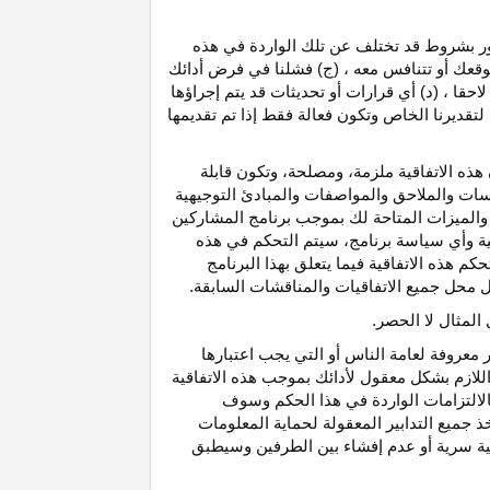
رور بشروط قد تختلف عن تلك الواردة في هذه
موقعك أو تتنافس معه ، (ج) فشلنا في فرض أدائك
حقا ، (د) أي قرارات أو تحديثات قد يتم إجراؤها
 لتقديرنا الخاص وتكون فعالة فقط إذا تم تقديمها
هذه الاتفاقية ملزمة، ومصلحة، وتكون قابلة
اسات والملاحق والمواصفات والمبادئ التوجيهية
 والميزات المتاحة لك بموجب برنامج المشاركين
ية وأي سياسة برنامج، سيتم التحكم في هذه
م هذه الاتفاقية فيما يتعلق بهذا البرنامج
تحل محل جميع الاتفاقيات والمناقشات السابقة.
لمثال لا الحصر.
ر معروفة لعامة الناس أو التي يجب اعتبارها
لازم بشكل معقول لأدائك بموجب هذه الاتفاقية
لالتزامات الواردة في هذا الحكم وسوف
 جميع التدابير المعقولة لحماية المعلومات
قية سرية أو عدم إفشاء بين الطرفين وسيطبق