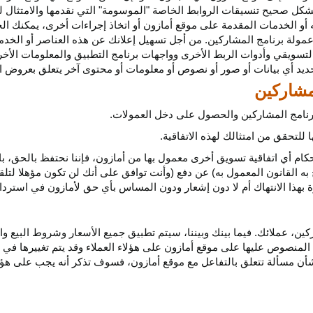
كل صحيح تنسيقات الروابط الخاصة "الموسومة" التي نقدمها والامتثال لهذ
 أو الخدمات المقدمة على موقع أمازون أو اتخاذ إجراءات
أخرى،
يمكنك ال
مولة برنامج المشاركين. من أجل تسهيل إعلانك عن هذه العناصر أو
الخدم
لتسويقي وأدوات الربط الأخرى وواجهات برنامج التطبيق والمعلومات الأخر
حديد أي
بيانات
أو صور أو نصوص أو معلومات أو محتوى آخر يتعلق بعروض ال
 برنامج المشاركين والحصول على دخل العمولات.
للتحقق من امتثالك لهذه الاتفاقية.
كام أي اتفاقية تسويق أخرى معمول بها من أمازون، فإننا نحتفظ بالحق، ب
به القانون المعمول به) عن دفع (وأنت توافق على أنك لن تكون مؤهلا لتل
هذا الانتهاك أم لا دون إشعار ودون المساس بأي حق لأمازون في استرداد ا
ن، عملائك. فيما بينك وبيننا، سيتم تطبيق جميع الأسعار وشروط البيع وا
 المنصوص عليها على موقع أمازون على هؤلاء العملاء وقد يتم تغييرها في
ا بشأن مسألة تتعلق بالتفاعل مع موقع أمازون، فسوف تذكر أنه يجب على هؤل