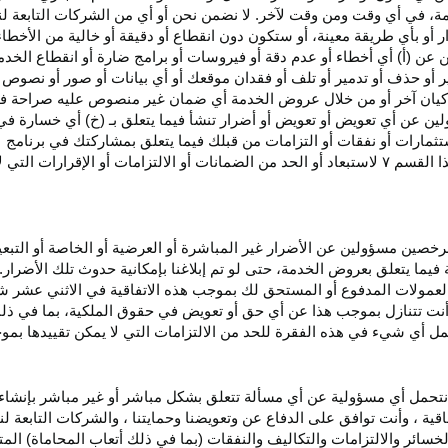
، في أي وقت ومن وقت لآخر. لا نضمن نحن أو أي من الشركات التابعة ل
أو بأي طريقة معينة، أو ستكون دون انقطاع أو دقيقة أو خالية من الأخطاء
ن عن (أ) أي أخطاء أو عدم
دقة
أو فيروسات أو برامج ضارة أو انقطاع الخدم
ر
أو حذف أو تدمير أو تلف أو فقدان
موقعك
أو أي بيانات أو صور أو نصوص 
كيان آخر أو من خلال عروض الخدمة أي ضمان غير منصوص عليه صراحة في 
لين عن أي تعويض أو تعويض أو أضرار تنشأ فيما يتعلق بـ (خ) أي خسارة ف
ثمارات أو نفقات أو التزامات من قبلك فيما يتعلق بمشاركتك في
برنامج 
ا القسم
۷
لاستبعاد أو الحد من الضمانات أو الالتزامات أو الإقرارات التي 
المرخصين مسؤولين عن الأضرار غير
المباشرة
أو العرضية أو الخاصة أو التبع
ئة فيما يتعلق بعروض الخدمة، حتى لو تم إبلاغنا بإمكانية حدوث تلك الأضرار
لعمولات المدفوع أو المستحق لك بموجب هذه الاتفاقية في الاثني عشر ش
أنت تتنازل بموجب هذا عن أي حق أو تعويض في حقوق الملكية، بما في ذل
عمل أي شيء في هذه الفقرة للحد من الالتزامات التي لا يمكن تقييدها بمو
نتحمل أي مسؤولية عن أي مسألة تتعلق بشكل مباشر أو غير مباشر بإنشاء 
قية ، وأنت توافق على الدفاع عن وتعويضنا وحمايتنا ، والشركات التابعة 
خسائر والالتزامات والتكاليف والنفقات (بما في ذلك أتعاب المحاماة) المت