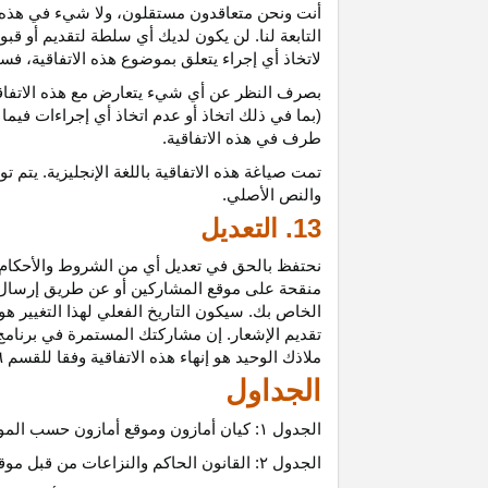
أنت ونحن متعاقدون
مستقلون،
ولا شيء في هذه 
التابعة لنا. لن يكون لديك أي سلطة لتقديم أو قب
لاتخاذ أي إجراء يتعلق بموضوع هذه
الاتفاقية،
فسيت
بصرف النظر عن أي شيء يتعارض مع هذه
الاتفا
(بما في ذلك اتخاذ أو عدم اتخاذ أي إجراءات فيما
طرف في هذه الاتفاقية.
تمت
صياغة
هذه
الاتفاقية
باللغة
الإنجليزية
.
يتم
تو
والنص
الأصلي
.
13. التعديل
نحتفظ بالحق في تعديل أي من الشروط والأحكام ال
منقحة على موقع المشاركين أو عن طريق إرسال إشع
الخاص بك. سيكون التاريخ الفعلي لهذا التغيير هو 
تقديم الإشعار. إن مشاركتك المستمرة في برنامج 
ملاذك الوحيد هو إنهاء هذه الاتفاقية وفقا للقسم ٦.
الجداول
الجدول
۱:
كيان أمازون وموقع أمازون حسب المو
الجدول
۲:
القانون الحاكم والنزاعات من قبل موق