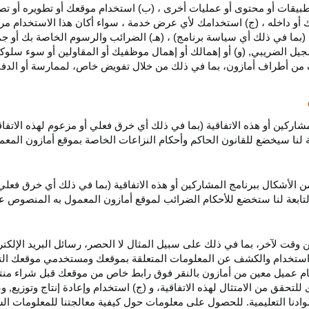
بيقات أو محتوى أو عمليات أخرى ، (ب) استخدام موقعك أو تطويره أو تصميمه
 أو داخله ، (ج) استخدامك لأي عرض خدمة ، سواء أكان هذا الاستخدام مرخص
ية (بما في ذلك أي سياسة برنامج) ، (هـ) الضرائب والرسوم الخاصة بك أو جم
سجيل الضريبي, (و) أو إهمالك أو إهمال موظفيك أو المقاولين أو سوء سلوكهم
ف من أطراف أمازون، بما في ذلك من خلال تفويض خاص، لممارسة أو الدفاع 
مشاركين أو هذه الاتفاقية (بما في ذلك أي خرق فعلي أو مزعوم لهذه الاتفا
تابعة لنا سيخضع للقانون الحاكم وأحكام النزاعات الخاصة بموقع أمازون ال
الأشكال ببرنامج المشاركين أو هذه الاتفاقية (بما في ذلك أي خرق فعلي
التابعة لنا ستخضع
للأحكام الضرائب
لموقع أمازون المعمول به المنصوص ع
 وقت لآخر، بما في ذلك على سبيل المثال لا الحصر، رسائل البريد الإلكتر
يل واستخدام والكشف عن المعلومات المتعلقة بموقعك ومستخدمي موقعك الت
يام عميل معين من أمازون بالنقر فوق رابط خاص من موقعك قبل شراء منت
 للتحقق من الامتثال لهذه الاتفاقية، و (ج) استخدام وإعادة إنتاج وتوزي
دنا التعليمية. للحصول على معلومات حول كيفية معالجتنا للمعلومات ا