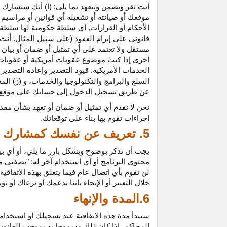
أنت تقر وتضمن وتتعهد بما يلي: (أ) أنك ستشارك ف
موقعك أو صيانته أو تشغيله أي قوانين أو مراسيم أ
الأحكام أو القرارات, أي سلطة حكومية لها سلطة ق
قانوني على إبرام العقود (على سبيل المثال. أنت
مستقل ولا تعتمد على أي تمثيل أو ضمان أو بيا
أخرى إذا كنت موضوع عقوبات أمريكية أو عقوبات
الخدمات الأمريكية. قيود التصدير وإعادة التصدير
السلع والبرامج والتكنولوجيا والخدمات، و (ز) ال
عن طريق تسجيل الدخول إلى حسابك على موقع ش
نحن لا نقدم أي تمثيل أو ضمان أو تعهد بشأن مقد
إجراءات تقوم بها بناء على توقعاتك.
5. تعريف عن نفسك كمشارك
يجب أن تذكر بوضوح وبشكل بارز ما يلي، أو أي ب
محتوى البرنامج أو أي استخدام آخر له: "بصفتي 
لن تقوم بأي اتصال عام فيما يتعلق بهذه الاتفاق
خلال التعبير أو الإيحاء بأننا ندعمك أو نرعاك أو ن
6.المدة والإنهاء
ستبدأ مدة هذه الاتفاقية عند تسجيلك أو استخدامك
المحاكم، إذا كان ذلك مسموحا به بموجب القانون ا