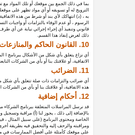
بما في ذلك الجمع بين موقعك أو تلك المواد مع تط
الترويج له أو تسويقه أو أي مواد تظهر على موقعك
به ، (د) انتهاكك لأي بند أو شرط من هذه الاتفاق
الرسوم ، أو عدم الوفاء بالتزامات أو واجبات الت
قانوني وتنفيذ أي إجراء إجرائي نيابة عن أي طر
ذلك لغرض إنفاذ هذا القسم.
10. القانون الحاكم والمنازعات
أي نزاع يتعلق بأي شكل من الأشكال ببرنامج ا ال
الاتفاقية، أو علاقتك بنا أو بأي من الشركات ال
11. الضرائب
أي ضرائب والتزامات ذات صلة تتعلق بأي شكل من 
هذه الاتفاقية، أو علاقتك بنا أو بأي من الشركات 
12. أحكام إضافية
قد نرسل المراسلات المتعلقة ببرنامج الشركاء من
بالإضافة إلى ذلك ، يجوز لنا (أ) مراقبة وتسج
الخاصة ومحتوى البرنامج (على سبيل المثال ، ق
ومراقبته والزحف إليه والتحقيق فيه بطريقة أخرى
على موقعك كأمثلة على أفضل الممارسات في موا