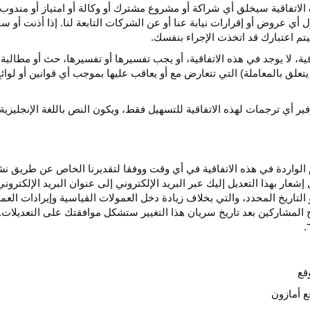
الاتفاقية سيخلق أي
شراكة
أو مشروع مشترك أو وكالة أو امتياز أو مندوب 
ول أي عروض أو إقرارات نيابة عنا أو عن الشركات التابعة لنا. إذا أذنت أ
م اعتبارك قد اتخذت الإجراء بنفسك.
قية،
لا يوجد في هذه
الاتفاقية،
أو يجب تفسيرها أو
تفسيرها،
حث أو مطالبة 
 يتعلق بالمعاملة) التي تتعارض مع أو يعاقب عليها بموجب أي
قوانين
أو لوائ
فير
أي
ترجمات
لهذه
الاتفاقية
للتسهيل
فقط،
ويكون
النص
باللغة
الإنجليزية
واردة في هذه الاتفاقية في أي وقت ووفقا لتقديرنا الخاص عن طريق نشر 
ار بهذا التعديل إليك عبر البريد الإلكتروني إلى عنوان البريد الإلكتر
التاريخ
المحدد،
والتي بخلاف زيادة دخل العمولات القياسية وإيرادات الع
المشاركين بعد تاريخ سريان هذا التغيير ستشكل موافقتك على التعديلات. 
قع
ع أمازون