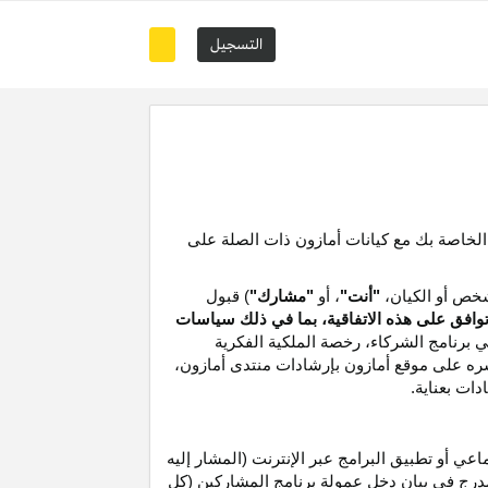
التسجيل
 الخاصة بك مع كيانات أمازون ذات الصلة على
خص أو الكيان،
"أنت"
، أو
"مشارك"
) قبول
توافق على هذه الاتفاقية، بما في ذلك سياسات
ي برنامج الشركاء،
رخصة
الملكية الفكرية
شره على موقع
أمازون
بإرشادات منتدى أمازون،
دات بعناية
.
 أو تطبيق البرامج عبر الإنترنت (المشار إليه
درج في بيان دخل عمولة برنامج المشاركين (كل