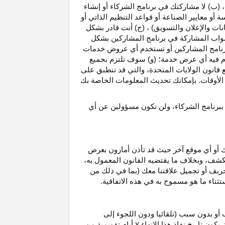
، (ب) لا مشاركتك في برنامج الشركاء أو إنشاء
 أو معايير الصناعة أو قواعد التنظيم الذاتي أو
نات والإعلان والتسويق) ، (ج) أنت قادر بشكل
صواب
المشاركة في برنامج المشاركين بشكل
 برنامج المشاركين أو تستخدم أي عروض خدمات
دم فيه أي عرض خدمة؛ (و) سوف تلتزم بجميع
ع قانون الولايات المتحدة، والتي قد تنطبق على
ع الأوقات. بإمكانك تحديث المعلومات الخاصة بك
 ببرنامج الشركاء، ولن نكون مسؤولين عن أي
ك أو أي موقع آخر حيث قد تأذن أمازون بعرض
الكشف، وبخلاف ما يقتضيه القانون المعمول
به،
حريف أو تجميل علاقتنا معك (بما في ذلك من
باستثناء ما هو مسموح به في هذه الاتفاقية.
 أو بدون سبب (تلقائيا ودون اللجوء إلى
كون تاريخ نفاذ هذا الإنهاء
۷
أيام تقويمية من