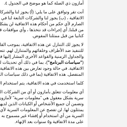
أمازون ذي الصلة كما هو موضح في الجدول ٤.
أنت تقر وتوافق على ما يلي: (أ) يجوز لنا والشر
الاتفاقية ، (ب) يجوز لنا والشركات التابعة لنا
الصارم لأي حكم من أحكام هذه الاتفاقية لن يشكل 
من قبلنا, أي إجراءات قد نتخذها ، وأي موافقات قد
كتابيا من قبل ممثلنا المفوض.
لا يجوز لك التنازل عن هذه الاتفاقية، بموجب الق
للتنفيذ ضد الأطراف وخلفائهم والمتنازل لهم. تت
والجداول الزمنية والقواعد الأخرى المشار إليها
(
"سياسات البرنامج"
)، بما في ذلك أي تحديثات 
الاتفاقية. في حالة وجود تعارض بين هذه الاتفاقي
المنفصل. هذه الاتفاقية (بما في ذلك سياسات البر
كلما استخدمت في هذه الاتفاقية، يتم استخدام ا
أي معلومات تتعلق بأمازون أو أي من الشركات التا
سرية بشكل معقول هي "معلومات سرية" لأمازون وس
وتضمن أن جميع الأشخاص أو الكيانات الذين لديه
يمتثلون لها. لن تفصح عن المعلومات السرية لأي 
السرية من أي استخدام أو إفشاء غير مسموح به ص
على مدة الاتفاقية و٥ سنوات بعد الإنهاء.