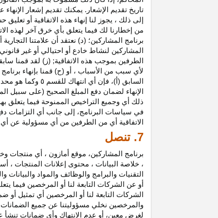
تاريخ تقديم الإشعار. يمكنك تقديم إشعار الإنه
إلى ذلك ، يجوز لنا إنهاء هذه الاتفاقية أو تعلي
من إخطارنا لك فيما يتعلق بأي خرق آخر لهذه الات
برنامج المشاركين؛ (د) نعتقد أن علامتنا التجار
المشاركين لنشاط خادع أو احتيالي أو غير قانوني ؛
الطرفين بموجب هذه الاتفاقية; (ز) لقد قمنا سابق
لأي سبب من الأسباب ، أو (ح) قمنا بإنهاء برنا
السابق (أ)، فإن 
الإنهاء لضمان دفع المبلغ الصحيح (على سبيل المث
ذلك أي وجميع التراخيص الممنوحة فيما يتعلق به
في سياسات البرنامج، إلى جانب أي التزامات د
الاتفاقية أي من الطرفين من أي مسؤولية عن أي 
7. تنصل
برنامج المشاركين، موقع أمازون ، أي منتجات وخ
، خلاصة البيانات ، محتوى إعلانات المنتجات ، أس
التقنيات والبرامج والوظائف والمواد والبيانات و
أو عن الشركات التابعة لنا أو المرخصين فيما يتع
الشركات التابعة لنا أو المرخصين أي تمثيل أو ض
والمرخصين نخلي مسؤوليتنا عن جميع الضمانات فيم
لغرض معين، أو عدم الانتهاك وأي ضمانات تنشأ عن 