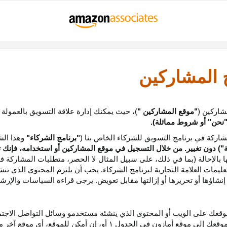
ج المشاركين
شاركين (
"موقع المشاركين "
)، حيث يمكنك إدارة علاقة التسويق بالعمولة
نحن
"
أو شروط مماثلة).
ركة في برنامج التسويق للشركاء الخاص بنا (
"برنامج الشركاء"
وهذا الش
ة
") دون تغيير. من خلال التسجيل في موقع المشاركين أو استخدامه، فإنك 
ا بالإحالة (بما في ذلك، على سبيل المثال لا الحصر، متطلبات المشاركة ف
عليمات
العلامة التجارية لبرنامج الشركاء
.
يجب أن يلتزم المحتوى الذي تن
شاؤها أو تحريرها أو إزالتها مقابل تعويض. يرجى قراءة السياسات والإرشا
عك على الويب أو المحتوى الذي ينشئه مستخدمو وسائل التواصل الاجتماعي
موقعك إلى موقع أمازون في الجدول
۱
أو، إن أمكن
للموقع،
أي موقع آخر م