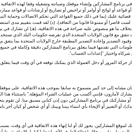
ي برنامج المشاركين وإنشاء موقعك وصيانته وتشغيله وفقا لهذه الاتفاقية 
و قواعد أو لوائح أو أوامر أو تراخيص أو تصاريح أو إرشادات أو قواعد ممارسة
ضائية عليك (بما في ذلك جميع القواعد التي تحكم الاتصالات وحماية البيا
 لست قاصرا أو ممنوعا قانونا من التعاقد)، (د) لقد قمت بتقييم مدى است
ن بخلاف ما هو منصوص عليه صراحة في هذه الاتفاقية، (هـ) لن تشارك في
 تتفق مع قانون الولايات المتحدة الذي تفرضه حكومات البلد الذي تستخ
 وقيود التصدير وإعادة التصدير المطبقة خارج الولايات المتحدة بما يتفق م
معلومات التي تقدمها فيما يتعلق ببرنامج المشاركين دقيقة وكاملة في جمي
ركاه واختيار "إعدادات الحساب".
ار حركة المرور أو دخل العمولة الذي يمكنك توقعه في أي وقت فيما يتعلق
يان مشابه إلى حد كبير مسموح به سابقا بموجب هذه الاتفاقية، على موقع
مشارك لأمازون، فإنني أكسب من عمليات الشراء المؤهلة." باستثناء هذا 
ية أو مشاركتك في برنامج المشاركين دون إذن كتابي مسبق منا. لن تقوم بت
ؤيدك)، أو التعبير أو الإيحاء بأي انتماء بيننا وبينك أو أي شخص أو كيان آخر 
 لموقع المشاركين. يجوز لك أو لنا إنهاء هذه الاتفاقية في أي وقت، بسبب
لمعمول به)، من خلال إعطاء الطرف الآخر إشعارا كتابيا بالإنهاء بشرط أن ي