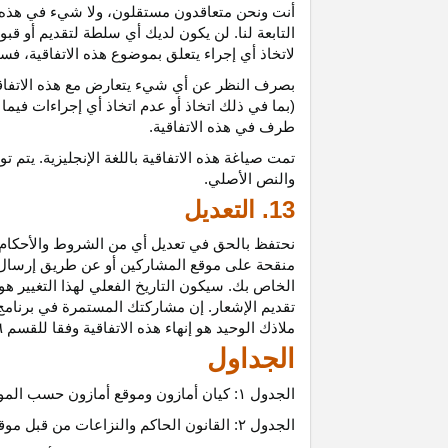
أنت ونحن متعاقدون
مستقلون،
ولا شيء في هذه 
التابعة لنا. لن يكون لديك أي سلطة لتقديم أو قب
لاتخاذ أي إجراء يتعلق بموضوع هذه
الاتفاقية،
فسيت
بصرف النظر عن أي شيء يتعارض مع هذه
الاتفا
(بما في ذلك اتخاذ أو عدم اتخاذ أي إجراءات فيما
طرف في هذه الاتفاقية.
تمت
صياغة
هذه
الاتفاقية
باللغة
الإنجليزية
.
يتم
تو
والنص
الأصلي
.
13. التعديل
نحتفظ بالحق في تعديل أي من الشروط والأحكام ال
منقحة على موقع المشاركين أو عن طريق إرسال إشع
الخاص بك. سيكون التاريخ الفعلي لهذا التغيير هو 
تقديم الإشعار. إن مشاركتك المستمرة في برنامج 
ملاذك الوحيد هو إنهاء هذه الاتفاقية وفقا للقسم ٦.
الجداول
الجدول
۱:
كيان أمازون وموقع أمازون حسب المو
الجدول
۲:
القانون الحاكم والنزاعات من قبل موق