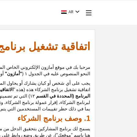
AR
اتفاقية تشغيل برنام
مرحبا بك في موقع أمازون الإلكتروني الخاص الم
النحو المنصوص عليه في الجدول
۱ (
"أمازون"
أو
"
يجب على أي شخص أو كيان يشارك أو يحاول المشا
اتفاقية تشغيل برنامج الشركاء هذه (هذه "
الاتفاقي
البرنامج (المحددة في القسم
۱۲
)
التي تم تضمينه
لبرنامج الشركاء،
إقرار
عمولة برنامج الشركاء، و
ت
بما في ذلك حظر تقييمات المستخدمين التي يتم إن
1. وصف برنامج الشركاء
يسمح لك برنامج المشاركين بتحقيق الدخل من موق
هنا باسم "موقعك")، عن طريق وضع روابط على 