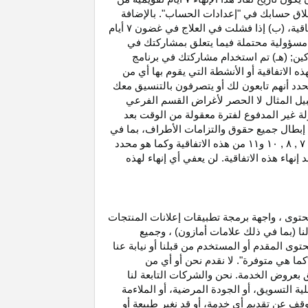
غلاق حسابك في "إعدادات الحساب". بالإضافة
اتفاقية، (ب) إذا فشلت في العلاج في غضون
۷
أيام
أو مسؤولية محتملة فيما يتعلق بمشاركتك في
كين; (هـ) تم استخدام مشاركتك في برنامج
ه الاتفاقية أو الأنشطة التي يقوم بها أي من
نحدد أنهم تابعون لك أو يتصرفون بالتنسيق معك
بيل المثال لا الحصر لأغراض القسم الفرعي
 بدخل العمولة غير المدفوع لفترة معقولة من الوقت بعد
بطال جميع حقوق والتزامات
الأطراف،
بما في
۷ ,
۸ ,
۱۰
و
۱۱
من هذه الاتفاقية وكما هو محدد
هاء هذه الاتفاقية. لن يعفي أي إنهاء لهذه
حتوى ، واجهة برمجة تطبيقات إعلانات المنتجات
لنا (بما في ذلك علامات أمازون) ، وجميع
وى المقدم أو المستخدم من قبلنا أو نيابة عنا
كما هي متوفرة". لا نقدم نحن أو أي من
لق بعروض الخدمة. نحن والشركات التابعة لنا
 التسويق، أو الجودة المرضية، أو الملاءمة
توقف عن تقديم أي خدمة، أو قد نغير
طبيعة
أو