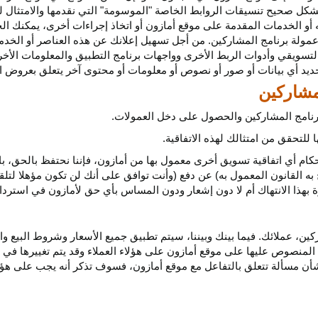
كل صحيح تنسيقات الروابط الخاصة "الموسومة" التي نقدمها والامتثال لهذ
 أو الخدمات المقدمة على موقع أمازون أو اتخاذ إجراءات
أخرى،
يمكنك ال
مولة برنامج المشاركين. من أجل تسهيل إعلانك عن هذه العناصر أو
الخدم
لتسويقي وأدوات الربط الأخرى وواجهات برنامج التطبيق والمعلومات الأخر
حديد أي
بيانات
أو صور أو نصوص أو معلومات أو محتوى آخر يتعلق بعروض ال
 برنامج المشاركين والحصول على دخل العمولات.
للتحقق من امتثالك لهذه الاتفاقية.
كام أي اتفاقية تسويق أخرى معمول بها من أمازون، فإننا نحتفظ بالحق، ب
به القانون المعمول به) عن دفع (وأنت توافق على أنك لن تكون مؤهلا لتل
هذا الانتهاك أم لا دون إشعار ودون المساس بأي حق لأمازون في استرداد ا
ن، عملائك. فيما بينك وبيننا، سيتم تطبيق جميع الأسعار وشروط البيع وا
 المنصوص عليها على موقع أمازون على هؤلاء العملاء وقد يتم تغييرها في
ا بشأن مسألة تتعلق بالتفاعل مع موقع أمازون، فسوف تذكر أنه يجب على هؤل