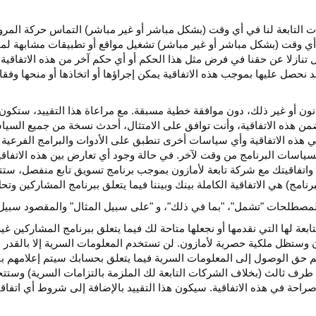
كات التابعة لنا في أي وقت (بشكل مباشر أو غير مباشر) التماس حركة الم
 في أي وقت (بشكل مباشر أو غير مباشر) تشغيل مواقع أو تطبيقات مشابهة ل
تنازلا عن حقنا في فرض مثل هذا الحكم أو أي حكم آخر من هذه الاتفاقية لا
 نحصل عليها بموجب هذه الاتفاقية يمكن إجراؤها أو اتخاذها أو منحها وفقا
انون أو غير ذلك، دون موافقة خطية مسبقة. مع مراعاة هذا التقييد، ستكون 
ضمن هذه الاتفاقية، وأنت توافق على الامتثال، أحدث نسخة من جميع السي
 في هذه الاتفاقية وأي سياسات أخرى تنطبق على الأدوات والبرامج الفرعية
لسياسات البرنامج من وقت لآخر. في حالة وجود أي تعارض بين هذه الاتفاق
ة واتفاقيتك مع شركة تابعة لأمازون بموجب برنامج تسويق تابع منفصل، ستتحك
نامج) هي الاتفاقية الكاملة بينك وبيننا فيما يتعلق ببرنامج المشاركين و
لمصطلحات "تشمل"، "بما في ذلك"، و "على سبيل المثال" والمقصود سبيل ا
بعة لها التي نقدمها أو نجعلها متاحة لك فيما يتعلق ببرنامج المشاركين غي
تظل ملكية حصرية لأمازون. لن تستخدم المعلومات السرية إلا بالقدر ال
م حق الوصول إلى المعلومات السرية فيما يتعلق بحسابك سيتم إعلامهم با
طرف ثالث (بخلاف الشركات التابعة لك الملزمة بالتزامات السرية) وستتخذ
راحة في هذه الاتفاقية. سيكون هذا التقييد بالإضافة إلى شروط أي اتفا