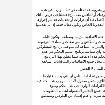
رور بشروط قد تختلف عن تلك الواردة في هذه
موقعك أو تتنافس معه ، (ج) فشلنا في فرض أدائك
حقا ، (د) أي قرارات أو تحديثات قد يتم إجراؤها
 لتقديرنا الخاص وتكون فعالة فقط إذا تم تقديمها
هذه الاتفاقية ملزمة، ومصلحة، وتكون قابلة
اسات والملاحق والمواصفات والمبادئ التوجيهية
 والميزات المتاحة لك بموجب برنامج المشاركين
ية وأي سياسة برنامج، سيتم التحكم في هذه
م هذه الاتفاقية فيما يتعلق بهذا البرنامج
تحل محل جميع الاتفاقيات والمناقشات السابقة.
لمثال لا الحصر.
ر معروفة لعامة الناس أو التي يجب اعتبارها
لازم بشكل معقول لأدائك بموجب هذه الاتفاقية
لالتزامات الواردة في هذا الحكم وسوف
 جميع التدابير المعقولة لحماية المعلومات
قية سرية أو عدم إفشاء بين الطرفين وسيطبق