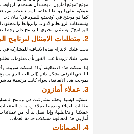
موقع "موقع أمازون"). يجب أن تستخدم الروابط بش
عملاؤنا على الروابط الخاصة لشراء عنصر تم بيعه
كما هو موضح في (وتخضع للقيود في) بيان دخل ع
وتنسيقات الروابط والأدوات والروابط والمحتوى ا
البرنامج"). يستثني محتوى البرنامج على وجه الت
2. متطلبات الامتثال لبرنامج المشاركين
يجب عليك الالتزام بهذه الاتفاقية للمشاركة في
يجب عليك تزويدنا على الفور بأي معلومات نطلبها 
إذا انتهكت هذه
الاتفاقية،
أو إذا انتهكت شروط وأح
لنا، في التوقف بشكل دائم (إلى الحد الذي يسمح 
بموجب هذه
الاتفاقية،
سواء كانت مرتبطة مباشرة ب
3. عملاء أمازون
عملاؤنا
ليسوا،
بحكم مشاركتك في برنامج المشاركي
بطلبات العملاء وخدمة العملاء ومبيعات المنتجات
عملائنا أو تخاطبها، وإذا اتصل بنا أي من عملائن
أمازون هذا لمعالجة مشكلات خدمة العملاء.
4. الضمانات