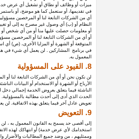
ميزات أو وظائف أو نطاق أو تشغيل أي عرض خدمة
في تقديمها، أو ستعمل كما هو موضح، أو باستمرار 
أي من الشركات التابعة لنا أو المرخصين مسؤولي
النظام أو (ب) أي وصول غير مصرح به إلى أو
تغيي
أو معلومات حصلت عليها منا أو من أي شخص أو 
أو أي من الشركات التابعة لنا أو المرخصين مسؤو
المتوقعة أو الشهرة أو المزايا
الأخرى،
(ص) أي است
في
برنامج المشاركين
. لن يعمل أي شيء في هذ
المعمول به.
8. القيود على المسؤولية
لن نكون نحن أو أي من الشركات التابعة لنا أو 
الأرباح أو الشهرة أو الاستخدام أو البيانات الناش
الناشئة فيما يتعلق بعروض الخدمة إجمالي دخل ا
الحدث الذي أدى إلى أحدث مطالبة بالمسؤولية. 
تعويض عادل آخر فيما يتعلق بهذه الاتفاقية. لن ي
9. التعويض
إلى أقصى حد يسمح به القانون المعمول به ، لن 
استخدامك لأي عرض خدمة) أو انتهاكك لهذه الاتفا
وممثليهم ، من وضد جميع المطالبات والأضرار وال