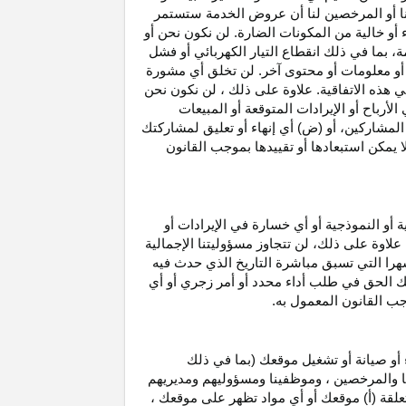
نا أو المرخصين لنا أن عروض الخدمة ستستمر
 أو خالية من المكونات الضارة. لن نكون نحن أو
ة، بما في ذلك انقطاع
التيار الكهربائي أو فشل
أو معلومات أو محتوى آخر. لن تخلق أي مشورة
هذه الاتفاقية. علاوة على
ذلك ،
لن نكون نحن
ي
الأرباح
أو الإيرادات المتوقعة أو المبيعات
المشاركين
، أو (ض) أي إنهاء أو تعليق لمشاركتك
لا يمكن استبعادها أو تقييدها بموجب القانون
ية أو النموذجية أو أي خسارة في
الإيرادات
أو
. علاوة على ذلك، لن تتجاوز مسؤوليتنا الإجمالية
هرا التي تسبق مباشرة التاريخ الذي حدث فيه
ك الحق في طلب أداء محدد أو أمر زجري أو أي
جب القانون المعمول به.
أو صيانة أو تشغيل موقعك (بما في ذلك
لنا والمرخصين ، وموظفينا ومسؤوليهم ومديريهم
علقة (أ) موقعك أو أي مواد تظهر على موقعك ،