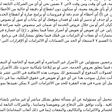
، في أي وقت ومن وقت لآخر. لا نضمن نحن أو أي من الشركات التابعة ل
أو بأي طريقة معينة، أو ستكون دون انقطاع أو دقيقة أو خالية من الأخطاء
ن عن (أ) أي أخطاء أو عدم
دقة
أو فيروسات أو برامج ضارة أو انقطاع الخدم
ر
أو حذف أو تدمير أو تلف أو فقدان
موقعك
أو أي بيانات أو صور أو نصوص 
كيان آخر أو من خلال عروض الخدمة أي ضمان غير منصوص عليه صراحة في 
لين عن أي تعويض أو تعويض أو أضرار تنشأ فيما يتعلق بـ (خ) أي خسارة ف
ثمارات أو نفقات أو التزامات من قبلك فيما يتعلق بمشاركتك في
برنامج 
ا القسم
۷
لاستبعاد أو الحد من الضمانات أو الالتزامات أو الإقرارات التي 
المرخصين مسؤولين عن الأضرار غير
المباشرة
أو العرضية أو الخاصة أو التبع
ئة فيما يتعلق بعروض الخدمة، حتى لو تم إبلاغنا بإمكانية حدوث تلك الأضرار
لعمولات المدفوع أو المستحق لك بموجب هذه الاتفاقية في الاثني عشر ش
أنت تتنازل بموجب هذا عن أي حق أو تعويض في حقوق الملكية، بما في ذل
عمل أي شيء في هذه الفقرة للحد من الالتزامات التي لا يمكن تقييدها بمو
نتحمل أي مسؤولية عن أي مسألة تتعلق بشكل مباشر أو غير مباشر بإنشاء 
قية ، وأنت توافق على الدفاع عن وتعويضنا وحمايتنا ، والشركات التابعة 
خسائر والالتزامات والتكاليف والنفقات (بما في ذلك أتعاب المحاماة) المت