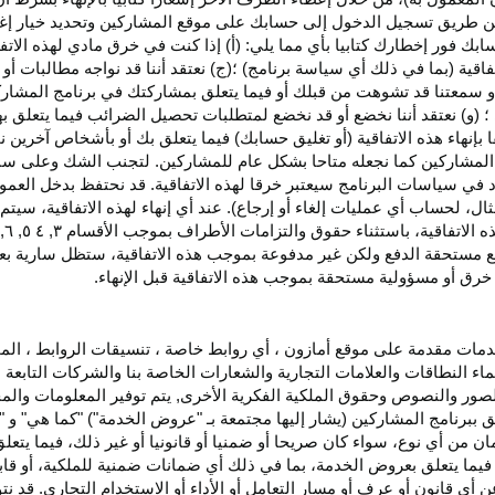
اء عن طريق تسجيل الدخول إلى حسابك على موقع المشاركين وتحديد خيار إ
ق حسابك فور إخطارك كتابيا بأي مما يلي: (أ) إذا كنت في خرق مادي لهذه ال
فاقية (بما في ذلك أي سياسة برنامج) ؛(ج) نعتقد أننا قد نواجه مطالبات 
ية أو سمعتنا قد تشوهت من قبلك أو فيما يتعلق بمشاركتك في برنامج المشار
 (و) نعتقد أننا نخضع أو قد نخضع لمتطلبات تحصيل الضرائب فيما يتعلق بهذ
ا بإنهاء هذه الاتفاقية (أو تغليق حسابك) فيما يتعلق بك أو بأشخاص آخرين 
مج المشاركين كما نجعله متاحا بشكل عام للمشاركين. لتجنب الشك وعلى س
أي انتهاك للقسم ٥ وكما هو محدد في سياسات البرنامج سيعتبر خرقا لهذه الاتفاقية. قد نحتفظ
ال، لحساب أي عمليات إلغاء أو إرجاع). عند أي إنهاء لهذه
الاتفاقية،
سيتم إ
ذه
الاتفاقية،
باستثناء حقوق والتزامات الأطراف بموجب الأقسام
۳
, ٤ ٥, ٦,
فع مستحقة
الدفع
ولكن غير مدفوعة بموجب هذه الاتفاقية، ستظل سارية بعد إن
خرق أو مسؤولية مستحقة بموجب هذه الاتفاقية قبل الإنهاء.
دمات مقدمة على موقع أمازون ، أي روابط خاصة ، تنسيقات الروابط ، الم
ماء النطاقات والعلامات التجارية والشعارات الخاصة بنا والشركات التابعة 
الصور والنصوص وحقوق الملكية الفكرية الأخرى, يتم توفير المعلومات والمحت
لق ببرنامج المشاركين (يشار إليها مجتمعة بـ "عروض الخدمة") "كما هي" و "
مان من أي نوع، سواء كان
صريحا
أو ضمنيا أو قانونيا أو غير ذلك، فيما يتع
ا يتعلق بعروض الخدمة، بما في ذلك أي ضمانات ضمنية للملكية، أو قابلية
أي قانون أو عرف أو مسار التعامل أو الأداء أو الاستخدام التجاري. قد ن