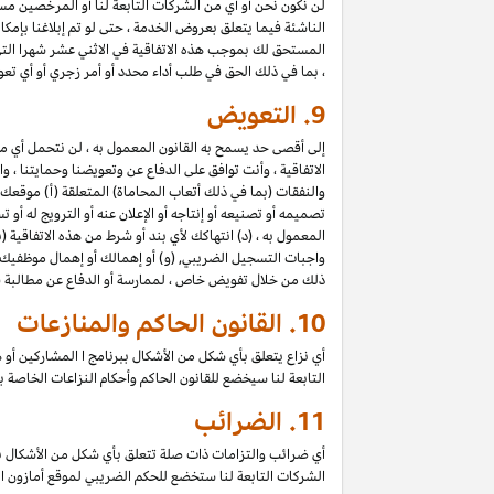
لن نكون نحن أو أي من الشركات التابعة لنا أو المرخصين مسؤول
الناشئة فيما يتعلق بعروض الخدمة ، حتى لو تم إبلاغنا بإمك
المستحق لك بموجب هذه الاتفاقية في الاثني عشر شهرا الت
، بما في ذلك الحق في طلب أداء محدد أو أمر زجري أو أي تعو
9.
التعويض
إلى أقصى حد يسمح به القانون المعمول به ، لن نتحمل أي 
الاتفاقية ، وأنت توافق على الدفاع عن وتعويضنا وحمايتنا ،
والنفقات (بما في ذلك أتعاب المحاماة) المتعلقة (أ) موقعك
تصميمه أو تصنيعه أو إنتاجه أو الإعلان عنه أو الترويج له أو
المعمول به ، (د) انتهاكك لأي بند أو شرط من هذه الاتفاقية (
واجبات التسجيل الضريبي, (و)
أو
إهمالك أو إهمال موظفيك أو
ذلك من خلال تفويض خاص ، لممارسة أو الدفاع عن مطالبة قان
10.
القانون الحاكم والمنازعات
أي نزاع يتعلق بأي شكل من الأشكال ببرنامج ا المشاركين أو ه
التابعة لنا سيخضع للقانون الحاكم وأحكام النزاعات الخاصة 
11.
الضرائب
أي ضرائب والتزامات ذات صلة تتعلق بأي شكل من الأشكال ب
الشركات التابعة لنا ستخضع للحكم الضريبي لموقع أمازون ا