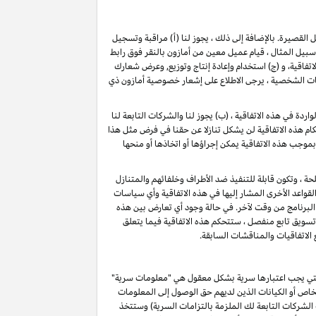
ل القصيرة
. بالإضافة إلى ذلك ، يجوز لنا (أ) مراقبة وتسجيل
ل المثال ، قيام عميل معين من أمازون بالنقر فوق رابط
فاقية، و (ج) استخدام وإعادة إنتاج وتوزيع, وعرض شعارك
ات الشخصية ، يرجى الاطلاع على إشعار خصوصية أمازون ذي
دة في هذه الاتفاقية ، (ب) يجوز لنا والشركات التابعة لنا
م هذه الاتفاقية لن يشكل تنازلا عن حقنا في فرض مثل هذا
بموجب هذه الاتفاقية يمكن إجراؤها أو اتخاذها أو منحها
حة ، وتكون قابلة للتنفيذ ضد الأطراف وخلفائهم والمتنازل
قواعد الأخرى المشار إليها في هذه الاتفاقية وأي سياسات
البرنامج من وقت لآخر. في حالة وجود أي تعارض بين هذه
 تسويق تابع منفصل ، ستتحكم هذه الاتفاقية فيما يتعلق
 الاتفاقيات والمناقشات السابقة.
و التي يجب اعتبارها سرية بشكل معقول هي "معلومات سرية"
خاص أو الكيانات الذين لديهم حق الوصول إلى المعلومات
الشركات التابعة لك الملزمة بالتزامات السرية) وستتخذ