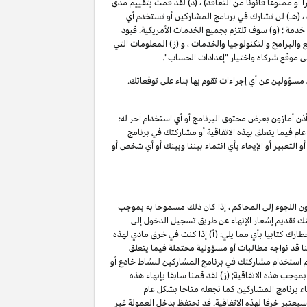
 أو ممنوعا قانونا من التعاقد) ، (د) لقد قمت بتقييم مدى
 (هـ) لن تشارك في برنامج المشاركين أو تستخدم أي
مة ؛ (و) سوف تلتزم بجميع الخدمات الأمريكية. قيود
 والبرامج والتكنولوجيا والخدمات ، و (ز) المعلومات التي
 موقع شركاه واختيار "إعدادات الحساب".
 مسؤولين عن أي إجراءات تقوم بها بناء على توقعاتك.
ذن أمازون بعرض محتوى البرنامج أو أي استخدام آخر له:
ام فيما يتعلق بهذه الاتفاقية أو مشاركتك في برنامج
 التعبير أو الإيحاء بأي انتماء بيننا وبينك أو أي شخص أو
ون اللجوء إلى المحاكم ، إذا كان ذلك مسموحا به بموجب
كنك تقديم إشعار الإنهاء عن طريق تسجيل الدخول إلى
ارك كتابيا بأي مما يلي: (أ) إذا كنت في خرق مادي لهذه
ننا قد نواجه مطالبات أو مسؤولية محتملة فيما يتعلق
تم استخدام مشاركتك في برنامج المشاركين لنشاط خادع أو
موجب هذه الاتفاقية; (ز) لقد قمنا سابقا بإنهاء هذه
اء برنامج المشاركين كما نجعله متاحا بشكل عام
(أ) ، فإن أي انتهاك للقسم ٥ وكما هو محدد في سياسات البرنامج سيعتبر خرقا لهذه الاتفاقية. قد نحتفظ بدخل العمولة غير