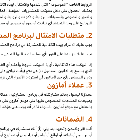
الروابط الخاصة "الموسومة" التي نقدمها والامتثال لهذه الات
يمكنك الحصول على دخل عمولات للمشتريات المؤهلة ، كما ه
والصور والنصوص وتنسيقات الروابط والأدوات والروابط والم
البرنامج على وجه التحديد أي بيانات أو صور أو نصوص أو مع
2.
متطلبات الامتثال لبرنامج الم
يجب عليك الالتزام بهذه الاتفاقية للمشاركة في برنامج الم
يجب عليك تزويدنا على الفور بأي معلومات نطلبها للتحقق من 
إذا انتهكت هذه الاتفاقية ، أو إذا انتهكت شروط وأحكام أي ا
الذي يسمح به القانون المعمول به) عن دفع (وأنت توافق على 
ودون المساس بأي حق لأمازون في استرداد الأضرار التي تزيد 
3.
عملاء أمازون
عملاؤنا ليسوا ، بحكم مشاركتك في برنامج المشاركين، عملائ
ومبيعات المنتجات المنصوص عليها على موقع أمازون على هؤلاء
بالتفاعل مع موقع أمازون ، فسوف تذكر أنه يجب على هؤلاء ا
4.
الضمانات
أنت تقر وتضمن وتتعهد بما يلي: (أ) أنك ستشارك في برنامج 
أو مراسيم أو قواعد أو لوائح أو أوامر أو تراخيص أو تصاريح أ