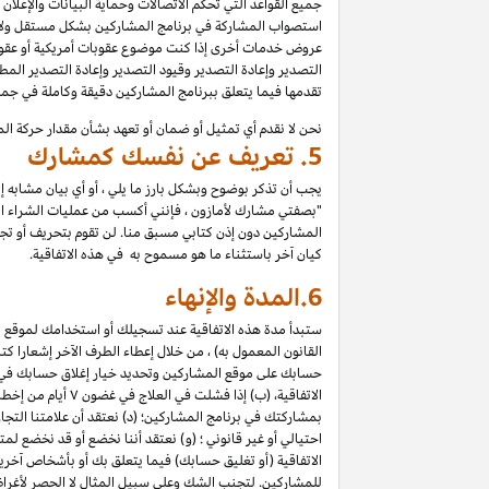
جميع القواعد التي تحكم الاتصالات وحماية البيانات والإعلان
استصواب المشاركة في برنامج المشاركين بشكل مستقل ولا تع
عروض خدمات أخرى إذا كنت موضوع عقوبات أمريكية أو عقوبات
التصدير وإعادة التصدير وقيود التصدير وإعادة التصدير المطب
تقدمها فيما يتعلق ببرنامج المشاركين دقيقة وكاملة في ج
نحن لا نقدم أي تمثيل أو ضمان أو تعهد بشأن مقدار حركة الم
5.
تعريف عن نفسك كمشارك
يجب أن تذكر بوضوح وبشكل بارز ما يلي ، أو أي بيان مشابه 
"بصفتي مشارك لأمازون ، فإنني أكسب من عمليات الشراء المؤه
المشاركين دون إذن كتابي مسبق منا. لن تقوم بتحريف أو تجميل 
كيان آخر باستثناء ما هو مسموح به في هذه الاتفاقية.
6.
المدة والإنهاء
ستبدأ مدة هذه الاتفاقية عند تسجيلك أو استخدامك لموقع الم
القانون المعمول به) ، من خلال إعطاء الطرف الآخر إشعارا كتابي
حسابك على موقع المشاركين وتحديد خيار إغلاق حسابك في "إعد
الاتفاقية، (ب) إذا فشلت في العلاج في غضون
۷
أيام من إخطا
بمشاركتك في برنامج المشاركين؛ (د) نعتقد أن علامتنا الت
احتيالي أو غير قانوني ؛ (و) نعتقد أننا نخضع أو قد نخضع لم
الاتفاقية (أو تغليق حسابك) فيما يتعلق بك أو بأشخاص آخري