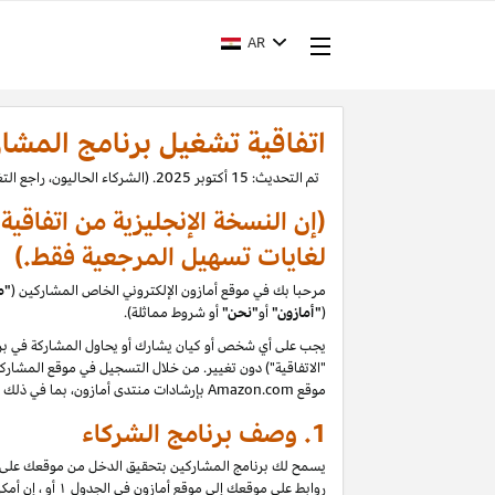
AR
اتفاقية تشغيل برنامج المشا
تم التحديث: 15 أكتوبر 2025. (الشركاء الحاليون، راجع التغييرات.)
(إن النسخة الإنجليزية من اتفاقي
لغايات تسهيل المرجعية فقط.)
مرحبا بك في موقع أمازون الإلكتروني الخاص المشاركين (
"م
(
"
أمازون"
أو
"نحن"
أو شروط مماثلة).
يجب على أي شخص أو كيان يشارك أو يحاول المشاركة في برن
"الاتفاقية") دون تغيير. من خلال التسجيل في موقع المشاركين
موقع
Amazon.com
بإرشادات منتدى أمازون، بما في ذلك ح
1.
وصف برنامج الشركاء
يسمح لك برنامج المشاركين بتحقيق الدخل من موقعك على الو
روابط على موقعك إلى موقع أمازون في الجدول
۱
أو ، إن أم