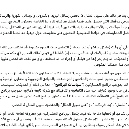
بما في ذلك على سبيل المثال لا الحصر، رسائل البريد الإلكتروني والرسائل الفورية والرسائ
 موقعك التي نحصل عليها فيما يتعلق بعرضك للروابط الخاصة ومحتوى البرنامج (على سبي
ة موقعك ومراقبته والزحف إليه والتحقيق فيه بطريقة أخرى للتحقق من الامتثال لهذه الات
ضل الممارسات في موادنا التعليمية. للحصول على معلومات حول كيفية معالجتنا للمعلوم
لنا في أي وقت (بشكل مباشر أو غير مباشر) التماس حركة المرور بشروط قد تختلف عن تلك الوار
يقات مشابهة لموقعك أو تتنافس معه ، (ج) فشلنا في فرض أدائك الصارم لأي حكم من أحكا
ت أو تحديثات قد يتم إجراؤها من قبلنا, أي إجراءات قد نتخذها ، وأي موافقات قد نحصل عليها 
ا من قبل ممثلنا المفوض.
ر ذلك ، دون موافقة خطية مسبقة. مع مراعاة هذا التقييد ، ستكون هذه الاتفاقية ملزمة ، ومصل
دث نسخة من جميع السياسات والملاحق والمواصفات والمبادئ التوجيهية والجداول الزمنية وال
ة لك بموجب برنامج المشاركين (
"سياسات البرنامج"
) ، بما في ذلك أي تحديثات لسياسات 
ة. في حالة وجود تعارض بين هذه الاتفاقية واتفاقيتك مع شركة تابعة لأمازون بموجب برنامج
البرنامج) هي الاتفاقية الكاملة بينك وبيننا فيما يتعلق ببرنامج المشاركين وتحل محل جميع
"تشمل" ، "بما في ذلك" ، و "على سبيل المثال" والمقصود سبيل المثال لا الحصر.
لتي نقدمها أو نجعلها متاحة لك فيما يتعلق ببرنامج المشاركين غير معروفة لعامة الناس أ
 السرية إلا بالقدر اللازم بشكل معقول لأدائك بموجب هذه الاتفاقية وتضمن أن جميع الأش
دة في هذا الحكم وسوف يمتثلون لها. لن تفصح عن المعلومات السرية لأي طرف ثالث (بخلاف 