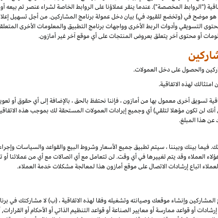
فاقية ("الروابط المخصصة"). عندما ينقر عملاؤنا على الروابط الخاصة لشراء عنصر تم بيعه أو
و موضح في (وتخضع للقيود في) بيان دخل عمولة برنامج المشاركين. من أجل تسهيل إعلانك 
حتوى التسويقي وأدوات الربط الأخرى وواجهات برنامج التطبيق والمعلومات الأخرى المتعلق
لومات أو محتوى آخر يتعلق بعروض المنتجات على أي موقع آخر غير أمازون.
شاركين
شاركين والحصول على دخل العمولات.
امتثالك لهذه الاتفاقية.
تفاقية تسويق أخرى معمول بها من أمازون ، فإننا نحتفظ بالحق ، بالإضافة إلى أي حقوق أو تع
أنك لن تكون مؤهلا لتلقي) أي وجميع إيرادات العمولات المستحقة لك بموجب هذه الاتفاقية ،
عن هذا المبلغ.
ك. فيما بينك وبيننا ، سيتم تطبيق جميع الأسعار وشروط البيع والقواعد والسياسات وإجراء
 العملاء وقد يتم تغييرها في أي وقت. لن تتعامل مع أي اتصالات مع أي من عملائنا أو تخا
لعملاء اتباع إرشادات الاتصال على موقع أمازون هذا لمعالجة مشكلات خدمة العملاء.
المشاركين وإنشاء موقعك وصيانته وتشغيله وفقا لهذه الاتفاقية ، (ب) لا مشاركتك في برنام
و إرشادات أو قواعد ممارسة أو معايير الصناعة أو قواعد التنظيم الذاتي أو الأحكام أو القرار