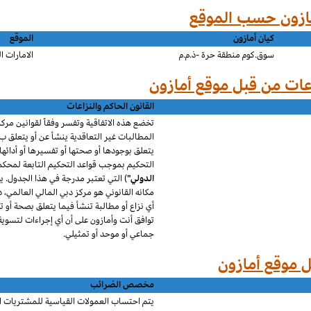
كيان أمازون
الموقع
سوق.كوم منطقة حرة -ذ.م.م
الامارات ا
القانون الحاكم والنزاعات
تخضع هذه الاتفاقية وتفسر وفقاً لقوانين مركز
المطالبات غير التعاقدية
ينشأ عن
أو يتعلق ب
يتعلق بوجودها أو صحتها أو تفسيرها أو أدائها أ
التحكيم بموجب قواعد التحكيم التابعة لمحكمة
الدولي"
)
التي تعتبر مدرجة في هذا الجدول. ي
مكانه القانوني هو مركز دبي المالي العالمي، د
أي نزاع أو مطالبة تنشأ فيما يتعلق بصحة أو ت
توافق أنت و
أمازون
على أن أي إجراءات لتسوي
جماعي أو موحد أو تمثيلي.
مخصص الضرائب
يتم احتساب العمولات القياسية للمشتريات ال