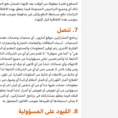
المدفوع لفترة معقولة من الوقت بعد الإنهاء لضمان دفع المب
ذلك أي وجميع التراخيص الممنوحة فيما يتعلق بهذه الاتفاق
التزامات دفع مستحقة الدفع ولكن غير مدفوعة بموجب هذه الا
بموجب هذه الاتفاقية قبل الإنهاء.
7.
تنصل
برنامج المشاركين، موقع أمازون ، أي منتجات وخدمات مقدمة ع
المنتجات ، أسماء النطاقات والعلامات التجارية والشعارات ا
الفكرية الأخرى, يتم توفير المعلومات والمحتوى المقدم أو ال
هي" و "كما هي متوفرة". لا نقدم نحن أو أي من الشركات التا
التابعة لنا والمرخصين نخلي مسؤوليتنا عن جميع الضمانا
الانتهاك وأي ضمانات تنشأ عن أي قانون أو عرف أو مسار التع
ومن وقت لآخر. لا نضمن نحن أو أي من الشركات التابعة لنا 
أو خالية من الأخطاء أو خالية من المكونات الضارة. لن نكون 
انقطاع التيار الكهربائي أو فشل النظام أو (ب) أي وصول غير
معلومات حصلت عليها منا أو من أي شخص أو كيان آخر أو من 
مسؤولين عن أي تعويض أو تعويض أو أضرار تنشأ فيما يتعلق بـ 
قبلك فيما يتعلق بمشاركتك في برنامج المشاركين ، أو (ض)
لا يمكن استبعادها أو تقييدها بموجب القانون المعمول به.
8.
القيود على المسؤولية