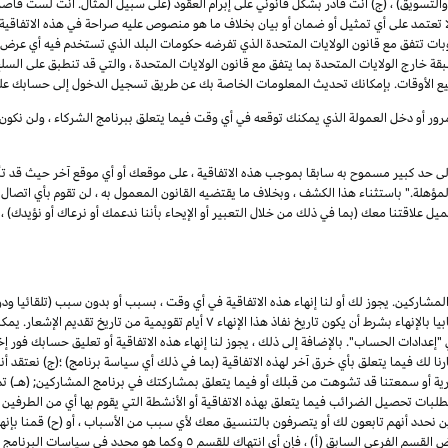
 والتسويق) ، (ج) أنت قادر بشكل قانوني على إبرام العقود (على سبيل المثال. أنت لست قاصرا
تمد على أي تمثيل أو ضمان أو بيان بخلاف ما هو منصوص عليه صراحة في هذه الاتفاقية ،
 تتفق مع قانون الولايات المتحدة الذي تفرضه حكومات البلد الذي تستخدم فيه أي عرض خد
قة خارج الولايات المتحدة بما يتفق مع قانون الولايات المتحدة ، والتي قد تنطبق على السلع
ميع الأوقات. بإمكانك تحديث المعلومات الخاصة بك عن طريق تسجيل الدخول إلى حسابك على
رور أو دخل العمولة الذي يمكنك توقعه في أي وقت فيما يتعلق ببرنامج الشركاء ، ولن نكون
إلى حد كبير مسموح به سابقا بموجب هذه الاتفاقية ، على موقعك أو أي موقع آخر حيث قد تأ
لة." باستثناء هذا الكشف ، وبخلاف ما يقتضيه القانون المعمول به ، لن تقوم بأي اتصال ع
علاقتنا معك (بما في ذلك من خلال التعبير أو الإيحاء بأننا ندعمك أو نرعاك أو نؤيدك) ، أو
شاركين. يجوز لك أو لنا إنهاء هذه الاتفاقية في أي وقت ، بسبب أو بدون سبب (تلقائيا ود
ا بالإنهاء بشرط أن يكون تاريخ نفاذ هذا الإنهاء
۷
أيام تقويمية من تاريخ تقديم الإشعار. يم
ادات الحساب". بالإضافة إلى ذلك ، يجوز لنا إنهاء هذه الاتفاقية أو تعليق حسابك فور إخط
رنا لك فيما يتعلق بأي خرق آخر لهذه الاتفاقية (بما في ذلك أي سياسة برنامج) ؛(ج) نعتقد أ
جارية أو سمعتنا قد تشوهت من قبلك أو فيما يتعلق بمشاركتك في برنامج المشاركين; (هـ) 
تطلبات تحصيل الضرائب فيما يتعلق بهذه الاتفاقية أو الأنشطة التي يقوم بها أي من الطرفين ب
ن نحدد أنهم تابعون لك أو يتصرفون بالتنسيق معك لأي سبب من الأسباب ، أو (ح) قمنا بإنه
للمشاركين. لتجنب الشك وعلى سبيل المثال لا الحصر لأغراض القسم الفرعي السابق 