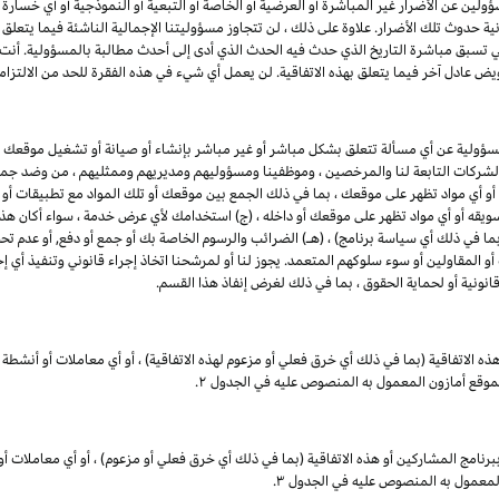
ين عن الأضرار غير المباشرة أو العرضية أو الخاصة أو التبعية أو النموذجية أو أي خسارة في ا
انية حدوث تلك الأضرار. علاوة على ذلك ، لن تتجاوز مسؤوليتنا الإجمالية الناشئة فيما يتع
ي تسبق مباشرة التاريخ الذي حدث فيه الحدث الذي أدى إلى أحدث مطالبة بالمسؤولية. أن
يض عادل آخر فيما يتعلق بهذه الاتفاقية. لن يعمل أي شيء في هذه الفقرة للحد من الالتزام
مسؤولية عن أي مسألة تتعلق بشكل مباشر أو غير مباشر بإنشاء أو صيانة أو تشغيل موقعك 
 والشركات التابعة لنا والمرخصين ، وموظفينا ومسؤوليهم ومديريهم وممثليهم ، من وضد جميع
 أو أي مواد تظهر على موقعك ، بما في ذلك الجمع بين موقعك أو تلك المواد مع تطبيقات أو
 تسويقه أو أي مواد تظهر على موقعك أو داخله ، (ج) استخدامك لأي عرض خدمة ، سواء أكان هذا 
بما في ذلك أي سياسة برنامج) ، (هـ) الضرائب والرسوم الخاصة بك أو جمع أو دفع, أو عدم تحصي
 المقاولين أو سوء سلوكهم المتعمد. يجوز لنا أو لمرشحنا اتخاذ إجراء قانوني وتنفيذ أي إج
ونية أو لحماية الحقوق ، بما في ذلك لغرض إنفاذ هذا القسم.
ذه الاتفاقية (بما في ذلك أي خرق فعلي أو مزعوم لهذه الاتفاقية) ، أو أي معاملات أو أنشطة 
بموقع أمازون المعمول به المنصوص عليه في الجدول ۲.
برنامج
المشاركين
أو هذه الاتفاقية (بما في ذلك أي خرق فعلي أو مزعوم) ، أو أي معاملات أو
لمعمول به المنصوص عليه في الجدول ۳.