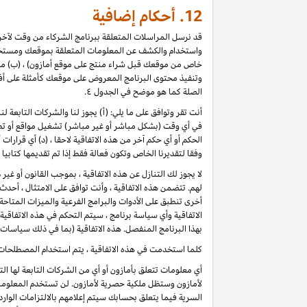
12.
أحكام إضافية
قد نرسل المراسلات المتعلقة ببرنامج الشركاء من وقت لآخر، 
واستخدام والكشف عن المعلومات المتعلقة بموقعك ومستخدمي
خاص من موقعك قبل شراء منتج على موقع أمازون) ، (ب) مراجع
وتنفيذ محتوى البرنامج المعروض على موقعك كأمثلة على أف
الصلة كما هو موضح في الجدول ٤.
أنت تقر وتوافق على ما يلي: (أ) يجوز لنا والشركات التابعة 
في أي وقت (بشكل مباشر أو غير مباشر) تشغيل مواقع أو تطب
الحكم أو أي حكم آخر من هذه الاتفاقية لاحقا ، (د) أي قرارا
وفقا لتقديرنا الخاص وتكون فعالة فقط إذا تم تقديمها كتابي
لا يجوز لك التنازل عن هذه الاتفاقية ، بموجب القانون أو غي
لهم. تتضمن هذه الاتفاقية ، وأنت توافق على الامتثال ، أح
أخرى تنطبق على الأدوات والبرامج الفرعية والميزات المتاح
الاتفاقية وأي سياسة برنامج ، سيتم التحكم في هذه الاتفاقي
بهذا البرنامج المنفصل. هذه الاتفاقية (بما في ذلك سياسات 
كلما استخدمت في هذه الاتفاقية ، يتم استخدام المصطلحات 
أي معلومات تتعلق بأمازون أو أي من الشركات التابعة لها ا
لأمازون وستظل ملكية حصرية لأمازون. لن تستخدم المعلومات
السرية فيما يتعلق بحسابك سيتم إعلامهم بالالتزامات الوار