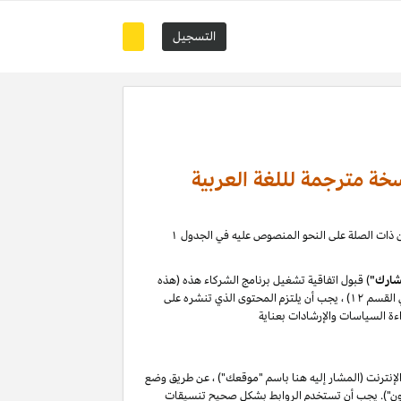
التسجيل
خة مترجمة لللغة العربية
)، حيث يمكنك إدارة علاقة التسويق بالعمولة الخاصة بك مع كيانات أمازون ذات الصلة على النحو المنصوص عليه في الجدول ۱
ارك"
) قبول اتفاقية تشغيل برنامج الشركاء هذه (هذه
م ۱۲) ،
يجب أن يلتزم المحتوى الذي تنشره على
ءة السياسات والإرشادات بعناية
إنترنت (المشار إليه هنا باسم "موقعك") ، عن طريق وضع
ازون"). يجب أن تستخدم الروابط بشكل صحيح تنسيقات