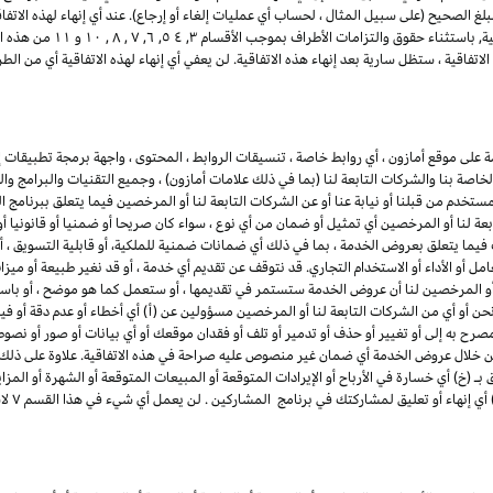
لغ الصحيح (على سبيل المثال ، لحساب أي عمليات إلغاء أو إرجاع). عند أي إنهاء لهذه الاتف
ية, باستثناء حقوق والتزامات الأطراف بموجب الأقسام
۳
, ٤ ٥, ٦,
۷ ,
۸ ,
۱۰
و
۱۱
من هذه ال
تفاقية ، ستظل سارية بعد إنهاء هذه الاتفاقية. لن يعفي أي إنهاء لهذه الاتفاقية أي من 
لى موقع أمازون ، أي روابط خاصة ، تنسيقات الروابط ، المحتوى ، واجهة برمجة تطبيقات إع
لخاصة بنا والشركات التابعة لنا (بما في ذلك علامات أمازون) ، وجميع التقنيات والبرامج و
مستخدم من قبلنا أو نيابة عنا أو عن الشركات التابعة لنا أو المرخصين فيما يتعلق ببرنامج
بعة لنا أو المرخصين أي تمثيل أو ضمان من أي نوع ، سواء كان صريحا أو ضمنيا أو قانونيا 
ت فيما يتعلق بعروض الخدمة ، بما في ذلك أي ضمانات ضمنية
للملكية
، أو قابلية التسويق ،
امل أو الأداء أو الاستخدام التجاري. قد نتوقف عن تقديم أي خدمة ، أو قد نغير طبيعة أو 
أو المرخصين لنا أن عروض الخدمة ستستمر في تقديمها ، أو ستعمل كما هو موضح ، أو باستمر
نحن أو أي من الشركات التابعة لنا أو المرخصين مسؤولين عن (أ) أي أخطاء أو عدم دقة أو في
 مصرح به إلى أو تغيير أو حذف أو تدمير أو تلف أو فقدان موقعك أو أي بيانات أو صور أو نص
خلال عروض الخدمة أي ضمان غير منصوص عليه صراحة في هذه الاتفاقية. علاوة على ذلك ، 
(خ) أي خسارة في الأرباح أو الإيرادات المتوقعة أو المبيعات المتوقعة أو الشهرة أو المزاي
 أي إنهاء أو تعليق لمشاركتك في برنامج المشاركين . لن يعمل أي شيء في هذا القسم
۷
لاس