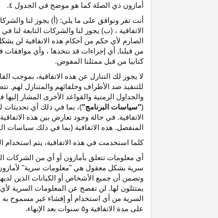
أمازون ذي الصلة كما هو موضح في الجدول ٤.
أنت تقر وتوافق على ما يلي: (أ) يجوز لنا والشر
الاتفاقية ، (ب) يجوز لنا والشركات التابعة لنا
الصارم لأي حكم من أحكام هذه الاتفاقية لن يشكل 
من قبلنا, أي إجراءات قد نتخذها ، وأي موافقات قد
كتابيا من قبل ممثلنا المفوض.
لا يجوز لك التنازل عن هذه الاتفاقية، بموجب الق
للتنفيذ ضد الأطراف وخلفائهم والمتنازل لهم. تت
والجداول الزمنية والقواعد الأخرى المشار إليها
(
"سياسات البرنامج"
)، بما في ذلك أي تحديثات 
الاتفاقية. في حالة وجود تعارض بين هذه الاتفاقي
المنفصل. هذه الاتفاقية (بما في ذلك سياسات البر
كلما استخدمت في هذه الاتفاقية، يتم استخدام ا
أي معلومات تتعلق بأمازون أو أي من الشركات التا
سرية بشكل معقول هي "معلومات سرية" لأمازون وس
وتضمن أن جميع الأشخاص أو الكيانات الذين لديه
يمتثلون لها. لن تفصح عن المعلومات السرية لأي 
السرية من أي استخدام أو إفشاء غير مسموح به ص
على مدة الاتفاقية و٥ سنوات بعد الإنهاء.