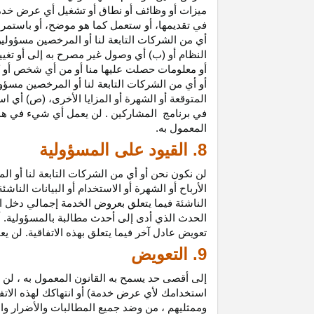
ميزات أو وظائف أو نطاق أو تشغيل أي عرض خدمة
في تقديمها، أو ستعمل كما هو موضح، أو باستمرار 
أي من الشركات التابعة لنا أو المرخصين مسؤولي
النظام أو (ب) أي وصول غير مصرح به إلى أو
تغيي
أو معلومات حصلت عليها منا أو من أي شخص أو 
أو أي من الشركات التابعة لنا أو المرخصين مسؤو
المتوقعة أو الشهرة أو المزايا
الأخرى،
(ص) أي است
في
برنامج المشاركين
. لن يعمل أي شيء في هذ
المعمول به.
8. القيود على المسؤولية
لن نكون نحن أو أي من الشركات التابعة لنا أو 
الأرباح أو الشهرة أو الاستخدام أو البيانات الناش
الناشئة فيما يتعلق بعروض الخدمة إجمالي دخل ا
الحدث الذي أدى إلى أحدث مطالبة بالمسؤولية. 
تعويض عادل آخر فيما يتعلق بهذه الاتفاقية. لن ي
9. التعويض
إلى أقصى حد يسمح به القانون المعمول به ، لن 
استخدامك لأي عرض خدمة) أو انتهاكك لهذه الاتفا
وممثليهم ، من وضد جميع المطالبات والأضرار وال