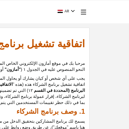
AR
اتفاقية تشغيل برنام
مرحبا بك في موقع أمازون الإلكتروني الخاص الم
النحو المنصوص عليه في الجدول
۱ (
"أمازون"
أو
"
يجب على أي شخص أو كيان يشارك أو يحاول المشا
اتفاقية تشغيل برنامج الشركاء هذه (هذه "
الاتفاقي
البرنامج (المحددة في القسم
۱۲
)
التي تم تضمينه
لبرنامج الشركاء،
إقرار
عمولة برنامج الشركاء، و
ت
بما في ذلك حظر تقييمات المستخدمين التي يتم إن
1. وصف برنامج الشركاء
يسمح لك برنامج المشاركين بتحقيق الدخل من موق
هنا باسم "موقعك")، عن طريق وضع روابط على 