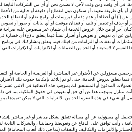
، في أي وقت ومن وقت لآخر. لا نضمن نحن أو أي من الشركات التابعة ل
أو بأي طريقة معينة، أو ستكون دون انقطاع أو دقيقة أو خالية من الأخطاء
ن عن (أ) أي أخطاء أو عدم
دقة
أو فيروسات أو برامج ضارة أو انقطاع الخدم
ر
أو حذف أو تدمير أو تلف أو فقدان
موقعك
أو أي بيانات أو صور أو نصوص 
كيان آخر أو من خلال عروض الخدمة أي ضمان غير منصوص عليه صراحة في 
لين عن أي تعويض أو تعويض أو أضرار تنشأ فيما يتعلق بـ (خ) أي خسارة ف
ثمارات أو نفقات أو التزامات من قبلك فيما يتعلق بمشاركتك في
برنامج 
ا القسم
۷
لاستبعاد أو الحد من الضمانات أو الالتزامات أو الإقرارات التي 
المرخصين مسؤولين عن الأضرار غير
المباشرة
أو العرضية أو الخاصة أو التبع
ئة فيما يتعلق بعروض الخدمة، حتى لو تم إبلاغنا بإمكانية حدوث تلك الأضرار
لعمولات المدفوع أو المستحق لك بموجب هذه الاتفاقية في الاثني عشر ش
أنت تتنازل بموجب هذا عن أي حق أو تعويض في حقوق الملكية، بما في ذل
عمل أي شيء في هذه الفقرة للحد من الالتزامات التي لا يمكن تقييدها بمو
نتحمل أي مسؤولية عن أي مسألة تتعلق بشكل مباشر أو غير مباشر بإنشاء 
قية ، وأنت توافق على الدفاع عن وتعويضنا وحمايتنا ، والشركات التابعة 
خسائر والالتزامات والتكاليف والنفقات (بما في ذلك أتعاب المحاماة) المت