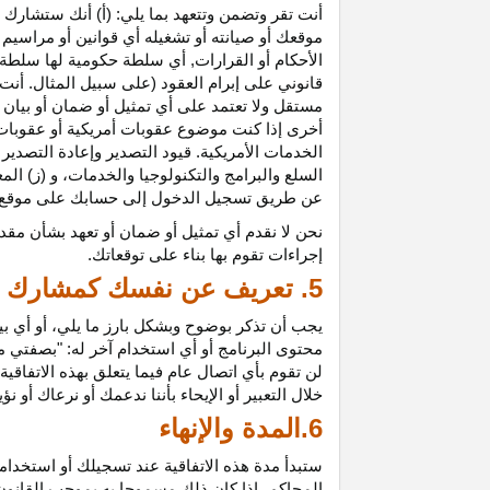
أنت تقر وتضمن وتتعهد بما يلي: (أ) أنك ستشارك ف
موقعك أو صيانته أو تشغيله أي قوانين أو مراسيم أ
الأحكام أو القرارات, أي سلطة حكومية لها سلطة ق
قانوني على إبرام العقود (على سبيل المثال. أنت
مستقل ولا تعتمد على أي تمثيل أو ضمان أو بيا
أخرى إذا كنت موضوع عقوبات أمريكية أو عقوبات
الخدمات الأمريكية. قيود التصدير وإعادة التصدير
السلع والبرامج والتكنولوجيا والخدمات، و (ز) ال
عن طريق تسجيل الدخول إلى حسابك على موقع ش
نحن لا نقدم أي تمثيل أو ضمان أو تعهد بشأن مقد
إجراءات تقوم بها بناء على توقعاتك.
5. تعريف عن نفسك كمشارك
يجب أن تذكر بوضوح وبشكل بارز ما يلي، أو أي ب
محتوى البرنامج أو أي استخدام آخر له: "بصفتي 
لن تقوم بأي اتصال عام فيما يتعلق بهذه الاتفاق
خلال التعبير أو الإيحاء بأننا ندعمك أو نرعاك أو ن
6.المدة والإنهاء
ستبدأ مدة هذه الاتفاقية عند تسجيلك أو استخدامك
المحاكم، إذا كان ذلك مسموحا به بموجب القانون ا