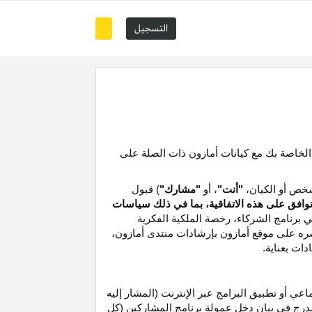
التسجيل
 الخاصة بك مع كيانات أمازون ذات الصلة على
خص أو الكيان،
"أنت"
، أو
"مشارك"
) قبول
توافق على هذه الاتفاقية، بما في ذلك سياسات
ي برنامج الشركاء،
رخصة
الملكية الفكرية
شره على موقع
أمازون
بإرشادات منتدى أمازون،
دات بعناية
.
 أو تطبيق البرامج عبر الإنترنت (المشار إليه
درج في بيان دخل عمولة برنامج المشاركين (كل