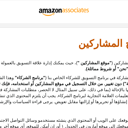
ج المشاركين
شاركين (
"موقع المشاركين "
)، حيث يمكنك إدارة علاقة التسويق بالعمولة
نحن
"
أو شروط مماثلة).
ركة في برنامج التسويق للشركاء الخاص بنا (
"برنامج الشركاء"
وهذا الش
ة
") دون تغيير. من خلال التسجيل في موقع المشاركين أو استخدامه، فإنك 
ا بالإحالة (بما في ذلك، على سبيل المثال لا الحصر، متطلبات المشاركة ف
عليمات
العلامة التجارية لبرنامج الشركاء
.
يجب أن يلتزم المحتوى الذي تن
شاؤها أو تحريرها أو إزالتها مقابل تعويض. يرجى قراءة السياسات والإرشا
عك على الويب أو المحتوى الذي ينشئه مستخدمو وسائل التواصل الاجتماعي
موقعك إلى موقع أمازون في الجدول
۱
أو، إن أمكن
للموقع،
أي موقع آخر م