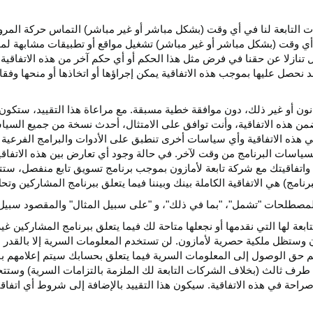
كات التابعة لنا في أي وقت (بشكل مباشر أو غير مباشر) التماس حركة الم
 في أي وقت (بشكل مباشر أو غير مباشر) تشغيل مواقع أو تطبيقات مشابهة ل
تنازلا عن حقنا في فرض مثل هذا الحكم أو أي حكم آخر من هذه الاتفاقية لا
 نحصل عليها بموجب هذه الاتفاقية يمكن إجراؤها أو اتخاذها أو منحها وفقا
انون أو غير ذلك، دون موافقة خطية مسبقة. مع مراعاة هذا التقييد، ستكون 
ضمن هذه الاتفاقية، وأنت توافق على الامتثال، أحدث نسخة من جميع السي
 في هذه الاتفاقية وأي سياسات أخرى تنطبق على الأدوات والبرامج الفرعية
لسياسات البرنامج من وقت لآخر. في حالة وجود أي تعارض بين هذه الاتفاق
ة واتفاقيتك مع شركة تابعة لأمازون بموجب برنامج تسويق تابع منفصل، ستتحك
نامج) هي الاتفاقية الكاملة بينك وبيننا فيما يتعلق ببرنامج المشاركين و
لمصطلحات "تشمل"، "بما في ذلك"، و "على سبيل المثال" والمقصود سبيل ا
بعة لها التي نقدمها أو نجعلها متاحة لك فيما يتعلق ببرنامج المشاركين غي
تظل ملكية حصرية لأمازون. لن تستخدم المعلومات السرية إلا بالقدر ال
م حق الوصول إلى المعلومات السرية فيما يتعلق بحسابك سيتم إعلامهم با
طرف ثالث (بخلاف الشركات التابعة لك الملزمة بالتزامات السرية) وستتخذ
راحة في هذه الاتفاقية. سيكون هذا التقييد بالإضافة إلى شروط أي اتفا