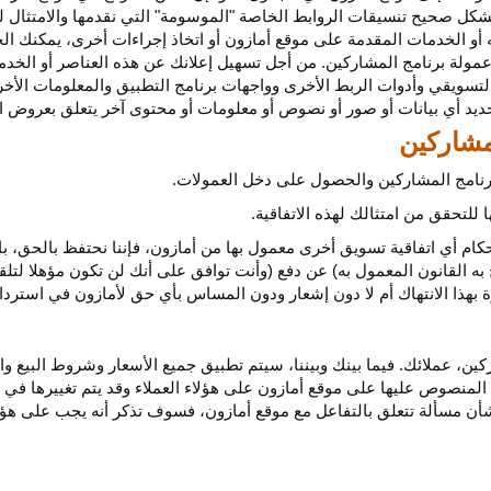
كل صحيح تنسيقات الروابط الخاصة "الموسومة" التي نقدمها والامتثال لهذ
 أو الخدمات المقدمة على موقع أمازون أو اتخاذ إجراءات
أخرى،
يمكنك ال
مولة برنامج المشاركين. من أجل تسهيل إعلانك عن هذه العناصر أو
الخدم
لتسويقي وأدوات الربط الأخرى وواجهات برنامج التطبيق والمعلومات الأخر
حديد أي
بيانات
أو صور أو نصوص أو معلومات أو محتوى آخر يتعلق بعروض ال
 برنامج المشاركين والحصول على دخل العمولات.
للتحقق من امتثالك لهذه الاتفاقية.
كام أي اتفاقية تسويق أخرى معمول بها من أمازون، فإننا نحتفظ بالحق، ب
به القانون المعمول به) عن دفع (وأنت توافق على أنك لن تكون مؤهلا لتل
هذا الانتهاك أم لا دون إشعار ودون المساس بأي حق لأمازون في استرداد ا
ن، عملائك. فيما بينك وبيننا، سيتم تطبيق جميع الأسعار وشروط البيع وا
 المنصوص عليها على موقع أمازون على هؤلاء العملاء وقد يتم تغييرها في
ا بشأن مسألة تتعلق بالتفاعل مع موقع أمازون، فسوف تذكر أنه يجب على هؤل