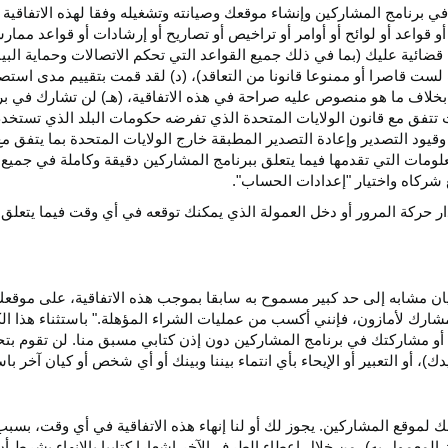
ي برنامج المشاركين وإنشاء موقعك وصيانته وتشغيله وفقا لهذه الاتفاقية 
و قواعد أو لوائح أو أوامر أو تراخيص أو تصاريح أو إرشادات أو قواعد ممارسة
ضائية عليك (بما في ذلك جميع القواعد التي تحكم الاتصالات وحماية البيا
 لست قاصرا أو ممنوعا قانونا من التعاقد)، (د) لقد قمت بتقييم مدى است
ن بخلاف ما هو منصوص عليه صراحة في هذه الاتفاقية، (هـ) لن تشارك في
 تتفق مع قانون الولايات المتحدة الذي تفرضه حكومات البلد الذي تستخ
 وقيود التصدير وإعادة التصدير المطبقة خارج الولايات المتحدة بما يتفق م
معلومات التي تقدمها فيما يتعلق ببرنامج المشاركين دقيقة وكاملة في جمي
ركاه واختيار "إعدادات الحساب".
ار حركة المرور أو دخل العمولة الذي يمكنك توقعه في أي وقت فيما يتعلق
يان مشابه إلى حد كبير مسموح به سابقا بموجب هذه الاتفاقية، على موقع
مشارك لأمازون، فإنني أكسب من عمليات الشراء المؤهلة." باستثناء هذا 
ية أو مشاركتك في برنامج المشاركين دون إذن كتابي مسبق منا. لن تقوم بت
ؤيدك)، أو التعبير أو الإيحاء بأي انتماء بيننا وبينك أو أي شخص أو كيان آخر 
 لموقع المشاركين. يجوز لك أو لنا إنهاء هذه الاتفاقية في أي وقت، بسبب
لمعمول به)، من خلال إعطاء الطرف الآخر إشعارا كتابيا بالإنهاء بشرط أن ي