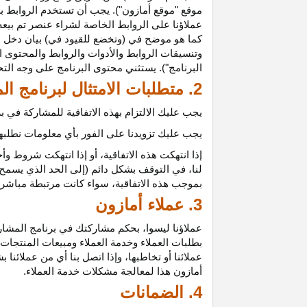
موقع "موقع أمازون"). يجب أن تستخدم الروابط بش
عملاؤنا على الروابط الخاصة لشراء عنصر تم بيعه
كما هو موضح في (وتخضع للقيود في) بيان دخل ع
وتنسيقات الروابط والأدوات والروابط والمحتوى ا
البرنامج"). يستثني محتوى البرنامج على وجه الت
2. متطلبات الامتثال لبرنامج المشاركين
يجب عليك الالتزام بهذه الاتفاقية للمشاركة في
يجب عليك تزويدنا على الفور بأي معلومات نطلبها 
إذا انتهكت هذه
الاتفاقية،
أو إذا انتهكت شروط وأح
لنا، في التوقف بشكل دائم (إلى الحد الذي يسمح 
بموجب هذه
الاتفاقية،
سواء كانت مرتبطة مباشرة ب
3. عملاء أمازون
عملاؤنا
ليسوا،
بحكم مشاركتك في برنامج المشاركي
بطلبات العملاء وخدمة العملاء ومبيعات المنتجات
عملائنا أو تخاطبها، وإذا اتصل بنا أي من عملائن
أمازون هذا لمعالجة مشكلات خدمة العملاء.
4. الضمانات