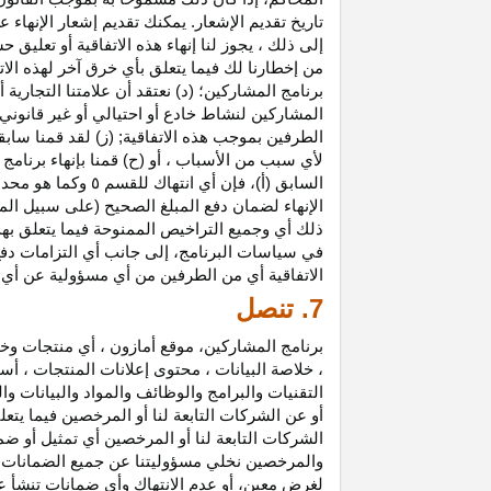
تاريخ تقديم الإشعار. يمكنك تقديم إشعار الإنه
إلى ذلك ، يجوز لنا إنهاء هذه الاتفاقية أو تعلي
من إخطارنا لك فيما يتعلق بأي خرق آخر لهذه الات
برنامج المشاركين؛ (د) نعتقد أن علامتنا التجار
المشاركين لنشاط خادع أو احتيالي أو غير قانوني ؛
الطرفين بموجب هذه الاتفاقية; (ز) لقد قمنا سابق
لأي سبب من الأسباب ، أو (ح) قمنا بإنهاء برنا
السابق (أ)، فإن 
الإنهاء لضمان دفع المبلغ الصحيح (على سبيل المث
ذلك أي وجميع التراخيص الممنوحة فيما يتعلق به
في سياسات البرنامج، إلى جانب أي التزامات د
الاتفاقية أي من الطرفين من أي مسؤولية عن أي 
7. تنصل
برنامج المشاركين، موقع أمازون ، أي منتجات وخ
، خلاصة البيانات ، محتوى إعلانات المنتجات ، أس
التقنيات والبرامج والوظائف والمواد والبيانات و
أو عن الشركات التابعة لنا أو المرخصين فيما يتع
الشركات التابعة لنا أو المرخصين أي تمثيل أو ض
والمرخصين نخلي مسؤوليتنا عن جميع الضمانات فيم
لغرض معين، أو عدم الانتهاك وأي ضمانات تنشأ عن 