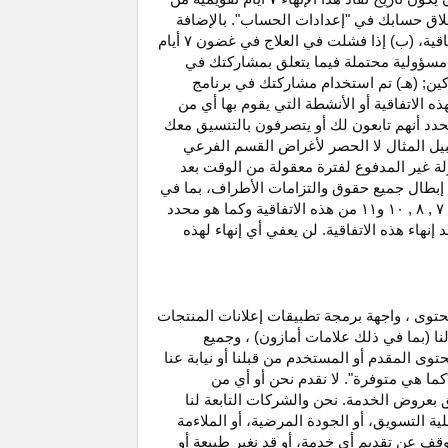
غلاق حسابك في "إعدادات الحساب". بالإضافة
اتفاقية، (ب) إذا فشلت في العلاج في غضون
۷
أيام
أو مسؤولية محتملة فيما يتعلق بمشاركتك في
كين; (هـ) تم استخدام مشاركتك في برنامج
ه الاتفاقية أو الأنشطة التي يقوم بها أي من
نحدد أنهم تابعون لك أو يتصرفون بالتنسيق معك
بيل المثال لا الحصر لأغراض القسم الفرعي
 بدخل العمولة غير المدفوع لفترة معقولة من الوقت بعد
بطال جميع حقوق والتزامات
الأطراف،
بما في
۷ ,
۸ ,
۱۰
و
۱۱
من هذه الاتفاقية وكما هو محدد
هاء هذه الاتفاقية. لن يعفي أي إنهاء لهذه
حتوى ، واجهة برمجة تطبيقات إعلانات المنتجات
لنا (بما في ذلك علامات أمازون) ، وجميع
وى المقدم أو المستخدم من قبلنا أو نيابة عنا
كما هي متوفرة". لا نقدم نحن أو أي من
لق بعروض الخدمة. نحن والشركات التابعة لنا
 التسويق، أو الجودة المرضية، أو الملاءمة
توقف عن تقديم أي خدمة، أو قد نغير
طبيعة
أو