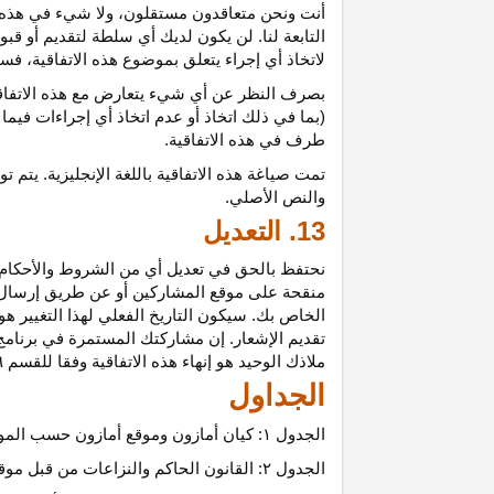
أنت ونحن متعاقدون
مستقلون،
ولا شيء في هذه 
التابعة لنا. لن يكون لديك أي سلطة لتقديم أو قب
لاتخاذ أي إجراء يتعلق بموضوع هذه
الاتفاقية،
فسيت
بصرف النظر عن أي شيء يتعارض مع هذه
الاتفا
(بما في ذلك اتخاذ أو عدم اتخاذ أي إجراءات فيما
طرف في هذه الاتفاقية.
تمت
صياغة
هذه
الاتفاقية
باللغة
الإنجليزية
.
يتم
تو
والنص
الأصلي
.
13. التعديل
نحتفظ بالحق في تعديل أي من الشروط والأحكام ال
منقحة على موقع المشاركين أو عن طريق إرسال إشع
الخاص بك. سيكون التاريخ الفعلي لهذا التغيير هو 
تقديم الإشعار. إن مشاركتك المستمرة في برنامج 
ملاذك الوحيد هو إنهاء هذه الاتفاقية وفقا للقسم ٦.
الجداول
الجدول
۱:
كيان أمازون وموقع أمازون حسب المو
الجدول
۲:
القانون الحاكم والنزاعات من قبل موق