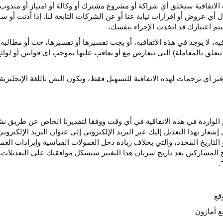
الاتفاقية سيخلق أي
شراكة
أو مشروع مشترك أو وكالة أو امتياز أو مندوب 
ول أي عروض أو إقرارات نيابة عنا أو عن الشركات التابعة لنا. إذا أذنت أ
م اعتبارك قد اتخذت الإجراء بنفسك.
قية،
لا يوجد في هذه
الاتفاقية،
أو يجب تفسيرها أو
تفسيرها،
حث أو مطالبة 
 يتعلق بالمعاملة) التي تتعارض مع أو يعاقب عليها بموجب أي
قوانين
أو لوائ
فير
أي
ترجمات
لهذه
الاتفاقية
للتسهيل
فقط،
ويكون
النص
باللغة
الإنجليزية
واردة في هذه الاتفاقية في أي وقت ووفقا لتقديرنا الخاص عن طريق نشر 
ار بهذا التعديل إليك عبر البريد الإلكتروني إلى عنوان البريد الإلكتر
التاريخ
المحدد،
والتي بخلاف زيادة دخل العمولات القياسية وإيرادات الع
المشاركين بعد تاريخ سريان هذا التغيير ستشكل موافقتك على التعديلات. 
قع
ع أمازون