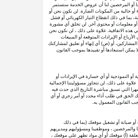
نا أو المرخصين لنا أن عروض الخدمة ستستمر
 أو خالية من المكونات الضارة. لن نكون نحن أو
ة، بما في ذلك انقطاع
التيار الكهربائي أو فشل
أو معلومات أو محتوى آخر. لن تخلق أي مشورة
هذه الاتفاقية. علاوة على
ذلك ،
لن نكون نحن
ي
الأرباح
أو الإيرادات المتوقعة أو المبيعات
المشاركين
، أو (ض) أي إنهاء أو تعليق لمشاركتك
لا يمكن استبعادها أو تقييدها بموجب القانون
ية أو النموذجية أو أي خسارة في
الإيرادات
أو
. علاوة على ذلك، لن تتجاوز مسؤوليتنا الإجمالية
هرا التي تسبق مباشرة التاريخ الذي حدث فيه
ك الحق في طلب أداء محدد أو أمر زجري أو أي
جب القانون المعمول به.
أو صيانة أو تشغيل موقعك (بما في ذلك
لنا والمرخصين ، وموظفينا ومسؤوليهم ومديريهم
علقة (أ) موقعك أو أي مواد تظهر على موقعك ،