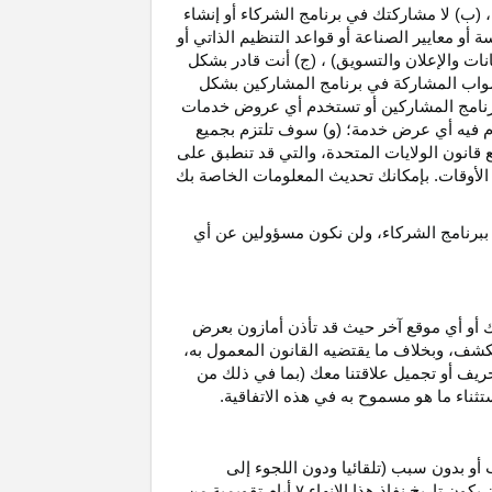
، (ب) لا مشاركتك في برنامج الشركاء أو إنشاء
 أو معايير الصناعة أو قواعد التنظيم الذاتي أو
نات والإعلان والتسويق) ، (ج) أنت قادر بشكل
صواب
المشاركة في برنامج المشاركين بشكل
 برنامج المشاركين أو تستخدم أي عروض خدمات
دم فيه أي عرض خدمة؛ (و) سوف تلتزم بجميع
ع قانون الولايات المتحدة، والتي قد تنطبق على
ع الأوقات. بإمكانك تحديث المعلومات الخاصة بك
 ببرنامج الشركاء، ولن نكون مسؤولين عن أي
ك أو أي موقع آخر حيث قد تأذن أمازون بعرض
الكشف، وبخلاف ما يقتضيه القانون المعمول
به،
حريف أو تجميل علاقتنا معك (بما في ذلك من
باستثناء ما هو مسموح به في هذه الاتفاقية.
 أو بدون سبب (تلقائيا ودون اللجوء إلى
كون تاريخ نفاذ هذا الإنهاء
۷
أيام تقويمية من