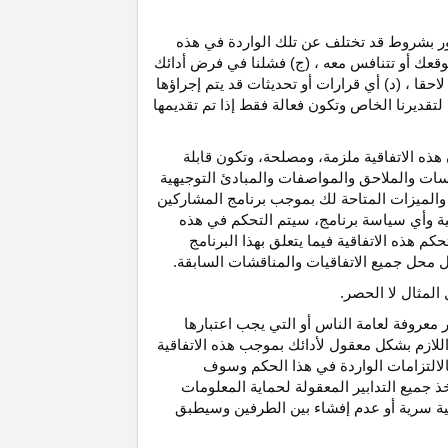
رور بشروط قد تختلف عن تلك الواردة في هذه
موقعك أو تتنافس معه ، (ج) فشلنا في فرض أدائك
حقا ، (د) أي قرارات أو تحديثات قد يتم إجراؤها
 لتقديرنا الخاص وتكون فعالة فقط إذا تم تقديمها
هذه الاتفاقية ملزمة، ومصلحة، وتكون قابلة
اسات والملاحق والمواصفات والمبادئ التوجيهية
 والميزات المتاحة لك بموجب برنامج المشاركين
ية وأي سياسة برنامج، سيتم التحكم في هذه
م هذه الاتفاقية فيما يتعلق بهذا البرنامج
تحل محل جميع الاتفاقيات والمناقشات السابقة.
لمثال لا الحصر.
ر معروفة لعامة الناس أو التي يجب اعتبارها
لازم بشكل معقول لأدائك بموجب هذه الاتفاقية
لالتزامات الواردة في هذا الحكم وسوف
 جميع التدابير المعقولة لحماية المعلومات
قية سرية أو عدم إفشاء بين الطرفين وسيطبق