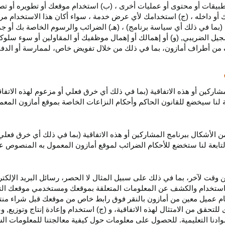
بيقات أو محتوى أو عمليات أخرى ، (ب) استخدام موقعك أو تطويره أو تصميمه
 أو داخله ، (ج) استخدامك لأي عرض خدمة ، سواء أكان هذا الاستخدام مرخص
ية (بما في ذلك أي سياسة برنامج) ، (هـ) الضرائب والرسوم الخاصة بك أو جم
سجيل الضريبي, (و) أو إهمالك أو إهمال موظفيك أو المقاولين أو سوء سلوكهم
ف من أطراف أمازون، بما في ذلك من خلال تفويض خاص، لممارسة أو الدفاع 
مشاركين أو هذه الاتفاقية (بما في ذلك أي خرق فعلي أو مزعوم لهذه الاتفا
تابعة لنا سيخضع للقانون الحاكم وأحكام النزاعات الخاصة بموقع أمازون ال
الأشكال ببرنامج المشاركين أو هذه الاتفاقية (بما في ذلك أي خرق فعلي
التابعة لنا ستخضع
للأحكام الضرائب
لموقع أمازون المعمول به المنصوص ع
 وقت لآخر، بما في ذلك على سبيل المثال لا الحصر، رسائل البريد الإلكتر
يل واستخدام والكشف عن المعلومات المتعلقة بموقعك ومستخدمي موقعك الت
يام عميل معين من أمازون بالنقر فوق رابط خاص من موقعك قبل شراء منت
 للتحقق من الامتثال لهذه الاتفاقية، و (ج) استخدام وإعادة إنتاج وتوزي
دنا التعليمية. للحصول على معلومات حول كيفية معالجتنا للمعلومات ا