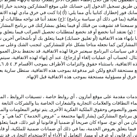
اء عن طريق تسجيل الدخول إلى حسابك على موقع المشاركين وتحديد خيار إ
ق حسابك فور إخطارك كتابيا بأي مما يلي: (أ) إذا كنت في خرق مادي لهذه ال
فاقية (بما في ذلك أي سياسة برنامج) ؛(ج) نعتقد أننا قد نواجه مطالبات 
ية أو سمعتنا قد تشوهت من قبلك أو فيما يتعلق بمشاركتك في برنامج المشار
 (و) نعتقد أننا نخضع أو قد نخضع لمتطلبات تحصيل الضرائب فيما يتعلق بهذ
ا بإنهاء هذه الاتفاقية (أو تغليق حسابك) فيما يتعلق بك أو بأشخاص آخرين 
مج المشاركين كما نجعله متاحا بشكل عام للمشاركين. لتجنب الشك وعلى س
أي انتهاك للقسم ٥ وكما هو محدد في سياسات البرنامج سيعتبر خرقا لهذه الاتفاقية. قد نحتفظ
ال، لحساب أي عمليات إلغاء أو إرجاع). عند أي إنهاء لهذه
الاتفاقية،
سيتم إ
ذه
الاتفاقية،
باستثناء حقوق والتزامات الأطراف بموجب الأقسام
۳
, ٤ ٥, ٦,
فع مستحقة
الدفع
ولكن غير مدفوعة بموجب هذه الاتفاقية، ستظل سارية بعد إن
خرق أو مسؤولية مستحقة بموجب هذه الاتفاقية قبل الإنهاء.
دمات مقدمة على موقع أمازون ، أي روابط خاصة ، تنسيقات الروابط ، الم
ماء النطاقات والعلامات التجارية والشعارات الخاصة بنا والشركات التابعة 
الصور والنصوص وحقوق الملكية الفكرية الأخرى, يتم توفير المعلومات والمحت
لق ببرنامج المشاركين (يشار إليها مجتمعة بـ "عروض الخدمة") "كما هي" و "
مان من أي نوع، سواء كان
صريحا
أو ضمنيا أو قانونيا أو غير ذلك، فيما يتع
ا يتعلق بعروض الخدمة، بما في ذلك أي ضمانات ضمنية للملكية، أو قابلية
أي قانون أو عرف أو مسار التعامل أو الأداء أو الاستخدام التجاري. قد ن