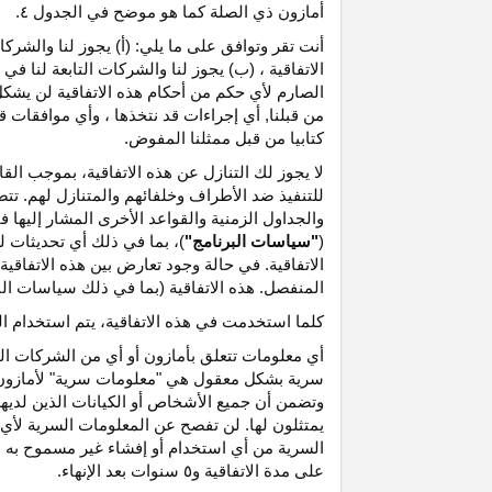
أمازون ذي الصلة كما هو موضح في الجدول ٤.
أنت تقر وتوافق على ما يلي: (أ) يجوز لنا والشر
الاتفاقية ، (ب) يجوز لنا والشركات التابعة لنا
الصارم لأي حكم من أحكام هذه الاتفاقية لن يشكل 
من قبلنا, أي إجراءات قد نتخذها ، وأي موافقات قد
كتابيا من قبل ممثلنا المفوض.
لا يجوز لك التنازل عن هذه الاتفاقية، بموجب الق
للتنفيذ ضد الأطراف وخلفائهم والمتنازل لهم. تت
والجداول الزمنية والقواعد الأخرى المشار إليها
(
"سياسات البرنامج"
)، بما في ذلك أي تحديثات 
الاتفاقية. في حالة وجود تعارض بين هذه الاتفاقي
المنفصل. هذه الاتفاقية (بما في ذلك سياسات البر
كلما استخدمت في هذه الاتفاقية، يتم استخدام ا
أي معلومات تتعلق بأمازون أو أي من الشركات التا
سرية بشكل معقول هي "معلومات سرية" لأمازون وس
وتضمن أن جميع الأشخاص أو الكيانات الذين لديه
يمتثلون لها. لن تفصح عن المعلومات السرية لأي 
السرية من أي استخدام أو إفشاء غير مسموح به ص
على مدة الاتفاقية و٥ سنوات بعد الإنهاء.