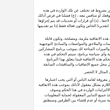
رور بشروط قد تختلف عن تلك الواردة في هذه
موقعك أو تتنافس معه ، (ج) فشلنا في فرض أدائك
حقا ، (د) أي قرارات أو تحديثات قد يتم إجراؤها
 لتقديرنا الخاص وتكون فعالة فقط إذا تم تقديمها
هذه الاتفاقية ملزمة، ومصلحة، وتكون قابلة
اسات والملاحق والمواصفات والمبادئ التوجيهية
 والميزات المتاحة لك بموجب برنامج المشاركين
ية وأي سياسة برنامج، سيتم التحكم في هذه
م هذه الاتفاقية فيما يتعلق بهذا البرنامج
تحل محل جميع الاتفاقيات والمناقشات السابقة.
لمثال لا الحصر.
ر معروفة لعامة الناس أو التي يجب اعتبارها
لازم بشكل معقول لأدائك بموجب هذه الاتفاقية
لالتزامات الواردة في هذا الحكم وسوف
 جميع التدابير المعقولة لحماية المعلومات
قية سرية أو عدم إفشاء بين الطرفين وسيطبق