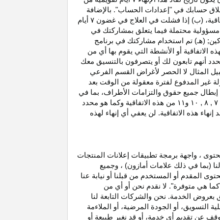
غلاق حسابك في "إعدادات الحساب". بالإضافة
اتفاقية، (ب) إذا فشلت في العلاج في غضون
۷
أيام
أو مسؤولية محتملة فيما يتعلق بمشاركتك في
كين; (هـ) تم استخدام مشاركتك في برنامج
ه الاتفاقية أو الأنشطة التي يقوم بها أي من
نحدد أنهم تابعون لك أو يتصرفون بالتنسيق معك
بيل المثال لا الحصر لأغراض القسم الفرعي
 بدخل العمولة غير المدفوع لفترة معقولة من الوقت بعد
بطال جميع حقوق والتزامات
الأطراف،
بما في
۷ ,
۸ ,
۱۰
و
۱۱
من هذه الاتفاقية وكما هو محدد
هاء هذه الاتفاقية. لن يعفي أي إنهاء لهذه
حتوى ، واجهة برمجة تطبيقات إعلانات المنتجات
لنا (بما في ذلك علامات أمازون) ، وجميع
وى المقدم أو المستخدم من قبلنا أو نيابة عنا
كما هي متوفرة". لا نقدم نحن أو أي من
لق بعروض الخدمة. نحن والشركات التابعة لنا
 التسويق، أو الجودة المرضية، أو الملاءمة
توقف عن تقديم أي خدمة، أو قد نغير
طبيعة
أو