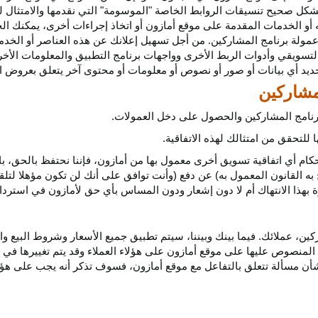
كل صحيح تنسيقات الروابط الخاصة "الموسومة" التي نقدمها والامتثال لهذ
 أو الخدمات المقدمة على موقع أمازون أو اتخاذ إجراءات
أخرى،
يمكنك ال
مولة برنامج المشاركين. من أجل تسهيل إعلانك عن هذه العناصر أو
الخدم
لتسويقي وأدوات الربط الأخرى وواجهات برنامج التطبيق والمعلومات الأخر
حديد أي
بيانات
أو صور أو نصوص أو معلومات أو محتوى آخر يتعلق بعروض ال
 برنامج المشاركين والحصول على دخل العمولات.
للتحقق من امتثالك لهذه الاتفاقية.
كام أي اتفاقية تسويق أخرى معمول بها من أمازون، فإننا نحتفظ بالحق، ب
به القانون المعمول به) عن دفع (وأنت توافق على أنك لن تكون مؤهلا لتل
هذا الانتهاك أم لا دون إشعار ودون المساس بأي حق لأمازون في استرداد ا
ن، عملائك. فيما بينك وبيننا، سيتم تطبيق جميع الأسعار وشروط البيع وا
 المنصوص عليها على موقع أمازون على هؤلاء العملاء وقد يتم تغييرها في
ا بشأن مسألة تتعلق بالتفاعل مع موقع أمازون، فسوف تذكر أنه يجب على هؤل