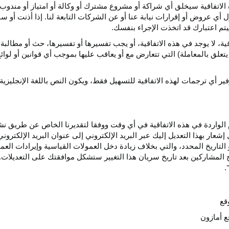
الاتفاقية سيخلق أي
شراكة
أو مشروع مشترك أو وكالة أو امتياز أو مندوب 
ول أي عروض أو إقرارات نيابة عنا أو عن الشركات التابعة لنا. إذا أذنت أ
م اعتبارك قد اتخذت الإجراء بنفسك.
قية،
لا يوجد في هذه
الاتفاقية،
أو يجب تفسيرها أو
تفسيرها،
حث أو مطالبة 
 يتعلق بالمعاملة) التي تتعارض مع أو يعاقب عليها بموجب أي
قوانين
أو لوائ
فير
أي
ترجمات
لهذه
الاتفاقية
للتسهيل
فقط،
ويكون
النص
باللغة
الإنجليزية
واردة في هذه الاتفاقية في أي وقت ووفقا لتقديرنا الخاص عن طريق نشر 
ار بهذا التعديل إليك عبر البريد الإلكتروني إلى عنوان البريد الإلكتر
التاريخ
المحدد،
والتي بخلاف زيادة دخل العمولات القياسية وإيرادات الع
المشاركين بعد تاريخ سريان هذا التغيير ستشكل موافقتك على التعديلات. 
قع
ع أمازون