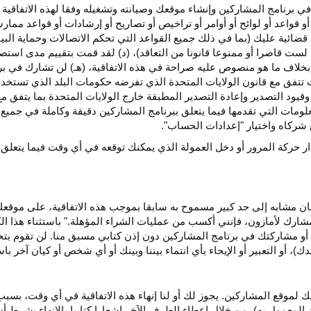
ي برنامج المشاركين وإنشاء موقعك وصيانته وتشغيله وفقا لهذه الاتفاقية 
و قواعد أو لوائح أو أوامر أو تراخيص أو تصاريح أو إرشادات أو قواعد ممارسة
ضائية عليك (بما في ذلك جميع القواعد التي تحكم الاتصالات وحماية البيا
 لست قاصرا أو ممنوعا قانونا من التعاقد)، (د) لقد قمت بتقييم مدى است
ن بخلاف ما هو منصوص عليه صراحة في هذه الاتفاقية، (هـ) لن تشارك في
 تتفق مع قانون الولايات المتحدة الذي تفرضه حكومات البلد الذي تستخ
 وقيود التصدير وإعادة التصدير المطبقة خارج الولايات المتحدة بما يتفق م
معلومات التي تقدمها فيما يتعلق ببرنامج المشاركين دقيقة وكاملة في جمي
ركاه واختيار "إعدادات الحساب".
ار حركة المرور أو دخل العمولة الذي يمكنك توقعه في أي وقت فيما يتعلق
يان مشابه إلى حد كبير مسموح به سابقا بموجب هذه الاتفاقية، على موقع
مشارك لأمازون، فإنني أكسب من عمليات الشراء المؤهلة." باستثناء هذا 
ية أو مشاركتك في برنامج المشاركين دون إذن كتابي مسبق منا. لن تقوم بت
ؤيدك)، أو التعبير أو الإيحاء بأي انتماء بيننا وبينك أو أي شخص أو كيان آخر 
 لموقع المشاركين. يجوز لك أو لنا إنهاء هذه الاتفاقية في أي وقت، بسبب
لمعمول به)، من خلال إعطاء الطرف الآخر إشعارا كتابيا بالإنهاء بشرط أن ي