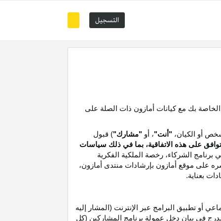
التسجيل
 الخاصة بك مع كيانات أمازون ذات الصلة على
خص أو الكيان،
"أنت"
، أو
"مشارك"
) قبول
توافق على هذه الاتفاقية، بما في ذلك سياسات
ي برنامج الشركاء،
رخصة
الملكية الفكرية
شره على موقع
أمازون
بإرشادات منتدى أمازون،
دات بعناية
.
 أو تطبيق البرامج عبر الإنترنت (المشار إليه
درج في بيان دخل عمولة برنامج المشاركين (كل