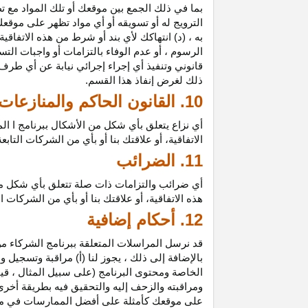
بما في ذلك الجمع بين موقعك أو تلك المواد مع تط
الترويج له أو تسويقه أو أي مواد تظهر على موقعك
به ، (د) انتهاكك لأي بند أو شرط من هذه الاتفاق
الرسوم ، أو عدم الوفاء بالتزامات أو واجبات الت
قانوني وتنفيذ أي إجراء إجرائي نيابة عن أي طر
ذلك لغرض إنفاذ هذا القسم.
10. القانون الحاكم والمنازعات
أي نزاع يتعلق بأي شكل من الأشكال ببرنامج ا ال
الاتفاقية، أو علاقتك بنا أو بأي من الشركات ال
11. الضرائب
أي ضرائب والتزامات ذات صلة تتعلق بأي شكل من 
هذه الاتفاقية، أو علاقتك بنا أو بأي من الشركات 
12. أحكام إضافية
قد نرسل المراسلات المتعلقة ببرنامج الشركاء من
بالإضافة إلى ذلك ، يجوز لنا (أ) مراقبة وتسج
الخاصة ومحتوى البرنامج (على سبيل المثال ، ق
ومراقبته والزحف إليه والتحقيق فيه بطريقة أخرى
على موقعك كأمثلة على أفضل الممارسات في موا