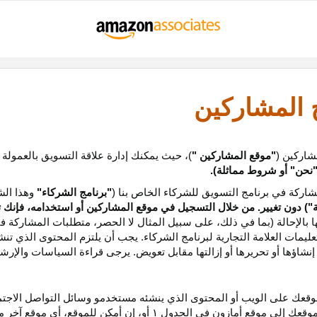
ج المشاركين
شاركين (
"موقع المشاركين "
)، حيث يمكنك إدارة علاقة التسويق بالعمولة
نحن
"
أو شروط مماثلة).
ركة في برنامج التسويق للشركاء الخاص بنا (
"برنامج الشركاء"
وهذا الش
ة
") دون تغيير. من خلال التسجيل في موقع المشاركين أو استخدامه، فإنك 
ا بالإحالة (بما في ذلك، على سبيل المثال لا الحصر، متطلبات المشاركة ف
عليمات
العلامة التجارية لبرنامج الشركاء
.
يجب أن يلتزم المحتوى الذي تن
شاؤها أو تحريرها أو إزالتها مقابل تعويض. يرجى قراءة السياسات والإرشا
عك على الويب أو المحتوى الذي ينشئه مستخدمو وسائل التواصل الاجتماعي
موقعك إلى موقع أمازون في الجدول
۱
أو، إن أمكن
للموقع،
أي موقع آخر م