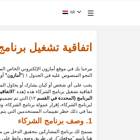
AR
اتفاقية تشغيل برنام
مرحبا بك في موقع أمازون الإلكتروني الخاص الم
النحو المنصوص عليه في الجدول
۱ (
"أمازون"
أو
"
يجب على أي شخص أو كيان يشارك أو يحاول المشا
اتفاقية تشغيل برنامج الشركاء هذه (هذه "
الاتفاقي
البرنامج (المحددة في القسم
۱۲
)
التي تم تضمينه
لبرنامج الشركاء،
إقرار
عمولة برنامج الشركاء، و
ت
بما في ذلك حظر تقييمات المستخدمين التي يتم إن
1. وصف برنامج الشركاء
يسمح لك برنامج المشاركين بتحقيق الدخل من موق
هنا باسم "موقعك")، عن طريق وضع روابط على 