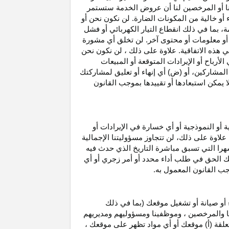
نا أو المرخصين لنا أن عروض الخدمة ستستمر
 أو خالية من المكونات الضارة. لن نكون نحن أو
ة، بما في ذلك انقطاع
التيار الكهربائي أو فشل
أو معلومات أو محتوى آخر. لن تخلق أي مشورة
هذه الاتفاقية. علاوة على
ذلك ،
لن نكون نحن
ي
الأرباح
أو الإيرادات المتوقعة أو المبيعات
المشاركين
، أو (ض) أي إنهاء أو تعليق لمشاركتك
لا يمكن استبعادها أو تقييدها بموجب القانون
ية أو النموذجية أو أي خسارة في
الإيرادات
أو
. علاوة على ذلك، لن تتجاوز مسؤوليتنا الإجمالية
هرا التي تسبق مباشرة التاريخ الذي حدث فيه
ك الحق في طلب أداء محدد أو أمر زجري أو أي
جب القانون المعمول به.
أو صيانة أو تشغيل موقعك (بما في ذلك
لنا والمرخصين ، وموظفينا ومسؤوليهم ومديريهم
علقة (أ) موقعك أو أي مواد تظهر على موقعك ،