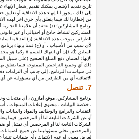
تاريخ تقديم الإشعار. يمكنك تقديم إشعار الإنه
إلى ذلك ، يجوز لنا إنهاء هذه الاتفاقية أو تعلي
من إخطارنا لك فيما يتعلق بأي خرق آخر لهذه الات
برنامج المشاركين؛ (د) نعتقد أن علامتنا التجار
المشاركين لنشاط خادع أو احتيالي أو غير قانوني ؛
الطرفين بموجب هذه الاتفاقية; (ز) لقد قمنا سابق
لأي سبب من الأسباب ، أو (ح) قمنا بإنهاء برنا
السابق (أ)، فإن 
الإنهاء لضمان دفع المبلغ الصحيح (على سبيل المث
ذلك أي وجميع التراخيص الممنوحة فيما يتعلق به
في سياسات البرنامج، إلى جانب أي التزامات د
الاتفاقية أي من الطرفين من أي مسؤولية عن أي 
7. تنصل
برنامج المشاركين، موقع أمازون ، أي منتجات وخ
، خلاصة البيانات ، محتوى إعلانات المنتجات ، أس
التقنيات والبرامج والوظائف والمواد والبيانات و
أو عن الشركات التابعة لنا أو المرخصين فيما يتع
الشركات التابعة لنا أو المرخصين أي تمثيل أو ض
والمرخصين نخلي مسؤوليتنا عن جميع الضمانات فيم
لغرض معين، أو عدم الانتهاك وأي ضمانات تنشأ عن 