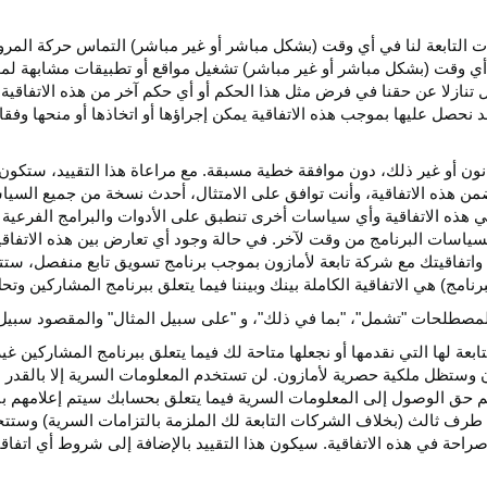
كات التابعة لنا في أي وقت (بشكل مباشر أو غير مباشر) التماس حركة الم
 في أي وقت (بشكل مباشر أو غير مباشر) تشغيل مواقع أو تطبيقات مشابهة ل
تنازلا عن حقنا في فرض مثل هذا الحكم أو أي حكم آخر من هذه الاتفاقية لا
 نحصل عليها بموجب هذه الاتفاقية يمكن إجراؤها أو اتخاذها أو منحها وفقا
انون أو غير ذلك، دون موافقة خطية مسبقة. مع مراعاة هذا التقييد، ستكون 
ضمن هذه الاتفاقية، وأنت توافق على الامتثال، أحدث نسخة من جميع السي
 في هذه الاتفاقية وأي سياسات أخرى تنطبق على الأدوات والبرامج الفرعية
لسياسات البرنامج من وقت لآخر. في حالة وجود أي تعارض بين هذه الاتفاق
ة واتفاقيتك مع شركة تابعة لأمازون بموجب برنامج تسويق تابع منفصل، ستتحك
نامج) هي الاتفاقية الكاملة بينك وبيننا فيما يتعلق ببرنامج المشاركين و
لمصطلحات "تشمل"، "بما في ذلك"، و "على سبيل المثال" والمقصود سبيل ا
بعة لها التي نقدمها أو نجعلها متاحة لك فيما يتعلق ببرنامج المشاركين غي
تظل ملكية حصرية لأمازون. لن تستخدم المعلومات السرية إلا بالقدر ال
م حق الوصول إلى المعلومات السرية فيما يتعلق بحسابك سيتم إعلامهم با
طرف ثالث (بخلاف الشركات التابعة لك الملزمة بالتزامات السرية) وستتخذ
راحة في هذه الاتفاقية. سيكون هذا التقييد بالإضافة إلى شروط أي اتفا