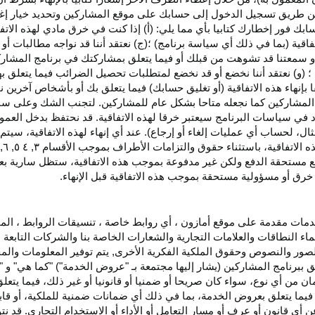
اء عن طريق تسجيل الدخول إلى حسابك على موقع المشاركين وتحديد خيار إ
ق حسابك فور إخطارك كتابيا بأي مما يلي: (أ) إذا كنت في خرق مادي لهذه ال
فاقية (بما في ذلك أي سياسة برنامج) ؛(ج) نعتقد أننا قد نواجه مطالبات 
ية أو سمعتنا قد تشوهت من قبلك أو فيما يتعلق بمشاركتك في برنامج المشار
 (و) نعتقد أننا نخضع أو قد نخضع لمتطلبات تحصيل الضرائب فيما يتعلق بهذ
ا بإنهاء هذه الاتفاقية (أو تغليق حسابك) فيما يتعلق بك أو بأشخاص آخرين 
مج المشاركين كما نجعله متاحا بشكل عام للمشاركين. لتجنب الشك وعلى س
أي انتهاك للقسم ٥ وكما هو محدد في سياسات البرنامج سيعتبر خرقا لهذه الاتفاقية. قد نحتفظ
ال، لحساب أي عمليات إلغاء أو إرجاع). عند أي إنهاء لهذه
الاتفاقية،
سيتم إ
ذه
الاتفاقية،
باستثناء حقوق والتزامات الأطراف بموجب الأقسام
۳
, ٤ ٥, ٦,
فع مستحقة
الدفع
ولكن غير مدفوعة بموجب هذه الاتفاقية، ستظل سارية بعد إن
خرق أو مسؤولية مستحقة بموجب هذه الاتفاقية قبل الإنهاء.
دمات مقدمة على موقع أمازون ، أي روابط خاصة ، تنسيقات الروابط ، الم
ماء النطاقات والعلامات التجارية والشعارات الخاصة بنا والشركات التابعة 
الصور والنصوص وحقوق الملكية الفكرية الأخرى, يتم توفير المعلومات والمحت
لق ببرنامج المشاركين (يشار إليها مجتمعة بـ "عروض الخدمة") "كما هي" و "
مان من أي نوع، سواء كان
صريحا
أو ضمنيا أو قانونيا أو غير ذلك، فيما يتع
ا يتعلق بعروض الخدمة، بما في ذلك أي ضمانات ضمنية للملكية، أو قابلية
أي قانون أو عرف أو مسار التعامل أو الأداء أو الاستخدام التجاري. قد ن