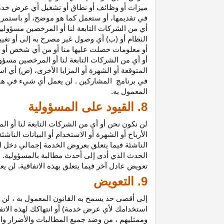
ميزات أو وظائف أو نطاق أو تشغيل أي عرض خدمة
في تقديمها، أو ستعمل كما هو موضح، أو باستمرار 
أي من الشركات التابعة لنا أو المرخصين مسؤولي
النظام أو (ب) أي وصول غير مصرح به إلى أو
تغيي
أو معلومات حصلت عليها منا أو من أي شخص أو 
أو أي من الشركات التابعة لنا أو المرخصين مسؤو
المتوقعة أو الشهرة أو المزايا
الأخرى،
(ص) أي است
في
برنامج المشاركين
. لن يعمل أي شيء في هذ
المعمول به.
8. القيود على المسؤولية
لن نكون نحن أو أي من الشركات التابعة لنا أو 
الأرباح أو الشهرة أو الاستخدام أو البيانات الناش
الناشئة فيما يتعلق بعروض الخدمة إجمالي دخل ا
الحدث الذي أدى إلى أحدث مطالبة بالمسؤولية. 
تعويض عادل آخر فيما يتعلق بهذه الاتفاقية. لن ي
9. التعويض
إلى أقصى حد يسمح به القانون المعمول به ، لن 
استخدامك لأي عرض خدمة) أو انتهاكك لهذه الاتفا
وممثليهم ، من وضد جميع المطالبات والأضرار وال