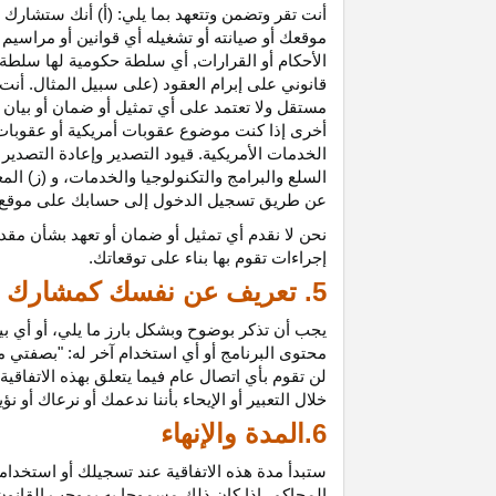
أنت تقر وتضمن وتتعهد بما يلي: (أ) أنك ستشارك ف
موقعك أو صيانته أو تشغيله أي قوانين أو مراسيم أ
الأحكام أو القرارات, أي سلطة حكومية لها سلطة ق
قانوني على إبرام العقود (على سبيل المثال. أنت
مستقل ولا تعتمد على أي تمثيل أو ضمان أو بيا
أخرى إذا كنت موضوع عقوبات أمريكية أو عقوبات
الخدمات الأمريكية. قيود التصدير وإعادة التصدير
السلع والبرامج والتكنولوجيا والخدمات، و (ز) ال
عن طريق تسجيل الدخول إلى حسابك على موقع ش
نحن لا نقدم أي تمثيل أو ضمان أو تعهد بشأن مقد
إجراءات تقوم بها بناء على توقعاتك.
5. تعريف عن نفسك كمشارك
يجب أن تذكر بوضوح وبشكل بارز ما يلي، أو أي ب
محتوى البرنامج أو أي استخدام آخر له: "بصفتي 
لن تقوم بأي اتصال عام فيما يتعلق بهذه الاتفاق
خلال التعبير أو الإيحاء بأننا ندعمك أو نرعاك أو ن
6.المدة والإنهاء
ستبدأ مدة هذه الاتفاقية عند تسجيلك أو استخدامك
المحاكم، إذا كان ذلك مسموحا به بموجب القانون ا