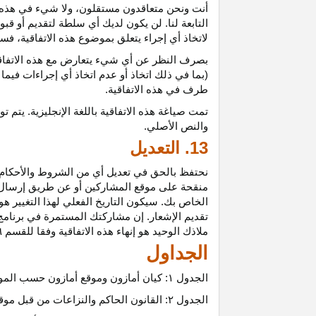
أنت ونحن متعاقدون
مستقلون،
ولا شيء في هذه 
التابعة لنا. لن يكون لديك أي سلطة لتقديم أو قب
لاتخاذ أي إجراء يتعلق بموضوع هذه
الاتفاقية،
فسيت
بصرف النظر عن أي شيء يتعارض مع هذه
الاتفا
(بما في ذلك اتخاذ أو عدم اتخاذ أي إجراءات فيما
طرف في هذه الاتفاقية.
تمت
صياغة
هذه
الاتفاقية
باللغة
الإنجليزية
.
يتم
تو
والنص
الأصلي
.
13. التعديل
نحتفظ بالحق في تعديل أي من الشروط والأحكام ال
منقحة على موقع المشاركين أو عن طريق إرسال إشع
الخاص بك. سيكون التاريخ الفعلي لهذا التغيير هو 
تقديم الإشعار. إن مشاركتك المستمرة في برنامج 
ملاذك الوحيد هو إنهاء هذه الاتفاقية وفقا للقسم ٦.
الجداول
الجدول
۱:
كيان أمازون وموقع أمازون حسب المو
الجدول
۲:
القانون الحاكم والنزاعات من قبل موق