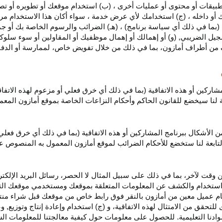
بيقات أو محتوى أو عمليات أخرى ، (ب) استخدام موقعك أو تطويره أو تصميمه
 أو داخله ، (ج) استخدامك لأي عرض خدمة ، سواء أكان هذا الاستخدام مرخص
ية (بما في ذلك أي سياسة برنامج) ، (هـ) الضرائب والرسوم الخاصة بك أو جم
سجيل الضريبي, (و) أو إهمالك أو إهمال موظفيك أو المقاولين أو سوء سلوكهم
ف من أطراف أمازون، بما في ذلك من خلال تفويض خاص، لممارسة أو الدفاع 
مشاركين أو هذه الاتفاقية (بما في ذلك أي خرق فعلي أو مزعوم لهذه الاتفا
تابعة لنا سيخضع للقانون الحاكم وأحكام النزاعات الخاصة بموقع أمازون ال
الأشكال ببرنامج المشاركين أو هذه الاتفاقية (بما في ذلك أي خرق فعلي
التابعة لنا ستخضع
للأحكام الضرائب
لموقع أمازون المعمول به المنصوص ع
 وقت لآخر، بما في ذلك على سبيل المثال لا الحصر، رسائل البريد الإلكتر
يل واستخدام والكشف عن المعلومات المتعلقة بموقعك ومستخدمي موقعك الت
يام عميل معين من أمازون بالنقر فوق رابط خاص من موقعك قبل شراء منت
 للتحقق من الامتثال لهذه الاتفاقية، و (ج) استخدام وإعادة إنتاج وتوزي
دنا التعليمية. للحصول على معلومات حول كيفية معالجتنا للمعلومات ا