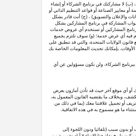
، (ب) لا مشاركتك في برنامج الشركاء أو إنشاء
 أو معايير الصناعة أو قواعد التنظيم الذاتي أو
نات والإعلان والتسويق) ، (ج) أنت قادر بشكل
صواب
المشاركة في برنامج المشاركين بشكل
 برنامج المشاركين أو تستخدم أي عروض خدمات
دم فيه أي عرض خدمة؛ (و) سوف تلتزم بجميع
ع قانون الولايات المتحدة، والتي قد تنطبق على
ع الأوقات. بإمكانك تحديث المعلومات الخاصة بك
 ببرنامج الشركاء، ولن نكون مسؤولين عن أي
ك أو أي موقع آخر حيث قد تأذن أمازون بعرض
الكشف، وبخلاف ما يقتضيه القانون المعمول
به،
حريف أو تجميل علاقتنا معك (بما في ذلك من
باستثناء ما هو مسموح به في هذه الاتفاقية.
 أو بدون سبب (تلقائيا ودون اللجوء إلى
كون تاريخ نفاذ هذا الإنهاء
۷
أيام تقويمية من