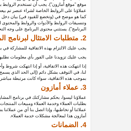
موقع "موقع أمازون"). يجب أن تستخدم الروابط بش
عملاؤنا على الروابط الخاصة لشراء عنصر تم بيعه
كما هو موضح في (وتخضع للقيود في) بيان دخل ع
وتنسيقات الروابط والأدوات والروابط والمحتوى ا
البرنامج"). يستثني محتوى البرنامج على وجه الت
2. متطلبات الامتثال لبرنامج المشاركين
يجب عليك الالتزام بهذه الاتفاقية للمشاركة في
يجب عليك تزويدنا على الفور بأي معلومات نطلبها 
إذا انتهكت هذه
الاتفاقية،
أو إذا انتهكت شروط وأح
لنا، في التوقف بشكل دائم (إلى الحد الذي يسمح 
بموجب هذه
الاتفاقية،
سواء كانت مرتبطة مباشرة ب
3. عملاء أمازون
عملاؤنا
ليسوا،
بحكم مشاركتك في برنامج المشاركي
بطلبات العملاء وخدمة العملاء ومبيعات المنتجات
عملائنا أو تخاطبها، وإذا اتصل بنا أي من عملائن
أمازون هذا لمعالجة مشكلات خدمة العملاء.
4. الضمانات