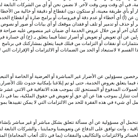
، في أي وقت ومن وقت لآخر. لا نضمن نحن أو أي من الشركات التابعة ل
أو بأي طريقة معينة، أو ستكون دون انقطاع أو دقيقة أو خالية من الأخطاء
ن عن (أ) أي أخطاء أو عدم
دقة
أو فيروسات أو برامج ضارة أو انقطاع الخدم
ر
أو حذف أو تدمير أو تلف أو فقدان
موقعك
أو أي بيانات أو صور أو نصوص 
كيان آخر أو من خلال عروض الخدمة أي ضمان غير منصوص عليه صراحة في 
لين عن أي تعويض أو تعويض أو أضرار تنشأ فيما يتعلق بـ (خ) أي خسارة ف
ثمارات أو نفقات أو التزامات من قبلك فيما يتعلق بمشاركتك في
برنامج 
ا القسم
۷
لاستبعاد أو الحد من الضمانات أو الالتزامات أو الإقرارات التي 
المرخصين مسؤولين عن الأضرار غير
المباشرة
أو العرضية أو الخاصة أو التبع
ئة فيما يتعلق بعروض الخدمة، حتى لو تم إبلاغنا بإمكانية حدوث تلك الأضرار
لعمولات المدفوع أو المستحق لك بموجب هذه الاتفاقية في الاثني عشر ش
أنت تتنازل بموجب هذا عن أي حق أو تعويض في حقوق الملكية، بما في ذل
عمل أي شيء في هذه الفقرة للحد من الالتزامات التي لا يمكن تقييدها بمو
نتحمل أي مسؤولية عن أي مسألة تتعلق بشكل مباشر أو غير مباشر بإنشاء 
قية ، وأنت توافق على الدفاع عن وتعويضنا وحمايتنا ، والشركات التابعة 
خسائر والالتزامات والتكاليف والنفقات (بما في ذلك أتعاب المحاماة) المت