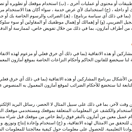
بيقات أو محتوى أو عمليات أخرى ، (ب) استخدام موقعك أو تطويره أو تصميمه
 أو داخله ، (ج) استخدامك لأي عرض خدمة ، سواء أكان هذا الاستخدام مرخص
ية (بما في ذلك أي سياسة برنامج) ، (هـ) الضرائب والرسوم الخاصة بك أو جم
سجيل الضريبي, (و) أو إهمالك أو إهمال موظفيك أو المقاولين أو سوء سلوكهم
ف من أطراف أمازون، بما في ذلك من خلال تفويض خاص، لممارسة أو الدفاع 
مشاركين أو هذه الاتفاقية (بما في ذلك أي خرق فعلي أو مزعوم لهذه الاتفا
تابعة لنا سيخضع للقانون الحاكم وأحكام النزاعات الخاصة بموقع أمازون ال
الأشكال ببرنامج المشاركين أو هذه الاتفاقية (بما في ذلك أي خرق فعلي
التابعة لنا ستخضع
للأحكام الضرائب
لموقع أمازون المعمول به المنصوص ع
 وقت لآخر، بما في ذلك على سبيل المثال لا الحصر، رسائل البريد الإلكتر
يل واستخدام والكشف عن المعلومات المتعلقة بموقعك ومستخدمي موقعك الت
يام عميل معين من أمازون بالنقر فوق رابط خاص من موقعك قبل شراء منت
 للتحقق من الامتثال لهذه الاتفاقية، و (ج) استخدام وإعادة إنتاج وتوزي
دنا التعليمية. للحصول على معلومات حول كيفية معالجتنا للمعلومات ا