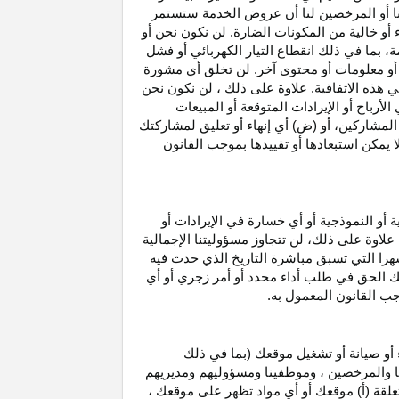
نا أو المرخصين لنا أن عروض الخدمة ستستمر
 أو خالية من المكونات الضارة. لن نكون نحن أو
ة، بما في ذلك انقطاع
التيار الكهربائي أو فشل
أو معلومات أو محتوى آخر. لن تخلق أي مشورة
هذه الاتفاقية. علاوة على
ذلك ،
لن نكون نحن
ي
الأرباح
أو الإيرادات المتوقعة أو المبيعات
المشاركين
، أو (ض) أي إنهاء أو تعليق لمشاركتك
لا يمكن استبعادها أو تقييدها بموجب القانون
ية أو النموذجية أو أي خسارة في
الإيرادات
أو
. علاوة على ذلك، لن تتجاوز مسؤوليتنا الإجمالية
هرا التي تسبق مباشرة التاريخ الذي حدث فيه
ك الحق في طلب أداء محدد أو أمر زجري أو أي
جب القانون المعمول به.
أو صيانة أو تشغيل موقعك (بما في ذلك
لنا والمرخصين ، وموظفينا ومسؤوليهم ومديريهم
علقة (أ) موقعك أو أي مواد تظهر على موقعك ،