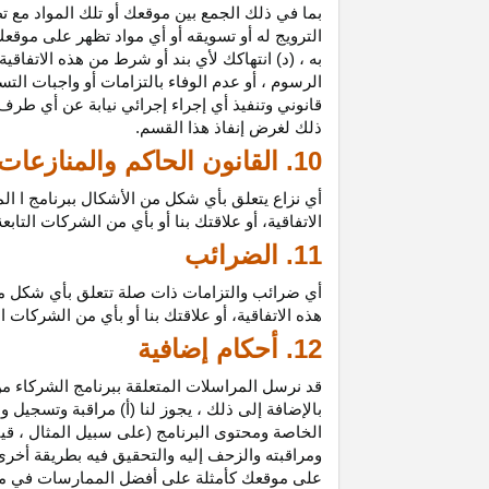
بما في ذلك الجمع بين موقعك أو تلك المواد مع تط
الترويج له أو تسويقه أو أي مواد تظهر على موقعك
به ، (د) انتهاكك لأي بند أو شرط من هذه الاتفاق
الرسوم ، أو عدم الوفاء بالتزامات أو واجبات الت
قانوني وتنفيذ أي إجراء إجرائي نيابة عن أي طر
ذلك لغرض إنفاذ هذا القسم.
10. القانون الحاكم والمنازعات
أي نزاع يتعلق بأي شكل من الأشكال ببرنامج ا ال
الاتفاقية، أو علاقتك بنا أو بأي من الشركات ال
11. الضرائب
أي ضرائب والتزامات ذات صلة تتعلق بأي شكل من 
هذه الاتفاقية، أو علاقتك بنا أو بأي من الشركات 
12. أحكام إضافية
قد نرسل المراسلات المتعلقة ببرنامج الشركاء من
بالإضافة إلى ذلك ، يجوز لنا (أ) مراقبة وتسج
الخاصة ومحتوى البرنامج (على سبيل المثال ، ق
ومراقبته والزحف إليه والتحقيق فيه بطريقة أخرى
على موقعك كأمثلة على أفضل الممارسات في موا