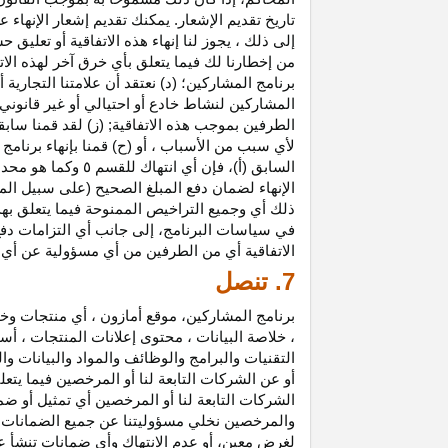
تاريخ تقديم الإشعار. يمكنك تقديم إشعار الإنه
إلى ذلك ، يجوز لنا إنهاء هذه الاتفاقية أو تعلي
من إخطارنا لك فيما يتعلق بأي خرق آخر لهذه الات
برنامج المشاركين؛ (د) نعتقد أن علامتنا التجار
المشاركين لنشاط خادع أو احتيالي أو غير قانوني ؛
الطرفين بموجب هذه الاتفاقية; (ز) لقد قمنا سابق
لأي سبب من الأسباب ، أو (ح) قمنا بإنهاء برنا
السابق (أ)، فإن 
الإنهاء لضمان دفع المبلغ الصحيح (على سبيل المث
ذلك أي وجميع التراخيص الممنوحة فيما يتعلق به
في سياسات البرنامج، إلى جانب أي التزامات د
الاتفاقية أي من الطرفين من أي مسؤولية عن أي 
7. تنصل
برنامج المشاركين، موقع أمازون ، أي منتجات وخ
، خلاصة البيانات ، محتوى إعلانات المنتجات ، أس
التقنيات والبرامج والوظائف والمواد والبيانات و
أو عن الشركات التابعة لنا أو المرخصين فيما يتع
الشركات التابعة لنا أو المرخصين أي تمثيل أو ض
والمرخصين نخلي مسؤوليتنا عن جميع الضمانات فيم
لغرض معين، أو عدم الانتهاك وأي ضمانات تنشأ عن 