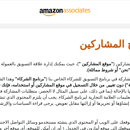
ج المشاركين
شاركين (
"موقع المشاركين "
)، حيث يمكنك إدارة علاقة التسويق بالعمولة
نحن
"
أو شروط مماثلة).
ركة في برنامج التسويق للشركاء الخاص بنا (
"برنامج الشركاء"
وهذا الش
ة
") دون تغيير. من خلال التسجيل في موقع المشاركين أو استخدامه، فإنك 
ا بالإحالة (بما في ذلك، على سبيل المثال لا الحصر، متطلبات المشاركة ف
عليمات
العلامة التجارية لبرنامج الشركاء
.
يجب أن يلتزم المحتوى الذي تن
شاؤها أو تحريرها أو إزالتها مقابل تعويض. يرجى قراءة السياسات والإرشا
عك على الويب أو المحتوى الذي ينشئه مستخدمو وسائل التواصل الاجتماعي
موقعك إلى موقع أمازون في الجدول
۱
أو، إن أمكن
للموقع،
أي موقع آخر م