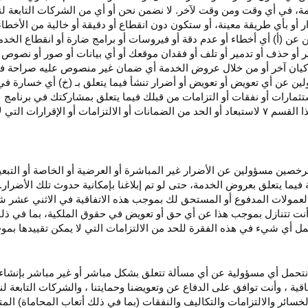
، في أي وقت ومن وقت لآخر. لا نضمن نحن أو أي من الشركات التابعة ل
أو بأي طريقة معينة، أو ستكون دون انقطاع أو دقيقة أو خالية من الأخطاء
ن عن (أ) أي أخطاء أو عدم
دقة
أو فيروسات أو برامج ضارة أو انقطاع الخدم
ر
أو حذف أو تدمير أو تلف أو فقدان
موقعك
أو أي بيانات أو صور أو نصوص 
كيان آخر أو من خلال عروض الخدمة أي ضمان غير منصوص عليه صراحة في 
لين عن أي تعويض أو تعويض أو أضرار تنشأ فيما يتعلق بـ (خ) أي خسارة ف
ثمارات أو نفقات أو التزامات من قبلك فيما يتعلق بمشاركتك في
برنامج 
ا القسم
۷
لاستبعاد أو الحد من الضمانات أو الالتزامات أو الإقرارات التي 
المرخصين مسؤولين عن الأضرار غير
المباشرة
أو العرضية أو الخاصة أو التبع
ئة فيما يتعلق بعروض الخدمة، حتى لو تم إبلاغنا بإمكانية حدوث تلك الأضرار
لعمولات المدفوع أو المستحق لك بموجب هذه الاتفاقية في الاثني عشر ش
أنت تتنازل بموجب هذا عن أي حق أو تعويض في حقوق الملكية، بما في ذل
عمل أي شيء في هذه الفقرة للحد من الالتزامات التي لا يمكن تقييدها بمو
نتحمل أي مسؤولية عن أي مسألة تتعلق بشكل مباشر أو غير مباشر بإنشاء 
قية ، وأنت توافق على الدفاع عن وتعويضنا وحمايتنا ، والشركات التابعة 
خسائر والالتزامات والتكاليف والنفقات (بما في ذلك أتعاب المحاماة) المت