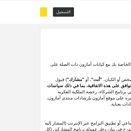
التسجيل
 الخاصة بك مع كيانات أمازون ذات الصلة على
خص أو الكيان،
"أنت"
، أو
"مشارك"
) قبول
توافق على هذه الاتفاقية، بما في ذلك سياسات
ي برنامج الشركاء،
رخصة
الملكية الفكرية
شره على موقع
أمازون
بإرشادات منتدى أمازون،
دات بعناية
.
 أو تطبيق البرامج عبر الإنترنت (المشار إليه
درج في بيان دخل عمولة برنامج المشاركين (كل