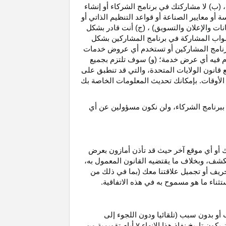
، (ب) لا مشاركتك في برنامج الشركاء أو إنشاء
 أو معايير الصناعة أو قواعد التنظيم الذاتي أو
نات والإعلان والتسويق) ، (ج) أنت قادر بشكل
صواب
المشاركة في برنامج المشاركين بشكل
 برنامج المشاركين أو تستخدم أي عروض خدمات
دم فيه أي عرض خدمة؛ (و) سوف تلتزم بجميع
ع قانون الولايات المتحدة، والتي قد تنطبق على
ع الأوقات. بإمكانك تحديث المعلومات الخاصة بك
 ببرنامج الشركاء، ولن نكون مسؤولين عن أي
ك أو أي موقع آخر حيث قد تأذن أمازون بعرض
الكشف، وبخلاف ما يقتضيه القانون المعمول
به،
حريف أو تجميل علاقتنا معك (بما في ذلك من
باستثناء ما هو مسموح به في هذه الاتفاقية.
 أو بدون سبب (تلقائيا ودون اللجوء إلى
كون تاريخ نفاذ هذا الإنهاء
۷
أيام تقويمية من