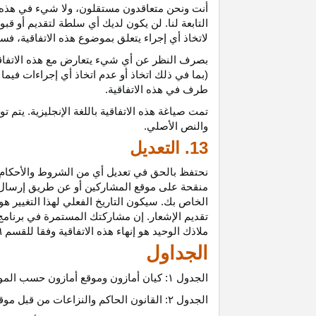
أنت ونحن متعاقدون
مستقلون،
ولا شيء في هذه 
التابعة لنا. لن يكون لديك أي سلطة لتقديم أو قب
لاتخاذ أي إجراء يتعلق بموضوع هذه
الاتفاقية،
فسيت
بصرف النظر عن أي شيء يتعارض مع هذه
الاتفا
(بما في ذلك اتخاذ أو عدم اتخاذ أي إجراءات فيما
طرف في هذه الاتفاقية.
تمت
صياغة
هذه
الاتفاقية
باللغة
الإنجليزية
.
يتم
تو
والنص
الأصلي
.
13. التعديل
نحتفظ بالحق في تعديل أي من الشروط والأحكام ال
منقحة على موقع المشاركين أو عن طريق إرسال إشع
الخاص بك. سيكون التاريخ الفعلي لهذا التغيير هو 
تقديم الإشعار. إن مشاركتك المستمرة في برنامج 
ملاذك الوحيد هو إنهاء هذه الاتفاقية وفقا للقسم ٦.
الجداول
الجدول
۱:
كيان أمازون وموقع أمازون حسب المو
الجدول
۲:
القانون الحاكم والنزاعات من قبل موق