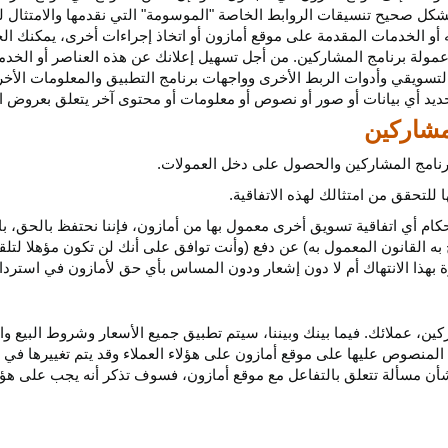
كل صحيح تنسيقات الروابط الخاصة "الموسومة" التي نقدمها والامتثال لهذ
 أو الخدمات المقدمة على موقع أمازون أو اتخاذ إجراءات
أخرى،
يمكنك ال
مولة برنامج المشاركين. من أجل تسهيل إعلانك عن هذه العناصر أو
الخدم
لتسويقي وأدوات الربط الأخرى وواجهات برنامج التطبيق والمعلومات الأخر
حديد أي
بيانات
أو صور أو نصوص أو معلومات أو محتوى آخر يتعلق بعروض ال
 برنامج المشاركين والحصول على دخل العمولات.
للتحقق من امتثالك لهذه الاتفاقية.
كام أي اتفاقية تسويق أخرى معمول بها من أمازون، فإننا نحتفظ بالحق، ب
به القانون المعمول به) عن دفع (وأنت توافق على أنك لن تكون مؤهلا لتل
هذا الانتهاك أم لا دون إشعار ودون المساس بأي حق لأمازون في استرداد ا
ن، عملائك. فيما بينك وبيننا، سيتم تطبيق جميع الأسعار وشروط البيع وا
 المنصوص عليها على موقع أمازون على هؤلاء العملاء وقد يتم تغييرها في
ا بشأن مسألة تتعلق بالتفاعل مع موقع أمازون، فسوف تذكر أنه يجب على هؤل