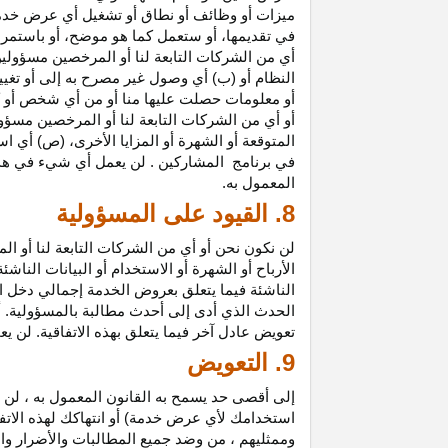
ميزات أو وظائف أو نطاق أو تشغيل أي عرض خدمة
في تقديمها، أو ستعمل كما هو موضح، أو باستمرار 
أي من الشركات التابعة لنا أو المرخصين مسؤولي
النظام أو (ب) أي وصول غير مصرح به إلى أو
تغيي
أو معلومات حصلت عليها منا أو من أي شخص أو 
أو أي من الشركات التابعة لنا أو المرخصين مسؤو
المتوقعة أو الشهرة أو المزايا
الأخرى،
(ص) أي است
في
برنامج المشاركين
. لن يعمل أي شيء في هذ
المعمول به.
8. القيود على المسؤولية
لن نكون نحن أو أي من الشركات التابعة لنا أو 
الأرباح أو الشهرة أو الاستخدام أو البيانات الناش
الناشئة فيما يتعلق بعروض الخدمة إجمالي دخل ا
الحدث الذي أدى إلى أحدث مطالبة بالمسؤولية. 
تعويض عادل آخر فيما يتعلق بهذه الاتفاقية. لن ي
9. التعويض
إلى أقصى حد يسمح به القانون المعمول به ، لن 
استخدامك لأي عرض خدمة) أو انتهاكك لهذه الاتفا
وممثليهم ، من وضد جميع المطالبات والأضرار وال