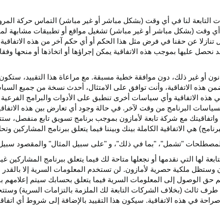
كات التابعة لنا في أي وقت (بشكل مباشر أو غير مباشر) التماس حركة الم
 في أي وقت (بشكل مباشر أو غير مباشر) تشغيل مواقع أو تطبيقات مشابهة ل
تنازلا عن حقنا في فرض مثل هذا الحكم أو أي حكم آخر من هذه الاتفاقية لا
 نحصل عليها بموجب هذه الاتفاقية يمكن إجراؤها أو اتخاذها أو منحها وفقا
انون أو غير ذلك، دون موافقة خطية مسبقة. مع مراعاة هذا التقييد، ستكون 
ضمن هذه الاتفاقية، وأنت توافق على الامتثال، أحدث نسخة من جميع السي
 في هذه الاتفاقية وأي سياسات أخرى تنطبق على الأدوات والبرامج الفرعية
لسياسات البرنامج من وقت لآخر. في حالة وجود أي تعارض بين هذه الاتفاق
ة واتفاقيتك مع شركة تابعة لأمازون بموجب برنامج تسويق تابع منفصل، ستتحك
نامج) هي الاتفاقية الكاملة بينك وبيننا فيما يتعلق ببرنامج المشاركين و
لمصطلحات "تشمل"، "بما في ذلك"، و "على سبيل المثال" والمقصود سبيل ا
بعة لها التي نقدمها أو نجعلها متاحة لك فيما يتعلق ببرنامج المشاركين غي
تظل ملكية حصرية لأمازون. لن تستخدم المعلومات السرية إلا بالقدر ال
م حق الوصول إلى المعلومات السرية فيما يتعلق بحسابك سيتم إعلامهم با
طرف ثالث (بخلاف الشركات التابعة لك الملزمة بالتزامات السرية) وستتخذ
راحة في هذه الاتفاقية. سيكون هذا التقييد بالإضافة إلى شروط أي اتفا