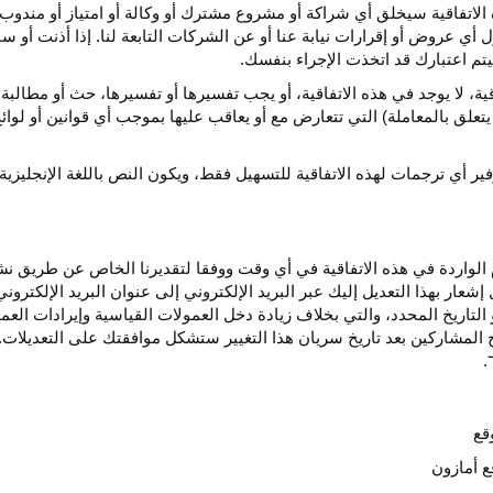
الاتفاقية سيخلق أي
شراكة
أو مشروع مشترك أو وكالة أو امتياز أو مندوب 
ول أي عروض أو إقرارات نيابة عنا أو عن الشركات التابعة لنا. إذا أذنت أ
م اعتبارك قد اتخذت الإجراء بنفسك.
قية،
لا يوجد في هذه
الاتفاقية،
أو يجب تفسيرها أو
تفسيرها،
حث أو مطالبة 
 يتعلق بالمعاملة) التي تتعارض مع أو يعاقب عليها بموجب أي
قوانين
أو لوائ
فير
أي
ترجمات
لهذه
الاتفاقية
للتسهيل
فقط،
ويكون
النص
باللغة
الإنجليزية
واردة في هذه الاتفاقية في أي وقت ووفقا لتقديرنا الخاص عن طريق نشر 
ار بهذا التعديل إليك عبر البريد الإلكتروني إلى عنوان البريد الإلكتر
التاريخ
المحدد،
والتي بخلاف زيادة دخل العمولات القياسية وإيرادات الع
المشاركين بعد تاريخ سريان هذا التغيير ستشكل موافقتك على التعديلات. 
قع
ع أمازون