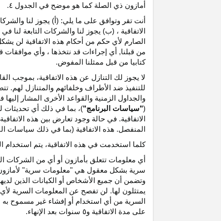
أمازون ذي الصلة كما هو موضح في الجدول ٤.
أنت تقر وتوافق على ما يلي: (أ) يجوز لنا والشر
الاتفاقية ، (ب) يجوز لنا والشركات التابعة لنا
الصارم لأي حكم من أحكام هذه الاتفاقية لن يشكل 
من قبلنا, أي إجراءات قد نتخذها ، وأي موافقات قد
كتابيا من قبل ممثلنا المفوض.
لا يجوز لك التنازل عن هذه الاتفاقية، بموجب الق
للتنفيذ ضد الأطراف وخلفائهم والمتنازل لهم. تت
والجداول الزمنية والقواعد الأخرى المشار إليها
(
"سياسات البرنامج"
)، بما في ذلك أي تحديثات 
الاتفاقية. في حالة وجود تعارض بين هذه الاتفاقي
المنفصل. هذه الاتفاقية (بما في ذلك سياسات البر
كلما استخدمت في هذه الاتفاقية، يتم استخدام ا
أي معلومات تتعلق بأمازون أو أي من الشركات التا
سرية بشكل معقول هي "معلومات سرية" لأمازون وس
وتضمن أن جميع الأشخاص أو الكيانات الذين لديه
يمتثلون لها. لن تفصح عن المعلومات السرية لأي 
السرية من أي استخدام أو إفشاء غير مسموح به ص
على مدة الاتفاقية و٥ سنوات بعد الإنهاء.