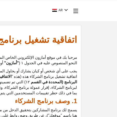
AR
اتفاقية تشغيل برنام
مرحبا بك في موقع أمازون الإلكتروني الخاص الم
النحو المنصوص عليه في الجدول
۱ (
"أمازون"
أو
"
يجب على أي شخص أو كيان يشارك أو يحاول المشا
اتفاقية تشغيل برنامج الشركاء هذه (هذه "
الاتفاقي
البرنامج (المحددة في القسم
۱۲
)
التي تم تضمينه
لبرنامج الشركاء،
إقرار
عمولة برنامج الشركاء، و
ت
بما في ذلك حظر تقييمات المستخدمين التي يتم إن
1. وصف برنامج الشركاء
يسمح لك برنامج المشاركين بتحقيق الدخل من موق
هنا باسم "موقعك")، عن طريق وضع روابط على 