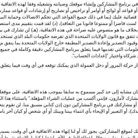
ي برنامج المشاركين وإنشاء موقعك وصيانته وتشغيله وفقا لهذه الاتفاقية 
و قواعد أو لوائح أو أوامر أو تراخيص أو تصاريح أو إرشادات أو قواعد ممارسة
ضائية عليك (بما في ذلك جميع القواعد التي تحكم الاتصالات وحماية البيا
 لست قاصرا أو ممنوعا قانونا من التعاقد)، (د) لقد قمت بتقييم مدى است
ن بخلاف ما هو منصوص عليه صراحة في هذه الاتفاقية، (هـ) لن تشارك في
 تتفق مع قانون الولايات المتحدة الذي تفرضه حكومات البلد الذي تستخ
 وقيود التصدير وإعادة التصدير المطبقة خارج الولايات المتحدة بما يتفق م
معلومات التي تقدمها فيما يتعلق ببرنامج المشاركين دقيقة وكاملة في جمي
ركاه واختيار "إعدادات الحساب".
ار حركة المرور أو دخل العمولة الذي يمكنك توقعه في أي وقت فيما يتعلق
يان مشابه إلى حد كبير مسموح به سابقا بموجب هذه الاتفاقية، على موقع
مشارك لأمازون، فإنني أكسب من عمليات الشراء المؤهلة." باستثناء هذا 
ية أو مشاركتك في برنامج المشاركين دون إذن كتابي مسبق منا. لن تقوم بت
ؤيدك)، أو التعبير أو الإيحاء بأي انتماء بيننا وبينك أو أي شخص أو كيان آخر 
 لموقع المشاركين. يجوز لك أو لنا إنهاء هذه الاتفاقية في أي وقت، بسبب
لمعمول به)، من خلال إعطاء الطرف الآخر إشعارا كتابيا بالإنهاء بشرط أن ي