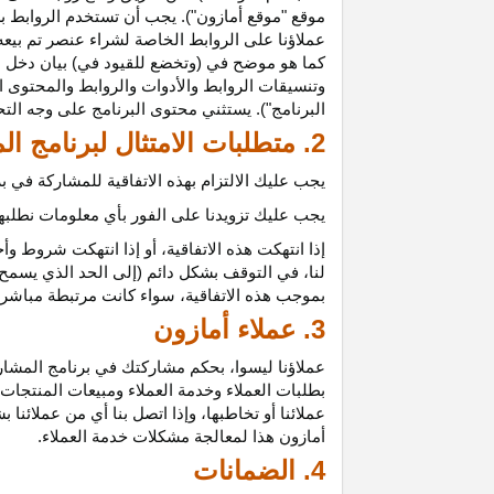
موقع "موقع أمازون"). يجب أن تستخدم الروابط بش
عملاؤنا على الروابط الخاصة لشراء عنصر تم بيعه
كما هو موضح في (وتخضع للقيود في) بيان دخل ع
وتنسيقات الروابط والأدوات والروابط والمحتوى ا
البرنامج"). يستثني محتوى البرنامج على وجه الت
2. متطلبات الامتثال لبرنامج المشاركين
يجب عليك الالتزام بهذه الاتفاقية للمشاركة في
يجب عليك تزويدنا على الفور بأي معلومات نطلبها 
إذا انتهكت هذه
الاتفاقية،
أو إذا انتهكت شروط وأح
لنا، في التوقف بشكل دائم (إلى الحد الذي يسمح 
بموجب هذه
الاتفاقية،
سواء كانت مرتبطة مباشرة ب
3. عملاء أمازون
عملاؤنا
ليسوا،
بحكم مشاركتك في برنامج المشاركي
بطلبات العملاء وخدمة العملاء ومبيعات المنتجات
عملائنا أو تخاطبها، وإذا اتصل بنا أي من عملائن
أمازون هذا لمعالجة مشكلات خدمة العملاء.
4. الضمانات