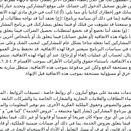
اء عن طريق تسجيل الدخول إلى حسابك على موقع المشاركين وتحديد خيار إ
ق حسابك فور إخطارك كتابيا بأي مما يلي: (أ) إذا كنت في خرق مادي لهذه ال
فاقية (بما في ذلك أي سياسة برنامج) ؛(ج) نعتقد أننا قد نواجه مطالبات 
ية أو سمعتنا قد تشوهت من قبلك أو فيما يتعلق بمشاركتك في برنامج المشار
 (و) نعتقد أننا نخضع أو قد نخضع لمتطلبات تحصيل الضرائب فيما يتعلق بهذ
ا بإنهاء هذه الاتفاقية (أو تغليق حسابك) فيما يتعلق بك أو بأشخاص آخرين 
مج المشاركين كما نجعله متاحا بشكل عام للمشاركين. لتجنب الشك وعلى س
أي انتهاك للقسم ٥ وكما هو محدد في سياسات البرنامج سيعتبر خرقا لهذه الاتفاقية. قد نحتفظ
ال، لحساب أي عمليات إلغاء أو إرجاع). عند أي إنهاء لهذه
الاتفاقية،
سيتم إ
ذه
الاتفاقية،
باستثناء حقوق والتزامات الأطراف بموجب الأقسام
۳
, ٤ ٥, ٦,
فع مستحقة
الدفع
ولكن غير مدفوعة بموجب هذه الاتفاقية، ستظل سارية بعد إن
خرق أو مسؤولية مستحقة بموجب هذه الاتفاقية قبل الإنهاء.
دمات مقدمة على موقع أمازون ، أي روابط خاصة ، تنسيقات الروابط ، الم
ماء النطاقات والعلامات التجارية والشعارات الخاصة بنا والشركات التابعة 
الصور والنصوص وحقوق الملكية الفكرية الأخرى, يتم توفير المعلومات والمحت
لق ببرنامج المشاركين (يشار إليها مجتمعة بـ "عروض الخدمة") "كما هي" و "
مان من أي نوع، سواء كان
صريحا
أو ضمنيا أو قانونيا أو غير ذلك، فيما يتع
ا يتعلق بعروض الخدمة، بما في ذلك أي ضمانات ضمنية للملكية، أو قابلية
أي قانون أو عرف أو مسار التعامل أو الأداء أو الاستخدام التجاري. قد ن