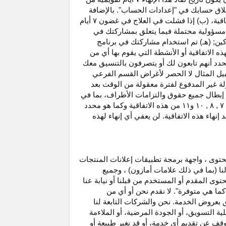
غلاق حسابك في "إعدادات الحساب". بالإضافة
اتفاقية، (ب) إذا فشلت في العلاج في غضون
۷
أيام
أو مسؤولية محتملة فيما يتعلق بمشاركتك في
كين; (هـ) تم استخدام مشاركتك في برنامج
ه الاتفاقية أو الأنشطة التي يقوم بها أي من
نحدد أنهم تابعون لك أو يتصرفون بالتنسيق معك
بيل المثال لا الحصر لأغراض القسم الفرعي
 بدخل العمولة غير المدفوع لفترة معقولة من الوقت بعد
بطال جميع حقوق والتزامات
الأطراف،
بما في
۷ ,
۸ ,
۱۰
و
۱۱
من هذه الاتفاقية وكما هو محدد
هاء هذه الاتفاقية. لن يعفي أي إنهاء لهذه
حتوى ، واجهة برمجة تطبيقات إعلانات المنتجات
لنا (بما في ذلك علامات أمازون) ، وجميع
وى المقدم أو المستخدم من قبلنا أو نيابة عنا
كما هي متوفرة". لا نقدم نحن أو أي من
لق بعروض الخدمة. نحن والشركات التابعة لنا
 التسويق، أو الجودة المرضية، أو الملاءمة
توقف عن تقديم أي خدمة، أو قد نغير
طبيعة
أو