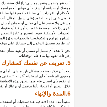
أنت تقر وتضمن وتتعهد بما يلي: (أ) أنك ستشارك ف
موقعك أو صيانته أو تشغيله أي قوانين أو مراسيم أ
الأحكام أو القرارات, أي سلطة حكومية لها سلطة ق
قانوني على إبرام العقود (على سبيل المثال. أنت
مستقل ولا تعتمد على أي تمثيل أو ضمان أو بيا
أخرى إذا كنت موضوع عقوبات أمريكية أو عقوبات
الخدمات الأمريكية. قيود التصدير وإعادة التصدير
السلع والبرامج والتكنولوجيا والخدمات، و (ز) ال
عن طريق تسجيل الدخول إلى حسابك على موقع ش
نحن لا نقدم أي تمثيل أو ضمان أو تعهد بشأن مقد
إجراءات تقوم بها بناء على توقعاتك.
5. تعريف عن نفسك كمشارك
يجب أن تذكر بوضوح وبشكل بارز ما يلي، أو أي ب
محتوى البرنامج أو أي استخدام آخر له: "بصفتي 
لن تقوم بأي اتصال عام فيما يتعلق بهذه الاتفاق
خلال التعبير أو الإيحاء بأننا ندعمك أو نرعاك أو ن
6.المدة والإنهاء
ستبدأ مدة هذه الاتفاقية عند تسجيلك أو استخدامك
المحاكم، إذا كان ذلك مسموحا به بموجب القانون ا