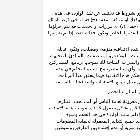
رور بشروط قد تختلف عن تلك الواردة في هذه
موقعك أو تتنافس معه ، (ج) فشلنا في فرض أدائك
حقا ، (د) أي قرارات أو تحديثات قد يتم إجراؤها
 لتقديرنا الخاص وتكون فعالة فقط إذا تم تقديمها
هذه الاتفاقية ملزمة، ومصلحة، وتكون قابلة
اسات والملاحق والمواصفات والمبادئ التوجيهية
 والميزات المتاحة لك بموجب برنامج المشاركين
ية وأي سياسة برنامج، سيتم التحكم في هذه
م هذه الاتفاقية فيما يتعلق بهذا البرنامج
تحل محل جميع الاتفاقيات والمناقشات السابقة.
لمثال لا الحصر.
ر معروفة لعامة الناس أو التي يجب اعتبارها
لازم بشكل معقول لأدائك بموجب هذه الاتفاقية
لالتزامات الواردة في هذا الحكم وسوف
 جميع التدابير المعقولة لحماية المعلومات
قية سرية أو عدم إفشاء بين الطرفين وسيطبق