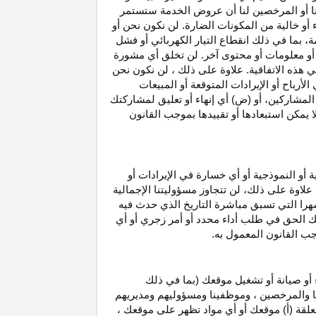
نا أو المرخصين لنا أن عروض الخدمة ستستمر
 أو خالية من المكونات الضارة. لن نكون نحن أو
ة، بما في ذلك انقطاع
التيار الكهربائي أو فشل
أو معلومات أو محتوى آخر. لن تخلق أي مشورة
هذه الاتفاقية. علاوة على
ذلك ،
لن نكون نحن
ي
الأرباح
أو الإيرادات المتوقعة أو المبيعات
المشاركين
، أو (ض) أي إنهاء أو تعليق لمشاركتك
لا يمكن استبعادها أو تقييدها بموجب القانون
ية أو النموذجية أو أي خسارة في
الإيرادات
أو
. علاوة على ذلك، لن تتجاوز مسؤوليتنا الإجمالية
هرا التي تسبق مباشرة التاريخ الذي حدث فيه
ك الحق في طلب أداء محدد أو أمر زجري أو أي
جب القانون المعمول به.
أو صيانة أو تشغيل موقعك (بما في ذلك
لنا والمرخصين ، وموظفينا ومسؤوليهم ومديريهم
علقة (أ) موقعك أو أي مواد تظهر على موقعك ،