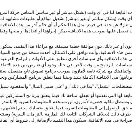
كات التابعة لنا في أي وقت (بشكل مباشر أو غير مباشر) التماس حركة الم
 في أي وقت (بشكل مباشر أو غير مباشر) تشغيل مواقع أو تطبيقات مشابهة ل
تنازلا عن حقنا في فرض مثل هذا الحكم أو أي حكم آخر من هذه الاتفاقية لا
 نحصل عليها بموجب هذه الاتفاقية يمكن إجراؤها أو اتخاذها أو منحها وفقا
انون أو غير ذلك، دون موافقة خطية مسبقة. مع مراعاة هذا التقييد، ستكون 
ضمن هذه الاتفاقية، وأنت توافق على الامتثال، أحدث نسخة من جميع السي
 في هذه الاتفاقية وأي سياسات أخرى تنطبق على الأدوات والبرامج الفرعية
لسياسات البرنامج من وقت لآخر. في حالة وجود أي تعارض بين هذه الاتفاق
ة واتفاقيتك مع شركة تابعة لأمازون بموجب برنامج تسويق تابع منفصل، ستتحك
نامج) هي الاتفاقية الكاملة بينك وبيننا فيما يتعلق ببرنامج المشاركين و
لمصطلحات "تشمل"، "بما في ذلك"، و "على سبيل المثال" والمقصود سبيل ا
بعة لها التي نقدمها أو نجعلها متاحة لك فيما يتعلق ببرنامج المشاركين غي
تظل ملكية حصرية لأمازون. لن تستخدم المعلومات السرية إلا بالقدر ال
م حق الوصول إلى المعلومات السرية فيما يتعلق بحسابك سيتم إعلامهم با
طرف ثالث (بخلاف الشركات التابعة لك الملزمة بالتزامات السرية) وستتخذ
راحة في هذه الاتفاقية. سيكون هذا التقييد بالإضافة إلى شروط أي اتفا