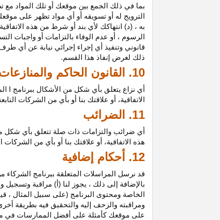
بما في ذلك الجمع بين موقعك أو تلك المواد مع تط
الترويج له أو تسويقه أو أي مواد تظهر على موقعك
به ، (د) انتهاكك لأي بند أو شرط من هذه الاتفاق
الرسوم ، أو عدم الوفاء بالتزامات أو واجبات الت
قانوني وتنفيذ أي إجراء إجرائي نيابة عن أي طر
ذلك لغرض إنفاذ هذا القسم.
10. القانون الحاكم والمنازعات
أي نزاع يتعلق بأي شكل من الأشكال ببرنامج ا ال
الاتفاقية، أو علاقتك بنا أو بأي من الشركات ال
11. الضرائب
أي ضرائب والتزامات ذات صلة تتعلق بأي شكل من 
هذه الاتفاقية، أو علاقتك بنا أو بأي من الشركات 
12. أحكام إضافية
قد نرسل المراسلات المتعلقة ببرنامج الشركاء من
بالإضافة إلى ذلك ، يجوز لنا (أ) مراقبة وتسج
الخاصة ومحتوى البرنامج (على سبيل المثال ، ق
ومراقبته والزحف إليه والتحقيق فيه بطريقة أخرى
على موقعك كأمثلة على أفضل الممارسات في موا