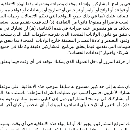
ي برنامج المشاركين وإنشاء موقعك وصيانته وتشغيله وفقا لهذه الاتفاقية 
و قواعد أو لوائح أو أوامر أو تراخيص أو تصاريح أو إرشادات أو قواعد ممارسة
ضائية عليك (بما في ذلك جميع القواعد التي تحكم الاتصالات وحماية البيا
 لست قاصرا أو ممنوعا قانونا من التعاقد)، (د) لقد قمت بتقييم مدى است
ن بخلاف ما هو منصوص عليه صراحة في هذه الاتفاقية، (هـ) لن تشارك في
 تتفق مع قانون الولايات المتحدة الذي تفرضه حكومات البلد الذي تستخ
 وقيود التصدير وإعادة التصدير المطبقة خارج الولايات المتحدة بما يتفق م
معلومات التي تقدمها فيما يتعلق ببرنامج المشاركين دقيقة وكاملة في جمي
ركاه واختيار "إعدادات الحساب".
ار حركة المرور أو دخل العمولة الذي يمكنك توقعه في أي وقت فيما يتعلق
يان مشابه إلى حد كبير مسموح به سابقا بموجب هذه الاتفاقية، على موقع
مشارك لأمازون، فإنني أكسب من عمليات الشراء المؤهلة." باستثناء هذا 
ية أو مشاركتك في برنامج المشاركين دون إذن كتابي مسبق منا. لن تقوم بت
ؤيدك)، أو التعبير أو الإيحاء بأي انتماء بيننا وبينك أو أي شخص أو كيان آخر 
 لموقع المشاركين. يجوز لك أو لنا إنهاء هذه الاتفاقية في أي وقت، بسبب
لمعمول به)، من خلال إعطاء الطرف الآخر إشعارا كتابيا بالإنهاء بشرط أن ي