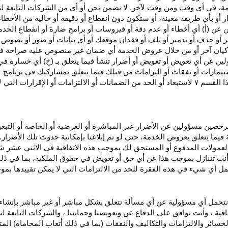
، في أي وقت ومن وقت لآخر. لا نضمن نحن أو أي من الشركات التابعة ل
أو بأي طريقة معينة، أو ستكون دون انقطاع أو دقيقة أو خالية من الأخطاء
ن عن (أ) أي أخطاء أو عدم
دقة
أو فيروسات أو برامج ضارة أو انقطاع الخدم
ر
أو حذف أو تدمير أو تلف أو فقدان
موقعك
أو أي بيانات أو صور أو نصوص 
كيان آخر أو من خلال عروض الخدمة أي ضمان غير منصوص عليه صراحة في 
لين عن أي تعويض أو تعويض أو أضرار تنشأ فيما يتعلق بـ (خ) أي خسارة ف
ثمارات أو نفقات أو التزامات من قبلك فيما يتعلق بمشاركتك في
برنامج 
ا القسم
۷
لاستبعاد أو الحد من الضمانات أو الالتزامات أو الإقرارات التي 
المرخصين مسؤولين عن الأضرار غير
المباشرة
أو العرضية أو الخاصة أو التبع
ئة فيما يتعلق بعروض الخدمة، حتى لو تم إبلاغنا بإمكانية حدوث تلك الأضرار
لعمولات المدفوع أو المستحق لك بموجب هذه الاتفاقية في الاثني عشر ش
أنت تتنازل بموجب هذا عن أي حق أو تعويض في حقوق الملكية، بما في ذل
عمل أي شيء في هذه الفقرة للحد من الالتزامات التي لا يمكن تقييدها بمو
نتحمل أي مسؤولية عن أي مسألة تتعلق بشكل مباشر أو غير مباشر بإنشاء 
قية ، وأنت توافق على الدفاع عن وتعويضنا وحمايتنا ، والشركات التابعة 
خسائر والالتزامات والتكاليف والنفقات (بما في ذلك أتعاب المحاماة) المت