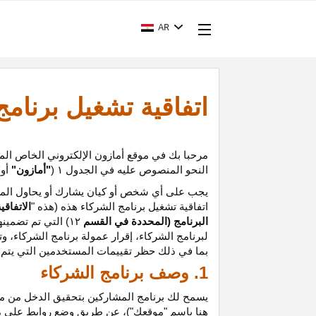
AR
اتفاقية تشغيل برنام
مرحبا بك في موقع أمازون الإلكتروني الخاص الم
النحو المنصوص عليه في الجدول
۱ (
"أمازون"
أو
"
يجب على أي شخص أو كيان يشارك أو يحاول المشا
اتفاقية تشغيل برنامج الشركاء هذه (هذه "
الاتفاقي
البرنامج (المحددة في القسم
۱۲
)
التي تم تضمينه
لبرنامج الشركاء،
إقرار
عمولة برنامج الشركاء، و
ت
بما في ذلك حظر تقييمات المستخدمين التي يتم إن
1. وصف برنامج الشركاء
يسمح لك برنامج المشاركين بتحقيق الدخل من موق
هنا باسم "موقعك")، عن طريق وضع روابط على 