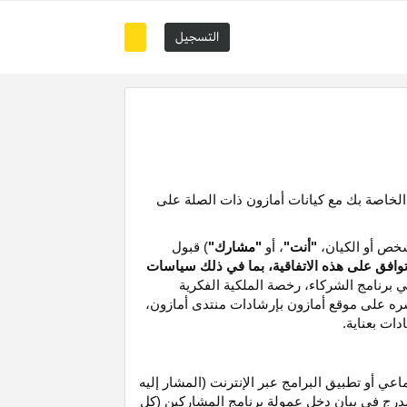
التسجيل
 الخاصة بك مع كيانات أمازون ذات الصلة على
خص أو الكيان،
"أنت"
، أو
"مشارك"
) قبول
توافق على هذه الاتفاقية، بما في ذلك سياسات
ي برنامج الشركاء،
رخصة
الملكية الفكرية
شره على موقع
أمازون
بإرشادات منتدى أمازون،
دات بعناية
.
 أو تطبيق البرامج عبر الإنترنت (المشار إليه
درج في بيان دخل عمولة برنامج المشاركين (كل