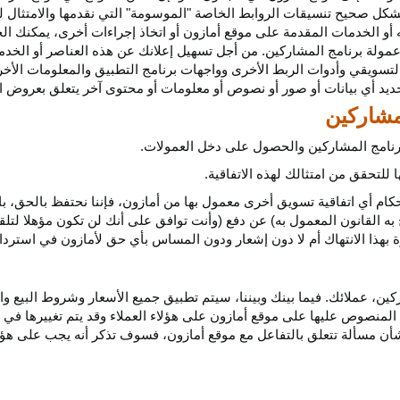
كل صحيح تنسيقات الروابط الخاصة "الموسومة" التي نقدمها والامتثال لهذ
 أو الخدمات المقدمة على موقع أمازون أو اتخاذ إجراءات
أخرى،
يمكنك ال
مولة برنامج المشاركين. من أجل تسهيل إعلانك عن هذه العناصر أو
الخدم
لتسويقي وأدوات الربط الأخرى وواجهات برنامج التطبيق والمعلومات الأخر
حديد أي
بيانات
أو صور أو نصوص أو معلومات أو محتوى آخر يتعلق بعروض ال
 برنامج المشاركين والحصول على دخل العمولات.
للتحقق من امتثالك لهذه الاتفاقية.
كام أي اتفاقية تسويق أخرى معمول بها من أمازون، فإننا نحتفظ بالحق، ب
به القانون المعمول به) عن دفع (وأنت توافق على أنك لن تكون مؤهلا لتل
هذا الانتهاك أم لا دون إشعار ودون المساس بأي حق لأمازون في استرداد ا
ن، عملائك. فيما بينك وبيننا، سيتم تطبيق جميع الأسعار وشروط البيع وا
 المنصوص عليها على موقع أمازون على هؤلاء العملاء وقد يتم تغييرها في
ا بشأن مسألة تتعلق بالتفاعل مع موقع أمازون، فسوف تذكر أنه يجب على هؤل