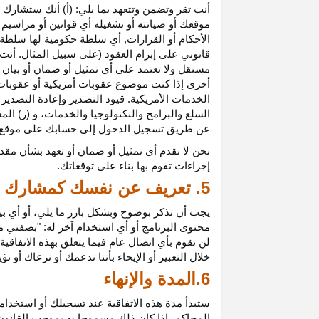
أنت تقر وتضمن وتتعهد بما يلي: (أ) أنك ستشارك ف
موقعك أو صيانته أو تشغيله أي قوانين أو مراسيم أ
الأحكام أو القرارات, أي سلطة حكومية لها سلطة ق
قانوني على إبرام العقود (على سبيل المثال. أنت
مستقل ولا تعتمد على أي تمثيل أو ضمان أو بيا
أخرى إذا كنت موضوع عقوبات أمريكية أو عقوبات
الخدمات الأمريكية. قيود التصدير وإعادة التصدير
السلع والبرامج والتكنولوجيا والخدمات، و (ز) ال
عن طريق تسجيل الدخول إلى حسابك على موقع ش
نحن لا نقدم أي تمثيل أو ضمان أو تعهد بشأن مقد
إجراءات تقوم بها بناء على توقعاتك.
5. تعريف عن نفسك كمشارك
يجب أن تذكر بوضوح وبشكل بارز ما يلي، أو أي ب
محتوى البرنامج أو أي استخدام آخر له: "بصفتي 
لن تقوم بأي اتصال عام فيما يتعلق بهذه الاتفاق
خلال التعبير أو الإيحاء بأننا ندعمك أو نرعاك أو ن
6.المدة والإنهاء
ستبدأ مدة هذه الاتفاقية عند تسجيلك أو استخدامك
المحاكم، إذا كان ذلك مسموحا به بموجب القانون ا