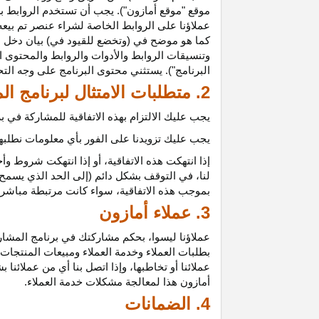
موقع "موقع أمازون"). يجب أن تستخدم الروابط بش
عملاؤنا على الروابط الخاصة لشراء عنصر تم بيعه
كما هو موضح في (وتخضع للقيود في) بيان دخل ع
وتنسيقات الروابط والأدوات والروابط والمحتوى ا
البرنامج"). يستثني محتوى البرنامج على وجه الت
2. متطلبات الامتثال لبرنامج المشاركين
يجب عليك الالتزام بهذه الاتفاقية للمشاركة في
يجب عليك تزويدنا على الفور بأي معلومات نطلبها 
إذا انتهكت هذه
الاتفاقية،
أو إذا انتهكت شروط وأح
لنا، في التوقف بشكل دائم (إلى الحد الذي يسمح 
بموجب هذه
الاتفاقية،
سواء كانت مرتبطة مباشرة ب
3. عملاء أمازون
عملاؤنا
ليسوا،
بحكم مشاركتك في برنامج المشاركي
بطلبات العملاء وخدمة العملاء ومبيعات المنتجات
عملائنا أو تخاطبها، وإذا اتصل بنا أي من عملائن
أمازون هذا لمعالجة مشكلات خدمة العملاء.
4. الضمانات