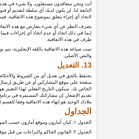
أنت ونحن متعاقدون
مستقلون،
ولا شيء في هذه 
التابعة لنا. لن يكون لديك أي سلطة لتقديم أو قب
لاتخاذ أي إجراء يتعلق بموضوع هذه
الاتفاقية،
فسيت
بصرف النظر عن أي شيء يتعارض مع هذه
الاتفا
(بما في ذلك اتخاذ أو عدم اتخاذ أي إجراءات فيما
طرف في هذه الاتفاقية.
تمت
صياغة
هذه
الاتفاقية
باللغة
الإنجليزية
.
يتم
تو
والنص
الأصلي
.
13. التعديل
نحتفظ بالحق في تعديل أي من الشروط والأحكام ال
منقحة على موقع المشاركين أو عن طريق إرسال إشع
الخاص بك. سيكون التاريخ الفعلي لهذا التغيير هو 
تقديم الإشعار. إن مشاركتك المستمرة في برنامج 
ملاذك الوحيد هو إنهاء هذه الاتفاقية وفقا للقسم ٦.
الجداول
الجدول
۱:
كيان أمازون وموقع أمازون حسب المو
الجدول
۲:
القانون الحاكم والنزاعات من قبل موق