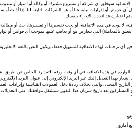
الاتفاقية سيخلق أي
شراكة
أو مشروع مشترك أو وكالة أو امتياز أو مندوب 
ول أي عروض أو إقرارات نيابة عنا أو عن الشركات التابعة لنا. إذا أذنت أ
م اعتبارك قد اتخذت الإجراء بنفسك.
قية،
لا يوجد في هذه
الاتفاقية،
أو يجب تفسيرها أو
تفسيرها،
حث أو مطالبة 
 يتعلق بالمعاملة) التي تتعارض مع أو يعاقب عليها بموجب أي
قوانين
أو لوائ
فير
أي
ترجمات
لهذه
الاتفاقية
للتسهيل
فقط،
ويكون
النص
باللغة
الإنجليزية
واردة في هذه الاتفاقية في أي وقت ووفقا لتقديرنا الخاص عن طريق نشر 
ار بهذا التعديل إليك عبر البريد الإلكتروني إلى عنوان البريد الإلكتر
التاريخ
المحدد،
والتي بخلاف زيادة دخل العمولات القياسية وإيرادات الع
المشاركين بعد تاريخ سريان هذا التغيير ستشكل موافقتك على التعديلات. 
قع
ع أمازون