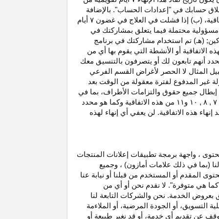
غلاق حسابك في "إعدادات الحساب". بالإضافة
اتفاقية، (ب) إذا فشلت في العلاج في غضون
۷
أيام
أو مسؤولية محتملة فيما يتعلق بمشاركتك في
كين; (هـ) تم استخدام مشاركتك في برنامج
ه الاتفاقية أو الأنشطة التي يقوم بها أي من
نحدد أنهم تابعون لك أو يتصرفون بالتنسيق معك
بيل المثال لا الحصر لأغراض القسم الفرعي
 بدخل العمولة غير المدفوع لفترة معقولة من الوقت بعد
بطال جميع حقوق والتزامات
الأطراف،
بما في
۷ ,
۸ ,
۱۰
و
۱۱
من هذه الاتفاقية وكما هو محدد
هاء هذه الاتفاقية. لن يعفي أي إنهاء لهذه
حتوى ، واجهة برمجة تطبيقات إعلانات المنتجات
لنا (بما في ذلك علامات أمازون) ، وجميع
وى المقدم أو المستخدم من قبلنا أو نيابة عنا
كما هي متوفرة". لا نقدم نحن أو أي من
لق بعروض الخدمة. نحن والشركات التابعة لنا
 التسويق، أو الجودة المرضية، أو الملاءمة
توقف عن تقديم أي خدمة، أو قد نغير
طبيعة
أو