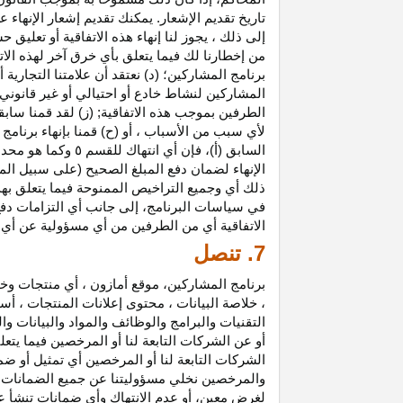
تاريخ تقديم الإشعار. يمكنك تقديم إشعار الإنه
إلى ذلك ، يجوز لنا إنهاء هذه الاتفاقية أو تعلي
من إخطارنا لك فيما يتعلق بأي خرق آخر لهذه الات
برنامج المشاركين؛ (د) نعتقد أن علامتنا التجار
المشاركين لنشاط خادع أو احتيالي أو غير قانوني ؛
الطرفين بموجب هذه الاتفاقية; (ز) لقد قمنا سابق
لأي سبب من الأسباب ، أو (ح) قمنا بإنهاء برنا
السابق (أ)، فإن 
الإنهاء لضمان دفع المبلغ الصحيح (على سبيل المث
ذلك أي وجميع التراخيص الممنوحة فيما يتعلق به
في سياسات البرنامج، إلى جانب أي التزامات د
الاتفاقية أي من الطرفين من أي مسؤولية عن أي 
7. تنصل
برنامج المشاركين، موقع أمازون ، أي منتجات وخ
، خلاصة البيانات ، محتوى إعلانات المنتجات ، أس
التقنيات والبرامج والوظائف والمواد والبيانات و
أو عن الشركات التابعة لنا أو المرخصين فيما يتع
الشركات التابعة لنا أو المرخصين أي تمثيل أو ض
والمرخصين نخلي مسؤوليتنا عن جميع الضمانات فيم
لغرض معين، أو عدم الانتهاك وأي ضمانات تنشأ عن 