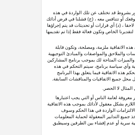
رور بشروط قد تختلف عن تلك الواردة في هذه
موقعك أو تتنافس معه ، (ج) فشلنا في فرض أدائك
حقا ، (د) أي قرارات أو تحديثات قد يتم إجراؤها
 لتقديرنا الخاص وتكون فعالة فقط إذا تم تقديمها
هذه الاتفاقية ملزمة، ومصلحة، وتكون قابلة
اسات والملاحق والمواصفات والمبادئ التوجيهية
 والميزات المتاحة لك بموجب برنامج المشاركين
ية وأي سياسة برنامج، سيتم التحكم في هذه
م هذه الاتفاقية فيما يتعلق بهذا البرنامج
تحل محل جميع الاتفاقيات والمناقشات السابقة.
لمثال لا الحصر.
ر معروفة لعامة الناس أو التي يجب اعتبارها
لازم بشكل معقول لأدائك بموجب هذه الاتفاقية
لالتزامات الواردة في هذا الحكم وسوف
 جميع التدابير المعقولة لحماية المعلومات
قية سرية أو عدم إفشاء بين الطرفين وسيطبق