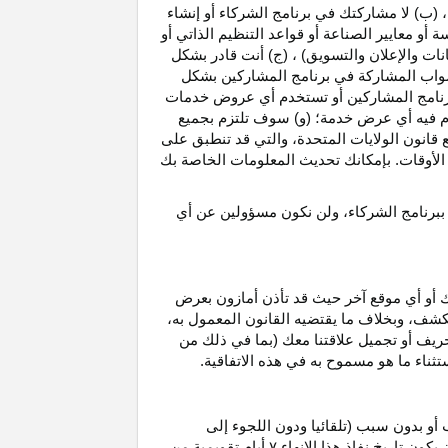
، (ب) لا مشاركتك في برنامج الشركاء أو إنشاء
 أو معايير الصناعة أو قواعد التنظيم الذاتي أو
نات والإعلان والتسويق) ، (ج) أنت قادر بشكل
صواب
المشاركة في برنامج المشاركين بشكل
 برنامج المشاركين أو تستخدم أي عروض خدمات
دم فيه أي عرض خدمة؛ (و) سوف تلتزم بجميع
ع قانون الولايات المتحدة، والتي قد تنطبق على
ع الأوقات. بإمكانك تحديث المعلومات الخاصة بك
 ببرنامج الشركاء، ولن نكون مسؤولين عن أي
ك أو أي موقع آخر حيث قد تأذن أمازون بعرض
الكشف، وبخلاف ما يقتضيه القانون المعمول
به،
حريف أو تجميل علاقتنا معك (بما في ذلك من
باستثناء ما هو مسموح به في هذه الاتفاقية.
 أو بدون سبب (تلقائيا ودون اللجوء إلى
كون تاريخ نفاذ هذا الإنهاء
۷
أيام تقويمية من