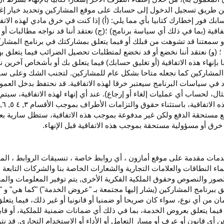
اء عن طريق تسجيل الدخول إلى حسابك على موقع المشاركين وتحديد خيار إ
ق حسابك فور إخطارك كتابيا بأي مما يلي: (أ) إذا كنت في خرق مادي لهذه ال
فاقية (بما في ذلك أي سياسة برنامج) ؛(ج) نعتقد أننا قد نواجه مطالبات 
ية أو سمعتنا قد تشوهت من قبلك أو فيما يتعلق بمشاركتك في برنامج المشار
 (و) نعتقد أننا نخضع أو قد نخضع لمتطلبات تحصيل الضرائب فيما يتعلق بهذ
ا بإنهاء هذه الاتفاقية (أو تغليق حسابك) فيما يتعلق بك أو بأشخاص آخرين 
مج المشاركين كما نجعله متاحا بشكل عام للمشاركين. لتجنب الشك وعلى س
أي انتهاك للقسم ٥ وكما هو محدد في سياسات البرنامج سيعتبر خرقا لهذه الاتفاقية. قد نحتفظ
ال، لحساب أي عمليات إلغاء أو إرجاع). عند أي إنهاء لهذه
الاتفاقية،
سيتم إ
ذه
الاتفاقية،
باستثناء حقوق والتزامات الأطراف بموجب الأقسام
۳
, ٤ ٥, ٦,
فع مستحقة
الدفع
ولكن غير مدفوعة بموجب هذه الاتفاقية، ستظل سارية بعد إن
خرق أو مسؤولية مستحقة بموجب هذه الاتفاقية قبل الإنهاء.
دمات مقدمة على موقع أمازون ، أي روابط خاصة ، تنسيقات الروابط ، الم
ماء النطاقات والعلامات التجارية والشعارات الخاصة بنا والشركات التابعة 
الصور والنصوص وحقوق الملكية الفكرية الأخرى, يتم توفير المعلومات والمحت
لق ببرنامج المشاركين (يشار إليها مجتمعة بـ "عروض الخدمة") "كما هي" و "
مان من أي نوع، سواء كان
صريحا
أو ضمنيا أو قانونيا أو غير ذلك، فيما يتع
ا يتعلق بعروض الخدمة، بما في ذلك أي ضمانات ضمنية للملكية، أو قابلية
أي قانون أو عرف أو مسار التعامل أو الأداء أو الاستخدام التجاري. قد ن