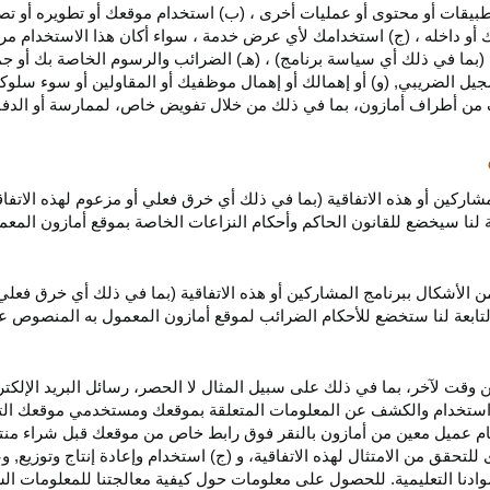
بيقات أو محتوى أو عمليات أخرى ، (ب) استخدام موقعك أو تطويره أو تصميمه
 أو داخله ، (ج) استخدامك لأي عرض خدمة ، سواء أكان هذا الاستخدام مرخص
ية (بما في ذلك أي سياسة برنامج) ، (هـ) الضرائب والرسوم الخاصة بك أو جم
سجيل الضريبي, (و) أو إهمالك أو إهمال موظفيك أو المقاولين أو سوء سلوكهم
ف من أطراف أمازون، بما في ذلك من خلال تفويض خاص، لممارسة أو الدفاع 
مشاركين أو هذه الاتفاقية (بما في ذلك أي خرق فعلي أو مزعوم لهذه الاتفا
تابعة لنا سيخضع للقانون الحاكم وأحكام النزاعات الخاصة بموقع أمازون ال
الأشكال ببرنامج المشاركين أو هذه الاتفاقية (بما في ذلك أي خرق فعلي
التابعة لنا ستخضع
للأحكام الضرائب
لموقع أمازون المعمول به المنصوص ع
 وقت لآخر، بما في ذلك على سبيل المثال لا الحصر، رسائل البريد الإلكتر
يل واستخدام والكشف عن المعلومات المتعلقة بموقعك ومستخدمي موقعك الت
يام عميل معين من أمازون بالنقر فوق رابط خاص من موقعك قبل شراء منت
 للتحقق من الامتثال لهذه الاتفاقية، و (ج) استخدام وإعادة إنتاج وتوزي
دنا التعليمية. للحصول على معلومات حول كيفية معالجتنا للمعلومات ا