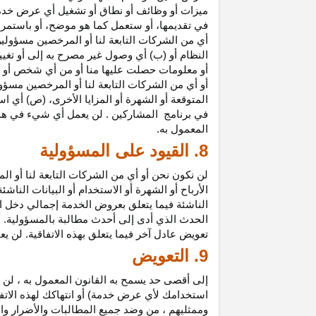
ميزات أو وظائف أو نطاق أو تشغيل أي عرض خدمة
في تقديمها، أو ستعمل كما هو موضح، أو باستمرار 
أي من الشركات التابعة لنا أو المرخصين مسؤولي
النظام أو (ب) أي وصول غير مصرح به إلى أو
تغيي
أو معلومات حصلت عليها منا أو من أي شخص أو 
أو أي من الشركات التابعة لنا أو المرخصين مسؤو
المتوقعة أو الشهرة أو المزايا
الأخرى،
(ص) أي است
في
برنامج المشاركين
. لن يعمل أي شيء في هذ
المعمول به.
8. القيود على المسؤولية
لن نكون نحن أو أي من الشركات التابعة لنا أو 
الأرباح أو الشهرة أو الاستخدام أو البيانات الناش
الناشئة فيما يتعلق بعروض الخدمة إجمالي دخل ا
الحدث الذي أدى إلى أحدث مطالبة بالمسؤولية. 
تعويض عادل آخر فيما يتعلق بهذه الاتفاقية. لن ي
9. التعويض
إلى أقصى حد يسمح به القانون المعمول به ، لن 
استخدامك لأي عرض خدمة) أو انتهاكك لهذه الاتفا
وممثليهم ، من وضد جميع المطالبات والأضرار وال