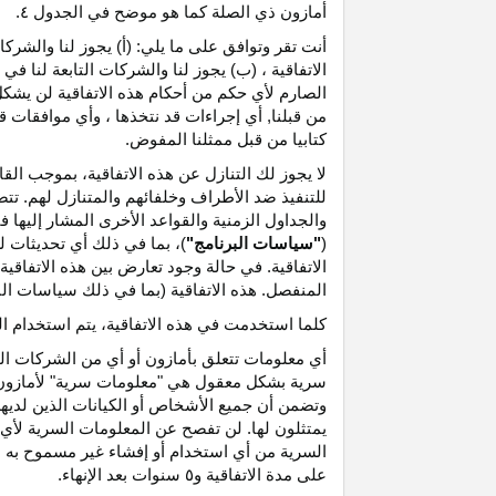
أمازون ذي الصلة كما هو موضح في الجدول ٤.
أنت تقر وتوافق على ما يلي: (أ) يجوز لنا والشر
الاتفاقية ، (ب) يجوز لنا والشركات التابعة لنا
الصارم لأي حكم من أحكام هذه الاتفاقية لن يشكل 
من قبلنا, أي إجراءات قد نتخذها ، وأي موافقات قد
كتابيا من قبل ممثلنا المفوض.
لا يجوز لك التنازل عن هذه الاتفاقية، بموجب الق
للتنفيذ ضد الأطراف وخلفائهم والمتنازل لهم. تت
والجداول الزمنية والقواعد الأخرى المشار إليها
(
"سياسات البرنامج"
)، بما في ذلك أي تحديثات 
الاتفاقية. في حالة وجود تعارض بين هذه الاتفاقي
المنفصل. هذه الاتفاقية (بما في ذلك سياسات البر
كلما استخدمت في هذه الاتفاقية، يتم استخدام ا
أي معلومات تتعلق بأمازون أو أي من الشركات التا
سرية بشكل معقول هي "معلومات سرية" لأمازون وس
وتضمن أن جميع الأشخاص أو الكيانات الذين لديه
يمتثلون لها. لن تفصح عن المعلومات السرية لأي 
السرية من أي استخدام أو إفشاء غير مسموح به ص
على مدة الاتفاقية و٥ سنوات بعد الإنهاء.