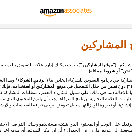
ج المشاركين
شاركين (
"موقع المشاركين "
)، حيث يمكنك إدارة علاقة التسويق بالعمولة
نحن
"
أو شروط مماثلة).
ركة في برنامج التسويق للشركاء الخاص بنا (
"برنامج الشركاء"
وهذا الش
ة
") دون تغيير. من خلال التسجيل في موقع المشاركين أو استخدامه، فإنك 
ا بالإحالة (بما في ذلك، على سبيل المثال لا الحصر، متطلبات المشاركة ف
عليمات
العلامة التجارية لبرنامج الشركاء
.
يجب أن يلتزم المحتوى الذي تن
شاؤها أو تحريرها أو إزالتها مقابل تعويض. يرجى قراءة السياسات والإرشا
عك على الويب أو المحتوى الذي ينشئه مستخدمو وسائل التواصل الاجتماعي
موقعك إلى موقع أمازون في الجدول
۱
أو، إن أمكن
للموقع،
أي موقع آخر م